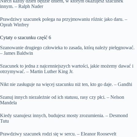
Niech każdy dzień będzie dniem, w którym okazujesz szacunek
innym. – Ralph Nader
Prawdziwy szacunek polega na przyjmowaniu różnic jako daru. –
Oprah Winfrey
Cytaty o szacunku część 6
Szanowanie drugiego człowieka to zasada, którą należy pielęgnować.
– James Baldwin
Szacunek to jedna z najcenniejszych wartości, jakie możemy dawać i
otrzymywać. – Martin Luther King Jr.
Nikt nie zasługuje na więcej szacunku niż ten, kto go daje. – Gandhi
Szanuj innych niezależnie od ich statusu, rasy czy płci. – Nelson
Mandela
Kiedy szanujesz innych, budujesz mosty zrozumienia. – Desmond
Tutu
Prawdziwy szacunek rodzi się w sercu. – Eleanor Roosevelt