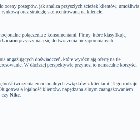
 oceny postępów, jak analiza przyszłych ścieżek klientów, umożliwia
rynkową oraz strategię skoncentrowaną na kliencie.
cjonalne połączenia z konsumentami. Firmy, które klasyfikują
i Umami
przyczyniają się do tworzenia niezapomnianych
nia angażujących doświadczeń, które wyróżniają ofertę na tle
nteresowanie. W dłuższej perspektywie przynosi to namacalne korzyści
ętność tworzenia emocjonalnych związków z klientami. Tego rodzaju
 Długotrwała lojalność klientów, napędzana silnym zaangażowaniem
e
czy
Nike
.