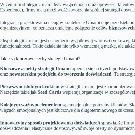
W centrum strategii Umami leży waga emocji oraz opowieści klient
Experience), firmy mają możliwość stworzenia spójnej strategii dośw
Integracja projektowania usług w kontekście Umami daje przedsiębior
organizacyjnym, co oznacza umiejętne połączenie
celów biznesowych
Ideą strategii Umami jest osiągnięcie wyjątkowej wartości rynkowej, 
funkcjonalności. Takie działania nie tylko wzmacniają markę, ale tak
Jakie są kluczowe cechy strategii Umami?
Kluczowe aspekty strategii Umami
opierają się na trzech podstawow
oraz
nowatorskim podejściu do tworzenia doświadczeń
. Ta strateg
Pierwszym istotnym krokiem
w strategii Umami jest zharmonizowani
Narzędzia takie jak
Seed Cards
wspierają organizacje w szczegółowej
Kolejnym ważnym elementem
są emocjonalne potrzeby klientów.
Sk
więzach emocjonalnych jest kluczowe dla długoterminowego sukcesu.
Innowacyjny sposób projektowania doświadczeń
sprawia, że firmy 
doświadczenia i elastycznie dostosowywać swoje oferty do dynamiczni