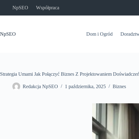
Przejdź
NpSEO
Współpraca
do
treści
NpSEO
Dom i Ogród
Doradzt
Strategia Umami Jak Połączyć Biznes Z Projektowaniem Doświadcze
Redakcja NpSEO
1 października, 2025
Biznes