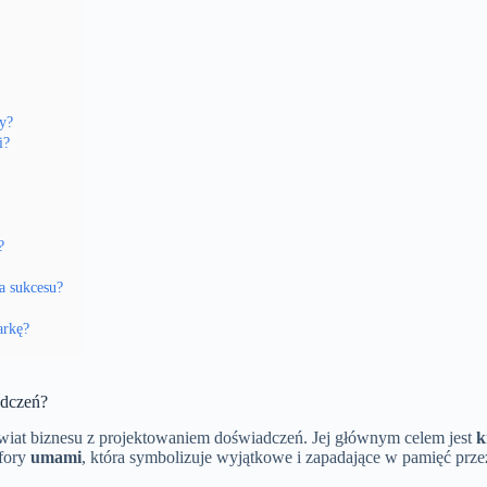
ty?
i?
?
a sukcesu?
arkę?
adczeń?
świat biznesu z projektowaniem doświadczeń. Jej głównym celem jest
k
afory
umami
, która symbolizuje wyjątkowe i zapadające w pamięć prze