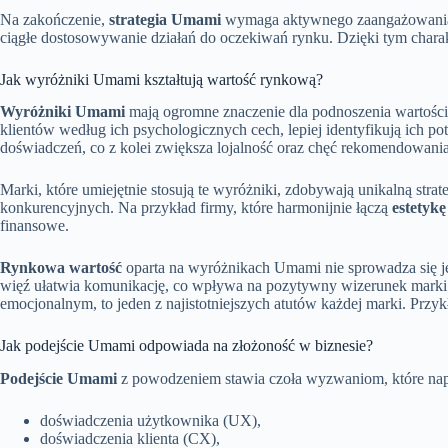
Na zakończenie,
strategia Umami
wymaga aktywnego zaangażowania cał
ciągłe dostosowywanie działań do oczekiwań rynku. Dzięki tym chara
Jak wyróżniki Umami kształtują wartość rynkową?
Wyróżniki Umami
mają ogromne znaczenie dla podnoszenia wartości 
klientów według ich psychologicznych cech, lepiej identyfikują ich po
doświadczeń, co z kolei zwiększa lojalność oraz chęć rekomendowan
Marki, które umiejętnie stosują te wyróżniki, zdobywają unikalną stra
konkurencyjnych. Na przykład firmy, które harmonijnie łączą
estetykę
finansowe.
Rynkowa wartość
oparta na wyróżnikach Umami nie sprowadza się j
więź ułatwia komunikację, co wpływa na pozytywny wizerunek marki. 
emocjonalnym, to jeden z najistotniejszych atutów każdej marki. Prz
Jak podejście Umami odpowiada na złożoność w biznesie?
Podejście Umami
z powodzeniem stawia czoła wyzwaniom, które napo
doświadczenia użytkownika (UX),
doświadczenia klienta (CX),