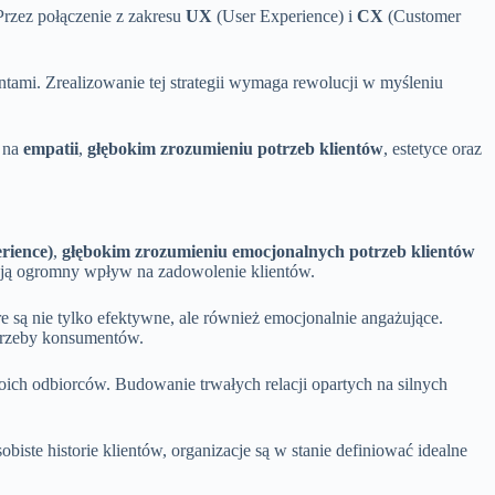
Przez połączenie z zakresu
UX
(User Experience) i
CX
(Customer
ntami. Zrealizowanie tej strategii wymaga rewolucji w myśleniu
ę na
empatii
,
głębokim zrozumieniu potrzeb klientów
, estetyce oraz
rience)
,
głębokim zrozumieniu emocjonalnych potrzeb klientów
ają ogromny wpływ na zadowolenie klientów.
są nie tylko efektywne, ale również emocjonalnie angażujące.
otrzeby konsumentów.
ch odbiorców. Budowanie trwałych relacji opartych na silnych
iste historie klientów, organizacje są w stanie definiować idealne