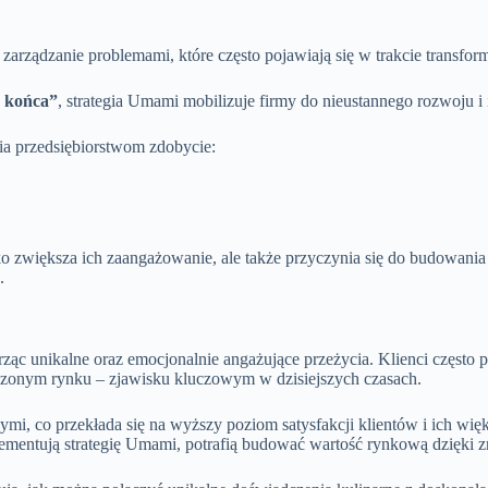
 zarządzanie problemami, które często pojawiają się w trakcie transfor
z końca”
, strategia Umami mobilizuje firmy do nieustannego rozwoju i
ia przedsiębiorstwom zdobycie:
ko zwiększa ich zaangażowanie, ale także przyczynia się do budowani
.
c unikalne oraz emocjonalnie angażujące przeżycia. Klienci często
czonym rynku – zjawisku kluczowym w dzisiejszych czasach.
, co przekłada się na wyższy poziom satysfakcji klientów i ich więks
plementują strategię Umami, potrafią budować wartość rynkową dzięki 