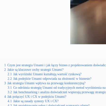
1
Czym jest strategia Umami i jak łączy biznes z projektowaniem doświadc
2
Jakie są kluczowe cechy strategii Umami?
2.1
Jak wyróżniki Umami kształtują wartość rynkową?
2.2
Jak podejście Umami odpowiada na złożoność w biznesie?
3
Jak strategia Umami wpływa na przewagę konkurencyjną?
3.1
Co odróżnia strategię Umami od tradycyjnych metod wyróżnienia na
3.2
Jak benchmarking i analiza doświadczeń wspierają przewagę strategi
4
Jak połączyć UX i CX w podejściu Umami?
4.1
Jakie są zasady syntezy UX i CX?
4.2
Jak projektowanie usług i doświadczeń wzmacnia ofertę?