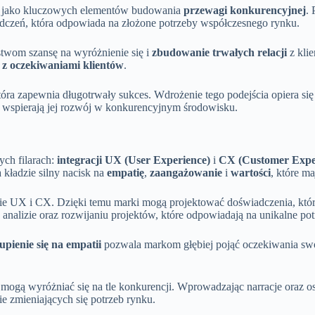
ów jako kluczowych elementów budowania
przewagi konkurencyjnej
. 
iadczeń, która odpowiada na złożone potrzeby współczesnego rynku.
stwom szansę na wyróżnienie się i
zbudowanie trwałych relacji
z klie
 z oczekiwaniami klientów
.
która zapewnia długotrwały sukces. Wdrożenie tego podejścia opiera si
że wspierają jej rozwój w konkurencyjnym środowisku.
ych filarach:
integracji UX (User Experience)
i
CX (Customer Expe
ia kładzie silny nacisk na
empatię
,
zaangażowanie
i
wartości
, które m
e UX i CX. Dzięki temu marki mogą projektować doświadczenia, które 
 analizie oraz rozwijaniu projektów, które odpowiadają na unikalne p
upienie się na empatii
pozwala markom głębiej pojąć oczekiwania swoi
mogą wyróżniać się na tle konkurencji. Wprowadzając narracje oraz osob
e zmieniających się potrzeb rynku.