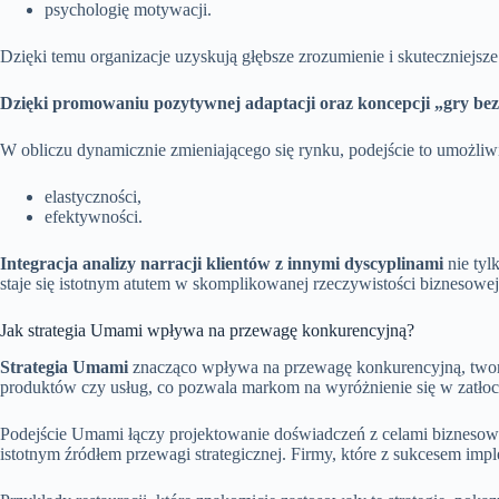
psychologię motywacji.
Dzięki temu organizacje uzyskują głębsze zrozumienie i skuteczniejsze
Dzięki promowaniu pozytywnej adaptacji oraz koncepcji „gry be
W obliczu dynamicznie zmieniającego się rynku, podejście to umożliw
elastyczności,
efektywności.
Integracja analizy narracji klientów z innymi dyscyplinami
nie tyl
staje się istotnym atutem w skomplikowanej rzeczywistości biznesowej
Jak strategia Umami wpływa na przewagę konkurencyjną?
Strategia Umami
znacząco wpływa na przewagę konkurencyjną, tworzą
produktów czy usług, co pozwala markom na wyróżnienie się w zatło
Podejście Umami łączy projektowanie doświadczeń z celami biznesowymi
istotnym źródłem przewagi strategicznej. Firmy, które z sukcesem im