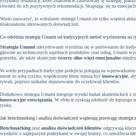
Przykłady restauracji, które znakomicie zastosowały tę strategię, poka
również do ich pozytywnych rekomendacji. Skupiając się na emocjac
Warto zauważyć, że wdrażanie strategii Umami nie tylko wspiera aktu
doskonaleniu oferowanych doświadczeń.
Co odróżnia strategię Umami od tradycyjnych metod wyróżnienia na 
Strategia Umami
zdecydowanie wyróżnia się w porównaniu do tradyc
głównie na technicznych aspektach produktów oraz usług, Umami wy
potrzeby, ale także skutecznie
tworzy silne więzi emocjonalne
między 
W wielu przypadkach tradycyjne podejścia polegają na wprowadzaniu
niesie ze sobą ryzyko; współczesne firmy muszą być
innowacyjne
, a
rywali, poprzez unikalne dopasowanie do oczekiwań klientów.
Dodatkowo strategia Umami integruje wyniki badań akademickich z 
innowacyjne rozwiązania
. W efekcie zyskują zdolność do lepszego r
rynku.
Jak benchmarking i analiza doświadczeń wspierają przewagę strategic
Benchmarking
oraz
analiza doświadczeń klientów
odgrywają kluczo
wyników z najlepszymi praktykami w swojej branży, co umożliwia ide