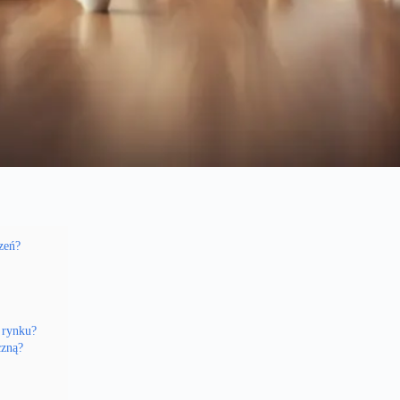
zeń?
 rynku?
czną?