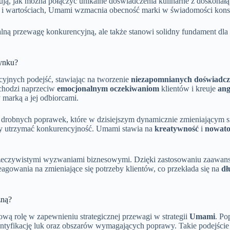
zują, jak można połączyć unikalne doświadczenia kulinarne z doskonałą 
h i wartościach, Umami wzmacnia obecność marki w świadomości kons
alną przewagę konkurencyjną, ale także stanowi solidny fundament dla
rynku?
yjnych podejść, stawiając na tworzenie
niezapomnianych doświadc
chodzi naprzeciw
emocjonalnym oczekiwaniom
klientów i kreuje
ang
marką a jej odbiorcami.
 drobnych poprawek, które w dzisiejszym dynamicznie zmieniającym s
by utrzymać konkurencyjność. Umami stawia na
kreatywność
i
nowato
rzeczywistymi wyzwaniami biznesowymi. Dzięki zastosowaniu zaawan
eagowania na zmieniające się potrzeby klientów, co przekłada się na
dł
zną?
wą rolę w zapewnieniu strategicznej przewagi w strategii
Umami
. Po
ntyfikację luk oraz obszarów wymagających poprawy. Takie podejście 