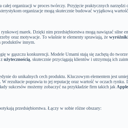
ej organizacji w proces twórczy. Przyjęcie praktycznych narzędzi do
kterystykom organizacje mogą skutecznie budować wyjątkową wartość 
rynkowej marek. Dzięki nim przedsiębiorstwa mogą nawiązać silne emo
trzeby oraz motywacje. To właśnie te elementy sprawiają, że
wyróżnik
ia produktów innym.
tegię w gąszczu konkurencji. Modele Umami stają się zachętą do tworze
z
użytecznością
, skutecznie przyciągają klientów i utrzymują ich zai
edynie do unikalnych cech produktu. Kluczowym elementem jest umiej
W rezultacie poprawia to jej reputację oraz wartość w oczach rynku.
ykłady sukcesów możemy zobaczyć na przykładzie firm takich jak
Appl
tykają przedsiębiorstwa. Łączy w sobie różne obszary: