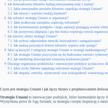
5
Jak doświadczenia klientów budują emocjonalną więź z marką?
5.1
Jakie emocjonalne potrzeby klientów zaspokaja strategia Umami?
5.2
Jak emocje i wartości budują lojalność?
6
Jak wdrożyć strategię Umami w organizacji?
6.1
Jakie praktyczne narzędzia wspierają wdrożenie?
6.2
Jak kwestionariusz postępów i mapa aspiracji pomagają oceniać efek
6.3
Jak pozytywna adaptacja i gra bez końca wspierają rozwój organizacj
7
Jak mierzyć efekty strategii Umami?
7.1
Jak wybrać odpowiednie metryki doświadczeń i zaangażowania?
7.2
Jak analiza przyszłych historii klientów wspiera stały postęp?
8
Jakie są korzyści z integracji strategii Umami w strategii marketingowej?
8.1
Jak strategia Umami przyczynia się do budowania wartości rynkowej
8.2
Jak marketing doświadczeń wzmacnia konkurencyjność?
9
Dlaczego organizacja prokliencka i innowacyjne podejście są kluczowe dl
9.1
Jakie cechy liderów napędzają wdrożenie strategii Umami?
9.2
Jak empatia, estetyka, użyteczność oraz wiarygodność wzmacniają m
Czym jest strategia Umami i jak łączy biznes z projektowaniem doświ
Strategia Umami
to innowacyjne podejście, które harmonijnie łączy 
Wymyślona przez dr Agę Szóstek, ta strategia czerpie inspirację z met