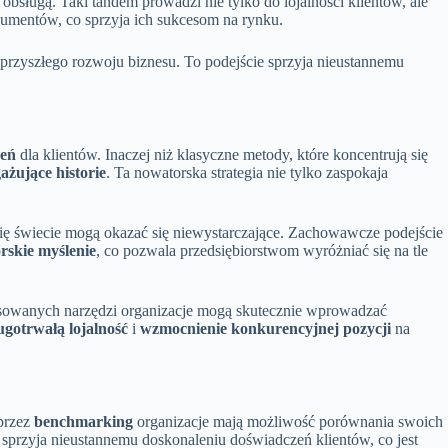
obsługą. Taki tandem prowadzi nie tylko do lojalności klientów, ale
umentów, co sprzyja ich sukcesom na rynku.
 przyszłego rozwoju biznesu. To podejście sprzyja nieustannemu
zeń
dla klientów. Inaczej niż klasyczne metody, które koncentrują się
ażujące historie
. Ta nowatorska strategia nie tylko zaspokaja
ię świecie mogą okazać się niewystarczające. Zachowawcze podejście
rskie myślenie
, co pozwala przedsiębiorstwom wyróżniać się na tle
sowanych narzędzi organizacje mogą skutecznie wprowadzać
ugotrwałą lojalność
i
wzmocnienie konkurencyjnej pozycji
na
przez
benchmarking
organizacje mają możliwość porównania swoich
sprzyja nieustannemu doskonaleniu doświadczeń klientów, co jest