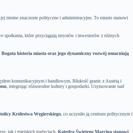
j istotne znaczenie polityczne i administracyjne. To miasto stanowi
e spotkania, które przyciągają turystów i inwestorów z różnych
.
Bogata historia miasta oraz jego dynamiczny rozwój umacniają
 węzłem komunikacyjnym i handlowym. Bliskość granic z Austrią i
onu
, integrując różnorodne kultury i gospodarki. Usytuowanie nad
stolicy Królestwa Węgierskiego
, co uczyniło ją centrum politycznym i
e, jak i miejskich tradycjach.
Katedra Świętego Marcina stanowi