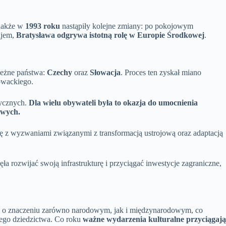
dnakże w
1993 roku
nastąpiły kolejne zmiany: po pokojowym
ajem,
Bratysława odgrywa istotną rolę w Europie Środkowej
.
leżne państwa:
Czechy
oraz
Słowacja
. Proces ten zyskał miano
owackiego.
tycznych.
Dla wielu obywateli była to okazja do umocnienia
owych.
 z wyzwaniami związanymi z transformacją ustrojową oraz adaptacją
 rozwijać swoją infrastrukturę i przyciągać inwestycje zagraniczne,
ucje o znaczeniu zarówno narodowym, jak i międzynarodowym, co
wego dziedzictwa. Co roku
ważne wydarzenia kulturalne przyciągają