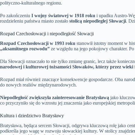
polityczno-kulturalnego regionu.
Po zakończeniu
I wojny światowej w 1918 roku
i upadku Austro-Węg
rozdzieleniu państwa miasto zostało
stolicą niepodległej Słowacji
. Dz
Rozpad Czechosłowacji i niepodległość Słowacji
Rozpad Czechosłowacji w 1993 roku
stanowił istotny moment w his
„aksamitnego rozwodu”
ze względu na jego pokojowy charakter. Po 
Dla Słowacji oznaczało to nie tylko zmianę granic, lecz także koniecz
narodowej i kulturowej tożsamości Słowaków, którzy przez wie
Rozpad miał również znaczące konsekwencje gospodarcze. Oba narody
do nowych realiów międzynarodowych.
Niepodległość zwiększyła zainteresowanie Bratysławą
jako kluczowy
co przyczyniło się do wzrostu jej znaczenia jako europejskiej metropoli
Kultura i dziedzictwo Bratysławy
Bratysława, będąca sercem Słowacji, odgrywa kluczową rolę jako cent
podkreśla jego wagę w rozwoju słowackiej kultury. W stolicy znajdzi