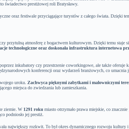
to świadectwo prestiżowej roli Bratysławy.
yczne oraz festiwale przyciągające turystów z całego świata. Dzięki t
łączy przytulną atmosferę z bogactwem kulturowym. Dzięki temu staje
cje technologiczne oraz doskonała infrastruktura internetowa pr
poprzez inkubatory czy przestrzenie coworkingowe, ale także oferuje k
międzynarodowych konferencji oraz wydarzeń branżowych, co umacnia j
swojego uroku.
Zachwyca pięknymi zabytkami i malowniczymi tere
jącego miejsca do zwiedzania lub zamieszkania.
 te ziemie. W
1291 roku
miasto otrzymało prawa miejskie, co znaczni
co podniosło jej prestiż.
a największy rozkwit. To był okres dynamicznego rozwoju kultury i ar