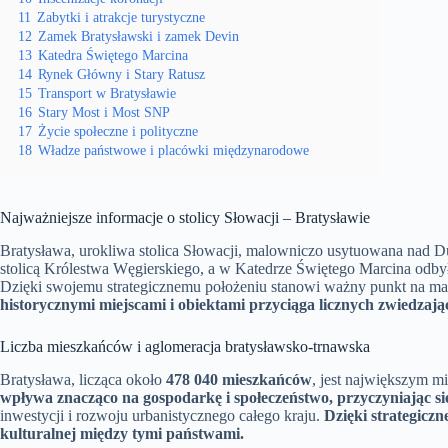
11
Zabytki i atrakcje turystyczne
12
Zamek Bratysławski i zamek Devin
13
Katedra Świętego Marcina
14
Rynek Główny i Stary Ratusz
15
Transport w Bratysławie
16
Stary Most i Most SNP
17
Życie społeczne i polityczne
18
Władze państwowe i placówki międzynarodowe
Najważniejsze informacje o stolicy Słowacji – Bratysławie
Bratysława, urokliwa stolica Słowacji, malowniczo usytuowana nad Du
stolicą Królestwa Węgierskiego, a w Katedrze Świętego Marcina odbył
Dzięki swojemu strategicznemu położeniu stanowi ważny punkt na mapi
historycznymi miejscami i obiektami przyciąga licznych zwiedzają
Liczba mieszkańców i aglomeracja bratysławsko-trnawska
Bratysława, licząca około
478 040 mieszkańców
, jest największym mi
wpływa znacząco na gospodarkę i społeczeństwo, przyczyniając się
inwestycji i rozwoju urbanistycznego całego kraju.
Dzięki strategicz
kulturalnej między tymi państwami.