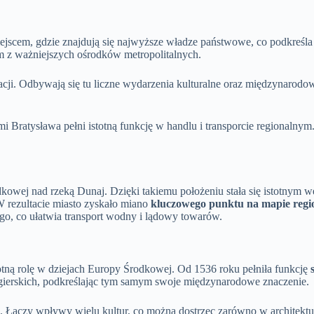
ejscem, gdzie znajdują się najwyższe władze państwowe, co podkreśla je
ym z ważniejszych ośrodków metropolitalnych.
cji. Odbywają się tu liczne wydarzenia kulturalne oraz międzynarodow
i Bratysława pełni istotną funkcję w handlu i transporcie regionalnym
dkowej nad rzeką Dunaj. Dzięki takiemu położeniu stała się istotnym
 rezultacie miasto zyskało miano
kluczowego punktu na mapie regi
o, co ułatwia transport wodny i lądowy towarów.
stotną rolę w dziejach Europy Środkowej. Od 1536 roku pełniła funkcję
ęgierskich, podkreślając tym samym swoje międzynarodowe znaczenie.
 Łączy wpływy wielu kultur, co można dostrzec zarówno w architekturz