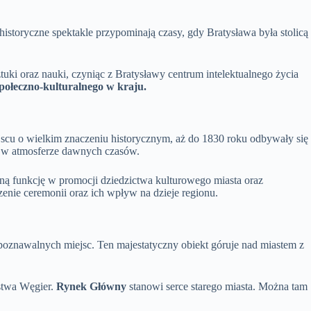
istoryczne spektakle przypominają czasy, gdy Bratysława była stolicą
ztuki oraz nauki, czyniąc z Bratysławy centrum intelektualnego życia
połeczno-kulturalnego w kraju.
jscu o wielkim znaczeniu historycznym, aż do 1830 roku odbywały się
ę w atmosferze dawnych czasów.
otną funkcję w promocji dziedzictwa kulturowego miasta oraz
zenie ceremonii oraz ich wpływ na dzieje regionu.
zpoznawalnych miejsc. Ten majestatyczny obiekt góruje nad miastem z
stwa Węgier.
Rynek Główny
stanowi serce starego miasta. Można tam