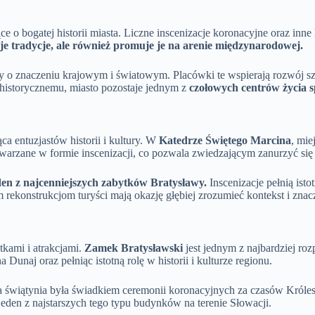
 bogatej historii miasta. Liczne inscenizacje koronacyjne oraz inne h
je tradycje, ale również promuje je na arenie międzynarodowej.
ltury o znaczeniu krajowym i światowym. Placówki te wspierają rozwój s
 historycznemu, miasto pozostaje jednym z
czołowych centrów życia s
ca entuzjastów historii i kultury. W
Katedrze Świętego Marcina
, mie
twarzane w formie inscenizacji, co pozwala zwiedzającym zanurzyć si
eden z najcenniejszych zabytków Bratysławy.
Inscenizacje pełnią ist
m rekonstrukcjom turyści mają okazję głębiej zrozumieć kontekst i znac
tkami i atrakcjami.
Zamek Bratysławski
jest jednym z najbardziej ro
unaj oraz pełniąc istotną rolę w historii i kulturze regionu.
a świątynia była świadkiem ceremonii koronacyjnych za czasów Króle
eden z najstarszych tego typu budynków na terenie Słowacji.