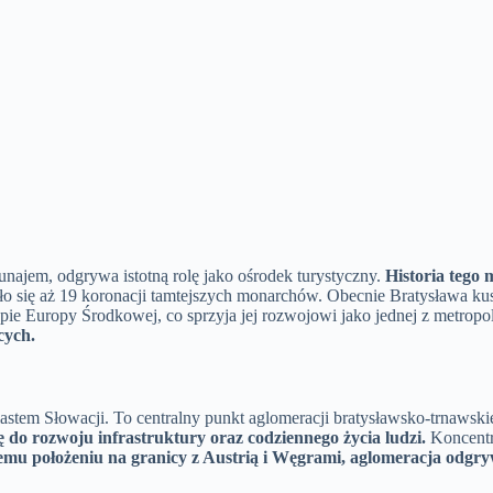
najem, odgrywa istotną rolę jako ośrodek turystyczny.
Historia tego 
o się aż 19 koronacji tamtejszych monarchów. Obecnie Bratysława kusi
e Europy Środkowej, co sprzyja jej rozwojowi jako jednej z metropol
cych.
astem Słowacji. To centralny punkt aglomeracji bratysławsko-trnawskiej
 do rozwoju infrastruktury oraz codziennego życia ludzi.
Koncentru
nemu położeniu na granicy z Austrią i Węgrami, aglomeracja odgr