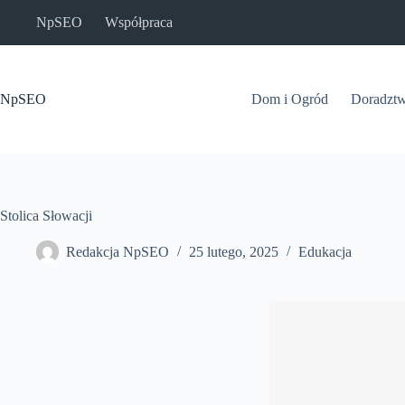
Przejdź
NpSEO
Współpraca
do
treści
NpSEO
Dom i Ogród
Doradzt
Stolica Słowacji
Redakcja NpSEO
25 lutego, 2025
Edukacja