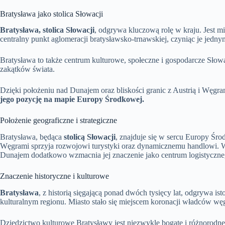
Bratysława jako stolica Słowacji
Bratysława, stolica Słowacji
, odgrywa kluczową rolę w kraju. Jest mi
centralny punkt aglomeracji bratysławsko-trnawskiej, czyniąc je jedn
Bratysława to także centrum kulturowe, społeczne i gospodarcze Słowa
zakątków świata.
Dzięki położeniu nad Dunajem oraz bliskości granic z Austrią i Węgram
jego pozycję na mapie Europy Środkowej.
Położenie geograficzne i strategiczne
Bratysława, będąca
stolicą Słowacji
, znajduje się w sercu Europy Śro
Węgrami sprzyja rozwojowi turystyki oraz dynamicznemu handlowi. W
Dunajem dodatkowo wzmacnia jej znaczenie jako centrum logistyczneg
Znaczenie historyczne i kulturowe
Bratysława
, z historią sięgającą ponad dwóch tysięcy lat, odgrywa i
kulturalnym regionu. Miasto stało się miejscem koronacji władców w
Dziedzictwo kulturowe Bratysławy jest niezwykle bogate i różnorodne.