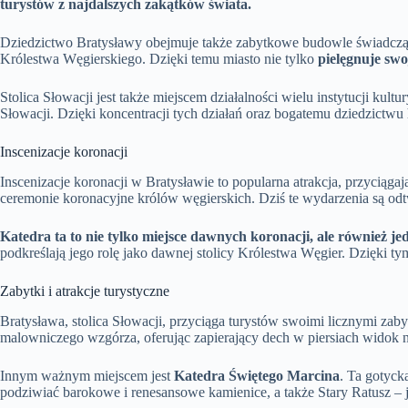
turystów z najdalszych zakątków świata.
Dziedzictwo Bratysławy obejmuje także zabytkowe budowle świadczące o
Królestwa Węgierskiego. Dzięki temu miasto nie tylko
pielęgnuje swo
Stolica Słowacji jest także miejscem działalności wielu instytucji ku
Słowacji. Dzięki koncentracji tych działań oraz bogatemu dziedzictwu
Inscenizacje koronacji
Inscenizacje koronacji w Bratysławie to popularna atrakcja, przyciągają
ceremonie koronacyjne królów węgierskich. Dziś te wydarzenia są od
Katedra ta to nie tylko miejsce dawnych koronacji, ale również j
podkreślają jego rolę jako dawnej stolicy Królestwa Węgier. Dzięki ty
Zabytki i atrakcje turystyczne
Bratysława, stolica Słowacji, przyciąga turystów swoimi licznymi zaby
malowniczego wzgórza, oferując zapierający dech w piersiach widok na D
Innym ważnym miejscem jest
Katedra Świętego Marcina
. Ta gotyck
podziwiać barokowe i renesansowe kamienice, a także Stary Ratusz – j