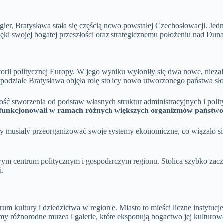
ier, Bratysława stała się częścią nowo powstałej Czechosłowacji. Je
ięki swojej bogatej przeszłości oraz strategicznemu położeniu nad Dun
torii politycznej Europy. W jego wyniku wyłoniły się dwa nowe, nieza
podziale Bratysława objęła rolę stolicy nowo utworzonego państwa sł
ność stworzenia od podstaw własnych struktur administracyjnych i poli
ki funkcjonowali w ramach różnych większych organizmów państw
 musiały przeorganizować swoje systemy ekonomiczne, co wiązało się
m centrum politycznym i gospodarczym regionu. Stolica szybko zaczęła
i.
rum kultury i dziedzictwa w regionie. Miasto to mieści liczne instyt
emy różnorodne muzea i galerie, które eksponują bogactwo jej kulturo