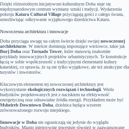
Dzięki różnorodnym inicjatywom kulturalnym Doha staje się
międzynarodowym centrum wymiany sztuki i tradycji. Wydarzenia
pokroju
Katara Cultural Village
przyciągają gości z całego świata,
umożliwiając odkrywanie wyjątkowego dziedzictwa Kataru.
Nowoczesna architektura i innowacje
Doha przyciąga uwagę na całym świecie dzięki swojej
nowoczesnej
architekturze
. W mieście dominują imponujące wieżowce, takie jak
Burj Doha
oraz
Tornado Tower
, które stanowią znakomite
przykłady innowacyjnych projektów urbanistycznych. Te konstrukcje
łączą w sobie współczesność z tradycyjnymi elementami kultury
katarskiej, co sprawia, że są nie tylko wyjątkowe, ale też atrakcyjne dla
turystów i inwestorów.
Kluczowym elementem tej nowoczesnej architektury jest
wykorzystanie
ekologicznych rozwiązań i technologii
. Wielu
budynków projektowanych jest z naciskiem na efektywność
energetyczną oraz odnawialne źródła energii. Przykładem może być
Msheireb Downtown Doha
, dzielnica będąca wzorem
zrównoważonego rozwoju miejskiego.
Innowacje w Doha
nie ograniczają się jedynie do wyglądu
budynków. Miasto intensywnie inwestuje również w zaawansowane