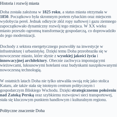
Historia i rozwój miasta
Doha została założona w
1825 roku
, a status miasta otrzymała w
1850
. Początkowo była skromnym portem rybackim oraz miejscem
wydobycia pereł. Jednak odkrycie złóż ropy naftowej i gazu ziemnego
zapoczątkowało dynamiczny rozwój tego miejsca. W XX wieku
miasto przeszło ogromną transformację gospodarczą, co doprowadziło
do jego modernizacji.
Dochody z sektora energetycznego pozwoliły na inwestycje w
infrastrukturę i urbanistykę. Dzięki temu Doha przeobraziła się w
nowoczesne miasto, które słynie z
wysokiej jakości życia
i
innowacyjnej architektury
. Obecnie zachwyca imponującymi
wieżowcami, luksusowymi hotelami oraz budynkami naszpikowanymi
nowoczesną technologią.
W ostatnich latach Doha nie tylko utrwaliła swoją rolę jako stolica
Kataru, ale także stała się istotnym centrum politycznym i
gospodarczym Bliskiego Wschodu. Dzięki
strategicznemu położeniu
nad Zatoką Perską
oraz szybkiemu rozwojowi sieci transportowej,
stała się kluczowym punktem handlowym i kulturalnym regionu.
Polityczne znaczenie Doha