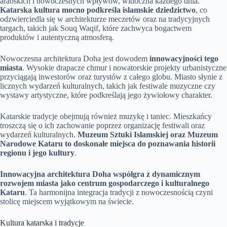
arabskich i nowoczesnych wpływów, widoczna każdego dnia.
Katarska kultura mocno podkreśla islamskie dziedzictwo
, co
odzwierciedla się w architekturze meczetów oraz na tradycyjnych
targach, takich jak Souq Waqif, które zachwyca bogactwem
produktów i autentyczną atmosferą.
Nowoczesna architektura Doha jest dowodem
innowacyjności tego
miasta
. Wysokie drapacze chmur i nowatorskie projekty urbanistyczne
przyciągają inwestorów oraz turystów z całego globu. Miasto słynie z
licznych wydarzeń kulturalnych, takich jak festiwale muzyczne czy
wystawy artystyczne, które podkreślają jego żywiołowy charakter.
Katarskie tradycje obejmują również muzykę i taniec. Mieszkańcy
troszczą się o ich zachowanie poprzez organizację festiwali oraz
wydarzeń kulturalnych.
Muzeum Sztuki Islamskiej oraz Muzeum
Narodowe Kataru to doskonałe miejsca do poznawania historii
regionu i jego kultury
.
Innowacyjna architektura Doha współgra z dynamicznym
rozwojem miasta jako centrum gospodarczego i kulturalnego
Kataru
. Ta harmonijna integracja tradycji z nowoczesnością czyni
stolicę miejscem wyjątkowym na świecie.
Kultura katarska i tradycje