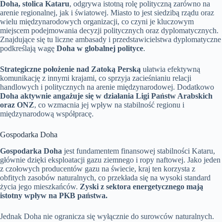
Doha, stolica Kataru
, odgrywa istotną rolę polityczną zarówno na
arenie regionalnej, jak i światowej. Miasto to jest siedzibą rządu oraz
wielu międzynarodowych organizacji, co czyni je kluczowym
miejscem podejmowania decyzji politycznych oraz dyplomatycznych.
Znajdujące się tu liczne ambasady i przedstawicielstwa dyplomatyczne
podkreślają wagę
Doha w globalnej polityce
.
Strategiczne położenie nad Zatoką Perską
ułatwia efektywną
komunikację z innymi krajami, co sprzyja zacieśnianiu relacji
handlowych i politycznych na arenie międzynarodowej. Dodatkowo
Doha aktywnie angażuje się w działania Ligi Państw Arabskich
oraz ONZ
, co wzmacnia jej wpływ na stabilność regionu i
międzynarodową współpracę.
Gospodarka Doha
Gospodarka Doha
jest fundamentem finansowej stabilności Kataru,
głównie dzięki eksploatacji gazu ziemnego i ropy naftowej. Jako jeden
z czołowych producentów gazu na świecie, kraj ten korzysta z
obfitych zasobów naturalnych, co przekłada się na wysoki standard
życia jego mieszkańców.
Zyski z sektora energetycznego mają
istotny wpływ na PKB państwa.
Jednak Doha nie ogranicza się wyłącznie do surowców naturalnych.