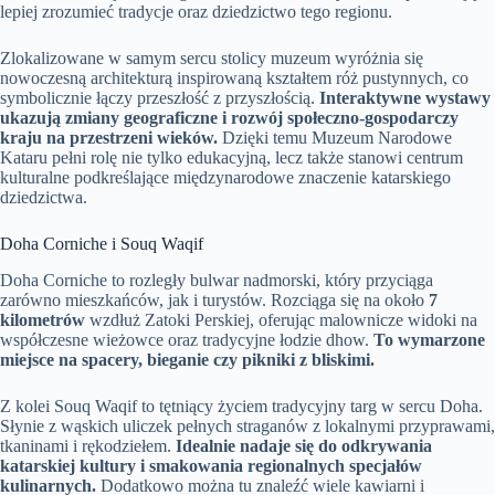
lepiej zrozumieć tradycje oraz dziedzictwo tego regionu.
Zlokalizowane w samym sercu stolicy muzeum wyróżnia się
nowoczesną architekturą inspirowaną kształtem róż pustynnych, co
symbolicznie łączy przeszłość z przyszłością.
Interaktywne wystawy
ukazują zmiany geograficzne i rozwój społeczno-gospodarczy
kraju na przestrzeni wieków.
Dzięki temu Muzeum Narodowe
Kataru pełni rolę nie tylko edukacyjną, lecz także stanowi centrum
kulturalne podkreślające międzynarodowe znaczenie katarskiego
dziedzictwa.
Doha Corniche i Souq Waqif
Doha Corniche to rozległy bulwar nadmorski, który przyciąga
zarówno mieszkańców, jak i turystów. Rozciąga się na około
7
kilometrów
wzdłuż Zatoki Perskiej, oferując malownicze widoki na
współczesne wieżowce oraz tradycyjne łodzie dhow.
To wymarzone
miejsce na spacery, bieganie czy pikniki z bliskimi.
Z kolei Souq Waqif to tętniący życiem tradycyjny targ w sercu Doha.
Słynie z wąskich uliczek pełnych straganów z lokalnymi przyprawami,
tkaninami i rękodziełem.
Idealnie nadaje się do odkrywania
katarskiej kultury i smakowania regionalnych specjałów
kulinarnych.
Dodatkowo można tu znaleźć wiele kawiarni i