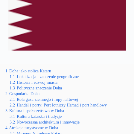
1
Doha jako stolica Kataru
1.1
Lokalizacja i znaczenie geograficzne
1.2
Historia i rozwój miasta
1.3
Polityczne znaczenie Doha
2
Gospodarka Doha
2.1
Rola gazu ziemnego i ropy naftowej
2.2
Handel i porty: Port lotniczy Hamad i port handlowy
3
Kultura i społeczeństwo w Doha
3.1
Kultura katarska i tradycje
3.2
Nowoczesna architektura i innowacje
4
Atrakcje turystyczne w Doha
4.1
Muzeum Narodowe Kataru