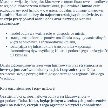
Miasto rozwija się także jako kluczowe centrum finansowe i handlowe
w regionie. Nowoczesna infrastruktura, jak
lotnisko Hamad
oraz
rozbudowany port handlowy, wspiera globalną wymianę towarową.
Lotnisko Hamad należy do najnowocześniejszych na świecie, co
sprzyja przepływowi osób i dóbr oraz przyciąga kapitał
zagraniczny.
handel odgrywa ważną rolę w gospodarce miasta,
strategiczne położenie portów umożliwia utrzymywanie silnych
więzi handlowych z różnorodnymi krajami,
rozwijająca się infrastruktura transportowa wspomaga
ekonomiczną dywersyfikację Kataru i podnosi jego atrakcyjność
dla biznesu.
Dzięki zgromadzonym rezerwom finansowym oraz
strategicznym
inwestycjom zarówno lokalnym, jak i zagranicznym
, Doha
wzmacnia swoją pozycję lidera gospodarczego w regionie Bliskiego
Wschodu.
Rola gazu ziemnego i ropy naftowej
Gaz ziemny oraz ropa naftowa odgrywają kluczową rolę w
gospodarce Doha.
Katar, będąc jednym z czołowych producentów
gazu na świecie, czerpie z tego ogromne korzyści ekonomiczne.