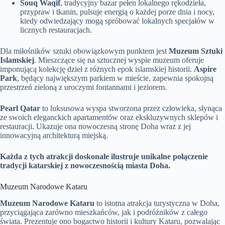
Souq Waqif
, tradycyjny bazar pełen lokalnego rękodzieła,
przypraw i tkanin, pulsuje energią o każdej porze dnia i nocy,
kiedy odwiedzający mogą spróbować lokalnych specjałów w
licznych restauracjach.
Dla miłośników sztuki obowiązkowym punktem jest
Muzeum Sztuki
Islamskiej
. Mieszczące się na sztucznej wyspie muzeum oferuje
imponującą kolekcję dzieł z różnych epok islamskiej historii.
Aspire
Park
, będący największym parkiem w mieście, zapewnia spokojną
przestrzeń zieloną z uroczymi fontannami i jeziorem.
Pearl Qatar
to luksusowa wyspa stworzona przez człowieka, słynąca
ze swoich eleganckich apartamentów oraz ekskluzywnych sklepów i
restauracji. Ukazuje ona nowoczesną stronę Doha wraz z jej
innowacyjną architekturą miejską.
Każda z tych atrakcji doskonale ilustruje unikalne połączenie
tradycji katarskiej z nowoczesnością miasta Doha.
Muzeum Narodowe Kataru
Muzeum Narodowe Kataru
to istotna atrakcja turystyczna w Doha,
przyciągająca zarówno mieszkańców, jak i podróżników z całego
świata. Prezentuje ono bogactwo historii i kultury Kataru, pozwalając