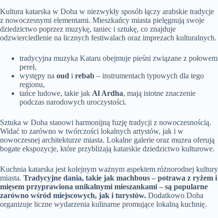
Kultura katarska w Doha w niezwykły sposób łączy arabskie tradycje
z nowoczesnymi elementami. Mieszkańcy miasta pielęgnują swoje
dziedzictwo poprzez muzykę, taniec i sztukę, co znajduje
odzwierciedlenie na licznych festiwalach oraz imprezach kulturalnych.
tradycyjna muzyka Kataru obejmuje pieśni związane z połowem
pereł,
występy na
oud
i
rebab
– instrumentach typowych dla tego
regionu,
tańce ludowe, takie jak
Al Ardha
, mają istotne znaczenie
podczas narodowych uroczystości.
Sztuka w Doha stanowi harmonijną fuzję tradycji z nowoczesnością.
Widać to zarówno w twórczości lokalnych artystów, jak i w
nowoczesnej architekturze miasta. Lokalne galerie oraz muzea oferują
bogate ekspozycje, które przybliżają katarskie dziedzictwo kulturowe.
Kuchnia katarska jest kolejnym ważnym aspektem różnorodnej kultury
miasta.
Tradycyjne dania, takie jak machbous – potrawa z ryżem i
mięsem przyprawiona unikalnymi mieszankami – są popularne
zarówno wśród miejscowych, jak i turystów.
Dodatkowo Doha
organizuje liczne wydarzenia kulinarne promujące lokalną kuchnię.