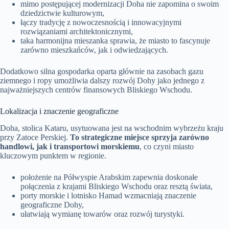
mimo postępującej modernizacji Doha nie zapomina o swoim
dziedzictwie kulturowym,
łączy tradycję z nowoczesnością i innowacyjnymi
rozwiązaniami architektonicznymi,
taka harmonijna mieszanka sprawia, że miasto to fascynuje
zarówno mieszkańców, jak i odwiedzających.
Dodatkowo silna gospodarka oparta głównie na zasobach gazu
ziemnego i ropy umożliwia dalszy rozwój Dohy jako jednego z
najważniejszych centrów finansowych Bliskiego Wschodu.
Lokalizacja i znaczenie geograficzne
Doha, stolica Kataru, usytuowana jest na wschodnim wybrzeżu kraju
przy Zatoce Perskiej.
To strategiczne miejsce sprzyja zarówno
handlowi, jak i transportowi morskiemu
, co czyni miasto
kluczowym punktem w regionie.
położenie na Półwyspie Arabskim zapewnia doskonałe
połączenia z krajami Bliskiego Wschodu oraz resztą świata,
porty morskie i lotnisko Hamad wzmacniają znaczenie
geograficzne Dohy,
ułatwiają wymianę towarów oraz rozwój turystyki.