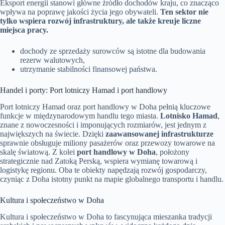
Eksport energii stanowi główne źródło dochodów kraju, co znacząco
wpływa na poprawę jakości życia jego obywateli.
Ten sektor nie
tylko wspiera rozwój infrastruktury, ale także kreuje liczne
miejsca pracy.
dochody ze sprzedaży surowców są istotne dla budowania
rezerw walutowych,
utrzymanie stabilności finansowej państwa.
Handel i porty: Port lotniczy Hamad i port handlowy
Port lotniczy Hamad oraz port handlowy w Doha pełnią kluczowe
funkcje w międzynarodowym handlu tego miasta.
Lotnisko Hamad
,
znane z nowoczesności i imponujących rozmiarów, jest jednym z
największych na świecie. Dzięki
zaawansowanej infrastrukturze
sprawnie obsługuje miliony pasażerów oraz przewozy towarowe na
skalę światową. Z kolei
port handlowy w Doha
, położony
strategicznie nad Zatoką Perską, wspiera wymianę towarową i
logistykę regionu. Oba te obiekty napędzają rozwój gospodarczy,
czyniąc z Doha istotny punkt na mapie globalnego transportu i handlu.
Kultura i społeczeństwo w Doha
Kultura i społeczeństwo w Doha to fascynująca mieszanka tradycji