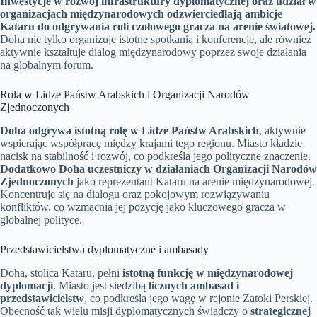
Inwestycje w rozwój infrastruktury dyplomatycznej oraz udział w
organizacjach międzynarodowych odzwierciedlają ambicje
Kataru do odgrywania roli czołowego gracza na arenie światowej.
Doha nie tylko organizuje istotne spotkania i konferencje, ale również
aktywnie kształtuje dialog międzynarodowy poprzez swoje działania
na globalnym forum.
Rola w Lidze Państw Arabskich i Organizacji Narodów
Zjednoczonych
Doha odgrywa istotną rolę w Lidze Państw Arabskich
, aktywnie
wspierając współpracę między krajami tego regionu. Miasto kładzie
nacisk na stabilność i rozwój, co podkreśla jego polityczne znaczenie.
Dodatkowo Doha uczestniczy w działaniach Organizacji Narodów
Zjednoczonych
jako reprezentant Kataru na arenie międzynarodowej.
Koncentruje się na dialogu oraz pokojowym rozwiązywaniu
konfliktów, co wzmacnia jej pozycję jako kluczowego gracza w
globalnej polityce.
Przedstawicielstwa dyplomatyczne i ambasady
Doha, stolica Kataru, pełni
istotną funkcję w międzynarodowej
dyplomacji
. Miasto jest siedzibą
licznych ambasad i
przedstawicielstw
, co podkreśla jego wagę w rejonie Zatoki Perskiej.
Obecność tak wielu misji dyplomatycznych świadczy o
strategicznej