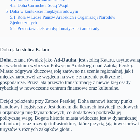
4.2
Doha Corniche i Souq Waqif
5
Doha w kontekście międzynarodowym
5.1
Rola w Lidze Państw Arabskich i Organizacji Narodów
Zjednoczonych
5.2
Przedstawicielstwa dyplomatyczne i ambasady
Doha jako stolica Kataru
Doha
, znana również jako
Ad-Dauha
, jest stolicą Kataru, usytuowaną
na wschodnim wybrzeżu Półwyspu Arabskiego nad Zatoką Perską.
Miasto odgrywa kluczową rolę zarówno na scenie regionalnej, jak i
międzynarodowej ze względu na swoje znaczenie polityczne i
gospodarcze. Przez lata przeszło transformację z niewielkiej osady
rybackiej w nowoczesne centrum finansowe oraz kulturalne.
Dzięki położeniu przy Zatoce Perskiej, Doha stanowi istotny punkt
handlowy i logistyczny. Jest domem dla licznych instytucji rządowych
i organizacji międzynarodowych, co dodatkowo podkreśla jej
polityczną wagę. Bogata historia miasta widoczna jest w dynamicznej
urbanizacji oraz rozwoju infrastruktury, które przyciągają inwestorów i
turystów z różnych zakątków globu.