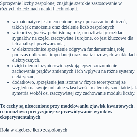
Sprzężenie liczby zespolonej znajduje szerokie zastosowanie w
różnych dziedzinach nauki i technologii.
w matematyce jest nieocenione przy upraszczaniu obliczeń,
takich jak mnożenie oraz dzielenie liczb zespolonych,
w teorii sygnałów pełni istotną rolę, umożliwiając rozkład
sygnałów na części rzeczywiste i urojone, co jest kluczowe dla
ich analizy i przetwarzania,
w elektrotechnice sprzężenie odgrywa fundamentalną rolę
podczas obliczania impedancji oraz analiz fazowych w układach
elektrycznych,
dzięki niemu inżynierowie zyskują lepsze zrozumienie
zachowania prądów zmiennych i ich wpływu na różne systemy
elektryczne,
dodatkowo, sprzężenie jest istotne w fizyce teoretycznej ze
względu na swoje unikalne właściwości matematyczne, takie jak
symetria wokół osi rzeczywistej czy zachowanie modułu liczby.
Te cechy są nieocenione przy modelowaniu zjawisk kwantowych,
co umożliwia precyzyjniejsze przewidywanie wyników
eksperymentalnych.
Rola w algebrze liczb zespolonych