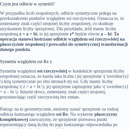
Czym jest odbicie w symetrii?
W przypadku liczb zespolonych, odbicie symetryczne polega na
przekształceniu punktów względem osi rzeczywistej. Oznacza to, że
zmieniamy znak części urojonej liczby zespolonej, co skutkuje
uzyskaniem liczby sprzężonej. Dla przykładu, jeśli mamy liczbę
zespoloną
z = a + bi
, to jej sprzężenie
z*
będzie równe
a – bi
.
Ta
operacja stanowi lustrzane odbicie względem osi rzeczywistej na
płaszczyźnie zespolonej i prowadzi do symetrycznej transformacji
danego punktu.
Symetria względem osi Re z
Symetria względem
osi rzeczywistej
w kontekście sprzężenia liczby
zespolonej oznacza, że każda taka liczba i jej sprzężenie \( \overline{z}
\) leżą symetrycznie po obu stronach tej osi. Gdy mamy liczbę
zespoloną \( z = a + bi \), jej sprzężenie zapisujemy jako \( \overline{z}
= a – bi \). Innymi słowy, zmieniamy znak części urojonej,
pozostawiając część rzeczywistą bez zmian.
Patrząc na to geometrycznie, możemy uznać sprzężenie za rodzaj
odbicia lustrzanego względem
osi Re
. Na wykresie
płaszczyzny
kompleksowej
zauważymy, że sprzężenie przesuwa punkt
reprezentujący daną liczbę do jego lustrzanego odpowiednika po