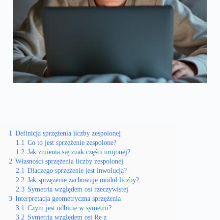
1
Definicja sprzężenia liczby zespolonej
1.1
Co to jest sprzężenie zespolone?
1.2
Jak zmienia się znak części urojonej?
2
Własności sprzężenia liczby zespolonej
2.1
Dlaczego sprzężenie jest inwolucją?
2.2
Jak sprzężenie zachowuje moduł liczby?
2.3
Symetria względem osi rzeczywistej
3
Interpretacja geometryczna sprzężenia
3.1
Czym jest odbicie w symetrii?
3.2
Symetria względem osi Re z