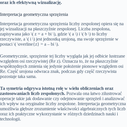
oraz ich efektywną wizualizację.
Interpretacja geometryczna sprzężenia
Interpretacja geometryczna sprzężenia liczby zespolonej opiera się na
jej wizualizacji na płaszczyźnie zespolonej. Liczba zespolona,
zapisywana jako \( z = a + bi \), gdzie \( a \) i \( b \) to liczby
rzeczywiste, a \( i \) jest jednostką urojoną, ma swoje sprzężenie w
postaci \( \overline{z} = a – bi \).
Geometrycznie, sprzężenie tej liczby wygląda jak jej odbicie lustrzane
względem osi rzeczywistej (Re z). Oznacza to, że na płaszczyźnie
współrzędnych zmienia się jedynie położenie pionowe względem osi
Re. Część urojona odwraca znak, podczas gdy część rzeczywista
pozostaje taka sama.
Ta symetria odgrywa istotną rolę w wielu obliczeniach oraz
zastosowaniach liczb zespolonych.
Pozwala ona łatwo zilustrować
operacje takie jak dodawanie czy odejmowanie sprzężeń i analizować
ich wpływ na oryginalne liczby zespolone. Interpretacja geometryczna
umożliwia głębsze zrozumienie właściwości algebraicznych tych liczb
oraz ich praktyczne wykorzystanie w różnych dziedzinach nauki i
technologii.