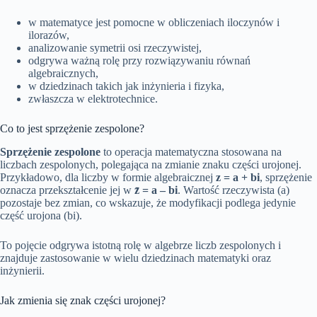
w matematyce jest pomocne w obliczeniach iloczynów i
ilorazów,
analizowanie symetrii osi rzeczywistej,
odgrywa ważną rolę przy rozwiązywaniu równań
algebraicznych,
w dziedzinach takich jak inżynieria i fizyka,
zwłaszcza w elektrotechnice.
Co to jest sprzężenie zespolone?
Sprzężenie zespolone
to operacja matematyczna stosowana na
liczbach zespolonych, polegająca na zmianie znaku części urojonej.
Przykładowo, dla liczby w formie algebraicznej
z = a + bi
, sprzężenie
oznacza przekształcenie jej w
z̄ = a – bi
. Wartość rzeczywista (a)
pozostaje bez zmian, co wskazuje, że modyfikacji podlega jedynie
część urojona (bi).
To pojęcie odgrywa istotną rolę w algebrze liczb zespolonych i
znajduje zastosowanie w wielu dziedzinach matematyki oraz
inżynierii.
Jak zmienia się znak części urojonej?