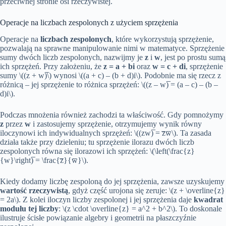
przeciwnej stronie osi rzeczywistej.
Operacje na liczbach zespolonych z użyciem sprzężenia
Operacje na
liczbach zespolonych
, które wykorzystują sprzężenie,
pozwalają na sprawne manipulowanie nimi w matematyce. Sprzężenie
sumy dwóch liczb zespolonych, nazwijmy je
z
i
w
, jest po prostu sumą
ich sprzężeń. Przy założeniu, że
z = a + bi
oraz
w = c + di
, sprzężenie
sumy \((z + w)̅\) wynosi \((a + c) – (b + d)i\). Podobnie ma się rzecz z
różnicą – jej sprzężenie to różnica sprzężeń: \((z – w)̅ = (a – c) – (b –
d)i\).
Podczas mnożenia również zachodzi ta właściwość. Gdy pomnożymy
z
przez
w
i zastosujemy sprzężenie, otrzymujemy wynik równy
iloczynowi ich indywidualnych sprzężeń: \((zw)̅ = z̅w̅\). Ta zasada
działa także przy dzieleniu; tu sprzężenie ilorazu dwóch liczb
zespolonych równa się ilorazowi ich sprzężeń: \(\left(\frac{z}
{w}\right)̅ = \frac{z̅}{w̅}\).
Kiedy dodamy liczbę zespoloną do jej sprzężenia, zawsze uzyskujemy
wartość rzeczywistą
, gdyż część urojona się zeruje: \(z + \overline{z}
= 2a\). Z kolei iloczyn liczby zespolonej i jej sprzężenia daje
kwadrat
modułu tej liczby
: \(z \cdot \overline{z} = a^2 + b^2\). To doskonale
ilustruje ścisłe powiązanie algebry i geometrii na płaszczyźnie