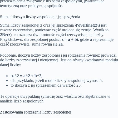
przekształcenia związane z liczbami zespolonymi, gwarantując
teoretyczną oraz praktyczną spójność.
Suma i iloczyn liczby zespolonej i jej sprzężenia
Suma liczby zespolonej
z
oraz jej sprzężenia
\(\overline{z}\)
jest
zawsze rzeczywista, ponieważ część urojona się zeruje. Wynik to
2Re(z)
, co oznacza dwukrotność części rzeczywistej tej liczby.
Przykładowo, dla zespolonej postaci
z = a + bi
, gdzie
a
reprezentuje
część rzeczywistą, suma równa się
2a
.
Podobnie, iloczyn liczby zespolonej i jej sprzężenia również prowadzi
do liczby rzeczywistej i nieujemnej. Jest on równy kwadratowi modułu
danej liczby:
|z|^2 = a^2 + b^2
,
dla przykładu, jeżeli moduł liczby zespolonej wynosi 5,
to iloczyn z jej sprzężeniem da wartość 25.
Te operacje uwypuklają symetrię oraz właściwości algebraiczne w
analizie liczb zespolonych.
Zastosowania sprzężenia liczby zespolonej