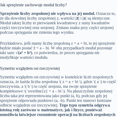
Jak sprzężenie zachowuje moduł liczby?
Sprzężenie liczby zespolonej nie wpływa na jej moduł.
Oznacza to,
że dla dowolnej liczby zespolonej z, wartości
|z̄|
i
|z|
są identyczne.
Moduł takiej liczby to pierwiastek kwadratowy z sumy kwadratów
części rzeczywistej oraz urojonej. Zmiana znaku przy części urojonej
podczas sprzęgania nie zmienia tego wyniku.
Przykładowo, jeśli mamy liczbę zespoloną z = a + bi, to jej sprzężenie
będzie miało postać z̄ = a – bi. W obu przypadkach moduł pozostaje
taki sam:
√(a² + b²)
, co potwierdza, że proces sprzęgania nie
modyfikuje wartości modułu.
Symetria względem osi rzeczywistej
Symetria względem osi rzeczywistej w kontekście liczb zespolonych
oznacza, że każda liczba zespolona \( z = a + bi \), gdzie \( a \) to część
rzeczywista, a \( b \) to część urojona, ma swoje sprzężenie
kompleksowe \( \overline{z} = a – bi \). Na płaszczyźnie zespolonej
liczba taka jest reprezentowana jako punkt (a, b), podczas gdy jej
sprzężenie odpowiada punktowi (a, -b). Punkt ten stanowi lustrzane
odbicie względem osi rzeczywistej.
Tego typu symetria odgrywa
istotną rolę zarówno w matematyce, jak i fizyce, ponieważ
umożliwia łatwiejsze rozumienie operacji na liczbach zespolonych