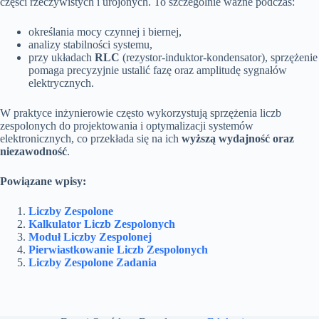
części rzeczywistych i urojonych. To szczególnie ważne podczas:
określania mocy czynnej i biernej,
analizy stabilności systemu,
przy układach
RLC
(rezystor-induktor-kondensator), sprzężenie
pomaga precyzyjnie ustalić fazę oraz amplitudę sygnałów
elektrycznych.
W praktyce inżynierowie często wykorzystują sprzężenia liczb
zespolonych do projektowania i optymalizacji systemów
elektronicznych, co przekłada się na ich
wyższą wydajność oraz
niezawodność
.
Powiązane wpisy:
Liczby Zespolone
Kalkulator Liczb Zespolonych
Moduł Liczby Zespolonej
Pierwiastkowanie Liczb Zespolonych
Liczby Zespolone Zadania