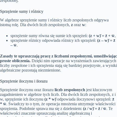
zespolonej.
Sprzężenie sumy i różnicy
W algebrze sprzężenie sumy i różnicy liczb zespolonych odgrywa
istotną rolę. Dla dwóch liczb zespolonych,
z
oraz
w
:
sprzężenie sumy równa się sumie ich sprzężeń:
(z + w)̄ = z̄ + w̄
,
sprzężenie różnicy odpowiada różnicy ich sprzężeń:
(z – w)̄ = z̄
– w̄
.
Zasady te upraszczają pracę z liczbami zespolonymi, umożliwiając
proste obliczenia.
Dzięki nim operacje na wyrażeniach zawierających
liczby zespolone i ich sprzężenia stają się bardziej przejrzyste, a wyniki
algebraiczne pozostają niezmienione.
Sprzężenie iloczynu i ilorazu
Sprzężenie iloczynu oraz ilorazu
liczb zespolonych
jest kluczowym
zagadnieniem w algebrze tych liczb. Dla dwóch liczb zespolonych, z i
w, sprzężenie ich iloczynu
(z * w)̄
odpowiada iloczynowi sprzężeń:
z̄
* w̄
. Świadczy to o tym, że operacja mnożenia utrzymuje właściwości
sprzężenia. Podobnie sprawa ma się z dzieleniem:
(z / w)̄ = z̄ / w̄
. Te
właściwości znacznie upraszczają analizę algebraiczną i