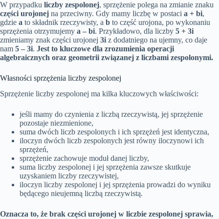
W przypadku
liczby zespolonej
, sprzężenie polega na zmianie znaku
części urojonej
na przeciwny. Gdy mamy liczbę w postaci
a + bi
,
gdzie
a
to składnik rzeczywisty, a
b
to część urojona, po wykonaniu
sprzężenia otrzymujemy
a – bi
. Przykładowo, dla liczby
5 + 3i
zmieniamy znak części urojonej
3i
z dodatniego na ujemny, co daje
nam
5 – 3i
.
Jest to kluczowe dla zrozumienia operacji
algebraicznych oraz geometrii związanej z liczbami zespolonymi.
Własności sprzężenia liczby zespolonej
Sprzężenie liczby zespolonej ma kilka kluczowych właściwości:
jeśli mamy do czynienia z liczbą rzeczywistą, jej sprzężenie
pozostaje niezmienione,
suma dwóch liczb zespolonych i ich sprzężeń jest identyczna,
iloczyn dwóch liczb zespolonych jest równy iloczynowi ich
sprzężeń,
sprzężenie zachowuje moduł danej liczby,
suma liczby zespolonej i jej sprzężenia zawsze skutkuje
uzyskaniem liczby rzeczywistej,
iloczyn liczby zespolonej i jej sprzężenia prowadzi do wyniku
będącego nieujemną liczbą rzeczywistą.
Oznacza to, że brak części urojonej w liczbie zespolonej sprawia,