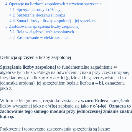
4
Operacje na liczbach zespolonych z użyciem sprzężenia
4.1
Sprzężenie sumy i różnicy
4.2
Sprzężenie iloczynu i ilorazu
4.3
Suma i iloczyn liczby zespolonej i jej sprzężenia
5
Zastosowania sprzężenia liczby zespolonej
5.1
Rola w algebrze liczb zespolonych
5.2
Zastosowanie w elektrotechnice
Definicja sprzężenia liczby zespolonej
Sprzężenie liczby zespolonej
to fundamentalne zagadnienie w
algebrze tych liczb. Polega na odwróceniu znaku przy części urojonej.
Przykładowo, dla liczby
z = a + bi
(gdzie a i b są rzeczywiste, a i to
jednostka urojona), jej sprzężeniem będzie liczba
a – bi
, oznaczana
jako z̄.
W formie biegunowej, często korzystając z
wzoru Eulera
, sprzężenie
liczby wyrażonej jako
r e^(iφ)
zapisuje się jako
r e^(-iφ)
.
Oznacza to
zachowanie tego samego modułu przy jednoczesnej zmianie znaku
kąta φ.
Praktyczne i teoretyczne zastosowania sprzężenia są liczne: