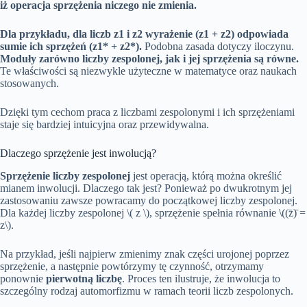
iż operacja sprzężenia niczego nie zmienia.
Dla przykładu, dla liczb z1 i z2 wyrażenie (z1 + z2) odpowiada
sumie ich sprzężeń (z1* + z2*).
Podobna zasada dotyczy iloczynu.
Moduły zarówno liczby zespolonej, jak i jej sprzężenia są równe.
Te właściwości są niezwykle użyteczne w matematyce oraz naukach
stosowanych.
Dzięki tym cechom praca z liczbami zespolonymi i ich sprzężeniami
staje się bardziej intuicyjna oraz przewidywalna.
Dlaczego sprzężenie jest inwolucją?
Sprzężenie liczby zespolonej
jest operacją, którą można określić
mianem inwolucji. Dlaczego tak jest? Ponieważ po dwukrotnym jej
zastosowaniu zawsze powracamy do początkowej liczby zespolonej.
Dla każdej liczby zespolonej \( z \), sprzężenie spełnia równanie \((z̄)̄ =
z\).
Na przykład, jeśli najpierw zmienimy znak części urojonej poprzez
sprzężenie, a następnie powtórzymy tę czynność, otrzymamy
ponownie
pierwotną liczbę
. Proces ten ilustruje, że inwolucja to
szczególny rodzaj automorfizmu w ramach teorii liczb zespolonych.