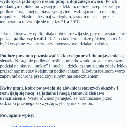
wydobycia jadalnych nasion pitaji z dojrzałego owocu.
Po ich
dokładnym opłukaniu wysiej je na lekkim, dobrze przepuszczalnym
podłożu – najlepiej na piaszczystej ziemi wzbogaconej o materię
organiczną. Nasiona trzymaj w ciepłym, jasnym miejscu, gdzie
temperatura utrzymuje się między
21 a 29°C
.
Jako kaktusowaty epifit, pitaja dobrze rozwija się, gdy ma wsparcie w
postaci
palika czy kratki
. Roślina ta toleruje także półcień, co może
być korzystne zwłaszcza przy intensywnym działaniu słońca.
Podłoże powinno pozostawać lekko wilgotne aż do pojawienia się
siewek.
Następnie podlewaj roślinę umiarkowanie, stosując wyraźny
podział na okresy „mokre” i „suche”, dzięki czemu ziemia zdąży lekko
przeschnąć między kolejnymi podlewaniami. Młodym roślinom warto
zapewnić ochronę przed zbyt silnym nasłonecznieniem.
Kwity pitaji, które pojawiają się głównie u starszych okazów i
rozwijają się nocą, są jadalne i mogą stanowić ciekawe
urozmaicenie.
Warto również pamiętać, że rozmnażanie przez
sadzonki przebiega zazwyczaj szybciej niż z nasion.
Powiązane wpisy: