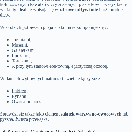
liofilizowanych kawałków czy suszonych plasterków – wszystkie te
warianty idealnie wpisują się w
zdrowe odżywianie
i różnorodne
diety.
W słodkich potrawach pitaja znakomicie komponuje się z:
Jogurtami,
Musami,
Galaretkami,
Lodziami,
Torcikami,
A przy tym stanowi efektowną, egzotyczną ozdobę.
W daniach wytrawnych natomiast świetnie łączy się z:
Imbirem,
Rybami,
Owocami morza.
Sprawdzi się także jako element
sałatek warzywno-owocowych
lub
pyszna, świeża przekąska.
Jak Rozpoznać, Czy Smoczy Owoc Jest Dojrzały?