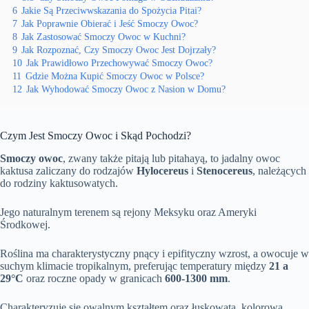
6
Jakie Są Przeciwwskazania do Spożycia Pitai?
7
Jak Poprawnie Obierać i Jeść Smoczy Owoc?
8
Jak Zastosować Smoczy Owoc w Kuchni?
9
Jak Rozpoznać, Czy Smoczy Owoc Jest Dojrzały?
10
Jak Prawidłowo Przechowywać Smoczy Owoc?
11
Gdzie Można Kupić Smoczy Owoc w Polsce?
12
Jak Wyhodować Smoczy Owoc z Nasion w Domu?
Czym Jest Smoczy Owoc i Skąd Pochodzi?
Smoczy owoc
, zwany także pitają lub pitahayą, to jadalny owoc
kaktusa zaliczany do rodzajów
Hylocereus
i
Stenocereus
, należących
do rodziny kaktusowatych.
Jego naturalnym terenem są rejony Meksyku oraz Ameryki
Środkowej.
Roślina ma charakterystyczny pnący i epifityczny wzrost, a owocuje w
suchym klimacie tropikalnym, preferując temperatury między
21 a
29°C
oraz roczne opady w granicach
600-1300 mm
.
Charakteryzuje się owalnym kształtem oraz łuskowatą, kolorową