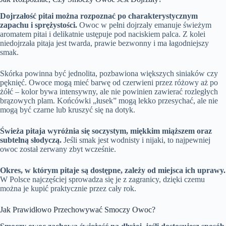
Dojrzałość pitai można rozpoznać po charakterystycznym
zapachu i sprężystości.
Owoc w pełni dojrzały emanuje świeżym
aromatem pitai i delikatnie ustępuje pod naciskiem palca. Z kolei
niedojrzała pitaja jest twarda, prawie bezwonny i ma łagodniejszy
smak.
Skórka powinna być jednolita, pozbawiona większych siniaków czy
pęknięć. Owoce mogą mieć barwę od czerwieni przez różowy aż po
żółć – kolor bywa intensywny, ale nie powinien zawierać rozległych
brązowych plam. Końcówki „łusek” mogą lekko przesychać, ale nie
mogą być czarne lub kruszyć się na dotyk.
Świeża pitaja wyróżnia się soczystym, miękkim miąższem oraz
subtelną słodyczą.
Jeśli smak jest wodnisty i nijaki, to najpewniej
owoc został zerwany zbyt wcześnie.
Okres, w którym pitaje są dostępne, zależy od miejsca ich uprawy.
W Polsce najczęściej sprowadza się je z zagranicy, dzięki czemu
można je kupić praktycznie przez cały rok.
Jak Prawidłowo Przechowywać Smoczy Owoc?