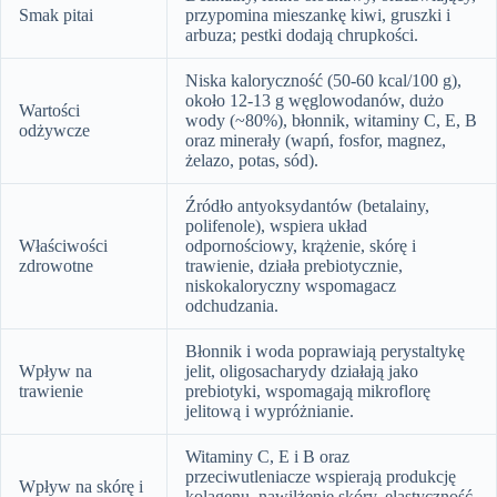
Smak pitai
przypomina mieszankę kiwi, gruszki i
arbuza; pestki dodają chrupkości.
Niska kaloryczność (50-60 kcal/100 g),
około 12-13 g węglowodanów, dużo
Wartości
wody (~80%), błonnik, witaminy C, E, B
odżywcze
oraz minerały (wapń, fosfor, magnez,
żelazo, potas, sód).
Źródło antyoksydantów (betalainy,
polifenole), wspiera układ
Właściwości
odpornościowy, krążenie, skórę i
zdrowotne
trawienie, działa prebiotycznie,
niskokaloryczny wspomagacz
odchudzania.
Błonnik i woda poprawiają perystaltykę
Wpływ na
jelit, oligosacharydy działają jako
trawienie
prebiotyki, wspomagają mikroflorę
jelitową i wypróżnianie.
Witaminy C, E i B oraz
przeciwutleniacze wspierają produkcję
Wpływ na skórę i
kolagenu, nawilżenie skóry, elastyczność