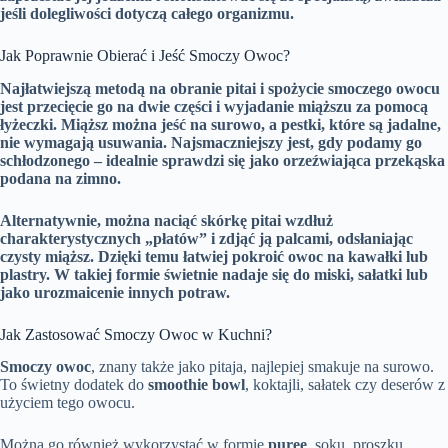
jeśli dolegliwości dotyczą całego organizmu.
Jak Poprawnie Obierać i Jeść Smoczy Owoc?
Najłatwiejszą metodą na obranie pitai i spożycie smoczego owocu
jest przecięcie go na dwie części i wyjadanie miąższu za pomocą
łyżeczki.
Miąższ można jeść na surowo, a pestki, które są jadalne,
nie wymagają usuwania.
Najsmaczniejszy jest, gdy podamy go
schłodzonego – idealnie sprawdzi się jako orzeźwiająca przekąska
podana na zimno.
Alternatywnie, można naciąć skórkę pitai wzdłuż
charakterystycznych „płatów” i zdjąć ją palcami, odsłaniając
czysty miąższ.
Dzięki temu łatwiej pokroić owoc na kawałki lub
plastry.
W takiej formie świetnie nadaje się do miski, sałatki lub
jako urozmaicenie innych potraw.
Jak Zastosować Smoczy Owoc w Kuchni?
Smoczy owoc
, znany także jako pitaja, najlepiej smakuje na surowo.
To świetny dodatek do
smoothie bowl
, koktajli, sałatek czy deserów z
użyciem tego owocu.
Można go również wykorzystać w formie
puree
, soku, proszku,