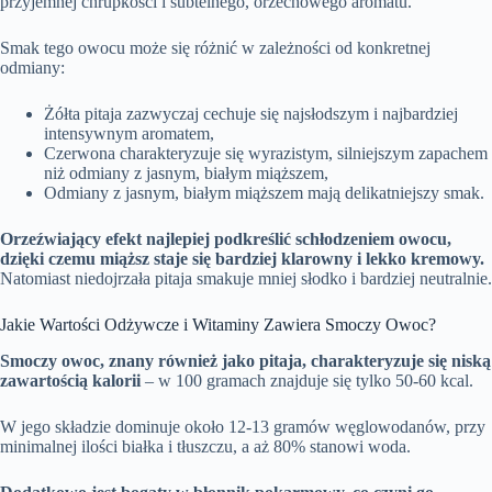
przyjemnej chrupkości i subtelnego, orzechowego aromatu.
Smak tego owocu może się różnić w zależności od konkretnej
odmiany:
Żółta pitaja zazwyczaj cechuje się najsłodszym i najbardziej
intensywnym aromatem,
Czerwona charakteryzuje się wyrazistym, silniejszym zapachem
niż odmiany z jasnym, białym miąższem,
Odmiany z jasnym, białym miąższem mają delikatniejszy smak.
Orzeźwiający efekt najlepiej podkreślić schłodzeniem owocu,
dzięki czemu miąższ staje się bardziej klarowny i lekko kremowy.
Natomiast niedojrzała pitaja smakuje mniej słodko i bardziej neutralnie.
Jakie Wartości Odżywcze i Witaminy Zawiera Smoczy Owoc?
Smoczy owoc, znany również jako pitaja, charakteryzuje się niską
zawartością kalorii
– w 100 gramach znajduje się tylko 50-60 kcal.
W jego składzie dominuje około 12-13 gramów węglowodanów, przy
minimalnej ilości białka i tłuszczu, a aż 80% stanowi woda.