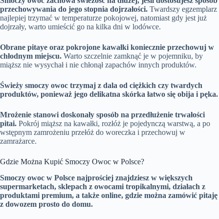
Smoczy owoc zachowa świeżość na dłużej, jeśli dostosujesz sposób
przechowywania do jego stopnia dojrzałości.
Twardszy egzemplarz
najlepiej trzymać w temperaturze pokojowej, natomiast gdy jest już
dojrzały, warto umieścić go na kilka dni w lodówce.
Obrane pitaye oraz pokrojone kawałki koniecznie przechowuj w
chłodnym miejscu.
Warto szczelnie zamknąć je w pojemniku, by
miąższ nie wysychał i nie chłonął zapachów innych produktów.
Świeży smoczy owoc trzymaj z dala od ciężkich czy twardych
produktów, ponieważ jego delikatna skórka łatwo się obija i pęka.
Mrożenie stanowi doskonały sposób na przedłużenie trwałości
pitai.
Pokrój miąższ na kawałki, rozłóż je pojedynczą warstwą, a po
wstępnym zamrożeniu przełóż do woreczka i przechowuj w
zamrażarce.
Gdzie Można Kupić Smoczy Owoc w Polsce?
Smoczy owoc w Polsce najprościej znajdziesz w większych
supermarketach, sklepach z owocami tropikalnymi, działach z
produktami premium, a także online, gdzie można zamówić pitaję
z dowozem prosto do domu.