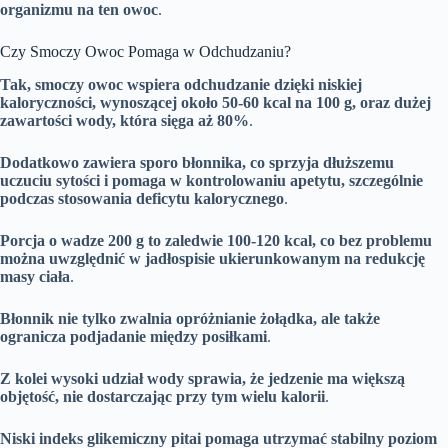
organizmu na ten owoc
.
Czy Smoczy Owoc Pomaga w Odchudzaniu?
Tak, smoczy owoc wspiera odchudzanie dzięki niskiej
kaloryczności, wynoszącej około 50-60 kcal na 100 g, oraz dużej
zawartości wody, która sięga aż 80%
.
Dodatkowo zawiera sporo błonnika, co sprzyja dłuższemu
uczuciu sytości i pomaga w kontrolowaniu apetytu, szczególnie
podczas stosowania deficytu kalorycznego
.
Porcja o wadze 200 g to zaledwie 100-120 kcal, co bez problemu
można uwzględnić w jadłospisie ukierunkowanym na redukcję
masy ciała
.
Błonnik nie tylko zwalnia opróżnianie żołądka, ale także
ogranicza podjadanie między posiłkami
.
Z kolei wysoki udział wody sprawia, że jedzenie ma większą
objętość, nie dostarczając przy tym wielu kalorii
.
Niski indeks glikemiczny pitai pomaga utrzymać stabilny poziom