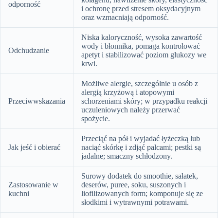
odporność
i ochronę przed stresem oksydacyjnym
oraz wzmacniają odporność.
Niska kaloryczność, wysoka zawartość
wody i błonnika, pomaga kontrolować
Odchudzanie
apetyt i stabilizować poziom glukozy we
krwi.
Możliwe alergie, szczególnie u osób z
alergią krzyżową i atopowymi
Przeciwwskazania
schorzeniami skóry; w przypadku reakcji
uczuleniowych należy przerwać
spożycie.
Przeciąć na pół i wyjadać łyżeczką lub
Jak jeść i obierać
naciąć skórkę i zdjąć palcami; pestki są
jadalne; smaczny schłodzony.
Surowy dodatek do smoothie, sałatek,
Zastosowanie w
deserów, puree, soku, suszonych i
kuchni
liofilizowanych form; komponuje się ze
słodkimi i wytrawnymi potrawami.