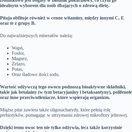
Dodatkowo jest bogaty w błonnik pokarmowy, co czyni go
idealnym wyborem dla osób dbających o zdrową dietę.
Pitaja obfituje również w cenne witaminy, między innymi C, E
oraz te z grupy B.
Do najważniejszych minerałów należą:
Wapń,
Fosfor,
Magnez,
Żelazo,
Potas,
Oraz śladowe ilości sodu.
Wartość odżywczą tego owocu podnoszą bioaktywne składniki,
takie jak betalainy (w tym betacyjaniny i betaksantyny), polifenole
oraz inne przeciwutleniacze, które wspierają organizm.
Miąższ pitai zawiera także oligosacharydy, które pełnią rolę
prebiotyków, pomagając w utrzymaniu zdrowej mikroflory jelitowej.
Dzięki temu owoc ten nie tylko odżywia, lecz także korzystnie