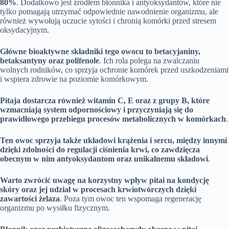
80%
. Dodatkowo jest źródłem błonnika i antyoksydantów, które nie
tylko pomagają utrzymać odpowiednie nawodnienie organizmu, ale
również wywołują uczucie sytości i chronią komórki przed stresem
oksydacyjnym.
Główne bioaktywne składniki tego owocu to betacyjaniny,
betaksantyny oraz polifenole
. Ich rola polega na zwalczaniu
wolnych rodników, co sprzyja ochronie komórek przed uszkodzeniami
i wspiera zdrowie na poziomie komórkowym.
Pitaja dostarcza również witamin C, E oraz z grupy B, które
wzmacniają system odpornościowy i przyczyniają się do
prawidłowego przebiegu procesów metabolicznych w komórkach
.
Ten owoc sprzyja także układowi krążenia i sercu, między innymi
dzięki zdolności do regulacji ciśnienia krwi, co zawdzięcza
obecnym w nim antyoksydantom oraz unikalnemu składowi
.
Warto zwrócić uwagę na korzystny wpływ pitai na kondycję
skóry oraz jej udział w procesach krwiotwórczych dzięki
zawartości żelaza
. Poza tym owoc ten wspomaga regenerację
organizmu po wysiłku fizycznym.