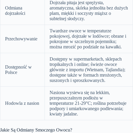
Dojrzała pitaja jest sprężysta,
Odmiana
aromatyczna, skórka jednolita bez dużych
dojrzałości
plam, miękki i soczysty miąższ o
subtelnej słodyczy.
Twardsze owoce w temperaturze
pokojowej, dojrzałe w lodówce; obrane i
Przechowywanie
pokrojone w szczelnym pojemniku;
można mrozić po podziale na kawałki.
Dostępny w supermarketach, sklepach
tropikalnych i online; świeże owoce
Dostępność w
głównie z importu (Wietnam, Tajlandia);
Polsce
dostępne także w formach mrożonych,
suszonych i sproszkowanych.
Nasiona wysiewa się na lekkim,
przepuszczalnym podłożu w
Hodowla z nasion
temperaturze 21-29°C; roślina potrzebuje
podpory i umiarkowanego podlewania;
kwiaty jadalne.
Jakie Są Odmiany Smoczego Owocu?