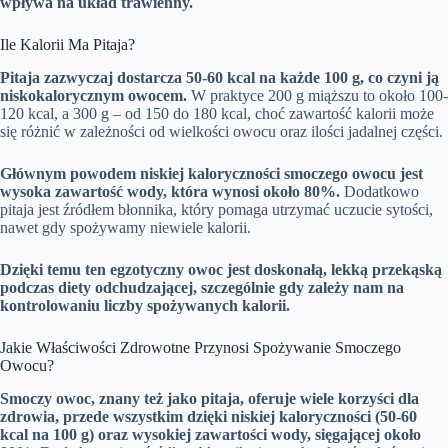
wpływa na układ trawienny.
Ile Kalorii Ma Pitaja?
Pitaja zazwyczaj dostarcza 50-60 kcal na każde 100 g, co czyni ją
niskokalorycznym owocem.
W praktyce 200 g miąższu to około 100-
120 kcal, a 300 g – od 150 do 180 kcal, choć zawartość kalorii może
się różnić w zależności od wielkości owocu oraz ilości jadalnej części.
Głównym powodem niskiej kaloryczności smoczego owocu jest
wysoka zawartość wody, która wynosi około 80%.
Dodatkowo
pitaja jest źródłem błonnika, który pomaga utrzymać uczucie sytości,
nawet gdy spożywamy niewiele kalorii.
Dzięki temu ten egzotyczny owoc jest doskonałą, lekką przekąską
podczas diety odchudzającej, szczególnie gdy zależy nam na
kontrolowaniu liczby spożywanych kalorii.
Jakie Właściwości Zdrowotne Przynosi Spożywanie Smoczego
Owocu?
Smoczy owoc, znany też jako pitaja, oferuje wiele korzyści dla
zdrowia, przede wszystkim dzięki niskiej kaloryczności (50-60
kcal na 100 g) oraz wysokiej zawartości wody, sięgającej około