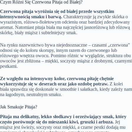
Czym Różni Się Czerwona Pitaja od Białej?
Czerwona pitaja wyróżnia się od białej przede wszystkim
intensywnością smaku i barwą.
Charakteryzuje ją zwykle skórka o
wyrazistym, różowo-fioletowym odcieniu oraz bardziej zdecydowany
aromat. Natomiast pitaja biała ma najczęściej jasnoróżową lub różową
skórkę, biały miąższ i subtelniejszy smak.
Na rynku nazewnictwo bywa niejednoznaczne – czasami „czerwona”
odnosi się do koloru skorupy, innym razem do czerwonego lub
różowego wnętrza owocu. Pomimo różnic w wyglądzie, struktura obu
owoców jest zbliżona – miękki, soczysty miąższ z drobnymi, czarnymi
pestkami.
Ze względu na intensywny kolor, czerwoną pitaję chętnie
wykorzystuje się w deserach oraz jako ozdobę potraw.
Z kolei
biała sprawdza się doskonale w smoothie i sałatkach, kiedy zależy nam
na łagodnym, neutralnym smaku.
Jak Smakuje Pitaja?
Pitaja ma delikatny, lekko słodkawy i orzeźwiający smak, który
często porównuje się do mieszanki kiwi, gruszki i arbuza.
Jej
miąższ jest świeży, soczysty oraz miękki, a czarne pestki dodają mu