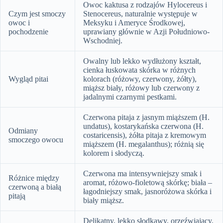
Owoc kaktusa z rodzajów Hylocereus i
Czym jest smoczy
Stenocereus, naturalnie występuje w
owoc i
Meksyku i Ameryce Środkowej,
pochodzenie
uprawiany głównie w Azji Południowo-
Wschodniej.
Owalny lub lekko wydłużony kształt,
cienka łuskowata skórka w różnych
Wygląd pitai
kolorach (różowy, czerwony, żółty),
miąższ biały, różowy lub czerwony z
jadalnymi czarnymi pestkami.
Czerwona pitaja z jasnym miąższem (H.
undatus), kostarykańska czerwona (H.
Odmiany
costaricensis), żółta pitaja z kremowym
smoczego owocu
miąższem (H. megalanthus); różnią się
kolorem i słodyczą.
Czerwona ma intensywniejszy smak i
Różnice między
aromat, różowo-fioletową skórkę; biała –
czerwoną a białą
łagodniejszy smak, jasnoróżowa skórka i
pitają
biały miąższ.
Delikatny, lekko słodkawy, orzeźwiający,