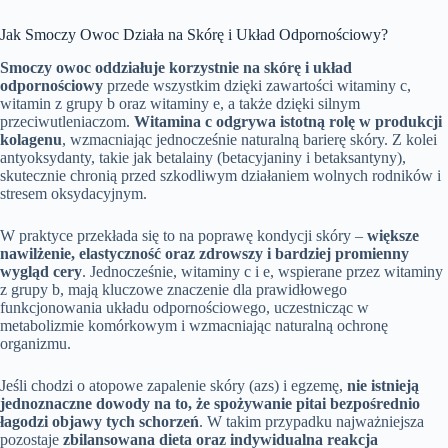
Jak Smoczy Owoc Działa na Skórę i Układ Odpornościowy?
Smoczy owoc oddziałuje korzystnie na skórę i układ
odpornościowy
przede wszystkim dzięki zawartości witaminy c,
witamin z grupy b oraz witaminy e, a także dzięki silnym
przeciwutleniaczom.
Witamina c odgrywa istotną rolę w produkcji
kolagenu
, wzmacniając jednocześnie naturalną barierę skóry. Z kolei
antyoksydanty, takie jak betalainy (betacyjaniny i betaksantyny),
skutecznie chronią przed szkodliwym działaniem wolnych rodników i
stresem oksydacyjnym.
W praktyce przekłada się to na poprawę kondycji skóry –
większe
nawilżenie, elastyczność oraz zdrowszy i bardziej promienny
wygląd cery
. Jednocześnie, witaminy c i e, wspierane przez witaminy
z grupy b, mają kluczowe znaczenie dla prawidłowego
funkcjonowania układu odpornościowego, uczestnicząc w
metabolizmie komórkowym i wzmacniając naturalną ochronę
organizmu.
Jeśli chodzi o atopowe zapalenie skóry (azs) i egzemę,
nie istnieją
jednoznaczne dowody na to, że spożywanie pitai bezpośrednio
łagodzi objawy tych schorzeń
. W takim przypadku najważniejsza
pozostaje
zbilansowana dieta oraz indywidualna reakcja