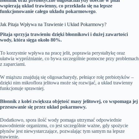
Błonnik oraz prebiotyczne oligosacharydy obecne w pitai
wspierają układ trawienny, co przekłada się na lepsze
funkcjonowanie całego układu pokarmowego
.
Jak Pitaja Wpływa na Trawienie i Układ Pokarmowy?
Pitaja sprzyja trawieniu dzięki błonnikowi i dużej zawartości
wody, która sięga około 80%.
To korzystnie wpływa na pracę jelit, poprawia perystaltykę oraz
ułatwia wypróżnianie, co bywa szczególnie pomocne przy problemach
z zaparciami.
W miąższu znajdują się oligosacharydy, pełniące rolę prebiotyków –
dzięki nim mikroflora jelitowa może się rozwijać, a układ trawienny
funkcjonuje sprawniej.
Błonnik z kolei zwiększa objętość masy jelitowej, co wspomaga jej
przesuwanie się przez układ pokarmowy.
Dodatkowo, spora ilość wody pomaga utrzymać odpowiednie
nawodnienie organizmu, co jest szczególnie ważne, gdy spożycie
płynów jest niewystarczające, pozwalając tym samym na lepsze
trawienie.