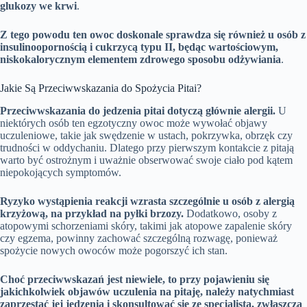
glukozy we krwi
.
Z tego powodu ten owoc doskonale sprawdza się również u osób z
insulinoopornością i cukrzycą typu II, będąc wartościowym,
niskokalorycznym elementem zdrowego sposobu odżywiania
.
Jakie Są Przeciwwskazania do Spożycia Pitai?
Przeciwwskazania do jedzenia pitai dotyczą głównie alergii.
U
niektórych osób ten egzotyczny owoc może wywołać objawy
uczuleniowe, takie jak swędzenie w ustach, pokrzywka, obrzęk czy
trudności w oddychaniu. Dlatego przy pierwszym kontakcie z pitają
warto być ostrożnym i uważnie obserwować swoje ciało pod kątem
niepokojących symptomów.
Ryzyko wystąpienia reakcji wzrasta szczególnie u osób z alergią
krzyżową, na przykład na pyłki brzozy.
Dodatkowo, osoby z
atopowymi schorzeniami skóry, takimi jak atopowe zapalenie skóry
czy egzema, powinny zachować szczególną rozwagę, ponieważ
spożycie nowych owoców może pogorszyć ich stan.
Choć przeciwwskazań jest niewiele, to przy pojawieniu się
jakichkolwiek objawów uczulenia na pitaję, należy natychmiast
zaprzestać jej jedzenia i skonsultować się ze specjalistą, zwłaszcza