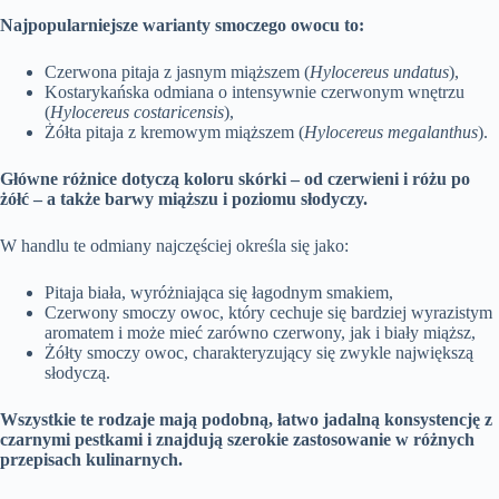
Najpopularniejsze warianty smoczego owocu to:
Czerwona pitaja z jasnym miąższem (
Hylocereus undatus
),
Kostarykańska odmiana o intensywnie czerwonym wnętrzu
(
Hylocereus costaricensis
),
Żółta pitaja z kremowym miąższem (
Hylocereus megalanthus
).
Główne różnice dotyczą koloru skórki – od czerwieni i różu po
żółć – a także barwy miąższu i poziomu słodyczy.
W handlu te odmiany najczęściej określa się jako:
Pitaja biała, wyróżniająca się łagodnym smakiem,
Czerwony smoczy owoc, który cechuje się bardziej wyrazistym
aromatem i może mieć zarówno czerwony, jak i biały miąższ,
Żółty smoczy owoc, charakteryzujący się zwykle największą
słodyczą.
Wszystkie te rodzaje mają podobną, łatwo jadalną konsystencję z
czarnymi pestkami i znajdują szerokie zastosowanie w różnych
przepisach kulinarnych.