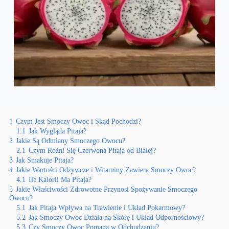
1
Czym Jest Smoczy Owoc i Skąd Pochodzi?
1.1
Jak Wygląda Pitaja?
2
Jakie Są Odmiany Smoczego Owocu?
2.1
Czym Różni Się Czerwona Pitaja od Białej?
3
Jak Smakuje Pitaja?
4
Jakie Wartości Odżywcze i Witaminy Zawiera Smoczy Owoc?
4.1
Ile Kalorii Ma Pitaja?
5
Jakie Właściwości Zdrowotne Przynosi Spożywanie Smoczego
Owocu?
5.1
Jak Pitaja Wpływa na Trawienie i Układ Pokarmowy?
5.2
Jak Smoczy Owoc Działa na Skórę i Układ Odpornościowy?
5.3
Czy Smoczy Owoc Pomaga w Odchudzaniu?