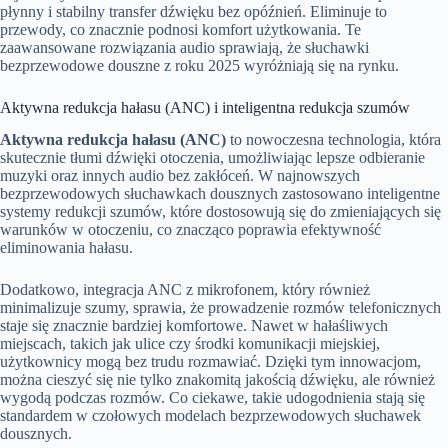
płynny i stabilny transfer dźwięku bez opóźnień. Eliminuje to
przewody, co znacznie podnosi komfort użytkowania. Te
zaawansowane rozwiązania audio sprawiają, że słuchawki
bezprzewodowe douszne z roku 2025 wyróżniają się na rynku.
Aktywna redukcja hałasu (ANC) i inteligentna redukcja szumów
Aktywna redukcja hałasu (ANC)
to nowoczesna technologia, która
skutecznie tłumi dźwięki otoczenia, umożliwiając lepsze odbieranie
muzyki oraz innych audio bez zakłóceń. W najnowszych
bezprzewodowych słuchawkach dousznych zastosowano inteligentne
systemy redukcji szumów, które dostosowują się do zmieniających się
warunków w otoczeniu, co znacząco poprawia efektywność
eliminowania hałasu.
Dodatkowo, integracja ANC z mikrofonem, który również
minimalizuje szumy, sprawia, że prowadzenie rozmów telefonicznych
staje się znacznie bardziej komfortowe. Nawet w hałaśliwych
miejscach, takich jak ulice czy środki komunikacji miejskiej,
użytkownicy mogą bez trudu rozmawiać. Dzięki tym innowacjom,
można cieszyć się nie tylko znakomitą jakością dźwięku, ale również
wygodą podczas rozmów. Co ciekawe, takie udogodnienia stają się
standardem w czołowych modelach bezprzewodowych słuchawek
dousznych.