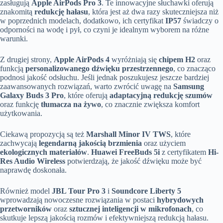
zasługują
Apple AirPods Pro 3
. Te innowacyjne słuchawki oferują
znakomitą
redukcję hałasu
, która jest aż dwa razy skuteczniejsza niż
w poprzednich modelach, dodatkowo, ich certyfikat
IP57
świadczy o
odporności na wodę i pył, co czyni je idealnym wyborem na różne
warunki.
Z drugiej strony,
Apple AirPods 4
wyróżniają się
chipem H2
oraz
funkcją
personalizowanego dźwięku przestrzennego
, co znacząco
podnosi jakość odsłuchu. Jeśli jednak poszukujesz jeszcze bardziej
zaawansowanych rozwiązań, warto zwrócić uwagę na
Samsung
Galaxy Buds 3 Pro
, które oferują
adaptacyjną redukcję szumów
oraz funkcję
tłumacza na żywo
, co znacznie zwiększa komfort
użytkowania.
Ciekawą propozycją są też
Marshall Minor IV TWS
, które
zachwycają
legendarną jakością brzmienia
oraz użyciem
ekologicznych materiałów
.
Huawei FreeBuds 5i
z certyfikatem
Hi-
Res Audio Wireless
potwierdzają, że jakość dźwięku może być
naprawdę doskonała.
Również model
JBL Tour Pro 3
i
Soundcore Liberty 5
wprowadzają nowoczesne rozwiązania w postaci
hybrydowych
przetworników
oraz
sztucznej inteligencji w mikrofonach
, co
skutkuje lepszą jakością rozmów i efektywniejszą redukcją hałasu.