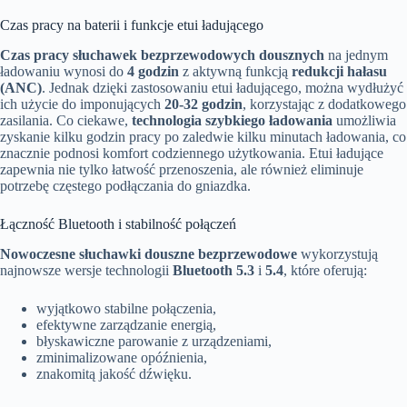
Czas pracy na baterii i funkcje etui ładującego
Czas pracy słuchawek bezprzewodowych dousznych
na jednym
ładowaniu wynosi do
4 godzin
z aktywną funkcją
redukcji hałasu
(ANC)
. Jednak dzięki zastosowaniu etui ładującego, można wydłużyć
ich użycie do imponujących
20-32 godzin
, korzystając z dodatkowego
zasilania. Co ciekawe,
technologia szybkiego ładowania
umożliwia
zyskanie kilku godzin pracy po zaledwie kilku minutach ładowania, co
znacznie podnosi komfort codziennego użytkowania. Etui ładujące
zapewnia nie tylko łatwość przenoszenia, ale również eliminuje
potrzebę częstego podłączania do gniazdka.
Łączność Bluetooth i stabilność połączeń
Nowoczesne słuchawki douszne bezprzewodowe
wykorzystują
najnowsze wersje technologii
Bluetooth 5.3
i
5.4
, które oferują:
wyjątkowo stabilne połączenia,
efektywne zarządzanie energią,
błyskawiczne parowanie z urządzeniami,
zminimalizowane opóźnienia,
znakomitą jakość dźwięku.