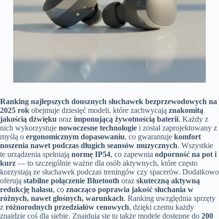
Ranking najlepszych dousznych słuchawek bezprzewodowych na
2025 rok
obejmuje dziesięć modeli, które zachwycają
znakomitą
jakością dźwięku
oraz
imponującą żywotnością baterii
. Każdy z
nich wykorzystuje
nowoczesne technologie
i został zaprojektowany z
myślą o
ergonomicznym dopasowaniu
, co gwarantuje
komfort
noszenia nawet podczas długich seansów muzycznych
. Wszystkie
te urządzenia spełniają
normę IP54
, co zapewnia
odporność na pot i
kurz
— to szczególnie ważne dla osób aktywnych, które często
korzystają ze słuchawek podczas treningów czy spacerów. Dodatkowo
oferują
stabilne połączenie Bluetooth
oraz
skuteczną aktywną
redukcję hałasu
, co
znacząco poprawia jakość słuchania w
różnych, nawet głośnych, warunkach
. Ranking uwzględnia sprzęty
z
różnorodnych przedziałów cenowych
, dzięki czemu każdy
znajdzie coś dla siebie. Znajdują się tu także modele dostępne do
200