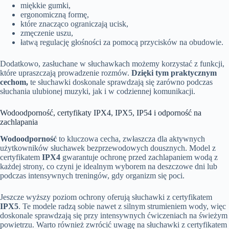
miękkie gumki,
ergonomiczną formę,
które znacząco ograniczają ucisk,
zmęczenie uszu,
łatwą regulację głośności za pomocą przycisków na obudowie.
Dodatkowo, zasłuchane w słuchawkach możemy korzystać z funkcji,
które upraszczają prowadzenie rozmów.
Dzięki tym praktycznym
cechom,
te słuchawki doskonale sprawdzają się zarówno podczas
słuchania ulubionej muzyki, jak i w codziennej komunikacji.
Wodoodporność, certyfikaty IPX4, IPX5, IP54 i odporność na
zachlapania
Wodoodporność
to kluczowa cecha, zwłaszcza dla aktywnych
użytkowników słuchawek bezprzewodowych dousznych. Model z
certyfikatem
IPX4
gwarantuje ochronę przed zachlapaniem wodą z
każdej strony, co czyni je idealnym wyborem na deszczowe dni lub
podczas intensywnych treningów, gdy organizm się poci.
Jeszcze wyższy poziom ochrony oferują słuchawki z certyfikatem
IPX5
. Te modele radzą sobie nawet z silnym strumieniem wody, więc
doskonale sprawdzają się przy intensywnych ćwiczeniach na świeżym
powietrzu. Warto również zwrócić uwagę na słuchawki z certyfikatem