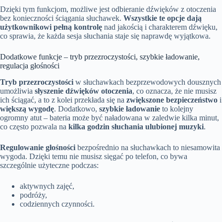
Dzięki tym funkcjom, możliwe jest odbieranie dźwięków z otoczenia
bez konieczności ściągania słuchawek.
Wszystkie te opcje dają
użytkownikowi pełną kontrolę
nad jakością i charakterem dźwięku,
co sprawia, że każda sesja słuchania staje się naprawdę wyjątkowa.
Dodatkowe funkcje – tryb przezroczystości, szybkie ładowanie,
regulacja głośności
Tryb przezroczystości
w słuchawkach bezprzewodowych dousznych
umożliwia
słyszenie dźwięków otoczenia
, co oznacza, że nie musisz
ich ściągać, a to z kolei przekłada się na
zwiększone bezpieczeństwo
i
większą wygodę
. Dodatkowo,
szybkie ładowanie
to kolejny
ogromny atut – bateria może być naładowana w zaledwie kilka minut,
co często pozwala na
kilka godzin słuchania ulubionej muzyki
.
Regulowanie głośności
bezpośrednio na słuchawkach to niesamowita
wygoda. Dzięki temu nie musisz sięgać po telefon, co bywa
szczególnie użyteczne podczas:
aktywnych zajęć,
podróży,
codziennych czynności.