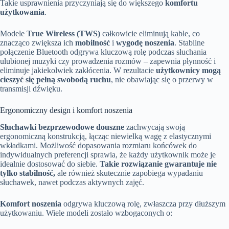
Takie usprawnienia przyczyniają się do większego
komfortu
użytkowania
.
Modele
True Wireless (TWS)
całkowicie eliminują kable, co
znacząco zwiększa ich
mobilność
i
wygodę noszenia
. Stabilne
połączenie Bluetooth odgrywa kluczową rolę podczas słuchania
ulubionej muzyki czy prowadzenia rozmów – zapewnia płynność i
eliminuje jakiekolwiek zakłócenia. W rezultacie
użytkownicy mogą
cieszyć się pełną swobodą ruchu
, nie obawiając się o przerwy w
transmisji dźwięku.
Ergonomiczny design i komfort noszenia
Słuchawki bezprzewodowe douszne
zachwycają swoją
ergonomiczną konstrukcją, łącząc niewielką wagę z elastycznymi
wkładkami. Możliwość dopasowania rozmiaru końcówek do
indywidualnych preferencji sprawia, że każdy użytkownik może je
idealnie dostosować do siebie.
Takie rozwiązanie gwarantuje nie
tylko stabilność,
ale również skutecznie zapobiega wypadaniu
słuchawek, nawet podczas aktywnych zajęć.
Komfort noszenia
odgrywa kluczową rolę, zwłaszcza przy dłuższym
użytkowaniu. Wiele modeli zostało wzbogaconych o: