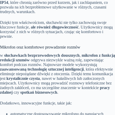
IP54
, które chronią zarówno przed kurzem, jak i zachlapaniem, co
pozwala na ich bezproblemowe użytkowanie w różnych, czasami
trudnych, warunkach.
Dzięki tym właściwościom, słuchawki nie tylko zachowują swoje
kluczowe funkcje,
ale również długowieczność
. Użytkownicy mogą
korzystać z nich w różnych sytuacjach, czując się komfortowo i
pewnie.
Mikrofon oraz komfortowe prowadzenie rozmów
w
słuchawkach bezprzewodowych dousznych
,
mikrofon z funkcją
redukcji szumów
odgrywa niezwykle ważną rolę, zapewniając
komfort podczas rozmów. Najnowsze modele wykorzystują
zaawansowaną technologię sztucznej inteligencji
, która efektywnie
eliminuje niepożądane dźwięki z otoczenia. Dzięki temu komunikacja
jest
krystalicznie czysta
, nawet w hałaśliwych lub zatłoczonych
miejscach. Użytkownicy mogą prowadzić rozmowy telefoniczne bez
żadnych zakłóceń, co ma szczególne znaczenie w kontekście
pracy
zdalnej
czy
spotkań biznesowych
.
Dodatkowo, innowacyjne funkcje, takie jak:
automatyczne dostosowywanie mikrofonu do panujących