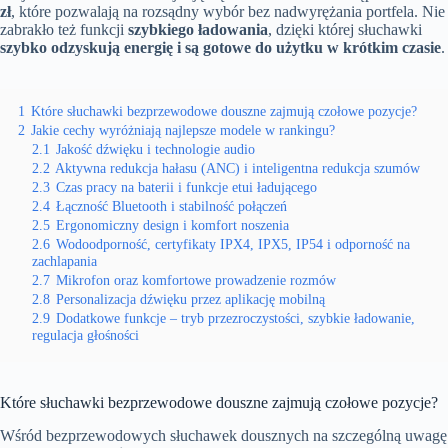
zł
, które pozwalają na rozsądny wybór bez nadwyrężania portfela. Nie
zabrakło też funkcji
szybkiego ładowania
, dzięki której słuchawki
szybko odzyskują energię i są gotowe do użytku w krótkim czasie
.
1
Które słuchawki bezprzewodowe douszne zajmują czołowe pozycje?
2
Jakie cechy wyróżniają najlepsze modele w rankingu?
2.1
Jakość dźwięku i technologie audio
2.2
Aktywna redukcja hałasu (ANC) i inteligentna redukcja szumów
2.3
Czas pracy na baterii i funkcje etui ładującego
2.4
Łączność Bluetooth i stabilność połączeń
2.5
Ergonomiczny design i komfort noszenia
2.6
Wodoodporność, certyfikaty IPX4, IPX5, IP54 i odporność na
zachlapania
2.7
Mikrofon oraz komfortowe prowadzenie rozmów
2.8
Personalizacja dźwięku przez aplikację mobilną
2.9
Dodatkowe funkcje – tryb przezroczystości, szybkie ładowanie,
regulacja głośności
Które słuchawki bezprzewodowe douszne zajmują czołowe pozycje?
Wśród bezprzewodowych słuchawek dousznych na szczególną uwagę