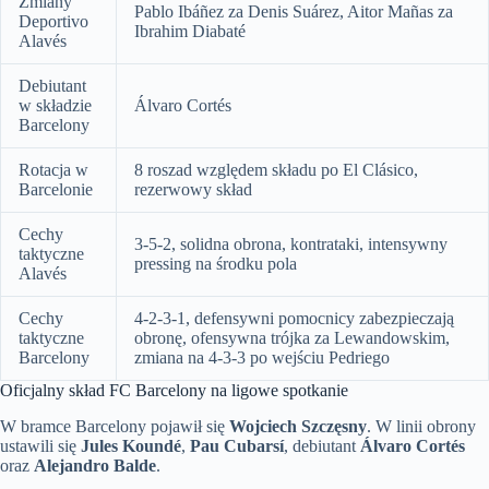
Zmiany
Pablo Ibáñez za Denis Suárez, Aitor Mañas za
Deportivo
Ibrahim Diabaté
Alavés
Debiutant
w składzie
Álvaro Cortés
Barcelony
Rotacja w
8 roszad względem składu po El Clásico,
Barcelonie
rezerwowy skład
Cechy
3-5-2, solidna obrona, kontrataki, intensywny
taktyczne
pressing na środku pola
Alavés
Cechy
4-2-3-1, defensywni pomocnicy zabezpieczają
taktyczne
obronę, ofensywna trójka za Lewandowskim,
Barcelony
zmiana na 4-3-3 po wejściu Pedriego
Oficjalny skład FC Barcelony na ligowe spotkanie
W bramce Barcelony pojawił się
Wojciech Szczęsny
. W linii obrony
ustawili się
Jules Koundé
,
Pau Cubarsí
, debiutant
Álvaro Cortés
oraz
Alejandro Balde
.