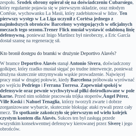
zespołu.
Środek obrony opierał się na doświadczeniu Cubarsíego
,
który regularnie pojawia się w pierwszym składzie, oraz młodym
Cortésie, wychowanku La Masii, który zadebiutował w lidze.
Ten
pierwszy występ w La Liga uczynił z Cortésa jednego z
najmłodszych obrońców Barcelony występujących w oficjalnych
meczach tego sezonu.
Trener Flick musiał wystawić osłabioną linię
defensywną
, ponieważ Inigo Martínez był nieobecny, a Eric García
dostał szansę na regenerację sił.
Kto bronił dostępu do bramki w drużynie Deportivo Alavés?
W bramce
Deportivo Alavés
stanął
Antonio Sivera
, doświadczony
golkiper, który rzadko musiał sięgać po trudne interwencje, ponieważ
drużyna skutecznie utrzymywała wąskie prowadzenie. Najwięcej
pracy miał w drugiej połowie, kiedy
Barcelona
próbowała wyrównać
po wejściu
Pedriego
i
Ferrana Torresa
.
Zapewniał spokój w
defensywie oraz pewnie wychwytywał piłki dośrodkowane w pole
karne.
Przed nim solidnie pracowała trójka stoperów,
Ángel Pérez
,
Ville Koski
i
Nahuel Tenaglia
, którzy tworzyli zwarte i dobrze
zorganizowane wybarcie, skutecznie blokując ataki rywali przez cały
mecz.
To spotkanie zakończyło się pierwszym od wielu kolejek
czystym kontem dla Alavés.
Sukces ten był zasługą przede
wszystkim konsekwentnej defensywy kierowanej przez
Siverę
i jego
obrońców.