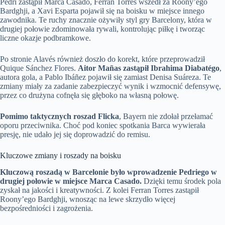
Pedri zastąpił Marca Casado, Ferran Torres wszedł za Roony’ego
Bardghji, a Xavi Esparta pojawił się na boisku w miejsce innego
zawodnika. Te ruchy znacznie ożywiły styl gry Barcelony, która w
drugiej połowie zdominowała rywali, kontrolując piłkę i tworząc
liczne okazje podbramkowe.
Po stronie Alavés również doszło do korekt, które przeprowadził
Quique Sánchez Flores.
Aitor Mañas zastąpił Ibrahima Diabatégo
,
autora gola, a Pablo Ibáñez pojawił się zamiast Denisa Suáreza. Te
zmiany miały za zadanie zabezpieczyć wynik i wzmocnić defensywę,
przez co drużyna cofnęła się głęboko na własną połowę.
Pomimo taktycznych roszad Flicka
, Bayern nie zdołał przełamać
oporu przeciwnika. Choć pod koniec spotkania Barca wywierała
presję, nie udało jej się doprowadzić do remisu.
Kluczowe zmiany i roszady na boisku
Kluczową roszadą w Barcelonie było wprowadzenie Pedriego w
drugiej połowie w miejsce Marca Casado.
Dzięki temu środek pola
zyskał na jakości i kreatywności. Z kolei Ferran Torres zastąpił
Roony’ego Bardghji, wnosząc na lewe skrzydło więcej
bezpośredniości i zagrożenia.