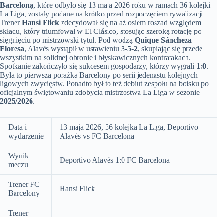
Barceloną
, które odbyło się 13 maja 2026 roku w ramach 36 kolejki
La Liga, zostały podane na krótko przed rozpoczęciem rywalizacji.
Trener
Hansi Flick
zdecydował się na aż osiem roszad względem
składu, który triumfował w El Clásico, stosując szeroką rotację po
sięgnięciu po mistrzowski tytuł. Pod wodzą
Quique Sáncheza
Floresa
, Alavés wystąpił w ustawieniu
3-5-2
, skupiając się przede
wszystkim na solidnej obronie i błyskawicznych kontratakach.
Spotkanie zakończyło się sukcesem gospodarzy, którzy wygrali
1:0
.
Była to pierwsza porażka Barcelony po serii jedenastu kolejnych
ligowych zwycięstw. Ponadto był to też debiut zespołu na boisku po
oficjalnym świętowaniu zdobycia mistrzostwa La Liga w sezonie
2025/2026
.
Data i
13 maja 2026, 36 kolejka La Liga, Deportivo
wydarzenie
Alavés vs FC Barcelona
Wynik
Deportivo Alavés 1:0 FC Barcelona
meczu
Trener FC
Hansi Flick
Barcelony
Trener