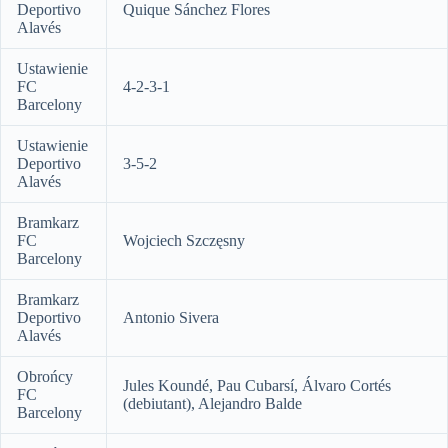
Deportivo
Quique Sánchez Flores
Alavés
Ustawienie
FC
4-2-3-1
Barcelony
Ustawienie
Deportivo
3-5-2
Alavés
Bramkarz
FC
Wojciech Szczęsny
Barcelony
Bramkarz
Deportivo
Antonio Sivera
Alavés
Obrońcy
Jules Koundé, Pau Cubarsí, Álvaro Cortés
FC
(debiutant), Alejandro Balde
Barcelony