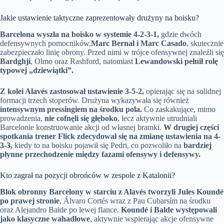
Jakie ustawienie taktyczne zaprezentowały drużyny na boisku?
Barcelona wyszła na boisko w systemie 4-2-3-1,
gdzie dwóch
defensywnych pomocników,
Marc Bernal i Marc Casado
, skutecznie
zabezpieczało linię obrony. Przed nimi w trójce ofensywnej znaleźli się
Bardghji
, Olmo oraz Rashford, natomiast
Lewandowski pełnił rolę
typowej „dziewiątki”.
Z kolei Alavés zastosował ustawienie 3-5-2,
opierając się na solidnej
formacji trzech stoperów. Drużyna wykazywała się również
intensywnym pressingiem na środku pola.
Co zaskakujące, mimo
prowadzenia,
nie cofnęli się głęboko
, lecz aktywnie utrudniali
Barcelonie konstruowanie akcji od własnej bramki.
W drugiej części
spotkania trener Flick zdecydował się na zmianę ustawienia na 4-
3-3,
kiedy to na boisku pojawił się Pedri, co pozwoliło na
bardziej
płynne przechodzenie między fazami ofensywy i defensywy.
Kto zagrał na pozycji obrońców w zespole z Katalonii?
Blok obronny Barcelony w starciu z Alavés tworzyli Jules Koundé
po prawej stronie
, Álvaro Cortés wraz z Pau Cubarsím na środku
oraz Alejandro Balde po lewej flance.
Koundé i Balde występowali
jako klasyczne wahadłowe
, aktywnie wspierając akcje ofensywne