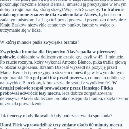
pokonując fizycznie Marca Bernala, umieścił ją precyzyjnie w lewym
dolnym rogu bramki, której strzegł Wojciech Szczęsny.
To trafienie
miało ogromne znaczenie dla zwolenników Alavés
, było ciosem
zadanym mistrzom La Liga tuż przed przerwą i przyniosło drużynie z
Kraju Basków niezwykle cenne trzy punkty, istotne w walce o
utrzymanie się w lidze.
W której minucie padła zwycięska bramka?
Zwycięska bramka dla Deportivo Alavés padła w pierwszej
połowie
, dokładnie w doliczonym czasie gry, czyli w 45+1 minucie.
Po rzucie rożnym, który wykonał Antonio Blanco, piłka trafiła głową
w obszar zagrożenia. Ibrahim Diabaté wyszedł na pozycję przed
Marca Bernala i precyzyjnym strzałem umieścił ją w lewym dolnym
rogu bramki.
Ten gol padł tuż przed przerwą
, co mocno odbiło się
na psychice Barcelony, która zeszła do szatni z wynikiem 0:1
W
drugiej połowie zespół prowadzony przez Hansiego Flicka
próbował odwrócić losy meczu
, lecz dobrze zorganizowana
defensywa Alavés skutecznie broniła dostępu do bramki, dzięki czemu
utrzymała prowadzenie.
Jak trenerzy modyfikowali składy podczas trwania spotkania?
Hansi Flick wprowadził aż trzy zmiany około 60 minuty meczu
.