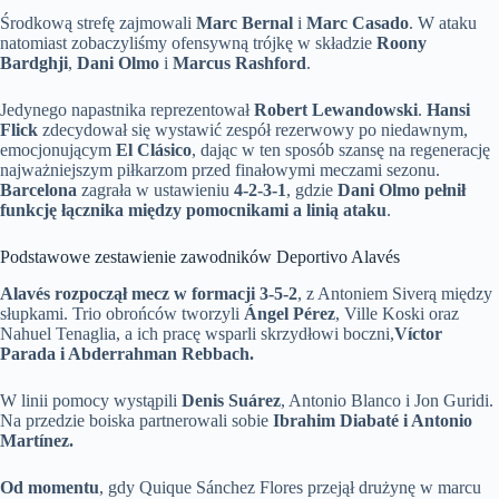
Środkową strefę zajmowali
Marc Bernal
i
Marc Casado
. W ataku
natomiast zobaczyliśmy ofensywną trójkę w składzie
Roony
Bardghji
,
Dani Olmo
i
Marcus Rashford
.
Jedynego napastnika reprezentował
Robert Lewandowski
.
Hansi
Flick
zdecydował się wystawić zespół rezerwowy po niedawnym,
emocjonującym
El Clásico
, dając w ten sposób szansę na regenerację
najważniejszym piłkarzom przed finałowymi meczami sezonu.
Barcelona
zagrała w ustawieniu
4-2-3-1
, gdzie
Dani Olmo pełnił
funkcję łącznika między pomocnikami a linią ataku
.
Podstawowe zestawienie zawodników Deportivo Alavés
Alavés rozpoczął mecz w formacji 3-5-2
, z Antoniem Siverą między
słupkami. Trio obrońców tworzyli
Ángel Pérez
, Ville Koski oraz
Nahuel Tenaglia, a ich pracę wsparli skrzydłowi boczni,
Víctor
Parada i Abderrahman Rebbach.
W linii pomocy wystąpili
Denis Suárez
, Antonio Blanco i Jon Guridi.
Na przedzie boiska partnerowali sobie
Ibrahim Diabaté i Antonio
Martínez.
Od momentu
, gdy Quique Sánchez Flores przejął drużynę w marcu