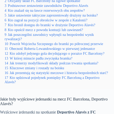
2
Oficjalny skład FC Barcelony na ligowe spotkanie
3
Podstawowe zestawienie zawodników Deportivo Alavés
4
Kto znalazł się na ławce rezerwowych obu zespołów?
5
Jakie ustawienie taktyczne zaprezentowały drużyny na boisku?
6
Kto zagrał na pozycji obrońców w zespole z Katalonii?
7
Kto bronił dostępu do bramki w drużynie Deportivo Alavés?
8
Kto opuścił mecz z powodu kontuzji lub zawieszeń?
9
Jak poszczególni zawodnicy wpłynęli na bezpośredni wynik
rywalizacji?
10
Powrót Wojciecha Szczęsnego do bramki po półrocznej przerwie
11
Obecność Roberta Lewandowskiego w pierwszej jedenastce
12
Kto zdobył jedynego gola decydującego o porażce FC Barcelony?
13
W której minucie padła zwycięska bramka?
14
Jak trenerzy modyfikowali składy podczas trwania spotkania?
15
Kluczowe zmiany i roszady na boisku
16
Jak prezentują się statystyki meczowe i historia bezpośrednich starć?
17
Kto sędziował pojedynek pomiędzy FC Barceloną a Deportivo
Alavés?
Jakie były wyjściowe jedenastki na mecz FC Barcelona, Deportivo
Alavés?
Wyjściowe jedenastki na spotkanie
Deportivo Alavés z FC