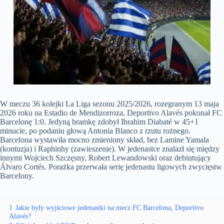
W meczu 36 kolejki La Liga sezonu 2025/2026, rozegranym 13 maja
2026 roku na Estadio de Mendizorroza, Deportivo Alavés pokonał FC
Barcelonę 1:0. Jedyną bramkę zdobył Ibrahim Diabaté w 45+1
minucie, po podaniu głową Antonia Blanco z rzutu rożnego.
Barcelona wystawiła mocno zmieniony skład, bez Lamine Yamala
(kontuzja) i Raphinhy (zawieszenie). W jedenastce znalazł się między
innymi Wojciech Szczęsny, Robert Lewandowski oraz debiutujący
Álvaro Cortés. Porażka przerwała serię jedenastu ligowych zwycięstw
Barcelony.
1
Jakie były wyjściowe jedenastki na mecz FC Barcelona, Deportivo
Alavés?