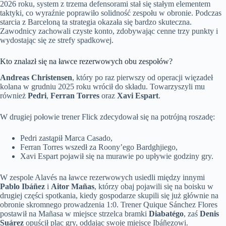
2026 roku, system z trzema defensorami stał się stałym elementem
taktyki, co wyraźnie poprawiło solidność zespołu w obronie. Podczas
starcia z Barceloną ta strategia okazała się bardzo skuteczna.
Zawodnicy zachowali czyste konto, zdobywając cenne trzy punkty i
wydostając się ze strefy spadkowej.
Kto znalazł się na ławce rezerwowych obu zespołów?
Andreas Christensen
, który po raz pierwszy od operacji więzadeł
kolana w grudniu 2025 roku wrócił do składu. Towarzyszyli mu
również
Pedri
,
Ferran Torres
oraz
Xavi Espart
.
W drugiej połowie trener Flick zdecydował się na potrójną roszadę:
Pedri zastąpił Marca Casado,
Ferran Torres wszedł za Roony’ego Bardghjiego,
Xavi Espart pojawił się na murawie po upływie godziny gry.
W zespole Alavés na ławce rezerwowych usiedli między innymi
Pablo Ibáñez
i
Aitor Mañas
, którzy obaj pojawili się na boisku w
drugiej części spotkania, kiedy gospodarze skupili się już głównie na
obronie skromnego prowadzenia 1:0. Trener Quique Sánchez Flores
postawił na Mañasa w miejsce strzelca bramki
Diabatégo
, zaś
Denis
Suárez
opuścił plac gry, oddając swoje miejsce Ibáñezowi.