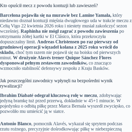
Kto opuścił mecz z powodu kontuzji lub zawieszeń?
Barcelona pojawiła się na murawie bez Lamine Yamala,
który
niedawno doznał kontuzji mięśnia dwugłowego uda w trakcie meczu z
Celtą Vigo 22 kwietnia 2026 roku i niestety musiał zakończyć sezon
wcześniej.
Raphinha nie mógł zagrać z powodu zawieszenia
po
otrzymaniu żółtej kartki w El Clásico, która przekroczyła
dopuszczalny limit.
Andreas Christensen po raz pierwszy od
grudniowej operacji więzadeł kolana z 2025 roku wrócił do
składu,
choć tym razem nie pojawił się na boisku od pierwszych
minut.
W drużynie Alavés trener Quique Sánchez Flores
dysponował pełnym zestawem zawodników,
co znacząco
wzmocniło stabilność defensywy zespołu z Kraju Basków.
Jak poszczególni zawodnicy wpłynęli na bezpośredni wynik
rywalizacji?
Ibrahim Diabaté odegrał kluczową rolę w meczu
, zdobywając
jedyną bramkę tuż przed przerwą, dokładnie w 45+1 minucie. W
pojedynku o odbitą piłkę przez Marca Bernala wyszedł zwycięsko, co
pozwoliło mu umieścić ją w siatce.
Antonio Blanco
, pomocnik Alavés, wykazał się sprytem podczas
rzutu rożnego, precyzyjnie dośrodkowując piłkę w niebezpieczną