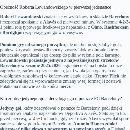
Obecność Roberta Lewandowskiego w pierwszej jedenastce
Robert Lewandowski
znalazł się w wyjściowym składzie
Barcelony
i rozpoczął spotkanie z
Alavés
od pierwszej minuty. W systemie
4-2-3-
1
pełnił rolę typowego środkowego napastnika, z
Olmo
,
Rashfordem
i
Bardghjim
wspierającymi go w ofensywie.
Pomimo gry od samego początku
, nie udało mu się zdobyć gola,
ponieważ rywale postawili mocny, zwarty blok w obronie, który
skutecznie ograniczał jego dostęp do piłki w rejonie pola karnego.
Lewandowski pozostaje jednym z najważniejszych strzelców
Barcelony w sezonie 2025/2026
Jego obecność na boisku to duże
zagrożenie, zarówno przy centrach, jak i w akcjach opartych na
współpracy zespołowej w końcowym etapie ataku.
Trener Flick
nie
zdecydował się na wprowadzenie zmiany w tej formacji i zostawił
Polaka na murawie aż do końca meczu.
Kto zdobył jedynego gola decydującego o porażce FC Barcelony?
Jedyny gol
, który zdecydował o porażce fc Barcelony, padł dzięki
Ibrahimowi Diabaté, napastnikowi Deportivo Alavés. Stało się to tuż
przed przerwą, w 45+1 minucie, gdy rzut rożny Alavés wywołał spore
zamieszanie w polu karnym Barcelony.
Antonio Blanco zdołał
skierować piłkę głową z powrotem w zagrożoną strefę
, a Diabaté,