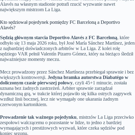
Alavés na własnym stadionie potrafi rzucić wyzwanie nawet
największym mistrzom La Liga.
Kto sędziował pojedynek pomiędzy FC Barceloną a Deportivo
Alavés?
Sędzią głównym starcia Deportivo Alavés z FC Barceloną
, które
odbyło się 13 maja 2026 roku, był José María Sánchez Martínez, jeden
z najbardziej doświadczonych arbitrów w La Liga. Z kolei rolę
sędziego VAR pełnił Valentín Pizarro Gómez, który na bieżąco śledził
najważniejsze momenty meczu.
Mecz prowadzony przez Sánchez Martíneza przebiegał sprawnie i bez
większych kontrowersji.
Jedyna bramka autorstwa Diabatégo w
doliczonym czasie pierwszej połowy
, czyli 45+1 minucie, została
uznana bez żadnych zastrzeżeń. Arbiter sprawnie zarządzał
dynamiczną grą, w trakcie której pojawiło się kilka ostrych zagrywek
wzdłuż linii bocznej, lecz nie wymagały one ukarania żadnym
czerwonym kartonikiem.
Prowadzenie tak ważnego pojedynku
, mistrzów La Liga przeciwko
zespołowi walczącemu o pozostanie w lidze, to jedno z bardziej
wymagających i prestiżowych wyzwań, które czeka sędziów pod
koniec sezonu.