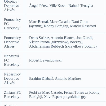
Obrońcy
Deportivo
Ángel Pérez, Ville Koski, Nahuel Tenaglia
Alavés
Pomocnicy
Marc Bernal, Marc Casado, Dani Olmo
FC
(łącznik), Roony Bardghji, Marcus Rashford
Barcelony
Pomocnicy
Denis Suárez, Antonio Blanco, Jon Guridi,
Deportivo
Víctor Parada (skrzydłowy boczny),
Alavés
Abderrahman Rebbach (skrzydłowy boczny)
Napastnik
FC
Robert Lewandowski
Barcelony
Napastnicy
Deportivo
Ibrahim Diabaté, Antonio Martínez
Alavés
Zmiany FC
Pedri za Marc Casado, Ferran Torres za Roony
Barcelony
Bardghji, Xavi Espart po godzinie gry