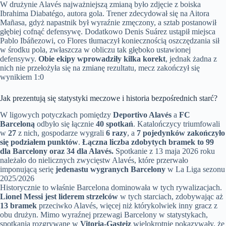
W drużynie Alavés najważniejszą zmianą było zdjęcie z boiska
Ibrahima Diabatégo, autora gola. Trener zdecydował się na Aitora
Mañasa, gdyż napastnik był wyraźnie zmęczony, a sztab postanowił
głębiej cofnąć defensywę. Dodatkowo Denis Suárez ustąpił miejsca
Pablo Ibáñezowi, co Flores tłumaczył koniecznością oszczędzania sił
w środku pola, zwłaszcza w obliczu tak głęboko ustawionej
defensywy.
Obie ekipy wprowadziły kilka korekt
, jednak żadna z
nich nie przełożyła się na zmianę rezultatu, mecz zakończył się
wynikiem 1:0
Jak prezentują się statystyki meczowe i historia bezpośrednich starć?
W ligowych potyczkach pomiędzy
Deportivo Alavés
a
FC
Barceloną
odbyło się łącznie
40 spotkań
. Katalończycy triumfowali
w
27
z nich, gospodarze wygrali
6 razy
, a
7 pojedynków zakończyło
się podziałem punktów
.
Łączna liczba zdobytych bramek to 99
dla Barcelony oraz 34 dla Alavés.
Spotkanie z 13 maja 2026 roku
należało do nielicznych zwycięstw Alavés, które przerwało
imponującą serię
jedenastu wygranych Barcelony
w La Liga sezonu
2025/2026
Historycznie to właśnie Barcelona dominowała w tych rywalizacjach.
Lionel Messi jest liderem strzelców
w tych starciach, zdobywając aż
13 bramek
przeciwko Alavés, więcej niż którykolwiek inny gracz z
obu drużyn. Mimo wyraźnej przewagi Barcelony w statystykach,
spotkania rozgrywane w
Vitoria-Gasteiz
wielokrotnie pokazywały, że