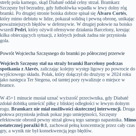
strefę pola karnego, skąd Diabaté oddał celny strzał. Bramkarz
Szczęsny był bezradny, gdy futbolówka wpadła w lewy dolny róg
bramki. Po drugiej stronie boiska dobrze spisał się
Álvaro Cortés
,
który mimo debiutu w lidze, pokazał solidną i pewną obronę, unikając
poważniejszych błędów w defensywie. W drugiej połowie na boisko
wszedł
Pedri
, który ożywił ofensywne działania Barcelony, kreując
kilka obiecujących sytuacji, z których jednak żadna nie przyniosła
gola.
Powrót Wojciecha Szczęsnego do bramki po półrocznej przerwie
Wojciech Szczęsny stał na straży bramki Barcelony podczas
spotkania z Alavés
, zaliczając kolejny występ ligowy po powrocie do
wyjściowego składu. Polak, który dołączył do drużyny w 2024 roku
jako następca Ter Stegena, od tamtej pory rywalizuje o miejsce w
bramce.
W 45+1 minucie musiał uznać wyższość przeciwnika, gdy Diabaté
zdołał dobitką umieścić piłkę z bliskiej odległości w lewym dolnym
rogu.
Bramkarz nie miał możliwości skutecznej interwencji.
Druga
połowa przyniosła jednak pokaz jego umiejętności, Szczęsny
efektownie obronił pewny strzał głową tego samego napastnika.
Mimo
ostatecznej porażki 0:1
, zachował pełną koncentrację przez cały czas
gry, a wynik nie był konsekwencją jego błędów.