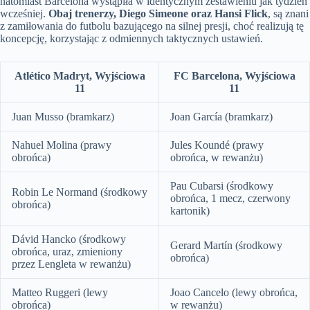
natomiast Barcelona wystąpiła w identycznym zestawieniu jak tydzień
wcześniej.
Obaj trenerzy, Diego Simeone oraz Hansi Flick
, są znani
z zamiłowania do futbolu bazującego na silnej presji, choć realizują tę
koncepcję, korzystając z odmiennych taktycznych ustawień.
Atlético Madryt, Wyjściowa
FC Barcelona, Wyjściowa
11
11
Juan Musso (bramkarz)
Joan García (bramkarz)
Nahuel Molina (prawy
Jules Koundé (prawy
obrońca)
obrońca, w rewanżu)
Pau Cubarsi (środkowy
Robin Le Normand (środkowy
obrońca, 1 mecz, czerwony
obrońca)
kartonik)
Dávid Hancko (środkowy
Gerard Martín (środkowy
obrońca, uraz, zmieniony
obrońca)
przez Lengleta w rewanżu)
Matteo Ruggeri (lewy
Joao Cancelo (lewy obrońca,
obrońca)
w rewanżu)