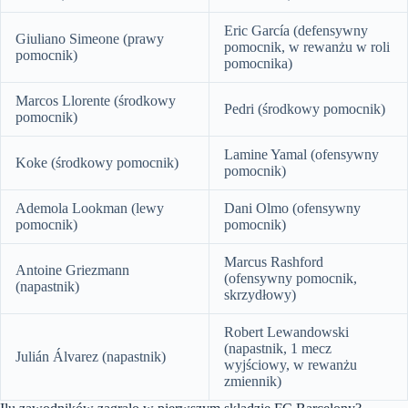
Eric García (defensywny
Giuliano Simeone (prawy
pomocnik, w rewanżu w roli
pomocnik)
pomocnika)
Marcos Llorente (środkowy
Pedri (środkowy pomocnik)
pomocnik)
Lamine Yamal (ofensywny
Koke (środkowy pomocnik)
pomocnik)
Ademola Lookman (lewy
Dani Olmo (ofensywny
pomocnik)
pomocnik)
Marcus Rashford
Antoine Griezmann
(ofensywny pomocnik,
(napastnik)
skrzydłowy)
Robert Lewandowski
(napastnik, 1 mecz
Julián Álvarez (napastnik)
wyjściowy, w rewanżu
zmiennik)