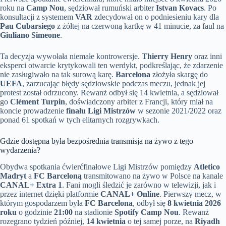
roku na
Camp Nou
, sędziował rumuński arbiter
Istvan Kovacs
. Po
konsultacji z systemem
VAR
zdecydował on o podniesieniu kary dla
Pau Cubarsiego
z żółtej na czerwoną kartkę w 41 minucie, za faul na
Giuliano Simeone
.
Ta decyzja wywołała niemałe kontrowersje.
Thierry Henry
oraz inni
eksperci otwarcie krytykowali ten werdykt, podkreślając, że zdarzenie
nie zasługiwało na tak surową karę.
Barcelona
złożyła skargę do
UEFA
, zarzucając błędy sędziowskie podczas meczu, jednak jej
protest został odrzucony. Rewanż odbył się 14 kwietnia, a sędziował
go
Clément Turpin
, doświadczony arbiter z Francji, który miał na
koncie prowadzenie
finału Ligi Mistrzów
w sezonie 2021/2022 oraz
ponad 61 spotkań w tych elitarnych rozgrywkach.
Gdzie dostępna była bezpośrednia transmisja na żywo z tego
wydarzenia?
Obydwa spotkania ćwierćfinałowe Ligi Mistrzów pomiędzy
Atletico
Madryt
a
FC Barceloną
transmitowano na żywo w Polsce na kanale
CANAL+ Extra 1
. Fani mogli śledzić je zarówno w telewizji, jak i
przez internet dzięki platformie
CANAL+ Online
. Pierwszy mecz, w
którym gospodarzem była
FC Barcelona
, odbył się
8 kwietnia 2026
roku
o godzinie
21:00
na stadionie
Spotify Camp Nou
. Rewanż
rozegrano tydzień później,
14 kwietnia
o tej samej porze, na
Riyadh