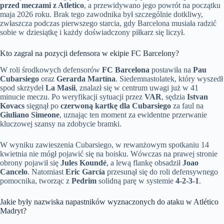
przed meczami z Atletico
, a przewidywano jego powrót na początku
maja 2026 roku. Brak tego zawodnika był szczególnie dotkliwy,
zwłaszcza podczas pierwszego starcia, gdy Barcelona musiała radzić
sobie w dziesiątkę i każdy doświadczony piłkarz się liczył.
Kto zagrał na pozycji defensora w ekipie FC Barcelony?
W roli środkowych defensorów
FC Barcelona
postawiła na
Pau
Cubarsiego
oraz
Gerarda Martína
. Siedemnastolatek, który wyszedł
spod skrzydeł
La Masii
, znalazł się w centrum uwagi już w 41
minucie meczu. Po weryfikacji sytuacji przez
VAR
, sędzia
Istvan
Kovacs
sięgnął po
czerwoną kartkę dla Cubarsiego
za faul na
Giuliano Simeone
, uznając ten moment za ewidentne przerwanie
kluczowej szansy na zdobycie bramki.
W wyniku zawieszenia Cubarsiego, w rewanżowym spotkaniu 14
kwietnia nie mógł pojawić się na boisku. Wówczas na prawej stronie
obrony pojawił się
Jules Koundé
, a lewą flankę obsadził
Joao
Cancelo
. Natomiast
Eric García
przesunął się do roli defensywnego
pomocnika, tworząc z
Pedrim
solidną parę w systemie
4-2-3-1
.
Jakie były nazwiska napastników wyznaczonych do ataku w Atlético
Madryt?