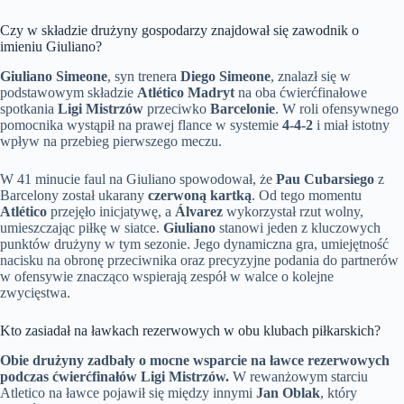
Czy w składzie drużyny gospodarzy znajdował się zawodnik o
imieniu Giuliano?
Giuliano Simeone
, syn trenera
Diego Simeone
, znalazł się w
podstawowym składzie
Atlético Madryt
na oba ćwierćfinałowe
spotkania
Ligi Mistrzów
przeciwko
Barcelonie
. W roli ofensywnego
pomocnika wystąpił na prawej flance w systemie
4-4-2
i miał istotny
wpływ na przebieg pierwszego meczu.
W 41 minucie faul na Giuliano spowodował, że
Pau Cubarsiego
z
Barcelony został ukarany
czerwoną kartką
. Od tego momentu
Atlético
przejęło inicjatywę, a
Álvarez
wykorzystał rzut wolny,
umieszczając piłkę w siatce.
Giuliano
stanowi jeden z kluczowych
punktów drużyny w tym sezonie. Jego dynamiczna gra, umiejętność
nacisku na obronę przeciwnika oraz precyzyjne podania do partnerów
w ofensywie znacząco wspierają zespół w walce o kolejne
zwycięstwa.
Kto zasiadał na ławkach rezerwowych w obu klubach piłkarskich?
Obie drużyny zadbały o mocne wsparcie na ławce rezerwowych
podczas ćwierćfinałów Ligi Mistrzów.
W rewanżowym starciu
Atletico na ławce pojawił się między innymi
Jan Oblak
, który