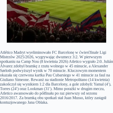
Atlético Madryt wyeliminowało FC Barcelonę w ćwierćfinale Ligi
Mistrzów 2025/2026, wygrywając dwumecz 3:2. W pierwszym
spotkaniu na Camp Nou (8 kwietnia 2026) Atletico wygrało 2:0. Julián
Álvarez zdobył bramkę z rzutu wolnego w 45 minucie, a Alexander
Sørloth podwyższył wynik w 70 minucie. Kluczowym momentem
okazała się czerwona kartka Pau Cubarsiego w 41 minucie za faul na
Giuliano Simeone. Rewanż na stadionie Metropolitano (14 kwietnia)
zakończył się wynikiem 1:2 dla Barcelony, a gole zdobyli: Yamal (4′),
Torres (24′) oraz Lookman (31′). Mimo porażki w drugim meczu,
Atletico awansowało do półfinału po raz pierwszy od sezonu
2016/2017. Za bramką obu spotkań stał Juan Musso, który zastąpił
kontuzjowanego Jana Oblaka.