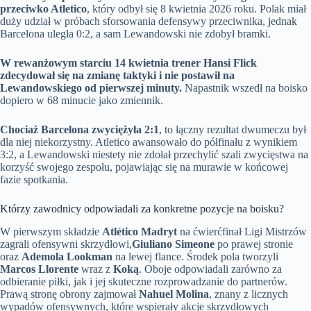
przeciwko Atletico
, który odbył się 8 kwietnia 2026 roku. Polak miał
duży udział w próbach sforsowania defensywy przeciwnika, jednak
Barcelona uległa 0:2, a sam Lewandowski nie zdobył bramki.
W rewanżowym starciu 14 kwietnia trener Hansi Flick
zdecydował się na zmianę taktyki i nie postawił na
Lewandowskiego od pierwszej minuty.
Napastnik wszedł na boisko
dopiero w 68 minucie jako zmiennik.
Chociaż Barcelona zwyciężyła 2:1
, to łączny rezultat dwumeczu był
dla niej niekorzystny. Atletico awansowało do półfinału z wynikiem
3:2, a Lewandowski niestety nie zdołał przechylić szali zwycięstwa na
korzyść swojego zespołu, pojawiając się na murawie w końcowej
fazie spotkania.
Którzy zawodnicy odpowiadali za konkretne pozycje na boisku?
W pierwszym składzie
Atlético Madryt
na ćwierćfinał Ligi Mistrzów
zagrali ofensywni skrzydłowi,
Giuliano Simeone
po prawej stronie
oraz
Ademola Lookman
na lewej flance. Środek pola tworzyli
Marcos Llorente
wraz z
Koką
. Oboje odpowiadali zarówno za
odbieranie piłki, jak i jej skuteczne rozprowadzanie do partnerów.
Prawą stronę obrony zajmował
Nahuel Molina
, znany z licznych
wypadów ofensywnych, które wspierały akcje skrzydłowych