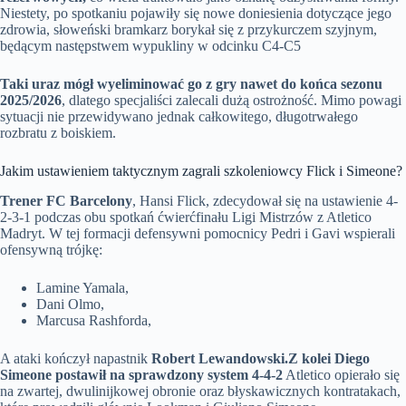
Niestety, po spotkaniu pojawiły się nowe doniesienia dotyczące jego
zdrowia, słoweński bramkarz borykał się z przykurczem szyjnym,
będącym następstwem wypukliny w odcinku C4-C5
Taki uraz mógł wyeliminować go z gry nawet do końca sezonu
2025/2026
, dlatego specjaliści zalecali dużą ostrożność. Mimo powagi
sytuacji nie przewidywano jednak całkowitego, długotrwałego
rozbratu z boiskiem.
Jakim ustawieniem taktycznym zagrali szkoleniowcy Flick i Simeone?
Trener FC Barcelony
, Hansi Flick, zdecydował się na ustawienie 4-
2-3-1 podczas obu spotkań ćwierćfinału Ligi Mistrzów z Atletico
Madryt. W tej formacji defensywni pomocnicy Pedri i Gavi wspierali
ofensywną trójkę:
Lamine Yamala,
Dani Olmo,
Marcusa Rashforda,
A ataki kończył napastnik
Robert Lewandowski.
Z kolei Diego
Simeone postawił na sprawdzony system 4-4-2
Atletico opierało się
na zwartej, dwulinijkowej obronie oraz błyskawicznych kontratakach,