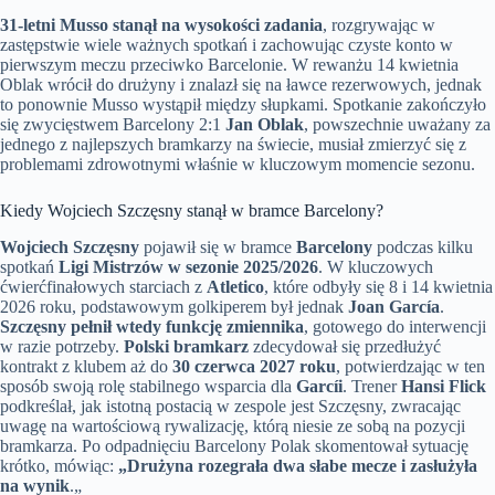
31-letni Musso stanął na wysokości zadania
, rozgrywając w
zastępstwie wiele ważnych spotkań i zachowując czyste konto w
pierwszym meczu przeciwko Barcelonie. W rewanżu 14 kwietnia
Oblak wrócił do drużyny i znalazł się na ławce rezerwowych, jednak
to ponownie Musso wystąpił między słupkami. Spotkanie zakończyło
się zwycięstwem Barcelony 2:1
Jan Oblak
, powszechnie uważany za
jednego z najlepszych bramkarzy na świecie, musiał zmierzyć się z
problemami zdrowotnymi właśnie w kluczowym momencie sezonu.
Kiedy Wojciech Szczęsny stanął w bramce Barcelony?
Wojciech Szczęsny
pojawił się w bramce
Barcelony
podczas kilku
spotkań
Ligi Mistrzów w sezonie 2025/2026
. W kluczowych
ćwierćfinałowych starciach z
Atletico
, które odbyły się 8 i 14 kwietnia
2026 roku, podstawowym golkiperem był jednak
Joan García
.
Szczęsny pełnił wtedy funkcję zmiennika
, gotowego do interwencji
w razie potrzeby.
Polski bramkarz
zdecydował się przedłużyć
kontrakt z klubem aż do
30 czerwca 2027 roku
, potwierdzając w ten
sposób swoją rolę stabilnego wsparcia dla
Garcíi
. Trener
Hansi Flick
podkreślał, jak istotną postacią w zespole jest Szczęsny, zwracając
uwagę na wartościową rywalizację, którą niesie ze sobą na pozycji
bramkarza. Po odpadnięciu Barcelony Polak skomentował sytuację
krótko, mówiąc:
„Drużyna rozegrała dwa słabe mecze i zasłużyła
na wynik
.„