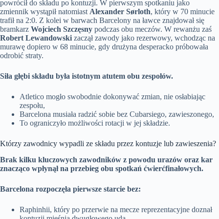
powrócił do składu po kontuzji. W pierwszym spotkaniu jako
zmiennik wystąpił natomiast
Alexander Sørloth
, który w 70 minucie
trafił na 2:0. Z kolei w barwach Barcelony na ławce znajdował się
bramkarz
Wojciech Szczęsny
podczas obu meczów. W rewanżu zaś
Robert Lewandowski
zaczął zawody jako rezerwowy, wchodząc na
murawę dopiero w 68 minucie, gdy drużyna desperacko próbowała
odrobić straty.
Siła głębi składu była istotnym atutem obu zespołów.
Atletico mogło swobodnie dokonywać zmian, nie osłabiając
zespołu,
Barcelona musiała radzić sobie bez Cubarsiego, zawieszonego,
To ograniczyło możliwości rotacji w jej składzie.
Którzy zawodnicy wypadli ze składu przez kontuzje lub zawieszenia?
Brak kilku kluczowych zawodników z powodu urazów oraz kar
znacząco wpłynął na przebieg obu spotkań ćwierćfinałowych.
Barcelona rozpoczęła pierwsze starcie bez:
Raphinhii, który po przerwie na mecze reprezentacyjne doznał
kontuzji mięśnia dwugłowego uda,