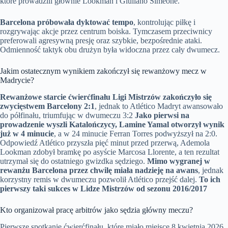
które prowadzili głównie Lookman i Giuliano Simeone.
Barcelona próbowała dyktować tempo
, kontrolując piłkę i
rozgrywając akcje przez centrum boiska. Tymczasem przeciwnicy
preferowali agresywną presję oraz szybkie, bezpośrednie ataki.
Odmienność taktyk obu drużyn była widoczna przez cały dwumecz.
Jakim ostatecznym wynikiem zakończył się rewanżowy mecz w
Madrycie?
Rewanżowe starcie ćwierćfinału Ligi Mistrzów zakończyło się
zwycięstwem Barcelony 2:1
, jednak to Atlético Madryt awansowało
do półfinału, triumfując w dwumeczu 3:2
Jako pierwsi na
prowadzenie wyszli Katalończycy, Lamine Yamal otworzył wynik
już w 4 minucie
, a w 24 minucie Ferran Torres podwyższył na 2:0.
Odpowiedź Atlético przyszła pięć minut przed przerwą, Ademola
Lookman zdobył bramkę po asyście Marcosa Llorente, a ten rezultat
utrzymał się do ostatniego gwizdka sędziego.
Mimo wygranej w
rewanżu Barcelona przez chwilę miała nadzieję na awans
, jednak
korzystny remis w dwumeczu pozwolił Atlético przejść dalej.
To ich
pierwszy taki sukces w Lidze Mistrzów od sezonu 2016/2017
Kto organizował pracę arbitrów jako sędzia główny meczu?
Pierwsze spotkanie ćwierćfinału, które miało miejsce 8 kwietnia 2026