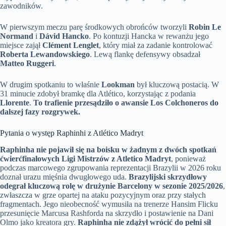
zawodników.
W pierwszym meczu parę środkowych obrońców tworzyli
Robin Le
Normand
i
Dávid Hancko
. Po kontuzji Hancka w rewanżu jego
miejsce zajął
Clément Lenglet
, który miał za zadanie kontrolować
Roberta Lewandowskiego
. Lewą flankę defensywy obsadzał
Matteo Ruggeri
.
W drugim spotkaniu to właśnie
Lookman
był kluczową postacią. W
31 minucie zdobył bramkę dla Atlético, korzystając z podania
Llorente
.
To trafienie przesądziło o awansie Los Colchoneros do
dalszej fazy rozgrywek.
Pytania o występ Raphinhi z Atlético Madryt
Raphinha nie pojawił się na boisku w żadnym z dwóch spotkań
ćwierćfinałowych Ligi Mistrzów z Atletico Madryt
, ponieważ
podczas marcowego zgrupowania reprezentacji Brazylii w 2026 roku
doznał urazu mięśnia dwugłowego uda.
Brazylijski skrzydłowy
odegrał kluczową rolę w drużynie Barcelony w sezonie 2025/2026
,
zwłaszcza w grze opartej na ataku pozycyjnym oraz przy stałych
fragmentach. Jego nieobecność wymusiła na trenerze Hansim Flicku
przesunięcie Marcusa Rashforda na skrzydło i postawienie na Dani
Olmo jako kreatora gry.
Raphinha nie zdążył wrócić do pełni sił