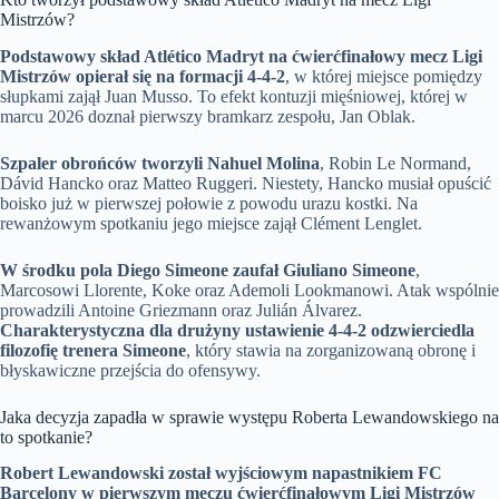
Mistrzów?
Podstawowy skład Atlético Madryt na ćwierćfinałowy mecz Ligi
Mistrzów opierał się na formacji 4-4-2
, w której miejsce pomiędzy
słupkami zajął Juan Musso. To efekt kontuzji mięśniowej, której w
marcu 2026 doznał pierwszy bramkarz zespołu, Jan Oblak.
Szpaler obrońców tworzyli Nahuel Molina
, Robin Le Normand,
Dávid Hancko oraz Matteo Ruggeri. Niestety, Hancko musiał opuścić
boisko już w pierwszej połowie z powodu urazu kostki. Na
rewanżowym spotkaniu jego miejsce zajął Clément Lenglet.
W środku pola Diego Simeone zaufał Giuliano Simeone
,
Marcosowi Llorente, Koke oraz Ademoli Lookmanowi. Atak wspólnie
prowadzili Antoine Griezmann oraz Julián Álvarez.
Charakterystyczna dla drużyny ustawienie 4-4-2 odzwierciedla
filozofię trenera Simeone
, który stawia na zorganizowaną obronę i
błyskawiczne przejścia do ofensywy.
Jaka decyzja zapadła w sprawie występu Roberta Lewandowskiego na
to spotkanie?
Robert Lewandowski został wyjściowym napastnikiem FC
Barcelony w pierwszym meczu ćwierćfinałowym Ligi Mistrzów