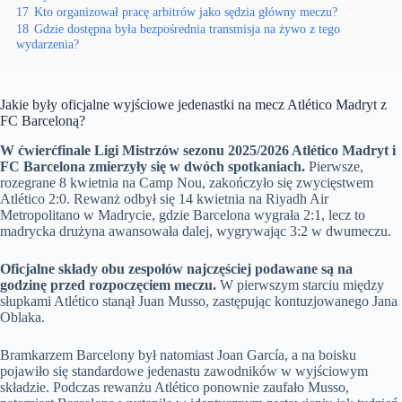
17
Kto organizował pracę arbitrów jako sędzia główny meczu?
18
Gdzie dostępna była bezpośrednia transmisja na żywo z tego
wydarzenia?
Jakie były oficjalne wyjściowe jedenastki na mecz Atlético Madryt z
FC Barceloną?
W ćwierćfinale Ligi Mistrzów sezonu 2025/2026 Atlético Madryt i
FC Barcelona zmierzyły się w dwóch spotkaniach.
Pierwsze,
rozegrane 8 kwietnia na Camp Nou, zakończyło się zwycięstwem
Atlético 2:0. Rewanż odbył się 14 kwietnia na Riyadh Air
Metropolitano w Madrycie, gdzie Barcelona wygrała 2:1, lecz to
madrycka drużyna awansowała dalej, wygrywając 3:2 w dwumeczu.
Oficjalne składy obu zespołów najczęściej podawane są na
godzinę przed rozpoczęciem meczu.
W pierwszym starciu między
słupkami Atlético stanął Juan Musso, zastępując kontuzjowanego Jana
Oblaka.
Bramkarzem Barcelony był natomiast Joan García, a na boisku
pojawiło się standardowe jedenastu zawodników w wyjściowym
składzie. Podczas rewanżu Atlético ponownie zaufało Musso,