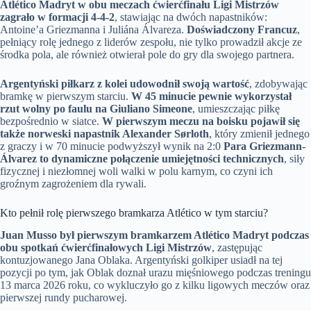
Atlético Madryt w obu meczach ćwierćfinału Ligi Mistrzów
zagrało w formacji 4-4-2
, stawiając na dwóch napastników:
Antoine’a Griezmanna i Juliána Álvareza.
Doświadczony Francuz
,
pełniący rolę jednego z liderów zespołu, nie tylko prowadził akcje ze
środka pola, ale również otwierał pole do gry dla swojego partnera.
Argentyński piłkarz z kolei udowodnił swoją wartość
, zdobywając
bramkę w pierwszym starciu.
W 45 minucie pewnie wykorzystał
rzut wolny po faulu na Giuliano Simeone
, umieszczając piłkę
bezpośrednio w siatce.
W pierwszym meczu na boisku pojawił się
także norweski napastnik Alexander Sørloth
, który zmienił jednego
z graczy i w 70 minucie podwyższył wynik na 2:0
Para Griezmann-
Álvarez to dynamiczne połączenie umiejętności technicznych
, siły
fizycznej i niezłomnej woli walki w polu karnym, co czyni ich
groźnym zagrożeniem dla rywali.
Kto pełnił rolę pierwszego bramkarza Atlético w tym starciu?
Juan Musso był pierwszym bramkarzem Atlético Madryt podczas
obu spotkań ćwierćfinałowych Ligi Mistrzów
, zastępując
kontuzjowanego Jana Oblaka. Argentyński golkiper usiadł na tej
pozycji po tym, jak Oblak doznał urazu mięśniowego podczas treningu
13 marca 2026 roku, co wykluczyło go z kilku ligowych meczów oraz
pierwszej rundy pucharowej.