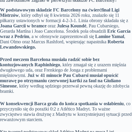
Ilu zawodników zagrało w pierwszym składzie FC Barcelony?
W podstawowym składzie FC Barcelony na ćwierćfinał Ligi
Mistrzów
, który odbył się 8 kwietnia 2026 roku, znalazło się 11
piłkarzy ustawionych w formacji 4-2-3-1. Linia obrony składała się z
Joana Garcíi w bramce
oraz
Julesa Koundé
, Pau Cubarsiego,
Gerarda Martína i Joao Cancelona. Środek pola obsadzili
Eric García
wraz z Pedrim
, a w ofensywie zaprezentowali się
Lamine Yamal
,
Dani Olmo oraz Marcus Rashford, wspierając napastnika
Roberta
Lewandowskiego.
Przed meczem Barcelona musiała radzić sobie bez
kontuzjowanych Raphinhiego
, który zmagał się z urazem mięśnia
dwugłowego uda, oraz Frenkiego de Jonga z problemami
mięśniowymi.
Już w 41 minucie Pau Cubarsi musiał opuścić
murawę po otrzymaniu czerwonej kartki za faul na Giuliano
Simeone
, który według sędziego przerwał pewną okazję do zdobycia
bramki.
W konsekwencji Barca grała do końca spotkania w osłabieniu
, co
przyczyniło się do porażki 0:2 z Atlético Madryt. To ważne
zwycięstwo stawia drużynę z Madrytu w korzystniejszej sytuacji przed
rewanżowym starciem.
Kto tworzył podstawowy skład Atlético Madryt na mecz Ligi