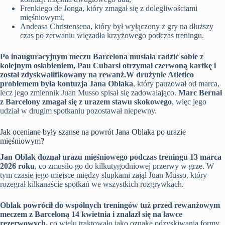
Frenkiego de Jonga, który zmagał się z dolegliwościami
mięśniowymi,
Andeasa Christensena, który był wyłączony z gry na dłuższy
czas po zerwaniu więzadła krzyżowego podczas treningu.
Po inauguracyjnym meczu Barcelona musiała radzić sobie z
kolejnym osłabieniem, Pau Cubarsi otrzymał czerwoną kartkę i
został zdyskwalifikowany na rewanż.
W drużynie Atletico
problemem była kontuzja Jana Oblaka
, który pauzował od marca,
lecz jego zmiennik Juan Musso spisał się zadowalająco.
Marc Bernal
z Barcelony zmagał się z urazem stawu skokowego
, więc jego
udział w drugim spotkaniu pozostawał niepewny.
Jak oceniane były szanse na powrót Jana Oblaka po urazie
mięśniowym?
Jan Oblak doznał urazu mięśniowego podczas treningu 13 marca
2026 roku
, co zmusiło go do kilkutygodniowej przerwy w grze. W
tym czasie jego miejsce między słupkami zajął Juan Musso, który
rozegrał kilkanaście spotkań we wszystkich rozgrywkach.
Oblak powrócił do wspólnych treningów tuż przed rewanżowym
meczem z Barceloną 14 kwietnia i znalazł się na ławce
rezerwowych,
co wielu traktowało jako oznakę odzyskiwania formy.