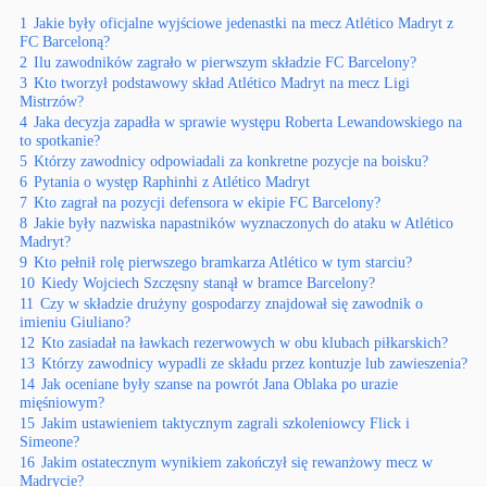
1
Jakie były oficjalne wyjściowe jedenastki na mecz Atlético Madryt z
FC Barceloną?
2
Ilu zawodników zagrało w pierwszym składzie FC Barcelony?
3
Kto tworzył podstawowy skład Atlético Madryt na mecz Ligi
Mistrzów?
4
Jaka decyzja zapadła w sprawie występu Roberta Lewandowskiego na
to spotkanie?
5
Którzy zawodnicy odpowiadali za konkretne pozycje na boisku?
6
Pytania o występ Raphinhi z Atlético Madryt
7
Kto zagrał na pozycji defensora w ekipie FC Barcelony?
8
Jakie były nazwiska napastników wyznaczonych do ataku w Atlético
Madryt?
9
Kto pełnił rolę pierwszego bramkarza Atlético w tym starciu?
10
Kiedy Wojciech Szczęsny stanął w bramce Barcelony?
11
Czy w składzie drużyny gospodarzy znajdował się zawodnik o
imieniu Giuliano?
12
Kto zasiadał na ławkach rezerwowych w obu klubach piłkarskich?
13
Którzy zawodnicy wypadli ze składu przez kontuzje lub zawieszenia?
14
Jak oceniane były szanse na powrót Jana Oblaka po urazie
mięśniowym?
15
Jakim ustawieniem taktycznym zagrali szkoleniowcy Flick i
Simeone?
16
Jakim ostatecznym wynikiem zakończył się rewanżowy mecz w
Madrycie?