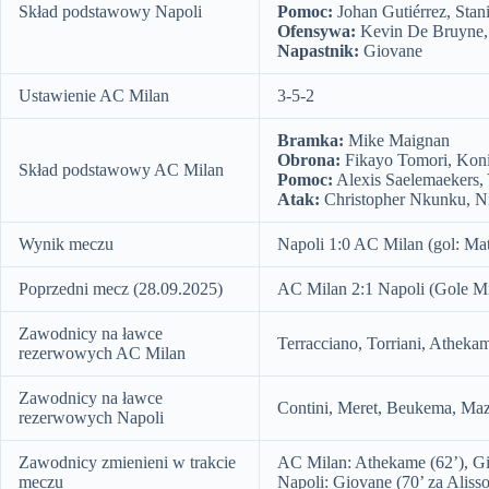
Skład podstawowy Napoli
Pomoc:
Johan Gutiérrez, Sta
Ofensywa:
Kevin De Bruyne,
Napastnik:
Giovane
Ustawienie AC Milan
3-5-2
Bramka:
Mike Maignan
Obrona:
Fikayo Tomori, Koni 
Skład podstawowy AC Milan
Pomoc:
Alexis Saelemaekers, 
Atak:
Christopher Nkunku, Ni
Wynik meczu
Napoli 1:0 AC Milan (gol: Mat
Poprzedni mecz (28.09.2025)
AC Milan 2:1 Napoli (Gole Mil
Zawodnicy na ławce
Terracciano, Torriani, Atheka
rezerwowych AC Milan
Zawodnicy na ławce
Contini, Meret, Beukema, Mazz
rezerwowych Napoli
Zawodnicy zmienieni w trakcie
AC Milan: Athekame (62’), Gim
meczu
Napoli: Giovane (70’ za Alisso