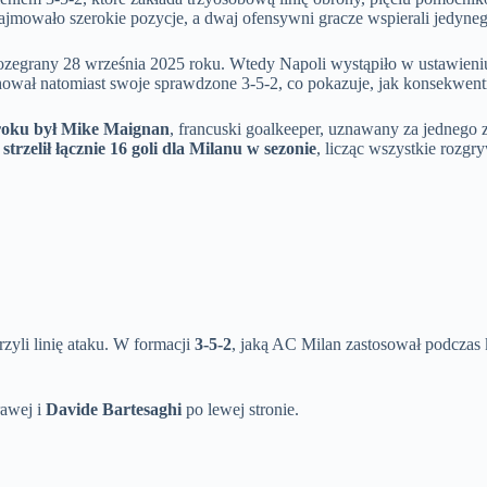
jmowało szerokie pozycje, a dwaj ofensywni gracze wspierali jedyneg
rozegrany 28 września 2025 roku. Wtedy Napoli wystąpiło w ustawien
ał natomiast swoje sprawdzone 3-5-2, co pokazuje, jak konsekwentna 
 roku był Mike Maignan
, francuski goalkeeper, uznawany za jednego
trzelił łącznie 16 goli dla Milanu w sezonie
, licząc wszystkie rozgr
zyli linię ataku. W formacji
3-5-2
, jaką AC Milan zastosował podczas 
awej i
Davide Bartesaghi
po lewej stronie.