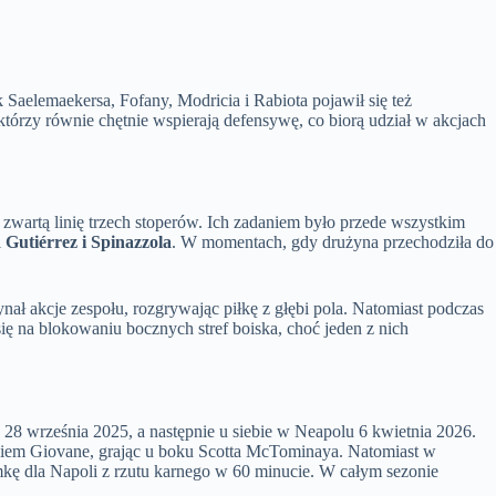
Saelemaekersa, Fofany, Modricia i Rabiota pojawił się też
tórzy równie chętnie wspierają defensywę, co biorą udział w akcjach
 zwartą linię trzech stoperów. Ich zadaniem było przede wszystkim
i
Gutiérrez i Spinazzola
. W momentach, gdy drużyna przechodziła do
zynał akcje zespołu, rozgrywając piłkę z głębi pola. Natomiast podczas
 na blokowaniu bocznych stref boiska, choć jeden z nich
28 września 2025, a następnie u siebie w Neapolu 6 kwietnia 2026.
iem Giovane, grając u boku Scotta McTominaya. Natomiast w
mkę dla Napoli z rzutu karnego w 60 minucie. W całym sezonie