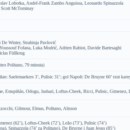
nislav Lobotka, André-Frank Zambo Anguissa, Leonardo Spinazzola
 Scott McTominay
De Winter, Strahinja Pavlović
Youssouf Fofana, Luka Modrić, Adrien Rabiot, Davide Bartesaghi
clas Füllkrug
teo Politano, 79 minuta)
an: Saelemaekers 3’, Pulisic 31’; gol Napoli: De Bruyne 60’ rzut karn
me, Estupiñán, Odogu, Jashari, Loftus-Cheek, Ricci, Pulisic, Gimenez,
occhi, Gilmour, Elmas, Politano, Alisson
enez (62’), Loftus-Cheek (72’), Leão (73’), Pulisic (74’)
na), Spinazzola (74’ za Politano), De Bruyne i Juan Jesus (85’)