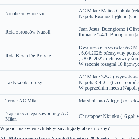
AC Milan: Matteo Gabbia (rek
Nieobecni w meczu
Napoli: Rasmus Højlund (chor
Juan Jesus, Buongiorno i Olive
Rola obrońców Napoli
formację 5-4-1. Buongiorno jak
Dwa mecze przeciwko AC Mil
, 6.04.2026: ofensywny pomo
Rola Kevin De Bruyne
, 28.09.2025: defensywny śr
W sezonie rozegrał 18 ligowych
AC Milan: 3-5-2 (trzyosobow
Taktyka obu drużyn
Napoli: 3-4-2-1 (trzech obro
W poprzednim meczu Napoli g
Trener AC Milan
Massimiliano Allegri (konsek
Najskuteczniejsi zawodnicy AC
Christopher Nkunku (16 goli w
Milan
W jakich ustawieniach taktycznych grały obie drużyny?
AC Milan zmierzył się z Napoli 6 kwietnia 2026 roku
, grając usta