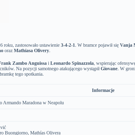
26 roku, zastosowało ustawienie
3-4-2-1
. W bramce pojawił się
Vanja 
no
oraz
Mathíasa Olivery
.
Frank Zambo Anguissa
i
Leonardo Spinazzola
, wspierając ofensyw
ocników. Na pozycji samotnego atakującego wystąpił
Giovane
. W gron
bramkę tego spotkania.
Informacje
ego Armando Maradona w Neapolu
vić
ro Buongiorno, Mathías Olivera