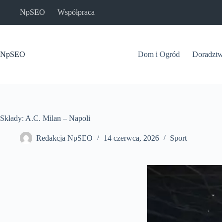
Przejdź
NpSEO
Współpraca
do
treści
NpSEO
Dom i Ogród
Doradzt
Składy: A.C. Milan – Napoli
Redakcja NpSEO
14 czerwca, 2026
Sport