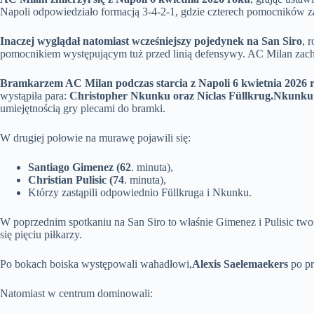
Napoli odpowiedziało formacją 3-4-2-1, gdzie czterech pomocników za
Inaczej wyglądał natomiast wcześniejszy pojedynek na San Siro
, 
pomocnikiem występującym tuż przed linią defensywy. AC Milan zachow
Bramkarzem AC Milan podczas starcia z Napoli 6 kwietnia 2026
wystąpiła para:
Christopher Nkunku oraz Niclas Füllkrug.
Nkunku s
umiejętnością gry plecami do bramki.
W drugiej połowie na murawę pojawili się:
Santiago Gimenez (62
. minuta),
Christian Pulisic (74
. minuta),
Którzy zastąpili odpowiednio Füllkruga i Nkunku.
W poprzednim spotkaniu na San Siro to właśnie Gimenez i Pulisic twor
się pięciu piłkarzy.
Po bokach boiska występowali wahadłowi,
Alexis Saelemaekers
po pr
Natomiast w centrum dominowali: