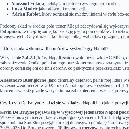
Youssouf Fofana
, pełniący rolę defensywnego pomocnika,
Luka Modrić
jako główny kreator akcji,
Adrien Rabiot
, który poruszał się między liniami w stylu box-t
Podobny skład w środku pola trener Allegri zdecydował się wykorzyst
Estupiñán
, tworząc tę samą konstelację pięciu pomocników. To ustaw
ofensywnych. Gdy drużyna kontroluje piłkę, wahadłowi przejmują funk
Jakie zadania wykonywali obrońcy w systemie gry Napoli?
W systemie
3-4-2-1
, który Napoli zastosowało przeciwko AC Milan, 
zabezpieczenie środka pola karnego oraz skuteczne powstrzymywani
obrony, cofali się oni do linii obrony, co praktycznie przekształcało u
Alessandro Buongiorno
, jako centralny defensor, pełnił rolę lidera
wrześniowego meczu w 2025 roku Napoli operowało systemem
4-1-4
koncentrował się przede wszystkim na zabezpieczeniu własnej połowy
Czy Kevin De Bruyne znalazł się w składzie Napoli i na jakiej pozycji 
Kevin De Bruyne pojawił się w wyjściowej jedenastce Napoli podc
W kwietniowym meczu, kiedy zespół grał systemem
3-4-2-1
, Belg wy
spotkaniu na San Siro przyjął bardziej defensywną funkcję środkowe
2025/2026 De Bruyne rozegrał
18 ligowych meczów
, w których
strze