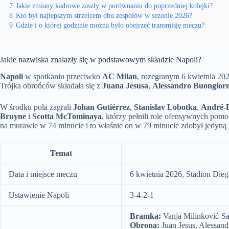
7
Jakie zmiany kadrowe zaszły w porównaniu do poprzedniej kolejki?
8
Kto był najlepszym strzelcem obu zespołów w sezonie 2026?
9
Gdzie i o której godzinie można było obejrzeć transmisję meczu?
Jakie nazwiska znalazły się w podstawowym składzie Napoli?
Napoli
w spotkaniu przeciwko
AC Milan
, rozegranym 6 kwietnia 20
Trójka obrońców składała się z
Juana Jesusa
,
Alessandro Buongior
W środku pola zagrali
Johan Gutiérrez
,
Stanislav Lobotka
,
André-
Bruyne
i
Scotta McTominaya
, którzy pełnili role ofensywnych pom
na murawie w 74 minucie i to właśnie on w 79 minucie zdobył jedyną 
Temat
Data i miejsce meczu
6 kwietnia 2026, Stadion Di
Ustawienie Napoli
3-4-2-1
Bramka:
Vanja Milinković-Sa
Obrona:
Juan Jesus, Alessand