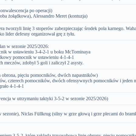
onwalescencja po operacji)
oba żołądkowa), Alessandro Meret (kontuzja)
ra tworzyli linię 3 stoperów zabezpieczając środek pola karnego. Waha
o lider defesny organizował grę z tyłu.
an w sezonie 2025/2026:
cnik w ustawieniu 3-4-2-1 u boku McTominaya
odkowy pomocnik w ustawieniu 4-1-4-1
 meczów, zdobył 5 goli i zaliczył 2 asysty.
a obrona, pięciu pomocników, dwóch napastników)
ńców, czterech pomocników, dwóch ofensywnych pomocników i jeden n
rało 4-1-4-1
wencja w utrzymaniu taktyki 3-5-2 w sezonie 2025/2026)
 sezonie), Niclas Füllkrug (silny w grze głową i grze plecami do bram
wieniem 3-5-2, które zakłada trzyosobową linię obrony, pięciu pomocni