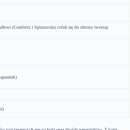
dłowi (Gutiérrez i Spinazzola) cofali się do obrony tworząc
apastnik)
ki)
ków rozciągających grę na boki oraz dwóch napastników. Z kolei