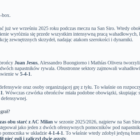
o-box.
ać już we wrześniu 2025 roku podczas meczu na San Siro. Wtedy obok 
ienie wyróżnia się przede wszystkim intensywną pracą wahadłowych, k
cję zewnętrznych skrzydeł, nadając atakom szerokości i dynamiki.
obrońcy
Juan Jesus
, Alessandro Buongiorno i Mathías Olivera tworzyli
e dwóch napastników rywala. Obustronne sektory zajmowali wahadłow
stawienie w
5-4-1
.
 w defensywie oraz osoby organizującej grę z tyłu. To właśnie on rozpoc
-1
. Wówczas czwórka obrońców miała podobne obowiązki, skupiając się
 defensywnej.
grał?
zas obu starć z AC Milan
w sezonie 2025/2026, najpierw na San Siro 
stępował jako jeden z dwóch ofensywnych pomocników pod napastnik
go pomocnika w układzie
4-1-4-1
. To właśnie wtedy zdobył jedyną bra
lił pięć goli i zaliczył dwie asysty
.