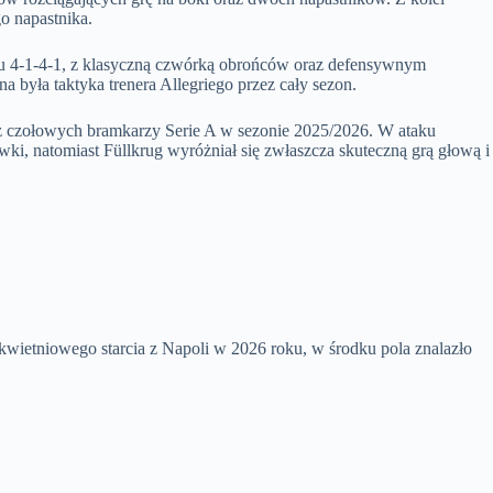
o napastnika.
iu 4-1-4-1, z klasyczną czwórką obrońców oraz defensywnym
była taktyka trenera Allegriego przez cały sezon.
 z czołowych bramkarzy Serie A w sezonie 2025/2026. W ataku
ywki, natomiast Füllkrug wyróżniał się zwłaszcza skuteczną grą głową i
kwietniowego starcia z Napoli w 2026 roku, w środku pola znalazło