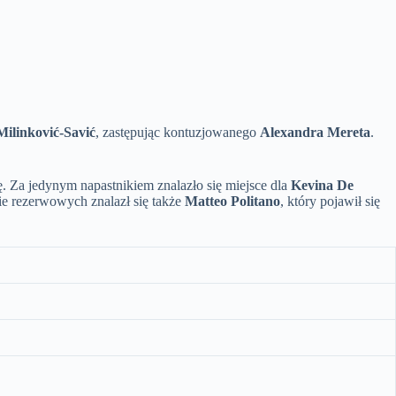
Milinković-Savić
, zastępując kontuzjowanego
Alexandra Mereta
.
ę. Za jedynym napastnikiem znalazło się miejsce dla
Kevina De
ie rezerwowych znalazł się także
Matteo Politano
, który pojawił się