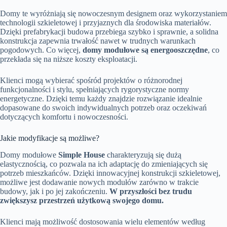
Domy te wyróżniają się nowoczesnym designem oraz wykorzystaniem
technologii szkieletowej i przyjaznych dla środowiska materiałów.
Dzięki prefabrykacji budowa przebiega szybko i sprawnie, a solidna
konstrukcja zapewnia trwałość nawet w trudnych warunkach
pogodowych. Co więcej,
domy modułowe są energooszczędne
, co
przekłada się na niższe koszty eksploatacji.
Klienci mogą wybierać spośród projektów o różnorodnej
funkcjonalności i stylu, spełniających rygorystyczne normy
energetyczne. Dzięki temu każdy znajdzie rozwiązanie idealnie
dopasowane do swoich indywidualnych potrzeb oraz oczekiwań
dotyczących komfortu i nowoczesności.
Jakie modyfikacje są możliwe?
Domy modułowe
Simple House
charakteryzują się dużą
elastycznością, co pozwala na ich adaptację do zmieniających się
potrzeb mieszkańców. Dzięki innowacyjnej konstrukcji szkieletowej,
możliwe jest dodawanie nowych modułów zarówno w trakcie
budowy, jak i po jej zakończeniu.
W przyszłości bez trudu
zwiększysz przestrzeń użytkową swojego domu.
Klienci mają możliwość dostosowania wielu elementów według