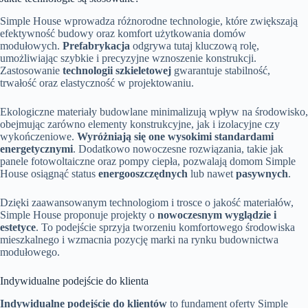
Simple House wprowadza różnorodne technologie, które zwiększają
efektywność budowy oraz komfort użytkowania domów
modułowych.
Prefabrykacja
odgrywa tutaj kluczową rolę,
umożliwiając szybkie i precyzyjne wznoszenie konstrukcji.
Zastosowanie
technologii szkieletowej
gwarantuje stabilność,
trwałość oraz elastyczność w projektowaniu.
Ekologiczne materiały budowlane minimalizują wpływ na środowisko,
obejmując zarówno elementy konstrukcyjne, jak i izolacyjne czy
wykończeniowe.
Wyróżniają się one wysokimi standardami
energetycznymi
. Dodatkowo nowoczesne rozwiązania, takie jak
panele fotowoltaiczne oraz pompy ciepła, pozwalają domom Simple
House osiągnąć status
energooszczędnych
lub nawet
pasywnych
.
Dzięki zaawansowanym technologiom i trosce o jakość materiałów,
Simple House proponuje projekty o
nowoczesnym wyglądzie i
estetyce
. To podejście sprzyja tworzeniu komfortowego środowiska
mieszkalnego i wzmacnia pozycję marki na rynku budownictwa
modułowego.
Indywidualne podejście do klienta
Indywidualne podejście do klientów
to fundament oferty Simple