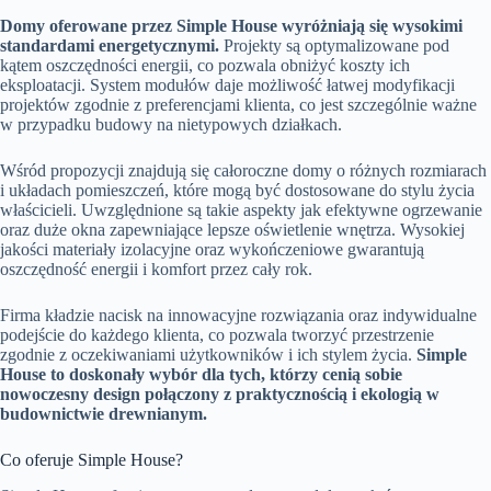
Domy oferowane przez Simple House wyróżniają się wysokimi
standardami energetycznymi.
Projekty są optymalizowane pod
kątem oszczędności energii, co pozwala obniżyć koszty ich
eksploatacji. System modułów daje możliwość łatwej modyfikacji
projektów zgodnie z preferencjami klienta, co jest szczególnie ważne
w przypadku budowy na nietypowych działkach.
Wśród propozycji znajdują się całoroczne domy o różnych rozmiarach
i układach pomieszczeń, które mogą być dostosowane do stylu życia
właścicieli. Uwzględnione są takie aspekty jak efektywne ogrzewanie
oraz duże okna zapewniające lepsze oświetlenie wnętrza. Wysokiej
jakości materiały izolacyjne oraz wykończeniowe gwarantują
oszczędność energii i komfort przez cały rok.
Firma kładzie nacisk na innowacyjne rozwiązania oraz indywidualne
podejście do każdego klienta, co pozwala tworzyć przestrzenie
zgodnie z oczekiwaniami użytkowników i ich stylem życia.
Simple
House to doskonały wybór dla tych, którzy cenią sobie
nowoczesny design połączony z praktycznością i ekologią w
budownictwie drewnianym.
Co oferuje Simple House?