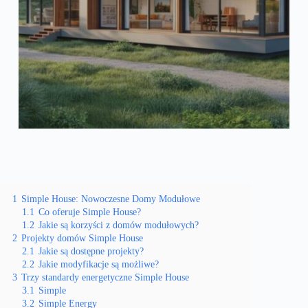
1
Simple House: Nowoczesne Domy Modułowe
1.1
Co oferuje Simple House?
1.2
Jakie są korzyści z domów modułowych?
2
Projekty domów Simple House
2.1
Jakie są dostępne projekty?
2.2
Jakie modyfikacje są możliwe?
3
Trzy standardy energetyczne Simple House
3.1
Simple
3.2
Simple Energy