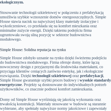
ekologicznym.
Stosowanie technologii szkieletowej w połączeniu z prefabrykacją
umożliwia szybkie wznoszenie domów energooszczędnych. Simple
House stawia nacisk na najwyższej klasy materiały izolacyjne i
wykończeniowe, co przekłada się na komfort mieszkania oraz
minimalne zużycie energii. Dzięki takiemu podejściu firma
ugruntowała swoją silną pozycję w sektorze budownictwa
modułowego.
Simple House: Solidna reputacja na rynku
Simple House zdobyło uznanie na rynku dzięki świeżemu podejściu
do budownictwa modułowego. Firma oferuje domy, które łączą
nowoczesny design z przyjaznymi dla środowiska materiałami, co
przyciąga klientów ceniących zarówno estetykę, jak i ekologiczne
rozwiązania. Dzięki
technologii szkieletowej
oraz
prefabrykacji
,
Simple House gwarantuje szybki proces budowy i
wysokie standardy
energetyczne
. Projekty są dostosowane do indywidualnych potrzeb
użytkowników, co znacznie podnosi komfort zamieszkania.
Domy od Simple House wyróżniają się jakością wykonania oraz
trwałością konstrukcji. Materiały stosowane w budowie są starannie
wybierane, aby spełniały najwyższe normy jakościowe i zapewniały