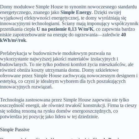
Domy modułowe Simple House to synonim nowoczesnego standardu
energetycznego, znanego jako
Simple Energy
. Dzięki swojej
wyjątkowej efektywności energetycznej, te domy wyróżniają się
innowacyjnymi technologiami. Ściany mają imponujący współczynnik
przenikania ciepła
U na poziomie 0,13 W/m²K
, co zapewnia bardzo
niskie zapotrzebowanie na energię do ogrzewania—zaledwie
40
kWh/m²/rok
.
Prefabrykacja w budownictwie modułowym pozwala na
wykorzystanie najwyższej jakości materiałów izolacyjnych i
budowlanych. To nie tylko podnosi komfort życia mieszkańców, ale
również obniża koszty utrzymania domu. Domy szkieletowe
oferowane przez Simple House zachwycają nowoczesnym designem i
estetyką, co czyni je idealnym wyborem dla tych poszukujących
innowacyjnych rozwiązań.
Technologia zastosowana przez Simple House zapewnia nie tylko
oszczędność energii, ale również trwałość konstrukcji. Firma ta cieszy
się solidną renomą na rynku domów energooszczędnych, co
potwierdza jej pozycję jako lidera w tej dziedzinie.
Simple Passive