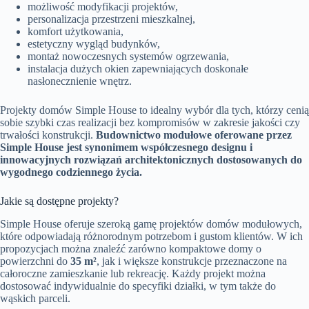
możliwość modyfikacji projektów,
personalizacja przestrzeni mieszkalnej,
komfort użytkowania,
estetyczny wygląd budynków,
montaż nowoczesnych systemów ogrzewania,
instalacja dużych okien zapewniających doskonałe
nasłonecznienie wnętrz.
Projekty domów Simple House to idealny wybór dla tych, którzy cenią
sobie szybki czas realizacji bez kompromisów w zakresie jakości czy
trwałości konstrukcji.
Budownictwo modułowe oferowane przez
Simple House jest synonimem współczesnego designu i
innowacyjnych rozwiązań architektonicznych dostosowanych do
wygodnego codziennego życia.
Jakie są dostępne projekty?
Simple House oferuje szeroką gamę projektów domów modułowych,
które odpowiadają różnorodnym potrzebom i gustom klientów. W ich
propozycjach można znaleźć zarówno kompaktowe domy o
powierzchni do
35 m²
, jak i większe konstrukcje przeznaczone na
całoroczne zamieszkanie lub rekreację. Każdy projekt można
dostosować indywidualnie do specyfiki działki, w tym także do
wąskich parceli.