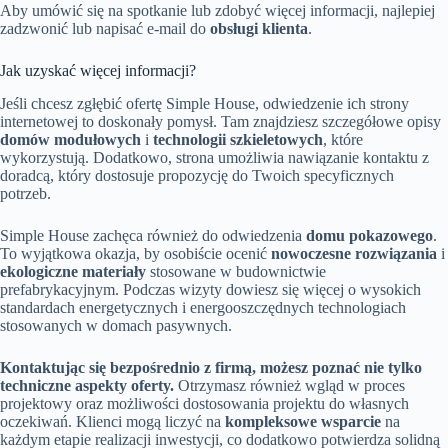
Aby umówić się na spotkanie lub zdobyć więcej informacji, najlepiej
zadzwonić lub napisać e-mail do
obsługi klienta
.
Jak uzyskać więcej informacji?
Jeśli chcesz zgłębić ofertę Simple House, odwiedzenie ich strony
internetowej to doskonały pomysł. Tam znajdziesz szczegółowe opisy
domów modułowych
i
technologii szkieletowych
, które
wykorzystują. Dodatkowo, strona umożliwia nawiązanie kontaktu z
doradcą, który dostosuje propozycję do Twoich specyficznych
potrzeb.
Simple House zachęca również do odwiedzenia
domu pokazowego
.
To wyjątkowa okazja, by osobiście ocenić
nowoczesne rozwiązania
i
ekologiczne materiały
stosowane w budownictwie
prefabrykacyjnym. Podczas wizyty dowiesz się więcej o wysokich
standardach energetycznych i energooszczędnych technologiach
stosowanych w domach pasywnych.
Kontaktując się bezpośrednio z firmą, możesz poznać nie tylko
techniczne aspekty oferty.
Otrzymasz również wgląd w proces
projektowy oraz możliwości dostosowania projektu do własnych
oczekiwań. Klienci mogą liczyć na
kompleksowe wsparcie
na
każdym etapie realizacji inwestycji, co dodatkowo potwierdza solidną