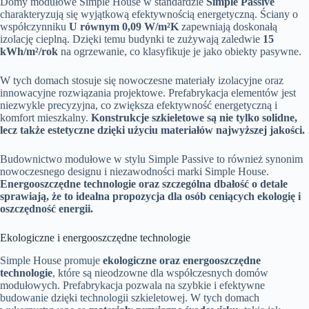
Domy modułowe Simple House w standardzie
Simple Passive
charakteryzują się wyjątkową efektywnością energetyczną. Ściany o
współczynniku
U równym 0,09 W/m²K
zapewniają doskonałą
izolację cieplną. Dzięki temu budynki te zużywają zaledwie
15
kWh/m²/rok
na ogrzewanie, co klasyfikuje je jako obiekty pasywne.
W tych domach stosuje się nowoczesne materiały izolacyjne oraz
innowacyjne rozwiązania projektowe. Prefabrykacja elementów jest
niezwykle precyzyjna, co zwiększa efektywność energetyczną i
komfort mieszkalny.
Konstrukcje szkieletowe są nie tylko solidne,
lecz także estetyczne dzięki użyciu materiałów najwyższej jakości.
Budownictwo modułowe w stylu Simple Passive to również synonim
nowoczesnego designu i niezawodności marki Simple House.
Energooszczędne technologie oraz szczególna dbałość o detale
sprawiają, że to idealna propozycja dla osób ceniących ekologię i
oszczędność energii.
Ekologiczne i energooszczędne technologie
Simple House promuje
ekologiczne oraz energooszczędne
technologie
, które są nieodzowne dla współczesnych domów
modułowych. Prefabrykacja pozwala na szybkie i efektywne
budowanie dzięki technologii szkieletowej. W tych domach