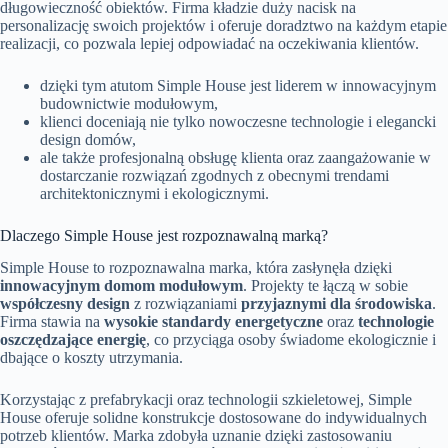
długowieczność obiektów. Firma kładzie duży nacisk na
personalizację swoich projektów i oferuje doradztwo na każdym etapie
realizacji, co pozwala lepiej odpowiadać na oczekiwania klientów.
dzięki tym atutom Simple House jest liderem w innowacyjnym
budownictwie modułowym,
klienci doceniają nie tylko nowoczesne technologie i elegancki
design domów,
ale także profesjonalną obsługę klienta oraz zaangażowanie w
dostarczanie rozwiązań zgodnych z obecnymi trendami
architektonicznymi i ekologicznymi.
Dlaczego Simple House jest rozpoznawalną marką?
Simple House to rozpoznawalna marka, która zasłynęła dzięki
innowacyjnym domom modułowym
. Projekty te łączą w sobie
współczesny design
z rozwiązaniami
przyjaznymi dla środowiska
.
Firma stawia na
wysokie standardy energetyczne
oraz
technologie
oszczędzające energię
, co przyciąga osoby świadome ekologicznie i
dbające o koszty utrzymania.
Korzystając z prefabrykacji oraz technologii szkieletowej, Simple
House oferuje solidne konstrukcje dostosowane do indywidualnych
potrzeb klientów. Marka zdobyła uznanie dzięki zastosowaniu