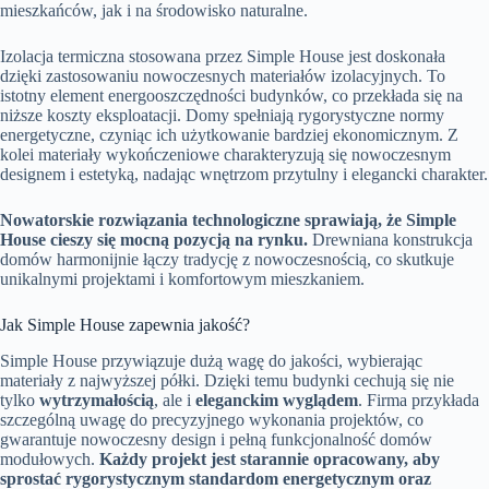
mieszkańców, jak i na środowisko naturalne.
Izolacja termiczna stosowana przez Simple House jest doskonała
dzięki zastosowaniu nowoczesnych materiałów izolacyjnych. To
istotny element energooszczędności budynków, co przekłada się na
niższe koszty eksploatacji. Domy spełniają rygorystyczne normy
energetyczne, czyniąc ich użytkowanie bardziej ekonomicznym. Z
kolei materiały wykończeniowe charakteryzują się nowoczesnym
designem i estetyką, nadając wnętrzom przytulny i elegancki charakter.
Nowatorskie rozwiązania technologiczne sprawiają, że Simple
House cieszy się mocną pozycją na rynku.
Drewniana konstrukcja
domów harmonijnie łączy tradycję z nowoczesnością, co skutkuje
unikalnymi projektami i komfortowym mieszkaniem.
Jak Simple House zapewnia jakość?
Simple House przywiązuje dużą wagę do jakości, wybierając
materiały z najwyższej półki. Dzięki temu budynki cechują się nie
tylko
wytrzymałością
, ale i
eleganckim wyglądem
. Firma przykłada
szczególną uwagę do precyzyjnego wykonania projektów, co
gwarantuje nowoczesny design i pełną funkcjonalność domów
modułowych.
Każdy projekt jest starannie opracowany, aby
sprostać rygorystycznym standardom energetycznym oraz