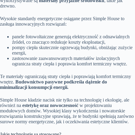
wykorzystywane są
materiały przyjazne środowisku
, takie jak
drewno.
Wysokie standardy energetyczne osiągane przez Simple House to
zasługa innowacyjnych rozwiązań:
panele fotowoltaiczne generują elektryczność z odnawialnych
źródeł, co znacząco redukuje koszty eksploatacji,
pompy ciepła skutecznie ogrzewają budynki, obniżając zużycie
energii,
zastosowanie zaawansowanych materiałów izolacyjnych
ogranicza straty ciepła i poprawia komfort termiczny wnętrz.
Te materiały ograniczają straty ciepła i poprawiają komfort termiczny
wnętrz.
Budownictwo pasywne podkreśla dążenie do
minimalizacji konsumpcji energii.
Simple House kładzie nacisk nie tylko na technologię i ekologię, ale
również na
estetykę oraz nowoczesność
w projektowaniu
modułowych domów. Wysokiej klasy wykończenia i nowatorskie
rozwiązania konstrukcyjne sprawiają, że te budynki spełniają zarówno
surowe normy energetyczne, jak i oczekiwania estetyczne klientów.
Jakie technologie są stosowane?