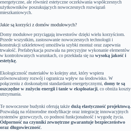
energetyczne, ale również estetyczne oczekiwania współczesnych
użytkowników poszukujących nowoczesnych rozwiązań
mieszkaniowych.
Jakie są korzyści z domów modułowych?
Domy modułowe przyciągają inwestorów dzięki wielu korzyściom.
Przede wszystkim, zastosowanie nowoczesnych technologii i
konstrukcji szkieletowej umożliwia szybki montaż oraz zapewnia
trwałość. Prefabrykacja pozwala na precyzyjne wykonanie elementów
w kontrolowanych warunkach, co przekłada się na
wysoką jakość i
estetykę
.
Ekologiczność materiałów to kolejny atut, który wspiera
zrównoważony rozwój i ogranicza wpływ na środowisko. W
połączeniu z doskonałymi standardami energetycznymi,
domy te są
oszczędne w zużyciu energii i tanie w eksploatacji
, co obniża koszty
utrzymania.
Te nowoczesne budynki oferują także
dużą elastyczność projektową
.
Pozwalają na różnorodne modyfikacje oraz integrację innowacyjnych
systemów grzewczych, co podnosi funkcjonalność i wygodę życia.
Odporność na czynniki zewnętrzne gwarantuje bezpieczeństwo
oraz długowieczność
.