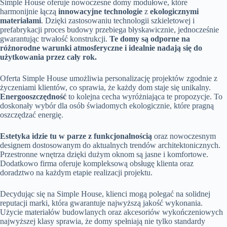
Simple House oferuje nowoczesne domy modułowe, które
harmonijnie łączą
innowacyjne technologie
z
ekologicznymi
materiałami
. Dzięki zastosowaniu technologii szkieletowej i
prefabrykacji proces budowy przebiega błyskawicznie, jednocześnie
gwarantując trwałość konstrukcji.
Te domy są odporne na
różnorodne warunki atmosferyczne i idealnie nadają się do
użytkowania przez cały rok.
Oferta Simple House umożliwia personalizację projektów zgodnie z
życzeniami klientów, co sprawia, że każdy dom staje się unikalny.
Energooszczędność
to kolejna cecha wyróżniająca te propozycje. To
doskonały wybór dla osób świadomych ekologicznie, które pragną
oszczędzać energię.
Estetyka idzie tu w parze z funkcjonalnością
oraz nowoczesnym
designem dostosowanym do aktualnych trendów architektonicznych.
Przestronne wnętrza dzięki dużym oknom są jasne i komfortowe.
Dodatkowo firma oferuje kompleksową obsługę klienta oraz
doradztwo na każdym etapie realizacji projektu.
Decydując się na Simple House, klienci mogą polegać na solidnej
reputacji marki, która gwarantuje najwyższą jakość wykonania.
Użycie materiałów budowlanych oraz akcesoriów wykończeniowych
najwyższej klasy sprawia, że domy spełniają nie tylko standardy