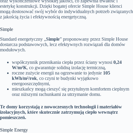
oraz wykończeniowe wysokiej jakości, co zapewnia trwałość i
estetykę konstrukcji. Dzięki bogatej ofercie Simple House klienci
mogą dostosować swój wybór do indywidualnych potrzeb związanych
z jakością życia i efektywnością energetyczną.
Simple
Standard energetyczny „
Simple
” proponowany przez Simple House
dostarcza podstawowych, lecz efektywnych rozwiązań dla domów
modułowych.
współczynnik przenikania ciepła przez ściany wynosi
0,24
W/m²K
, co gwarantuje solidną izolację termiczną,
roczne zużycie energii na ogrzewanie to jedynie
105
kWh/m²/rok
, co czyni te budynki wyjątkowo
energooszczędnymi,
mieszkańcy mogą cieszyć się przytulnym komfortem cieplnym
oraz niższymi rachunkami za utrzymanie domu.
Te domy korzystają z nowoczesnych technologii i materiałów
izolacyjnych, które skutecznie zatrzymują ciepło wewnątrz
pomieszczeń.
Simple Energy