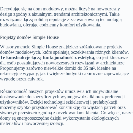
Decydując się na dom modułowy, można liczyć na nowoczesny
design zgodny z aktualnymi trendami architektonicznymi. Takie
rozwiązania łączą solidną reputację z zaawansowaną technologią
budowlaną, oferując codzienny komfort użytkowania.
Projekty domów Simple House
W asortymencie Simple House znajdziesz zróżnicowane projekty
domów modułowych, które spełniają oczekiwania różnych klientów.
Te konstrukcje łączą funkcjonalność z estetyką
, co jest kluczowe
dla osób poszukujących nowoczesnych rozwiązań w architekturze.
Proponujemy zarówno niewielkie domki do
35 m²
, idealne na
rekreacyjne wypady, jak i większe budynki całoroczne zapewniające
wygodę przez cały rok.
Różnorodność naszych projektów umożliwia ich indywidualne
dostosowanie do specyficznych wymogów działki oraz preferencji
użytkowników. Dzięki technologii szkieletowej i prefabrykacji
możemy szybko przystosować konstrukcję do wąskich parceli oraz
stworzyć przestrzeń zgodną z oczekiwaniami klienta. Co więcej, nasze
domy są energooszczędne dzięki wykorzystaniu ekologicznych
materiałów i nowoczesnej izolacji.