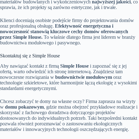
materiałów budowlanych i wykończeniowych
najwyższej jakości
, co
sprawia, że ich projekty są zarówno estetyczne, jak i trwałe.
Klienci doceniają osobiste podejście firmy do projektowania domów
oraz profesjonalną obsługę.
Efektywność energetyczna i
nowoczesność stanowią kluczowe cechy domów oferowanych
przez Simple House.
To właśnie dlatego firma jest liderem w branży
budownictwa modułowego i pasywnego.
Skontaktuj się z Simple House
Aby nawiązać kontakt z firmą
Simple House
i zapoznać się z jej
ofertą, warto odwiedzić ich stronę internetową. Znajdziesz tam
nowoczesne rozwiązania w
budownictwie modułowym
oraz
technologie szkieletowe, które harmonijnie łączą ekologię z wysokimi
standardami energetycznymi.
Chcesz zobaczyć te domy na własne oczy? Firma zaprasza na wizyty
w
domu pokazowym
, gdzie można obejrzeć przykładowe realizacje i
skorzystać z fachowego doradztwa dotyczącego projektów
dostosowanych do indywidualnych potrzeb. Taki bezpośredni kontakt
pozwala również porozmawiać o zastosowaniu ekologicznych
materiałów i innowacyjnych technologii oszczędzających energię.