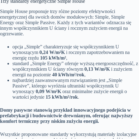
Trzy standardy energetyczne Simple House
Simple House proponuje trzy różne poziomy efektywności
energetycznej dla swoich domów modułowych: Simple, Simple
Energy oraz Simple Passive. Każdy z tych wariantów odznacza się
innym współczynnikiem U ściany i rocznym zużyciem energii na
ogrzewanie.
opcja „Simple” charakteryzuje się współczynnikiem U
wynoszącym
0,24 W/m²K
i rocznym zapotrzebowaniem na
energię rzędu
105 kWh/m²
,
standard „Simple Energy” oferuje wyższą energooszczędność, z
współczynnikiem U ściany równym
0,13 W/m²K
i zużyciem
energii na poziomie
40 kWh/m²/rok
,
najbardziej zaawansowanym rozwiązaniem jest „Simple
Passive”, którego wyróżnia ultraniski współczynnik U
wynoszący
0,09 W/m²K
oraz minimalne zużycie energii o
wartości jedynie
15 kWh/m²/rok
.
Domy pasywne stanowią przykład innowacyjnego podejścia w
prefabrykacji i budownictwie drewnianym, oferując najwyższy
komfort termiczny przy niskim zużyciu energii.
Wszystkie proponowane standardy wykorzystują materiały izolacyjne