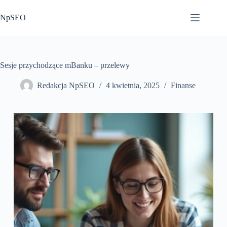
Przejdź
do
NpSEO
treści
Sesje przychodzące mBanku – przelewy
Redakcja NpSEO
4 kwietnia, 2025
Finanse