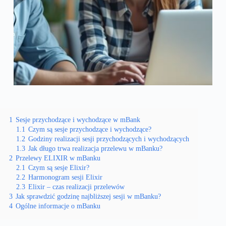
1
Sesje przychodzące i wychodzące w mBank
1.1
Czym są sesje przychodzące i wychodzące?
1.2
Godziny realizacji sesji przychodzących i wychodzących
1.3
Jak długo trwa realizacja przelewu w mBanku?
2
Przelewy ELIXIR w mBanku
2.1
Czym są sesje Elixir?
2.2
Harmonogram sesji Elixir
2.3
Elixir – czas realizacji przelewów
3
Jak sprawdzić godzinę najbliższej sesji w mBanku?
4
Ogólne informacje o mBanku