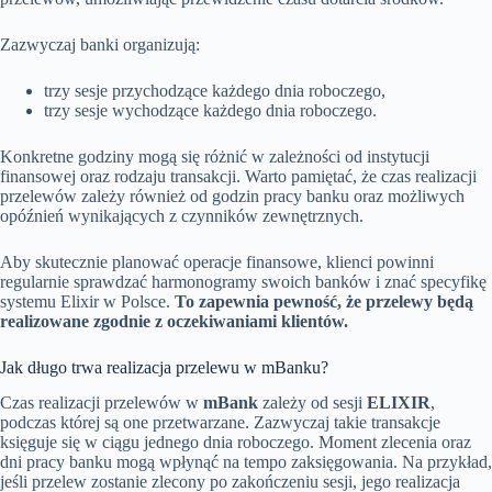
Zazwyczaj banki organizują:
trzy sesje przychodzące każdego dnia roboczego,
trzy sesje wychodzące każdego dnia roboczego.
Konkretne godziny mogą się różnić w zależności od instytucji
finansowej oraz rodzaju transakcji. Warto pamiętać, że czas realizacji
przelewów zależy również od godzin pracy banku oraz możliwych
opóźnień wynikających z czynników zewnętrznych.
Aby skutecznie planować operacje finansowe, klienci powinni
regularnie sprawdzać harmonogramy swoich banków i znać specyfikę
systemu Elixir w Polsce.
To zapewnia pewność, że przelewy będą
realizowane zgodnie z oczekiwaniami klientów.
Jak długo trwa realizacja przelewu w mBanku?
Czas realizacji przelewów w
mBank
zależy od sesji
ELIXIR
,
podczas której są one przetwarzane. Zazwyczaj takie transakcje
księguje się w ciągu jednego dnia roboczego. Moment zlecenia oraz
dni pracy banku mogą wpłynąć na tempo zaksięgowania. Na przykład,
jeśli przelew zostanie zlecony po zakończeniu sesji, jego realizacja