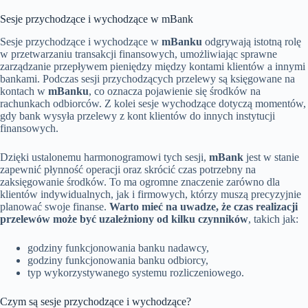
Sesje przychodzące i wychodzące w mBank
Sesje przychodzące i wychodzące w
mBanku
odgrywają istotną rolę
w przetwarzaniu transakcji finansowych, umożliwiając sprawne
zarządzanie przepływem pieniędzy między kontami klientów a innymi
bankami. Podczas sesji przychodzących przelewy są księgowane na
kontach w
mBanku
, co oznacza pojawienie się środków na
rachunkach odbiorców. Z kolei sesje wychodzące dotyczą momentów,
gdy bank wysyła przelewy z kont klientów do innych instytucji
finansowych.
Dzięki ustalonemu harmonogramowi tych sesji,
mBank
jest w stanie
zapewnić płynność operacji oraz skrócić czas potrzebny na
zaksięgowanie środków. To ma ogromne znaczenie zarówno dla
klientów indywidualnych, jak i firmowych, którzy muszą precyzyjnie
planować swoje finanse.
Warto mieć na uwadze, że czas realizacji
przelewów może być uzależniony od kilku czynników
, takich jak:
godziny funkcjonowania banku nadawcy,
godziny funkcjonowania banku odbiorcy,
typ wykorzystywanego systemu rozliczeniowego.
Czym są sesje przychodzące i wychodzące?