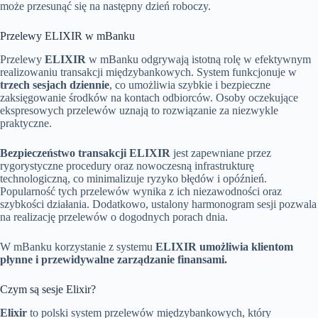
może przesunąć się na następny dzień roboczy.
Przelewy ELIXIR w mBanku
Przelewy
ELIXIR
w mBanku odgrywają istotną rolę w efektywnym
realizowaniu transakcji międzybankowych. System funkcjonuje w
trzech sesjach dziennie
, co umożliwia szybkie i bezpieczne
zaksięgowanie środków na kontach odbiorców. Osoby oczekujące
ekspresowych przelewów uznają to rozwiązanie za niezwykle
praktyczne.
Bezpieczeństwo transakcji ELIXIR
jest zapewniane przez
rygorystyczne procedury oraz nowoczesną infrastrukturę
technologiczną, co minimalizuje ryzyko błędów i opóźnień.
Popularność tych przelewów wynika z ich niezawodności oraz
szybkości działania. Dodatkowo, ustalony harmonogram sesji pozwala
na realizację przelewów o dogodnych porach dnia.
W mBanku korzystanie z systemu
ELIXIR umożliwia klientom
płynne i przewidywalne zarządzanie finansami.
Czym są sesje Elixir?
Elixir
to polski system przelewów międzybankowych, który