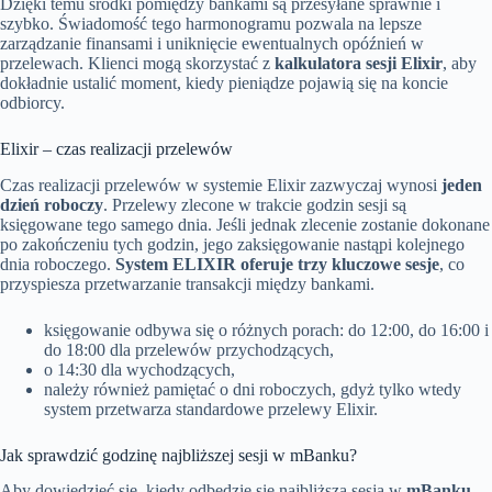
Dzięki temu środki pomiędzy bankami są przesyłane sprawnie i
szybko. Świadomość tego harmonogramu pozwala na lepsze
zarządzanie finansami i uniknięcie ewentualnych opóźnień w
przelewach. Klienci mogą skorzystać z
kalkulatora sesji Elixir
, aby
dokładnie ustalić moment, kiedy pieniądze pojawią się na koncie
odbiorcy.
Elixir – czas realizacji przelewów
Czas realizacji przelewów w systemie Elixir zazwyczaj wynosi
jeden
dzień roboczy
. Przelewy zlecone w trakcie godzin sesji są
księgowane tego samego dnia. Jeśli jednak zlecenie zostanie dokonane
po zakończeniu tych godzin, jego zaksięgowanie nastąpi kolejnego
dnia roboczego.
System ELIXIR oferuje trzy kluczowe sesje
, co
przyspiesza przetwarzanie transakcji między bankami.
księgowanie odbywa się o różnych porach: do 12:00, do 16:00 i
do 18:00 dla przelewów przychodzących,
o 14:30 dla wychodzących,
należy również pamiętać o dni roboczych, gdyż tylko wtedy
system przetwarza standardowe przelewy Elixir.
Jak sprawdzić godzinę najbliższej sesji w mBanku?
Aby dowiedzieć się, kiedy odbędzie się najbliższa sesja w
mBanku
,