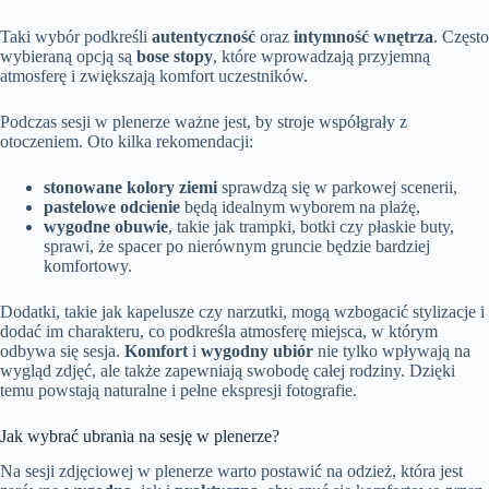
Taki wybór podkreśli
autentyczność
oraz
intymność wnętrza
. Często
wybieraną opcją są
bose stopy
, które wprowadzają przyjemną
atmosferę i zwiększają komfort uczestników.
Podczas sesji w plenerze ważne jest, by stroje współgrały z
otoczeniem. Oto kilka rekomendacji:
stonowane kolory ziemi
sprawdzą się w parkowej scenerii,
pastelowe odcienie
będą idealnym wyborem na plażę,
wygodne obuwie
, takie jak trampki, botki czy płaskie buty,
sprawi, że spacer po nierównym gruncie będzie bardziej
komfortowy.
Dodatki, takie jak kapelusze czy narzutki, mogą wzbogacić stylizacje i
dodać im charakteru, co podkreśla atmosferę miejsca, w którym
odbywa się sesja.
Komfort
i
wygodny ubiór
nie tylko wpływają na
wygląd zdjęć, ale także zapewniają swobodę całej rodziny. Dzięki
temu powstają naturalne i pełne ekspresji fotografie.
Jak wybrać ubrania na sesję w plenerze?
Na sesji zdjęciowej w plenerze warto postawić na odzież, która jest