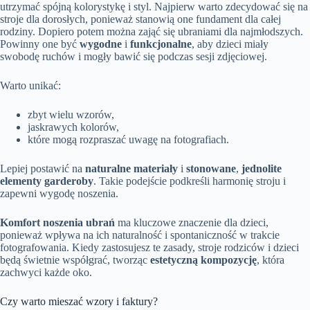
utrzymać spójną kolorystykę i styl. Najpierw warto zdecydować się na
stroje dla dorosłych, ponieważ stanowią one fundament dla całej
rodziny. Dopiero potem można zająć się ubraniami dla najmłodszych.
Powinny one być
wygodne
i
funkcjonalne
, aby dzieci miały
swobodę ruchów i mogły bawić się podczas sesji zdjęciowej.
Warto unikać:
zbyt wielu wzorów,
jaskrawych kolorów,
które mogą rozpraszać uwagę na fotografiach.
Lepiej postawić na
naturalne materiały
i
stonowane
,
jednolite
elementy garderoby
. Takie podejście podkreśli harmonię stroju i
zapewni wygodę noszenia.
Komfort noszenia ubrań
ma kluczowe znaczenie dla dzieci,
ponieważ wpływa na ich naturalność i spontaniczność w trakcie
fotografowania. Kiedy zastosujesz te zasady, stroje rodziców i dzieci
będą świetnie współgrać, tworząc
estetyczną kompozycję
, która
zachwyci każde oko.
Czy warto mieszać wzory i faktury?