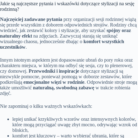
Jakie są najczęstsze pytania i wskazówki dotyczące stylizacji na sesję
rodzinną?
Najczęściej zadawane pytania
przy organizacji sesji rodzinnej wiążą
się przede wszystkim z doborem odpowiednich strojów. Rodziny chcą
wiedzieć, jak zestawić kolory i stylizacje, aby uzyskać
spójny oraz
naturalny efekt
na zdjęciach. Zazwyczaj starają się uniknąć
wizualnego chaosu, jednocześnie dbając o
komfort wszystkich
uczestników
.
Innym istotnym aspektem jest dopasowanie ubrań do pory roku oraz
charakteru miejsca, w którym ma odbyć się sesja, czy to plenerowej,
czy domowej.
Przewodniki i inspiracje
dotyczące stylizacji są
niezwykle pomocne, ponieważ pomogą w doborze zestawów, które
podkreślają
emocjonalne więzi w rodzinie
. Odpowiednie stroje mogą
także umożliwić
naturalną, swobodną zabawę
w trakcie robienia
zdjęć.
Nie zapominaj o kilku ważnych wskazówkach:
lepiej unikać krzykliwych wzorów oraz intensywnych kolorów,
które mogą przyciągać uwagę zbyt mocno, odrywając wzrok od
bliskich,
komfort jest kluczowy – warto wybierać ubrania, które są