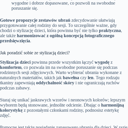
wygodne i dobrze dopasowane, co pozwoli na swobodne
poruszanie się.
Gotowe propozycje zestawów ubrań
zdecydowanie ułatwiają
przygotowanie całej rodziny do sesji. To szczególnie ważne, gdy
chodzi o stylizację dzieci, która powinna być nie tylko
praktyczna
,
ale także
harmonizować z ogólną koncepcją fotograficznego
przedsięwzięcia
.
Jak poradzić sobie ze stylizacją dzieci?
Stylizacja dzieci
powinna przede wszystkim łączyć
wygodę
z
komfortem
, co pozwala im na swobodne poruszanie się podczas
rodzinnych sesji zdjęciowych. Warto wybierać ubrania wykonane z
naturalnych materiałów, takich jak
bawełna
czy
len
. Tego rodzaju
tkaniny zapewniają
oddychalność skóry
i nie ograniczają ruchów
podczas zabawy.
Staraj się unikać jaskrawych wzorów i neonowych kolorów; lepszym
wyborem będą stonowane, jednolite odcienie. Dbając o
harmonijną
kolorystykę
z pozostałymi członkami rodziny, podnosisz estetykę
zdjęć.
Pomocne jest także posiadanie zapasowego ubrania dla dzieci. W razie