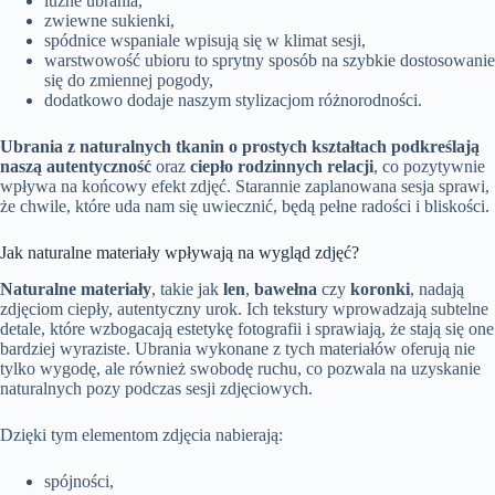
luźne ubrania,
zwiewne sukienki,
spódnice wspaniale wpisują się w klimat sesji,
warstwowość ubioru to sprytny sposób na szybkie dostosowanie
się do zmiennej pogody,
dodatkowo dodaje naszym stylizacjom różnorodności.
Ubrania z naturalnych tkanin o prostych kształtach podkreślają
naszą autentyczność
oraz
ciepło rodzinnych relacji
, co pozytywnie
wpływa na końcowy efekt zdjęć. Starannie zaplanowana sesja sprawi,
że chwile, które uda nam się uwiecznić, będą pełne radości i bliskości.
Jak naturalne materiały wpływają na wygląd zdjęć?
Naturalne materiały
, takie jak
len
,
bawełna
czy
koronki
, nadają
zdjęciom ciepły, autentyczny urok. Ich tekstury wprowadzają subtelne
detale, które wzbogacają estetykę fotografii i sprawiają, że stają się one
bardziej wyraziste. Ubrania wykonane z tych materiałów oferują nie
tylko wygodę, ale również swobodę ruchu, co pozwala na uzyskanie
naturalnych pozy podczas sesji zdjęciowych.
Dzięki tym elementom zdjęcia nabierają:
spójności,