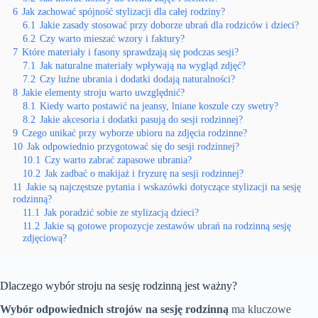
6
Jak zachować spójność stylizacji dla całej rodziny?
6.1
Jakie zasady stosować przy doborze ubrań dla rodziców i dzieci?
6.2
Czy warto mieszać wzory i faktury?
7
Które materiały i fasony sprawdzają się podczas sesji?
7.1
Jak naturalne materiały wpływają na wygląd zdjęć?
7.2
Czy luźne ubrania i dodatki dodają naturalności?
8
Jakie elementy stroju warto uwzględnić?
8.1
Kiedy warto postawić na jeansy, lniane koszule czy swetry?
8.2
Jakie akcesoria i dodatki pasują do sesji rodzinnej?
9
Czego unikać przy wyborze ubioru na zdjęcia rodzinne?
10
Jak odpowiednio przygotować się do sesji rodzinnej?
10.1
Czy warto zabrać zapasowe ubrania?
10.2
Jak zadbać o makijaż i fryzurę na sesji rodzinnej?
11
Jakie są najczęstsze pytania i wskazówki dotyczące stylizacji na sesję
rodzinną?
11.1
Jak poradzić sobie ze stylizacją dzieci?
11.2
Jakie są gotowe propozycje zestawów ubrań na rodzinną sesję
zdjęciową?
Dlaczego wybór stroju na sesję rodzinną jest ważny?
Wybór odpowiednich strojów na sesję rodzinną
ma kluczowe