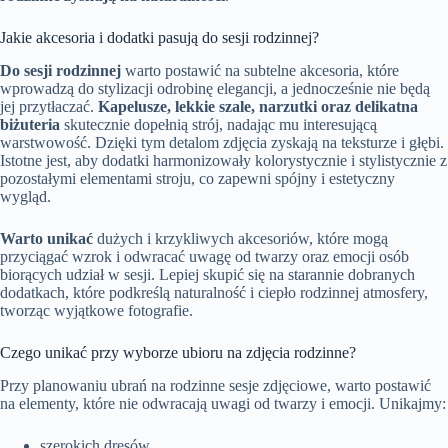
Jakie akcesoria i dodatki pasują do sesji rodzinnej?
Do sesji rodzinnej
warto postawić na subtelne akcesoria, które
wprowadzą do stylizacji odrobinę elegancji, a jednocześnie nie będą
jej przytłaczać.
Kapelusze, lekkie szale, narzutki oraz delikatna
biżuteria
skutecznie dopełnią strój, nadając mu interesującą
warstwowość. Dzięki tym detalom zdjęcia zyskają na teksturze i głębi.
Istotne jest, aby dodatki harmonizowały kolorystycznie i stylistycznie z
pozostałymi elementami stroju, co zapewni spójny i estetyczny
wygląd.
Warto unikać
dużych i krzykliwych akcesoriów, które mogą
przyciągać wzrok i odwracać uwagę od twarzy oraz emocji osób
biorących udział w sesji. Lepiej skupić się na starannie dobranych
dodatkach, które podkreślą naturalność i ciepło rodzinnej atmosfery,
tworząc wyjątkowe fotografie.
Czego unikać przy wyborze ubioru na zdjęcia rodzinne?
Przy planowaniu ubrań na rodzinne sesje zdjęciowe, warto postawić
na elementy, które nie odwracają uwagi od twarzy i emocji. Unikajmy:
szerokich dresów,