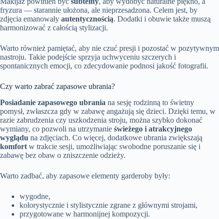
Makijaż powinien być
subtelny
, aby wydobyć naturalne piękno, a
fryzura — starannie ułożona, ale nieprzesadzona. Celem jest, by
zdjęcia emanowały
autentycznością
. Dodatki i obuwie także muszą
harmonizować z całością stylizacji.
Warto również pamiętać, aby nie czuć presji i pozostać w pozytywnym
nastroju. Takie podejście sprzyja uchwyceniu szczerych i
spontanicznych emocji, co zdecydowanie podnosi jakość fotografii.
Czy warto zabrać zapasowe ubrania?
Posiadanie zapasowego ubrania
na sesję rodzinną to świetny
pomysł, zwłaszcza gdy w zabawę angażują się dzieci. Dzięki temu, w
razie zabrudzenia czy uszkodzenia stroju, można szybko dokonać
wymiany, co pozwoli na utrzymanie
świeżego i atrakcyjnego
wyglądu
na zdjęciach. Co więcej, dodatkowe ubrania zwiększają
komfort
w trakcie sesji, umożliwiając swobodne poruszanie się i
zabawę bez obaw o zniszczenie odzieży.
Warto zadbać, aby zapasowe elementy garderoby były:
wygodne,
kolorystycznie i stylistycznie zgrane z głównymi strojami,
przygotowane w harmonijnej kompozycji.