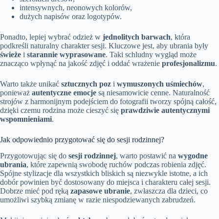
intensywnych, neonowych kolorów,
dużych napisów oraz logotypów.
Ponadto, lepiej wybrać odzież w
jednolitych barwach
, która
podkreśli naturalny charakter sesji. Kluczowe jest, aby ubrania były
świeże
i
starannie wyprasowane
. Taki schludny wygląd może
znacząco wpłynąć na jakość zdjęć i oddać wrażenie
profesjonalizmu
.
Warto także unikać
sztucznych poz
i
wymuszonych uśmiechów
,
ponieważ
autentyczne emocje
są niesamowicie cenne. Naturalność
strojów z harmonijnym podejściem do fotografii tworzy spójną całość,
dzięki czemu rodzina może cieszyć się
prawdziwie autentycznymi
wspomnieniami
.
Jak odpowiednio przygotować się do sesji rodzinnej?
Przygotowując się do
sesji rodzinnej
, warto postawić na
wygodne
ubrania
, które zapewnią swobodę ruchów podczas robienia zdjęć.
Spójne stylizacje dla wszystkich bliskich są niezwykle istotne, a ich
dobór powinien być dostosowany do miejsca i charakteru całej sesji.
Dobrze mieć pod ręką
zapasowe ubranie
, zwłaszcza dla dzieci, co
umożliwi szybką zmianę w razie niespodziewanych zabrudzeń.