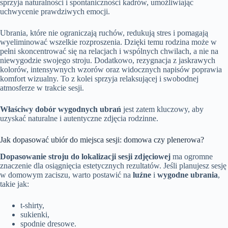
sprzyja naturalności i spontaniczności kadrów, umożliwiając
uchwycenie prawdziwych emocji.
Ubrania, które nie ograniczają ruchów, redukują stres i pomagają
wyeliminować wszelkie rozproszenia. Dzięki temu rodzina może w
pełni skoncentrować się na relacjach i wspólnych chwilach, a nie na
niewygodzie swojego stroju. Dodatkowo, rezygnacja z jaskrawych
kolorów, intensywnych wzorów oraz widocznych napisów poprawia
komfort wizualny. To z kolei sprzyja relaksującej i swobodnej
atmosferze w trakcie sesji.
Właściwy dobór wygodnych ubrań
jest zatem kluczowy, aby
uzyskać naturalne i autentyczne zdjęcia rodzinne.
Jak dopasować ubiór do miejsca sesji: domowa czy plenerowa?
Dopasowanie stroju do lokalizacji sesji zdjęciowej
ma ogromne
znaczenie dla osiągnięcia estetycznych rezultatów. Jeśli planujesz sesję
w domowym zaciszu, warto postawić na
luźne
i
wygodne ubrania
,
takie jak:
t-shirty,
sukienki,
spodnie dresowe.