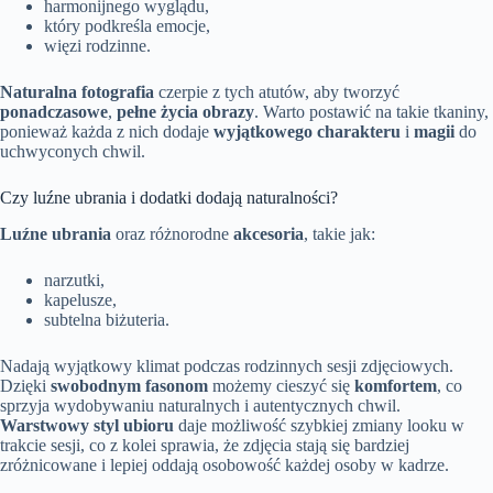
harmonijnego wyglądu,
który podkreśla emocje,
więzi rodzinne.
Naturalna fotografia
czerpie z tych atutów, aby tworzyć
ponadczasowe
,
pełne życia obrazy
. Warto postawić na takie tkaniny,
ponieważ każda z nich dodaje
wyjątkowego charakteru
i
magii
do
uchwyconych chwil.
Czy luźne ubrania i dodatki dodają naturalności?
Luźne ubrania
oraz różnorodne
akcesoria
, takie jak:
narzutki,
kapelusze,
subtelna biżuteria.
Nadają wyjątkowy klimat podczas rodzinnych sesji zdjęciowych.
Dzięki
swobodnym fasonom
możemy cieszyć się
komfortem
, co
sprzyja wydobywaniu naturalnych i autentycznych chwil.
Warstwowy styl ubioru
daje możliwość szybkiej zmiany looku w
trakcie sesji, co z kolei sprawia, że zdjęcia stają się bardziej
zróżnicowane i lepiej oddają osobowość każdej osoby w kadrze.