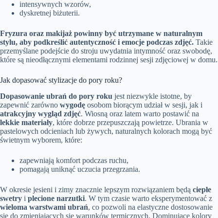
intensywnych wzorów,
dyskretnej biżuterii.
Fryzura oraz makijaż powinny być utrzymane w naturalnym
stylu, aby podkreślić autentyczność i emocje podczas zdjęć.
Takie
przemyślane podejście do stroju uwydatnia intymność oraz swobodę,
które są nieodłącznymi elementami rodzinnej sesji zdjęciowej w domu.
Jak dopasować stylizacje do pory roku?
Dopasowanie ubrań do pory roku
jest niezwykle istotne, by
zapewnić zarówno
wygodę
osobom biorącym udział w sesji, jak i
atrakcyjny wygląd zdjęć
. Wiosną oraz latem warto postawić na
lekkie materiały
, które dobrze przepuszczają powietrze. Ubrania w
pastelowych odcieniach lub żywych, naturalnych kolorach mogą być
świetnym wyborem, które:
zapewniają komfort podczas ruchu,
pomagają uniknąć uczucia przegrzania.
W okresie jesieni i zimy znacznie lepszym rozwiązaniem będą
ciepłe
swetry
i
plecione narzutki
. W tym czasie warto eksperymentować z
wieloma warstwami ubrań
, co pozwoli na elastyczne dostosowanie
się do zmieniających się warunków termicznych. Dominujące kolory