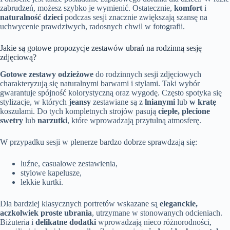
zabrudzeń, możesz szybko je wymienić. Ostatecznie,
komfort
i
naturalność dzieci
podczas sesji znacznie zwiększają szansę na
uchwycenie prawdziwych, radosnych chwil w fotografii.
Jakie są gotowe propozycje zestawów ubrań na rodzinną sesję
zdjęciową?
Gotowe zestawy odzieżowe
do rodzinnych sesji zdjęciowych
charakteryzują się naturalnymi barwami i stylami. Taki wybór
gwarantuje spójność kolorystyczną oraz wygodę. Często spotyka się
stylizacje, w których
jeansy
zestawiane są z
lnianymi
lub
w kratę
koszulami. Do tych kompletnych strojów pasują
ciepłe, plecione
swetry
lub
narzutki
, które wprowadzają przytulną atmosferę.
W przypadku sesji w plenerze bardzo dobrze sprawdzają się:
luźne, casualowe zestawienia,
stylowe kapelusze,
lekkie kurtki.
Dla bardziej klasycznych portretów wskazane są
eleganckie,
aczkolwiek proste ubrania
, utrzymane w stonowanych odcieniach.
Biżuteria i
delikatne dodatki
wprowadzają nieco różnorodności,