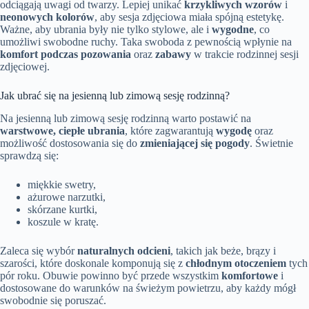
odciągają uwagi od twarzy. Lepiej unikać
krzykliwych wzorów
i
neonowych kolorów
, aby sesja zdjęciowa miała spójną estetykę.
Ważne, aby ubrania były nie tylko stylowe, ale i
wygodne
, co
umożliwi swobodne ruchy. Taka swoboda z pewnością wpłynie na
komfort podczas pozowania
oraz
zabawy
w trakcie rodzinnej sesji
zdjęciowej.
Jak ubrać się na jesienną lub zimową sesję rodzinną?
Na jesienną lub zimową sesję rodzinną warto postawić na
warstwowe, ciepłe ubrania
, które zagwarantują
wygodę
oraz
możliwość dostosowania się do
zmieniającej się pogody
. Świetnie
sprawdzą się:
miękkie swetry,
ażurowe narzutki,
skórzane kurtki,
koszule w kratę.
Zaleca się wybór
naturalnych odcieni
, takich jak beże, brązy i
szarości, które doskonale komponują się z
chłodnym otoczeniem
tych
pór roku. Obuwie powinno być przede wszystkim
komfortowe
i
dostosowane do warunków na świeżym powietrzu, aby każdy mógł
swobodnie się poruszać.