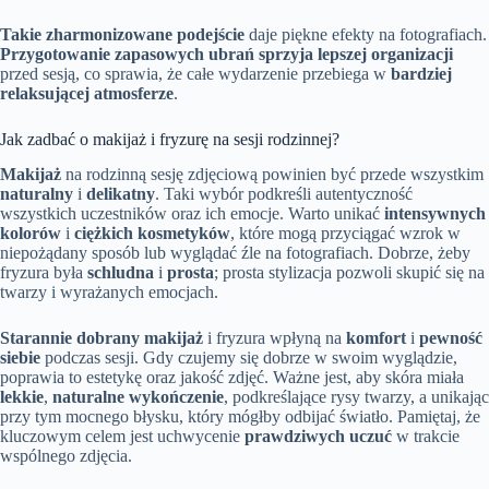
Takie zharmonizowane podejście
daje piękne efekty na fotografiach.
Przygotowanie zapasowych ubrań sprzyja lepszej organizacji
przed sesją, co sprawia, że całe wydarzenie przebiega w
bardziej
relaksującej atmosferze
.
Jak zadbać o makijaż i fryzurę na sesji rodzinnej?
Makijaż
na rodzinną sesję zdjęciową powinien być przede wszystkim
naturalny
i
delikatny
. Taki wybór podkreśli autentyczność
wszystkich uczestników oraz ich emocje. Warto unikać
intensywnych
kolorów
i
ciężkich kosmetyków
, które mogą przyciągać wzrok w
niepożądany sposób lub wyglądać źle na fotografiach. Dobrze, żeby
fryzura była
schludna
i
prosta
; prosta stylizacja pozwoli skupić się na
twarzy i wyrażanych emocjach.
Starannie dobrany makijaż
i fryzura wpłyną na
komfort
i
pewność
siebie
podczas sesji. Gdy czujemy się dobrze w swoim wyglądzie,
poprawia to estetykę oraz jakość zdjęć. Ważne jest, aby skóra miała
lekkie
,
naturalne wykończenie
, podkreślające rysy twarzy, a unikając
przy tym mocnego błysku, który mógłby odbijać światło. Pamiętaj, że
kluczowym celem jest uchwycenie
prawdziwych uczuć
w trakcie
wspólnego zdjęcia.