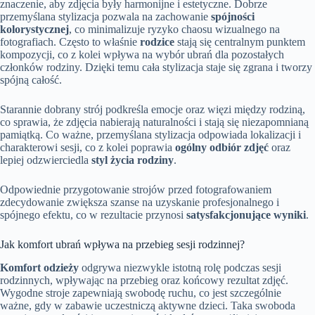
znaczenie, aby zdjęcia były harmonijne i estetyczne. Dobrze
przemyślana stylizacja pozwala na zachowanie
spójności
kolorystycznej
, co minimalizuje ryzyko chaosu wizualnego na
fotografiach. Często to właśnie
rodzice
stają się centralnym punktem
kompozycji, co z kolei wpływa na wybór ubrań dla pozostałych
członków rodziny. Dzięki temu cała stylizacja staje się zgrana i tworzy
spójną całość.
Starannie dobrany strój podkreśla emocje oraz więzi między rodziną,
co sprawia, że zdjęcia nabierają naturalności i stają się niezapomnianą
pamiątką. Co ważne, przemyślana stylizacja odpowiada lokalizacji i
charakterowi sesji, co z kolei poprawia
ogólny odbiór zdjęć
oraz
lepiej odzwierciedla
styl życia rodziny
.
Odpowiednie przygotowanie strojów przed fotografowaniem
zdecydowanie zwiększa szanse na uzyskanie profesjonalnego i
spójnego efektu, co w rezultacie przynosi
satysfakcjonujące wyniki
.
Jak komfort ubrań wpływa na przebieg sesji rodzinnej?
Komfort odzieży
odgrywa niezwykle istotną rolę podczas sesji
rodzinnych, wpływając na przebieg oraz końcowy rezultat zdjęć.
Wygodne stroje zapewniają swobodę ruchu, co jest szczególnie
ważne, gdy w zabawie uczestniczą aktywne dzieci. Taka swoboda