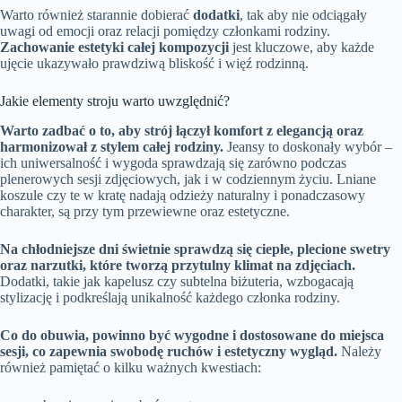
Warto również starannie dobierać
dodatki
, tak aby nie odciągały
uwagi od emocji oraz relacji pomiędzy członkami rodziny.
Zachowanie estetyki całej kompozycji
jest kluczowe, aby każde
ujęcie ukazywało prawdziwą bliskość i więź rodzinną.
Jakie elementy stroju warto uwzględnić?
Warto zadbać o to, aby strój łączył komfort z elegancją oraz
harmonizował z stylem całej rodziny.
Jeansy to doskonały wybór –
ich uniwersalność i wygoda sprawdzają się zarówno podczas
plenerowych sesji zdjęciowych, jak i w codziennym życiu. Lniane
koszule czy te w kratę nadają odzieży naturalny i ponadczasowy
charakter, są przy tym przewiewne oraz estetyczne.
Na chłodniejsze dni świetnie sprawdzą się ciepłe, plecione swetry
oraz narzutki, które tworzą przytulny klimat na zdjęciach.
Dodatki, takie jak kapelusz czy subtelna biżuteria, wzbogacają
stylizację i podkreślają unikalność każdego członka rodziny.
Co do obuwia, powinno być wygodne i dostosowane do miejsca
sesji, co zapewnia swobodę ruchów i estetyczny wygląd.
Należy
również pamiętać o kilku ważnych kwestiach: