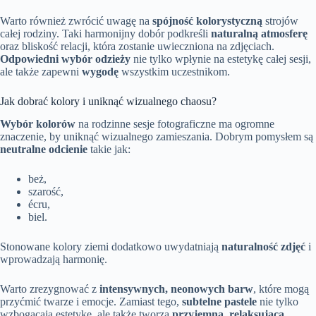
Warto również zwrócić uwagę na
spójność kolorystyczną
strojów
całej rodziny. Taki harmonijny dobór podkreśli
naturalną atmosferę
oraz bliskość relacji, która zostanie uwieczniona na zdjęciach.
Odpowiedni wybór odzieży
nie tylko wpłynie na estetykę całej sesji,
ale także zapewni
wygodę
wszystkim uczestnikom.
Jak dobrać kolory i uniknąć wizualnego chaosu?
Wybór kolorów
na rodzinne sesje fotograficzne ma ogromne
znaczenie, by uniknąć wizualnego zamieszania. Dobrym pomysłem są
neutralne odcienie
takie jak:
beż,
szarość,
écru,
biel.
Stonowane kolory ziemi dodatkowo uwydatniają
naturalność zdjęć
i
wprowadzają harmonię.
Warto zrezygnować z
intensywnych, neonowych barw
, które mogą
przyćmić twarze i emocje. Zamiast tego,
subtelne pastele
nie tylko
wzbogacają estetykę, ale także tworzą
przyjemną, relaksującą