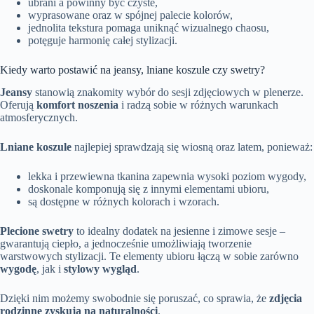
ubrani a powinny być czyste,
wyprasowane oraz w spójnej palecie kolorów,
jednolita tekstura pomaga uniknąć wizualnego chaosu,
potęguje harmonię całej stylizacji.
Kiedy warto postawić na jeansy, lniane koszule czy swetry?
Jeansy
stanowią znakomity wybór do sesji zdjęciowych w plenerze.
Oferują
komfort noszenia
i radzą sobie w różnych warunkach
atmosferycznych.
Lniane koszule
najlepiej sprawdzają się wiosną oraz latem, ponieważ:
lekka i przewiewna tkanina zapewnia wysoki poziom wygody,
doskonale komponują się z innymi elementami ubioru,
są dostępne w różnych kolorach i wzorach.
Plecione swetry
to idealny dodatek na jesienne i zimowe sesje –
gwarantują ciepło, a jednocześnie umożliwiają tworzenie
warstwowych stylizacji. Te elementy ubioru łączą w sobie zarówno
wygodę
, jak i
stylowy wygląd
.
Dzięki nim możemy swobodnie się poruszać, co sprawia, że
zdjęcia
rodzinne zyskują na naturalności
.