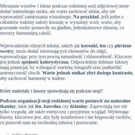
Mieszanie wzorów i faktur podczas rodzinnej sesji zdjęciowej może
dodać naturalnego uroku, ale warto zachować umiar, aby nie
wprowadzić zamieszania wizualnego.
Na przykład
, jeśli jeden z
członków rodziny założy koszulę w wyrazisty wzór, warto, aby
pozostałe osoby postawiły na gładkie, jednokolorowe ubrania, co
stworzy harmonijną całość.
Wprowadzenie różnych tekstur, takich jak
koronki
,
len
czy
plecione
swetry
, może dodać interesujących elementów do zdjęć,
wprowadzając przy tym pewną naturalność i różnorodność. Kluczem
jest jednak
spójność kolorystyczna
. Odpowiednio dobrane faktury
mają potencjał, by wzbogacić estetykę fotografii oraz podkreślić
autentyczność chwili.
Warto jednak unikać zbyt dużego kontrastu
,
aby zachować harmonię w kadrze.
Które materiały i fasony sprawdzają się podczas sesji?
Podczas organizacji sesji rodzinnej warto postawić na naturalne
tkaniny
, takie jak
len
,
bawełna
czy
dzianiny
. Zapewniają one nie
tylko wygodę, ale także estetyczny i przyjemny wygląd. Wybierając
fasony, kluczowe jest, aby były komfortowe i nie krępowały ruchów,
co pozwoli nam na swobodną zabawę i pozowanie.