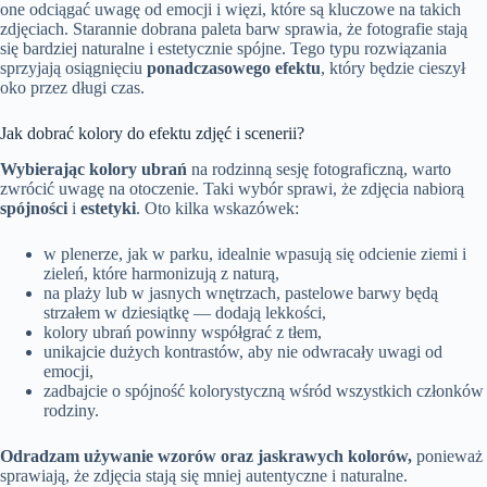
one odciągać uwagę od emocji i więzi, które są kluczowe na takich
zdjęciach. Starannie dobrana paleta barw sprawia, że fotografie stają
się bardziej naturalne i estetycznie spójne. Tego typu rozwiązania
sprzyjają osiągnięciu
ponadczasowego efektu
, który będzie cieszył
oko przez długi czas.
Jak dobrać kolory do efektu zdjęć i scenerii?
Wybierając kolory ubrań
na rodzinną sesję fotograficzną, warto
zwrócić uwagę na otoczenie. Taki wybór sprawi, że zdjęcia nabiorą
spójności
i
estetyki
. Oto kilka wskazówek:
w plenerze, jak w parku, idealnie wpasują się odcienie ziemi i
zieleń, które harmonizują z naturą,
na plaży lub w jasnych wnętrzach, pastelowe barwy będą
strzałem w dziesiątkę — dodają lekkości,
kolory ubrań powinny współgrać z tłem,
unikajcie dużych kontrastów, aby nie odwracały uwagi od
emocji,
zadbajcie o spójność kolorystyczną wśród wszystkich członków
rodziny.
Odradzam używanie wzorów oraz jaskrawych kolorów,
ponieważ
sprawiają, że zdjęcia stają się mniej autentyczne i naturalne.