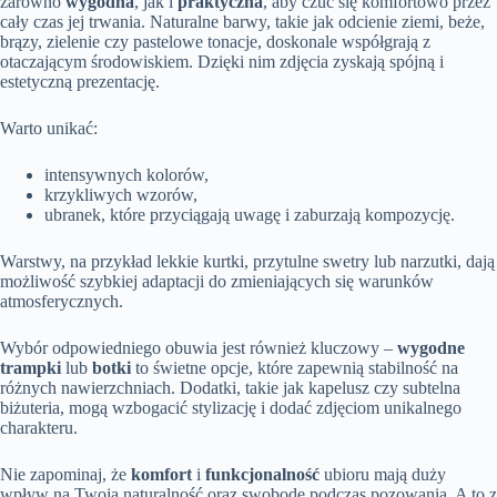
zarówno
wygodna
, jak i
praktyczna
, aby czuć się komfortowo przez
cały czas jej trwania. Naturalne barwy, takie jak odcienie ziemi, beże,
brązy, zielenie czy pastelowe tonacje, doskonale współgrają z
otaczającym środowiskiem. Dzięki nim zdjęcia zyskają spójną i
estetyczną prezentację.
Warto unikać:
intensywnych kolorów,
krzykliwych wzorów,
ubranek, które przyciągają uwagę i zaburzają kompozycję.
Warstwy, na przykład lekkie kurtki, przytulne swetry lub narzutki, dają
możliwość szybkiej adaptacji do zmieniających się warunków
atmosferycznych.
Wybór odpowiedniego obuwia jest również kluczowy –
wygodne
trampki
lub
botki
to świetne opcje, które zapewnią stabilność na
różnych nawierzchniach. Dodatki, takie jak kapelusz czy subtelna
biżuteria, mogą wzbogacić stylizację i dodać zdjęciom unikalnego
charakteru.
Nie zapominaj, że
komfort
i
funkcjonalność
ubioru mają duży
wpływ na Twoją naturalność oraz swobodę podczas pozowania. A to z