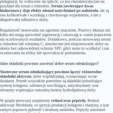
pielęgnacji, by widocznie się spłycić, co jest charakterystyczne na
przykład dla serum z retinolem.
Serum zawierające kwas
hialuronowy daje efekty niemal natychmiast po nałożeniu
, ale są
one krótkotrwałe i wynikają z chwilowego wypełnienia, a nie z
długotrwałej odbudowy skóry.
Regularność stosowania ma ogromne znaczenie. Przerwy dłuższe niż
kilka dni mogą spowolnić regenerację i odsuwają w czasie pojawienie
się oczekiwanych rezultatów. Dodatkowo, podczas stosowania serum
z retinolem lub witaminą C, niezalecane jest eksponowanie skóry na
słońce bez odpowiedniej ochrony SPF, gdyż może to wydłużyć czas
oczekiwania na efekty lub spowodować podrażnienia.
Jakie składniki powinno zawierać dobre serum odmładzające?
Skuteczne serum odmładzające powinno łączyć różnorodne
składniki aktywne
, które współdziałają, wzmacniając swoje
działanie. Przede wszystkim potrzebne są składniki pobudzające
syntezę kolagenu, substancje nawilżające, antyoksydanty oraz
elementy wspierające naturalną barierę hydrolipidową skóry.
W grupie pierwszej znajdziemy
retinol oraz peptydy.
Retinol
aktywuje fibroblasty, co sprzyja produkcji kolagenu i elastyny, a tym
samym poprawia jędrność i strukturę naskórka. Peptydy natomiast