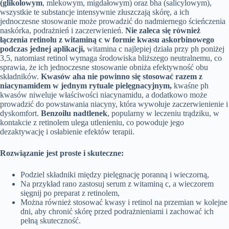
(glikolowym
, mlekowym, migdałowym) oraz bha (salicylowym),
wszystkie te substancje intensywnie złuszczają skórę, a ich
jednoczesne stosowanie może prowadzić do nadmiernego ścieńczenia
naskórka, podrażnień i zaczerwienień.
Nie zaleca się również
łączenia retinolu z witaminą c w formie kwasu askorbinowego
podczas jednej aplikacji,
witamina c najlepiej działa przy ph poniżej
3,5, natomiast retinol wymaga środowiska bliższego neutralnemu, co
sprawia, że ich jednoczesne stosowanie obniża efektywność obu
składników.
Kwasów aha nie powinno się stosować razem z
niacynamidem w jednym rytuale pielęgnacyjnym,
kwaśne ph
kwasów niweluje właściwości niacynamidu, a dodatkowo może
prowadzić do powstawania niacyny, która wywołuje zaczerwienienie i
dyskomfort.
Benzoilu nadtlenek
, popularny w leczeniu trądziku, w
kontakcie z retinolem ulega utlenieniu, co powoduje jego
dezaktywację i osłabienie efektów terapii.
Rozwiązanie jest proste i skuteczne:
Podziel składniki między pielęgnację poranną i wieczorną,
Na przykład rano zastosuj serum z witaminą c, a wieczorem
sięgnij po preparat z retinolem,
Można również stosować kwasy i retinol na przemian w kolejne
dni, aby chronić skórę przed podrażnieniami i zachować ich
pełną skuteczność.