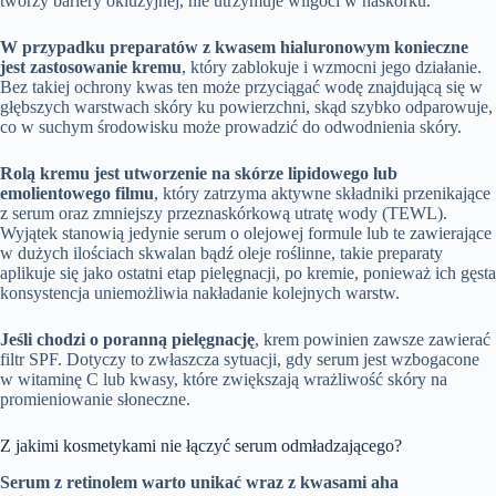
tworzy bariery okluzyjnej, nie utrzymuje wilgoci w naskórku.
W przypadku preparatów z kwasem hialuronowym konieczne
jest zastosowanie kremu
, który zablokuje i wzmocni jego działanie.
Bez takiej ochrony kwas ten może przyciągać wodę znajdującą się w
głębszych warstwach skóry ku powierzchni, skąd szybko odparowuje,
co w suchym środowisku może prowadzić do odwodnienia skóry.
Rolą kremu jest utworzenie na skórze lipidowego lub
emolientowego filmu
, który zatrzyma aktywne składniki przenikające
z serum oraz zmniejszy przeznaskórkową utratę wody (TEWL).
Wyjątek stanowią jedynie serum o olejowej formule lub te zawierające
w dużych ilościach skwalan bądź oleje roślinne, takie preparaty
aplikuje się jako ostatni etap pielęgnacji, po kremie, ponieważ ich gęsta
konsystencja uniemożliwia nakładanie kolejnych warstw.
Jeśli chodzi o poranną pielęgnację
, krem powinien zawsze zawierać
filtr SPF. Dotyczy to zwłaszcza sytuacji, gdy serum jest wzbogacone
w witaminę C lub kwasy, które zwiększają wrażliwość skóry na
promieniowanie słoneczne.
Z jakimi kosmetykami nie łączyć serum odmładzającego?
Serum z retinolem warto unikać wraz z kwasami aha