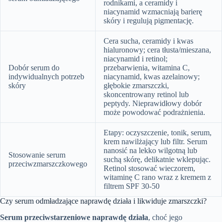
rodnikami, a ceramidy i
niacynamid wzmacniają barierę
skóry i regulują pigmentację.
Cera sucha, ceramidy i kwas
hialuronowy; cera tłusta/mieszana,
niacynamid i retinol;
Dobór serum do
przebarwienia, witamina C,
indywidualnych potrzeb
niacynamid, kwas azelainowy;
skóry
głębokie zmarszczki,
skoncentrowany retinol lub
peptydy. Nieprawidłowy dobór
może powodować podrażnienia.
Etapy: oczyszczenie, tonik, serum,
krem nawilżający lub filtr. Serum
nanosić na lekko wilgotną lub
Stosowanie serum
suchą skórę, delikatnie wklepując.
przeciwzmarszczkowego
Retinol stosować wieczorem,
witaminę C rano wraz z kremem z
filtrem SPF 30-50
Czy serum odmładzające naprawdę działa i likwiduje zmarszczki?
Serum przeciwstarzeniowe naprawdę działa
, choć jego