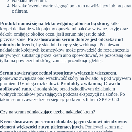
Nakładamy serum,
Na zakończenie warto sięgnąć po krem nawilżający lub preparat
z filtrem.
Produkt nanosi się na lekko wilgotną albo suchą skórę
, kilka
kropel delikatnie wklepujemy opuszkami palców w twarz, szyję oraz
dekolt, omijając okolice oczu, jeśli serum nie jest do nich
przeznaczone.
Po zastosowaniu serum dobrze jest odczekać od
minuty do trzech
, by składniki mogły się wchłonąć. Pospieszne
nakładanie kolejnych kosmetyków może prowadzić do rozcieńczenia
aktywnych substancji przez krem albo spowodować, że pozostaną one
tylko na powierzchni skóry, zamiast przeniknąć głębiej.
Serum zawierające retinol stosujemy wyłącznie wieczorem
,
ponieważ zwiększa ono wrażliwość skóry na światło, a pod wpływem
promieni UV ulega rozkładowi.
Produkty z witaminą C warto
aplikować rano
, chronią skórę przed szkodliwym działaniem
wolnych rodników powstających podczas ekspozycji na słońce. Po
takim serum zawsze trzeba sięgnąć po krem z filtrem SPF 30-50
Czy na serum odmładzające trzeba nakładać krem?
Krem stosowany po serum odmładzającym stanowi nieodzowny
element większości rutyn pielęgnacyjnych.
Ponieważ serum nie