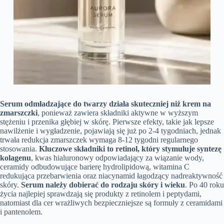
Serum odmładzające do twarzy działa skuteczniej niż krem na
zmarszczki
, ponieważ zawiera składniki aktywne w wyższym
stężeniu i przenika głębiej w skórę. Pierwsze efekty, takie jak lepsze
nawilżenie i wygładzenie, pojawiają się już po 2-4 tygodniach, jednak
trwała redukcja zmarszczek wymaga 8-12 tygodni regularnego
stosowania.
Kluczowe składniki to retinol, który stymuluje syntezę
kolagenu
, kwas hialuronowy odpowiadający za wiązanie wody,
ceramidy odbudowujące barierę hydrolipidową, witamina C
redukująca przebarwienia oraz niacynamid łagodzący nadreaktywność
skóry.
Serum należy dobierać do rodzaju skóry i wieku
. Po 40 roku
życia najlepiej sprawdzają się produkty z retinolem i peptydami,
natomiast dla cer wrażliwych bezpieczniejsze są formuły z ceramidami
i pantenolem.