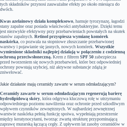
tych składników przynosi zauważalne efekty po około miesiącu do
dwóch.
Kwas azelainowy działa kompleksowo
, hamuje tyrozynazę, łagodzi
stany zapalne oraz posiada właściwości antybakteryjne. Dzięki temu
jest niezwykle efektywny przy przebarwieniach powstałych na skutek
stanów zapalnych.
Retinol przyspiesza wymianę komórek
naskórka
, co pozwala na stopniowe złuszczanie przebarwionej
warstwy i pojawianie się jasnych, nowych komórek.
Wszystkie
wymienione składniki najlepiej działają w połączeniu z codzienną
ochroną przeciwsłoneczną.
Krem z filtrem
SPF 50
zabezpiecza
przed tworzeniem się nowych przebarwień, które bez odpowiedniej
ochrony powstają szybciej, niż aktywne substancje zdążą je
zniwelować.
Jakie działanie mają ceramidy zawarte w serum odmładzającym?
Ceramidy zawarte w serum odmładzającym regenerują barierę
hydrolipidową skóry
, która odgrywa kluczową rolę w utrzymaniu
odpowiedniego poziomu nawilżenia oraz ochronie przed szkodliwym
wpływem czynników zewnętrznych. W najbardziej zewnętrznej
warstwie naskórka pełnią funkcję spoiwa, wypełniają przestrzenie
między keratynocytami, tworząc zwartą strukturę przypominającą
zaprawę murarską łączącą cegły. Z upływem lat zasoby ceramidów w