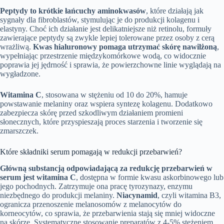
Peptydy to krótkie łańcuchy aminokwasów
, które działają jak
sygnały dla fibroblastów, stymulując je do produkcji kolagenu i
elastyny. Choć ich działanie jest delikatniejsze niż retinolu, formuły
zawierające peptydy są zwykle lepiej tolerowane przez osoby z cerą
wrażliwą.
Kwas hialuronowy pomaga utrzymać skórę nawilżoną
,
wypełniając przestrzenie międzykomórkowe wodą, co widocznie
poprawia jej jędrność i sprawia, że powierzchowne linie wyglądają na
wygładzone.
Witamina C
, stosowana w stężeniu od 10 do 20%, hamuje
powstawanie melaniny oraz wspiera syntezę kolagenu. Dodatkowo
zabezpiecza skórę przed szkodliwym działaniem promieni
słonecznych, które przyspieszają proces starzenia i tworzenie się
zmarszczek.
Które składniki serum pomagają w redukcji przebarwień?
Główną substancją odpowiadającą za redukcję przebarwień w
serum jest witamina C
, dostępna w formie kwasu askorbinowego lub
jego pochodnych. Zatrzymuje ona pracę tyrozynazy, enzymu
niezbędnego do produkcji melaniny.
Niacynamid
, czyli witamina B3,
ogranicza przenoszenie melanosomów z melanocytów do
korneocytów, co sprawia, że przebarwienia stają się mniej widoczne
na skórze. Systematyczne stosowanie preparatów z 4-5% stężeniem