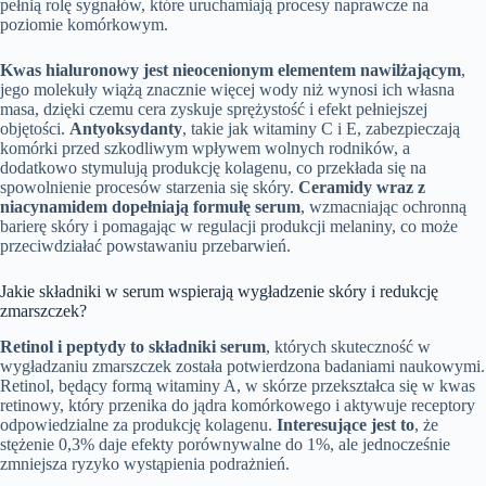
pełnią rolę sygnałów, które uruchamiają procesy naprawcze na
poziomie komórkowym.
Kwas hialuronowy jest nieocenionym elementem nawilżającym
,
jego molekuły wiążą znacznie więcej wody niż wynosi ich własna
masa, dzięki czemu cera zyskuje sprężystość i efekt pełniejszej
objętości.
Antyoksydanty
, takie jak witaminy C i E, zabezpieczają
komórki przed szkodliwym wpływem wolnych rodników, a
dodatkowo stymulują produkcję kolagenu, co przekłada się na
spowolnienie procesów starzenia się skóry.
Ceramidy wraz z
niacynamidem dopełniają formułę serum
, wzmacniając ochronną
barierę skóry i pomagając w regulacji produkcji melaniny, co może
przeciwdziałać powstawaniu przebarwień.
Jakie składniki w serum wspierają wygładzenie skóry i redukcję
zmarszczek?
Retinol i peptydy to składniki serum
, których skuteczność w
wygładzaniu zmarszczek została potwierdzona badaniami naukowymi.
Retinol, będący formą witaminy A, w skórze przekształca się w kwas
retinowy, który przenika do jądra komórkowego i aktywuje receptory
odpowiedzialne za produkcję kolagenu.
Interesujące jest to
, że
stężenie 0,3% daje efekty porównywalne do 1%, ale jednocześnie
zmniejsza ryzyko wystąpienia podrażnień.