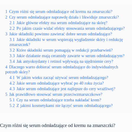
1
Czym różni się serum odmładzające od kremu na zmarszczki?
2
Czy serum odmładzające naprawdę działa i likwiduje zmarszczki?
2.1
Jakie główne efekty ma serum odmładzające na skórę?
2.2
Po jakim czasie widać efekty stosowania serum odmładzającego?
3
Jakie składniki powinno zawierać dobre serum odmładzające?
3.1
Jakie składniki w serum wspierają wygładzenie skóry i redukcję
zmarszczek?
3.2
Które składniki serum pomagają w redukcji przebarwień?
3.3
Jakie działanie mają ceramidy zawarte w serum odmładzającym?
3.4
Jak antyoksydanty i retinol wpływają na ujędrnienie cery?
4
Dlaczego warto dobierać serum odmładzające do indywidualnych
potrzeb skóry?
4.1
W jakim wieku zacząć używać serum odmładzającego?
4.2
Jakie serum odmładzające wybrać po 40 roku życia?
4.3
Jakie serum odmładzające jest najlepsze do cery wrażliwej?
5
Jak prawidłowo stosować serum przeciwzmarszczkowe?
5.1
Czy na serum odmładzające trzeba nakładać krem?
5.2
Z jakimi kosmetykami nie łączyć serum odmładzającego?
Czym różni się serum odmładzające od kremu na zmarszczki?