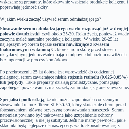
wskazane są preparaty, które aktywnie wspierają produkcję kolagenu i
poprawiają jędrność skóry.
W jakim wieku zacząć używać serum odmładzającego?
Stosowanie serum odmładzającego warto rozpocząć już w drugiej
połowie dwudziestki
, czyli około 25-30. Roku życia, ponieważ wtedy
zaczyna maleć naturalna produkcja kolagenu. W wieku 20-25 lat
najlepszym wyborem będzie
serum nawilżające z kwasem
hialuronowym i witaminą C
, które chroni skórę przed stresem
oksydacyjnym, jednocześnie dbając o odpowiedni poziom nawilżenia
bez ingerencji w procesy komórkowe.
Po przekroczeniu 25 lat dobrze jest wprowadzić do codziennej
pielęgnacji serum zawierające
niskie stężenie retinolu (0,025-0,05%)
lub peptydy
. Takie preparaty działają profilaktycznie, pomagając
zapobiegać powstawaniu zmarszczek, zanim staną się one zauważalne.
Specjaliści podkreślają
, że nie można zapominać o codziennym
stosowaniu kremu z filtrem SPF 30-50, który skutecznie chroni przed
fotostarzeniem, główną przyczyną powstawania zmarszczek. Serum
natomiast powinno być traktowane jako uzupełnienie ochrony
przeciwsłonecznej, a nie jej substytut. Jeśli nie mamy pewności, jakie
składniki będą najlepsze dla naszej cery, warto skonsultować się z