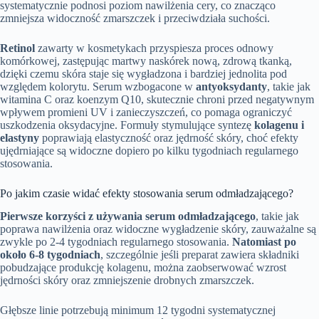
systematycznie podnosi poziom nawilżenia cery, co znacząco
zmniejsza widoczność zmarszczek i przeciwdziała suchości.
Retinol
zawarty w kosmetykach przyspiesza proces odnowy
komórkowej, zastępując martwy naskórek nową, zdrową tkanką,
dzięki czemu skóra staje się wygładzona i bardziej jednolita pod
względem kolorytu. Serum wzbogacone w
antyoksydanty
, takie jak
witamina C oraz koenzym Q10, skutecznie chroni przed negatywnym
wpływem promieni UV i zanieczyszczeń, co pomaga ograniczyć
uszkodzenia oksydacyjne. Formuły stymulujące syntezę
kolagenu i
elastyny
poprawiają elastyczność oraz jędrność skóry, choć efekty
ujędrniające są widoczne dopiero po kilku tygodniach regularnego
stosowania.
Po jakim czasie widać efekty stosowania serum odmładzającego?
Pierwsze korzyści z używania serum odmładzającego
, takie jak
poprawa nawilżenia oraz widoczne wygładzenie skóry, zauważalne są
zwykle po 2-4 tygodniach regularnego stosowania.
Natomiast po
około 6-8 tygodniach
, szczególnie jeśli preparat zawiera składniki
pobudzające produkcję kolagenu, można zaobserwować wzrost
jędrności skóry oraz zmniejszenie drobnych zmarszczek.
Głębsze linie potrzebują minimum 12 tygodni systematycznej