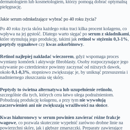
dermatologiem lub kosmetologiem, którzy pomogą dobrać optymalną
pielęgnację.
Jakie serum odmładzające wybrać po 40 roku życia?
Po 40 roku życia skóra każdego roku traci kilka procent kolagenu, co
wpływa na jej gęstość. Dlatego warto sięgać po
serum z składnikami
,
które stymulują jego produkcję, takimi jak
retinol w stężeniu 0,3-1%
,
peptydy sygnałowe
czy
kwas askorbinowy
.
Retinol najlepiej nakładać wieczorem
, gdyż wspomaga proces
wymiany komórek i aktywuje fibroblasty. Osoby rozpoczynające jego
używanie po czterdziestce powinny zaczynać od niższych dawek,
około
0,1-0,3%
, stopniowo zwiększając je, by uniknąć przesuszenia i
nadmiernego złuszczania się skóry.
Peptydy to świetna alternatywa lub uzupełnienie retinolu
,
szczególnie dla tych, których cera łatwo ulega podrażnieniom.
Pobudzają produkcję kolagenu, a przy tym
nie wywołują
zaczerwienień ani nie zwiększają wrażliwości na słońce
.
Kwas hialuronowy w serum powinien zawierać różne frakcje
wagowe
, co pozwala skutecznie wypełnić zarówno drobne linie na
powierzchni skóry, jak i głębsze zmarszczki. Preparaty zawierające