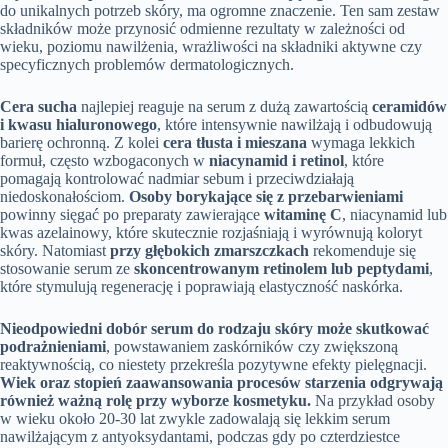
do unikalnych potrzeb skóry, ma ogromne znaczenie. Ten sam zestaw
składników może przynosić odmienne rezultaty w zależności od
wieku, poziomu nawilżenia, wrażliwości na składniki aktywne czy
specyficznych problemów dermatologicznych.
Cera sucha
najlepiej reaguje na serum z dużą zawartością
ceramidów
i kwasu hialuronowego
, które intensywnie nawilżają i odbudowują
barierę ochronną. Z kolei
cera tłusta i mieszana
wymaga lekkich
formuł, często wzbogaconych w
niacynamid i retinol
, które
pomagają kontrolować nadmiar sebum i przeciwdziałają
niedoskonałościom.
Osoby borykające się z przebarwieniami
powinny sięgać po preparaty zawierające
witaminę C
, niacynamid lub
kwas azelainowy, które skutecznie rozjaśniają i wyrównują koloryt
skóry. Natomiast
przy głębokich zmarszczkach
rekomenduje się
stosowanie serum ze
skoncentrowanym retinolem lub peptydami
,
które stymulują regenerację i poprawiają elastyczność naskórka.
Nieodpowiedni dobór serum do rodzaju skóry może skutkować
podrażnieniami
, powstawaniem zaskórników czy zwiększoną
reaktywnością, co niestety przekreśla pozytywne efekty pielęgnacji.
Wiek oraz stopień zaawansowania procesów starzenia odgrywają
również ważną rolę przy wyborze kosmetyku.
Na przykład osoby
w wieku około 20-30 lat zwykle zadowalają się lekkim serum
nawilżającym z antyoksydantami, podczas gdy po czterdziestce