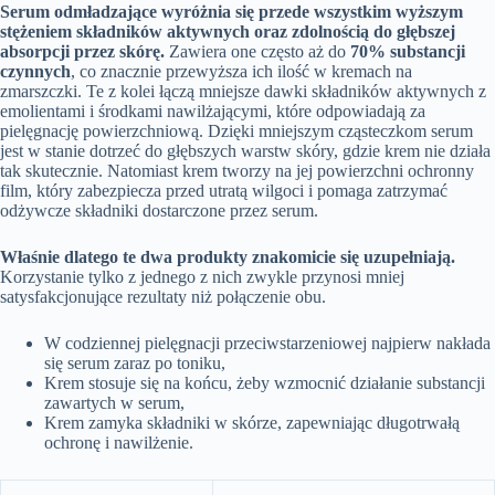
Serum odmładzające wyróżnia się przede wszystkim wyższym
stężeniem składników aktywnych oraz zdolnością do głębszej
absorpcji przez skórę.
Zawiera one często aż do
70% substancji
czynnych
, co znacznie przewyższa ich ilość w kremach na
zmarszczki. Te z kolei łączą mniejsze dawki składników aktywnych z
emolientami i środkami nawilżającymi, które odpowiadają za
pielęgnację powierzchniową. Dzięki mniejszym cząsteczkom serum
jest w stanie dotrzeć do głębszych warstw skóry, gdzie krem nie działa
tak skutecznie. Natomiast krem tworzy na jej powierzchni ochronny
film, który zabezpiecza przed utratą wilgoci i pomaga zatrzymać
odżywcze składniki dostarczone przez serum.
Właśnie dlatego te dwa produkty znakomicie się uzupełniają.
Korzystanie tylko z jednego z nich zwykle przynosi mniej
satysfakcjonujące rezultaty niż połączenie obu.
W codziennej pielęgnacji przeciwstarzeniowej najpierw nakłada
się serum zaraz po toniku,
Krem stosuje się na końcu, żeby wzmocnić działanie substancji
zawartych w serum,
Krem zamyka składniki w skórze, zapewniając długotrwałą
ochronę i nawilżenie.