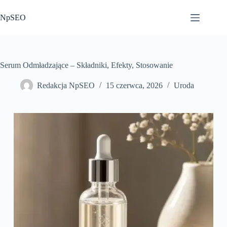
Przejdź
do
NpSEO
treści
Serum Odmładzające – Składniki, Efekty, Stosowanie
Redakcja NpSEO
15 czerwca, 2026
Uroda