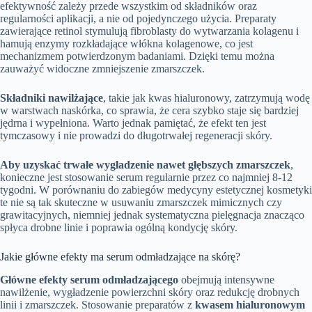
efektywność zależy przede wszystkim od składników oraz
regularności aplikacji, a nie od pojedynczego użycia. Preparaty
zawierające retinol stymulują fibroblasty do wytwarzania kolagenu i
hamują enzymy rozkładające włókna kolagenowe, co jest
mechanizmem potwierdzonym badaniami. Dzięki temu można
zauważyć widoczne zmniejszenie zmarszczek.
Składniki nawilżające
, takie jak kwas hialuronowy, zatrzymują wodę
w warstwach naskórka, co sprawia, że cera szybko staje się bardziej
jędrna i wypełniona. Warto jednak pamiętać, że efekt ten jest
tymczasowy i nie prowadzi do długotrwałej regeneracji skóry.
Aby uzyskać trwałe wygładzenie nawet głębszych zmarszczek
,
konieczne jest stosowanie serum regularnie przez co najmniej 8-12
tygodni. W porównaniu do zabiegów medycyny estetycznej kosmetyki
te nie są tak skuteczne w usuwaniu zmarszczek mimicznych czy
grawitacyjnych, niemniej jednak systematyczna pielęgnacja znacząco
spłyca drobne linie i poprawia ogólną kondycję skóry.
Jakie główne efekty ma serum odmładzające na skórę?
Główne efekty serum odmładzającego
obejmują intensywne
nawilżenie, wygładzenie powierzchni skóry oraz redukcję drobnych
linii i zmarszczek. Stosowanie preparatów z
kwasem hialuronowym