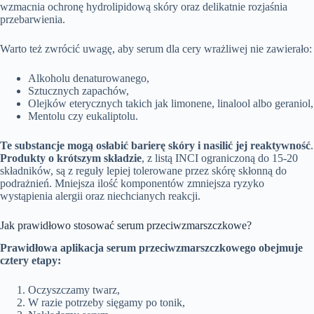
wzmacnia ochronę hydrolipidową skóry oraz delikatnie rozjaśnia
przebarwienia.
Warto też zwrócić uwagę, aby serum dla cery wrażliwej nie zawierało:
Alkoholu denaturowanego,
Sztucznych zapachów,
Olejków eterycznych takich jak limonene, linalool albo geraniol,
Mentolu czy eukaliptolu.
Te substancje mogą osłabić barierę skóry i nasilić jej reaktywność
.
Produkty o krótszym składzie
, z listą INCI ograniczoną do 15-20
składników, są z reguły lepiej tolerowane przez skórę skłonną do
podrażnień. Mniejsza ilość komponentów zmniejsza ryzyko
wystąpienia alergii oraz niechcianych reakcji.
Jak prawidłowo stosować serum przeciwzmarszczkowe?
Prawidłowa aplikacja serum przeciwzmarszczkowego obejmuje
cztery etapy:
Oczyszczamy twarz,
W razie potrzeby sięgamy po tonik,