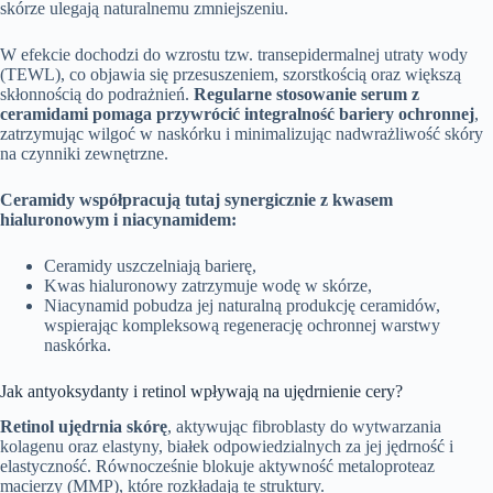
skórze ulegają naturalnemu zmniejszeniu.
W efekcie dochodzi do wzrostu tzw. transepidermalnej utraty wody
(TEWL), co objawia się przesuszeniem, szorstkością oraz większą
skłonnością do podrażnień.
Regularne stosowanie serum z
ceramidami pomaga przywrócić integralność bariery ochronnej
,
zatrzymując wilgoć w naskórku i minimalizując nadwrażliwość skóry
na czynniki zewnętrzne.
Ceramidy współpracują tutaj synergicznie z kwasem
hialuronowym i niacynamidem:
Ceramidy uszczelniają barierę,
Kwas hialuronowy zatrzymuje wodę w skórze,
Niacynamid pobudza jej naturalną produkcję ceramidów,
wspierając kompleksową regenerację ochronnej warstwy
naskórka.
Jak antyoksydanty i retinol wpływają na ujędrnienie cery?
Retinol ujędrnia skórę
, aktywując fibroblasty do wytwarzania
kolagenu oraz elastyny, białek odpowiedzialnych za jej jędrność i
elastyczność. Równocześnie blokuje aktywność metaloproteaz
macierzy (MMP), które rozkładają te struktury.