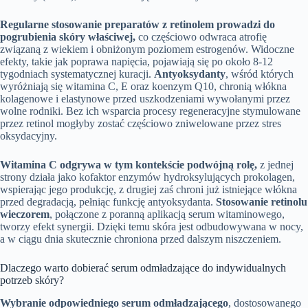
Regularne stosowanie preparatów z retinolem prowadzi do
pogrubienia skóry właściwej,
co częściowo odwraca atrofię
związaną z wiekiem i obniżonym poziomem estrogenów. Widoczne
efekty, takie jak poprawa napięcia, pojawiają się po około 8-12
tygodniach systematycznej kuracji.
Antyoksydanty
, wśród których
wyróżniają się witamina C, E oraz koenzym Q10, chronią włókna
kolagenowe i elastynowe przed uszkodzeniami wywołanymi przez
wolne rodniki. Bez ich wsparcia procesy regeneracyjne stymulowane
przez retinol mogłyby zostać częściowo zniwelowane przez stres
oksydacyjny.
Witamina C odgrywa w tym kontekście podwójną rolę,
z jednej
strony działa jako kofaktor enzymów hydroksylujących prokolagen,
wspierając jego produkcję, z drugiej zaś chroni już istniejące włókna
przed degradacją, pełniąc funkcję antyoksydanta.
Stosowanie retinolu
wieczorem
, połączone z poranną aplikacją serum witaminowego,
tworzy efekt synergii. Dzięki temu skóra jest odbudowywana w nocy,
a w ciągu dnia skutecznie chroniona przed dalszym niszczeniem.
Dlaczego warto dobierać serum odmładzające do indywidualnych
potrzeb skóry?
Wybranie odpowiedniego serum odmładzającego
, dostosowanego