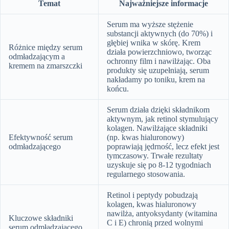
Temat
Najważniejsze informacje
Serum ma wyższe stężenie
substancji aktywnych (do 70%) i
głębiej wnika w skórę. Krem
Różnice między serum
działa powierzchniowo, tworząc
odmładzającym a
ochronny film i nawilżając. Oba
kremem na zmarszczki
produkty się uzupełniają, serum
nakładamy po toniku, krem na
końcu.
Serum działa dzięki składnikom
aktywnym, jak retinol stymulujący
kolagen. Nawilżające składniki
Efektywność serum
(np. kwas hialuronowy)
odmładzającego
poprawiają jędrność, lecz efekt jest
tymczasowy. Trwałe rezultaty
uzyskuje się po 8-12 tygodniach
regularnego stosowania.
Retinol i peptydy pobudzają
kolagen, kwas hialuronowy
nawilża, antyoksydanty (witamina
Kluczowe składniki
C i E) chronią przed wolnymi
serum odmładzającego