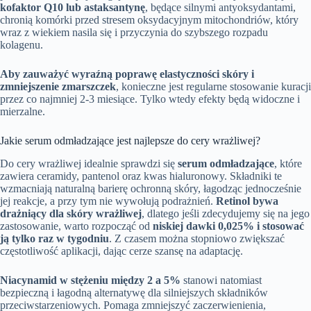
kofaktor Q10 lub astaksantynę
, będące silnymi antyoksydantami,
chronią komórki przed stresem oksydacyjnym mitochondriów, który
wraz z wiekiem nasila się i przyczynia do szybszego rozpadu
kolagenu.
Aby zauważyć wyraźną poprawę elastyczności skóry i
zmniejszenie zmarszczek
, konieczne jest regularne stosowanie kuracji
przez co najmniej 2-3 miesiące. Tylko wtedy efekty będą widoczne i
mierzalne.
Jakie serum odmładzające jest najlepsze do cery wrażliwej?
Do cery wrażliwej idealnie sprawdzi się
serum odmładzające
, które
zawiera ceramidy, pantenol oraz kwas hialuronowy. Składniki te
wzmacniają naturalną barierę ochronną skóry, łagodząc jednocześnie
jej reakcje, a przy tym nie wywołują podrażnień.
Retinol bywa
drażniący dla skóry wrażliwej
, dlatego jeśli zdecydujemy się na jego
zastosowanie, warto rozpocząć od
niskiej dawki 0,025% i stosować
ją tylko raz w tygodniu
. Z czasem można stopniowo zwiększać
częstotliwość aplikacji, dając cerze szansę na adaptację.
Niacynamid w stężeniu między 2 a 5%
stanowi natomiast
bezpieczną i łagodną alternatywę dla silniejszych składników
przeciwstarzeniowych. Pomaga zmniejszyć zaczerwienienia,