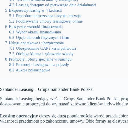
4.2
Leasing dostępny od pierwszego dnia działalności
5
Ekspresowy leasing w 4 krokach
5.1
Procedura uproszczona i szybka decyzja
5.2
Podpisywanie umowy leasingowej online
6
Elastyczne warunki finansowania
6.1
Wybór okresu finansowania
6.2
Opcje dla osób fizycznych i firm
7
Usługi dodatkowe i ubezpieczenia
7.1
Ubezpieczenie GAP i karta paliwowa
7.2
Obsługa klienta i zgłoszenie szkody
8
Promocje i oferty specjalne w leasingu
8.1
Promocje leasingowe na pojazdy
8.2
Aukcje poleasingowe
Santander Leasing – Grupa Santander Bank Polska
Santander Leasing, będący częścią Grupy Santander Bank Polska, prop
dostosowanie propozycji do wymagań zarówno klientów indywidualnych,
Leasing operacyjny
cieszy się dużą popularnością wśród przedsiębio
własności przedmiotu po zakończeniu umowy. Obie formy są elastyczn