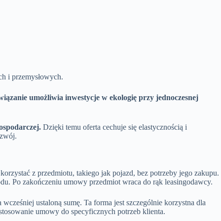
ych i przemysłowych.
wiązanie umożliwia inwestycje w ekologię przy jednoczesnej
ospodarczej.
Dzięki temu oferta cechuje się elastycznością i
ozwój.
rzystać z przedmiotu, takiego jak pojazd, bez potrzeby jego zakupu.
hodu. Po zakończeniu umowy przedmiot wraca do rąk leasingodawcy.
wcześniej ustaloną sumę. Ta forma jest szczególnie korzystna dla
ostosowanie umowy do specyficznych potrzeb klienta.