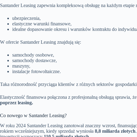
Santander Leasing zapewnia kompleksową obsługę na każdym etapie re
ubezpieczenia,
elastyczne warunki finansowe,
idealne dopasowanie okresu i warunków kontraktu do indywidu
W ofercie Santander Leasing znajdują się:
samochody osobowe,
samochody dostawcze,
maszyny,
instalacje fotowoltaiczne.
Taka różnorodność przyciąga klientów z różnych sektorów gospodarki 
Elastyczność finansowa połączona z profesjonalną obsługą sprawia, ż
poprzez leasing.
Co nowego w Santander Leasing?
W roku 2024 Santander Leasing zanotował znaczny wzrost, finansując
rokiem wcześniejszym, kiedy sprzedaż wyniosła
8,8 miliarda złotych
inwestycji wynoszący
110,5 miliarda złotych
.