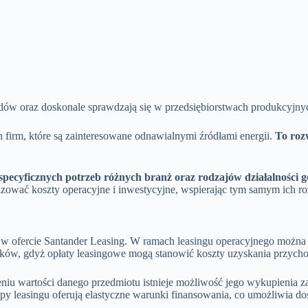
jazdów oraz doskonale sprawdzają się w przedsiębiorstwach produkcyjn
h firm, które są zainteresowane odnawialnymi źródłami energii.
To roz
pecyficznych potrzeb różnych branż oraz rodzajów działalności g
zować koszty operacyjne i inwestycyjne, wspierając tym samym ich r
 ofercie Santander Leasing. W ramach leasingu operacyjnego można ko
atków, gdyż opłaty leasingowe mogą stanowić koszty uzyskania przyc
niu wartości danego przedmiotu istnieje możliwość jego wykupienia za 
ypy leasingu oferują elastyczne warunki finansowania, co umożliwia d