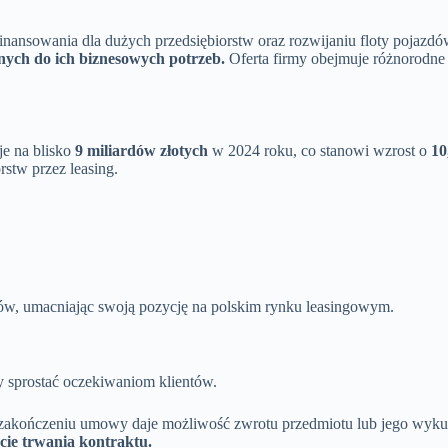
 finansowania dla dużych przedsiębiorstw oraz rozwijaniu floty pojazd
ych do ich biznesowych potrzeb.
Oferta firmy obejmuje różnorodne 
je na blisko
9 miliardów złotych
w 2024 roku, co stanowi wzrost o
1
stw przez leasing.
tów, umacniając swoją pozycję na polskim rynku leasingowym.
y sprostać oczekiwaniom klientów.
 zakończeniu umowy daje możliwość zwrotu przedmiotu lub jego wykup
cie trwania kontraktu.