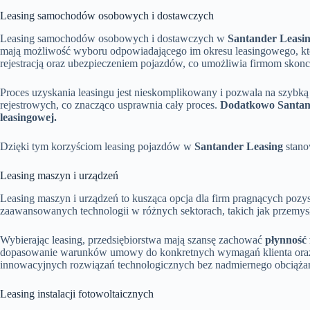
Leasing samochodów osobowych i dostawczych
Leasing samochodów osobowych i dostawczych w
Santander Leasi
mają możliwość wyboru odpowiadającego im okresu leasingowego, kt
rejestracją oraz ubezpieczeniem pojazdów, co umożliwia firmom skonc
Proces uzyskania leasingu jest nieskomplikowany i pozwala na szybk
rejestrowych, co znacząco usprawnia cały proces.
Dodatkowo Santand
leasingowej.
Dzięki tym korzyściom leasing pojazdów w
Santander Leasing
stano
Leasing maszyn i urządzeń
Leasing maszyn i urządzeń to kusząca opcja dla firm pragnących poz
zaawansowanych technologii w różnych sektorach, takich jak przemy
Wybierając leasing, przedsiębiorstwa mają szansę zachować
płynność
dopasowanie warunków umowy do konkretnych wymagań klienta oraz spe
innowacyjnych rozwiązań technologicznych bez nadmiernego obciążan
Leasing instalacji fotowoltaicznych