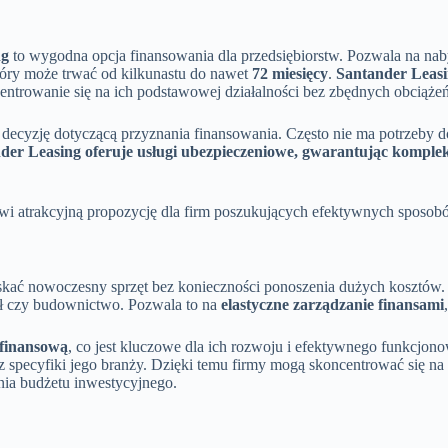
ng
to wygodna opcja finansowania dla przedsiębiorstw. Pozwala na na
óry może trwać od kilkunastu do nawet
72 miesięcy
.
Santander Leas
entrowanie się na ich podstawowej działalności bez zbędnych obciąże
ą decyzję dotyczącą przyznania finansowania. Często nie ma potrzeb
er Leasing oferuje usługi ubezpieczeniowe, gwarantując komple
wi atrakcyjną propozycję dla firm poszukujących efektywnych sposobó
yskać nowoczesny sprzęt bez konieczności ponoszenia dużych kosztów.
sł czy budownictwo. Pozwala to na
elastyczne zarządzanie finansami
 finansową
, co jest kluczowe dla ich rozwoju i efektywnego funkcjon
cyfiki jego branży. Dzięki temu firmy mogą skoncentrować się na sw
ia budżetu inwestycyjnego.