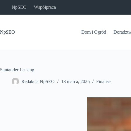
Przejdź
NpSEO
Współpraca
do
treści
NpSEO
Dom i Ogród
Doradzt
Santander Leasing
Redakcja NpSEO
13 marca, 2025
Finanse