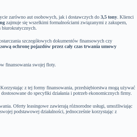
bycie zarówno aut osobowych, jak i dostawczych do
3,5 tony
. Klienci
ing
zajmuje się wszelkimi formalnościami związanymi z zakupem,
ń biurokratycznych.
y dostarczania szczegółowych dokumentów finansowych czy
ksową ochronę pojazdów przez cały czas trwania umowy
w finansowania swojej floty.
 Korzystając z tej formy finansowania, przedsiębiorstwa mogą używać
, dostosowane do specyfiki działania i potrzeb ekonomicznych firmy.
owania. Oferty leasingowe zawierają różnorodne usługi, umożliwiając
ojej podstawowej działalności, jednocześnie korzystając z