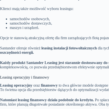
Klienci mają także możliwość wyboru leasingu:
samochodów osobowych,
samochodów dostawczych,
maszyn i urządzeń.
Opcje te stanowią atrakcyjną ofertę dla firm zarządzających flotą po
Santander oferuje również
leasing instalacji fotowoltaicznych
dla tyc
oszczędności energii.
Każdy produkt Santander Leasing jest starannie dostosowany do s
kompleksowością, co pozwala przedsiębiorstwom efektywnie optymali
Leasing operacyjny i finansowy
Leasing operacyjny
oraz
finansowy
to dwa główne modele dostępne w
To świetna opcja dla przedsiębiorstw dążących do optymalizacji wyd
Natomiast leasing finansowy działa podobnie do kredytu.
Po spłace
firm, które planują długotrwałe posiadanie określonego aktywa. Oba t