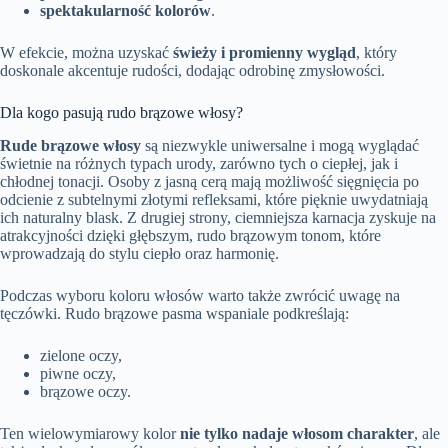
spektakularność kolorów
.
W efekcie, można uzyskać
świeży i promienny wygląd
, który
doskonale akcentuje rudości, dodając odrobinę zmysłowości.
Dla kogo pasują rudo brązowe włosy?
Rude brązowe włosy
są niezwykle uniwersalne i mogą wyglądać
świetnie na różnych typach urody, zarówno tych o ciepłej, jak i
chłodnej tonacji. Osoby z jasną cerą mają możliwość sięgnięcia po
odcienie z subtelnymi złotymi refleksami, które pięknie uwydatniają
ich naturalny blask. Z drugiej strony, ciemniejsza karnacja zyskuje na
atrakcyjności dzięki głębszym, rudo brązowym tonom, które
wprowadzają do stylu ciepło oraz harmonię.
Podczas wyboru koloru włosów warto także zwrócić uwagę na
tęczówki. Rudo brązowe pasma wspaniale podkreślają:
zielone oczy,
piwne oczy,
brązowe oczy.
Ten wielowymiarowy kolor
nie tylko nadaje włosom charakter
, ale