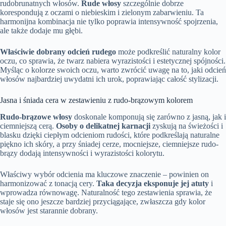
rudobrunatnych włosów.
Rude włosy
szczególnie dobrze
korespondują z oczami o niebieskim i zielonym zabarwieniu. Ta
harmonijna kombinacja nie tylko poprawia intensywność spojrzenia,
ale także dodaje mu głębi.
Właściwie dobrany odcień rudego
może podkreślić naturalny kolor
oczu, co sprawia, że twarz nabiera wyrazistości i estetycznej spójności.
Myśląc o kolorze swoich oczu, warto zwrócić uwagę na to, jaki odcień
włosów najbardziej uwydatni ich urok, poprawiając całość stylizacji.
Jasna i śniada cera w zestawieniu z rudo-brązowym kolorem
Rudo-brązowe włosy
doskonale komponują się zarówno z jasną, jak i
ciemniejszą cerą.
Osoby o delikatnej karnacji
zyskują na świeżości i
blasku dzięki ciepłym odcieniom rudości, które podkreślają naturalne
piękno ich skóry, a przy śniadej cerze, mocniejsze, ciemniejsze rudo-
brązy dodają intensywności i wyrazistości kolorytu.
Właściwy wybór odcienia ma kluczowe znaczenie – powinien on
harmonizować z tonacją cery.
Taka decyzja eksponuje jej atuty
i
wprowadza równowagę. Naturalność tego zestawienia sprawia, że
staje się ono jeszcze bardziej przyciągające, zwłaszcza gdy kolor
włosów jest starannie dobrany.