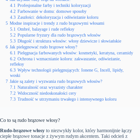
4.1
Profesjonalne farby i techniki koloryzacji
4.2
Farbowanie w domu: domowe sposoby
4.3
Zaszłości: dekoloryzacja i odświeżanie koloru
5
Modne inspiracje i trendy z rudo brązowymi włosami
5.1
Ombré, balayage i rude refleksy
5.2
Popularne fryzury dla rudo brązowych włosów
5.3
Długość i struktura włosów: włosy dziewicze i słowiańskie
6
Jak pielęgnować rudo brązowe włosy?
6.1
Pielęgnacja farbowanych włosów: kosmetyki, keratyna, ceramidy
6.2
Ochrona i wzmacnianie koloru: zakwaszanie, odświeżanie,
refleksy
6.3
Wpływ technologii pielęgnujących: Ionene G, Incell, lipidy,
woski
7
Jakie są zalety i wyzwania rudo brązowych włosów?
7.1
Naturalność oraz wyrazisty charakter
7.2
Widoczność niedoskonałości cery
7.3
Trudność w utrzymaniu trwałego i intensywnego koloru
Co to są rudo brązowe włosy?
Rudo-brązowe włosy
to niezwykły kolor, który harmonijnie łączy
ciepłe brązowe tonacje z żywym rudym akcentem. Taki odcień z