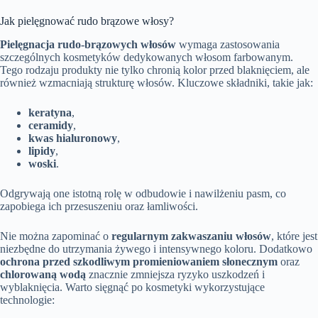
Jak pielęgnować rudo brązowe włosy?
Pielęgnacja rudo-brązowych włosów
wymaga zastosowania
szczególnych kosmetyków dedykowanych włosom farbowanym.
Tego rodzaju produkty nie tylko chronią kolor przed blaknięciem, ale
również wzmacniają strukturę włosów. Kluczowe składniki, takie jak:
keratyna
,
ceramidy
,
kwas hialuronowy
,
lipidy
,
woski
.
Odgrywają one istotną rolę w odbudowie i nawilżeniu pasm, co
zapobiega ich przesuszeniu oraz łamliwości.
Nie można zapominać o
regularnym zakwaszaniu włosów
, które jest
niezbędne do utrzymania żywego i intensywnego koloru. Dodatkowo
ochrona przed szkodliwym promieniowaniem słonecznym
oraz
chlorowaną wodą
znacznie zmniejsza ryzyko uszkodzeń i
wyblaknięcia. Warto sięgnąć po kosmetyki wykorzystujące
technologie: