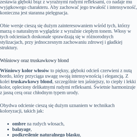
zestawia głęboki brąz z wyraźnymi rudymi refleksami, co nadaje mu
wyjątkowego charakteru. Aby zachować jego trwałość i intensywność,
konieczna jest staranna pielęgnacja.
Obie wersje cieszą się dużym zainteresowaniem wśród tych, którzy
marzą o naturalnym wyglądzie z wyraźnie ciepłym tonem. Włosy w
tych odcieniach doskonale sprawdzają się w różnorodnych
stylizacjach, przy jednoczesnym zachowaniu zdrowej i gładkiej
struktury.
Wiśniowy oraz truskawkowy blond
Wiśniowy kolor włosów
to piękny, głęboki odcień czerwieni z nutą
bordo, który przyciąga uwagę swoją intensywnością i elegancją. Z
kolei
truskawkowy blond
, szczególnie ten jaśniejszy, to ciepły i lekki
kolor, opleciony delikatnymi rudymi refleksami. Świetnie harmonizuje
z jasną cerą oraz chłodnym typem urody.
Obydwa odcienie cieszą się dużym uznaniem w technikach
koloryzacji, takich jak:
ombre
na rudych włosach,
balayage
,
podkreślenie naturalnego blasku
,