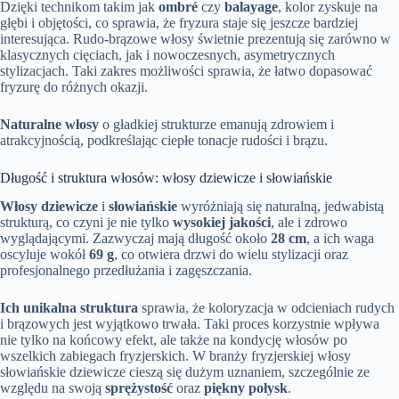
Dzięki technikom takim jak
ombré
czy
balayage
, kolor zyskuje na
głębi i objętości, co sprawia, że fryzura staje się jeszcze bardziej
interesująca. Rudo-brązowe włosy świetnie prezentują się zarówno w
klasycznych cięciach, jak i nowoczesnych, asymetrycznych
stylizacjach. Taki zakres możliwości sprawia, że łatwo dopasować
fryzurę do różnych okazji.
Naturalne włosy
o gładkiej strukturze emanują zdrowiem i
atrakcyjnością, podkreślając ciepłe tonacje rudości i brązu.
Długość i struktura włosów: włosy dziewicze i słowiańskie
Włosy dziewicze
i
słowiańskie
wyróżniają się naturalną, jedwabistą
strukturą, co czyni je nie tylko
wysokiej jakości
, ale i zdrowo
wyglądającymi. Zazwyczaj mają długość około
28 cm
, a ich waga
oscyluje wokół
69 g
, co otwiera drzwi do wielu stylizacji oraz
profesjonalnego przedłużania i zagęszczania.
Ich unikalna struktura
sprawia, że koloryzacja w odcieniach rudych
i brązowych jest wyjątkowo trwała. Taki proces korzystnie wpływa
nie tylko na końcowy efekt, ale także na kondycję włosów po
wszelkich zabiegach fryzjerskich. W branży fryzjerskiej włosy
słowiańskie dziewicze cieszą się dużym uznaniem, szczególnie ze
względu na swoją
sprężystość
oraz
piękny połysk
.