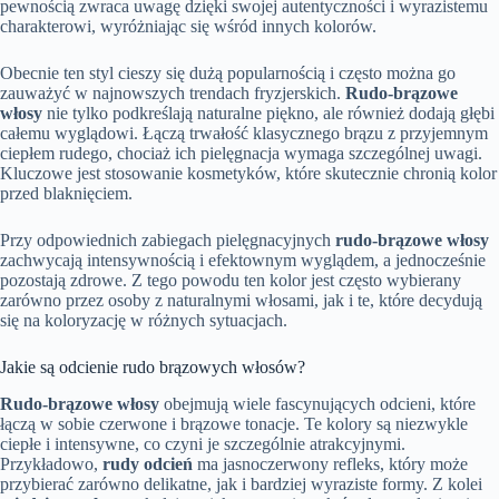
pewnością zwraca uwagę dzięki swojej autentyczności i wyrazistemu
charakterowi, wyróżniając się wśród innych kolorów.
Obecnie ten styl cieszy się dużą popularnością i często można go
zauważyć w najnowszych trendach fryzjerskich.
Rudo-brązowe
włosy
nie tylko podkreślają naturalne piękno, ale również dodają głębi
całemu wyglądowi. Łączą trwałość klasycznego brązu z przyjemnym
ciepłem rudego, chociaż ich pielęgnacja wymaga szczególnej uwagi.
Kluczowe jest stosowanie kosmetyków, które skutecznie chronią kolor
przed blaknięciem.
Przy odpowiednich zabiegach pielęgnacyjnych
rudo-brązowe włosy
zachwycają intensywnością i efektownym wyglądem, a jednocześnie
pozostają zdrowe. Z tego powodu ten kolor jest często wybierany
zarówno przez osoby z naturalnymi włosami, jak i te, które decydują
się na koloryzację w różnych sytuacjach.
Jakie są odcienie rudo brązowych włosów?
Rudo-brązowe włosy
obejmują wiele fascynujących odcieni, które
łączą w sobie czerwone i brązowe tonacje. Te kolory są niezwykle
ciepłe i intensywne, co czyni je szczególnie atrakcyjnymi.
Przykładowo,
rudy odcień
ma jasnoczerwony refleks, który może
przybierać zarówno delikatne, jak i bardziej wyraziste formy. Z kolei