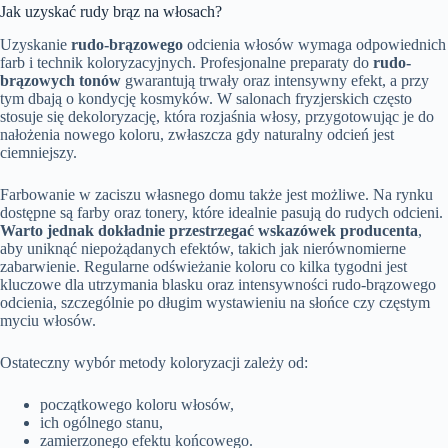
Jak uzyskać rudy brąz na włosach?
Uzyskanie
rudo-brązowego
odcienia włosów wymaga odpowiednich
farb i technik koloryzacyjnych. Profesjonalne preparaty do
rudo-
brązowych tonów
gwarantują trwały oraz intensywny efekt, a przy
tym dbają o kondycję kosmyków. W salonach fryzjerskich często
stosuje się dekoloryzację, która rozjaśnia włosy, przygotowując je do
nałożenia nowego koloru, zwłaszcza gdy naturalny odcień jest
ciemniejszy.
Farbowanie w zaciszu własnego domu także jest możliwe. Na rynku
dostępne są farby oraz tonery, które idealnie pasują do rudych odcieni.
Warto jednak dokładnie przestrzegać wskazówek producenta
,
aby uniknąć niepożądanych efektów, takich jak nierównomierne
zabarwienie. Regularne odświeżanie koloru co kilka tygodni jest
kluczowe dla utrzymania blasku oraz intensywności rudo-brązowego
odcienia, szczególnie po długim wystawieniu na słońce czy częstym
myciu włosów.
Ostateczny wybór metody koloryzacji zależy od:
początkowego koloru włosów,
ich ogólnego stanu,
zamierzonego efektu końcowego.