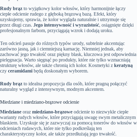
Rudy brąz
to wyjątkowy kolor włosów, który harmonijnie łączy
ciepłe odcienie rudego z głęboką brązową bazą. Efekt, który
uzyskujemy, sprawia, że kolor wygląda naturalnie i utrzymuje się
przez długi czas.
Jego intensywność i wyrazistość
, osiągnięte dzięki
profesjonalnym farbom, przyciągają wzrok i dodają uroku.
Ten odcień pasuje do różnych typów urody, subtelnie akcentując
zarówno jasną, jak i ciemniejszą karnację. Niemniej jednak, aby
zachować jego trwałość oraz piękny blask, kluczowa jest odpowiednia
pielęgnacja. Warto sięgnąć po produkty, które nie tylko wzmacniają
strukturę włosów, ale także chronią ich kolor. Kosmetyki z
keratyną
czy
ceramidami
będą doskonałym wyborem.
Rudy brąz
to idealna propozycja dla osób, które pragną połączyć
naturalny wygląd z intensywnym, modnym akcentem.
Miedziane i miedziano-brązowe odcienie
Miedziane
oraz
miedziano-brązowe
odcienie to niezwykle ciepłe
warianty rudych włosów, które przyciągają uwagę swym metalicznym
blaskiem. Uzyskuje się je zazwyczaj za pomocą tonerów do włosów w
odcieniach rudawych, które nie tylko podkreślają ten
charakterystyczny kolor, ale także przedłużają jego trwałość.