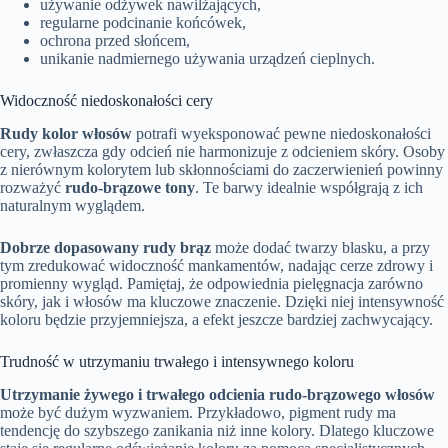
używanie odżywek nawilżających,
regularne podcinanie końcówek,
ochrona przed słońcem,
unikanie nadmiernego używania urządzeń cieplnych.
Widoczność niedoskonałości cery
Rudy kolor włosów
potrafi wyeksponować pewne niedoskonałości
cery, zwłaszcza gdy odcień nie harmonizuje z odcieniem skóry. Osoby
z nierównym kolorytem lub skłonnościami do zaczerwienień powinny
rozważyć
rudo-brązowe tony
. Te barwy idealnie współgrają z ich
naturalnym wyglądem.
Dobrze dopasowany rudy brąz
może dodać twarzy blasku, a przy
tym zredukować widoczność mankamentów, nadając cerze zdrowy i
promienny wygląd. Pamiętaj, że odpowiednia pielęgnacja zarówno
skóry, jak i włosów ma kluczowe znaczenie. Dzięki niej intensywność
koloru będzie przyjemniejsza, a efekt jeszcze bardziej zachwycający.
Trudność w utrzymaniu trwałego i intensywnego koloru
Utrzymanie żywego i trwałego odcienia rudo-brązowego włosów
może być dużym wyzwaniem. Przykładowo, pigment rudy ma
tendencję do szybszego zanikania niż inne kolory. Dlatego kluczowe