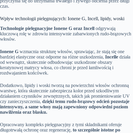
przyczynia się do utrzymania trwałego i żywego odcienia przez długi
czas.
Wpływ technologii pielęgnujących: Ionene G, Incell, lipidy, woski
Technologie pielęgnacyjne Ionene G oraz Incell
odgrywają
kluczową rolę w zdrowiu intensywnie zabarwionych rudo-brązowych
włosów.
Ionene G
wzmacnia strukturę włosów, sprawiając, że stają się one
bardziej elastyczne oraz odporne na różne uszkodzenia,
Incelle
działa
od wewnątrz, skutecznie odbudowując uszkodzone obszary
keratynowej matrycy włosa, co chroni je przed łamliwością i
rozdwajaniem końcówek.
Dodatkowo, lipidy i woski tworzą na powierzchni włosów ochronną
warstwę, która skutecznie zabezpiecza kolor przed szkodliwym
działaniem czynników zewnętrznych, takich jak promieniowanie UV
czy zanieczyszczenia,
dzięki temu rudo-brązowy odcień pozostaje
intensywny, a same włosy mają zapewniony odpowiedni poziom
nawilżenia oraz blasku.
Opracowany kompleks pielęgnacyjny z tymi składnikami oferuje
długotrwałą ochronę oraz regenerację,
to szczególnie istotne po