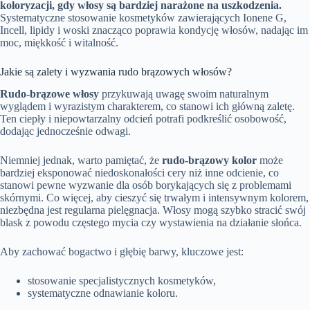
koloryzacji, gdy włosy są bardziej narażone na uszkodzenia.
Systematyczne stosowanie kosmetyków zawierających Ionene G,
Incell, lipidy i woski znacząco poprawia kondycję włosów, nadając im
moc, miękkość i witalność.
Jakie są zalety i wyzwania rudo brązowych włosów?
Rudo-brązowe włosy
przykuwają uwagę swoim naturalnym
wyglądem i wyrazistym charakterem, co stanowi ich główną zaletę.
Ten ciepły i niepowtarzalny odcień potrafi podkreślić osobowość,
dodając jednocześnie odwagi.
Niemniej jednak, warto pamiętać, że
rudo-brązowy kolor
może
bardziej eksponować niedoskonałości cery niż inne odcienie, co
stanowi pewne wyzwanie dla osób borykających się z problemami
skórnymi. Co więcej, aby cieszyć się trwałym i intensywnym kolorem,
niezbędna jest regularna pielęgnacja. Włosy mogą szybko stracić swój
blask z powodu częstego mycia czy wystawienia na działanie słońca.
Aby zachować bogactwo i głębię barwy, kluczowe jest:
stosowanie specjalistycznych kosmetyków,
systematyczne odnawianie koloru.