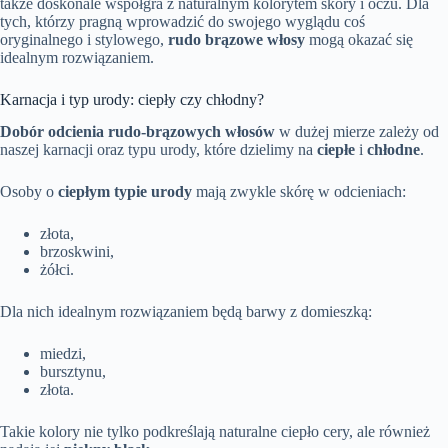
także doskonale współgra z naturalnym kolorytem skóry i oczu. Dla
tych, którzy pragną wprowadzić do swojego wyglądu coś
oryginalnego i stylowego,
rudo brązowe włosy
mogą okazać się
idealnym rozwiązaniem.
Karnacja i typ urody: ciepły czy chłodny?
Dobór odcienia rudo-brązowych włosów
w dużej mierze zależy od
naszej karnacji oraz typu urody, które dzielimy na
ciepłe
i
chłodne
.
Osoby o
ciepłym typie urody
mają zwykle skórę w odcieniach:
złota,
brzoskwini,
żółci.
Dla nich idealnym rozwiązaniem będą barwy z domieszką:
miedzi,
bursztynu,
złota.
Takie kolory nie tylko podkreślają naturalne ciepło cery, ale również