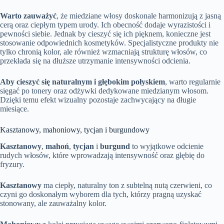
Warto zauważyć
, że miedziane włosy doskonale harmonizują z jasną
cerą oraz ciepłym typem urody. Ich obecność dodaje wyrazistości i
pewności siebie. Jednak by cieszyć się ich pięknem, konieczne jest
stosowanie odpowiednich kosmetyków. Specjalistyczne produkty nie
tylko chronią kolor, ale również wzmacniają strukturę włosów, co
przekłada się na dłuższe utrzymanie intensywności odcienia.
Aby cieszyć się naturalnym i głębokim połyskiem
, warto regularnie
sięgać po tonery oraz odżywki dedykowane miedzianym włosom.
Dzięki temu efekt wizualny pozostaje zachwycający na długie
miesiące.
Kasztanowy, mahoniowy, tycjan i burgundowy
Kasztanowy
,
mahoń
,
tycjan
i
burgund
to wyjątkowe odcienie
rudych włosów, które wprowadzają intensywność oraz głębię do
fryzury.
Kasztanowy
ma ciepły, naturalny ton z subtelną nutą czerwieni, co
czyni go doskonałym wyborem dla tych, którzy pragną uzyskać
stonowany, ale zauważalny kolor.