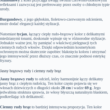
Mahoniowy
z kolei przyciąga uwagę swoimi czerwono-fioletowymi
refleksami i zazwyczaj jest preferowany przez osoby o chłodnym typie
urody.
Burgundowy
, z jego głębokim, fioletowo-czerwonym odcieniem,
może dodać elegancji każdej stylizacji.
Natomiast
tycjan
, łączący ciepły rudo-brązowy kolor z delikatnymi
miedzianymi tonami, doskonale wpisuje się w różnorodne stylizacje.
Jednakże ważne jest, by pamiętać o właściwej pielęgnacji tych
ciemnych rudych włosów. Dzięki odpowiednim kosmetykom
ochronnym można skutecznie zapobiec blaknięciu koloru i utrzymać
jego intensywność przez dłuższy czas, co znacznie podnosi estetykę
fryzury.
Jasny brązowy rudy i ciemny rudy brąz
Jasny brązowy rudy
to odcień, który harmonijnie łączy delikatny
jasny brąz z ciepłym rudością. Ten kolor często pojawia się we
włosach dziewiczych o długości około
28 cm
i wadze
69 g
. Jego
jedwabista struktura sprawia, że włosy błyszczą naturalnym blaskiem,
podkreślając ich delikatność.
Ciemny rudy brąz
to bardziej intensywna propozycja. Ten kolor