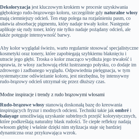
Dekoloryzacja
jest kluczowym krokiem w procesie uzyskiwania
głębokiego rudo-brązowego koloru, szczególnie gdy
naturalne włosy
mają ciemniejszy odcień. Ten etap polega na rozjaśnieniu pasm, co
ułatwia absorbację pigmentu, który nadaje trwały kolor. Następnie
aplikuje się rudy toner, który nie tylko nadaje pożądany odcień, ale
także potęguje intensywność barwy.
Aby kolor wyglądał świeżo, warto regularnie stosować specjalistyczne
kosmetyki oraz tonery, które zapobiegają szybkiemu blaknięciu i
utracie jego głębi. Troska o kolor znacząco wydłuża jego trwałość i
sprawia, że włosy zachowują efekt lustrzanego połysku, co dodaje im
zdrowego i zadbanego wyglądu. Odpowiednia pielęgnacja, w tym
systematyczne odświeżanie koloru, jest niezbędna, by intensywny
rudo-brązowy odcień utrzymał się przez dłuższy czas.
Modne inspiracje i trendy z rudo brązowymi włosami
Rudo-brązowe włosy
stanowią doskonałą bazę do kreowania
inspirujących fryzur i modnych odcieni. Techniki takie jak
ombré
i
balayage
umożliwiają uzyskanie subtelnych przejść kolorystycznych,
które podkreślają naturalny blask rudości. Te ciepłe refleksy nadają
włosom głębię i właśnie dzięki nim stylizacja staje się bardziej
dynamiczna oraz przykuwająca wzrok.