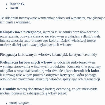
Ionene G
,
Incell
.
Te składniki intensywnie wzmacniają włosy od wewnątrz, zwiększając
ich blask i witalność.
Kompleksowa pielęgnacja
, łącząca te składniki oraz nowoczesne
rozwiązania, pozwala cieszyć się zdrowym wyglądem i długotrwałą
intensywnością rudo-brązowego koloru. Dzięki właściwej trosce
możesz dłużej zachować piękno swoich włosów.
Pielęgnacja farbowanych włosów: kosmetyki, keratyna, ceramidy
Pielęgnacja farbowanych włosów
w odcieniu rudo-brązowym
wymaga stosowania właściwych produktów. Kosmetyki te powinny
nie tylko wzmacniać strukturę włosów, ale także
chronić ich kolor
.
Kluczową rolę w tym procesie odgrywa
keratyna
, która pomaga
odbudować zniszczoną strukturę włosów, sprzyjając ich regeneracji.
Ceramidy
tworzą dodatkową barierę ochronną, co jest niezwykle
istotne, ponieważ zabezpieczają włosy przed:
utratą wilgoci,