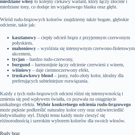
miedziane włosy
to kolejny ciekawy wariant, który łączy złociste i
miedziane tony, co dodaje im wyjątkowego blasku oraz głębi.
Wśród rudo-brązowych kolorów znajdziemy także bogate, głębokie
odcienie, takie jak:
kasztanowy
– ciepły odcień brązu z przyjemnym czerwonym
połyskiem,
mahoniowy
– wyróżnia się intensywnym czerwono-fioletowym
akcentem,
tycjan
– bardzo rudo-czerwony,
burgund
– harmonijnie łączy odcienie czerwieni z winem,
wiśniowy
– daje ciemnoczerwony efekt,
truskawkowy blond
– jasny, rudo-złoty kolor, idealny dla
preferujących subtelniejsze rozwiązania.
Każdy z tych rudo-brązowych odcieni różni się intensywnością i
zmienia się pod wpływem światła, co pozwala na osiągnięcie
unikalnego efektu.
Wybór konkretnego odcienia rudo-brązowego
może pięknie podkreślić naturalny kolor cery oraz odzwierciedlić
indywidualny styl. Dzięki temu każdy może cieszyć się
różnorodnością i szerokim wyborem kolorów dla swoich włosów.
Rudy brąz