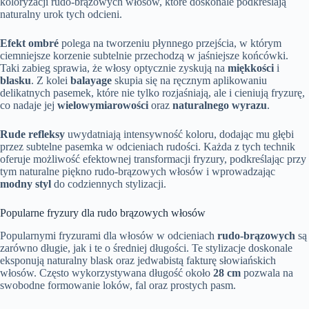
koloryzacji rudo-brązowych włosów, które doskonale podkreślają
naturalny urok tych odcieni.
Efekt ombré
polega na tworzeniu płynnego przejścia, w którym
ciemniejsze korzenie subtelnie przechodzą w jaśniejsze końcówki.
Taki zabieg sprawia, że włosy optycznie zyskują na
miękkości
i
blasku
. Z kolei
balayage
skupia się na ręcznym aplikowaniu
delikatnych pasemek, które nie tylko rozjaśniają, ale i cieniują fryzurę,
co nadaje jej
wielowymiarowości
oraz
naturalnego wyrazu
.
Rude refleksy
uwydatniają intensywność koloru, dodając mu głębi
przez subtelne pasemka w odcieniach rudości. Każda z tych technik
oferuje możliwość efektownej transformacji fryzury, podkreślając przy
tym naturalne piękno rudo-brązowych włosów i wprowadzając
modny styl
do codziennych stylizacji.
Popularne fryzury dla rudo brązowych włosów
Popularnymi fryzurami dla włosów w odcieniach
rudo-brązowych
są
zarówno długie, jak i te o średniej długości. Te stylizacje doskonale
eksponują naturalny blask oraz jedwabistą fakturę słowiańskich
włosów. Często wykorzystywana długość około
28 cm
pozwala na
swobodne formowanie loków, fal oraz prostych pasm.