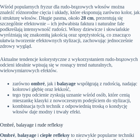
Wśród popularnych fryzur dla rudo-brązowych włosów można
znaleźć różnorodne cięcia i układy, które eksponują zarówno kolor, jak
i strukturę włosów. Długie pasma, około
28 cm
, prezentują się
szczególnie efektownie – ich jedwabista faktura i naturalne fale
podkreślają intensywność rudości. Włosy dziewicze i słowiańskie
wyróżniają się znakomitą jakością oraz sprężystością, co znacząco
ułatwia tworzenie efektownych stylizacji, zachowując jednocześnie
zdrowy wygląd.
Aktualne tendencje kolorystyczne z wykorzystaniem rudo-brązowych
odcieni idealnie wpisują się w rosnący trend naturalnych,
wielowymiarowych efektów.
zarówno
ombré
, jak i
balayage
współgrają z rudością, nadając
kolorowi głębię oraz lekkość,
tego typu odcienie zyskują uznanie wśród osób, które cenią
mieszankę klasyki z nowoczesnym podejściem do stylizacji,
kombinacja tych technik z odpowiednią troską o kondycję
włosów daje modny i trwały efekt.
Ombré, balayage i rude refleksy
Ombré
,
balayage
i
ciepłe refleksy
to niezwykle popularne techniki