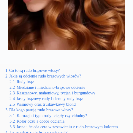
1
Co to są rudo brązowe włosy?
2
Jakie są odcienie rudo brązowych włosów?
2.1
Rudy brąz
2.2
Miedziane i miedziano-brązowe odcienie
2.3
Kasztanowy, mahoniowy, tycjan i burgundowy
2.4
Jasny brązowy rudy i ciemny rudy brąz
2.5
Wiśniowy oraz truskawkowy blond
3
Dla kogo pasują rudo brązowe włosy?
3.1
Karnacja i typ urody: ciepły czy chłodny?
3.2
Kolor oczu a dobór odcienia
3.3
Jasna i śniada cera w zestawieniu z rudo-brązowym kolorem
4
Jak uzyskać rudy brąz na włosach?