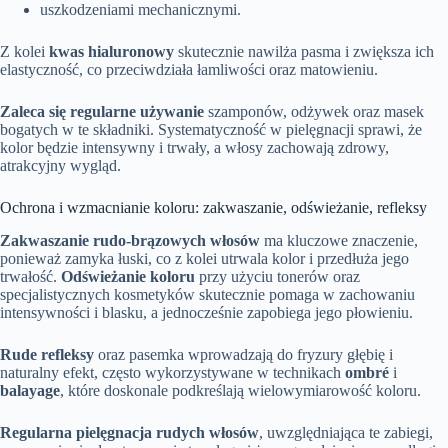
uszkodzeniami mechanicznymi.
Z kolei
kwas hialuronowy
skutecznie nawilża pasma i zwiększa ich
elastyczność, co przeciwdziała łamliwości oraz matowieniu.
Zaleca się regularne używanie
szamponów, odżywek oraz masek
bogatych w te składniki. Systematyczność w pielęgnacji sprawi, że
kolor będzie intensywny i trwały, a włosy zachowają zdrowy,
atrakcyjny wygląd.
Ochrona i wzmacnianie koloru: zakwaszanie, odświeżanie, refleksy
Zakwaszanie rudo-brązowych włosów
ma kluczowe znaczenie,
ponieważ zamyka łuski, co z kolei utrwala kolor i przedłuża jego
trwałość.
Odświeżanie koloru
przy użyciu tonerów oraz
specjalistycznych kosmetyków skutecznie pomaga w zachowaniu
intensywności i blasku, a jednocześnie zapobiega jego płowieniu.
Rude refleksy
oraz pasemka wprowadzają do fryzury głębię i
naturalny efekt, często wykorzystywane w technikach
ombré
i
balayage
, które doskonale podkreślają wielowymiarowość koloru.
Regularna pielęgnacja rudych włosów
, uwzględniająca te zabiegi,