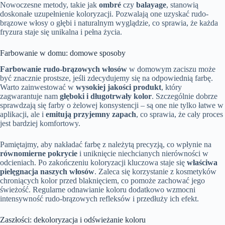
Nowoczesne metody, takie jak
ombré
czy
balayage
, stanowią
doskonałe uzupełnienie koloryzacji. Pozwalają one uzyskać rudo-
brązowe włosy o głębi i naturalnym wyglądzie, co sprawia, że każda
fryzura staje się unikalna i pełna życia.
Farbowanie w domu: domowe sposoby
Farbowanie rudo-brązowych włosów
w domowym zaciszu może
być znacznie prostsze, jeśli zdecydujemy się na odpowiednią farbę.
Warto zainwestować w
wysokiej jakości produkt
, który
zagwarantuje nam
głęboki i długotrwały kolor
. Szczególnie dobrze
sprawdzają się farby o żelowej konsystencji – są one nie tylko łatwe w
aplikacji, ale i
emitują przyjemny zapach
, co sprawia, że cały proces
jest bardziej komfortowy.
Pamiętajmy, aby nakładać farbę z należytą precyzją, co wpłynie na
równomierne pokrycie
i uniknięcie niechcianych nierówności w
odcieniach. Po zakończeniu koloryzacji kluczowa staje się
właściwa
pielęgnacja naszych włosów
. Zaleca się korzystanie z kosmetyków
chroniących kolor przed blaknięciem, co pomoże zachować jego
świeżość. Regularne odnawianie koloru dodatkowo wzmocni
intensywność rudo-brązowych refleksów i przedłuży ich efekt.
Zaszłości: dekoloryzacja i odświeżanie koloru