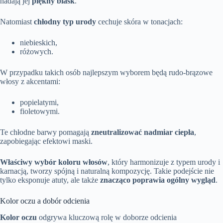
nadają jej
piękny blask
.
Natomiast
chłodny typ urody
cechuje skóra w tonacjach:
niebieskich,
różowych.
W przypadku takich osób najlepszym wyborem będą rudo-brązowe
włosy z akcentami:
popielatymi,
fioletowymi.
Te chłodne barwy pomagają
zneutralizować nadmiar ciepła
,
zapobiegając efektowi maski.
Właściwy wybór koloru włosów
, który harmonizuje z typem urody i
karnacją, tworzy spójną i naturalną kompozycję. Takie podejście nie
tylko eksponuje atuty, ale także
znacząco poprawia ogólny wygląd
.
Kolor oczu a dobór odcienia
Kolor oczu
odgrywa kluczową rolę w doborze odcienia