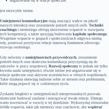
angażowanie się w relacje społeczne.
jest niezwykle istotne.
Umiejętności komunikacyjne
mają znaczący wpływ na jakość
naszych interakcji oraz zrozumienie potrzeb innych osób.
Techniki
coachingu
i mentoringu oferują nieocenione wsparcie w rozwijaniu
tych kompetencji, a także sprzyjają budowaniu
kapitału społecznego
.
Wzajemne wsparcie w grupach i społecznościach odgrywa istotną
rolę, ponieważ pozytywne relacje stanowią fundament zdrowego
rozwoju osobistego.
Gdy mówimy o
umiejętnościach przywódczych
, zrozumienie
potrzeb innych oraz skuteczna komunikacja przyczyniają się do
sukcesów w pracy zespołowej.
Rozwój społeczny
to jednak nie tylko
kwestia nauki umiejętności; równie istotne jest angażowanie się w
relacje społeczne oraz aktywne uczestnictwo w różnych wspólnotach.
Takie działania ułatwiają radzenie sobie ze stresem oraz problemami,
które mogą pojawić się w codziennym życiu.
Zyskanie biegłości w umiejętnościach interpersonalnych pozwala
skutecznie budować zaufanie i nawiązywać trwałe relacje. Dlatego
warto inwestować w rozwój w tej dziedzinie. Wykorzystuj różnorodne
źródła wsparcia, takie jak mentorzy oraz coachowie, aby
wspierać