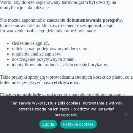
Warto, aby dobrze zaplanowany harmonogram był otwarty na
modyfikacje i aktualizacje.
Nie można zapominać o znaczeniu
dokumentowania postępów
,
które stanowi kolejny kluczowy element rozwoju osobistego.
Prowadzenie osobistego dziennika umożliwia nam:
śledzenie osiągnięć,
refleksję nad podejmowanymi decyzjami,
regularną analizę zapisów.
dostrzeganie pozytywnych zmian,
identyfikowanie trudności, z którymi się borykamy.
Takie praktyki sprzyjają wprowadzaniu istotnych korekt do planu, co z
kolei może zwiększyć naszą
efektywność
.
Elastyczne podejście
w połączeniu z nawykiem dokumentowania
postępów znacząco podnosi naszą motywację i zaangażowanie. Gdy
Ten serwis wykorzystuje pliki cookies. Korzystanie z witryny
widzimy konkretne
rezultaty
własnej pracy, łatwiej jest nam utrzymać
oznacza zgodę na ich zapis lub odczyt wg ustawień
chęć do działania. Co więcej,
monitorowanie postępów
otwiera
przeglądarki.
drzwi do nauki z własnych doświadczeń, co jest niezbędne w każdym
procesie rozwoju osobistego.
Zgoda
Polityka cookies