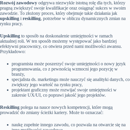
Rozwój zawodowy
odgrywa niezwykle istotną rolę dla tych, którzy
pragną zwiększyć swoje kwalifikacje oraz osiągnąć sukces w swoim
zawodzie. To złożony proces, który obejmuje takie działania jak
upskilling
i
reskilling
, potrzebne w obliczu dynamicznych zmian na
rynku pracy.
Upskilling
to sposób na doskonalenie umiejętności w ramach
aktualnej roli. W ten sposób możemy występować jako bardziej
efektywni pracownicy, co otwiera przed nami możliwości awansu.
Przykładowo:
programista może poszerzyć swoje umiejętności o nowy język
programowania, co z pewnością wzmocni jego pozycję w
branży,
specjalista ds. marketingu może nauczyć się analityki danych, co
zwiększy jego wartość na rynku pracy,
projektant graficzny może rozwijać swoje umiejętności w
zakresie UX/UI, co poprawi jakość jego projektów.
Reskilling
polega na nauce nowych kompetencji, które mogą
prowadzić do zmiany ścieżki kariery. Może to oznaczać:
naukę zupełnie innego zawodu, co pozwala na otwarcie się na
inne możliwości zawodowe,