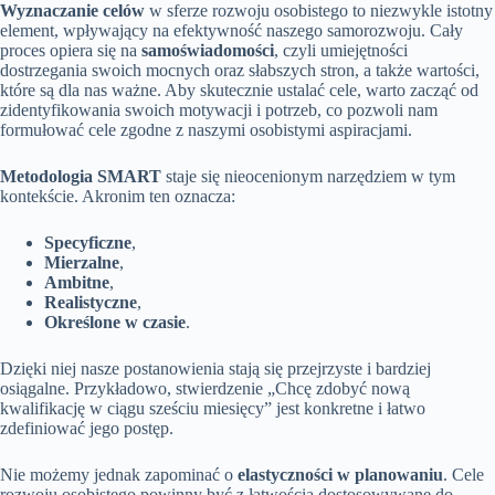
Wyznaczanie celów
w sferze rozwoju osobistego to niezwykle istotny
element, wpływający na efektywność naszego samorozwoju. Cały
proces opiera się na
samoświadomości
, czyli umiejętności
dostrzegania swoich mocnych oraz słabszych stron, a także wartości,
które są dla nas ważne. Aby skutecznie ustalać cele, warto zacząć od
zidentyfikowania swoich motywacji i potrzeb, co pozwoli nam
formułować cele zgodne z naszymi osobistymi aspiracjami.
Metodologia SMART
staje się nieocenionym narzędziem w tym
kontekście. Akronim ten oznacza:
Specyficzne
,
Mierzalne
,
Ambitne
,
Realistyczne
,
Określone w czasie
.
Dzięki niej nasze postanowienia stają się przejrzyste i bardziej
osiągalne. Przykładowo, stwierdzenie „Chcę zdobyć nową
kwalifikację w ciągu sześciu miesięcy” jest konkretne i łatwo
zdefiniować jego postęp.
Nie możemy jednak zapominać o
elastyczności w planowaniu
. Cele
rozwoju osobistego powinny być z łatwością dostosowywane do