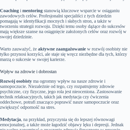
Coaching
i
mentoring
stanowią kluczowe wsparcie w osiąganiu
zawodowych celów. Profesjonalni specjaliści z tych dziedzin
pomagają w identyfikacji mocnych i słabych stron, a także w
tworzeniu strategii rozwoju. Dzięki temu osoby dążące do sukcesów
mają większe szanse na osiągnięcie założonych celów oraz rozwój w
swojej dziedzinie.
Warto zauważyć, że
aktywne zaangażowanie
w rozwój osobisty nie
tylko przynosi korzyści, ale staje się wręcz niezbędne dla tych, którzy
marzą o sukcesie w swojej karierze.
Wpływ na zdrowie i dobrostan
Rozwój osobisty
ma ogromny wpływ na nasze zdrowie i
samopoczucie. Niezależnie od tego, czy rozpatrujemy zdrowie
psychiczne, czy fizyczne, jego rola jest nieoceniona. Zastosowanie
technik relaksacyjnych, takich jak medytacja czy ćwiczenia
oddechowe, potrafi znacząco poprawić nasze samopoczucie oraz
zwiększyć odporność na stres.
Medytacja
, na przykład, przyczynia się do lepszej równowagi
emocjonalnej, a także może łagodzić objawy lęku i depresji. Jednak
nie wolno zapominać o znaczeniu zdrowia fizycznego w procesie