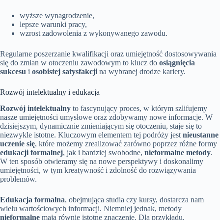
wyższe wynagrodzenie,
lepsze warunki pracy,
wzrost zadowolenia z wykonywanego zawodu.
Regularne poszerzanie kwalifikacji oraz umiejętność dostosowywania
się do zmian w otoczeniu zawodowym to klucz do
osiągnięcia
sukcesu
i
osobistej satysfakcji
na wybranej drodze kariery.
Rozwój intelektualny i edukacja
Rozwój intelektualny
to fascynujący proces, w którym szlifujemy
nasze umiejętności umysłowe oraz zdobywamy nowe informacje. W
dzisiejszym, dynamicznie zmieniającym się otoczeniu, staje się to
niezwykle istotne. Kluczowym elementem tej podróży jest
nieustanne
uczenie się
, które możemy zrealizować zarówno poprzez różne formy
edukacji formalnej
, jak i bardziej swobodne,
nieformalne metody
.
W ten sposób otwieramy się na nowe perspektywy i doskonalimy
umiejętności, w tym kreatywność i zdolność do rozwiązywania
problemów.
Edukacja formalna
, obejmująca studia czy kursy, dostarcza nam
wielu wartościowych informacji. Niemniej jednak, metody
nieformalne
mają równie istotne znaczenie. Dla przykładu,