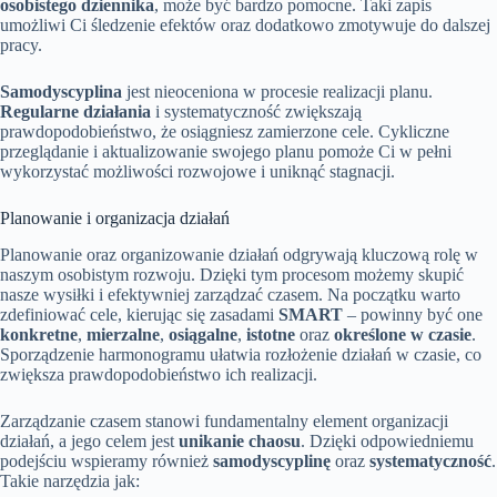
osobistego dziennika
, może być bardzo pomocne. Taki zapis
umożliwi Ci śledzenie efektów oraz dodatkowo zmotywuje do dalszej
pracy.
Samodyscyplina
jest nieoceniona w procesie realizacji planu.
Regularne działania
i systematyczność zwiększają
prawdopodobieństwo, że osiągniesz zamierzone cele. Cykliczne
przeglądanie i aktualizowanie swojego planu pomoże Ci w pełni
wykorzystać możliwości rozwojowe i uniknąć stagnacji.
Planowanie i organizacja działań
Planowanie oraz organizowanie działań odgrywają kluczową rolę w
naszym osobistym rozwoju. Dzięki tym procesom możemy skupić
nasze wysiłki i efektywniej zarządzać czasem. Na początku warto
zdefiniować cele, kierując się zasadami
SMART
– powinny być one
konkretne
,
mierzalne
,
osiągalne
,
istotne
oraz
określone w czasie
.
Sporządzenie harmonogramu ułatwia rozłożenie działań w czasie, co
zwiększa prawdopodobieństwo ich realizacji.
Zarządzanie czasem stanowi fundamentalny element organizacji
działań, a jego celem jest
unikanie chaosu
. Dzięki odpowiedniemu
podejściu wspieramy również
samodyscyplinę
oraz
systematyczność
.
Takie narzędzia jak: