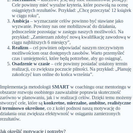
Cele powinny mieć wyraźne kryteria, które pozwolą na ocenę
osiągniętych rezultatów. Przykład: „Chcę przeczytać 12 książek
w ciągu roku”,
Ambicja
– wyznaczanie celów powinno być stawiane jako
wyzwanie. Powinny nas one mobilizować do działania,
jednocześnie pozostając w zasięgu naszych możliwości. Na
przykład: „Zamierzam zdobyć nową kwalifikację zawodową w
ciągu najbliższych 6 miesięcy”,
Realizm
– cel powinien odpowiadać naszym rzeczywistym
możliwościom oraz dostępnych zasobów. Warto przemyśleć
czas i umiejętności, które będą potrzebne, aby go osiągnąć,
Osadzenie w czasie
– cele powinny posiadać ustalony termin
realizacji, co zwiększa poczucie pilności. Na przykład: „Planuję
zakończyć kurs online do końca września”.
Implementacja metodologii
SMART
w coachingu oraz mentoringu w
obszarze rozwoju osobistego zauważalnie poprawia skuteczność
zarówno w planowaniu, jak i w realizacji celów. Dzięki temu możemy
stworzyć cele, które są
konkretne, mierzalne, ambitne, realistyczne
i terminowo określone
, co z kolei podnosi naszą motywację do
działania oraz zwiększa efektywność w osiąganiu zamierzonych
rezultatów.
Jak określić motywację i potrzeby?