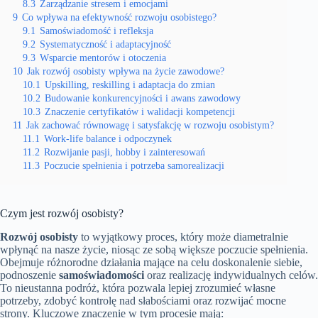
8.3
Zarządzanie stresem i emocjami
9
Co wpływa na efektywność rozwoju osobistego?
9.1
Samoświadomość i refleksja
9.2
Systematyczność i adaptacyjność
9.3
Wsparcie mentorów i otoczenia
10
Jak rozwój osobisty wpływa na życie zawodowe?
10.1
Upskilling, reskilling i adaptacja do zmian
10.2
Budowanie konkurencyjności i awans zawodowy
10.3
Znaczenie certyfikatów i walidacji kompetencji
11
Jak zachować równowagę i satysfakcję w rozwoju osobistym?
11.1
Work-life balance i odpoczynek
11.2
Rozwijanie pasji, hobby i zainteresowań
11.3
Poczucie spełnienia i potrzeba samorealizacji
Czym jest rozwój osobisty?
Rozwój osobisty
to wyjątkowy proces, który może diametralnie
wpłynąć na nasze życie, niosąc ze sobą większe poczucie spełnienia.
Obejmuje różnorodne działania mające na celu doskonalenie siebie,
podnoszenie
samoświadomości
oraz realizację indywidualnych celów.
To nieustanna podróż, która pozwala lepiej zrozumieć własne
potrzeby, zdobyć kontrolę nad słabościami oraz rozwijać mocne
strony. Kluczowe znaczenie w tym procesie mają: