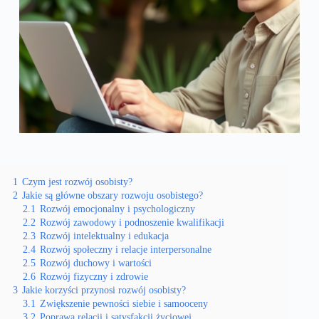
1
Czym jest rozwój osobisty?
2
Jakie są główne obszary rozwoju osobistego?
2.1
Rozwój emocjonalny i psychologiczny
2.2
Rozwój zawodowy i podnoszenie kwalifikacji
2.3
Rozwój intelektualny i edukacja
2.4
Rozwój społeczny i relacje interpersonalne
2.5
Rozwój duchowy i wartości
2.6
Rozwój fizyczny i zdrowie
3
Jakie korzyści przynosi rozwój osobisty?
3.1
Zwiększenie pewności siebie i samooceny
3.2
Poprawa relacji i satysfakcji życiowej