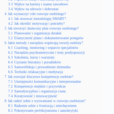
3.3
Wpływ na karierę i szanse zawodowe
3.4
Wpływ na zdrowie i dobrostan
4
Jak wyznaczyć cele rozwoju osobistego?
4.1
Jak stosować metodologię SMART?
4.2
Jak określić motywację i potrzeby?
5
Jak stworzyć skuteczny plan rozwoju osobistego?
5.1
Planowanie i organizacja działań
5.2
Elastyczność planu i dokumentowanie postępów
6
Jakie metody i narzędzia wspierają rozwój osobisty?
6.1
Coaching, mentoring i wsparcie specjalistów
6.2
Narzędzia psychometryczne i testy predyspozycji
6.3
Szkolenia, kursy i warsztaty
6.4
Czytanie literatury i poradników
6.5
Samorefleksja i prowadzenie dziennika
6.6
Techniki relaksacyjne i medytacja
7
Jak rozwijać kluczowe kompetencje osobiste?
7.1
Umiejętności komunikacyjne i interpersonalne
7.2
Kompetencje miękkie i przywódcze
7.3
Samodyscyplina i organizacja czasu
7.4
Kreatywność i innowacyjność
8
Jak radzić sobie z wyzwaniami w rozwoju osobistym?
8.1
Radzenie sobie z frustracją i zniechęceniem
8.2
Pokonywanie perfekcjonizmu i samokrytyki