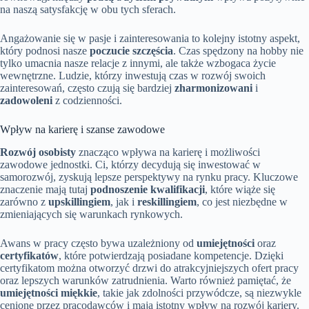
na naszą satysfakcję w obu tych sferach.
Angażowanie się w pasje i zainteresowania to kolejny istotny aspekt,
który podnosi nasze
poczucie szczęścia
. Czas spędzony na hobby nie
tylko umacnia nasze relacje z innymi, ale także wzbogaca życie
wewnętrzne. Ludzie, którzy inwestują czas w rozwój swoich
zainteresowań, często czują się bardziej
zharmonizowani
i
zadowoleni
z codzienności.
Wpływ na karierę i szanse zawodowe
Rozwój osobisty
znacząco wpływa na karierę i możliwości
zawodowe jednostki. Ci, którzy decydują się inwestować w
samorozwój, zyskują lepsze perspektywy na rynku pracy. Kluczowe
znaczenie mają tutaj
podnoszenie kwalifikacji
, które wiąże się
zarówno z
upskillingiem
, jak i
reskillingiem
, co jest niezbędne w
zmieniających się warunkach rynkowych.
Awans w pracy często bywa uzależniony od
umiejętności
oraz
certyfikatów
, które potwierdzają posiadane kompetencje. Dzięki
certyfikatom można otworzyć drzwi do atrakcyjniejszych ofert pracy
oraz lepszych warunków zatrudnienia. Warto również pamiętać, że
umiejętności miękkie
, takie jak zdolności przywódcze, są niezwykle
cenione przez pracodawców i mają istotny wpływ na rozwój kariery.