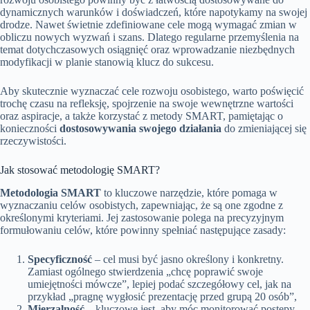
dynamicznych warunków i doświadczeń, które napotykamy na swojej
drodze. Nawet świetnie zdefiniowane cele mogą wymagać zmian w
obliczu nowych wyzwań i szans. Dlatego regularne przemyślenia na
temat dotychczasowych osiągnięć oraz wprowadzanie niezbędnych
modyfikacji w planie stanowią klucz do sukcesu.
Aby skutecznie wyznaczać cele rozwoju osobistego, warto poświęcić
trochę czasu na refleksję, spojrzenie na swoje wewnętrzne wartości
oraz aspiracje, a także korzystać z metody SMART, pamiętając o
konieczności
dostosowywania swojego działania
do zmieniającej się
rzeczywistości.
Jak stosować metodologię SMART?
Metodologia SMART
to kluczowe narzędzie, które pomaga w
wyznaczaniu celów osobistych, zapewniając, że są one zgodne z
określonymi kryteriami. Jej zastosowanie polega na precyzyjnym
formułowaniu celów, które powinny spełniać następujące zasady:
Specyficzność
– cel musi być jasno określony i konkretny.
Zamiast ogólnego stwierdzenia „chcę poprawić swoje
umiejętności mówcze”, lepiej podać szczegółowy cel, jak na
przykład „pragnę wygłosić prezentację przed grupą 20 osób”,
Mierzalność
– kluczowe jest, aby móc monitorować postępy.