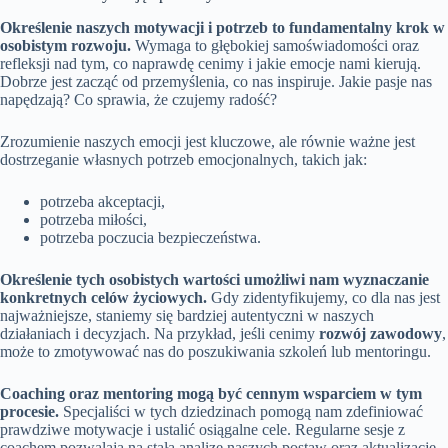
Określenie naszych motywacji i potrzeb to fundamentalny krok w
osobistym rozwoju.
Wymaga to głębokiej samoświadomości oraz
refleksji nad tym, co naprawdę cenimy i jakie emocje nami kierują.
Dobrze jest zacząć od przemyślenia, co nas inspiruje. Jakie pasje nas
napędzają? Co sprawia, że czujemy radość?
Zrozumienie naszych emocji jest kluczowe, ale równie ważne jest
dostrzeganie własnych potrzeb emocjonalnych, takich jak:
potrzeba akceptacji,
potrzeba miłości,
potrzeba poczucia bezpieczeństwa.
Określenie tych osobistych wartości umożliwi nam wyznaczanie
konkretnych celów życiowych.
Gdy zidentyfikujemy, co dla nas jest
najważniejsze, staniemy się bardziej autentyczni w naszych
działaniach i decyzjach. Na przykład, jeśli cenimy
rozwój zawodowy
,
może to zmotywować nas do poszukiwania szkoleń lub mentoringu.
Coaching oraz mentoring mogą być cennym wsparciem w tym
procesie.
Specjaliści w tych dziedzinach pomogą nam zdefiniować
prawdziwe motywacje i ustalić osiągalne cele. Regularne sesje z
coachem pozwalają na stałą analizę naszych postaw oraz aktualizację