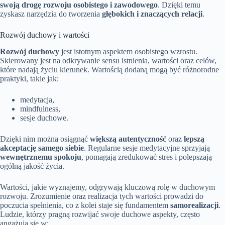
swoją drogę rozwoju osobistego i zawodowego
. Dzięki temu
zyskasz narzędzia do tworzenia
głębokich i znaczących relacji
.
Rozwój duchowy i wartości
Rozwój duchowy
jest istotnym aspektem osobistego wzrostu.
Skierowany jest na odkrywanie sensu istnienia, wartości oraz celów,
które nadają życiu kierunek. Wartością dodaną mogą być różnorodne
praktyki, takie jak:
medytacja,
mindfulness,
sesje duchowe.
Dzięki nim można osiągnąć
większą autentyczność
oraz
lepszą
akceptację samego siebie
. Regularne sesje medytacyjne sprzyjają
wewnętrznemu spokoju
, pomagają zredukować stres i polepszają
ogólną jakość życia.
Wartości, jakie wyznajemy, odgrywają kluczową rolę w duchowym
rozwoju. Zrozumienie oraz realizacja tych wartości prowadzi do
poczucia spełnienia, co z kolei staje się fundamentem
samorealizacji
.
Ludzie, którzy pragną rozwijać swoje duchowe aspekty, często
angażują się w: