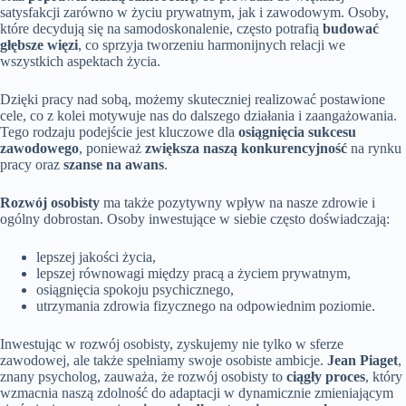
satysfakcji zarówno w życiu prywatnym, jak i zawodowym. Osoby,
które decydują się na samodoskonalenie, często potrafią
budować
głębsze więzi
, co sprzyja tworzeniu harmonijnych relacji we
wszystkich aspektach życia.
Dzięki pracy nad sobą, możemy skuteczniej realizować postawione
cele, co z kolei motywuje nas do dalszego działania i zaangażowania.
Tego rodzaju podejście jest kluczowe dla
osiągnięcia sukcesu
zawodowego
, ponieważ
zwiększa naszą konkurencyjność
na rynku
pracy oraz
szanse na awans
.
Rozwój osobisty
ma także pozytywny wpływ na nasze zdrowie i
ogólny dobrostan. Osoby inwestujące w siebie często doświadczają:
lepszej jakości życia,
lepszej równowagi między pracą a życiem prywatnym,
osiągnięcia spokoju psychicznego,
utrzymania zdrowia fizycznego na odpowiednim poziomie.
Inwestując w rozwój osobisty, zyskujemy nie tylko w sferze
zawodowej, ale także spełniamy swoje osobiste ambicje.
Jean Piaget
,
znany psycholog, zauważa, że rozwój osobisty to
ciągły proces
, który
wzmacnia naszą zdolność do adaptacji w dynamicznie zmieniającym