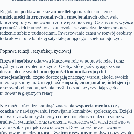
Regularne poddawanie się
autorefleksji
oraz doskonalenie
umiejętności interpersonalnych
i
emocjonalnych
odgrywają
kluczową rolę w budowaniu zdrowej samooceny. Ostatecznie,
wyższa
pewność siebie
umożliwia skuteczniejsze zarządzanie stresem oraz
radzenie sobie z trudnościami. Inwestowanie czasu w rozwój osobisty
to krok w stronę bardziej satysfakcjonującego i spełnionego życia.
Poprawa relacji i satysfakcji życiowej
Rozwój osobisty
odgrywa kluczową rolę w poprawie relacji oraz
ogólnym zadowoleniu z życia. Osoby, które poświęcają czas na
doskonalenie swoich
umiejętności komunikacyjnych
i
emocjonalnych
, często dostrzegają znaczący wzrost jakości swoich
interakcji z innymi. Umiejętność
empatii
,
emocjonalnej inteligencji
oraz swobodnego wyrażania myśli i uczuć przyczyniają się do
budowania głębszych relacji.
Nie można również pominąć znaczenia
wsparcia mentora
czy
coacha
w nawiązywaniu i rozwijaniu kontaktów społecznych. Dzięki
ich wskazówkom zyskujemy cenne umiejętności radzenia sobie w
trudnych sytuacjach oraz tworzenia wartościowych więzi zarówno w
życiu osobistym, jak i zawodowym. Równocześnie zachowanie
równowagi między
pracą
a
życiem prywatnym
wpływa pozytywnie