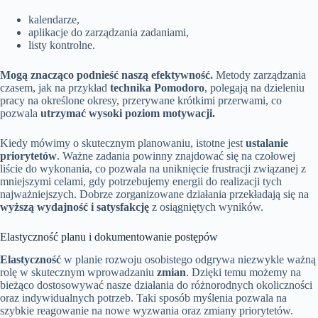
kalendarze,
aplikacje do zarządzania zadaniami,
listy kontrolne.
Mogą znacząco podnieść naszą efektywność.
Metody zarządzania
czasem, jak na przykład
technika Pomodoro
, polegają na dzieleniu
pracy na określone okresy, przerywane krótkimi przerwami, co
pozwala
utrzymać wysoki poziom motywacji.
Kiedy mówimy o skutecznym planowaniu, istotne jest
ustalanie
priorytetów
. Ważne zadania powinny znajdować się na czołowej
liście do wykonania, co pozwala na uniknięcie frustracji związanej z
mniejszymi celami, gdy potrzebujemy energii do realizacji tych
najważniejszych. Dobrze zorganizowane działania przekładają się na
wyższą wydajność i satysfakcję
z osiągniętych wyników.
Elastyczność planu i dokumentowanie postępów
Elastyczność
w planie rozwoju osobistego odgrywa niezwykle ważną
rolę w skutecznym wprowadzaniu
zmian
. Dzięki temu możemy na
bieżąco dostosowywać nasze działania do różnorodnych okoliczności
oraz indywidualnych potrzeb. Taki sposób myślenia pozwala na
szybkie reagowanie na nowe wyzwania oraz zmiany priorytetów.