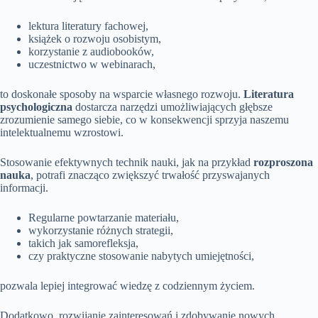
lektura literatury fachowej,
książek o rozwoju osobistym,
korzystanie z audiobooków,
uczestnictwo w webinarach,
to doskonałe sposoby na wsparcie własnego rozwoju.
Literatura
psychologiczna
dostarcza narzędzi umożliwiających głębsze
zrozumienie samego siebie, co w konsekwencji sprzyja naszemu
intelektualnemu wzrostowi.
Stosowanie efektywnych technik nauki, jak na przykład
rozproszona
nauka
, potrafi znacząco zwiększyć trwałość przyswajanych
informacji.
Regularne powtarzanie materiału,
wykorzystanie różnych strategii,
takich jak samorefleksja,
czy praktyczne stosowanie nabytych umiejętności,
pozwala lepiej integrować wiedzę z codziennym życiem.
Dodatkowo, rozwijanie zainteresowań i zdobywanie nowych