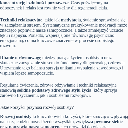
koncentrację
i
zdolności poznawcze
. Czas poświęcony na
odpoczynek i relaks jest równie ważny dla regeneracji ciała.
Techniki relaksacyjne
, takie jak
medytacja
, świetnie sprawdzają się
w zarządzaniu stresem. Systematyczne praktykowanie medytacji może
znacząco poprawić nasze samopoczucie, a także zmniejszyć uczucie
lęku i napięcia. Ponadto, wspierają one równowagę psychiczno-
emocjonalną, co ma kluczowe znaczenie w procesie osobistego
rozwoju.
Dbanie o równowagę
między pracą a życiem osobistym oraz
skuteczne zarządzanie stresem to fundamenty długotrwałego zdrowia.
Utrzymanie tego balansu sprzyja unikaniu wypalenia zawodowego i
wspiera lepsze samopoczucie.
Regularne ćwiczenia, zdrowe odżywianie i techniki relaksacyjne
stanowią
solidne podstawy zdrowego stylu życia
, który sprzyja
zarówno fizycznemu, jak i osobistemu rozwojowi.
Jakie korzyści przynosi rozwój osobisty?
Rozwój osobisty
to klucz do wielu korzyści, które znacząco wpływają
na naszą codzienność. Przede wszystkim,
zwiększa pewność siebie
oraz
poprawia naszą samoocenę
, co prowadzi do większej