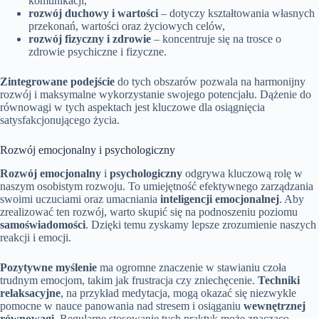
komunikacji,
rozwój duchowy i wartości
– dotyczy kształtowania własnych
przekonań, wartości oraz życiowych celów,
rozwój fizyczny i zdrowie
– koncentruje się na trosce o
zdrowie psychiczne i fizyczne.
Zintegrowane podejście
do tych obszarów pozwala na harmonijny
rozwój i maksymalne wykorzystanie swojego potencjału. Dążenie do
równowagi w tych aspektach jest kluczowe dla osiągnięcia
satysfakcjonującego życia.
Rozwój emocjonalny i psychologiczny
Rozwój emocjonalny
i
psychologiczny
odgrywa kluczową rolę w
naszym osobistym rozwoju. To umiejętność efektywnego zarządzania
swoimi uczuciami oraz umacniania
inteligencji emocjonalnej
. Aby
zrealizować ten rozwój, warto skupić się na podnoszeniu poziomu
samoświadomości
. Dzięki temu zyskamy lepsze zrozumienie naszych
reakcji i emocji.
Pozytywne myślenie
ma ogromne znaczenie w stawianiu czoła
trudnym emocjom, takim jak frustracja czy zniechęcenie.
Techniki
relaksacyjne
, na przykład medytacja, mogą okazać się niezwykle
pomocne w nauce panowania nad stresem i osiąganiu
wewnętrznej
równowagi
. Regularne stosowanie tych praktyk może znacząco