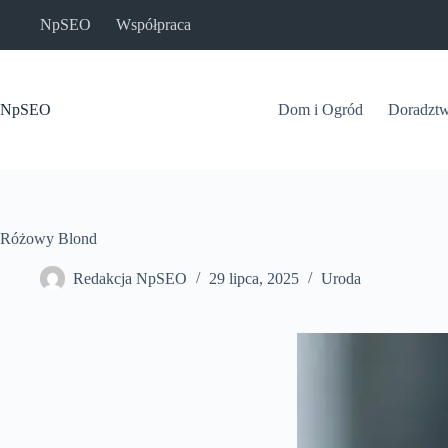
Przejdź
NpSEO
Współpraca
do
treści
NpSEO
Dom i Ogród
Doradzt
Różowy Blond
Redakcja NpSEO
29 lipca, 2025
Uroda