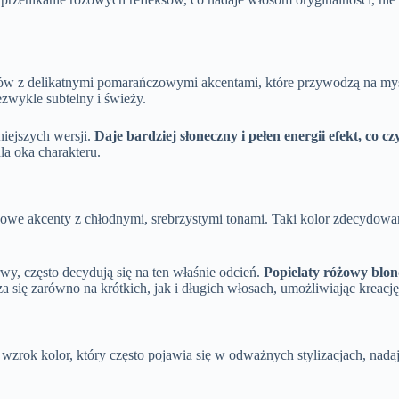
ów z delikatnymi pomarańczowymi akcentami, które przywodzą na myśl k
ezwykle subtelny i świeży.
iejszych wersji.
Daje bardziej słoneczny i pełen energii efekt, co c
a oka charakteru.
różowe akcenty z chłodnymi, srebrzystymi tonami. Taki kolor zdecydo
wy, często decydują się na ten właśnie odcień.
Popielaty różowy blo
a się zarówno na krótkich, jak i długich włosach, umożliwiając kreacj
 wzrok kolor, który często pojawia się w odważnych stylizacjach, nad