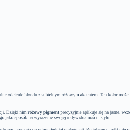
alne odcienie blondu z subtelnym różowym akcentem. Ten kolor może w
cji. Dzięki nim
różowy pigment
precyzyjnie aplikuje się na jasne, wcz
go jako sposób na wyrażenie swojej indywidualności i stylu.
sy zdrowe, wymaga on odpowiedniej pielęgnacji. Regularne nawilżani