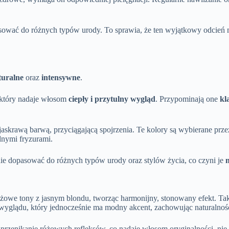
sować do różnych typów urody. To sprawia, że ten wyjątkowy odcień
turalne
oraz
intensywne
.
 który nadaje włosom
ciepły i przytulny wygląd
. Przypominają one
kl
jaskrawą barwą, przyciągającą spojrzenia. Te kolory są wybierane prz
nymi fryzurami.
nie dopasować do różnych typów urody oraz stylów życia, co czyni je
óżowe tony z jasnym blondu, tworząc harmonijny, stonowany efekt. Taki
wyglądu, który jednocześnie ma modny akcent, zachowując naturalnoś
 przenikanie różowych refleksów, co nadaje włosom oryginalności, nie 