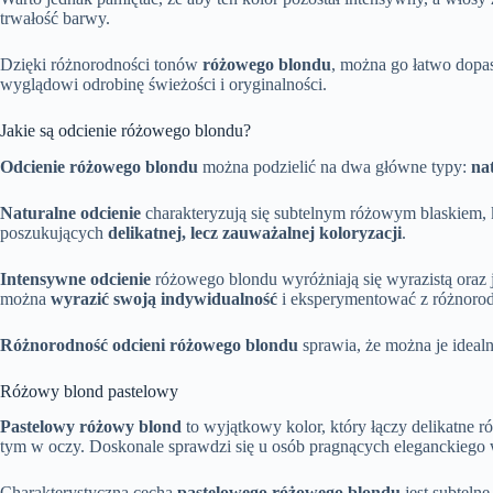
trwałość barwy.
Dzięki różnorodności tonów
różowego blondu
, można go łatwo dopa
wyglądowi odrobinę świeżości i oryginalności.
Jakie są odcienie różowego blondu?
Odcienie różowego blondu
można podzielić na dwa główne typy:
na
Naturalne odcienie
charakteryzują się subtelnym różowym blaskiem,
poszukujących
delikatnej, lecz zauważalnej koloryzacji
.
Intensywne odcienie
różowego blondu wyróżniają się wyrazistą oraz 
można
wyrazić swoją indywidualność
i eksperymentować z różnorod
Różnorodność odcieni różowego blondu
sprawia, że można je ideal
Różowy blond pastelowy
Pastelowy różowy blond
to wyjątkowy kolor, który łączy delikatne r
tym w oczy. Doskonale sprawdzi się u osób pragnących eleganckiego 
Charakterystyczną cechą
pastelowego różowego blondu
jest subtelne