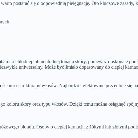
warto postarać się o odpowiednią pielęgnację. Oto kluczowe zasady, 
nych,
obami o chłodnej lub neutralnej tonacji skóry, ponieważ doskonale podk
niezwykle uniwersalny. Może być śmiało dopasowany do ciepłej karna
ściami i strukturami włosów. Najbardziej efektownie prezentuje się n
go koloru skóry oraz typu włosów. Dzięki temu można osiągnąć spójny 
żowego blondu. Osoby o ciepłej karnacji, z żółtymi lub złotymi podton