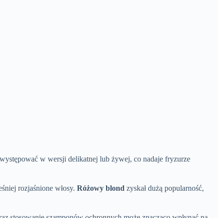
ystępować w wersji delikatnej lub żywej, co nadaje fryzurze
eśniej rozjaśnione włosy.
Różowy blond
zyskał dużą popularność,
e oraz stosowanie szamponów ochronnych może znacząco wpłynąć na