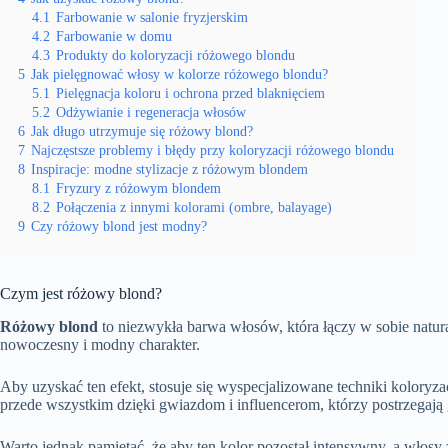
4.1
Farbowanie w salonie fryzjerskim
4.2
Farbowanie w domu
4.3
Produkty do koloryzacji różowego blondu
5
Jak pielęgnować włosy w kolorze różowego blondu?
5.1
Pielęgnacja koloru i ochrona przed blaknięciem
5.2
Odżywianie i regeneracja włosów
6
Jak długo utrzymuje się różowy blond?
7
Najczęstsze problemy i błędy przy koloryzacji różowego blondu
8
Inspiracje: modne stylizacje z różowym blondem
8.1
Fryzury z różowym blondem
8.2
Połączenia z innymi kolorami (ombre, balayage)
9
Czy różowy blond jest modny?
Czym jest różowy blond?
Różowy blond
to niezwykła barwa włosów, która łączy w sobie natur
nowoczesny i modny charakter.
Aby uzyskać ten efekt, stosuje się wyspecjalizowane techniki koloryza
przede wszystkim dzięki gwiazdom i influencerom, którzy postrzegają 
Warto jednak pamiętać, że aby ten kolor pozostał intensywny, a wło