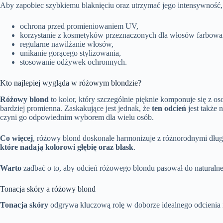
Aby zapobiec szybkiemu blaknięciu oraz utrzymać jego intensywność, 
ochrona przed promieniowaniem UV,
korzystanie z kosmetyków przeznaczonych dla włosów farbowa
regularne nawilżanie włosów,
unikanie gorącego stylizowania,
stosowanie odżywek ochronnych.
Kto najlepiej wygląda w różowym blondzie?
Różowy blond
to kolor, który szczególnie pięknie komponuje się z os
bardziej promienna. Zaskakujące jest jednak, że
ten odcień
jest także 
czyni go odpowiednim wyborem dla wielu osób.
Co więcej
, różowy blond doskonale harmonizuje z różnorodnymi długo
które nadają kolorowi głębię oraz blask
.
Warto
zadbać o to, aby odcień różowego blondu pasował do naturalne
Tonacja skóry a różowy blond
Tonacja skóry
odgrywa kluczową rolę w doborze idealnego odcienia ró