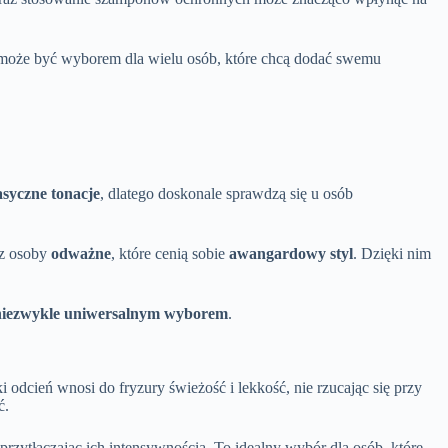
 może być wyborem dla wielu osób, które chcą dodać swemu
asyczne tonacje
, dlatego doskonale sprawdzą się u osób
ez osoby
odważne
, które cenią sobie
awangardowy styl
. Dzięki nim
niezwykle uniwersalnym wyborem
.
 odcień wnosi do fryzury świeżość i lekkość, nie rzucając się przy
ć.
przytłaczając ich intensywnością. To idealny wybór dla osób, które