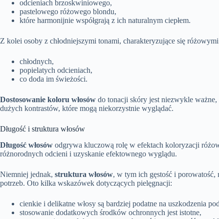
odcieniach brzoskwiniowego,
pastelowego różowego blondu,
które harmonijnie współgrają z ich naturalnym ciepłem.
Z kolei osoby z chłodniejszymi tonami, charakteryzujące się różowy
chłodnych,
popielatych odcieniach,
co doda im świeżości.
Dostosowanie koloru włosów
do tonacji skóry jest niezwykle ważne,
dużych kontrastów, które mogą niekorzystnie wyglądać.
Długość i struktura włosów
Długość włosów
odgrywa kluczową rolę w efektach koloryzacji róż
różnorodnych odcieni i uzyskanie efektownego wyglądu.
Niemniej jednak,
struktura włosów
, w tym ich gęstość i porowatość
potrzeb. Oto kilka wskazówek dotyczących pielęgnacji:
cienkie i delikatne włosy są bardziej podatne na uszkodzenia po
stosowanie dodatkowych środków ochronnych jest istotne,