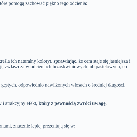
które pomogą zachować piękno tego odcienia:
reśla ich naturalny koloryt,
sprawiając
, że cera staje się jaśniejsza i
cji, zwłaszcza w odcieniach brzoskwiniowych lub pastelowych, co
a gęstych, odpowiednio nawilżonych włosach o średniej długości,
i atrakcyjny efekt,
który z pewnością zwróci uwagę
.
ami, znacznie lepiej prezentują się w: