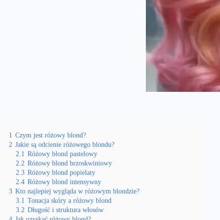
1
Czym jest różowy blond?
2
Jakie są odcienie różowego blondu?
2.1
Różowy blond pastelowy
2.2
Różowy blond brzoskwiniowy
2.3
Różowy blond popielaty
2.4
Różowy blond intensywny
3
Kto najlepiej wygląda w różowym blondzie?
3.1
Tonacja skóry a różowy blond
3.2
Długość i struktura włosów
4
Jak uzyskać różowy blond?