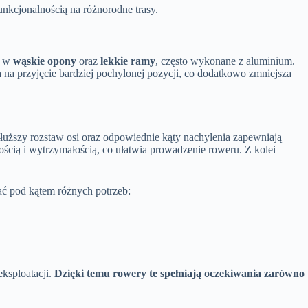
unkcjonalnością na różnorodne trasy.
ą w
wąskie opony
oraz
lekkie ramy
, często wykonane z aluminium.
na przyjęcie bardziej pochylonej pozycji, co dodatkowo zmniejsza
Dłuższy rozstaw osi oraz odpowiednie kąty nachylenia zapewniają
ością i wytrzymałością, co ułatwia prowadzenie roweru. Z kolei
ać pod kątem różnych potrzeb:
ksploatacji.
Dzięki temu rowery te spełniają oczekiwania zarówno