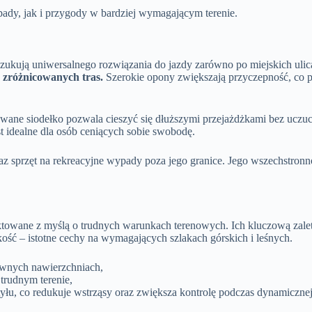
ady, jak i przygody w bardziej wymagającym terenie.
ukują uniwersalnego rozwiązania do jazdy zarówno po miejskich ulicac
a zróżnicowanych tras.
Szerokie opony zwiększają przyczepność, co p
lowane siodełko pozwala cieszyć się dłuższymi przejażdżkami bez uc
t idealne dla osób ceniących sobie swobodę.
oraz sprzęt na rekreacyjne wypady poza jego granice. Jego wszechst
ktowane z myślą o trudnych warunkach terenowych. Ich kluczową zalet
ość – istotne cechy na wymagających szlakach górskich i leśnych.
równych nawierzchniach,
trudnym terenie,
yłu, co redukuje wstrząsy oraz zwiększa kontrolę podczas dynamicznej