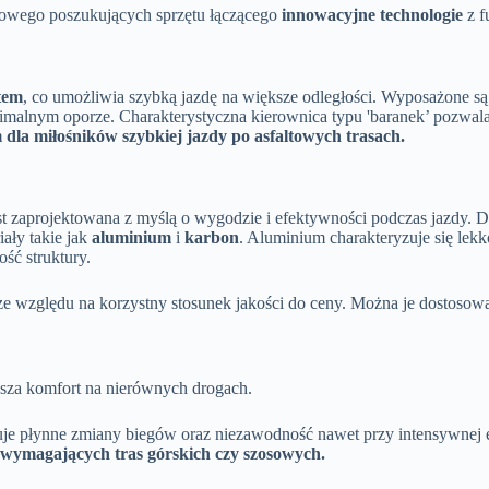
enowego poszukujących sprzętu łączącego
innowacyjne technologie
z f
tem
, co umożliwia szybką jazdę na większe odległości. Wyposażone s
imalnym oporze. Charakterystyczna kierownica typu 'baranek’ pozwala 
dla miłośników szybkiej jazdy po asfaltowych trasach.
est zaprojektowana z myślą o wygodzie i efektywności podczas jazdy. 
iały takie jak
aluminium
i
karbon
. Aluminium charakteryzuje się lekk
ść struktury.
e względu na korzystny stosunek jakości do ceny. Można je dostosow
sza komfort na nierównych drogach.
je płynne zmiany biegów oraz niezawodność nawet przy intensywnej e
 wymagających tras górskich czy szosowych.