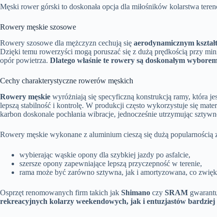
Męski rower górski to doskonała opcja dla miłośników kolarstwa ter
Rowery męskie szosowe
Rowery szosowe dla mężczyzn cechują się
aerodynamicznym kształ
Dzięki temu rowerzyści mogą poruszać się z dużą prędkością przy min
opór powietrza.
Dlatego właśnie te rowery są doskonałym wyborem 
Cechy charakterystyczne rowerów męskich
Rowery męskie
wyróżniają się specyficzną konstrukcją ramy, która j
lepszą stabilność i kontrolę. W produkcji często wykorzystuje się mater
karbon doskonale pochłania wibracje, jednocześnie utrzymując sztywno
Rowery męskie wykonane z aluminium cieszą się dużą popularnością z
wybierając wąskie opony dla szybkiej jazdy po asfalcie,
szersze opony zapewniające lepszą przyczepność w terenie,
rama może być zarówno sztywna, jak i amortyzowana, co zwięk
Osprzęt renomowanych firm takich jak
Shimano
czy
SRAM
gwarantu
rekreacyjnych kolarzy weekendowych, jak i entuzjastów bardziej