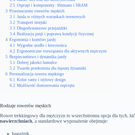
2.5
Osprzęt i komponenty: Shimano i SRAM
3
Przeznaczenie rowerów męskich
3.1
Jazda w różnych warunkach terenowych
3.2
Transport miejski
3.3
Długodystansowe przejażdżki
3.4
Realizacja pasji i poprawa kondycji fizycznej
4
Ergonomia i komfort jazdy
4.1
Wygodne siodło i kierownica
4.2
Ergonomiczne rozwiązania dla aktywnych mężczyzn
5
Bezpieczeństwo i dynamika jazdy
5.1
Dobrej jakości hamulce
5.2
Twarde przełożenia dla lepszej dynamiki
6
Personalizacja roweru męskiego
6.1
Kolor ramy i stylowy design
6.2
Możliwość dostosowania osprzętu
Rodzaje rowerów męskich
Rower trekkingowy dla mężczyzn to wszechstronna opcja dla tych, kt
nawierzchniach
, a standardowe wyposażenie obejmuje:
bagażnik,