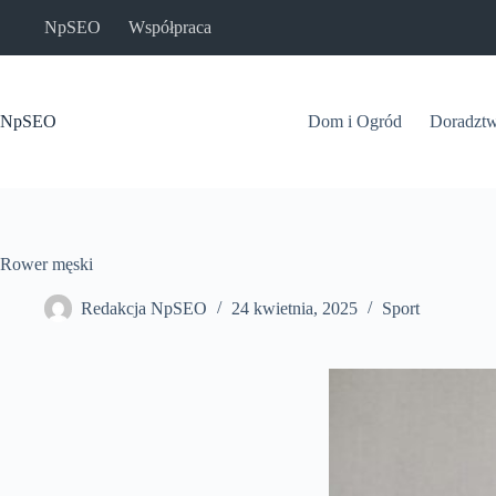
Przejdź
NpSEO
Współpraca
do
treści
NpSEO
Dom i Ogród
Doradzt
Rower męski
Redakcja NpSEO
24 kwietnia, 2025
Sport