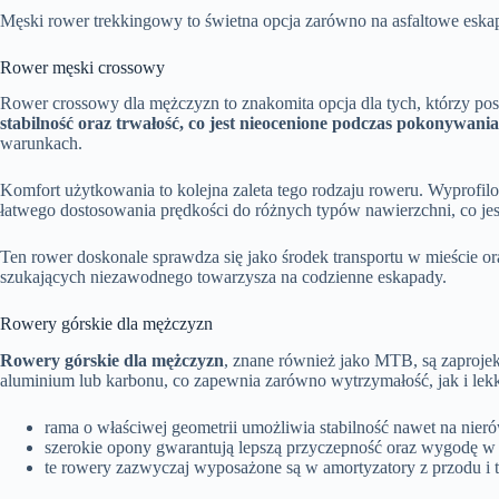
Męski rower trekkingowy to świetna opcja zarówno na asfaltowe eskap
Rower męski crossowy
Rower crossowy dla mężczyzn to znakomita opcja dla tych, którzy posz
stabilność oraz trwałość, co jest nieocenione podczas pokonywani
warunkach.
Komfort użytkowania to kolejna zaleta tego rodzaju roweru. Wyprofi
łatwego dostosowania prędkości do różnych typów nawierzchni, co jes
Ten rower doskonale sprawdza się jako środek transportu w mieście 
szukających niezawodnego towarzysza na codzienne eskapady.
Rowery górskie dla mężczyzn
Rowery górskie dla mężczyzn
, znane również jako MTB, są zaproje
aluminium lub karbonu, co zapewnia zarówno wytrzymałość, jak i lekk
rama o właściwej geometrii umożliwia stabilność nawet na nie
szerokie opony gwarantują lepszą przyczepność oraz wygodę w 
te rowery zazwyczaj wyposażone są w amortyzatory z przodu i t