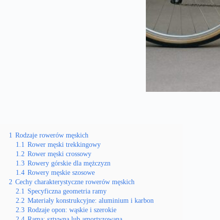
1
Rodzaje rowerów męskich
1.1
Rower męski trekkingowy
1.2
Rower męski crossowy
1.3
Rowery górskie dla mężczyzn
1.4
Rowery męskie szosowe
2
Cechy charakterystyczne rowerów męskich
2.1
Specyficzna geometria ramy
2.2
Materiały konstrukcyjne: aluminium i karbon
2.3
Rodzaje opon: wąskie i szerokie
2.4
Rama: sztywna lub amortyzowana