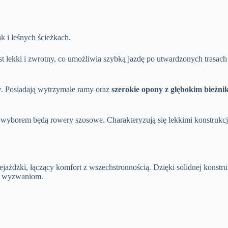
k i leśnych ścieżkach.
t lekki i zwrotny, co umożliwia szybką jazdę po utwardzonych trasac
. Posiadają wytrzymałe ramy oraz
szerokie opony z głębokim bieżni
wyborem będą rowery szosowe. Charakteryzują się lekkimi konstrukc
ejażdżki, łączący komfort z wszechstronnością. Dzięki solidnej konst
lu wyzwaniom.