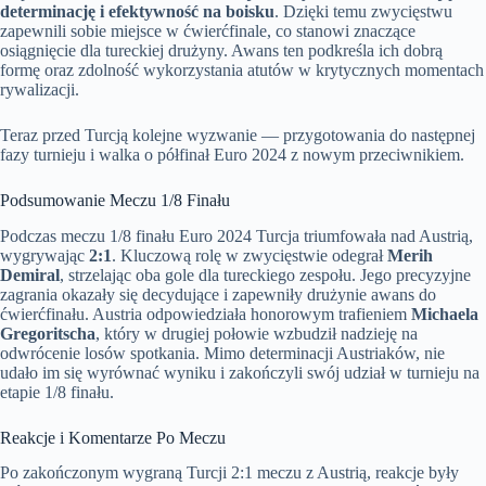
determinację i efektywność na boisku
. Dzięki temu zwycięstwu
zapewnili sobie miejsce w ćwierćfinale, co stanowi znaczące
osiągnięcie dla tureckiej drużyny. Awans ten podkreśla ich dobrą
formę oraz zdolność wykorzystania atutów w krytycznych momentach
rywalizacji.
Teraz przed Turcją kolejne wyzwanie — przygotowania do następnej
fazy turnieju i walka o półfinał Euro 2024 z nowym przeciwnikiem.
Podsumowanie Meczu 1/8 Finału
Podczas meczu 1/8 finału Euro 2024 Turcja triumfowała nad Austrią,
wygrywając
2:1
. Kluczową rolę w zwycięstwie odegrał
Merih
Demiral
, strzelając oba gole dla tureckiego zespołu. Jego precyzyjne
zagrania okazały się decydujące i zapewniły drużynie awans do
ćwierćfinału. Austria odpowiedziała honorowym trafieniem
Michaela
Gregoritscha
, który w drugiej połowie wzbudził nadzieję na
odwrócenie losów spotkania. Mimo determinacji Austriaków, nie
udało im się wyrównać wyniku i zakończyli swój udział w turnieju na
etapie 1/8 finału.
Reakcje i Komentarze Po Meczu
Po zakończonym wygraną Turcji 2:1 meczu z Austrią, reakcje były