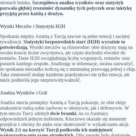
stronach boiska.
Szczegółowa analiza wyników oraz statystyk
pozwala głębiej zrozumieć dynamikę tych potyczek oraz taktykę
przyjętą przez każdą z drużyn.
Wyniki Meczów i Statystyki H2H
Spotkania między Austrią a Turcją zawsze są pełne emocji i zaciętej
rywalizacji.
Statystyki bezpośrednich starć (H2H) wyraźnie to
potwierdzają.
Wyniki meczów są różnorodne: obie drużyny mają na
swoim koncie liczne zwycięstwa, ale często dochodzi również do
remisów. Dane H2H uwzględniają liczbę wygranych, remisów oraz
porażek każdego zespołu. Analizując te informacje, można zauważyć,
że spotkania nierzadko kończą się z minimalną przewagą jednej z ekip.
Taka zmienność dodaje każdemu pojedynkowi nie tylko emocji, ale
także podkreśla jego nieprzewidywalność.
Analiza Wyników i Goli
Analiza starcia pomiędzy Austrią a Turcją pokazuje, że obie ekipy
znakomicie radzą sobie zarówno w ofensywie, jak i defensywie. W
tym meczu Turcy zdobyli
dwie bramki
, na co Austriacy
odpowiedzieli jednym trafieniem. Kluczowe okazały się momenty
przejścia z obrony do ataku oraz skuteczność w wykańczaniu akcji.
Wynik 2:1 na korzyść Turcji podkreśla ich umiejętność
wykorzystywania szans strzeleckich.
Oba zespoły były doskonale