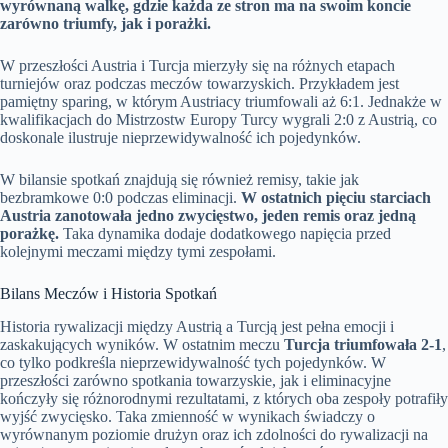
wyrównaną walkę, gdzie każda ze stron ma na swoim koncie
zarówno triumfy, jak i porażki.
W przeszłości Austria i Turcja mierzyły się na różnych etapach
turniejów oraz podczas meczów towarzyskich. Przykładem jest
pamiętny sparing, w którym Austriacy triumfowali aż 6:1. Jednakże w
kwalifikacjach do Mistrzostw Europy Turcy wygrali 2:0 z Austrią, co
doskonale ilustruje nieprzewidywalność ich pojedynków.
W bilansie spotkań znajdują się również remisy, takie jak
bezbramkowe 0:0 podczas eliminacji.
W ostatnich pięciu starciach
Austria zanotowała jedno zwycięstwo, jeden remis oraz jedną
porażkę.
Taka dynamika dodaje dodatkowego napięcia przed
kolejnymi meczami między tymi zespołami.
Bilans Meczów i Historia Spotkań
Historia rywalizacji między Austrią a Turcją jest pełna emocji i
zaskakujących wyników. W ostatnim meczu
Turcja triumfowała 2-1
,
co tylko podkreśla nieprzewidywalność tych pojedynków. W
przeszłości zarówno spotkania towarzyskie, jak i eliminacyjne
kończyły się różnorodnymi rezultatami, z których oba zespoły potrafiły
wyjść zwycięsko. Taka zmienność w wynikach świadczy o
wyrównanym poziomie drużyn oraz ich zdolności do rywalizacji na