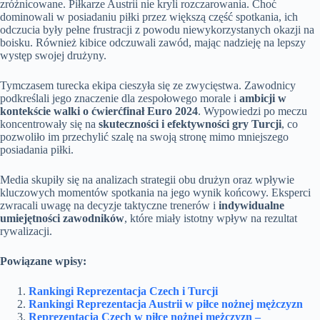
zróżnicowane. Piłkarze Austrii nie kryli rozczarowania. Choć
dominowali w posiadaniu piłki przez większą część spotkania, ich
odczucia były pełne frustracji z powodu niewykorzystanych okazji na
boisku. Również kibice odczuwali zawód, mając nadzieję na lepszy
występ swojej drużyny.
Tymczasem turecka ekipa cieszyła się ze zwycięstwa. Zawodnicy
podkreślali jego znaczenie dla zespołowego morale i
ambicji w
kontekście walki o ćwierćfinał Euro 2024
. Wypowiedzi po meczu
koncentrowały się na
skuteczności i efektywności gry Turcji
, co
pozwoliło im przechylić szalę na swoją stronę mimo mniejszego
posiadania piłki.
Media skupiły się na analizach strategii obu drużyn oraz wpływie
kluczowych momentów spotkania na jego wynik końcowy. Eksperci
zwracali uwagę na decyzje taktyczne trenerów i
indywidualne
umiejętności zawodników
, które miały istotny wpływ na rezultat
rywalizacji.
Powiązane wpisy:
Rankingi Reprezentacja Czech i Turcji
Rankingi Reprezentacja Austrii w piłce nożnej mężczyzn
Reprezentacja Czech w piłce nożnej mężczyzn –