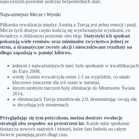
najwyższym poziomie podczas bezpośrednich starć.
Najważniejsze Mecze i Wyniki
Piłkarska rywalizacja między Austrią a Turcją jest pełna emocji i pasji.
Mecze tych drużyn często kończą się wyrównanymi wynikami, co
świadczy o zbliżonym poziomie obu ekip.
Statystyki ich spotkań
pokazują wiele remisów oraz minimalne zwycięstwa jednej ze
stron, a dramatyczne zwroty akcji i nieoczekiwane rezultaty na
długo zapadają w pamięć kibiców.
jednym z najważniejszych starć było spotkanie w kwalifikacjach
do Euro 2008,
wtedy Austria wywalczyła remis 1:1 na wyjeździe, co miało
kluczowe znaczenie dla ich szans w turnieju,
innym istotnym meczem były eliminacje do Mistrzostw Świata
2014,
w eliminacjach Turcja triumfowała 2:0, demonstrując swoją siłę
w decydujących momentach.
Przyglądając się tym potyczkom, można dostrzec ewolucję
strategii obu zespołów na przestrzeni lat.
Każde takie spotkanie
dostarcza nowych statystyk i historii, które fani futbolu na całym
świecie pamiętają przez długi czas.