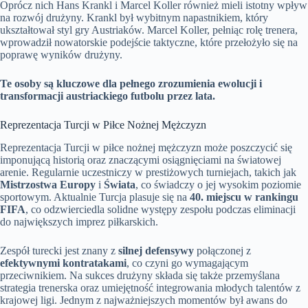
Oprócz nich Hans Krankl i Marcel Koller również mieli istotny wpływ
na rozwój drużyny. Krankl był wybitnym napastnikiem, który
ukształtował styl gry Austriaków. Marcel Koller, pełniąc rolę trenera,
wprowadził nowatorskie podejście taktyczne, które przełożyło się na
poprawę wyników drużyny.
Te osoby są kluczowe dla pełnego zrozumienia ewolucji i
transformacji austriackiego futbolu przez lata.
Reprezentacja Turcji w Piłce Nożnej Mężczyzn
Reprezentacja Turcji w piłce nożnej mężczyzn może poszczycić się
imponującą historią oraz znaczącymi osiągnięciami na światowej
arenie. Regularnie uczestniczy w prestiżowych turniejach, takich jak
Mistrzostwa Europy
i
Świata
, co świadczy o jej wysokim poziomie
sportowym. Aktualnie Turcja plasuje się na
40. miejscu w rankingu
FIFA
, co odzwierciedla solidne występy zespołu podczas eliminacji
do największych imprez piłkarskich.
Zespół turecki jest znany z
silnej defensywy
połączonej z
efektywnymi kontratakami
, co czyni go wymagającym
przeciwnikiem. Na sukces drużyny składa się także przemyślana
strategia trenerska oraz umiejętność integrowania młodych talentów z
krajowej ligi. Jednym z najważniejszych momentów był awans do