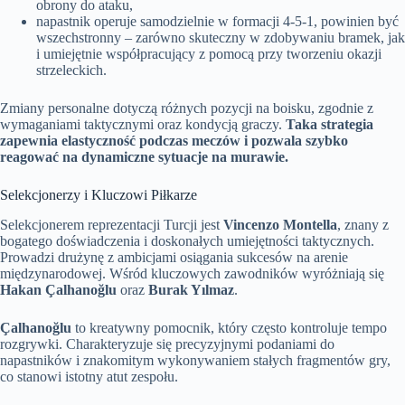
obrony do ataku,
napastnik operuje samodzielnie w formacji 4-5-1, powinien być
wszechstronny – zarówno skuteczny w zdobywaniu bramek, jak
i umiejętnie współpracujący z pomocą przy tworzeniu okazji
strzeleckich.
Zmiany personalne dotyczą różnych pozycji na boisku, zgodnie z
wymaganiami taktycznymi oraz kondycją graczy.
Taka strategia
zapewnia elastyczność podczas meczów i pozwala szybko
reagować na dynamiczne sytuacje na murawie.
Selekcjonerzy i Kluczowi Piłkarze
Selekcjonerem reprezentacji Turcji jest
Vincenzo Montella
, znany z
bogatego doświadczenia i doskonałych umiejętności taktycznych.
Prowadzi drużynę z ambicjami osiągania sukcesów na arenie
międzynarodowej. Wśród kluczowych zawodników wyróżniają się
Hakan Çalhanoğlu
oraz
Burak Yılmaz
.
Çalhanoğlu
to kreatywny pomocnik, który często kontroluje tempo
rozgrywki. Charakteryzuje się precyzyjnymi podaniami do
napastników i znakomitym wykonywaniem stałych fragmentów gry,
co stanowi istotny atut zespołu.