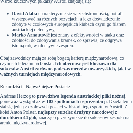
Wśród kluczowych piłkarzy Austrii znajdują się:
David Alaba
charakteryzuje się wszechstronnością, potrafi
występować na różnych pozycjach, a jego doświadczenie
zdobyte w czołowych europejskich klubach czyni go filarem
austriackiej defensywy,
Marko Arnautović
jest znany z efektywności w ataku oraz
zdolności do zdobywania bramek, co sprawia, że odgrywa
istotną rolę w ofensywie zespołu.
Obaj zawodnicy mają za sobą bogatą karierę międzynarodową, co
czyni ich liderami na boisku.
Ich obecność jest kluczowa dla
sukcesów Austrii zarówno podczas meczów towarzyskich, jak i w
ważnych turniejach międzynarodowych.
Rekordziści i Najważniejsze Postacie
Andreas Herzog to
prawdziwa legenda austriackiej piłki nożnej
,
ponieważ wystąpił aż w
103 spotkaniach reprezentacji
. Dzięki temu
stał się jedną z czołowych postaci w historii tego sportu w Austrii. Z
kolei Anton Polster,
najlepszy strzelec drużyny narodowej z
dorobkiem 44 goli
, znacząco przyczynił się do sukcesów zespołu na
arenie międzynarodowej.