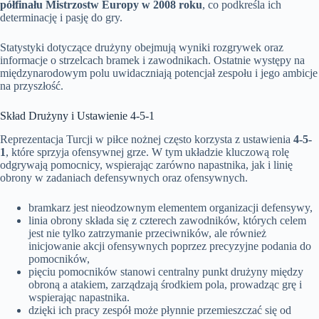
półfinału Mistrzostw Europy w 2008 roku
, co podkreśla ich
determinację i pasję do gry.
Statystyki dotyczące drużyny obejmują wyniki rozgrywek oraz
informacje o strzelcach bramek i zawodnikach. Ostatnie występy na
międzynarodowym polu uwidaczniają potencjał zespołu i jego ambicje
na przyszłość.
Skład Drużyny i Ustawienie 4-5-1
Reprezentacja Turcji w piłce nożnej często korzysta z ustawienia
4-5-
1
, które sprzyja ofensywnej grze. W tym układzie kluczową rolę
odgrywają pomocnicy, wspierając zarówno napastnika, jak i linię
obrony w zadaniach defensywnych oraz ofensywnych.
bramkarz jest nieodzownym elementem organizacji defensywy,
linia obrony składa się z czterech zawodników, których celem
jest nie tylko zatrzymanie przeciwników, ale również
inicjowanie akcji ofensywnych poprzez precyzyjne podania do
pomocników,
pięciu pomocników stanowi centralny punkt drużyny między
obroną a atakiem, zarządzają środkiem pola, prowadząc grę i
wspierając napastnika.
dzięki ich pracy zespół może płynnie przemieszczać się od