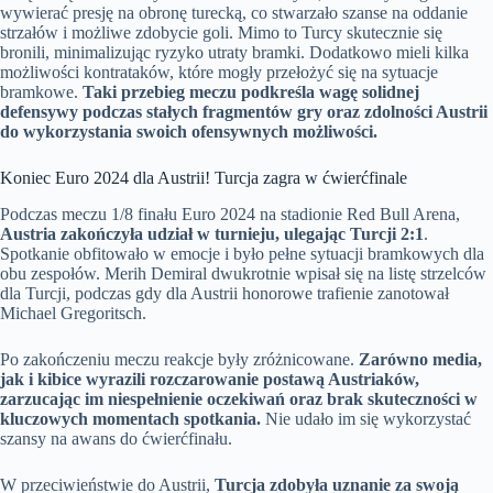
wywierać presję na obronę turecką, co stwarzało szanse na oddanie
strzałów i możliwe zdobycie goli. Mimo to Turcy skutecznie się
bronili, minimalizując ryzyko utraty bramki. Dodatkowo mieli kilka
możliwości kontrataków, które mogły przełożyć się na sytuacje
bramkowe.
Taki przebieg meczu podkreśla wagę solidnej
defensywy podczas stałych fragmentów gry oraz zdolności Austrii
do wykorzystania swoich ofensywnych możliwości.
Koniec Euro 2024 dla Austrii! Turcja zagra w ćwierćfinale
Podczas meczu 1/8 finału Euro 2024 na stadionie Red Bull Arena,
Austria zakończyła udział w turnieju, ulegając Turcji 2:1
.
Spotkanie obfitowało w emocje i było pełne sytuacji bramkowych dla
obu zespołów. Merih Demiral dwukrotnie wpisał się na listę strzelców
dla Turcji, podczas gdy dla Austrii honorowe trafienie zanotował
Michael Gregoritsch.
Po zakończeniu meczu reakcje były zróżnicowane.
Zarówno media,
jak i kibice wyrazili rozczarowanie postawą Austriaków,
zarzucając im niespełnienie oczekiwań oraz brak skuteczności w
kluczowych momentach spotkania.
Nie udało im się wykorzystać
szansy na awans do ćwierćfinału.
W przeciwieństwie do Austrii,
Turcja zdobyła uznanie za swoją