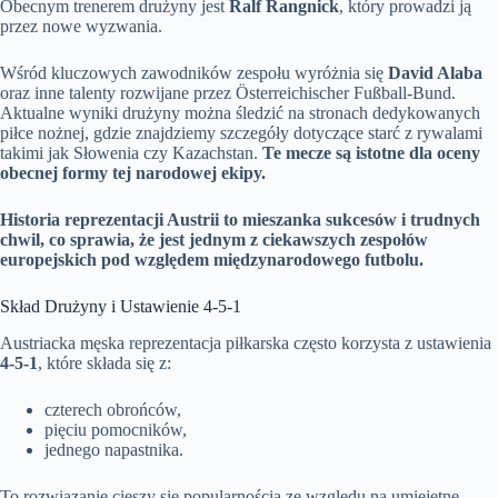
Obecnym trenerem drużyny jest
Ralf Rangnick
, który prowadzi ją
przez nowe wyzwania.
Wśród kluczowych zawodników zespołu wyróżnia się
David Alaba
oraz inne talenty rozwijane przez Österreichischer Fußball-Bund.
Aktualne wyniki drużyny można śledzić na stronach dedykowanych
piłce nożnej, gdzie znajdziemy szczegóły dotyczące starć z rywalami
takimi jak Słowenia czy Kazachstan.
Te mecze są istotne dla oceny
obecnej formy tej narodowej ekipy.
Historia reprezentacji Austrii to mieszanka sukcesów i trudnych
chwil, co sprawia, że jest jednym z ciekawszych zespołów
europejskich pod względem międzynarodowego futbolu.
Skład Drużyny i Ustawienie 4-5-1
Austriacka męska reprezentacja piłkarska często korzysta z ustawienia
4-5-1
, które składa się z:
czterech obrońców,
pięciu pomocników,
jednego napastnika.
To rozwiązanie cieszy się popularnością ze względu na umiejętne