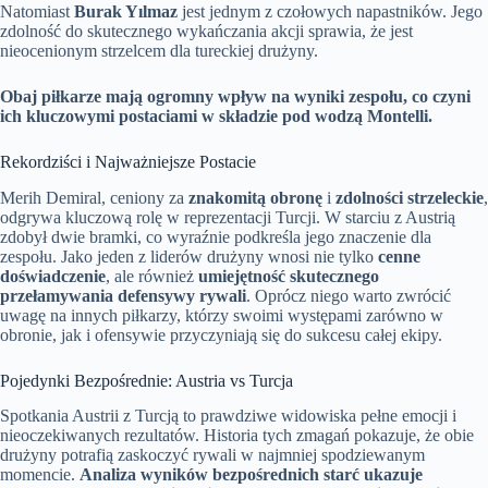
Natomiast
Burak Yılmaz
jest jednym z czołowych napastników. Jego
zdolność do skutecznego wykańczania akcji sprawia, że jest
nieocenionym strzelcem dla tureckiej drużyny.
Obaj piłkarze mają ogromny wpływ na wyniki zespołu, co czyni
ich kluczowymi postaciami w składzie pod wodzą Montelli.
Rekordziści i Najważniejsze Postacie
Merih Demiral, ceniony za
znakomitą obronę
i
zdolności strzeleckie
,
odgrywa kluczową rolę w reprezentacji Turcji. W starciu z Austrią
zdobył dwie bramki, co wyraźnie podkreśla jego znaczenie dla
zespołu. Jako jeden z liderów drużyny wnosi nie tylko
cenne
doświadczenie
, ale również
umiejętność skutecznego
przełamywania defensywy rywali
. Oprócz niego warto zwrócić
uwagę na innych piłkarzy, którzy swoimi występami zarówno w
obronie, jak i ofensywie przyczyniają się do sukcesu całej ekipy.
Pojedynki Bezpośrednie: Austria vs Turcja
Spotkania Austrii z Turcją to prawdziwe widowiska pełne emocji i
nieoczekiwanych rezultatów. Historia tych zmagań pokazuje, że obie
drużyny potrafią zaskoczyć rywali w najmniej spodziewanym
momencie.
Analiza wyników bezpośrednich starć ukazuje