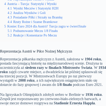
4
Austria – Turcja: Statystyki i Wyniki
4.1
Wyniki Meczów i Statystyki H2H
4.2
Analiza Wyników i Goli
4.3
Posiadanie Piłki i Strzały na Bramkę
4.4
Rzuty Rożne i Szanse Bramkowe
5
Koniec Euro 2024 dla Austrii! Turcja zagra w ćwierćfinale
5.1
Podsumowanie Meczu 1/8 Finału
5.2
Reakcje i Komentarze Po Meczu
Reprezentacja Austrii w Piłce Nożnej Mężczyzn
Reprezentacja piłkarska mężczyzn z Austrii, założona w
1904 roku
,
posiada fascynującą historię na międzynarodowej scenie. Drużyna ta
uczestniczyła aż
siedem razy w finałach Mistrzostw Świata
. W
1934
roku
zajęli czwarte miejsce, a dwadzieścia lat później uplasowali się
na trzeciej pozycji. W Mistrzostwach Europy po raz pierwszy
wystąpili w
2008 roku
, a ich największym osiągnięciem stało się
dotarcie do fazy grupowej i awans do
1/8 finału
podczas Euro 2021.
Na Igrzyskach Olimpijskich zdobyli srebro w Berlinie w
1936 roku
.
Zespół jest rozpoznawany po czerwono-biało-zielonych barwach, a
swoje mecze domowe rozgrywa na
Stadionie Ernesta Happla
.