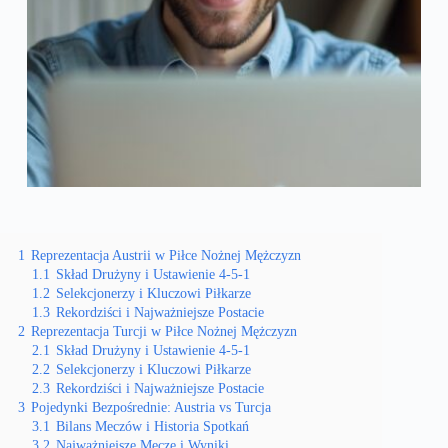
1
Reprezentacja Austrii w Piłce Nożnej Mężczyzn
1.1
Skład Drużyny i Ustawienie 4-5-1
1.2
Selekcjonerzy i Kluczowi Piłkarze
1.3
Rekordziści i Najważniejsze Postacie
2
Reprezentacja Turcji w Piłce Nożnej Mężczyzn
2.1
Skład Drużyny i Ustawienie 4-5-1
2.2
Selekcjonerzy i Kluczowi Piłkarze
2.3
Rekordziści i Najważniejsze Postacie
3
Pojedynki Bezpośrednie: Austria vs Turcja
3.1
Bilans Meczów i Historia Spotkań
3.2
Najważniejsze Mecze i Wyniki