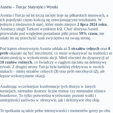
Austria – Turcja: Statystyki i Wyniki
Austria i Turcja od lat toczą zacięte boje na piłkarskich murawach, a
ich pojedynki często kończą się emocjonującymi rezultatami. W
jednym z niedawnych starć, które miało miejsce
2 lipca 2024 roku
,
Austriacy ulegli Turkom wynikiem
1:2
. Choć drużyna Austrii
przeważała pod względem posiadania piłki przez
59% czasu
, nie
udało im się przechylić szali zwycięstwa na swoją stronę.
Pod kątem ofensywnym Austria oddała aż
5 strzałów celnych
oraz
8
prób
okazało się być niecelnymi, co może wskazywać na trudności ze
skutecznością w wykończeniu akcji. Mieli również do dyspozycji aż
10 rzutów rożnych
, co świadczy o ciągłym nacisku na defensywę
rywali. Z drugiej strony Turcja była bardziej efektywna w swoich
atakach – mniej strzałów celnych (
3
) oraz prób niecelnych (
2
), ale
lepsze wykorzystanie okazji.
Analizując wcześniejsze konfrontacje tych drużyn w innych
turniejach, nietrudno dostrzec liczne remisy czy minimalne różnice
bramkowe. To tylko potwierdza wyrównany poziom walki i
umiejętności zarówno w ofensywie, jak i defensywie obu ekip.
Te spotkania są także pełne intensywności i momentów grozy po obu