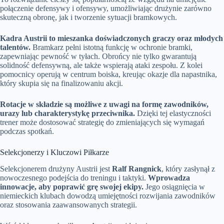
połączenie defensywy i ofensywy, umożliwiając drużynie zarówno
skuteczną obronę, jak i tworzenie sytuacji bramkowych.
Kadra Austrii to mieszanka doświadczonych graczy oraz młodych
talentów.
Bramkarz pełni istotną funkcję w ochronie bramki,
zapewniając pewność w tyłach. Obrońcy nie tylko gwarantują
solidność defensywną, ale także wspierają ataki zespołu. Z kolei
pomocnicy operują w centrum boiska, kreując okazje dla napastnika,
który skupia się na finalizowaniu akcji.
Rotacje w składzie są możliwe z uwagi na formę zawodników,
urazy lub charakterystykę przeciwnika.
Dzięki tej elastyczności
trener może dostosować strategię do zmieniających się wymagań
podczas spotkań.
Selekcjonerzy i Kluczowi Piłkarze
Selekcjonerem drużyny Austrii jest
Ralf Rangnick
, który zasłynął z
nowoczesnego podejścia do treningu i taktyki.
Wprowadza
innowacje, aby poprawić grę swojej ekipy.
Jego osiągnięcia w
niemieckich klubach dowodzą umiejętności rozwijania zawodników
oraz stosowania zaawansowanych strategii.