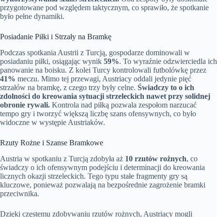
przygotowane pod względem taktycznym, co sprawiło, że spotkanie
było pełne dynamiki.
Posiadanie Piłki i Strzały na Bramkę
Podczas spotkania Austrii z Turcją, gospodarze dominowali w
posiadaniu piłki, osiągając wynik
59%
. To wyraźnie odzwierciedla ich
panowanie na boisku. Z kolei Turcy kontrolowali futbolówkę przez
41%
meczu. Mimo tej przewagi, Austriacy oddali jedynie pięć
strzałów na bramkę, z czego trzy były celne.
Świadczy to o ich
zdolności do kreowania sytuacji strzeleckich nawet przy solidnej
obronie rywali.
Kontrola nad piłką pozwala zespołom narzucać
tempo gry i tworzyć większą liczbę szans ofensywnych, co było
widoczne w występie Austriaków.
Rzuty Rożne i Szanse Bramkowe
Austria w spotkaniu z Turcją zdobyła aż
10 rzutów rożnych
, co
świadczy o ich ofensywnym podejściu i determinacji do kreowania
licznych okazji strzeleckich. Tego typu stałe fragmenty gry są
kluczowe, ponieważ pozwalają na bezpośrednie zagrożenie bramki
przeciwnika.
Dzięki częstemu zdobywaniu rzutów rożnych, Austriacy mogli