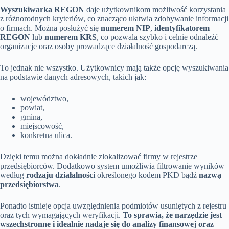
Wyszukiwarka REGON
daje użytkownikom możliwość korzystania
z różnorodnych kryteriów, co znacząco ułatwia zdobywanie informacji
o firmach. Można posłużyć się
numerem NIP
,
identyfikatorem
REGON
lub
numerem KRS
, co pozwala szybko i celnie odnaleźć
organizacje oraz osoby prowadzące działalność gospodarczą.
To jednak nie wszystko. Użytkownicy mają także opcję wyszukiwania
na podstawie danych adresowych, takich jak:
województwo,
powiat,
gmina,
miejscowość,
konkretna ulica.
Dzięki temu można dokładnie zlokalizować firmy w rejestrze
przedsiębiorców. Dodatkowo system umożliwia filtrowanie wyników
według
rodzaju działalności
określonego kodem PKD bądź
nazwą
przedsiębiorstwa
.
Ponadto istnieje opcja uwzględnienia podmiotów usuniętych z rejestru
oraz tych wymagających weryfikacji.
To sprawia, że narzędzie jest
wszechstronne i idealnie nadaje się do analizy finansowej oraz