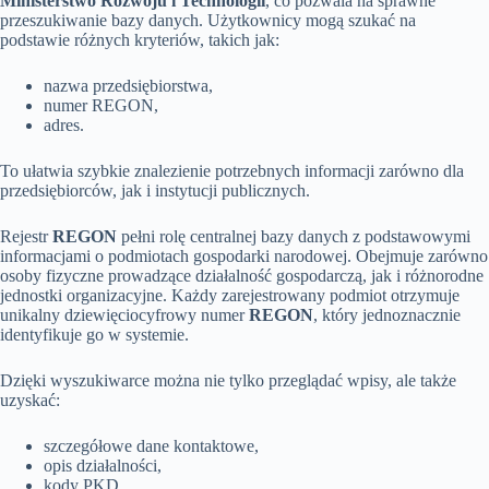
Ministerstwo Rozwoju i Technologii
, co pozwala na sprawne
przeszukiwanie bazy danych. Użytkownicy mogą szukać na
podstawie różnych kryteriów, takich jak:
nazwa przedsiębiorstwa,
numer REGON,
adres.
To ułatwia szybkie znalezienie potrzebnych informacji zarówno dla
przedsiębiorców, jak i instytucji publicznych.
Rejestr
REGON
pełni rolę centralnej bazy danych z podstawowymi
informacjami o podmiotach gospodarki narodowej. Obejmuje zarówno
osoby fizyczne prowadzące działalność gospodarczą, jak i różnorodne
jednostki organizacyjne. Każdy zarejestrowany podmiot otrzymuje
unikalny dziewięciocyfrowy numer
REGON
, który jednoznacznie
identyfikuje go w systemie.
Dzięki wyszukiwarce można nie tylko przeglądać wpisy, ale także
uzyskać:
szczegółowe dane kontaktowe,
opis działalności,
kody PKD,