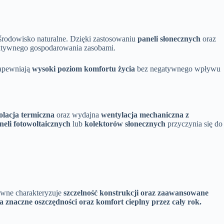
środowisko naturalne. Dzięki zastosowaniu
paneli słonecznych
oraz
ektywnego gospodarowania zasobami.
zapewniają
wysoki poziom komfortu życia
bez negatywnego wpływu
zolacja termiczna
oraz wydajna
wentylacja mechaniczna z
neli fotowoltaicznych
lub
kolektorów słonecznych
przyczynia się do
ywne charakteryzuje
szczelność konstrukcji oraz zaawansowane
a znaczne oszczędności oraz komfort cieplny przez cały rok.