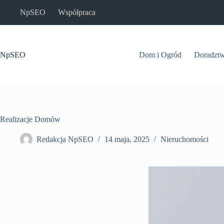
Przejdź
NpSEO
Współpraca
do
treści
NpSEO
Dom i Ogród
Doradzt
Realizacje Domów
Redakcja NpSEO
14 maja, 2025
Nieruchomości