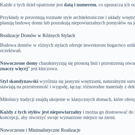
Każde z tych dzieł opatrzone jest
datą i numerem
, co upraszcza ich o
Przykłady te prezentują rozmaite style architektoniczne i układy wnętr
planują budowę domu lub poszukują niepowtarzalnych pomysłów na j
Realizacje Domów w Różnych Stylach
Budowa domów w różnych stylach oferuje inwestorom bogactwo unikal
oczekiwań.
Nowoczesne domy
charakteryzują się prostotą linii i przestrzenią ot
znaczy więcej
” jest kluczowa.
Styl skandynawski
wyróżnia się jasnymi wnętrzami, naturalnymi suro
stawiają na przestronność i wygodę, łącząc różnorodne materiały z de
Miłośnicy tradycji znajdą ukojenie w klasycznych domach, które oferują
Każdy z tych stylów jest niepowtarzalny
i można go dostosować do p
koncepcji, aby stworzyć swoje wymarzone miejsce na ziemi.
Nowoczesne i Minimalistyczne Realizacje