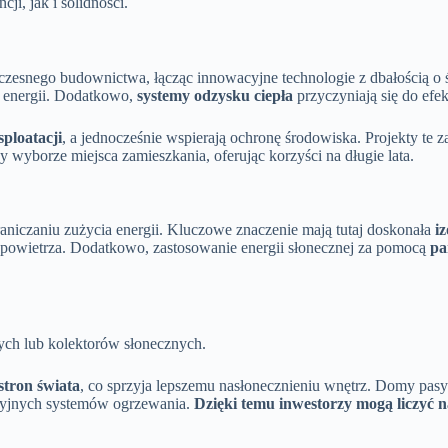
i, jak i solidności.
czesnego budownictwa, łącząc innowacyjne technologie z dbałością o 
e energii. Dodatkowo,
systemy odzysku ciepła
przyczyniają się do ef
ploatacji
, a jednocześnie wspierają ochronę środowiska. Projekty te 
zy wyborze miejsca zamieszkania, oferując korzyści na długie lata.
raniczaniu zużycia energii. Kluczowe znaczenie mają tutaj doskonała
i
 powietrza. Dodatkowo, zastosowanie energii słonecznej za pomocą
pa
nych lub kolektorów słonecznych.
stron świata
, co sprzyja lepszemu nasłonecznieniu wnętrz. Domy pas
dycyjnych systemów ogrzewania.
Dzięki temu inwestorzy mogą liczyć n