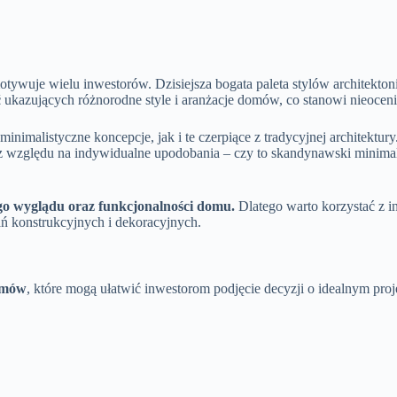
motywuje wielu inwestorów. Dzisiejsza bogata paleta stylów architek
ć
ukazujących różnorodne style i aranżacje domów, co stanowi nieoceni
malistyczne koncepcje, jak i te czerpiące z tradycyjnej architektury
ez względu na indywidualne upodobania – czy to skandynawski minimal
go wyglądu oraz funkcjonalności domu.
Dlatego warto korzystać z ins
ań konstrukcyjnych i dekoracyjnych.
omów
, które mogą ułatwić inwestorom podjęcie decyzji o idealnym projek