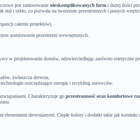
uczowe jest zastosowanie
nieskomplikowanych form
i dużej ilości p
 jak stal i szkło, co pozwala na tworzenie przestronnych i jasnych wnętrz
egancji całemu projektowi,
jsze aranżowanie przestrzeni wewnętrznych.
tywy w projektowaniu domów, odzwierciedlając zarówno estetyczne pref
riałów, zwłaszcza drewna,
 technologie oszczędzające energię i recykling surowców.
rozwiązaniami. Charakteryzuje go
przestronność oraz komfortowe ro
zasu.
 elementami drewnianymi. Ciepłe kolory i dodatki takie jak kominki c