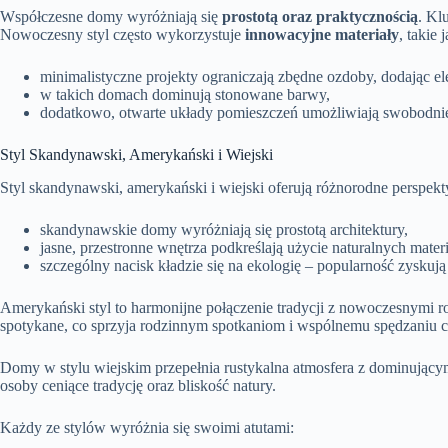
Współczesne domy wyróżniają się
prostotą oraz praktycznością
. Kl
Nowoczesny styl często wykorzystuje
innowacyjne materiały
, takie
minimalistyczne projekty ograniczają zbędne ozdoby, dodając el
w takich domach dominują stonowane barwy,
dodatkowo, otwarte układy pomieszczeń umożliwiają swobodnie
Styl Skandynawski, Amerykański i Wiejski
Styl skandynawski, amerykański i wiejski oferują różnorodne perspek
skandynawskie domy wyróżniają się prostotą architektury,
jasne, przestronne wnętrza podkreślają użycie naturalnych mate
szczególny nacisk kładzie się na ekologię – popularność zyskują
Amerykański styl to harmonijne połączenie tradycji z nowoczesnymi 
spotykane, co sprzyja rodzinnym spotkaniom i wspólnemu spędzaniu c
Domy w stylu wiejskim przepełnia rustykalna atmosfera z dominującymi
osoby ceniące tradycję oraz bliskość natury.
Każdy ze stylów wyróżnia się swoimi atutami: