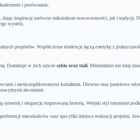
dnalezienie i porównanie.
z, dając inspirację zarówno miłośnikom nowoczesności, jak i tradycji. 
ego wystrój.
nych projektów. Współczesne tendencje łączą estetykę z praktycznoś
wartą. Dominuje w nich użycie
szkła oraz stali
. Minimalizm ma tutaj znac
wcami i nieskomplikowanymi kształtami. Drewno oraz pastelowe odcien
koracyjnymi akcentami.
 symetrię i elegancję inspirowaną historią. Wiejski styl natomiast pod
referencji mieszkańców oraz specyfiki miejsca realizacji projektu. I