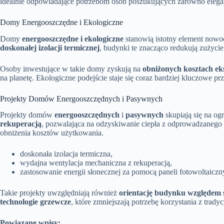
idealnie odpowiadające potrzebom osób poszukujących zarówno elegancj
Domy Energooszczędne i Ekologiczne
Domy
energooszczędne i ekologiczne
stanowią istotny element nowo
doskonałej izolacji termicznej
, budynki te znacząco redukują zużyci
Osoby inwestujące w takie domy zyskują na
obniżonych kosztach eks
na planetę. Ekologiczne podejście staje się coraz bardziej kluczowe pr
Projekty Domów Energooszczędnych i Pasywnych
Projekty domów
energooszczędnych
i
pasywnych
skupiają się na og
rekuperacją
, pozwalająca na odzyskiwanie ciepła z odprowadzanego
obniżenia kosztów użytkowania.
doskonała izolacja termiczna,
wydajna wentylacja mechaniczna z rekuperacją,
zastosowanie energii słonecznej za pomocą paneli fotowoltaicz
Takie projekty uwzględniają również
orientację budynku względem 
technologie grzewcze
, które zmniejszają potrzebę korzystania z tra
Powiązane wpisy: