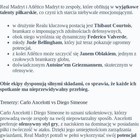
Real Madryt i Atlético Madryt to zespoły, które obfitują w
wyjątkowe
talenty piłkarskie
, co czyni ich starcia niebywale emocjonującymi.
w drużynie Realu kluczową postacią jest
Thibaut Courtois
,
bramkarz o imponujących zdolnościach defensywnych,
obok niego wyróżnia się dynamiczny
Federico Valverde
,
młody
Jude Bellingham
, który już teraz pokazuje ogromny
potencjał,
z kolei Atlético może szczycić się
Janem Oblakiem
, jednym z
czołowych bramkarzy globu,
doświadczonym
Antoine’em Griezmannem
, skutecznym w
ofensywie.
Obie ekipy dysponują silnymi składami, co sprawia, że każde ich
spotkanie ma nieprzewidywalny przebieg.
Trenerzy: Carlo Ancelotti vs Diego Simeone
Carlo Ancelotti i Diego Simeone to uznani szkoleniowcy, którzy
prowadzą swoje zespoły na swój niepowtarzalny sposób. Ancelotti
preferuje
ofensywny styl gry
, z naciskiem na dominację w posiadaniu
piłki i twórczość w ataku. Dzięki jego umiejętnościom zarządzania
gwiazdami, Real Madryt potrafi w pełni wykorzystać swój
potencjał