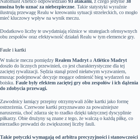
Natomiast Atlético odpowiedziało
93 atakami
, z czego jedynie
38
można było uznać za niebezpieczne
. Takie statystyki wyraźnie
ilustrują przewagę Realu w kreowaniu sytuacji strzeleckich, co mogło
mieć kluczowy wpływ na wynik meczu.
Dodatkowo liczby te uwydatniają różnice w strategiach ofensywnych
obu zespołów oraz efektywność działań Realu w tym elemencie gry.
Faule i kartki
W trakcie meczu pomiędzy
Realem Madryt
a
Atlético Madryt
doszło do licznych przewinień, co jest charakterystyczne dla tej
zaciętej rywalizacji. Sędzia stanął przed niełatwym wyzwaniem,
musząc podejmować decyzje mogące odmienić bieg wydarzeń na
boisku.
Faule były efektem zaciętej gry obu zespołów i ich dążenia
do zdobycia przewagi.
Zawodnicy łamiący przepisy otrzymywali żółte kartki jako formę
ostrzeżenia. Czerwone kartki przyznawano za poważniejsze
naruszenia, choć zdarza się to rzadko dzięki taktycznej dyscyplinie
piłkarzy. Obie drużyny są znane z tego, że walczą o każdą piłkę, co
nierzadko prowadzi do zwiększonej liczby fauli.
Takie potyczki wymagają od arbitra precyzyjności i stanowczości