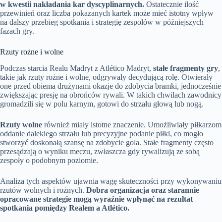
w kwestii nakładania kar dyscyplinarnych.
Ostatecznie ilość
przewinień oraz liczba pokazanych kartek może mieć istotny wpływ
na dalszy przebieg spotkania i strategię zespołów w późniejszych
fazach gry.
Rzuty rożne i wolne
Podczas starcia Realu Madryt z Atlético Madryt,
stałe fragmenty gry
,
takie jak rzuty rożne i wolne, odgrywały decydującą rolę. Otwierały
one przed obiema drużynami okazje do zdobycia bramki, jednocześnie
zwiększając presję na obrońców rywali. W takich chwilach zawodnicy
gromadzili się w polu karnym, gotowi do strzału głową lub nogą.
Rzuty wolne
również miały istotne znaczenie. Umożliwiały piłkarzom
oddanie dalekiego strzału lub precyzyjne podanie piłki, co mogło
stworzyć doskonałą szansę na zdobycie gola. Stałe fragmenty często
przesądzają o wyniku meczu, zwłaszcza gdy rywalizują ze sobą
zespoły o podobnym poziomie.
Analiza tych aspektów ujawnia wagę skuteczności przy wykonywaniu
rzutów wolnych i rożnych.
Dobra organizacja oraz starannie
opracowane strategie mogą wyraźnie wpłynąć na rezultat
spotkania pomiędzy Realem a Atlético.