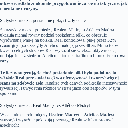
odzwierciedlało znakomite przygotowanie zarówno taktyczne, jak
i mentalne drużyny.
Statystyki meczu: posiadanie piłki, strzały celne
Statystyki z meczu pomiędzy Realem Madryt a Atlético Madryt
ukazują niemal równy podział posiadania piłki, co obrazuje
wyrównaną walkę na boisku. Real kontrolował piłkę przez
52%
czasu gry
, podczas gdy Atlético miało ją przez
48%
. Mimo to, w
kwestii celnych strzałów Real wykazał się większą aktywnością,
oddając ich aż
siedem
. Atlético natomiast trafiło do bramki tylko
dwa
razy
.
Te liczby sugerują, że choć posiadanie piłki było podobne, to
właśnie Real przejawiał większą ofensywność i tworzył więcej
szans na zdobycie gola.
Analiza tych danych podkreśla intensywność
rywalizacji i uwydatnia różnice w strategiach obu zespołów w tym
spotkaniu.
Statystyki meczu: Real Madryt vs Atlético Madryt
W ostatnim starciu między
Realem Madryt
a
Atlético Madryt
statystyki wyraźnie pokazują przewagę Realu w kilku istotnych
aspektach: