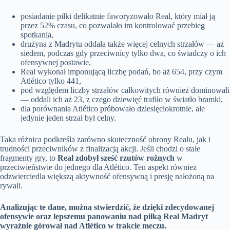
posiadanie piłki delikatnie faworyzowało Real, który miał ją
przez 52% czasu, co pozwalało im kontrolować przebieg
spotkania,
drużyna z Madrytu oddała także więcej celnych strzałów — aż
siedem, podczas gdy przeciwnicy tylko dwa, co świadczy o ich
ofensywnej postawie,
Real wykonał imponującą liczbę podań, bo aż 654, przy czym
Atlético tylko 441,
pod względem liczby strzałów całkowitych również dominowali
— oddali ich aż 23, z czego dziewięć trafiło w światło bramki,
dla porównania Atlético próbowało dziesięciokrotnie, ale
jedynie jeden strzał był celny.
Taka różnica podkreśla zarówno skuteczność obrony Realu, jak i
trudności przeciwników z finalizacją akcji. Jeśli chodzi o stałe
fragmenty gry, to
Real zdobył sześć rzutów rożnych
w
przeciwieństwie do jednego dla Atlético. Ten aspekt również
odzwierciedla większą aktywność ofensywną i presję nałożoną na
rywali.
Analizując te dane, można stwierdzić, że dzięki zdecydowanej
ofensywie oraz lepszemu panowaniu nad piłką Real Madryt
wyraźnie górował nad Atlético w trakcie meczu.