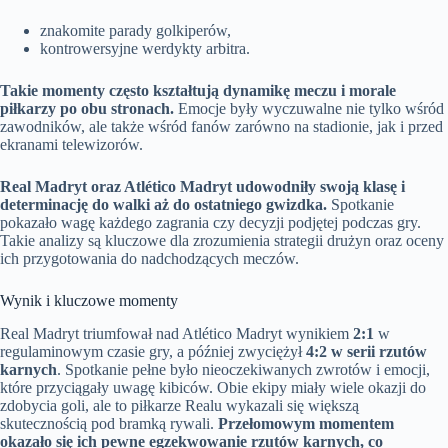
znakomite parady golkiperów,
kontrowersyjne werdykty arbitra.
Takie momenty często kształtują dynamikę meczu i morale
piłkarzy po obu stronach.
Emocje były wyczuwalne nie tylko wśród
zawodników, ale także wśród fanów zarówno na stadionie, jak i przed
ekranami telewizorów.
Real Madryt oraz Atlético Madryt udowodniły swoją klasę i
determinację do walki aż do ostatniego gwizdka.
Spotkanie
pokazało wagę każdego zagrania czy decyzji podjętej podczas gry.
Takie analizy są kluczowe dla zrozumienia strategii drużyn oraz oceny
ich przygotowania do nadchodzących meczów.
Wynik i kluczowe momenty
Real Madryt triumfował nad Atlético Madryt wynikiem
2:1
w
regulaminowym czasie gry, a później zwyciężył
4:2 w serii rzutów
karnych
. Spotkanie pełne było nieoczekiwanych zwrotów i emocji,
które przyciągały uwagę kibiców. Obie ekipy miały wiele okazji do
zdobycia goli, ale to piłkarze Realu wykazali się większą
skutecznością pod bramką rywali.
Przełomowym momentem
okazało się ich pewne egzekwowanie rzutów karnych, co