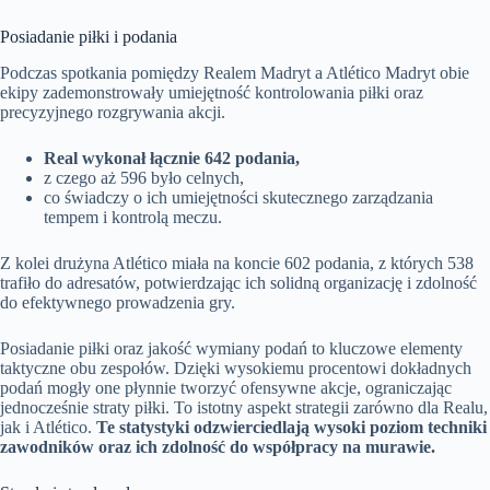
Posiadanie piłki i podania
Podczas spotkania pomiędzy Realem Madryt a Atlético Madryt obie
ekipy zademonstrowały umiejętność kontrolowania piłki oraz
precyzyjnego rozgrywania akcji.
Real wykonał łącznie 642 podania,
z czego aż 596 było celnych,
co świadczy o ich umiejętności skutecznego zarządzania
tempem i kontrolą meczu.
Z kolei drużyna Atlético miała na koncie 602 podania, z których 538
trafiło do adresatów, potwierdzając ich solidną organizację i zdolność
do efektywnego prowadzenia gry.
Posiadanie piłki oraz jakość wymiany podań to kluczowe elementy
taktyczne obu zespołów. Dzięki wysokiemu procentowi dokładnych
podań mogły one płynnie tworzyć ofensywne akcje, ograniczając
jednocześnie straty piłki. To istotny aspekt strategii zarówno dla Realu,
jak i Atlético.
Te statystyki odzwierciedlają wysoki poziom techniki
zawodników oraz ich zdolność do współpracy na murawie.