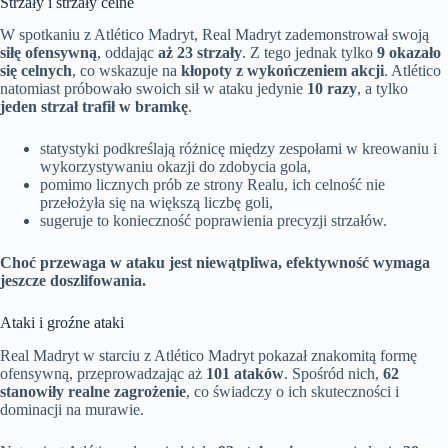
Strzały i strzały celne
W spotkaniu z Atlético Madryt, Real Madryt zademonstrował swoją
siłę ofensywną
, oddając
aż 23 strzały
. Z tego jednak tylko
9 okazało
się celnych
, co wskazuje na
kłopoty z wykończeniem akcji
. Atlético
natomiast próbowało swoich sił w ataku jedynie
10 razy
, a tylko
jeden strzał trafił w bramkę
.
statystyki podkreślają różnicę między zespołami w kreowaniu i
wykorzystywaniu okazji do zdobycia gola,
pomimo licznych prób ze strony Realu, ich celność nie
przełożyła się na większą liczbę goli,
sugeruje to konieczność poprawienia precyzji strzałów.
Choć przewaga w ataku jest niewątpliwa, efektywność wymaga
jeszcze doszlifowania.
Ataki i groźne ataki
Real Madryt w starciu z Atlético Madryt pokazał znakomitą formę
ofensywną, przeprowadzając aż
101 ataków
. Spośród nich,
62
stanowiły realne zagrożenie
, co świadczy o ich skuteczności i
dominacji na murawie.