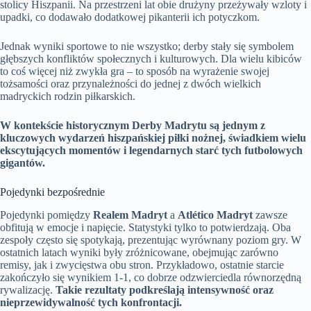
stolicy Hiszpanii. Na przestrzeni lat obie drużyny przeżywały wzloty i
upadki, co dodawało dodatkowej pikanterii ich potyczkom.
Jednak wyniki sportowe to nie wszystko; derby stały się symbolem
głębszych konfliktów społecznych i kulturowych. Dla wielu kibiców
to coś więcej niż zwykła gra – to sposób na wyrażenie swojej
tożsamości oraz przynależności do jednej z dwóch wielkich
madryckich rodzin piłkarskich.
W kontekście historycznym Derby Madrytu są jednym z
kluczowych wydarzeń hiszpańskiej piłki nożnej, świadkiem wielu
ekscytujących momentów i legendarnych starć tych futbolowych
gigantów.
Pojedynki bezpośrednie
Pojedynki pomiędzy
Realem Madryt
a
Atlético Madryt
zawsze
obfitują w emocje i napięcie. Statystyki tylko to potwierdzają. Oba
zespoły często się spotykają, prezentując wyrównany poziom gry. W
ostatnich latach wyniki były zróżnicowane, obejmując zarówno
remisy, jak i zwycięstwa obu stron. Przykładowo, ostatnie starcie
zakończyło się wynikiem 1-1, co dobrze odzwierciedla równorzędną
rywalizację.
Takie rezultaty podkreślają intensywność oraz
nieprzewidywalność tych konfrontacji.