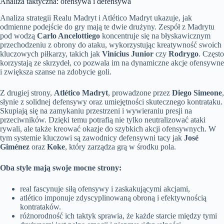
Analiza taktyczna: ofensywa i defensywa
Analiza strategii Realu Madryt i Atlético Madryt ukazuje, jak
odmienne podejście do gry mają te dwie drużyny. Zespół z Madrytu
pod wodzą
Carlo Ancelottiego
koncentruje się na błyskawicznym
przechodzeniu z obrony do ataku, wykorzystując kreatywność swoich
kluczowych piłkarzy, takich jak
Vinícius Junior
czy
Rodrygo
. Często
korzystają ze skrzydeł, co pozwala im na dynamiczne akcje ofensywne
i zwiększa szanse na zdobycie goli.
Z drugiej strony,
Atlético Madryt
, prowadzone przez
Diego Simeone
,
słynie z solidnej defensywy oraz umiejętności skutecznego kontrataku.
Skupiają się na zamykaniu przestrzeni i wywieraniu presji na
przeciwników. Dzięki temu potrafią nie tylko neutralizować ataki
rywali, ale także kreować okazje do szybkich akcji ofensywnych. W
tym systemie kluczowi są zawodnicy defensywni tacy jak
José
Giménez
oraz
Koke
, który zarządza grą w środku pola.
Oba style mają swoje mocne strony:
real fascynuje siłą ofensywy i zaskakującymi akcjami,
atlético imponuje zdyscyplinowaną obroną i efektywnością
kontrataków.
różnorodność ich taktyk sprawia, że każde starcie między tymi