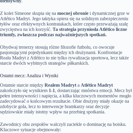
ofensywny
.
Z kolei Simeone skupia się na
mocnej obronie
i dynamicznej grze w
Atlético Madryt. Jego taktyka opiera się na solidnym zabezpieczeniu
tyłów oraz efektywnych kontratakach, które często przeważają szalę
zwycięstwa na ich korzyść.
Ta strategia przyniosła Atlético liczne
triumfy, zwłaszcza podczas najważniejszych spotkań.
Obydwaj trenerzy stosują różne filozofie futbolu, co owocuje
pasjonującymi pojedynkami między ich drużynami. Konfrontacje
Realu Madryt z Atlético to nie tylko rywalizacja sportowa, lecz także
starcie dwóch wybitnych strategów piłkarskich.
Ostatni mecz: Analiza i Wyniki
Ostatnie starcie między
Realem Madryt
a
Atlético Madryt
zakończyło się wynikiem
1-1
, dostarczając mnóstwa emocji. Mecz był
pełen intensywności i napięcia, a kilka kluczowych momentów mogło
zadecydować o końcowym rezultacie. Obie drużyny miały okazje na
zdobycie gola, lecz to interwencje bramkarzy oraz decyzje
sędziowskie miały istotny wpływ na przebieg spotkania.
Zawodnicy obu zespołów walczyli zaciekle o dominację na boisku.
Kluczowe sytuacje obejmowały: