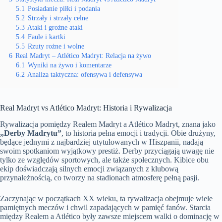
5.1
Posiadanie piłki i podania
5.2
Strzały i strzały celne
5.3
Ataki i groźne ataki
5.4
Faule i kartki
5.5
Rzuty rożne i wolne
6
Real Madryt – Atlético Madryt: Relacja na żywo
6.1
Wyniki na żywo i komentarze
6.2
Analiza taktyczna: ofensywa i defensywa
Real Madryt vs Atlético Madryt: Historia i Rywalizacja
Rywalizacja pomiędzy Realem Madryt a Atlético Madryt, znana jako
„Derby Madrytu”
, to historia pełna emocji i tradycji. Obie drużyny,
będące jednymi z najbardziej utytułowanych w Hiszpanii, nadają
swoim spotkaniom wyjątkowy prestiż. Derby przyciągają uwagę nie
tylko ze względów sportowych, ale także społecznych. Kibice obu
ekip doświadczają silnych emocji związanych z klubową
przynależnością, co tworzy na stadionach atmosferę pełną pasji.
Zaczynając w początkach XX wieku, ta rywalizacja obejmuje wiele
pamiętnych meczów i chwil zapadających w pamięć fanów. Starcia
między Realem a Atlético były zawsze miejscem walki o dominację w