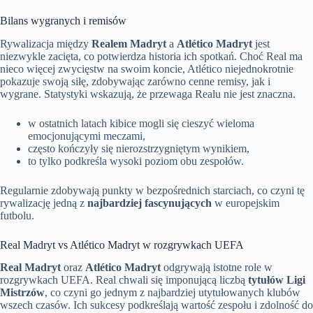
Bilans wygranych i remisów
Rywalizacja między
Realem Madryt
a
Atlético Madryt
jest
niezwykle zacięta, co potwierdza historia ich spotkań. Choć Real ma
nieco więcej zwycięstw na swoim koncie, Atlético niejednokrotnie
pokazuje swoją siłę, zdobywając zarówno cenne remisy, jak i
wygrane. Statystyki wskazują, że przewaga Realu nie jest znaczna.
w ostatnich latach kibice mogli się cieszyć wieloma
emocjonującymi meczami,
często kończyły się nierozstrzygniętym wynikiem,
to tylko podkreśla wysoki poziom obu zespołów.
Regularnie zdobywają punkty w bezpośrednich starciach, co czyni tę
rywalizację jedną z
najbardziej fascynujących
w europejskim
futbolu.
Real Madryt vs Atlético Madryt w rozgrywkach UEFA
Real Madryt
oraz
Atlético Madryt
odgrywają istotne role w
rozgrywkach UEFA. Real chwali się imponującą liczbą
tytułów Ligi
Mistrzów
, co czyni go jednym z najbardziej utytułowanych klubów
wszech czasów. Ich sukcesy podkreślają wartość zespołu i zdolność do