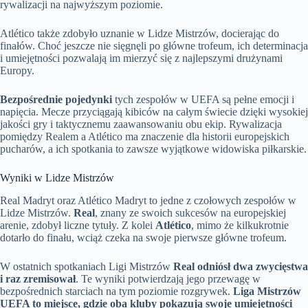
rywalizacji na najwyższym poziomie.
Atlético także zdobyło uznanie w Lidze Mistrzów, docierając do
finałów. Choć jeszcze nie sięgnęli po główne trofeum, ich determinacja
i umiejętności pozwalają im mierzyć się z najlepszymi drużynami
Europy.
Bezpośrednie pojedynki
tych zespołów w UEFA są pełne emocji i
napięcia. Mecze przyciągają kibiców na całym świecie dzięki wysokiej
jakości gry i taktycznemu zaawansowaniu obu ekip. Rywalizacja
pomiędzy Realem a Atlético ma znaczenie dla historii europejskich
pucharów, a ich spotkania to zawsze wyjątkowe widowiska piłkarskie.
Wyniki w Lidze Mistrzów
Real Madryt oraz Atlético Madryt to jedne z czołowych zespołów w
Lidze Mistrzów.
Real
, znany ze swoich sukcesów na europejskiej
arenie, zdobył liczne tytuły. Z kolei
Atlético
, mimo że kilkukrotnie
dotarło do finału, wciąż czeka na swoje pierwsze główne trofeum.
W ostatnich spotkaniach Ligi Mistrzów
Real odniósł dwa zwycięstwa
i raz zremisował
. Te wyniki potwierdzają jego przewagę w
bezpośrednich starciach na tym poziomie rozgrywek.
Liga Mistrzów
UEFA to miejsce, gdzie oba kluby pokazują swoje umiejętności