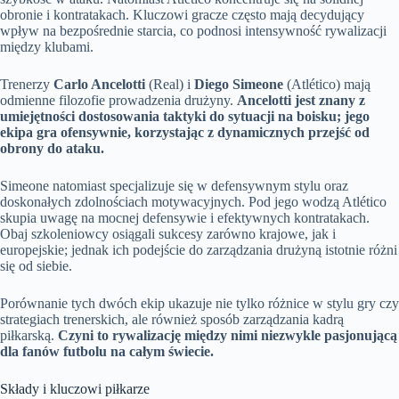
obronie i kontratakach. Kluczowi gracze często mają decydujący
wpływ na bezpośrednie starcia, co podnosi intensywność rywalizacji
między klubami.
Trenerzy
Carlo Ancelotti
(Real) i
Diego Simeone
(Atlético) mają
odmienne filozofie prowadzenia drużyny.
Ancelotti jest znany z
umiejętności dostosowania taktyki do sytuacji na boisku; jego
ekipa gra ofensywnie, korzystając z dynamicznych przejść od
obrony do ataku.
Simeone natomiast specjalizuje się w defensywnym stylu oraz
doskonałych zdolnościach motywacyjnych. Pod jego wodzą Atlético
skupia uwagę na mocnej defensywie i efektywnych kontratakach.
Obaj szkoleniowcy osiągali sukcesy zarówno krajowe, jak i
europejskie; jednak ich podejście do zarządzania drużyną istotnie różni
się od siebie.
Porównanie tych dwóch ekip ukazuje nie tylko różnice w stylu gry czy
strategiach trenerskich, ale również sposób zarządzania kadrą
piłkarską.
Czyni to rywalizację między nimi niezwykle pasjonującą
dla fanów futbolu na całym świecie.
Składy i kluczowi piłkarze