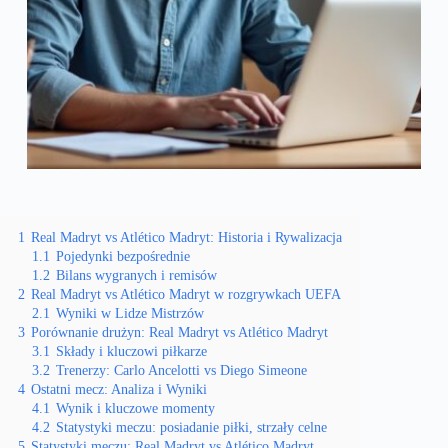
1
Real Madryt vs Atlético Madryt: Historia i Rywalizacja
1.1
Pojedynki bezpośrednie
1.2
Bilans wygranych i remisów
2
Real Madryt vs Atlético Madryt w rozgrywkach UEFA
2.1
Wyniki w Lidze Mistrzów
3
Porównanie drużyn: Real Madryt vs Atlético Madryt
3.1
Składy i kluczowi piłkarze
3.2
Trenerzy: Carlo Ancelotti vs Diego Simeone
4
Ostatni mecz: Analiza i Wyniki
4.1
Wynik i kluczowe momenty
4.2
Statystyki meczu: posiadanie piłki, strzały celne
5
Statystyki meczu: Real Madryt vs Atlético Madryt