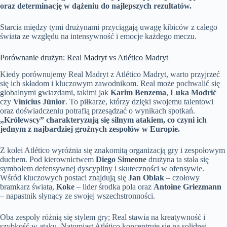
oraz determinację w dążeniu do najlepszych rezultatów.
Starcia między tymi drużynami przyciągają uwagę kibiców z całego
świata ze względu na intensywność i emocje każdego meczu.
Porównanie drużyn: Real Madryt vs Atlético Madryt
Kiedy porównujemy Real Madryt z Atlético Madryt, warto przyjrzeć
się ich składom i kluczowym zawodnikom. Real może pochwalić się
globalnymi gwiazdami, takimi jak
Karim Benzema
,
Luka Modrić
czy
Vinícius Júnior
. To piłkarze, którzy dzięki swojemu talentowi
oraz doświadczeniu potrafią przesądzać o wynikach spotkań.
„Królewscy” charakteryzują się silnym atakiem, co czyni ich
jednym z najbardziej groźnych zespołów w Europie.
Z kolei Atlético wyróżnia się znakomitą organizacją gry i zespołowym
duchem. Pod kierownictwem
Diego Simeone
drużyna ta stała się
symbolem defensywnej dyscypliny i skuteczności w ofensywie.
Wśród kluczowych postaci znajdują się
Jan Oblak
– czołowy
bramkarz świata,
Koke
– lider środka pola oraz
Antoine Griezmann
– napastnik słynący ze swojej wszechstronności.
Oba zespoły różnią się stylem gry; Real stawia na kreatywność i
szybkość w ataku. Natomiast Atlético koncentruje się na solidnej