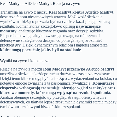
Real Madryt – Atlético Madryt: Relacja na żywo
Transmisja na żywo z meczu
Real Madryt kontra Atlético Madryt
dostarcza fanom niesamowitych wrażeń. Możliwość śledzenia
wyników na bieżąco pozwala być na czasie z każdą akcją i zmianą
rezultatu. Komentatorzy szczegółowo opisują
najważniejsze
momenty
, analizując kluczowe zagrania oraz decyzje sędziów.
Eksperci omawiają taktyki, zwracając uwagę na ofensywne i
defensywne strategie obu drużyn, co pomaga lepiej zrozumieć
przebieg gry. Dzięki dynamicznym relacjom i napiętej atmosferze
kibice mogą poczuć się jakby byli na stadionie
.
Wyniki na żywo i komentarze
Relacja na żywo z meczu
Real Madryt przeciwko Atlético Madryt
umożliwia śledzenie każdego ruchu drużyn w czasie rzeczywistym.
Dzięki temu kibice mogą być na bieżąco z wydarzeniami na boisku, co
potęguje emocje związane z tą pasjonującą rywalizacją.
Komentarze
ekspertów wzbogacają transmisję, oferując wgląd w taktykę oraz
kluczowe momenty, które mogą wpłynąć na rezultat spotkania.
Analiza obejmuje szczegółowy przegląd strategii ofensywnych i
defensywnych, co ułatwia lepsze zrozumienie dynamiki starcia między
tymi dwoma czołowymi hiszpańskimi zespołami.