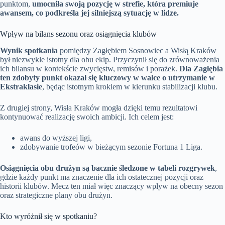
punktom,
umocniła swoją pozycję w strefie, która premiuje
awansem, co podkreśla jej silniejszą sytuację w lidze.
Wpływ na bilans sezonu oraz osiągnięcia klubów
Wynik spotkania
pomiędzy Zagłębiem Sosnowiec a Wisłą Kraków
był niezwykle istotny dla obu ekip. Przyczynił się do zrównoważenia
ich bilansu w kontekście zwycięstw, remisów i porażek.
Dla Zagłębia
ten zdobyty punkt okazał się kluczowy w walce o utrzymanie w
Ekstraklasie
, będąc istotnym krokiem w kierunku stabilizacji klubu.
Z drugiej strony, Wisła Kraków mogła dzięki temu rezultatowi
kontynuować realizację swoich ambicji. Ich celem jest:
awans do wyższej ligi,
zdobywanie trofeów w bieżącym sezonie Fortuna 1 Liga.
Osiągnięcia obu drużyn są bacznie śledzone w tabeli rozgrywek
,
gdzie każdy punkt ma znaczenie dla ich ostatecznej pozycji oraz
historii klubów. Mecz ten miał więc znaczący wpływ na obecny sezon
oraz strategiczne plany obu drużyn.
Kto wyróżnił się w spotkaniu?