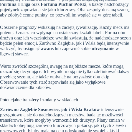
Fortuna 1 Liga
oraz
Fortuna Puchar Polski
, a każdy nadchodzący
pojedynek zapowiada się jako kluczowy. Oba zespoły dostaną szansę,
aby zdobyć cenne punkty, co pozwoli im wspiąć się w górę tabeli.
Obszerne prognozy wskazują na zaciętą rywalizację. Każdy mecz ma
potencjał znacząco wpłynąć na ostateczny kształt tabeli. Forma obu
drużyn oraz ich wcześniejsze wyniki zwiastują, że nadchodzący sezon
będzie pełen emocji. Zarówno Zagłębie, jak i Wisła będą intensywnie
walczyć, by osiągnąć
awans
lub zapewnić sobie
utrzymanie
w
ligowej stawce.
Warto zwrócić szczególną uwagę na najbliższe mecze, które mogą
okazać się decydujące. Ich wyniki mogą nie tylko zdefiniować dalszy
przebieg sezonu, ale także wpłynąć na przyszłość obu ekip.
Obserwowanie tych starć zapowiada się jako wyjątkowe
doświadczenie dla kibiców.
Potencjalne transfery i zmiany w składach
Zarówno Zagłębie Sosnowiec, jak i Wisła Kraków
intensywnie
przygotowują się do nadchodzących meczów, badając możliwości
transferowe, które mogłyby wzmocnić ich drużyny. Plany zmian w
składach obejmują zarówno kluczowych piłkarzy, jak i tych z ławki
rezerwowych. Kluby mają na celu udoskonalenie swojej taktyki