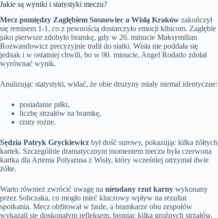
Jakie są wyniki i statystyki meczu?
Mecz pomiędzy Zagłębiem Sosnowiec a Wisłą Kraków
zakończył
się remisem 1-1, co z pewnością dostarczyło emocji kibicom. Zagłębie
jako pierwsze zdobyło bramkę, gdy w 26. minucie Maksymilian
Rozwandowicz precyzyjnie trafił do siatki. Wisła nie poddała się
jednak i w ostatniej chwili, bo w 90. minucie, Angel Rodado zdołał
wyrównać wynik.
Analizując statystyki, widać, że obie drużyny miały niemal identyczne:
posiadanie piłki,
liczbę strzałów na bramkę,
rzuty rożne.
Sędzia Patryk Gryckiewicz
był dość surowy, pokazując kilka żółtych
kartek. Szczególnie dramatycznym momentem meczu była czerwona
kartka dla Artema Polyarusa z Wisły, który wcześniej otrzymał dwie
żółte.
Warto również zwrócić uwagę na
nieudany rzut karny
wykonany
przez Sobczaka, co mogło mieć kluczowy wpływ na rezultat
spotkania. Mecz obfitował w faule, a bramkarze obu zespołów
wykazali się doskonałym refleksem, broniąc kilka groźnych strzałów.