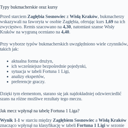
Typy bukmacherskie oraz kursy
Przed starciem
Zagłębia Sosnowiec
z
Wisłą Kraków
, bukmacherzy
wskazywali na faworyta w osobie Zagłębia, oferując kurs
1,69
na ich
zwycięstwo. Remis szacowano na
4,30
, natomiast szanse Wisły
Kraków na wygraną oceniano na
4,40
.
Przy wyborze typów bukmacherskich uwzględniono wiele czynników,
takich jak:
aktualna forma drużyn,
ich wcześniejsze bezpośrednie pojedynki,
sytuacja w tabeli Fortuna 1 Ligi,
analizy ekspertów,
preferencje graczy.
Dzięki tym elementom, starano się jak najdokładniej odzwierciedlić
szans na różne możliwe rezultaty tego meczu.
Jak mecz wpłynął na tabelę Fortuna 1 Liga?
Wynik 1-1
w starciu między
Zagłębiem Sosnowiec
a
Wisłą Kraków
znacząco wpłynął na klasyfikację w tabeli
Fortuna 1 Ligi
w sezonie