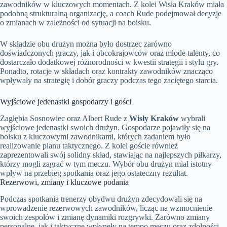
zawodników w kluczowych momentach. Z kolei Wisła Kraków miała
podobną strukturalną organizację, a coach Rude podejmował decyzje
o zmianach w zależności od sytuacji na boisku.
W składzie obu drużyn można było dostrzec zarówno
doświadczonych graczy, jak i obcokrajowców oraz młode talenty, co
dostarczało dodatkowej różnorodności w kwestii strategii i stylu gry.
Ponadto, rotacje w składach oraz kontrakty zawodników znacząco
wpływały na strategię i dobór graczy podczas tego zaciętego starcia.
Wyjściowe jedenastki gospodarzy i gości
Zagłębia Sosnowiec oraz Albert Rude z
Wisły Kraków
wybrali
wyjściowe jedenastki swoich drużyn. Gospodarze pojawiły się na
boisku z kluczowymi zawodnikami, których zadaniem było
realizowanie planu taktycznego. Z kolei goście również
zaprezentowali swój solidny skład, stawiając na najlepszych piłkarzy,
którzy mogli zagrać w tym meczu. Wybór obu drużyn miał istotny
wpływ na przebieg spotkania oraz jego ostateczny rezultat.
Rezerwowi, zmiany i kluczowe podania
Podczas spotkania trenerzy obydwu drużyn zdecydowali się na
wprowadzenie rezerwowych zawodników, licząc na wzmocnienie
swoich zespołów i zmianę dynamiki rozgrywki. Zarówno zmiany
personalne, jak i taktyczne wpłynęły na tempo meczu oraz zdolności