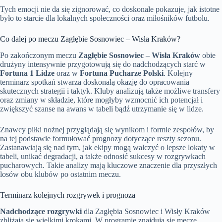
Tych emocji nie da się zignorować, co doskonale pokazuje, jak istotne
było to starcie dla lokalnych społeczności oraz miłośników futbolu.
Co dalej po meczu Zagłębie Sosnowiec – Wisła Kraków?
Po zakończonym meczu
Zagłębie Sosnowiec
–
Wisła Kraków
obie
drużyny intensywnie przygotowują się do nadchodzących starć w
Fortuna 1 Lidze
oraz w
Fortuna Pucharze Polski
. Kolejny
terminarz spotkań stwarza doskonałą okazję do opracowania
skutecznych strategii i taktyk. Kluby analizują także możliwe transfery
oraz zmiany w składzie, które mogłyby wzmocnić ich potencjał i
zwiększyć szanse na awans w tabeli bądź utrzymanie się w lidze.
Znawcy piłki nożnej przyglądają się wynikom i formie zespołów, by
na tej podstawie formułować prognozy dotyczące reszty sezonu.
Zastanawiają się nad tym, jak ekipy mogą walczyć o lepsze lokaty w
tabeli, unikać degradacji, a także odnosić sukcesy w rozgrywkach
pucharowych. Takie analizy mają kluczowe znaczenie dla przyszłych
losów obu klubów po ostatnim meczu.
Terminarz kolejnych rozgrywek i prognoza
Nadchodzące rozgrywki
dla Zagłębia Sosnowiec i Wisły Kraków
zbliżają się wielkimi krokami. W programie znajdują się mecze