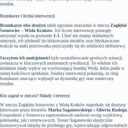
rezultat.
Bramkarze i liczba interwencji
Bramkarze obu drużyn
mieli ogromne znaczenie w meczu
Zagłębie
Sosnowiec
–
Wisła Kraków
. Ich liczne interwencje pomogły
utrzymać wynik na poziomie
1-1
. Choć nie znamy dokładnych
statystyk, ich zdolność do blokowania strzałów oraz błyskawiczne
reakcje na ataki przeciwnika przyczyniły się do solidności defensywy.
Szczytem ich umiejętności
było neutralizowanie groźnych sytuacji,
zwłaszcza w kluczowych momentach rywalizacji. To właśnie ich
działania miały wpływ na wyrównującą bramkę Wisły, która padła w
samej końcówce spotkania. Analizy interwencji pokazują, że obaj
bramkarze znacząco wpłynęli na dynamikę gry oraz ostateczny
rezultat.
Kto zagrał w meczu? Składy i trenerzy
W meczu Zagłębia Sosnowiec z Wisłą Kraków napotkały się drużyny
kierowane przez trenerów
Marka Saganowskiego
i
Alberta Rudego
.
Gospodarze z Sosnowca zaprezentowali zarówno swoją wyjściową
jedenastkę, jak i rezerwowych. Trener Saganowski elastycznie
dostosowywał taktykę do przebiegu gry, wprowadzając odpowiednich