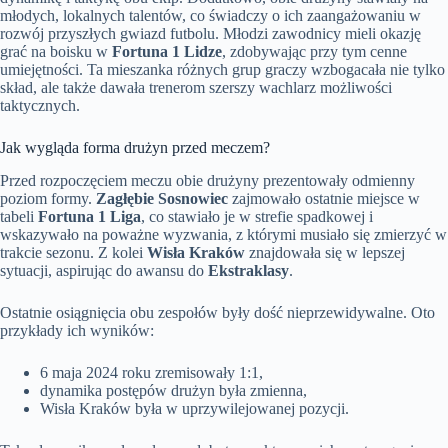
młodych, lokalnych talentów, co świadczy o ich zaangażowaniu w
rozwój przyszłych gwiazd futbolu. Młodzi zawodnicy mieli okazję
grać na boisku w
Fortuna 1 Lidze
, zdobywając przy tym cenne
umiejętności. Ta mieszanka różnych grup graczy wzbogacała nie tylko
skład, ale także dawała trenerom szerszy wachlarz możliwości
taktycznych.
Jak wygląda forma drużyn przed meczem?
Przed rozpoczęciem meczu obie drużyny prezentowały odmienny
poziom formy.
Zagłębie Sosnowiec
zajmowało ostatnie miejsce w
tabeli
Fortuna 1 Liga
, co stawiało je w strefie spadkowej i
wskazywało na poważne wyzwania, z którymi musiało się zmierzyć w
trakcie sezonu. Z kolei
Wisła Kraków
znajdowała się w lepszej
sytuacji, aspirując do awansu do
Ekstraklasy
.
Ostatnie osiągnięcia obu zespołów były dość nieprzewidywalne. Oto
przykłady ich wyników:
6 maja 2024 roku zremisowały 1:1,
dynamika postępów drużyn była zmienna,
Wisła Kraków była w uprzywilejowanej pozycji.