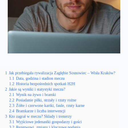
1
Jak przebiegała rywalizacja Zagłębie Sosnowiec – Wisła Kraków?
1.1
Data, godzina i stadion meczu
1.2
Historia bezpośrednich spotkań H2H
2
Jakie są wyniki i statystyki meczu?
2.1
Wynik na żywo i bramki
2.2
Posiadanie piłki, strzały i rzuty rożne
2.3
Żółte i czerwone kartki, faule, rzuty karne
2.4
Bramkarze i liczba interwencji
3
Kto zagrał w meczu? Składy i trenerzy
3.1
Wyjściowe jedenastki gospodarzy i gości
3.2
Rezerwowi, zmiany i kluczowe podania