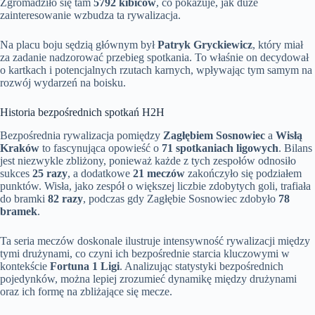
Zgromadziło się tam
5792 kibiców
, co pokazuje, jak duże
zainteresowanie wzbudza ta rywalizacja.
Na placu boju sędzią głównym był
Patryk Gryckiewicz
, który miał
za zadanie nadzorować przebieg spotkania. To właśnie on decydował
o kartkach i potencjalnych rzutach karnych, wpływając tym samym na
rozwój wydarzeń na boisku.
Historia bezpośrednich spotkań H2H
Bezpośrednia rywalizacja pomiędzy
Zagłębiem Sosnowiec
a
Wisłą
Kraków
to fascynująca opowieść o
71 spotkaniach ligowych
. Bilans
jest niezwykle zbliżony, ponieważ każde z tych zespołów odnosiło
sukces
25 razy
, a dodatkowe
21 meczów
zakończyło się podziałem
punktów. Wisła, jako zespół o większej liczbie zdobytych goli, trafiała
do bramki
82 razy
, podczas gdy Zagłębie Sosnowiec zdobyło
78
bramek
.
Ta seria meczów doskonale ilustruje intensywność rywalizacji między
tymi drużynami, co czyni ich bezpośrednie starcia kluczowymi w
kontekście
Fortuna 1 Ligi
. Analizując statystyki bezpośrednich
pojedynków, można lepiej zrozumieć dynamikę między drużynami
oraz ich formę na zbliżające się mecze.