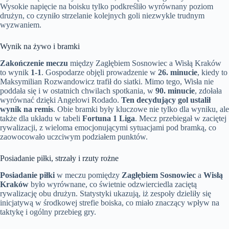
Wysokie napięcie na boisku tylko podkreśliło wyrównany poziom
drużyn, co czyniło strzelanie kolejnych goli niezwykle trudnym
wyzwaniem.
Wynik na żywo i bramki
Zakończenie meczu
między Zagłębiem Sosnowiec a Wisłą Kraków
to wynik
1-1
. Gospodarze objęli prowadzenie w
26. minucie
, kiedy to
Maksymilian Rozwandowicz trafił do siatki. Mimo tego, Wisła nie
poddała się i w ostatnich chwilach spotkania, w
90. minucie
, zdołała
wyrównać dzięki Angelowi Rodado.
Ten decydujący gol ustalił
wynik na remis
. Obie bramki były kluczowe nie tylko dla wyniku, ale
także dla układu w tabeli
Fortuna 1 Liga
. Mecz przebiegał w zaciętej
rywalizacji, z wieloma emocjonującymi sytuacjami pod bramką, co
zaowocowało uczciwym podziałem punktów.
Posiadanie piłki, strzały i rzuty rożne
Posiadanie piłki
w meczu pomiędzy
Zagłębiem Sosnowiec
a
Wisłą
Kraków
było wyrównane, co świetnie odzwierciedla zaciętą
rywalizację obu drużyn. Statystyki ukazują, iż zespoły dzieliły się
inicjatywą w środkowej strefie boiska, co miało znaczący wpływ na
taktykę i ogólny przebieg gry.