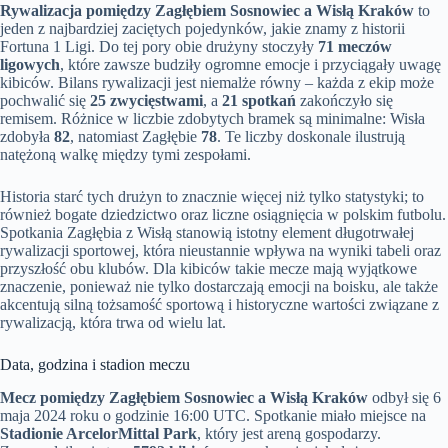
Rywalizacja pomiędzy Zagłębiem Sosnowiec a Wisłą Kraków
to
jeden z najbardziej zaciętych pojedynków, jakie znamy z historii
Fortuna 1 Ligi. Do tej pory obie drużyny stoczyły
71 meczów
ligowych
, które zawsze budziły ogromne emocje i przyciągały uwagę
kibiców. Bilans rywalizacji jest niemalże równy – każda z ekip może
pochwalić się
25 zwycięstwami
, a
21 spotkań
zakończyło się
remisem. Różnice w liczbie zdobytych bramek są minimalne: Wisła
zdobyła
82
, natomiast Zagłębie
78
. Te liczby doskonale ilustrują
natężoną walkę między tymi zespołami.
Historia starć tych drużyn to znacznie więcej niż tylko statystyki; to
również bogate dziedzictwo oraz liczne osiągnięcia w polskim futbolu.
Spotkania Zagłębia z Wisłą stanowią istotny element długotrwałej
rywalizacji sportowej, która nieustannie wpływa na wyniki tabeli oraz
przyszłość obu klubów. Dla kibiców takie mecze mają wyjątkowe
znaczenie, ponieważ nie tylko dostarczają emocji na boisku, ale także
akcentują silną tożsamość sportową i historyczne wartości związane z
rywalizacją, która trwa od wielu lat.
Data, godzina i stadion meczu
Mecz pomiędzy Zagłębiem Sosnowiec a Wisłą Kraków
odbył się 6
maja 2024 roku o godzinie 16:00 UTC. Spotkanie miało miejsce na
Stadionie ArcelorMittal Park
, który jest areną gospodarzy.