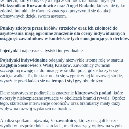
W meczu, który odbył się 6 maja 2024 roku, na boisku błysnęli
Maksymilian Rozwandowicz
oraz
Angel Rodado
, którzy nie tylko
zdobyli bramki, ale również znacząco przyczynili się do akcji
ofensywnych dzięki swoim asystom.
Punkty zdobyte przez królów strzelców oraz ich zdolność do
asystowania mają ogromne znaczenie dla oceny indywidualnych
osiągnięć zawodników w kontekście tych emocjonujących derbów.
Pojedynki i najlepsze statystyki indywidualne
Pojedynki indywidualne
odegrały niezwykle istotną rolę w starciu
Zagłębia Sosnowiec
z
Wisłą Kraków
. Zawodnicy zwracali
szczególną uwagę na dominację w środku pola, gdzie toczyła się
zacięta walka. To, ile starć udało się wygrać w tej kluczowej strefie,
wyraźnie przekładało się na
tempo
i
styl gry
obu drużyn.
Dane statystyczne podkreślają znaczenie
kluczowych podań
, które
tworzyły niebezpieczne sytuacje w okolicach bramki rywala. Oprócz
tego, skuteczne interwencje obrońców oraz bramkarzy miały duży
wpływ na rozwój wydarzeń na boisku.
Analiza spotkania ujawnia, że
zawodnicy
, którzy osiągali lepsze
wyniki w bezpośrednich starciach, mieli znaczący wpływ na wynik