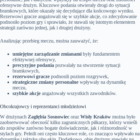
ofensywne drużyn. Kluczowe podania otwierały drogi do sytuacji
bramkowych, które okazały się decydujące dla końcowego wyniku.
Rezerwowi gracze angażowali się w szybkie akcje, co zdecydowanie
podnosiło poziom gry i sprawiało, że stawali się istotnym elementem
strategii zarówno jednej, jak i drugiej drużyny.
Analizując przebieg meczu, można zauważyć, że:
umiejętne zarządzanie zmianami
były fundamentem
efektywnej ofensywy,
precyzyjne podania
pozwalały na stworzenie sytuacji
bramkowych,
rezerwowi gracze
podnosili poziom rozgrywek,
strategiczne zmiany personalne
wpływały na dynamikę
meczu,
szybkie akcje
angażowały wszystkich zawodników.
Obcokrajowcy i reprezentanci młodzieżowi
W drużynach
Zagłębia Sosnowiec
oraz
Wisły Kraków
można było
zaobserwować obecność kilku zagranicznych piłkarzy, którzy wnieśli
do zespołów zarówno bogate doświadczenie, jak i różnorodność w
stylach gry. Pełnili oni często kluczowe role, co znacząco wpływało na
dynamikę i taktykę obu ekip. Dodatkowo, obie drużyny stawiały na