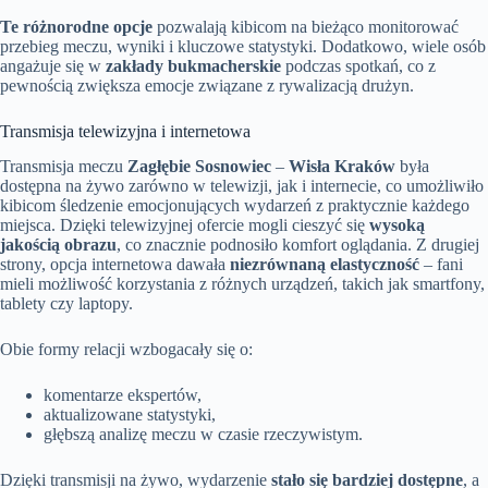
Te różnorodne opcje
pozwalają kibicom na bieżąco monitorować
przebieg meczu, wyniki i kluczowe statystyki. Dodatkowo, wiele osób
angażuje się w
zakłady bukmacherskie
podczas spotkań, co z
pewnością zwiększa emocje związane z rywalizacją drużyn.
Transmisja telewizyjna i internetowa
Transmisja meczu
Zagłębie Sosnowiec
–
Wisła Kraków
była
dostępna na żywo zarówno w telewizji, jak i internecie, co umożliwiło
kibicom śledzenie emocjonujących wydarzeń z praktycznie każdego
miejsca. Dzięki telewizyjnej ofercie mogli cieszyć się
wysoką
jakością obrazu
, co znacznie podnosiło komfort oglądania. Z drugiej
strony, opcja internetowa dawała
niezrównaną elastyczność
– fani
mieli możliwość korzystania z różnych urządzeń, takich jak smartfony,
tablety czy laptopy.
Obie formy relacji wzbogacały się o:
komentarze ekspertów,
aktualizowane statystyki,
głębszą analizę meczu w czasie rzeczywistym.
Dzięki transmisji na żywo, wydarzenie
stało się bardziej dostępne
, a