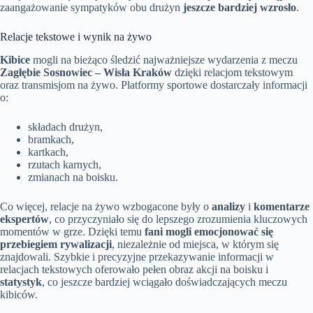
zaangażowanie sympatyków obu drużyn
jeszcze bardziej wzrosło
.
Relacje tekstowe i wynik na żywo
Kibice
mogli na bieżąco śledzić najważniejsze wydarzenia z meczu
Zagłębie Sosnowiec – Wisła Kraków
dzięki relacjom tekstowym
oraz transmisjom na żywo. Platformy sportowe dostarczały informacji
o:
składach drużyn,
bramkach,
kartkach,
rzutach karnych,
zmianach na boisku.
Co więcej, relacje na żywo wzbogacone były o
analizy
i
komentarze
ekspertów
, co przyczyniało się do lepszego zrozumienia kluczowych
momentów w grze. Dzięki temu
fani mogli emocjonować się
przebiegiem rywalizacji
, niezależnie od miejsca, w którym się
znajdowali. Szybkie i precyzyjne przekazywanie informacji w
relacjach tekstowych oferowało pełen obraz akcji na boisku i
statystyk
, co jeszcze bardziej wciągało doświadczających meczu
kibiców.