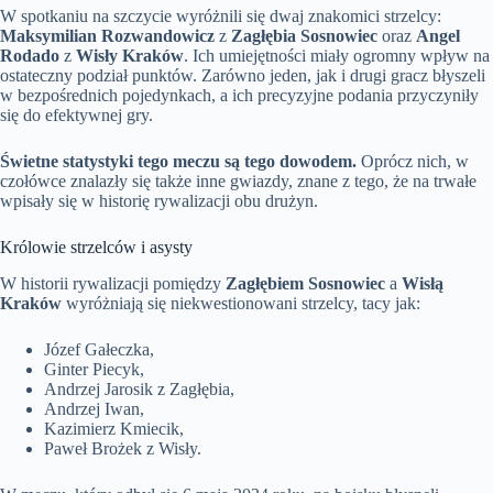
W spotkaniu na szczycie wyróżnili się dwaj znakomici strzelcy:
Maksymilian Rozwandowicz
z
Zagłębia Sosnowiec
oraz
Angel
Rodado
z
Wisły Kraków
. Ich umiejętności miały ogromny wpływ na
ostateczny podział punktów. Zarówno jeden, jak i drugi gracz błyszeli
w bezpośrednich pojedynkach, a ich precyzyjne podania przyczyniły
się do efektywnej gry.
Świetne statystyki tego meczu są tego dowodem.
Oprócz nich, w
czołówce znalazły się także inne gwiazdy, znane z tego, że na trwałe
wpisały się w historię rywalizacji obu drużyn.
Królowie strzelców i asysty
W historii rywalizacji pomiędzy
Zagłębiem Sosnowiec
a
Wisłą
Kraków
wyróżniają się niekwestionowani strzelcy, tacy jak:
Józef Gałeczka,
Ginter Piecyk,
Andrzej Jarosik z Zagłębia,
Andrzej Iwan,
Kazimierz Kmiecik,
Paweł Brożek z Wisły.