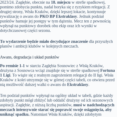
2023/24. Zagłębie, obecnie na
18. miejscu
w strefie spadkowej,
pomimo zdobycia punktu, nadal boryka się z ryzykiem relegacji. Z
drugiej strony, Wisła Kraków, dzięki lepszej lokacie, kontynuuje
rywalizację o awans do
PKO BP Ekstraklasy
. Jednak podział
punktów hamuje jej postępy w tym dążeniu. Mecz ten z pewnością
wpłynął na punktowy dorobek obu ekip oraz ich wyniki w
dotychczasowej części sezonu.
To wydarzenie będzie miało decydujące znaczenie
dla przyszłych
planów i ambicji klubów w kolejnych meczach.
Awans, degradacja i układ punktów
Po remisie 1-1
w starciu Zagłębia Sosnowiec z Wisłą Kraków,
drużyna z Sosnowca wciąż znajduje się w strefie spadkowej
Fortuna
1 Ligi
. To wiąże się z realnym zagrożeniem relegacji do II ligi. Wisła
Kraków z kolei utrzymuje się w górnej części tabeli, co otwiera przed
nią możliwość dalszej walki o awans do
Ekstraklasy
.
Ten podział punktów wpłynął na ogólny układ w tabeli, gdzie każdy
zdobyty punkt mógł zbliżyć lub oddalić drużyny od ich sezonowych
aspiracji. Zagłębie, z niższą liczbą punktów,
musi w nadchodzących
meczach intensywnie starać się poprawić swoje osiągnięcia, aby
uniknąć spadku.
Natomiast Wisła Kraków, dzięki zdobytym