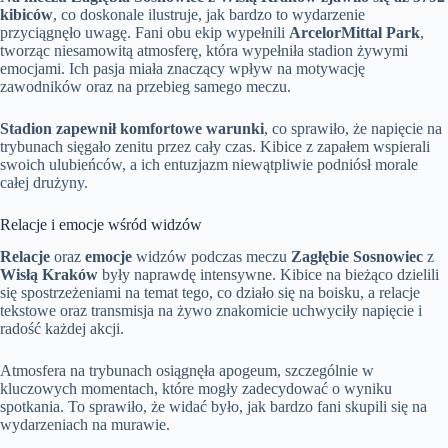
kibiców
, co doskonale ilustruje, jak bardzo to wydarzenie
przyciągnęło uwagę. Fani obu ekip wypełnili
ArcelorMittal Park
,
tworząc niesamowitą atmosferę, która wypełniła stadion żywymi
emocjami. Ich pasja miała znaczący wpływ na motywację
zawodników oraz na przebieg samego meczu.
Stadion zapewnił komfortowe warunki
, co sprawiło, że napięcie na
trybunach sięgało zenitu przez cały czas. Kibice z zapałem wspierali
swoich ulubieńców, a ich entuzjazm niewątpliwie podniósł morale
całej drużyny.
Relacje i emocje wśród widzów
Relacje
oraz
emocje
widzów podczas meczu
Zagłębie Sosnowiec
z
Wisłą Kraków
były naprawdę intensywne. Kibice na bieżąco dzielili
się spostrzeżeniami na temat tego, co działo się na boisku, a relacje
tekstowe oraz transmisja na żywo znakomicie uchwyciły napięcie i
radość każdej akcji.
Atmosfera na trybunach osiągnęła apogeum, szczególnie w
kluczowych momentach, które mogły zadecydować o wyniku
spotkania. To sprawiło, że widać było, jak bardzo fani skupili się na
wydarzeniach na murawie.