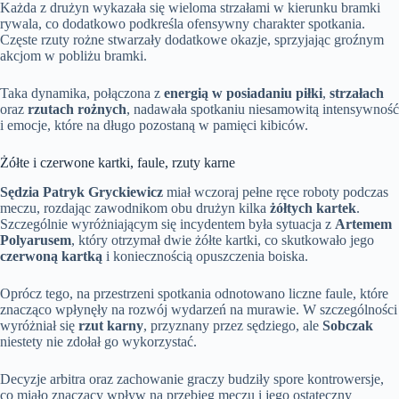
Każda z drużyn wykazała się wieloma strzałami w kierunku bramki
rywala, co dodatkowo podkreśla ofensywny charakter spotkania.
Częste rzuty rożne stwarzały dodatkowe okazje, sprzyjając groźnym
akcjom w pobliżu bramki.
Taka dynamika, połączona z
energią w posiadaniu piłki
,
strzałach
oraz
rzutach rożnych
, nadawała spotkaniu niesamowitą intensywność
i emocje, które na długo pozostaną w pamięci kibiców.
Żółte i czerwone kartki, faule, rzuty karne
Sędzia Patryk Gryckiewicz
miał wczoraj pełne ręce roboty podczas
meczu, rozdając zawodnikom obu drużyn kilka
żółtych kartek
.
Szczególnie wyróżniającym się incydentem była sytuacja z
Artemem
Polyarusem
, który otrzymał dwie żółte kartki, co skutkowało jego
czerwoną kartką
i koniecznością opuszczenia boiska.
Oprócz tego, na przestrzeni spotkania odnotowano liczne faule, które
znacząco wpłynęły na rozwój wydarzeń na murawie. W szczególności
wyróżniał się
rzut karny
, przyznany przez sędziego, ale
Sobczak
niestety nie zdołał go wykorzystać.
Decyzje arbitra oraz zachowanie graczy budziły spore kontrowersje,
co miało znaczący wpływ na przebieg meczu i jego ostateczny