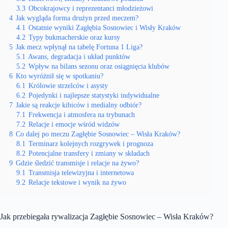
3.3
Obcokrajowcy i reprezentanci młodzieżowi
4
Jak wygląda forma drużyn przed meczem?
4.1
Ostatnie wyniki Zagłębia Sosnowiec i Wisły Kraków
4.2
Typy bukmacherskie oraz kursy
5
Jak mecz wpłynął na tabelę Fortuna 1 Liga?
5.1
Awans, degradacja i układ punktów
5.2
Wpływ na bilans sezonu oraz osiągnięcia klubów
6
Kto wyróżnił się w spotkaniu?
6.1
Królowie strzelców i asysty
6.2
Pojedynki i najlepsze statystyki indywidualne
7
Jakie są reakcje kibiców i medialny odbiór?
7.1
Frekwencja i atmosfera na trybunach
7.2
Relacje i emocje wśród widzów
8
Co dalej po meczu Zagłębie Sosnowiec – Wisła Kraków?
8.1
Terminarz kolejnych rozgrywek i prognoza
8.2
Potencjalne transfery i zmiany w składach
9
Gdzie śledzić transmisje i relacje na żywo?
9.1
Transmisja telewizyjna i internetowa
9.2
Relacje tekstowe i wynik na żywo
Jak przebiegała rywalizacja Zagłębie Sosnowiec – Wisła Kraków?