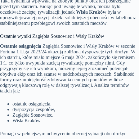
Taka dynamika wpływała na zdobyte punkty oraz ich postrzeganie
przed tym starciem. Biorąc pod uwagę te wyniki, można było
oczekiwać zaciętej rywalizacji; jednak
Wisła Kraków
była w
uprzywilejowanej pozycji dzięki solidniejszej obecności w tabeli oraz
stabilniejszemu przebiegowi swoich ostatnich meczów.
Ostatnie wyniki Zagłębia Sosnowiec i Wisły Kraków
Ostatnie osiągnięcia
Zagłębia Sosnowiec i Wisły Kraków w sezonie
Fortuna 1 Liga 2023/24 ukazują zbliżoną dyspozycję tych drużyn. W
ich starciu, które miało miejsce 6 maja 2024, zakończyło się remisem
1:1, co tylko uwypukla zaciętą rywalizację pomiędzy nimi. Gdy
przyjrzymy się ich wynikom, możemy lepiej zrozumieć potencjał
obydwu ekip oraz ich szanse w nadchodzących meczach. Stabilność
formy oraz umiejętność zdobywania cennych punktów w lidze
odgrywają kluczową rolę w dalszej rywalizacji. Analiza terminów
takich jak:
ostatnie osiągnięcia,
dyspozycja zespołów,
Zagłębie Sosnowiec,
Wisła Kraków.
Pomaga w pełniejszym uchwyceniu obecnej sytuacji obu drużyn.