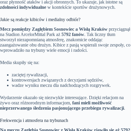
oraz płynność ataków i akcji obronnych. To ukazuje, jak istotne są
zdolności indywidualne
w kontekście sportów drużynowych.
Jakie są reakcje kibiców i medialny odbiór?
Mecz pomiędzy Zagłębiem Sosnowiec a Wisłą Kraków
przyciągnął
na Stadion ArcelorMittal Park aż
5792 fanów
. Tak liczny tłum
stworzył niezapomnianą atmosferę, znakomicie oddając
zaangażowanie obu drużyn. Kibice z pasją wspierali swoje zespoły, co
wprowadziło na trybuny wiele emocji i radości.
Media skupiły się na:
zaciętej rywalizacji,
kontrowersjach związanych z decyzjami sędziów,
wadze wyniku meczu dla nadchodzących rozgrywek.
Wydarzenie okazało się niezwykle interesujące. Dzięki relacjom na
żywo oraz różnorodnym informacjom,
fani mieli możliwość
nieprzerwanego śledzenia pasjonującego przebiegu rywalizacji
.
Frekwencja i atmosfera na trybunach
Na meczu Zagłębia Sosnowiec z Wisłą Kraków zjawiło się aż 5792