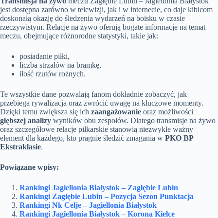
Transmisja na żywo
meczu Zagłębie Lubin – Jagiellonia Białystok
jest dostępna zarówno w telewizji, jak i w internecie, co daje kibicom
doskonałą okazję do śledzenia wydarzeń na boisku w czasie
rzeczywistym. Relacje na żywo oferują bogate informacje na temat
meczu, obejmujące różnorodne statystyki, takie jak:
posiadanie piłki,
liczba strzałów na bramkę,
ilość rzutów rożnych.
Te wszystkie dane pozwalają fanom dokładnie zobaczyć, jak
przebiega rywalizacja oraz zwrócić uwagę na kluczowe momenty.
Dzięki temu zwiększa się ich
zaangażowanie
oraz możliwości
głębszej analizy
wyników obu zespołów. Dlatego transmisje na żywo
oraz szczegółowe relacje piłkarskie stanowią niezwykle ważny
element dla każdego, kto pragnie śledzić zmagania w
PKO BP
Ekstraklasie
.
Powiązane wpisy:
Rankingi Jagiellonia Białystok – Zagłębie Lubin
Rankingi Zagłębie Lubin – Pozycja Sezon Punktacja
Rankingi Nk Celje – Jagiellonia Białystok
Rankingi Jagiellonia Białystok – Korona Kielce