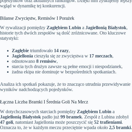
pojedynków oraz aktualnych rankingów. Dzięki nim zyskujemy lepszy
wgląd w dynamikę tej konkurencji.
Bilanse Zwycięstw, Remisów I Porażek
W rywalizacji pomiędzy
Zagłębiem Lubin
a
Jagiellonią Białystok
,
historie tych dwóch zespołów są dość zróżnicowane. Oto kluczowe
statystyki:
Zagłębie
triumfowało
14 razy
,
Jagiellonia
cieszyła się ze zwycięstwa w
17 meczach
,
odnotowano
8 remisów
,
starcia tych drużyn zawsze są pełne emocji i niespodzianek,
żadna ekipa nie dominuje w bezpośrednich spotkaniach.
Analiza ich spotkań pokazuje, że to znacząco utrudnia przewidywanie
wyników nadchodzących pojedynków.
Łączna Liczba Bramki I Średnia Goli Na Mecz
W dotychczasowych starciach pomiędzy
Zagłębiem Lubin
a
Jagiellonią Białystok
padło już
99 bramek
. Zespół z Lubina zdobył
47 goli
, natomiast Jagiellonia może poszczycić się
52 trafieniami
.
Oznacza to, że w każdym meczu przeciętnie wpada około
2,5 bramki
.