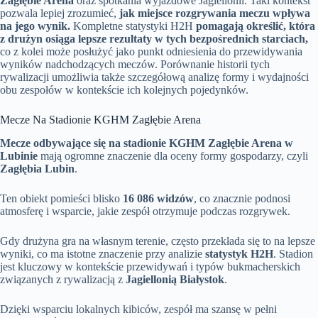
Zagłębie Arena
oraz spotkania wyjazdowe Jagiellonii. Taki kontekst
pozwala lepiej zrozumieć,
jak miejsce rozgrywania meczu wpływa
na jego wynik.
Kompletne statystyki H2H
pomagają określić, która
z drużyn osiąga lepsze rezultaty w tych bezpośrednich starciach,
co z kolei może posłużyć jako punkt odniesienia do przewidywania
wyników nadchodzących meczów. Porównanie historii tych
rywalizacji umożliwia także szczegółową analizę formy i wydajności
obu zespołów w kontekście ich kolejnych pojedynków.
Mecze Na Stadionie KGHM Zagłębie Arena
Mecze odbywające się na stadionie KGHM Zagłębie Arena w
Lubinie
mają ogromne znaczenie dla oceny formy gospodarzy, czyli
Zagłębia Lubin
.
Ten obiekt pomieści blisko
16 086 widzów
, co znacznie podnosi
atmosferę i wsparcie, jakie zespół otrzymuje podczas rozgrywek.
Gdy drużyna gra na własnym terenie, często przekłada się to na lepsze
wyniki, co ma istotne znaczenie przy analizie
statystyk H2H
. Stadion
jest kluczowy w kontekście przewidywań i typów bukmacherskich
związanych z rywalizacją z
Jagiellonią Białystok
.
Dzięki wsparciu lokalnych kibiców, zespół ma szansę w pełni