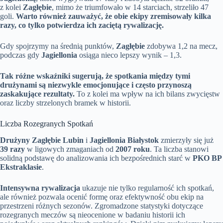
z kolei
Zagłębie
, mimo że triumfowało w 14 starciach, strzeliło 47
goli.
Warto również zauważyć, że obie ekipy zremisowały kilka
razy, co tylko potwierdza ich zaciętą rywalizację.
Gdy spojrzymy na średnią punktów,
Zagłębie
zdobywa 1,2 na mecz,
podczas gdy
Jagiellonia
osiąga nieco lepszy wynik – 1,3.
Tak różne wskaźniki sugerują, że spotkania między tymi
drużynami są niezwykle emocjonujące i często przynoszą
zaskakujące rezultaty.
To z kolei ma wpływ na ich bilans zwycięstw
oraz liczby strzelonych bramek w historii.
Liczba Rozegranych Spotkań
Drużyny Zagłębie Lubin
i
Jagiellonia Białystok
zmierzyły się już
39 razy
w ligowych zmaganiach od
2007 roku
. Ta liczba stanowi
solidną podstawę do analizowania ich bezpośrednich starć w
PKO BP
Ekstraklasie
.
Intensywna rywalizacja
ukazuje nie tylko regularność ich spotkań,
ale również pozwala ocenić formę oraz efektywność obu ekip na
przestrzeni różnych sezonów. Zgromadzone statystyki dotyczące
rozegranych meczów są nieocenione w badaniu historii ich