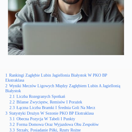
1
Rankingi Zagłębie Lubin Jagiellonia Białystok W PKO BP
Ekstraklasa
2
Wyniki Meczów Ligowych Między Zagłębiem Lubin A Jagiellonią
Białystok
2.1
Liczba Rozegranych Spotkań
2.2
Bilanse Zwycięstw, Remisów I Porażek
2.3
Łączna Liczba Bramki I Średnia Goli Na Mecz
3
Statystyki Drużyn W Sezonie PKO BP Ekstraklasa
3.1
Obecna Pozycja W Tabeli I Punkty
3.2
Forma Domowa Oraz Wyjazdowa Obu Zespołów
3.3
Strzały, Posiadanie Piłki, Rzuty Rożne