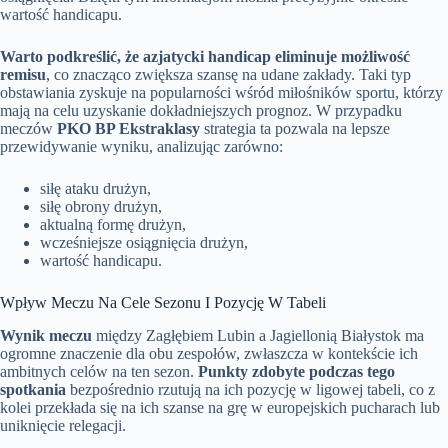
wartość handicapu.
Warto podkreślić, że azjatycki handicap eliminuje możliwość
remisu
, co znacząco zwiększa szansę na udane zakłady. Taki typ
obstawiania zyskuje na popularności wśród miłośników sportu, którzy
mają na celu uzyskanie dokładniejszych prognoz. W przypadku
meczów
PKO BP Ekstraklasy
strategia ta pozwala na lepsze
przewidywanie wyniku, analizując zarówno:
siłę ataku drużyn,
siłę obrony drużyn,
aktualną formę drużyn,
wcześniejsze osiągnięcia drużyn,
wartość handicapu.
Wpływ Meczu Na Cele Sezonu I Pozycję W Tabeli
Wynik meczu
między Zagłębiem Lubin a Jagiellonią Białystok ma
ogromne znaczenie dla obu zespołów, zwłaszcza w kontekście ich
ambitnych celów na ten sezon.
Punkty zdobyte podczas tego
spotkania
bezpośrednio rzutują na ich pozycję w ligowej tabeli, co z
kolei przekłada się na ich szanse na grę w europejskich pucharach lub
uniknięcie relegacji.