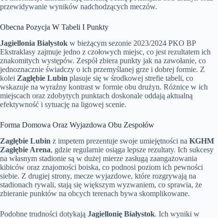
przewidywanie wyników nadchodzących meczów.
Obecna Pozycja W Tabeli I Punkty
Jagiellonia Białystok
w bieżącym sezonie 2023/2024 PKO BP
Ekstraklasy zajmuje jedno z czołowych miejsc, co jest rezultatem ich
znakomitych występów. Zespół zbiera punkty jak na zawołanie, co
jednoznacznie świadczy o ich przemyślanej grze i dobrej formie. Z
kolei
Zagłębie Lubin
plasuje się w środkowej strefie tabeli, co
wskazuje na wyraźny kontrast w formie obu drużyn. Różnice w ich
miejscach oraz zdobytych punktach doskonale oddają aktualną
efektywność i sytuację na ligowej scenie.
Forma Domowa Oraz Wyjazdowa Obu Zespołów
Zagłębie Lubin
z impetem prezentuje swoje umiejętności na
KGHM
Zagłębie Arena
, gdzie regularnie osiąga lepsze rezultaty. Ich sukcesy
na własnym stadionie są w dużej mierze zasługą zaangażowania
kibiców oraz znajomości boiska, co podnosi poziom ich pewności
siebie. Z drugiej strony, mecze wyjazdowe, które rozgrywają na
stadionach rywali, stają się większym wyzwaniem, co sprawia, że
zbieranie punktów na obcych terenach bywa skomplikowane.
Podobne trudności dotykają
Jagiellonię Białystok
. Ich wyniki w