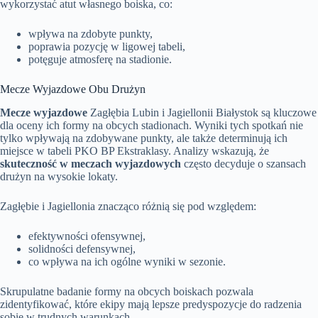
wykorzystać atut własnego boiska, co:
wpływa na zdobyte punkty,
poprawia pozycję w ligowej tabeli,
potęguje atmosferę na stadionie.
Mecze Wyjazdowe Obu Drużyn
Mecze wyjazdowe
Zagłębia Lubin i Jagiellonii Białystok są kluczowe
dla oceny ich formy na obcych stadionach. Wyniki tych spotkań nie
tylko wpływają na zdobywane punkty, ale także determinują ich
miejsce w tabeli PKO BP Ekstraklasy. Analizy wskazują, że
skuteczność w meczach wyjazdowych
często decyduje o szansach
drużyn na wysokie lokaty.
Zagłębie i Jagiellonia znacząco różnią się pod względem:
efektywności ofensywnej,
solidności defensywnej,
co wpływa na ich ogólne wyniki w sezonie.
Skrupulatne badanie formy na obcych boiskach pozwala
zidentyfikować, które ekipy mają lepsze predyspozycje do radzenia
sobie w trudnych warunkach.