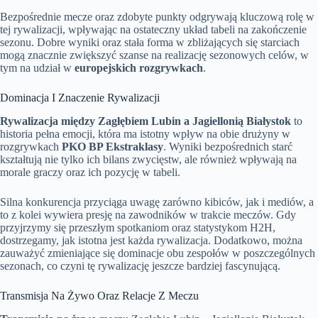
Bezpośrednie mecze oraz zdobyte punkty odgrywają kluczową rolę w
tej rywalizacji, wpływając na ostateczny układ tabeli na zakończenie
sezonu. Dobre wyniki oraz stała forma w zbliżających się starciach
mogą znacznie zwiększyć szanse na realizację sezonowych celów, w
tym na udział w
europejskich rozgrywkach
.
Dominacja I Znaczenie Rywalizacji
Rywalizacja między Zagłębiem Lubin a Jagiellonią Białystok
to
historia pełna emocji, która ma istotny wpływ na obie drużyny w
rozgrywkach
PKO BP Ekstraklasy
. Wyniki bezpośrednich starć
kształtują nie tylko ich bilans zwycięstw, ale również wpływają na
morale graczy oraz ich pozycję w tabeli.
Silna konkurencja przyciąga uwagę zarówno kibiców, jak i mediów, a
to z kolei wywiera presję na zawodników w trakcie meczów. Gdy
przyjrzymy się przeszłym spotkaniom oraz statystykom H2H,
dostrzegamy, jak istotna jest każda rywalizacja. Dodatkowo, można
zauważyć zmieniające się dominacje obu zespołów w poszczególnych
sezonach, co czyni tę rywalizację jeszcze bardziej fascynującą.
Transmisja Na Żywo Oraz Relacje Z Meczu