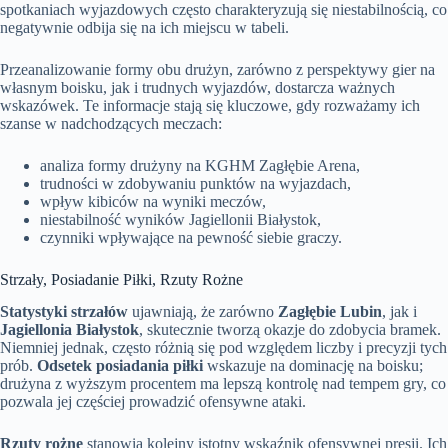
spotkaniach wyjazdowych często charakteryzują się niestabilnością, co
negatywnie odbija się na ich miejscu w tabeli.
Przeanalizowanie formy obu drużyn, zarówno z perspektywy gier na
własnym boisku, jak i trudnych wyjazdów, dostarcza ważnych
wskazówek. Te informacje stają się kluczowe, gdy rozważamy ich
szanse w nadchodzących meczach:
analiza formy drużyny na KGHM Zagłębie Arena,
trudności w zdobywaniu punktów na wyjazdach,
wpływ kibiców na wyniki meczów,
niestabilność wyników Jagiellonii Białystok,
czynniki wpływające na pewność siebie graczy.
Strzały, Posiadanie Piłki, Rzuty Rożne
Statystyki strzałów
ujawniają, że zarówno
Zagłębie Lubin
, jak i
Jagiellonia Białystok
, skutecznie tworzą okazje do zdobycia bramek.
Niemniej jednak, często różnią się pod względem liczby i precyzji tych
prób.
Odsetek posiadania piłki
wskazuje na dominację na boisku;
drużyna z wyższym procentem ma lepszą kontrolę nad tempem gry, co
pozwala jej częściej prowadzić ofensywne ataki.
Rzuty rożne
stanowią kolejny istotny wskaźnik ofensywnej presji. Ich