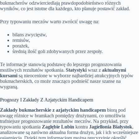
bukmacherów odzwierciedlają prawdopodobieństwo różnych
wyników, co jest istotne dla każdego, kto planuje postawić zakład.
Przy typowaniu meczów warto zwrócić uwagę na:
bilans zwycięstw,
remisów,
porażek,
średnią ilość goli zdobywanych przez zespoły.
Te informacje stanowią podstawę do lepszego prognozowania
możliwych rezultatów spotkania.
Statystyki
wraz z
aktualnymi
kursami
są nieocenione w wyborze najbardziej atrakcyjnych typów
bukmacherskich, co może znacząco podnieść nasze szanse na
wygraną.
Prognozy I Zakłady Z Azjatyckim Handicapem
Zakłady bukmacherskie z azjatyckim handicapem
biorą pod
uwagę różnice w bramkach pomiędzy drużynami, co umożliwia
trafniejsze prognozowanie rezultatów meczów. Na przykład, przy
typowaniu spotkania
Zagłębie Lubin
kontra
Jagiellonia Białystok
,
analizowane są zarówno aktualna forma drużyn, jak i ich wcześniejsze
osiągnięcia. Dzięki tym informacjom można precyzyjnie określić