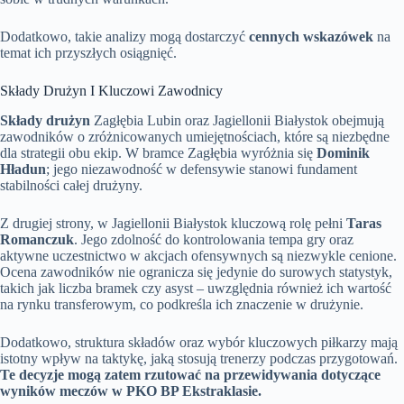
Dodatkowo, takie analizy mogą dostarczyć
cennych wskazówek
na
temat ich przyszłych osiągnięć.
Składy Drużyn I Kluczowi Zawodnicy
Składy drużyn
Zagłębia Lubin oraz Jagiellonii Białystok obejmują
zawodników o zróżnicowanych umiejętnościach, które są niezbędne
dla strategii obu ekip. W bramce Zagłębia wyróżnia się
Dominik
Hładun
; jego niezawodność w defensywie stanowi fundament
stabilności całej drużyny.
Z drugiej strony, w Jagiellonii Białystok kluczową rolę pełni
Taras
Romanczuk
. Jego zdolność do kontrolowania tempa gry oraz
aktywne uczestnictwo w akcjach ofensywnych są niezwykle cenione.
Ocena zawodników nie ogranicza się jedynie do surowych statystyk,
takich jak liczba bramek czy asyst – uwzględnia również ich wartość
na rynku transferowym, co podkreśla ich znaczenie w drużynie.
Dodatkowo, struktura składów oraz wybór kluczowych piłkarzy mają
istotny wpływ na taktykę, jaką stosują trenerzy podczas przygotowań.
Te decyzje mogą zatem rzutować na przewidywania dotyczące
wyników meczów w PKO BP Ekstraklasie.