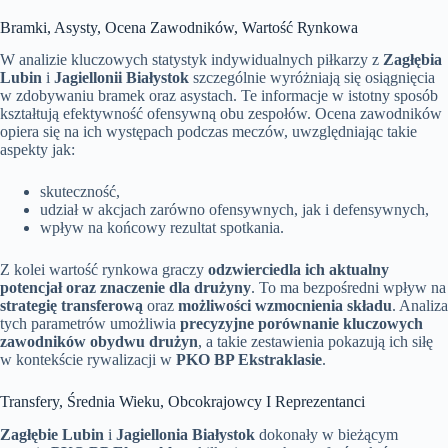
Bramki, Asysty, Ocena Zawodników, Wartość Rynkowa
W analizie kluczowych statystyk indywidualnych piłkarzy z
Zagłębia
Lubin
i
Jagiellonii Białystok
szczególnie wyróżniają się osiągnięcia
w zdobywaniu bramek oraz asystach. Te informacje w istotny sposób
kształtują efektywność ofensywną obu zespołów. Ocena zawodników
opiera się na ich występach podczas meczów, uwzględniając takie
aspekty jak:
skuteczność,
udział w akcjach zarówno ofensywnych, jak i defensywnych,
wpływ na końcowy rezultat spotkania.
Z kolei wartość rynkowa graczy
odzwierciedla ich aktualny
potencjał oraz znaczenie dla drużyny
. To ma bezpośredni wpływ na
strategię transferową
oraz
możliwości wzmocnienia składu
. Analiza
tych parametrów umożliwia
precyzyjne porównanie kluczowych
zawodników obydwu drużyn
, a takie zestawienia pokazują ich siłę
w kontekście rywalizacji w
PKO BP Ekstraklasie
.
Transfery, Średnia Wieku, Obcokrajowcy I Reprezentanci
Zagłębie Lubin
i
Jagiellonia Białystok
dokonały w bieżącym