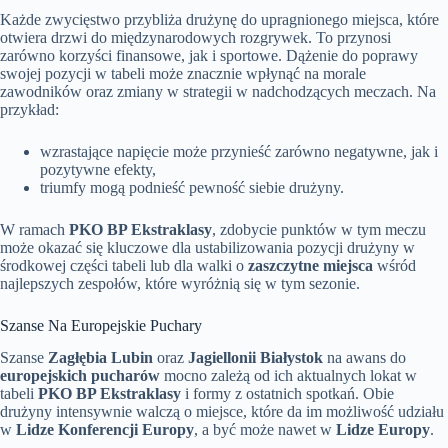
Każde zwycięstwo przybliża drużynę do upragnionego miejsca, które
otwiera drzwi do międzynarodowych rozgrywek. To przynosi
zarówno korzyści finansowe, jak i sportowe. Dążenie do poprawy
swojej pozycji w tabeli może znacznie wpłynąć na morale
zawodników oraz zmiany w strategii w nadchodzących meczach. Na
przykład:
wzrastające napięcie może przynieść zarówno negatywne, jak i
pozytywne efekty,
triumfy mogą podnieść pewność siebie drużyny.
W ramach
PKO BP Ekstraklasy
, zdobycie punktów w tym meczu
może okazać się kluczowe dla ustabilizowania pozycji drużyny w
środkowej części tabeli lub dla walki o
zaszczytne miejsca
wśród
najlepszych zespołów, które wyróżnią się w tym sezonie.
Szanse Na Europejskie Puchary
Szanse
Zagłębia Lubin
oraz
Jagiellonii Białystok
na awans do
europejskich pucharów
mocno zależą od ich aktualnych lokat w
tabeli
PKO BP Ekstraklasy
i formy z ostatnich spotkań. Obie
drużyny intensywnie walczą o miejsce, które da im możliwość udziału
w
Lidze Konferencji Europy
, a być może nawet w
Lidze Europy
.