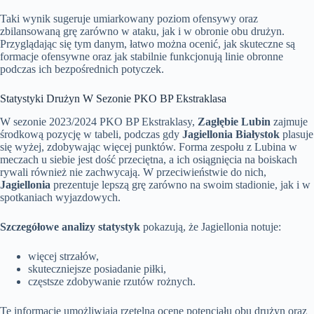
Taki wynik sugeruje umiarkowany poziom ofensywy oraz
zbilansowaną grę zarówno w ataku, jak i w obronie obu drużyn.
Przyglądając się tym danym, łatwo można ocenić, jak skuteczne są
formacje ofensywne oraz jak stabilnie funkcjonują linie obronne
podczas ich bezpośrednich potyczek.
Statystyki Drużyn W Sezonie PKO BP Ekstraklasa
W sezonie 2023/2024 PKO BP Ekstraklasy,
Zagłębie Lubin
zajmuje
środkową pozycję w tabeli, podczas gdy
Jagiellonia Białystok
plasuje
się wyżej, zdobywając więcej punktów. Forma zespołu z Lubina w
meczach u siebie jest dość przeciętna, a ich osiągnięcia na boiskach
rywali również nie zachwycają. W przeciwieństwie do nich,
Jagiellonia
prezentuje lepszą grę zarówno na swoim stadionie, jak i w
spotkaniach wyjazdowych.
Szczegółowe analizy statystyk
pokazują, że Jagiellonia notuje:
więcej strzałów,
skuteczniejsze posiadanie piłki,
częstsze zdobywanie rzutów rożnych.
Te informacje umożliwiają rzetelną ocenę potencjału obu drużyn oraz