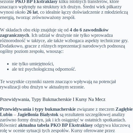
sezonie
PKO BP Ekstraklasy
kilku istotnych transferów, które
znacząco wpłynęły na struktury ich drużyn. Średni wiek piłkarzy
wynosi około
26 lat
, co idealnie łączy doświadczenie z młodzieńczą
energią, tworząc zrównoważony zespół.
W składach obu ekip znajduje się od
4 do 6 zawodników
zagranicznych
. Ich udział w drużynie nie tylko wprowadza
różnorodność w taktyce, ale także wzbogaca aspekty techniczne gry.
Dodatkowo, gracze z różnych reprezentacji narodowych podnoszą
ogólny poziom zespołu, wnosząc:
nie tylko umiejętności,
ale też psychologiczną odporność.
Te wszystkie czynniki razem znacząco wpływają na potencjał
rywalizacji obu drużyn w aktualnym sezonie.
Przewidywania, Typy Bukmacherskie I Kursy Na Mecz
Przewidywania i typy bukmacherskie
związane z meczem
Zagłębie
Lubin
–
Jagiellonia Białystok
są rezultatem szczegółowej analizy
zarówno formy drużyn, jak i ich osiągnięć w ostatnich spotkaniach.
Również
aktualna tabela PKO BP Ekstraklasy
odgrywa kluczową
rolę w ocenie sytuacji tych zespołów. Kursy oferowane przez