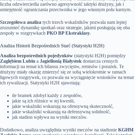
liczba odzwierciedla zarówno agresywność taktyki drużyny, jak i
umiejętność ograniczania przeciwnika w jego własnym polu karnym.
Szczegółowa analiza
tych trzech wskaźników pozwala nam lepiej
zrozumieć dynamikę spotkań oraz strategie, jakimi posługują się oba
zespoły w rozgrywkach
PKO BP Ekstraklasy
.
Analiza Historii Bezpośrednich Starć (Statystyki H2H)
Analiza bezpośrednich pojedynków
(statystyki H2H) pomiędzy
Zagłębiem Lubin
a
Jagiellonią Białystok
dostarcza cennych
informacji na temat ich bilansu zwycięstw, remisów i porażek. Te
drużyny miały okazję zmierzyć się ze sobą wielokrotnie w ramach
ligowych rozgrywek, co pozwala na wyciągnięcie wniosków na temat
ich rywalizacji. Statystyki H2H ujawniają:
ile bramek zdobył każdy z zespołów,
jakie są ich różnice w tej kwestii,
jakie wskaźniki wskazują na ofensywną skuteczność,
jakie wskaźniki wskazują na defensywną solidność,
jak stadion wpływa na wyniki meczów.
Dodatkowo, analiza uwzględnia wyniki meczów na stadionie
KGHM