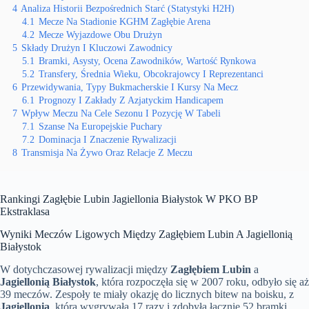
4
Analiza Historii Bezpośrednich Starć (Statystyki H2H)
4.1
Mecze Na Stadionie KGHM Zagłębie Arena
4.2
Mecze Wyjazdowe Obu Drużyn
5
Składy Drużyn I Kluczowi Zawodnicy
5.1
Bramki, Asysty, Ocena Zawodników, Wartość Rynkowa
5.2
Transfery, Średnia Wieku, Obcokrajowcy I Reprezentanci
6
Przewidywania, Typy Bukmacherskie I Kursy Na Mecz
6.1
Prognozy I Zakłady Z Azjatyckim Handicapem
7
Wpływ Meczu Na Cele Sezonu I Pozycję W Tabeli
7.1
Szanse Na Europejskie Puchary
7.2
Dominacja I Znaczenie Rywalizacji
8
Transmisja Na Żywo Oraz Relacje Z Meczu
Rankingi Zagłębie Lubin Jagiellonia Białystok W PKO BP
Ekstraklasa
Wyniki Meczów Ligowych Między Zagłębiem Lubin A Jagiellonią
Białystok
W dotychczasowej rywalizacji między
Zagłębiem Lubin
a
Jagiellonią Białystok
, która rozpoczęła się w 2007 roku, odbyło się aż
39 meczów. Zespoły te miały okazję do licznych bitew na boisku, z
Jagiellonią
, która wygrywała 17 razy i zdobyła łącznie 52 bramki,