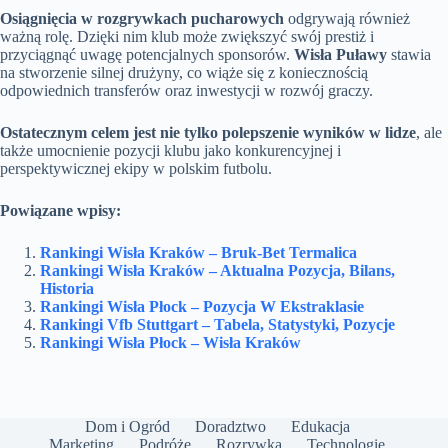
Osiągnięcia w rozgrywkach pucharowych
odgrywają również
ważną rolę. Dzięki nim klub może zwiększyć swój prestiż i
przyciągnąć uwagę potencjalnych sponsorów.
Wisła Puławy
stawia
na stworzenie silnej drużyny, co wiąże się z koniecznością
odpowiednich transferów oraz inwestycji w rozwój graczy.
Ostatecznym celem jest nie tylko polepszenie wyników w lidze
, ale
także umocnienie pozycji klubu jako konkurencyjnej i
perspektywicznej ekipy w polskim futbolu.
Powiązane wpisy:
Rankingi Wisła Kraków – Bruk-Bet Termalica
Rankingi Wisła Kraków – Aktualna Pozycja, Bilans,
Historia
Rankingi Wisła Płock – Pozycja W Ekstraklasie
Rankingi Vfb Stuttgart – Tabela, Statystyki, Pozycje
Rankingi Wisła Płock – Wisła Kraków
Dom i Ogród
Doradztwo
Edukacja
Marketing
Podróże
Rozrywka
Technologie