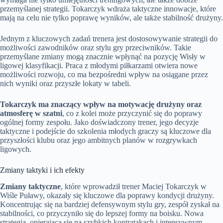
przemyślanej strategii. Tokarczyk wdraża taktyczne innowacje, które
mają na celu nie tylko poprawę wyników, ale także stabilność drużyny.
Jednym z kluczowych zadań trenera jest dostosowywanie strategii do
możliwości zawodników oraz stylu gry przeciwników. Takie
przemyślane zmiany mogą znacznie wpłynąć na pozycję Wisły w
ligowej klasyfikacji. Praca z młodymi piłkarzami otwiera nowe
możliwości rozwoju, co ma bezpośredni wpływ na osiągane przez
nich wyniki oraz przyszłe lokaty w tabeli.
Tokarczyk ma znaczący wpływ na motywację drużyny oraz
atmosferę w szatni
, co z kolei może przyczynić się do poprawy
ogólnej formy zespołu. Jako doświadczony trener, jego decyzje
taktyczne i podejście do szkolenia młodych graczy są kluczowe dla
przyszłości klubu oraz jego ambitnych planów w rozgrywkach
ligowych.
Zmiany taktyki i ich efekty
Zmiany taktyczne
, które wprowadził trener Maciej Tokarczyk w
Wiśle Puławy, okazały się kluczowe dla poprawy kondycji drużyny.
Koncentrując się na bardziej defensywnym stylu gry, zespół zyskał na
stabilności, co przyczyniło się do lepszej formy na boisku. Nowa
strategia, opierająca się na szybkich kontratakach i intensywnym