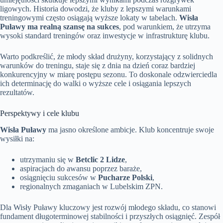
ligowych. Historia dowodzi, że kluby z lepszymi warunkami
treningowymi często osiągają wyższe lokaty w tabelach.
Wisła
Puławy ma realną szansę na sukces
, pod warunkiem, że utrzyma
wysoki standard treningów oraz inwestycje w infrastrukturę klubu.
Warto podkreślić, że młody skład drużyny, korzystający z solidnych
warunków do treningu, staje się z dnia na dzień coraz bardziej
konkurencyjny w miarę postępu sezonu. To doskonale odzwierciedla
ich determinację do walki o wyższe cele i osiągania lepszych
rezultatów.
Perspektywy i cele klubu
Wisła Puławy
ma jasno określone ambicje. Klub koncentruje swoje
wysiłki na:
utrzymaniu się w
Betclic 2 Lidze
,
aspiracjach do awansu poprzez baraże,
osiągnięciu sukcesów w
Pucharze Polski
,
regionalnych zmaganiach w Lubelskim ZPN.
Dla Wisły Puławy kluczowy jest rozwój młodego składu, co stanowi
fundament długoterminowej stabilności i przyszłych osiągnięć. Zespół