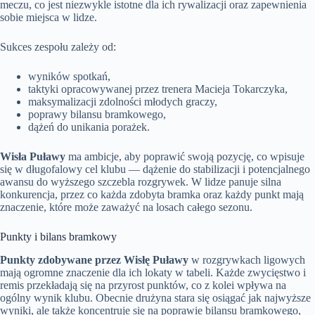
meczu, co jest niezwykle istotne dla ich rywalizacji oraz zapewnienia
sobie miejsca w lidze.
Sukces zespołu zależy od:
wyników spotkań,
taktyki opracowywanej przez trenera Macieja Tokarczyka,
maksymalizacji zdolności młodych graczy,
poprawy bilansu bramkowego,
dążeń do unikania porażek.
Wisła Puławy
ma ambicje, aby poprawić swoją pozycję, co wpisuje
się w długofalowy cel klubu — dążenie do stabilizacji i potencjalnego
awansu do wyższego szczebla rozgrywek. W lidze panuje silna
konkurencja, przez co każda zdobyta bramka oraz każdy punkt mają
znaczenie, które może zaważyć na losach całego sezonu.
Punkty i bilans bramkowy
Punkty zdobywane przez Wisłę Puławy
w rozgrywkach ligowych
mają ogromne znaczenie dla ich lokaty w tabeli. Każde zwycięstwo i
remis przekładają się na przyrost punktów, co z kolei wpływa na
ogólny wynik klubu. Obecnie drużyna stara się osiągać jak najwyższe
wyniki, ale także koncentruje się na poprawie bilansu bramkowego,