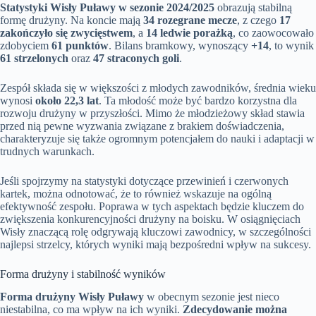
Statystyki Wisły Puławy w sezonie 2024/2025
obrazują stabilną
formę drużyny. Na koncie mają
34 rozegrane mecze
, z czego
17
zakończyło się zwycięstwem
, a
14 ledwie porażką
, co zaowocowało
zdobyciem
61 punktów
. Bilans bramkowy, wynoszący
+14
, to wynik
61 strzelonych
oraz
47 straconych goli
.
Zespół składa się w większości z młodych zawodników, średnia wieku
wynosi
około 22,3 lat
. Ta młodość może być bardzo korzystna dla
rozwoju drużyny w przyszłości. Mimo że młodzieżowy skład stawia
przed nią pewne wyzwania związane z brakiem doświadczenia,
charakteryzuje się także ogromnym potencjałem do nauki i adaptacji w
trudnych warunkach.
Jeśli spojrzymy na statystyki dotyczące przewinień i czerwonych
kartek, można odnotować, że to również wskazuje na ogólną
efektywność zespołu. Poprawa w tych aspektach będzie kluczem do
zwiększenia konkurencyjności drużyny na boisku. W osiągnięciach
Wisły znaczącą rolę odgrywają kluczowi zawodnicy, w szczególności
najlepsi strzelcy, których wyniki mają bezpośredni wpływ na sukcesy.
Forma drużyny i stabilność wyników
Forma drużyny Wisły Puławy
w obecnym sezonie jest nieco
niestabilna, co ma wpływ na ich wyniki.
Zdecydowanie można