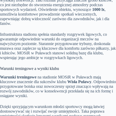
wysokiej frekwencji. Taki rozmiar przyciąga znaczne grono kibiców,
co jest niezbędne do stworzenia energicznej atmosfery podczas
sportowych wydarzeń. Oświetlenie obiektu, wynoszące
1000 lx
,
umożliwia komfortowe prowadzenie spotkań wieczornych,
zapewniając dobrą widoczność zarówno dla zawodników, jak i dla
fanów.
Infrastruktura stadionu spełnia standardy rozgrywek ligowych, co
gwarantuje odpowiednie warunki do organizacji meczów na
najwyższym poziomie. Starannie przygotowane trybuny, doskonała
murawa oraz zaplecze są kluczowe dla komfortu zarówno piłkarzy, jak
i kibiców. MOSiR w Puławach stanowi solidną bazę dla klubu,
wspierając jego ambicje w rozgrywkach ligowych.
Warunki treningowe a wyniki klubu
Warunki treningowe
na stadionie MOSiR w Puławach mają
kluczowe znaczenie dla sukcesów klubu
Wisła Puławy
. Odpowiednio
przygotowane boiska oraz nowoczesny sprzęt znacząco wpływają na
rozwój zawodników, co w konsekwencji przekłada się na ich formę i
osiągane wyniki.
Dzięki sprzyjającym warunkom młodzi sportowcy mogą łatwiej
dostosowywać się i rozwijać swoje umiejętności. Taka poprawa
umiejętności skutkuje lepszymi wynikami podczas rozgrywek