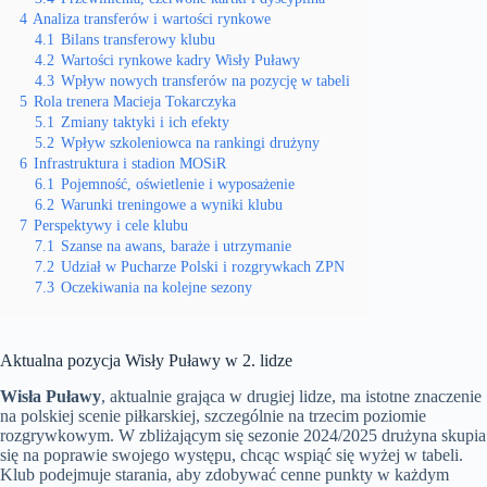
4
Analiza transferów i wartości rynkowe
4.1
Bilans transferowy klubu
4.2
Wartości rynkowe kadry Wisły Puławy
4.3
Wpływ nowych transferów na pozycję w tabeli
5
Rola trenera Macieja Tokarczyka
5.1
Zmiany taktyki i ich efekty
5.2
Wpływ szkoleniowca na rankingi drużyny
6
Infrastruktura i stadion MOSiR
6.1
Pojemność, oświetlenie i wyposażenie
6.2
Warunki treningowe a wyniki klubu
7
Perspektywy i cele klubu
7.1
Szanse na awans, baraże i utrzymanie
7.2
Udział w Pucharze Polski i rozgrywkach ZPN
7.3
Oczekiwania na kolejne sezony
Aktualna pozycja Wisły Puławy w 2. lidze
Wisła Puławy
, aktualnie grająca w drugiej lidze, ma istotne znaczenie
na polskiej scenie piłkarskiej, szczególnie na trzecim poziomie
rozgrywkowym. W zbliżającym się sezonie 2024/2025 drużyna skupia
się na poprawie swojego występu, chcąc wspiąć się wyżej w tabeli.
Klub podejmuje starania, aby zdobywać cenne punkty w każdym