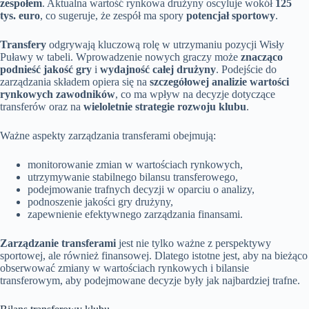
zespołem
. Aktualna wartość rynkowa drużyny oscyluje wokół
125
tys. euro
, co sugeruje, że zespół ma spory
potencjał sportowy
.
Transfery
odgrywają kluczową rolę w utrzymaniu pozycji Wisły
Puławy w tabeli. Wprowadzenie nowych graczy może
znacząco
podnieść jakość gry
i
wydajność całej drużyny
. Podejście do
zarządzania składem opiera się na
szczegółowej analizie wartości
rynkowych zawodników
, co ma wpływ na decyzje dotyczące
transferów oraz na
wieloletnie strategie rozwoju klubu
.
Ważne aspekty zarządzania transferami obejmują:
monitorowanie zmian w wartościach rynkowych,
utrzymywanie stabilnego bilansu transferowego,
podejmowanie trafnych decyzji w oparciu o analizy,
podnoszenie jakości gry drużyny,
zapewnienie efektywnego zarządzania finansami.
Zarządzanie transferami
jest nie tylko ważne z perspektywy
sportowej, ale również finansowej. Dlatego istotne jest, aby na bieżąco
obserwować zmiany w wartościach rynkowych i bilansie
transferowym, aby podejmowane decyzje były jak najbardziej trafne.