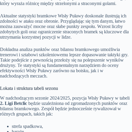
który wyraża różnicę między strzelonymi a straconymi golami.
Aktualne statystyki bramkowe Wisły Puławy doskonale ilustrują ich
zdolności w ataku oraz obronie. Przyglądając się tym danym, łatwo
można zauważyć mocne oraz słabe punkty zespołu. Wzrost liczby
zdobytych goli oraz ograniczenie straconych bramek są kluczowe dla
utrzymania korzystnej pozycji w lidze.
Dokładna analiza punktów oraz bilansu bramkowego umożliwia
trenerowi i sztabowi szkoleniowemu lepsze dopasowanie taktyki gry.
Takie podejście z pewnością przełoży się na polepszenie wyników
drużyny. Te statystyki są fundamentalnym narzędziem do oceny
efektywności Wisły Puławy zarówno na boisku, jak i w
nadchodzących meczach.
Lokata i struktura tabeli sezonu
W nadchodzącym sezonie 2024/2025, pozycja Wisły Puławy w tabeli
2. Ligi Betclic
będzie uzależniona od zgromadzonych punktów oraz
bilansu bramkowego. Zespół będzie jednocześnie rywalizował w
różnych grupach, takich jak:
strefa spadkowa,
baraże,