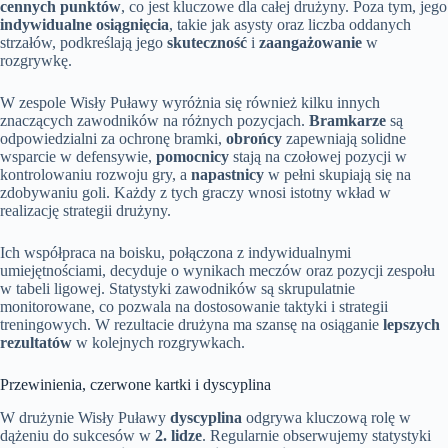
cennych punktów
, co jest kluczowe dla całej drużyny. Poza tym, jego
indywidualne osiągnięcia
, takie jak asysty oraz liczba oddanych
strzałów, podkreślają jego
skuteczność
i
zaangażowanie
w
rozgrywkę.
W zespole Wisły Puławy wyróżnia się również kilku innych
znaczących zawodników na różnych pozycjach.
Bramkarze
są
odpowiedzialni za ochronę bramki,
obrońcy
zapewniają solidne
wsparcie w defensywie,
pomocnicy
stają na czołowej pozycji w
kontrolowaniu rozwoju gry, a
napastnicy
w pełni skupiają się na
zdobywaniu goli. Każdy z tych graczy wnosi istotny wkład w
realizację strategii drużyny.
Ich współpraca na boisku, połączona z indywidualnymi
umiejętnościami, decyduje o wynikach meczów oraz pozycji zespołu
w tabeli ligowej. Statystyki zawodników są skrupulatnie
monitorowane, co pozwala na dostosowanie taktyki i strategii
treningowych. W rezultacie drużyna ma szansę na osiąganie
lepszych
rezultatów
w kolejnych rozgrywkach.
Przewinienia, czerwone kartki i dyscyplina
W drużynie Wisły Puławy
dyscyplina
odgrywa kluczową rolę w
dążeniu do sukcesów w
2. lidze
. Regularnie obserwujemy statystyki