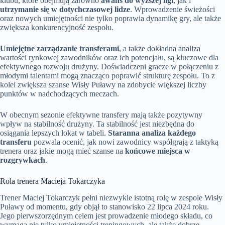
klubu, które obejmują zarówno
awans do wyższej ligi
, jak i
utrzymanie się w dotychczasowej lidze
. Wprowadzenie świeżości
oraz nowych umiejętności nie tylko poprawia dynamikę gry, ale także
zwiększa konkurencyjność zespołu.
Umiejętne zarządzanie transferami
, a także dokładna analiza
wartości rynkowej zawodników oraz ich potencjału, są kluczowe dla
efektywnego rozwoju drużyny. Doświadczeni gracze w połączeniu z
młodymi talentami mogą znacząco poprawić strukturę zespołu. To z
kolei zwiększa szanse Wisły Puławy na zdobycie większej liczby
punktów w nadchodzących meczach.
W obecnym sezonie efektywne transfery mają także pozytywny
wpływ na stabilność drużyny. Ta stabilność jest niezbędna do
osiągania lepszych lokat w tabeli.
Staranna analiza każdego
transferu
pozwala ocenić, jak nowi zawodnicy współgrają z taktyką
trenera oraz jakie mogą mieć szanse na
końcowe miejsca w
rozgrywkach
.
Rola trenera Macieja Tokarczyka
Trener Maciej Tokarczyk pełni niezwykle istotną rolę w zespole Wisły
Puławy od momentu, gdy objął to stanowisko 22 lipca 2024 roku.
Jego pierwszorzędnym celem jest prowadzenie młodego składu, co
wymaga nie tylko umiejętności treningowych, ale także dobrze