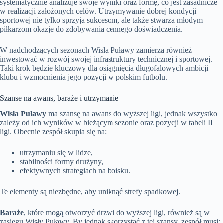
systematycznie analizuje swoje wyniki oraz formę, co jest zasadnicze
w realizacji założonych celów. Utrzymywanie dobrej kondycji
sportowej nie tylko sprzyja sukcesom, ale także stwarza młodym
piłkarzom okazje do zdobywania cennego doświadczenia.
W nadchodzących sezonach Wisła Puławy zamierza również
inwestować w rozwój swojej infrastruktury technicznej i sportowej.
Taki krok będzie kluczowy dla osiągnięcia długofalowych ambicji
klubu i wzmocnienia jego pozycji w polskim futbolu.
Szanse na awans, baraże i utrzymanie
Wisła Puławy
ma szansę na awans do wyższej ligi, jednak wszystko
zależy od ich wyników w bieżącym sezonie oraz pozycji w tabeli II
ligi. Obecnie zespół skupia się na:
utrzymaniu się w lidze,
stabilności formy drużyny,
efektywnych strategiach na boisku.
Te elementy są niezbędne, aby uniknąć strefy spadkowej.
Baraże
, które mogą otworzyć drzwi do wyższej ligi, również są w
zasięgu Wisły Puławy. By jednak skorzystać z tej szansy, zespół musi: