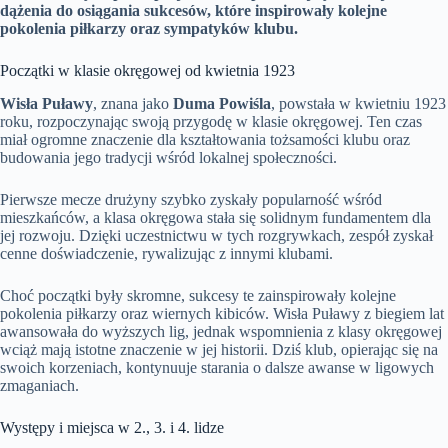
dążenia do osiągania sukcesów, które inspirowały kolejne
pokolenia piłkarzy oraz sympatyków klubu.
Początki w klasie okręgowej od kwietnia 1923
Wisła Puławy
, znana jako
Duma Powiśla
, powstała w kwietniu 1923
roku, rozpoczynając swoją przygodę w klasie okręgowej. Ten czas
miał ogromne znaczenie dla kształtowania tożsamości klubu oraz
budowania jego tradycji wśród lokalnej społeczności.
Pierwsze mecze drużyny szybko zyskały popularność wśród
mieszkańców, a klasa okręgowa stała się solidnym fundamentem dla
jej rozwoju. Dzięki uczestnictwu w tych rozgrywkach, zespół zyskał
cenne doświadczenie, rywalizując z innymi klubami.
Choć początki były skromne, sukcesy te zainspirowały kolejne
pokolenia piłkarzy oraz wiernych kibiców. Wisła Puławy z biegiem lat
awansowała do wyższych lig, jednak wspomnienia z klasy okręgowej
wciąż mają istotne znaczenie w jej historii. Dziś klub, opierając się na
swoich korzeniach, kontynuuje starania o dalsze awanse w ligowych
zmaganiach.
Występy i miejsca w 2., 3. i 4. lidze