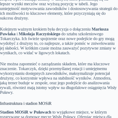
lepsze wyniki meczów oraz wyższą pozycję w tabeli. Jego
umiejętność motywowania zawodników i dostosowywania strategii do
ich możliwości to kluczowe elementy, które przyczyniają się do
sukcesu drużyny.
Kolejnym ważnym krokiem była decyzja o dołączeniu
Mariusza
Pawlaka
i
Mikołaja Raczyńskiego
do sztabu szkoleniowego
Tokarczyka. Ich świeże spojrzenie oraz nowe podejście do gry mogą
wydobyć z drużyny to, co najlepsze, a także pomóc w zniwelowaniu
jej słabości. W krótkim czasie można zauważyć pozytywne zmiany w
wynikach, co widać w ligowych lokatach.
Nie można zapomnieć o zarządzaniu składem, które ma kluczowe
znaczenie. Tokarczyk, dzięki przemyślanej rotacji i umiejętnemu
wykorzystaniu dostępnych zawodników, maksymalizuje potencjał
drużyny, co korzystnie wpływa na stabilność wyników. Atmosfera,
jaką trener buduje w zespole, oraz jego podejście do analizowania
rywali, również mają istotny wpływ na długofalowe osiągnięcia Wisły
Puławy.
Infrastruktura i stadion MOSiR
Stadion MOSiR w Puławach
to wyjątkowe miejsce, w którym
rozgrywane są domowe mecze Wisły Puławy. Oferując miejsca dla