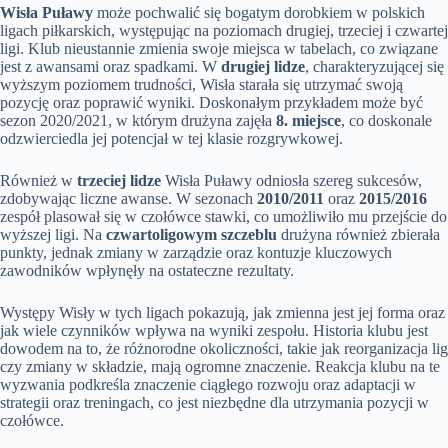
Wisła Puławy
może pochwalić się bogatym dorobkiem w polskich
ligach piłkarskich, występując na poziomach drugiej, trzeciej i czwartej
ligi. Klub nieustannie zmienia swoje miejsca w tabelach, co związane
jest z awansami oraz spadkami. W
drugiej lidze
, charakteryzującej się
wyższym poziomem trudności, Wisła starała się utrzymać swoją
pozycję oraz poprawić wyniki. Doskonałym przykładem może być
sezon 2020/2021, w którym drużyna zajęła
8. miejsce
, co doskonale
odzwierciedla jej potencjał w tej klasie rozgrywkowej.
Również w
trzeciej lidze
Wisła Puławy odniosła szereg sukcesów,
zdobywając liczne awanse. W sezonach
2010/2011
oraz
2015/2016
zespół plasował się w czołówce stawki, co umożliwiło mu przejście do
wyższej ligi. Na
czwartoligowym szczeblu
drużyna również zbierała
punkty, jednak zmiany w zarządzie oraz kontuzje kluczowych
zawodników wpłynęły na ostateczne rezultaty.
Występy Wisły w tych ligach pokazują, jak zmienna jest jej forma oraz
jak wiele czynników wpływa na wyniki zespołu. Historia klubu jest
dowodem na to, że różnorodne okoliczności, takie jak reorganizacja lig
czy zmiany w składzie, mają ogromne znaczenie. Reakcja klubu na te
wyzwania podkreśla znaczenie ciągłego rozwoju oraz adaptacji w
strategii oraz treningach, co jest niezbędne dla utrzymania pozycji w
czołówce.