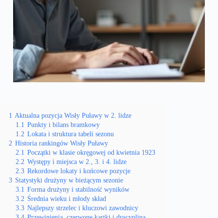
1
Aktualna pozycja Wisły Puławy w 2. lidze
1.1
Punkty i bilans bramkowy
1.2
Lokata i struktura tabeli sezonu
2
Historia rankingów Wisły Puławy
2.1
Początki w klasie okręgowej od kwietnia 1923
2.2
Występy i miejsca w 2., 3. i 4. lidze
2.3
Rekordowe lokaty i końcowe pozycje
3
Statystyki drużyny w bieżącym sezonie
3.1
Forma drużyny i stabilność wyników
3.2
Średnia wieku i młody skład
3.3
Najlepszy strzelec i kluczowi zawodnicy
3.4
Przewinienia, czerwone kartki i dyscyplina