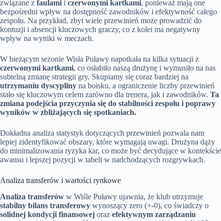
związane z
faulami
i
czerwonymi kartkami
, ponieważ mają one
bezpośredni wpływ na dostępność zawodników i efektywność całego
zespołu. Na przykład, zbyt wiele przewinień może prowadzić do
kontuzji i absencji kluczowych graczy, co z kolei ma negatywny
wpływ na wyniki w meczach.
W bieżącym sezonie Wisła Puławy napotkała na kilka sytuacji z
czerwonymi kartkami
, co osłabiło naszą drużynę i wymusiło na nas
subtelną zmianę strategii gry. Skupiamy się coraz bardziej na
utrzymaniu dyscypliny
na boisku, a ograniczenie liczby przewinień
stało się kluczowym celem zarówno dla trenera, jak i zawodników.
Ta
zmiana podejścia przyczynia się do stabilności zespołu i poprawy
wyników w zbliżających się spotkaniach.
Dokładna analiza statystyk dotyczących przewinień pozwala nam
lepiej zidentyfikować obszary, które wymagają uwagi. Drużyna dąży
do minimalizowania ryzyka kar, co może być decydujące w kontekście
awansu i lepszej pozycji w tabeli w nadchodzących rozgrywkach.
Analiza transferów i wartości rynkowe
Analiza transferów
w Wiśle Puławy ujawnia, że klub utrzymuje
stabilny bilans transferowy
wynoszący zero (+-0), co świadczy o
solidnej kondycji finansowej
oraz
efektywnym zarządzaniu