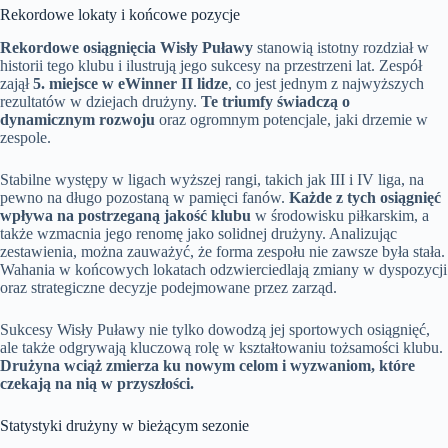
Rekordowe lokaty i końcowe pozycje
Rekordowe osiągnięcia Wisły Puławy
stanowią istotny rozdział w
historii tego klubu i ilustrują jego sukcesy na przestrzeni lat. Zespół
zajął
5. miejsce w eWinner II lidze
, co jest jednym z najwyższych
rezultatów w dziejach drużyny.
Te triumfy świadczą o
dynamicznym rozwoju
oraz ogromnym potencjale, jaki drzemie w
zespole.
Stabilne występy w ligach wyższej rangi, takich jak III i IV liga, na
pewno na długo pozostaną w pamięci fanów.
Każde z tych osiągnięć
wpływa na postrzeganą jakość klubu
w środowisku piłkarskim, a
także wzmacnia jego renomę jako solidnej drużyny. Analizując
zestawienia, można zauważyć, że forma zespołu nie zawsze była stała.
Wahania w końcowych lokatach odzwierciedlają zmiany w dyspozycji
oraz strategiczne decyzje podejmowane przez zarząd.
Sukcesy Wisły Puławy nie tylko dowodzą jej sportowych osiągnięć,
ale także odgrywają kluczową rolę w kształtowaniu tożsamości klubu.
Drużyna wciąż zmierza ku nowym celom i wyzwaniom, które
czekają na nią w przyszłości.
Statystyki drużyny w bieżącym sezonie