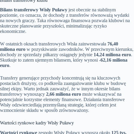
Bilans transferowy klubu
Bilans transferowy Wisły Puławy
jest obecnie na stabilnym
poziomie, co oznacza, że dochody z transferów równoważą wydatki
na nowych graczy. Taka równowaga finansowa pozwala klubowi na
skuteczne planowanie przyszłości, minimalizując ryzyko
ekonomiczne.
W ostatnich oknach transferowych Wisła zainwestowała
76,40
miliona euro
w pozyskiwanie zawodników. W przeciwnym kierunku,
dochody ze sprzedaży piłkarzy osiągnęły jedynie
14,24 miliona euro
.
Skutkuje to zatem ujemnym bilansem, który wynosi
-62,16 miliona
euro
.
Transfery generujące przychody koncentrują się na kluczowych
postaciach drużyny, co podkreśla zaangażowanie klubu w budowę
silnej ekipy. Warto jednak zauważyć, że w innym okresie bilans
transferowy wynoszący
2,66 miliona euro
może wskazywać na
potencjalnie korzystne elementy finansowe. Działania transferowe
Wisły odzwierciedlają przemyślaną strategię, której celem jest
wzmocnienie składu w sposób zrównoważony.
Wartości rynkowe kadry Wisły Puławy
Wartości rynkowe
zespołu Wisły Puławy wynoszą około
125 tys.