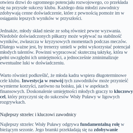
otwiera drzwi do ogromnego potencjału rozwojowego, co przekłada
się na przyszłe sukcesy klubu. Każdego dnia młodzi zawodnicy
zdobywają cenne doświadczenie, które z pewnością pomoże im w
osiąganiu lepszych wyników w przyszłości.
Jednakże, młody skład niesie ze sobą również pewne wyzwania.
Niedobór doświadczonych piłkarzy może wpływać na stabilność
wyników, zwłaszcza w kryzysowych momentach podczas meczów.
Dlatego ważne jest, by trenerzy umieli w pełni wykorzystać potencjał
młodych talentów. Powinni wypracować skuteczną taktykę, która w
pełni uwzględni ich umiejętności, a jednocześnie zminimalizuje
ewentualne luki w doświadczeniu.
Warto również podkreślić, że młoda kadra wspiera długoterminowe
cele klubu.
Inwestycja w rozwój
tych zawodników może przynieść
wymierne korzyści, zarówno na boisku, jak i w aspektach
finansowych. Doskonalenie umiejętności młodych graczy to
kluczowy
cel
, który przyczyni się do sukcesów Wisły Puławy w ligowych
rozgrywkach.
Najlepszy strzelec i kluczowi zawodnicy
Najlepszy strzelec Wisły Puławy odgrywa
fundamentalną rolę
w
bieżącym sezonie. Jego bramki przekładają się na
zdobywanie