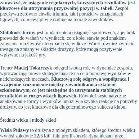
zauważyć, że osiąganie regularnych, korzystnych rezultatów jest
kluczowe dla utrzymania przyzwoitej pozycji w tabeli.
Zespół
przeżywa zarówno chwile triumfu, jak i porażki w zmaganiach
ligowych, co niewątpliwie rzutuje na morale zawodników.
Stabilność formy
jest fundamentem osiągnięć sportowych, a jej brak
prowadzi do wahań w wynikach, co z kolei stawia pod znakiem
zapytania możliwość utrzymania się w lidze. Warto również zwrócić
uwagę na zmiany w składzie drużyny, które mogą pozytywnie
wpływać na jakość gry.
Trener
Maciej Tokarczyk
odegrał istotną rolę w dynamice zespołu,
wprowadzając nowe strategie mające na celu poprawę wyników w
nadchodzących meczach.
Kluczową rolę odgrywa współpraca i
wzajemne zrozumienie między zawodnikami a sztabem
szkoleniowym, co jest niezbędne do utrzymania stabilnych
rezultatów w rozgrywkach ligowych.
Również systematyczne
analizowanie formy i wyników umożliwia szybka reakcję na potrzeby
drużyny, co jest kluczowe dla długoterminowego sukcesu klubu.
Średnia wieku i młody skład
Wisła Puławy
to drużyna z młodym składem, którego średnia wieku
wynosi zaledwie
22,3 lat
. Taki profil sprzyja dynamicznej grze i