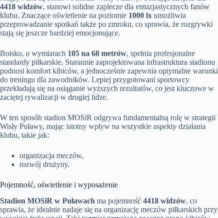
4418 widzów
, stanowi solidne zaplecze dla entuzjastycznych fanów
klubu. Znaczące oświetlenie na poziomie
1000 lx
umożliwia
przeprowadzanie spotkań także po zmroku, co sprawia, że rozgrywki
stają się jeszcze bardziej emocjonujące.
Boisko, o wymiarach
105 na 68 metrów
, spełnia profesjonalne
standardy piłkarskie. Starannie zaprojektowana infrastruktura stadionu
podnosi komfort kibiców, a jednocześnie zapewnia optymalne warunki
do treningu dla zawodników. Lepiej przygotowani sportowcy
przekładają się na osiąganie wyższych rezultatów, co jest kluczowe w
zaciętej rywalizacji w drugiej lidze.
W ten sposób stadion MOSiR odgrywa fundamentalną rolę w strategii
Wisły Puławy, mając istotny wpływ na wszystkie aspekty działania
klubu, takie jak:
organizacja meczów,
rozwój drużyny.
Pojemność, oświetlenie i wyposażenie
Stadion MOSiR w Puławach
ma pojemność
4418 widzów
, co
sprawia, że idealnie nadaje się na organizację meczów piłkarskich przy