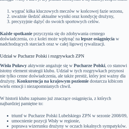
wygrać kilka kluczowych meczów w końcowej fazie sezonu,
uważnie śledzić aktualne wyniki oraz kondycję drużyny,
precyzyjnie dążyć do swoich sportowych celów.
Każde spotkanie
przyczynia się do zdobywania cennego
doświadczenia, co z kolei może wpłynąć na
lepsze osiągnięcia
w
nadchodzących starciach oraz w całej ligowej rywalizacji.
Udział w Pucharze Polski i rozgrywkach ZPN
Wisła Puławy
aktywnie angażuje się w
Pucharze Polski
, co stanowi
istotny element strategii klubu. Udział w tych rozgrywkach przynosi
nie tylko cenne doświadczenia, ale także prestiż, który jest ważny dla
drużyny.
Konkurencja na krajowym poziomie
dostarcza kibicom
wielu emocji i niezapomnianych chwil.
W historii klubu zapisano już znaczące osiągnięcia, z których
najbardziej pamiętne to:
triumf w Pucharze Polski Lubelskiego ZPN w sezonie 2008/09,
umocnienie pozycji Wisły w regionie,
poprawa wizerunku drużyny w oczach lokalnych sympatyków.