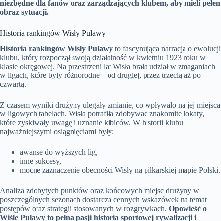
niezbędne dla fanów oraz zarządzających klubem, aby mieli pełen
obraz sytuacji.
Historia rankingów Wisły Puławy
Historia rankingów Wisły Puławy
to fascynująca narracja o ewolucji
klubu, który rozpoczął swoją działalność w kwietniu 1923 roku w
klasie okręgowej. Na przestrzeni lat Wisła brała udział w zmaganiach
w ligach, które były różnorodne – od drugiej, przez trzecią aż po
czwartą.
Z czasem wyniki drużyny ulegały zmianie, co wpływało na jej miejsca
w ligowych tabelach. Wisła potrafiła zdobywać znakomite lokaty,
które zyskiwały uwagę i uznanie kibiców. W historii klubu
najważniejszymi osiągnięciami były:
awanse do wyższych lig,
inne sukcesy,
mocne zaznaczenie obecności Wisły na piłkarskiej mapie Polski.
Analiza zdobytych punktów oraz końcowych miejsc drużyny w
poszczególnych sezonach dostarcza cennych wskazówek na temat
postępów oraz strategii stosowanych w rozgrywkach.
Opowieść o
Wiśle Puławy to pełna pasji historia sportowej rywalizacji i