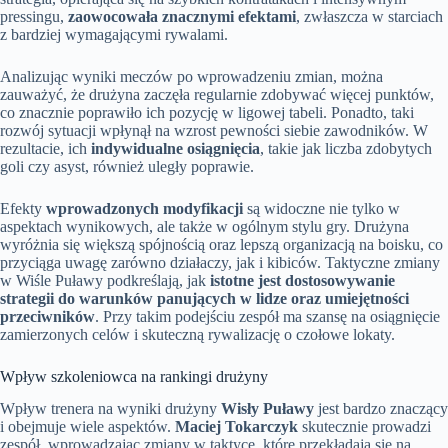
pressingu,
zaowocowała znacznymi efektami
, zwłaszcza w starciach
z bardziej wymagającymi rywalami.
Analizując wyniki meczów po wprowadzeniu zmian, można
zauważyć, że drużyna zaczęła regularnie zdobywać więcej punktów,
co znacznie poprawiło ich pozycję w ligowej tabeli. Ponadto, taki
rozwój sytuacji wpłynął na wzrost pewności siebie zawodników. W
rezultacie, ich
indywidualne osiągnięcia
, takie jak liczba zdobytych
goli czy asyst, również uległy poprawie.
Efekty
wprowadzonych modyfikacji
są widoczne nie tylko w
aspektach wynikowych, ale także w ogólnym stylu gry. Drużyna
wyróżnia się większą spójnością oraz lepszą organizacją na boisku, co
przyciąga uwagę zarówno działaczy, jak i kibiców. Taktyczne zmiany
w Wiśle Puławy podkreślają, jak
istotne jest dostosowywanie
strategii do warunków panujących w lidze oraz umiejętności
przeciwników
. Przy takim podejściu zespół ma szansę na osiągnięcie
zamierzonych celów i skuteczną rywalizację o czołowe lokaty.
Wpływ szkoleniowca na rankingi drużyny
Wpływ trenera na wyniki drużyny
Wisły Puławy
jest bardzo znaczący
i obejmuje wiele aspektów.
Maciej Tokarczyk
skutecznie prowadzi
zespół, wprowadzając zmiany w taktyce, które przekładają się na