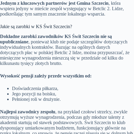
Jednym z kluczowych partnerów jest Gmina Szczecin
, która
wspiera jedyny w mieście zespół występujący w Betclic 2. Lidze,
podkreślając tym samym znaczenie lokalnego wsparcia.
Jakie są zarobki w KS Świt Szczecin?
Dokładne zarobki zawodników KS Świt Szczecin nie są
upubliczniane
, ponieważ klub nie podaje szczegółów dotyczących
indywidualnych kontraktów. Bazując na ogólnych danych
dotyczących płac w polskiej Betclic 2 lidze, można przypuszczać, że
miesięczne wynagrodzenia mieszczą się w przedziale od kilku do
kilkunastu tysięcy złotych brutto.
Wysokość pensji zależy przede wszystkim od:
Doświadczenia piłkarza,
Jego pozycji na boisku,
Pełnionej roli w drużynie.
Najlepsi zawodnicy zespołu
, na przykład czołowi strzelcy, zwykle
otrzymują wyższe wynagrodzenia, podczas gdy młodsze talenty z
akademii startują od stawek podstawowych. Świt Szczecin to klub
dysponujący umiarkowanym budżetem, funkcjonujący głównie na
rynku lokalnym, co sprawia, że pensje raczej plasują się w dolnym lub