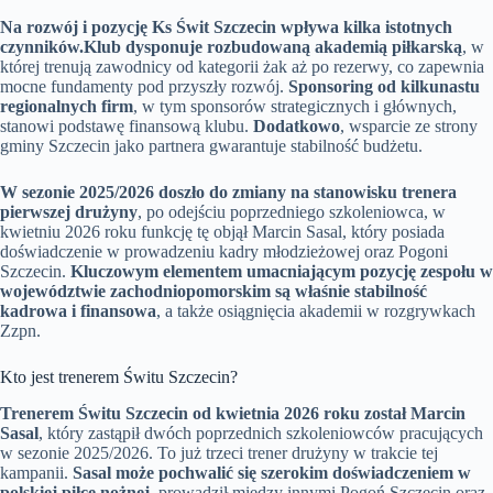
Na rozwój i pozycję Ks Świt Szczecin wpływa kilka istotnych
czynników.
Klub dysponuje rozbudowaną akademią piłkarską
, w
której trenują zawodnicy od kategorii żak aż po rezerwy, co zapewnia
mocne fundamenty pod przyszły rozwój.
Sponsoring od kilkunastu
regionalnych firm
, w tym sponsorów strategicznych i głównych,
stanowi podstawę finansową klubu.
Dodatkowo
, wsparcie ze strony
gminy Szczecin jako partnera gwarantuje stabilność budżetu.
W sezonie 2025/2026 doszło do zmiany na stanowisku trenera
pierwszej drużyny
, po odejściu poprzedniego szkoleniowca, w
kwietniu 2026 roku funkcję tę objął Marcin Sasal, który posiada
doświadczenie w prowadzeniu kadry młodzieżowej oraz Pogoni
Szczecin.
Kluczowym elementem umacniającym pozycję zespołu w
województwie zachodniopomorskim są właśnie stabilność
kadrowa i finansowa
, a także osiągnięcia akademii w rozgrywkach
Zzpn.
Kto jest trenerem Świtu Szczecin?
Trenerem Świtu Szczecin od kwietnia 2026 roku został Marcin
Sasal
, który zastąpił dwóch poprzednich szkoleniowców pracujących
w sezonie 2025/2026. To już trzeci trener drużyny w trakcie tej
kampanii.
Sasal może pochwalić się szerokim doświadczeniem w
polskiej piłce nożnej
, prowadził między innymi Pogoń Szczecin oraz