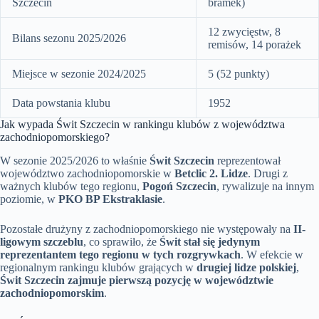
Szczecin
bramek)
12 zwycięstw, 8
Bilans sezonu 2025/2026
remisów, 14 porażek
Miejsce w sezonie 2024/2025
5 (52 punkty)
Data powstania klubu
1952
Jak wypada Świt Szczecin w rankingu klubów z województwa
zachodniopomorskiego?
W sezonie 2025/2026 to właśnie
Świt Szczecin
reprezentował
województwo zachodniopomorskie w
Betclic 2. Lidze
. Drugi z
ważnych klubów tego regionu,
Pogoń Szczecin
, rywalizuje na innym
poziomie, w
PKO BP Ekstraklasie
.
Pozostałe drużyny z zachodniopomorskiego nie występowały na
II-
ligowym szczeblu
, co sprawiło, że
Świt stał się jedynym
reprezentantem tego regionu w tych rozgrywkach
. W efekcie w
regionalnym rankingu klubów grających w
drugiej lidze polskiej
,
Świt Szczecin zajmuje pierwszą pozycję w województwie
zachodniopomorskim
.