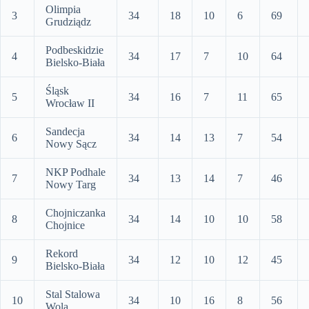
Olimpia
3
34
18
10
6
69
Grudziądz
Podbeskidzie
4
34
17
7
10
64
Bielsko-Biała
Śląsk
5
34
16
7
11
65
Wrocław II
Sandecja
6
34
14
13
7
54
Nowy Sącz
NKP Podhale
7
34
13
14
7
46
Nowy Targ
Chojniczanka
8
34
14
10
10
58
Chojnice
Rekord
9
34
12
10
12
45
Bielsko-Biała
Stal Stalowa
10
34
10
16
8
56
Wola