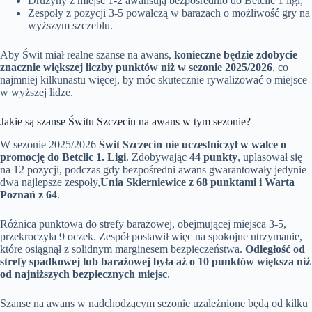
Drużyny z miejsc 1-2 awansują bezpośrednio do Betclic 1 ligi,
Zespoły z pozycji 3-5 powalczą w barażach o możliwość gry na
wyższym szczeblu.
Aby Świt miał realne szanse na awans,
konieczne będzie zdobycie
znacznie większej liczby punktów niż w sezonie 2025/2026
, co
najmniej kilkunastu więcej, by móc skutecznie rywalizować o miejsce
w wyższej lidze.
Jakie są szanse Świtu Szczecin na awans w tym sezonie?
W sezonie 2025/2026
Świt Szczecin nie uczestniczył w walce o
promocję do Betclic 1. Ligi
. Zdobywając
44 punkty
, uplasował się
na 12 pozycji, podczas gdy bezpośredni awans gwarantowały jedynie
dwa najlepsze zespoły,
Unia Skierniewice z 68 punktami i Warta
Poznań z 64
.
Różnica punktowa do strefy barażowej, obejmującej miejsca 3-5,
przekroczyła 9 oczek. Zespół postawił więc na spokojne utrzymanie,
które osiągnął z solidnym marginesem bezpieczeństwa.
Odległość od
strefy spadkowej lub barażowej była aż o 10 punktów większa niż
od najniższych bezpiecznych miejsc
.
Szanse na awans w nadchodzącym sezonie uzależnione będą od kilku