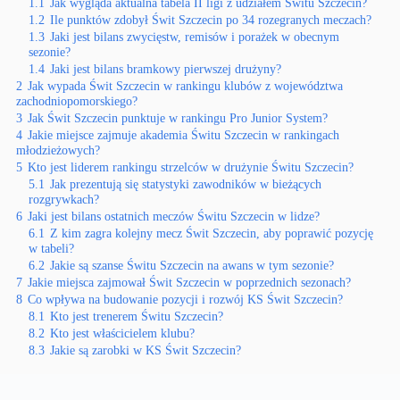
1.1
Jak wygląda aktualna tabela II ligi z udziałem Świtu Szczecin?
1.2
Ile punktów zdobył Świt Szczecin po 34 rozegranych meczach?
1.3
Jaki jest bilans zwycięstw, remisów i porażek w obecnym
sezonie?
1.4
Jaki jest bilans bramkowy pierwszej drużyny?
2
Jak wypada Świt Szczecin w rankingu klubów z województwa
zachodniopomorskiego?
3
Jak Świt Szczecin punktuje w rankingu Pro Junior System?
4
Jakie miejsce zajmuje akademia Świtu Szczecin w rankingach
młodzieżowych?
5
Kto jest liderem rankingu strzelców w drużynie Świtu Szczecin?
5.1
Jak prezentują się statystyki zawodników w bieżących
rozgrywkach?
6
Jaki jest bilans ostatnich meczów Świtu Szczecin w lidze?
6.1
Z kim zagra kolejny mecz Świt Szczecin, aby poprawić pozycję
w tabeli?
6.2
Jakie są szanse Świtu Szczecin na awans w tym sezonie?
7
Jakie miejsca zajmował Świt Szczecin w poprzednich sezonach?
8
Co wpływa na budowanie pozycji i rozwój KS Świt Szczecin?
8.1
Kto jest trenerem Świtu Szczecin?
8.2
Kto jest właścicielem klubu?
8.3
Jakie są zarobki w KS Świt Szczecin?