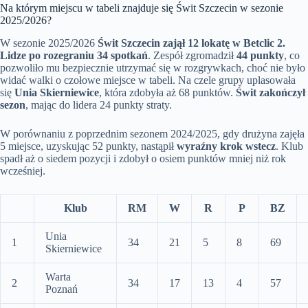
Na którym miejscu w tabeli znajduje się Świt Szczecin w sezonie
2025/2026?
W sezonie 2025/2026
Świt Szczecin zajął 12 lokatę w Betclic 2.
Lidze po rozegraniu 34 spotkań
. Zespół zgromadził
44 punkty
, co
pozwoliło mu bezpiecznie utrzymać się w rozgrywkach, choć nie było
widać walki o czołowe miejsce w tabeli. Na czele grupy uplasowała
się
Unia Skierniewice
, która zdobyła aż 68 punktów.
Świt zakończył
sezon
, mając do lidera 24 punkty straty.
W porównaniu z poprzednim sezonem 2024/2025, gdy drużyna zajęła
5 miejsce, uzyskując 52 punkty, nastąpił
wyraźny krok wstecz
. Klub
spadł aż o siedem pozycji i zdobył o osiem punktów mniej niż rok
wcześniej.
Klub
RM
W
R
P
BZ
Unia
1
34
21
5
8
69
Skierniewice
Warta
2
34
17
13
4
57
Poznań