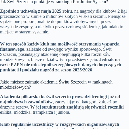
Jak Świt Szczecin punktuje w rankingu Pro Junior System?
Zgodnie z uchwałą z maja 2025 roku
, na nagrody dla klubów 2 ligi
przeznaczono w sumie 6 milionów złotych w skali sezonu. Pieniądze
są dzielone proporcjonalnie do punktów zdobywanych przez
wszystkie zespoły, a nie tylko przez czołową siódemkę, jak miało to
miejsce w starym systemie.
W ten sposób każdy klub ma możliwość otrzymania wsparcia
finansowego
, zależnie od swojego wyniku sportowego. Świt
Szczecin, posiadający akademię obejmującą kilka roczników
młodzieżowych, bierze udział w tym przedsięwzięciu.
Jednak na
razie PZPN nie udostępnił szczegółowych danych dotyczących
punktacji i podziału nagród za sezon 2025/2026
Jakie miejsce zajmuje akademia Świtu Szczecin w rankingach
młodzieżowych?
Akademia piłkarska ks świt szczecin prowadzi treningi już od
najmłodszych zawodników
, zaczynając od kategorii żak, aż po
drużynę rezerw.
W jej strukturach znajdują się również roczniki
orlika
, młodzika, trampkarza i juniora.
Klub regularnie uczestniczy w rozgrywkach organizowanych