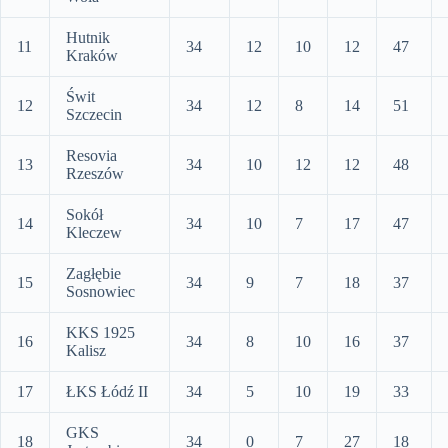
Hutnik
11
34
12
10
12
47
Kraków
Świt
12
34
12
8
14
51
Szczecin
Resovia
13
34
10
12
12
48
Rzeszów
Sokół
14
34
10
7
17
47
Kleczew
Zagłębie
15
34
9
7
18
37
Sosnowiec
KKS 1925
16
34
8
10
16
37
Kalisz
17
ŁKS Łódź II
34
5
10
19
33
GKS
18
34
0
7
27
18