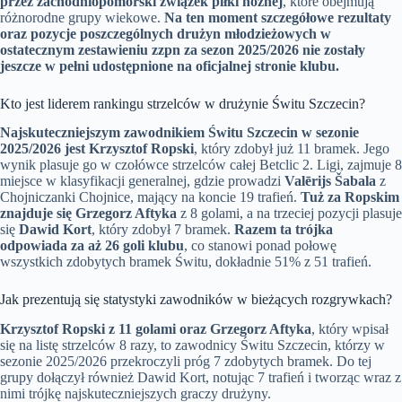
przez zachodniopomorski związek piłki nożnej
, które obejmują
różnorodne grupy wiekowe.
Na ten moment szczegółowe rezultaty
oraz pozycje poszczególnych drużyn młodzieżowych w
ostatecznym zestawieniu zzpn za sezon 2025/2026 nie zostały
jeszcze w pełni udostępnione na oficjalnej stronie klubu.
Kto jest liderem rankingu strzelców w drużynie Świtu Szczecin?
Najskuteczniejszym zawodnikiem Świtu Szczecin w sezonie
2025/2026 jest Krzysztof Ropski
, który zdobył już 11 bramek. Jego
wynik plasuje go w czołówce strzelców całej Betclic 2. Ligi, zajmuje 8
miejsce w klasyfikacji generalnej, gdzie prowadzi
Valērijs Šabala
z
Chojniczanki Chojnice, mający na koncie 19 trafień.
Tuż za Ropskim
znajduje się Grzegorz Aftyka
z 8 golami, a na trzeciej pozycji plasuje
się
Dawid Kort
, który zdobył 7 bramek.
Razem ta trójka
odpowiada za aż 26 goli klubu
, co stanowi ponad połowę
wszystkich zdobytych bramek Świtu, dokładnie 51% z 51 trafień.
Jak prezentują się statystyki zawodników w bieżących rozgrywkach?
Krzysztof Ropski z 11 golami oraz Grzegorz Aftyka
, który wpisał
się na listę strzelców 8 razy, to zawodnicy Świtu Szczecin, którzy w
sezonie 2025/2026 przekroczyli próg 7 zdobytych bramek. Do tej
grupy dołączył również Dawid Kort, notując 7 trafień i tworząc wraz z
nimi trójkę najskuteczniejszych graczy drużyny.