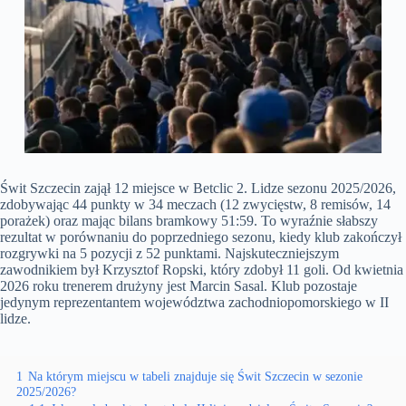
Świt Szczecin zajął 12 miejsce w Betclic 2. Lidze sezonu 2025/2026,
zdobywając 44 punkty w 34 meczach (12 zwycięstw, 8 remisów, 14
porażek) oraz mając bilans bramkowy 51:59. To wyraźnie słabszy
rezultat w porównaniu do poprzedniego sezonu, kiedy klub zakończył
rozgrywki na 5 pozycji z 52 punktami. Najskuteczniejszym
zawodnikiem był Krzysztof Ropski, który zdobył 11 goli. Od kwietnia
2026 roku trenerem drużyny jest Marcin Sasal. Klub pozostaje
jedynym reprezentantem województwa zachodniopomorskiego w II
lidze.
1
Na którym miejscu w tabeli znajduje się Świt Szczecin w sezonie
2025/2026?