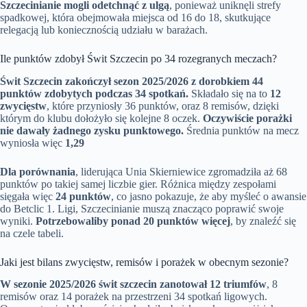
Szczecinianie mogli odetchnąć z ulgą
, ponieważ uniknęli strefy
spadkowej, która obejmowała miejsca od 16 do 18, skutkujące
relegacją lub koniecznością udziału w barażach.
Ile punktów zdobył Świt Szczecin po 34 rozegranych meczach?
Świt Szczecin zakończył sezon 2025/2026 z dorobkiem 44
punktów zdobytych podczas 34 spotkań.
Składało się na to
12
zwycięstw
, które przyniosły 36 punktów, oraz 8 remisów, dzięki
którym do klubu dołożyło się kolejne 8 oczek.
Oczywiście porażki
nie dawały żadnego zysku punktowego.
Średnia punktów na mecz
wyniosła więc
1,29
Dla porównania
, liderująca Unia Skierniewice zgromadziła aż 68
punktów po takiej samej liczbie gier. Różnica między zespołami
sięgała więc
24 punktów
, co jasno pokazuje, że aby myśleć o awansie
do Betclic 1. Ligi, Szczecinianie muszą znacząco poprawić swoje
wyniki.
Potrzebowaliby ponad 20 punktów więcej
, by znaleźć się
na czele tabeli.
Jaki jest bilans zwycięstw, remisów i porażek w obecnym sezonie?
W sezonie 2025/2026 świt szczecin zanotował 12 triumfów
, 8
remisów oraz 14 porażek na przestrzeni 34 spotkań ligowych.