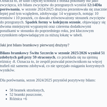
Oznacza to, że klub częściej schodził z boiska pokonany niż jako
zwycięzca, ich bilans zwycięstw do przegranych wyniósł
12:14
Dla
porównania
, w sezonie 2024/2025 drużyna prezentowała się znacznie
lepiej pod tym względem, zdobywając 14 wygranych, notując 10
remisów i 10 porażek, co dawało zrównoważony stosunek zwycięstw
do przegranych.
Spadek formy w kolejnym sezonie
, objawiający się
dwoma mniejszymi wygranymi oraz czterema dodatkowymi
porażkami w stosunku do poprzedniego roku, jest kluczowym
czynnikiem odpowiadającym za niższą lokatę w tabeli.
Jaki jest bilans bramkowy pierwszej drużyny?
Bilans bramkowy Świtu Szczecin w sezonie 2025/2026 wyniósł 51
zdobytych goli przy 59 straconych
, co przekłada się na ujemną
różnicę -8. Oznacza to, że zespół pozwalał przeciwnikom na więcej
trafień niż samemu zdobywał, co nie sprzyjało osiąganiu korzystnych
wyników.
Dla porównania, sezon 2024/2025 przyniósł pozytywny bilans:
58 bramek strzelonych,
52 bramki puszczone,
Różnica +6