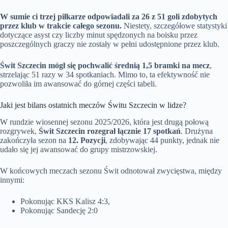
W sumie ci trzej piłkarze odpowiadali za 26 z 51 goli zdobytych
przez klub w trakcie całego sezonu.
Niestety, szczegółowe statystyki
dotyczące asyst czy liczby minut spędzonych na boisku przez
poszczególnych graczy nie zostały w pełni udostępnione przez klub.
Świt Szczecin mógł się pochwalić średnią 1,5 bramki na mecz
,
strzelając 51 razy w 34 spotkaniach. Mimo to, ta efektywność nie
pozwoliła im awansować do górnej części tabeli.
Jaki jest bilans ostatnich meczów Świtu Szczecin w lidze?
W rundzie wiosennej sezonu 2025/2026, która jest drugą połową
rozgrywek,
Świt Szczecin rozegrał łącznie 17 spotkań
. Drużyna
zakończyła sezon na
12. Pozycji
, zdobywając 44 punkty, jednak nie
udało się jej awansować do grupy mistrzowskiej.
W końcowych meczach sezonu Świt odnotował zwycięstwa, między
innymi:
Pokonując KKS Kalisz 4:3,
Pokonując Sandecję 2:0