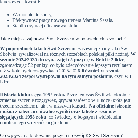
kluczowych kwestii:
Wzmocnienie kadry,
Efektywność pracy nowego trenera Marcina Sasala,
Stabilna sytuacja finansowa klubu.
Jakie miejsca zajmował Świt Szczecin w poprzednich sezonach?
W poprzednich latach Świt Szczecin
, wcześniej znany jako Świt
Skolwin, rywalizował na różnych szczeblach polskiej piłki nożnej.
W
sezonie 2024/2025 drużyna zajęła 5 pozycję w Betclic 2 lidze
,
zgromadzając 52 punkty, co było zdecydowanie lepszym rezultatem
niż w kolejnych rozgrywkach 2025/2026
Również w sezonie
2023/2024 zespół występował na tym samym poziomie
, czyli w II
lidze.
Historia klubu sięga 1952 roku.
Przez ten czas Świt wielokrotnie
zmieniał szczeble rozgrywek, grywał zarówno w II lidze (która jest
trzecim szczeblem), jak i w niższych klasach.
Na oficjalnej stronie
można znaleźć archiwalne wyniki oraz tabele z sezonów
sięgających 1958 roku
, co świadczy o bogatym i wieloletnim
dorobku tego szczecińskiego klubu.
Co wpływa na budowanie pozycji i rozwój KS Świt Szczecin?