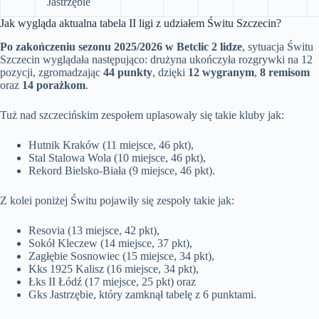
Jastrzębie
Jak wygląda aktualna tabela II ligi z udziałem Świtu Szczecin?
Po zakończeniu sezonu 2025/2026 w Betclic 2 lidze
, sytuacja Świtu
Szczecin wyglądała następująco: drużyna ukończyła rozgrywki na 12
pozycji, zgromadzając
44 punkty
, dzięki
12 wygranym
,
8 remisom
oraz
14 porażkom
.
Tuż nad szczecińskim zespołem uplasowały się takie kluby jak:
Hutnik Kraków (11 miejsce, 46 pkt),
Stal Stalowa Wola (10 miejsce, 46 pkt),
Rekord Bielsko-Biała (9 miejsce, 46 pkt).
Z kolei poniżej Świtu pojawiły się zespoły takie jak:
Resovia (13 miejsce, 42 pkt),
Sokół Kleczew (14 miejsce, 37 pkt),
Zagłębie Sosnowiec (15 miejsce, 34 pkt),
Kks 1925 Kalisz (16 miejsce, 34 pkt),
Łks II Łódź (17 miejsce, 25 pkt) oraz
Gks Jastrzębie, który zamknął tabelę z 6 punktami.