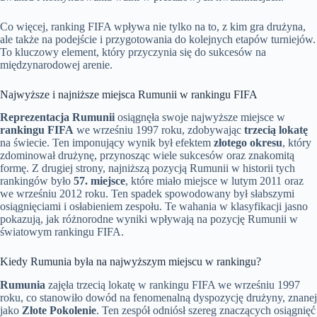
Co więcej, ranking FIFA wpływa nie tylko na to, z kim gra drużyna,
ale także na podejście i przygotowania do kolejnych etapów turniejów.
To kluczowy element, który przyczynia się do sukcesów na
międzynarodowej arenie.
Najwyższe i najniższe miejsca Rumunii w rankingu FIFA
Reprezentacja Rumunii
osiągnęła swoje najwyższe miejsce w
rankingu FIFA
we wrześniu 1997 roku, zdobywając
trzecią lokatę
na świecie. Ten imponujący wynik był efektem
złotego okresu
, który
zdominował drużynę, przynosząc wiele sukcesów oraz znakomitą
formę. Z drugiej strony, najniższą pozycją Rumunii w historii tych
rankingów było
57. miejsce
, które miało miejsce w lutym 2011 oraz
we wrześniu 2012 roku. Ten spadek spowodowany był słabszymi
osiągnięciami i osłabieniem zespołu. Te wahania w klasyfikacji jasno
pokazują, jak różnorodne wyniki wpływają na pozycję Rumunii w
światowym rankingu FIFA.
Kiedy Rumunia była na najwyższym miejscu w rankingu?
Rumunia
zajęła trzecią lokatę w rankingu FIFA we wrześniu 1997
roku, co stanowiło dowód na fenomenalną dyspozycję drużyny, znanej
jako
Złote Pokolenie
. Ten zespół odniósł szereg znaczących osiągnięć