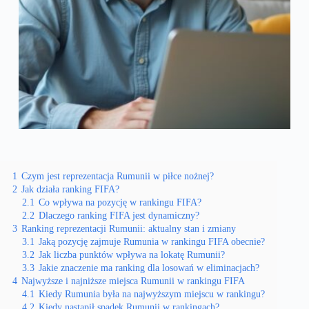
1
Czym jest reprezentacja Rumunii w piłce nożnej?
2
Jak działa ranking FIFA?
2.1
Co wpływa na pozycję w rankingu FIFA?
2.2
Dlaczego ranking FIFA jest dynamiczny?
3
Ranking reprezentacji Rumunii: aktualny stan i zmiany
3.1
Jaką pozycję zajmuje Rumunia w rankingu FIFA obecnie?
3.2
Jak liczba punktów wpływa na lokatę Rumunii?
3.3
Jakie znaczenie ma ranking dla losowań w eliminacjach?
4
Najwyższe i najniższe miejsca Rumunii w rankingu FIFA
4.1
Kiedy Rumunia była na najwyższym miejscu w rankingu?
4.2
Kiedy nastąpił spadek Rumunii w rankingach?