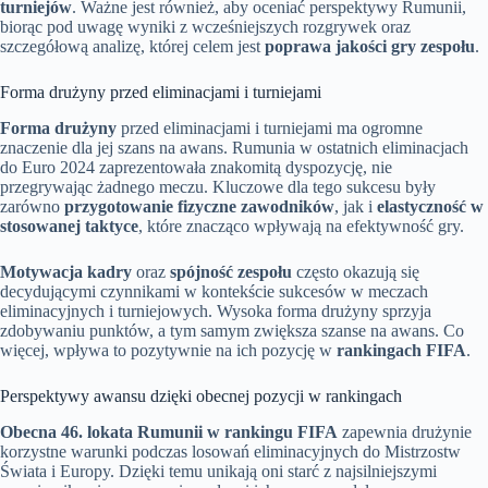
turniejów
. Ważne jest również, aby oceniać perspektywy Rumunii,
biorąc pod uwagę wyniki z wcześniejszych rozgrywek oraz
szczegółową analizę, której celem jest
poprawa jakości gry zespołu
.
Forma drużyny przed eliminacjami i turniejami
Forma drużyny
przed eliminacjami i turniejami ma ogromne
znaczenie dla jej szans na awans. Rumunia w ostatnich eliminacjach
do Euro 2024 zaprezentowała znakomitą dyspozycję, nie
przegrywając żadnego meczu. Kluczowe dla tego sukcesu były
zarówno
przygotowanie fizyczne zawodników
, jak i
elastyczność w
stosowanej taktyce
, które znacząco wpływają na efektywność gry.
Motywacja kadry
oraz
spójność zespołu
często okazują się
decydującymi czynnikami w kontekście sukcesów w meczach
eliminacyjnych i turniejowych. Wysoka forma drużyny sprzyja
zdobywaniu punktów, a tym samym zwiększa szanse na awans. Co
więcej, wpływa to pozytywnie na ich pozycję w
rankingach FIFA
.
Perspektywy awansu dzięki obecnej pozycji w rankingach
Obecna 46. lokata Rumunii w rankingu FIFA
zapewnia drużynie
korzystne warunki podczas losowań eliminacyjnych do Mistrzostw
Świata i Europy. Dzięki temu unikają oni starć z najsilniejszymi