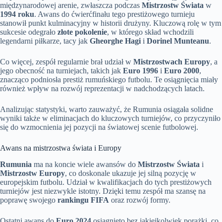
międzynarodowej arenie, zwłaszcza podczas
Mistrzostw Świata
w
1994 roku
. Awans do ćwierćfinału tego prestiżowego turnieju
stanowił punkt kulminacyjny w historii drużyny. Kluczową rolę w tym
sukcesie odegrało
złote pokolenie
, w którego skład wchodzili
legendarni piłkarze, tacy jak
Gheorghe Hagi
i
Dorinel Munteanu
.
Co więcej, zespół regularnie brał udział w
Mistrzostwach Europy
, a
jego obecność na turniejach, takich jak
Euro 1996
i
Euro 2000
,
znacząco podniosła prestiż rumuńskiego futbolu. Te osiągnięcia miały
również wpływ na rozwój reprezentacji w nadchodzących latach.
Analizując statystyki, warto zauważyć, że Rumunia osiągała solidne
wyniki także w eliminacjach do kluczowych turniejów, co przyczyniło
się do wzmocnienia jej pozycji na światowej scenie futbolowej.
Awans na mistrzostwa świata i Europy
Rumunia
ma na koncie wiele awansów do
Mistrzostw Świata
i
Mistrzostw Europy
, co doskonale ukazuje jej silną pozycję w
europejskim futbolu. Udział w kwalifikacjach do tych prestiżowych
turniejów jest niezwykle istotny. Dzięki temu zespół ma szansę na
poprawę swojego
rankingu FIFA
oraz rozwój formy.
Ostatni awans do
Euro 2024
osiągnięto bez jakiejkolwiek porażki, co