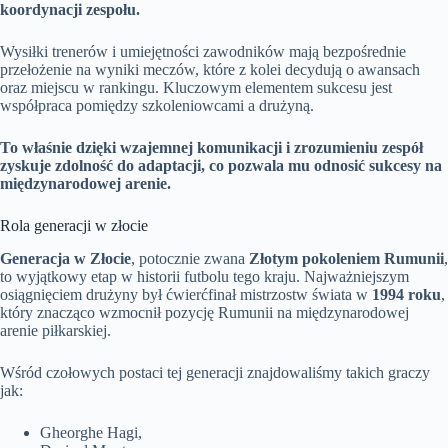
koordynacji zespołu.
Wysiłki trenerów i umiejętności zawodników mają bezpośrednie
przełożenie na wyniki meczów, które z kolei decydują o awansach
oraz miejscu w rankingu. Kluczowym elementem sukcesu jest
współpraca pomiędzy szkoleniowcami a drużyną.
To właśnie dzięki wzajemnej komunikacji i zrozumieniu zespół
zyskuje zdolność do adaptacji, co pozwala mu odnosić sukcesy na
międzynarodowej arenie.
Rola generacji w złocie
Generacja w Złocie
, potocznie zwana
Złotym pokoleniem Rumunii
,
to wyjątkowy etap w historii futbolu tego kraju. Najważniejszym
osiągnięciem drużyny był ćwierćfinał mistrzostw świata w
1994 roku
,
który znacząco wzmocnił pozycję Rumunii na międzynarodowej
arenie piłkarskiej.
Wśród czołowych postaci tej generacji znajdowaliśmy takich graczy
jak:
Gheorghe Hagi,