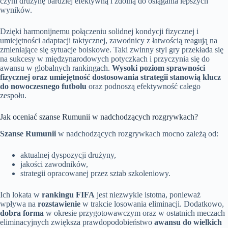
czyni drużynę bardziej efektywną i zdolną do osiągania lepszych
wyników.
Dzięki harmonijnemu połączeniu solidnej kondycji fizycznej i
umiejętności adaptacji taktycznej, zawodnicy z łatwością reagują na
zmieniające się sytuacje boiskowe. Taki zwinny styl gry przekłada się
na sukcesy w międzynarodowych potyczkach i przyczynia się do
awansu w globalnych rankingach.
Wysoki poziom sprawności
fizycznej oraz umiejętność dostosowania strategii stanowią klucz
do nowoczesnego futbolu
oraz podnoszą efektywność całego
zespołu.
Jak oceniać szanse Rumunii w nadchodzących rozgrywkach?
Szanse Rumunii
w nadchodzących rozgrywkach mocno zależą od:
aktualnej dyspozycji drużyny,
jakości zawodników,
strategii opracowanej przez sztab szkoleniowy.
Ich lokata w
rankingu FIFA
jest niezwykle istotna, ponieważ
wpływa na
rozstawienie
w trakcie losowania eliminacji. Dodatkowo,
dobra forma
w okresie przygotowawczym oraz w ostatnich meczach
eliminacyjnych zwiększa prawdopodobieństwo
awansu do wielkich