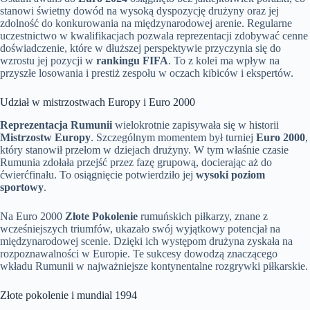
stanowi świetny dowód na wysoką dyspozycję drużyny oraz jej
zdolność do konkurowania na międzynarodowej arenie. Regularne
uczestnictwo w kwalifikacjach pozwala reprezentacji zdobywać cenne
doświadczenie, które w dłuższej perspektywie przyczynia się do
wzrostu jej pozycji w
rankingu FIFA
. To z kolei ma wpływ na
przyszłe losowania i prestiż zespołu w oczach kibiców i ekspertów.
Udział w mistrzostwach Europy i Euro 2000
Reprezentacja Rumunii
wielokrotnie zapisywała się w historii
Mistrzostw Europy
. Szczególnym momentem był turniej
Euro 2000
,
który stanowił przełom w dziejach drużyny. W tym właśnie czasie
Rumunia zdołała przejść przez fazę grupową, docierając aż do
ćwierćfinału. To osiągnięcie potwierdziło jej
wysoki poziom
sportowy
.
Na Euro 2000
Złote Pokolenie
rumuńskich piłkarzy, znane z
wcześniejszych triumfów, ukazało swój wyjątkowy potencjał na
międzynarodowej scenie. Dzięki ich występom drużyna zyskała na
rozpoznawalności w Europie. Te sukcesy dowodzą znaczącego
wkładu Rumunii w najważniejsze kontynentalne rozgrywki piłkarskie.
Złote pokolenie i mundial 1994