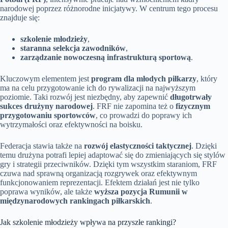
narodowej poprzez różnorodne inicjatywy. W centrum tego procesu
znajduje się:
szkolenie młodzieży
,
staranna selekcja zawodników
,
zarządzanie nowoczesną infrastrukturą sportową
.
Kluczowym elementem jest
program dla młodych piłkarzy
, który
ma na celu przygotowanie ich do rywalizacji na najwyższym
poziomie. Taki rozwój jest niezbędny, aby zapewnić
długotrwały
sukces drużyny narodowej
. FRF nie zapomina też o
fizycznym
przygotowaniu sportowców
, co prowadzi do poprawy ich
wytrzymałości oraz efektywności na boisku.
Federacja stawia także na
rozwój elastyczności taktycznej
. Dzięki
temu drużyna potrafi lepiej adaptować się do zmieniających się stylów
gry i strategii przeciwników. Dzięki tym wszystkim staraniom, FRF
czuwa nad sprawną organizacją rozgrywek oraz efektywnym
funkcjonowaniem reprezentacji. Efektem działań jest nie tylko
poprawa wyników, ale także
wyższa pozycja Rumunii w
międzynarodowych rankingach piłkarskich
.
Jak szkolenie młodzieży wpływa na przyszłe rankingi?