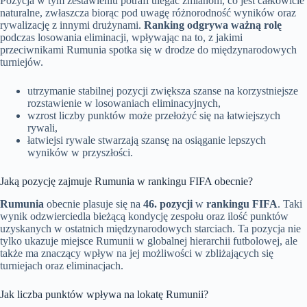
Pozycja w tym zestawieniu potrafi ulegać zmianom, co jest całkowicie
naturalne, zwłaszcza biorąc pod uwagę różnorodność wyników oraz
rywalizację z innymi drużynami.
Ranking odgrywa ważną rolę
podczas losowania eliminacji, wpływając na to, z jakimi
przeciwnikami Rumunia spotka się w drodze do międzynarodowych
turniejów.
utrzymanie stabilnej pozycji zwiększa szanse na korzystniejsze
rozstawienie w losowaniach eliminacyjnych,
wzrost liczby punktów może przełożyć się na łatwiejszych
rywali,
łatwiejsi rywale stwarzają szansę na osiąganie lepszych
wyników w przyszłości.
Jaką pozycję zajmuje Rumunia w rankingu FIFA obecnie?
Rumunia
obecnie plasuje się na
46. pozycji
w
rankingu FIFA
. Taki
wynik odzwierciedla bieżącą kondycję zespołu oraz ilość punktów
uzyskanych w ostatnich międzynarodowych starciach. Ta pozycja nie
tylko ukazuje miejsce Rumunii w globalnej hierarchii futbolowej, ale
także ma znaczący wpływ na jej możliwości w zbliżających się
turniejach oraz eliminacjach.
Jak liczba punktów wpływa na lokatę Rumunii?