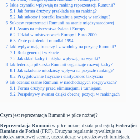
5
Jakie czynniki wpływają na ranking reprezentacji Rumunii?
5.1
Jak forma drużyny przekłada się na ranking?
5.2
Jak sukcesy i porażki kształtują pozycję w rankingu?
6
Sukcesy reprezentacji Rumunii na arenie międzynarodowej
6.1
Awans na mistrzostwa świata i Europy
6.2
Udział w mistrzostwach Europy i Euro 2000
6.3
Złote pokolenie i mundial 1994
7
Jaki wpływ mają trenerzy i zawodnicy na pozycję Rumunii?
7.1
Rola generacji w złocie
7.2
Jak skład kadry i taktyka wpływają na wyniki?
8
Jak federacja piłkarska Rumunii organizuje rozwój kadry?
8.1
Jak szkolenie młodzieży wpływa na przyszłe rankingi?
8.2
Przygotowanie fizyczne i elastyczność taktyczna
9
Jak oceniać szanse Rumunii w nadchodzących rozgrywkach?
9.1
Forma drużyny przed eliminacjami i turniejami
9.2
Perspektywy awansu dzięki obecnej pozycji w rankingach
Czym jest reprezentacja Rumunii w piłce nożnej?
Reprezentacja Rumunii
w piłce nożnej działa pod egidą
Federației
Române de Fotbal
(FRF). Drużyna regularnie rywalizuje na
międzynarodowej scenie, uczestnicząc w prestiżowych turniejach,