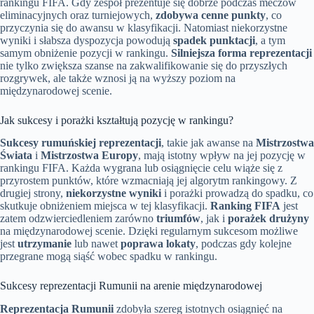
rankingu FIFA. Gdy zespół prezentuje się dobrze podczas meczów
eliminacyjnych oraz turniejowych,
zdobywa cenne punkty
, co
przyczynia się do awansu w klasyfikacji. Natomiast niekorzystne
wyniki i słabsza dyspozycja powodują
spadek punktacji
, a tym
samym obniżenie pozycji w rankingu.
Silniejsza forma reprezentacji
nie tylko zwiększa szanse na zakwalifikowanie się do przyszłych
rozgrywek, ale także wznosi ją na wyższy poziom na
międzynarodowej scenie.
Jak sukcesy i porażki kształtują pozycję w rankingu?
Sukcesy rumuńskiej reprezentacji
, takie jak awanse na
Mistrzostwa
Świata
i
Mistrzostwa Europy
, mają istotny wpływ na jej pozycję w
rankingu FIFA. Każda wygrana lub osiągnięcie celu wiąże się z
przyrostem punktów, które wzmacniają jej algorytm rankingowy. Z
drugiej strony,
niekorzystne wyniki
i porażki prowadzą do spadku, co
skutkuje obniżeniem miejsca w tej klasyfikacji.
Ranking FIFA
jest
zatem odzwierciedleniem zarówno
triumfów
, jak i
porażek drużyny
na międzynarodowej scenie. Dzięki regularnym sukcesom możliwe
jest
utrzymanie
lub nawet
poprawa lokaty
, podczas gdy kolejne
przegrane mogą siąść wobec spadku w rankingu.
Sukcesy reprezentacji Rumunii na arenie międzynarodowej
Reprezentacja Rumunii
zdobyła szereg istotnych osiągnięć na