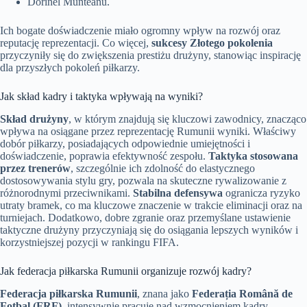
Dorinel Munteanu.
Ich bogate doświadczenie miało ogromny wpływ na rozwój oraz
reputację reprezentacji. Co więcej,
sukcesy Złotego pokolenia
przyczyniły się do zwiększenia prestiżu drużyny, stanowiąc inspirację
dla przyszłych pokoleń piłkarzy.
Jak skład kadry i taktyka wpływają na wyniki?
Skład drużyny
, w którym znajdują się kluczowi zawodnicy, znacząco
wpływa na osiągane przez reprezentację Rumunii wyniki. Właściwy
dobór piłkarzy, posiadających odpowiednie umiejętności i
doświadczenie, poprawia efektywność zespołu.
Taktyka stosowana
przez trenerów
, szczególnie ich zdolność do elastycznego
dostosowywania stylu gry, pozwala na skuteczne rywalizowanie z
różnorodnymi przeciwnikami.
Stabilna defensywa
ogranicza ryzyko
utraty bramek, co ma kluczowe znaczenie w trakcie eliminacji oraz na
turniejach. Dodatkowo, dobre zgranie oraz przemyślane ustawienie
taktyczne drużyny przyczyniają się do osiągania lepszych wyników i
korzystniejszej pozycji w rankingu FIFA.
Jak federacja piłkarska Rumunii organizuje rozwój kadry?
Federacja piłkarska Rumunii
, znana jako
Federația Română de
Fotbal (FRF)
, intensywnie pracuje nad wzmocnieniem kadry