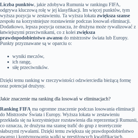
Liczba punktów
, jakie zdobywa Rumunia w rankingu FIFA,
odgrywa kluczową rolę w jej klasyfikacji. Im więcej punktów, tym
wyższa pozycja w zestawieniu. Ta wyższa lokata
zwiększa szanse
zespołu na korzystniejsze rozstawienie podczas losowań eliminacji.
Dodatkowo, lepsza pozycja oznacza, że drużyna może rywalizować z
łatwiejszymi przeciwnikami, co z kolei
zwiększa
prawdopodobieństwo awansu
do mistrzostw świata lub Europy.
Punkty przyznawane są w oparciu o:
wyniki meczów,
ich rangę,
siłę przeciwników.
Dzięki temu ranking w rzeczywistości odzwierciedla bieżącą formę
oraz potencjał drużyny.
Jakie znaczenie ma ranking dla losowań w eliminacjach?
Ranking FIFA
ma ogromne znaczenie podczas losowania eliminacji
do Mistrzostw Świata i Europy. Wyższa lokata w zestawieniu
przekłada się na korzystniejsze rozstawienia dla reprezentacji Rumunii,
co oznacza, że drużyna ma szansę trafić do grup z teoretycznie
słabszymi rywalami. Dzięki temu zwiększa się prawdopodobieństwo
awansu i kontynuowania walki w prestiżowych kwalifikacjach.