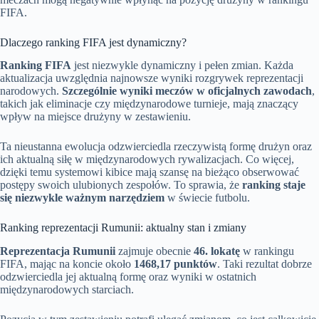
FIFA.
Dlaczego ranking FIFA jest dynamiczny?
Ranking FIFA
jest niezwykle dynamiczny i pełen zmian. Każda
aktualizacja uwzględnia najnowsze wyniki rozgrywek reprezentacji
narodowych.
Szczególnie wyniki meczów w oficjalnych zawodach
,
takich jak eliminacje czy międzynarodowe turnieje, mają znaczący
wpływ na miejsce drużyny w zestawieniu.
Ta nieustanna ewolucja odzwierciedla rzeczywistą formę drużyn oraz
ich aktualną siłę w międzynarodowych rywalizacjach. Co więcej,
dzięki temu systemowi kibice mają szansę na bieżąco obserwować
postępy swoich ulubionych zespołów. To sprawia, że
ranking staje
się niezwykle ważnym narzędziem
w świecie futbolu.
Ranking reprezentacji Rumunii: aktualny stan i zmiany
Reprezentacja Rumunii
zajmuje obecnie
46. lokatę
w rankingu
FIFA, mając na koncie około
1468,17 punktów
. Taki rezultat dobrze
odzwierciedla jej aktualną formę oraz wyniki w ostatnich
międzynarodowych starciach.