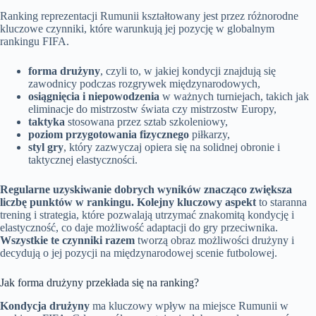
Ranking reprezentacji Rumunii kształtowany jest przez różnorodne
kluczowe czynniki, które warunkują jej pozycję w globalnym
rankingu FIFA.
forma drużyny
, czyli to, w jakiej kondycji znajdują się
zawodnicy podczas rozgrywek międzynarodowych,
osiągnięcia i niepowodzenia
w ważnych turniejach, takich jak
eliminacje do mistrzostw świata czy mistrzostw Europy,
taktyka
stosowana przez sztab szkoleniowy,
poziom przygotowania fizycznego
piłkarzy,
styl gry
, który zazwyczaj opiera się na solidnej obronie i
taktycznej elastyczności.
Regularne uzyskiwanie dobrych wyników znacząco zwiększa
liczbę punktów w rankingu.
Kolejny kluczowy aspekt
to staranna
trening i strategia, które pozwalają utrzymać znakomitą kondycję i
elastyczność, co daje możliwość adaptacji do gry przeciwnika.
Wszystkie te czynniki razem
tworzą obraz możliwości drużyny i
decydują o jej pozycji na międzynarodowej scenie futbolowej.
Jak forma drużyny przekłada się na ranking?
Kondycja drużyny
ma kluczowy wpływ na miejsce Rumunii w