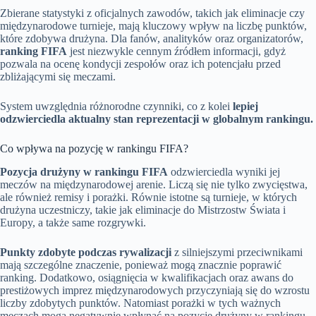
Zbierane statystyki z oficjalnych zawodów, takich jak eliminacje czy
międzynarodowe turnieje, mają kluczowy wpływ na liczbę punktów,
które zdobywa drużyna. Dla fanów, analityków oraz organizatorów,
ranking FIFA
jest niezwykle cennym źródłem informacji, gdyż
pozwala na ocenę kondycji zespołów oraz ich potencjału przed
zbliżającymi się meczami.
System uwzględnia różnorodne czynniki, co z kolei
lepiej
odzwierciedla aktualny stan reprezentacji w globalnym rankingu.
Co wpływa na pozycję w rankingu FIFA?
Pozycja drużyny w rankingu FIFA
odzwierciedla wyniki jej
meczów na międzynarodowej arenie. Liczą się nie tylko zwycięstwa,
ale również remisy i porażki. Równie istotne są turnieje, w których
drużyna uczestniczy, takie jak eliminacje do Mistrzostw Świata i
Europy, a także same rozgrywki.
Punkty zdobyte podczas rywalizacji
z silniejszymi przeciwnikami
mają szczególne znaczenie, ponieważ mogą znacznie poprawić
ranking. Dodatkowo, osiągnięcia w kwalifikacjach oraz awans do
prestiżowych imprez międzynarodowych przyczyniają się do wzrostu
liczby zdobytych punktów. Natomiast porażki w tych ważnych
meczach mogą negatywnie wpłynąć na pozycję drużyny w rankingu