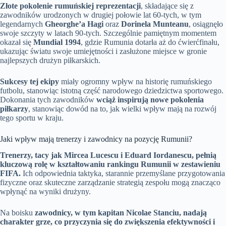
Złote pokolenie rumuńskiej reprezentacji
, składające się z
zawodników urodzonych w drugiej połowie lat 60-tych, w tym
legendarnych
Gheorghe’a Hagi
oraz
Dorinela Munteanu
, osiągnęło
swoje szczyty w latach 90-tych. Szczególnie pamiętnym momentem
okazał się
Mundial 1994
, gdzie Rumunia dotarła aż do ćwierćfinału,
ukazując światu swoje umiejętności i zasłużone miejsce w gronie
najlepszych drużyn piłkarskich.
Sukcesy tej ekipy
miały ogromny wpływ na historię rumuńskiego
futbolu, stanowiąc istotną część narodowego dziedzictwa sportowego.
Dokonania tych zawodników
wciąż inspirują nowe pokolenia
piłkarzy
, stanowiąc dowód na to, jak wielki wpływ mają na rozwój
tego sportu w kraju.
Jaki wpływ mają trenerzy i zawodnicy na pozycję Rumunii?
Trenerzy, tacy jak Mircea Lucescu i Eduard Iordanescu, pełnią
kluczową rolę w kształtowaniu rankingu Rumunii w zestawieniu
FIFA.
Ich odpowiednia taktyka, starannie przemyślane przygotowania
fizyczne oraz skuteczne zarządzanie strategią zespołu mogą znacząco
wpłynąć na wyniki drużyny.
Na boisku
zawodnicy, w tym kapitan Nicolae Stanciu, nadają
charakter grze, co przyczynia się do zwiększenia efektywności i