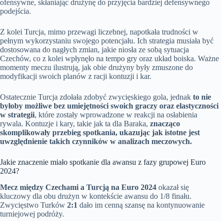
ofensywne, skłaniając drużynę do przyjęcia bardziej defensywnego
podejścia.
Z kolei Turcja, mimo przewagi liczebnej, napotkała trudności w
pełnym wykorzystaniu swojego potencjału. Ich strategia musiała być
dostosowana do nagłych zmian, jakie niosła ze sobą sytuacja
Czechów, co z kolei wpłynęło na tempo gry oraz układ boiska. Ważne
momenty meczu ilustrują, jak obie drużyny były zmuszone do
modyfikacji swoich planów z racji kontuzji i kar.
Ostatecznie Turcja zdołała zdobyć zwycięskiego gola, jednak
to nie
byłoby możliwe bez umiejętności swoich graczy oraz elastyczności
w strategii
, które zostały wprowadzone w reakcji na osłabienia
rywala. Kontuzje i kary, takie jak ta dla Baraka,
znacząco
skomplikowały przebieg spotkania, ukazując jak istotne jest
uwzględnienie takich czynników w analizach meczowych.
Jakie znaczenie miało spotkanie dla awansu z fazy grupowej Euro
2024?
Mecz między Czechami a Turcją na Euro 2024
okazał się
kluczowy dla obu drużyn w kontekście awansu do 1/8 finału.
Zwycięstwo Turków
2:1
dało im cenną szansę na kontynuowanie
turniejowej podróży.