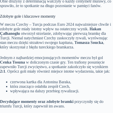
Obie drużyny z determinacją walczyły o każdy centymetr murawy, co
sprawiło, że to spotkanie na długo pozostanie w pamięci fanów.
Zdobyte gole i kluczowe momenty
W meczu Czechy – Turcja podczas Euro 2024 najważniejsze chwile i
zdobyte gole miały istotny wpływ na ostateczny wynik.
Hakan
Çalhanoglu
otworzył strzelanie, zdobywając pierwszą bramkę dla
Turcji. Niemal natychmiast Czechy zaskoczyły rywali, wyrównując
stan meczu dzięki strzałowi swojego kapitana,
Tomasza Soucka
,
który skorzystał z błędu tureckiego bramkarza.
Jednym z najbardziej emocjonujących momentów meczu był gol
Cenka Tosuna
w doliczonym czasie gry. Ten trafiony posunięcie
zapewniło Turcji zwycięstwo, a spotkanie zakończyło się wynikiem
2:1
. Oprócz goli miały również miejsce istotne wydarzenia, takie jak:
czerwona kartka dla Antonina Baraka,
która znacząco osłabiła zespół Czech,
wpływająca na dalszy przebieg rywalizacji.
Decydujące momenty oraz zdobyte bramki
przyczyniły się do
triumfu Turcji, który zapewnił im awans.