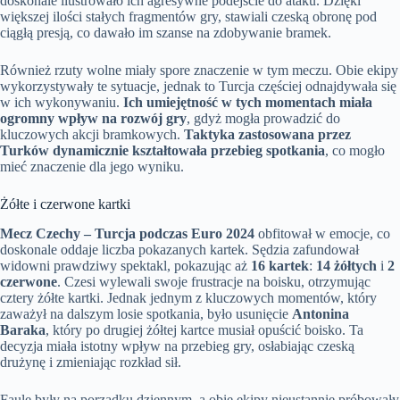
doskonale ilustrowało ich agresywne podejście do ataku. Dzięki
większej ilości stałych fragmentów gry, stawiali czeską obronę pod
ciągłą presją, co dawało im szanse na zdobywanie bramek.
Również rzuty wolne miały spore znaczenie w tym meczu. Obie ekipy
wykorzystywały te sytuacje, jednak to Turcja częściej odnajdywała się
w ich wykonywaniu.
Ich umiejętność w tych momentach miała
ogromny wpływ na rozwój gry
, gdyż mogła prowadzić do
kluczowych akcji bramkowych.
Taktyka zastosowana przez
Turków dynamicznie kształtowała przebieg spotkania
, co mogło
mieć znaczenie dla jego wyniku.
Żółte i czerwone kartki
Mecz Czechy – Turcja podczas Euro 2024
obfitował w emocje, co
doskonale oddaje liczba pokazanych kartek. Sędzia zafundował
widowni prawdziwy spektakl, pokazując aż
16 kartek
:
14 żółtych
i
2
czerwone
. Czesi wylewali swoje frustracje na boisku, otrzymując
cztery żółte kartki. Jednak jednym z kluczowych momentów, który
zaważył na dalszym losie spotkania, było usunięcie
Antonina
Baraka
, który po drugiej żółtej kartce musiał opuścić boisko. Ta
decyzja miała istotny wpływ na przebieg gry, osłabiając czeską
drużynę i zmieniając rozkład sił.
Faule były na porządku dziennym, a obie ekipy nieustannie próbowały