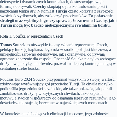
defensywie i dynamicznych kontratakach, dostosowując swoje
formacje do rywali.
Czechy
skupiają się na kontrolowaniu piłki i
narzucaniu tempa gry. Natomiast
Turcja
często korzysta z szybkości
swoich skrzydłowych, aby zaskoczyć przeciwników.
To połączenie
strategii oraz wybitnych graczy sprawia, że zarówno Czechy, jak i
Turcja mogą być bardzo niebezpiecznymi rywalami na boisku.
Rola T. Součka w reprezentacji Czech
Tomas Soucek
to niezwykle istotny członek reprezentacji Czech,
pełniący funkcję kapitana. Jego rola w środku pola jest kluczowa, a
umiejętności zarówno defensywne, jak i ofensywne, odgrywają
ogromne znaczenie dla zespołu. Obecność Soucka nie tylko wzbogaca
drużynową taktykę, ale również pozwala na lepszą kontrolę nad grą w
centralnej strefie boiska.
Podczas Euro 2024 Soucek przypomniał wszystkim o swojej wartości,
zdobywając wyrównujący gol przeciwko Turcji. Ta chwila nie tylko
podkreśliła jego zdolności strzeleckie, ale także pokazała, jak potrafi
zmobilizować drużynę w krytycznych chwilach. Jako kapitan,
motywuje swoich współgraczy do osiągania lepszych rezultatów; jego
doświadczenie staje się bezcenne w najważniejszych momentach.
W kontekście nadchodzących eliminacji i meczów, jego zdolności