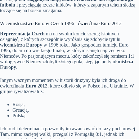
futbolu
i przyciągają rzesze kibiców, którzy z zapartym tchem śledzą
toczące się na boisku zmagania.
Wicemistrzostwo Europy Czech 1996 i ćwierćfinał Euro 2012
Reprezentacja Czech
ma na swoim koncie szereg istotnych
osiągnięć, z których szczególnie wyróżnia się zdobycie tytułu
wicemistrza Europy
w 1996 roku. Jako gospodarz turnieju Euro
1996, dotarli do wielkiego finału, w którym stanęli naprzeciwko
Niemców. Po pasjonującym meczu, który zakończył się remisem 1:1,
w dogrywce Niemcy zdobyli złotego gola, sięgając po tytuł
mistrza
Europy
.
Innym ważnym momentem w historii drużyny była ich droga do
ćwierćfinału
Euro 2012
, które odbyło się w Polsce i na Ukrainie. W
grupie rywalizowali z:
Rosją,
Greacją,
Polską.
Ich trud i determinacja pozwoliły im awansować do fazy pucharowej.
Tam, mimo zaciętej walki, przegrali z Portugalią 0:1, jednak ich