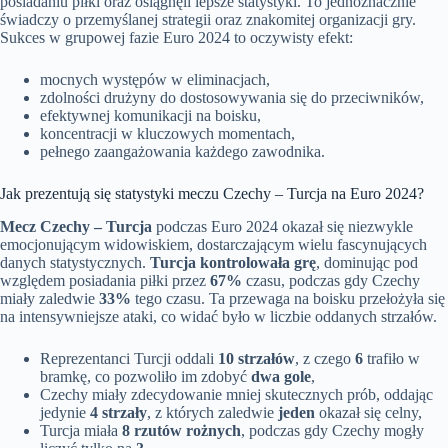
posiadaniu piłki oraz osiągnęli lepsze statystyki. To jednoznacznie
świadczy o przemyślanej strategii oraz znakomitej organizacji gry.
Sukces w grupowej fazie Euro 2024 to oczywisty efekt:
mocnych występów w eliminacjach,
zdolności drużyny do dostosowywania się do przeciwników,
efektywnej komunikacji na boisku,
koncentracji w kluczowych momentach,
pełnego zaangażowania każdego zawodnika.
Jak prezentują się statystyki meczu Czechy – Turcja na Euro 2024?
Mecz Czechy – Turcja
podczas Euro 2024 okazał się niezwykle
emocjonującym widowiskiem, dostarczającym wielu fascynujących
danych statystycznych.
Turcja kontrolowała grę
, dominując pod
względem posiadania piłki przez
67%
czasu, podczas gdy Czechy
miały zaledwie
33%
tego czasu. Ta przewaga na boisku przełożyła się
na intensywniejsze ataki, co widać było w liczbie oddanych strzałów.
Reprezentanci Turcji oddali
10 strzałów
, z czego
6
trafiło w
bramkę, co pozwoliło im zdobyć
dwa gole
,
Czechy miały zdecydowanie mniej skutecznych prób, oddając
jedynie
4 strzały
, z których zaledwie
jeden
okazał się celny,
Turcja miała
8 rzutów rożnych
, podczas gdy Czechy mogły