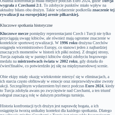
Ostatnia konfrontacja miała miejsce podczas Euro 2024, gdzie
Turcja
wygrała z Czechami 2:1
. To zdobycie punktów miało wpływ na
aktualny bilans obu drużyn. Takie wydarzenie podkreśla
znaczenie tej
rywalizacji na europejskiej arenie piłkarskiej.
Kluczowe spotkania historyczne
Kluczowe mecze
pomiędzy reprezentacjami Czech i Turcji nie tylko
przyciągają uwagę kibiców, ale również mają ogromne znaczenie w
kontekście sportowej rywalizacji. W
1996 roku
drużyna Czechów
osiągnęła wicemistrzostwo Europy, co stanowi jeden z najbardziej
znaczących momentów w historii ich piłki nożnej. Z drugiej strony,
Turcja zapisała się w pamięci kibiców dzięki zdobyciu brązowego
medalu na
mistrzostwach świata w 2002 roku
, gdy dotarła do
ćwierćfinałów, co potwierdziło jej siłę na międzynarodowej scenie.
Obie ekipy miały okazję wielokrotnie mierzyć się w eliminacjach, a
ich starcia często obfitowały w emocje oraz nieprzewidywalne zwroty
akcji. Szczególnym wydarzeniem był mecz podczas
Euro 2024
, kiedy
to Turcja zdobyła awans po zwycięstwie nad Czechami, a ten triumf
odegrał znaczącą rolę w dalszym przebiegu turnieju.
Historia konfrontacji tych drużyn jest naprawdę bogata, a ich
osiągnięcia tworzą unikalny kontekst dla każdego spotkania. Dlatego