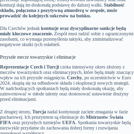
kontuzji dają im doskonałą podstawę do dalszej walki.
Stabilność
składu, połączona z pozytywną atmosferą w zespole, może
prowadzić do kolejnych sukcesów na boisku.
Dla Czechów jednak
kontuzje oraz dyscyplinarne sankcje będą
miały kluczowe znaczenie.
Zespół musi radzić sobie z ograniczonymi
zasobami, co wymaga przemyślenia taktyki, aby zminimalizować
negatywne skutki tych osłabień.
Przyszłe mecze towarzyskie i eliminacje
Reprezentacje Czech i Turcji
czeka intensywny okres złożony z
meczów towarzyskich oraz eliminacyjnych, które będą miały znaczący
wpływ na ich przyszłe osiągnięcia.
Czechy
, po uczestnictwie w Euro
2024, skupią się na odbudowie składu i eksploracji nowych strategii.
W nadchodzących spotkaniach będą miały doskonałą okazję, aby
zainwestować w młode talenty oraz dostosować ustawienie drużyny
przed eliminacjami.
Z drugiej strony,
Turcja
nadal kontynuuje zacięte zmagania w fazie
pucharowej. Ich priorytetem są eliminacje do
Mistrzostw Świata
FIFA
oraz przyszłych turniejów
UEFA
. Spotkania towarzyskie będą
niezwykle przydatne do zachowania dobrej formy i rozwijania
zespołowej współpracy.