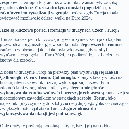
zespołów na europejskiej arenie, a warunki awansu były ze sobą
głęboko splecione.
Czeska drużyna musiała pogodzić się z
zakończeniem rywalizacji w grupie
, podczas gdy Turcja mogła
świętować możliwość dalszej walki na Euro 2024.
Jakie są kluczowe postaci i formacje w drużynach Czech i Turcji?
Tomas Soucek pełni kluczową rolę w drużynie Czech jako kapitan,
przywódca i organizator gry w środku pola.
Jego wszechstronność
zarówno w obronie, jak i ataku była widoczna, gdy zdobył
wyrównującego gola na Euro 2024, co podkreśliło, jak bardzo jest
istotny dla zespołu.
Z kolei w drużynie Turcji na pierwszy plan wysuwają się
Hakan
Çalhanoglu
i
Cenk Tosun
.
Çalhanoglu
, znany z kreatywności na
boisku, otworzył wynik meczu, wykazując się niezwykłymi
zdolnościami w organizacji ofensywy.
Jego umiejętność
wykonywania rzutów wolnych i precyzyjnych asyst
sprawia, że jest
nieocenionym zawodnikiem w strategiach zespołu.
Tosun
, jako
napastnik, przyczynił się do zdobycia decydującego gola, co znacząco
zwiększyło potencjał ataku Turcji.
Jego zdolność do
wykorzystywania okazji jest godna uwagi.
Obie drużyny preferują podobną taktykę, bazującą na solidnej