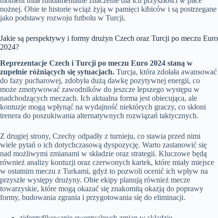
moment miał fundamentalne znaczenie dla ich przyszłości w piłce
nożnej. Obie te historie wciąż żyją w pamięci kibiców i są postrzegane
jako podstawy rozwoju futbolu w Turcji.
Jakie są perspektywy i formy drużyn Czech oraz Turcji po meczu Euro
2024?
Reprezentacje Czech i Turcji po meczu Euro 2024 staną w
zupełnie różniących się sytuacjach.
Turcja, która zdołała awansować
do fazy pucharowej, zdobyła dużą dawkę pozytywnej energii, co
może zmotywować zawodników do jeszcze lepszego występu w
nadchodzących meczach. Ich aktualna forma jest obiecująca, ale
kontuzje mogą wpłynąć na wydajność niektórych graczy, co skłoni
trenera do poszukiwania alternatywnych rozwiązań taktycznych.
Z drugiej strony, Czechy odpadły z turnieju, co stawia przed nimi
wiele pytań o ich dotychczasową dyspozycję. Warto zastanowić się
nad możliwymi zmianami w składzie oraz strategii. Kluczowe będą
również analizy kontuzji oraz czerwonych kartek, które miały miejsce
w ostatnim meczu z Turkami, gdyż to pozwoli ocenić ich wpływ na
przyszłe występy drużyny. Obie ekipy planują również mecze
towarzyskie, które mogą okazać się znakomitą okazją do poprawy
formy, budowania zgrania i przygotowania się do eliminacji.
zidentyfikowanie ewentualnych zmian w składzie,