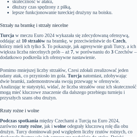
skuteczność w ataku,
dłuższy czas spędzony z piłką,
lepsze funkcjonowanie tureckiej drużyny na boisku.
Strzały na bramkę i strzały niecelne
Turcja
w meczu Euro 2024 wykazała się zdecydowaną ofensywą,
oddając aż
10 strzałów
na bramkę, w przeciwieństwie do
Czech
,
którzy mieli ich tylko
5
. To pokazuje, jak agresywnie grali Turcy, a ich
większa liczba niecelnych prób – aż
7
, w porównaniu do
3
Czechów –
dodatkowo podkreśla ich ofensywne nastawienie.
Pomimo mniejszej liczby strzałów, Czesi zdołali zrealizować jeden
udany atak, co przyniosło im gola.
Turcja
natomiast, zdobywając
dwie bramki, zademonstrowała swoją przewagę w ofensywie.
Analizując te statystyki, widać, że liczba strzałów oraz ich skuteczność
mogą mieć kluczowe znaczenie dla dalszego przebiegu turnieju i
przyszłych szans obu drużyn.
Rzuty rożne i wolne
Podczas spotkania
między Czechami a Turcją na Euro 2024,
zarówno
rzuty rożne
, jak i
wolne
odegrały kluczową rolę dla obu
drużyn. Turcy dominowali pod względem liczby rzutów rożnych, co