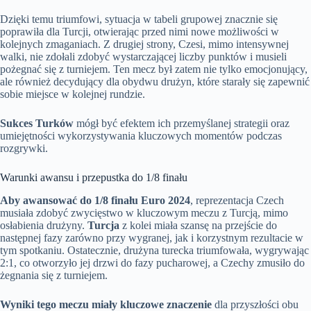
Dzięki temu triumfowi, sytuacja w tabeli grupowej znacznie się
poprawiła dla Turcji, otwierając przed nimi nowe możliwości w
kolejnych zmaganiach. Z drugiej strony, Czesi, mimo intensywnej
walki, nie zdołali zdobyć wystarczającej liczby punktów i musieli
pożegnać się z turniejem. Ten mecz był zatem nie tylko emocjonujący,
ale również decydujący dla obydwu drużyn, które starały się zapewnić
sobie miejsce w kolejnej rundzie.
Sukces Turków
mógł być efektem ich przemyślanej strategii oraz
umiejętności wykorzystywania kluczowych momentów podczas
rozgrywki.
Warunki awansu i przepustka do 1/8 finału
Aby awansować do 1/8 finału Euro 2024
, reprezentacja Czech
musiała zdobyć zwycięstwo w kluczowym meczu z Turcją, mimo
osłabienia drużyny.
Turcja
z kolei miała szansę na przejście do
następnej fazy zarówno przy wygranej, jak i korzystnym rezultacie w
tym spotkaniu. Ostatecznie, drużyna turecka triumfowała, wygrywając
2:1, co otworzyło jej drzwi do fazy pucharowej, a Czechy zmusiło do
żegnania się z turniejem.
Wyniki tego meczu miały kluczowe znaczenie
dla przyszłości obu