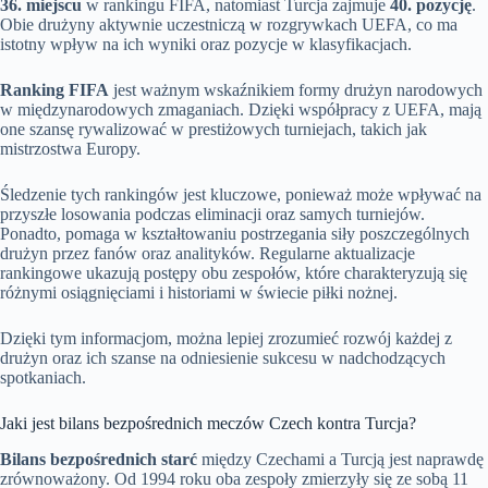
36. miejscu
w rankingu FIFA, natomiast Turcja zajmuje
40. pozycję
.
Obie drużyny aktywnie uczestniczą w rozgrywkach UEFA, co ma
istotny wpływ na ich wyniki oraz pozycje w klasyfikacjach.
Ranking FIFA
jest ważnym wskaźnikiem formy drużyn narodowych
w międzynarodowych zmaganiach. Dzięki współpracy z UEFA, mają
one szansę rywalizować w prestiżowych turniejach, takich jak
mistrzostwa Europy.
Śledzenie tych rankingów jest kluczowe, ponieważ może wpływać na
przyszłe losowania podczas eliminacji oraz samych turniejów.
Ponadto, pomaga w kształtowaniu postrzegania siły poszczególnych
drużyn przez fanów oraz analityków. Regularne aktualizacje
rankingowe ukazują postępy obu zespołów, które charakteryzują się
różnymi osiągnięciami i historiami w świecie piłki nożnej.
Dzięki tym informacjom, można lepiej zrozumieć rozwój każdej z
drużyn oraz ich szanse na odniesienie sukcesu w nadchodzących
spotkaniach.
Jaki jest bilans bezpośrednich meczów Czech kontra Turcja?
Bilans bezpośrednich starć
między Czechami a Turcją jest naprawdę
zrównoważony. Od 1994 roku oba zespoły zmierzyły się ze sobą 11