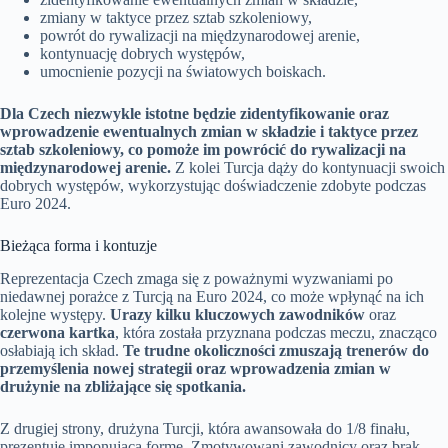
zmiany w taktyce przez sztab szkoleniowy,
powrót do rywalizacji na międzynarodowej arenie,
kontynuację dobrych występów,
umocnienie pozycji na światowych boiskach.
Dla Czech niezwykle istotne będzie zidentyfikowanie oraz
wprowadzenie ewentualnych zmian w składzie i taktyce przez
sztab szkoleniowy, co pomoże im powrócić do rywalizacji na
międzynarodowej arenie.
Z kolei Turcja dąży do kontynuacji swoich
dobrych występów, wykorzystując doświadczenie zdobyte podczas
Euro 2024.
Bieżąca forma i kontuzje
Reprezentacja Czech zmaga się z poważnymi wyzwaniami po
niedawnej porażce z Turcją na Euro 2024, co może wpłynąć na ich
kolejne występy.
Urazy kilku kluczowych zawodników
oraz
czerwona kartka
, która została przyznana podczas meczu, znacząco
osłabiają ich skład.
Te trudne okoliczności zmuszają trenerów do
przemyślenia nowej strategii oraz wprowadzenia zmian w
drużynie na zbliżające się spotkania.
Z drugiej strony, drużyna Turcji, która awansowała do 1/8 finału,
prezentuje imponującą formę. Zmotywowani zawodnicy oraz brak