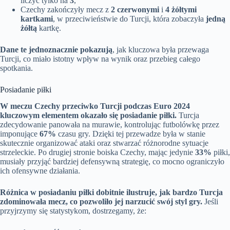
liczyć tylko na
3
,
Czechy zakończyły mecz z
2 czerwonymi
i
4 żółtymi
kartkami
, w przeciwieństwie do Turcji, która zobaczyła
jedną
żółtą
kartkę.
Dane te jednoznacznie pokazują
, jak kluczowa była przewaga
Turcji, co miało istotny wpływ na wynik oraz przebieg całego
spotkania.
Posiadanie piłki
W meczu Czechy przeciwko Turcji podczas Euro 2024
kluczowym elementem okazało się posiadanie piłki.
Turcja
zdecydowanie panowała na murawie, kontrolując futbolówkę przez
imponujące
67%
czasu gry. Dzięki tej przewadze była w stanie
skutecznie organizować ataki oraz stwarzać różnorodne sytuacje
strzeleckie. Po drugiej stronie boiska Czechy, mając jedynie
33%
piłki,
musiały przyjąć bardziej defensywną strategię, co mocno ograniczyło
ich ofensywne działania.
Różnica w posiadaniu piłki dobitnie ilustruje, jak bardzo Turcja
zdominowała mecz, co pozwoliło jej narzucić swój styl gry.
Jeśli
przyjrzymy się statystykom, dostrzegamy, że: