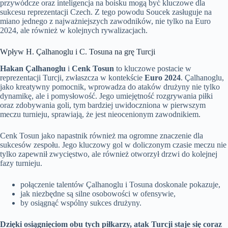
przywódcze oraz inteligencja na boisku mogą być kluczowe dla
sukcesu reprezentacji Czech. Z tego powodu Soucek zasługuje na
miano jednego z najważniejszych zawodników, nie tylko na Euro
2024, ale również w kolejnych rywalizacjach.
Wpływ H. Çalhanoglu i C. Tosuna na grę Turcji
Hakan Çalhanoglu
i
Cenk Tosun
to kluczowe postacie w
reprezentacji Turcji, zwłaszcza w kontekście
Euro 2024
. Çalhanoglu,
jako kreatywny pomocnik, wprowadza do ataków drużyny nie tylko
dynamikę, ale i pomysłowość. Jego umiejętność rozgrywania piłki
oraz zdobywania goli, tym bardziej uwidoczniona w pierwszym
meczu turnieju, sprawiają, że jest nieocenionym zawodnikiem.
Cenk Tosun jako napastnik również ma ogromne znaczenie dla
sukcesów zespołu. Jego kluczowy gol w doliczonym czasie meczu nie
tylko zapewnił zwycięstwo, ale również otworzył drzwi do kolejnej
fazy turnieju.
połączenie talentów Çalhanoglu i Tosuna doskonale pokazuje,
jak niezbędne są silne osobowości w ofensywie,
by osiągnąć wspólny sukces drużyny.
Dzięki osiągnięciom obu tych piłkarzy, atak Turcji staje się coraz