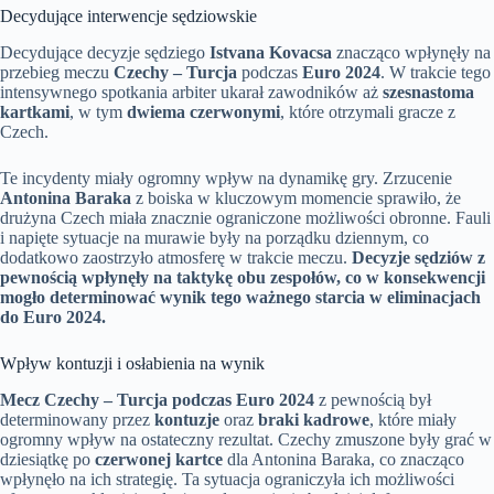
Decydujące interwencje sędziowskie
Decydujące decyzje sędziego
Istvana Kovacsa
znacząco wpłynęły na
przebieg meczu
Czechy – Turcja
podczas
Euro 2024
. W trakcie tego
intensywnego spotkania arbiter ukarał zawodników aż
szesnastoma
kartkami
, w tym
dwiema czerwonymi
, które otrzymali gracze z
Czech.
Te incydenty miały ogromny wpływ na dynamikę gry. Zrzucenie
Antonina Baraka
z boiska w kluczowym momencie sprawiło, że
drużyna Czech miała znacznie ograniczone możliwości obronne. Fauli
i napięte sytuacje na murawie były na porządku dziennym, co
dodatkowo zaostrzyło atmosferę w trakcie meczu.
Decyzje sędziów z
pewnością wpłynęły na taktykę obu zespołów, co w konsekwencji
mogło determinować wynik tego ważnego starcia w eliminacjach
do Euro 2024.
Wpływ kontuzji i osłabienia na wynik
Mecz Czechy – Turcja podczas Euro 2024
z pewnością był
determinowany przez
kontuzje
oraz
braki kadrowe
, które miały
ogromny wpływ na ostateczny rezultat. Czechy zmuszone były grać w
dziesiątkę po
czerwonej kartce
dla Antonina Baraka, co znacząco
wpłynęło na ich strategię. Ta sytuacja ograniczyła ich możliwości