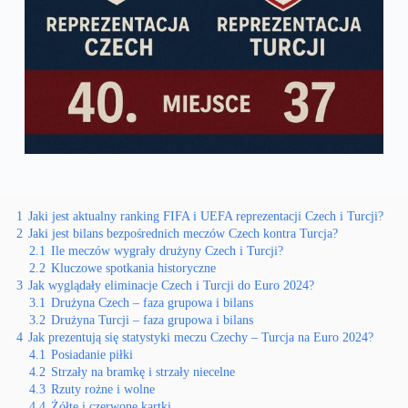
1
Jaki jest aktualny ranking FIFA i UEFA reprezentacji Czech i Turcji?
2
Jaki jest bilans bezpośrednich meczów Czech kontra Turcja?
2.1
Ile meczów wygrały drużyny Czech i Turcji?
2.2
Kluczowe spotkania historyczne
3
Jak wyglądały eliminacje Czech i Turcji do Euro 2024?
3.1
Drużyna Czech – faza grupowa i bilans
3.2
Drużyna Turcji – faza grupowa i bilans
4
Jak prezentują się statystyki meczu Czechy – Turcja na Euro 2024?
4.1
Posiadanie piłki
4.2
Strzały na bramkę i strzały niecelne
4.3
Rzuty rożne i wolne
4.4
Żółte i czerwone kartki