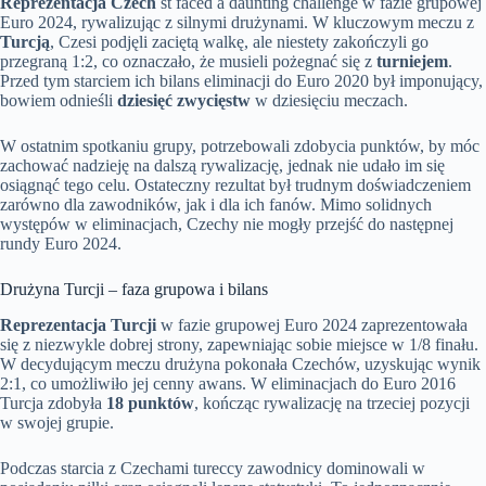
Reprezentacja Czech
st faced a daunting challenge w fazie grupowej
Euro 2024, rywalizując z silnymi drużynami. W kluczowym meczu z
Turcją
, Czesi podjęli zaciętą walkę, ale niestety zakończyli go
przegraną 1:2, co oznaczało, że musieli pożegnać się z
turniejem
.
Przed tym starciem ich bilans eliminacji do Euro 2020 był imponujący,
bowiem odnieśli
dziesięć zwycięstw
w dziesięciu meczach.
W ostatnim spotkaniu grupy, potrzebowali zdobycia punktów, by móc
zachować nadzieję na dalszą rywalizację, jednak nie udało im się
osiągnąć tego celu. Ostateczny rezultat był trudnym doświadczeniem
zarówno dla zawodników, jak i dla ich fanów. Mimo solidnych
występów w eliminacjach, Czechy nie mogły przejść do następnej
rundy Euro 2024.
Drużyna Turcji – faza grupowa i bilans
Reprezentacja Turcji
w fazie grupowej Euro 2024 zaprezentowała
się z niezwykle dobrej strony, zapewniając sobie miejsce w 1/8 finału.
W decydującym meczu drużyna pokonała Czechów, uzyskując wynik
2:1, co umożliwiło jej cenny awans. W eliminacjach do Euro 2016
Turcja zdobyła
18 punktów
, kończąc rywalizację na trzeciej pozycji
w swojej grupie.
Podczas starcia z Czechami tureccy zawodnicy dominowali w