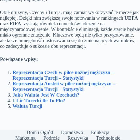
Obie drużyny, Czechy i Turcja, mają zamiar wykorzystać te mecze jak
najlepiej. Dzięki nim zwiększą swoje notowania w rankingach
UEFA
oraz
FIFA
, zyskają również cenne doświadczenie na
międzynarodowej arenie. W kontekście eliminacji, każde starcie będzie
miało ogromne znaczenie. Kluczowe będą nie tylko przygotowanie,
ale także umiejętność dostosowania się do zmieniających warunków,
co zadecyduje o sukcesie obu reprezentacji.
Powiązane wpisy:
Reprezentacja Czech w piłce nożnej mężczyzn –
Reprezentacja Turcji – Statystyki
Reprezentacja Austrii w piłce nożnej mężczyzn –
Reprezentacja Turcji – Statystyki
Jaka Waluta Jest W Czechach?
1 Lir Turecki Ile To Pln?
Waluta Turcji
Dom i Ogród
Doradztwo
Edukacja
Marketing
Podróże
Rozrywka
Technologie