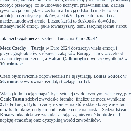
zdobyć przewagę, co skutkowało licznymi przewinieniami. Zacięta
rywalizacja pomiędzy Czechami a Turcją odsłoniła nie tylko ich
ambicje na zdobycie punktów, ale także dążenie do uznania na
międzynarodowej arenie. Liczne kartki to doskonały dowód na
intensywność emocji, jakie towarzyszyły temu fascynującemu starciu.
Jak przebiegał mecz Czechy – Turcja na Euro 2024?
Mecz Czechy – Turcja
w Euro 2024 dostarczył wielu emocji i
przyciągnął kibiców z różnych zakątków Europy. Turcy zaczęli od
znakomitego uderzenia, a
Hakan Çalhanoglu
otworzył wynik już w
30. minucie
.
Czesi błyskawicznie odpowiedzieli na tę sytuację.
Tomas Souček
w
56. minucie
wyrównał rezultat, strzelając na
1:1
.
Wielką kulminacją zmagań była sytuacja w doliczonym czasie gry, gdy
Cenk Tosun
zdobył zwycięską bramkę, finalizując mecz wynikiem
2:1
dla Turcji. Było to zacięte starcie, na które składało się wiele fauli
oraz kartoników, co tylko podnosiło emocje na boisku. Sędzia
Istvan
Kovacs
miał niełatwe zadanie, starając się utrzymać kontrolę nad
napiętą atmosferą oraz dyscypliną wśród zawodników.