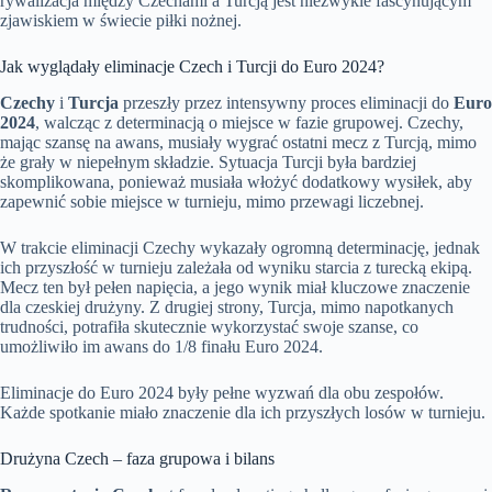
rywalizacja między Czechami a Turcją jest niezwykle fascynującym
zjawiskiem w świecie piłki nożnej.
Jak wyglądały eliminacje Czech i Turcji do Euro 2024?
Czechy
i
Turcja
przeszły przez intensywny proces eliminacji do
Euro
2024
, walcząc z determinacją o miejsce w fazie grupowej. Czechy,
mając szansę na awans, musiały wygrać ostatni mecz z Turcją, mimo
że grały w niepełnym składzie. Sytuacja Turcji była bardziej
skomplikowana, ponieważ musiała włożyć dodatkowy wysiłek, aby
zapewnić sobie miejsce w turnieju, mimo przewagi liczebnej.
W trakcie eliminacji Czechy wykazały ogromną determinację, jednak
ich przyszłość w turnieju zależała od wyniku starcia z turecką ekipą.
Mecz ten był pełen napięcia, a jego wynik miał kluczowe znaczenie
dla czeskiej drużyny. Z drugiej strony, Turcja, mimo napotkanych
trudności, potrafiła skutecznie wykorzystać swoje szanse, co
umożliwiło im awans do 1/8 finału Euro 2024.
Eliminacje do Euro 2024 były pełne wyzwań dla obu zespołów.
Każde spotkanie miało znaczenie dla ich przyszłych losów w turnieju.
Drużyna Czech – faza grupowa i bilans