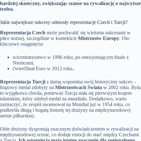
bardziej skuteczny, zwiększając szanse na rywalizację o najwyższe
trofea.
Jakie największe sukcesy odniosły reprezentacje Czech i Turcji?
Reprezentacja Czech
może pochwalić się wieloma sukcesami w
piłce nożnej, szczególnie w kontekście
Mistrzostw Europy
. Oto
kluczowe osiągnięcia:
wicemistrzostwo w 1996 roku, po emocjonującym finale z
Niemcami,
ćwierćfinał Euro w 2012 roku,.
Reprezentacja Turcji
z dumą wspomina swój historyczny sukces –
brązowy medal zdobyty na
Mistrzostwach Świata
w 2002 roku. Była
to wyjątkowa chwila, ponieważ Turcja stała się pierwszym krajem
islamskim, który zdobył medal na mundialu. Dodatkowo, warto
zaznaczyć, że zespół awansował na Mundial już w 1954 roku, co
podkreśla długą i bogatą historię tej drużyny na międzynarodowej
arenie piłkarskiej.
Obie drużyny dysponują znacznym doświadczeniem w rywalizacji na
międzynarodowej scenie, co dodaje emocji do starć między Czechami
a Turcją.
Ich osiągnięcia mają istotne znaczenie dla regionalnego