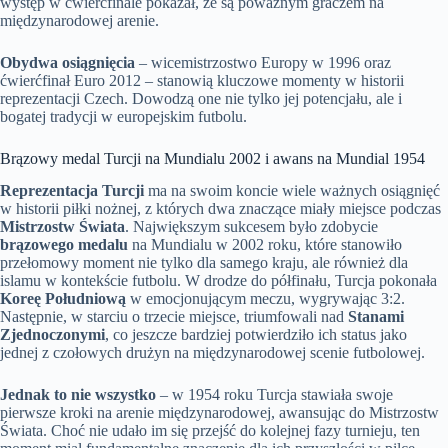
występ w ćwierćfinale pokazał, że są poważnym graczem na
międzynarodowej arenie.
Obydwa osiągnięcia
– wicemistrzostwo Europy w 1996 oraz
ćwierćfinał Euro 2012 – stanowią kluczowe momenty w historii
reprezentacji Czech. Dowodzą one nie tylko jej potencjału, ale i
bogatej tradycji w europejskim futbolu.
Brązowy medal Turcji na Mundialu 2002 i awans na Mundial 1954
Reprezentacja Turcji
ma na swoim koncie wiele ważnych osiągnięć
w historii piłki nożnej, z których dwa znaczące miały miejsce podczas
Mistrzostw Świata
. Największym sukcesem było zdobycie
brązowego medalu
na Mundialu w 2002 roku, które stanowiło
przełomowy moment nie tylko dla samego kraju, ale również dla
islamu w kontekście futbolu. W drodze do półfinału, Turcja pokonała
Koreę Południową
w emocjonującym meczu, wygrywając 3:2.
Następnie, w starciu o trzecie miejsce, triumfowali nad
Stanami
Zjednoczonymi
, co jeszcze bardziej potwierdziło ich status jako
jednej z czołowych drużyn na międzynarodowej scenie futbolowej.
Jednak to nie wszystko
– w 1954 roku Turcja stawiała swoje
pierwsze kroki na arenie międzynarodowej, awansując do Mistrzostw
Świata. Choć nie udało im się przejść do kolejnej fazy turnieju, ten