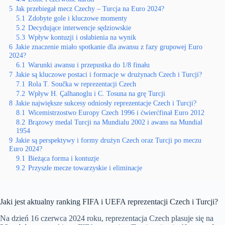
5
Jak przebiegał mecz Czechy – Turcja na Euro 2024?
5.1
Zdobyte gole i kluczowe momenty
5.2
Decydujące interwencje sędziowskie
5.3
Wpływ kontuzji i osłabienia na wynik
6
Jakie znaczenie miało spotkanie dla awansu z fazy grupowej Euro
2024?
6.1
Warunki awansu i przepustka do 1/8 finału
7
Jakie są kluczowe postaci i formacje w drużynach Czech i Turcji?
7.1
Rola T. Součka w reprezentacji Czech
7.2
Wpływ H. Çalhanoglu i C. Tosuna na grę Turcji
8
Jakie największe sukcesy odniosły reprezentacje Czech i Turcji?
8.1
Wicemistrzostwo Europy Czech 1996 i ćwierćfinał Euro 2012
8.2
Brązowy medal Turcji na Mundialu 2002 i awans na Mundial
1954
9
Jakie są perspektywy i formy drużyn Czech oraz Turcji po meczu
Euro 2024?
9.1
Bieżąca forma i kontuzje
9.2
Przyszłe mecze towarzyskie i eliminacje
Jaki jest aktualny ranking FIFA i UEFA reprezentacji Czech i Turcji?
Na dzień 16 czerwca 2024 roku, reprezentacja Czech plasuje się na