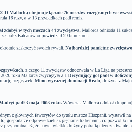
RCD Mallorką obejmuje łącznie 76 meczów rozegranych we wszys
rała 16 razy, a w 13 przypadkach padł remis.
al zdobył w tych meczach 44 zwycięstwa
, Mallorca odniosła 11 suk
t zespół z Balearów odpowiedział 59 bramkami.
nokrotnie zaskoczyć swoich rywali.
Najbardziej pamiętne zwycięstwo
ozgrywkach,
z czego 11 zwycięstw odnotowała w La Liga na przestrze
a 2026 roku Mallorca zwyciężyła 2:1
Decydujący gol padł w doliczon
gurację rozgrywek.
Mimo wyraźnej dominacji Realu
, drużyna z Majo
 Madryt padł 3 maja 2003 roku.
Wówczas Mallorca odniosła imponują
dnym z głównych faworytów do tytułu mistrza Hiszpanii, wystawił na
o, gospodarze odpowiedzieli aż pięcioma trafieniami, co pozwoliło i
 przypomina też, że nawet wielkie drużyny potrafią nieoczekiwanie p