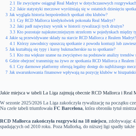
2.1
Ile zwycięstw osiągnął Real Madryt w dotychczasowych rozgrywkac
2.2
Jakie statystyki meczowe wyróżniają się w ostatnich dziesięciu spotk
3
Jak wygląda historia bezpośrednich spotkań obu klubów?
3.1
Czy RCD Mallorca kiedykolwiek pokonała Real Madryt?
3.2
Jaki padł najwyższy wynik w historii rywalizacji tych drużyn?
3.3
Kto pozostaje najskuteczniejszym strzelcem w pojedynkach między t
4
Jakie są przewidywane składy na starcie RCD Mallorca z Realem Madryt
4.1
Którzy zawodnicy opuszczą spotkanie z powodu kontuzji lub zawies
5
Jak kształtują się typy i kursy bukmacherskie na to spotkanie?
5.1
Kto ma większe szanse na zwycięstwo na podstawie analizy trendó
6
Gdzie obejrzeć transmisję na żywo ze spotkania RCD Mallorca z Realem
6.1
Czy darmowe platformy oferują legalny dostęp do najbliższego mecz
7
Jak uwarunkowania finansowe wpływają na pozycję klubów w hiszpańskie
Jakie miejsca w tabeli La Liga zajmują obecnie RCD Mallorca i Real 
W sezonie 2025/2026 La Liga zakończyła rywalizację na początku cz
Na czele tabeli triumfowała
FC Barcelona
, która obroniła tytuł mist
RCD Mallorca zakończyła rozgrywki na 18 miejscu
, zdobywając 42
spadających od 2010 roku. Poza Mallorką, do niższej ligi spadły także