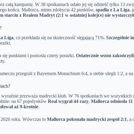
ez całą kampanię. W 38 spotkaniach udało jej się odnieść tylko 13 zw
mego końca. Mallorca, mimo zdobycia 42 punktów,
spadła z La Liga
, 
 starciu z Realem Madryt (2:1 w ostatniej kolejce) nie wystarczył
?
La Liga
, co przekłada się na skuteczność sięgającą 71%.
Szczególnie i
rażki.
 się punktami i poniosła cztery porażki.
Ostatecznie sezon zakończy
ty.
meczu przegrali z Bayernem Monachium 6:4, u siebie ulegli 1:2, a na 
niach?
wyraźnie przeważa madrycki klub. W 76 spotkaniach we wszystkich
dobnie: na 67 pojedynków
Real wygrał 44 razy
,
Mallorca odniosła 11
mfował aż 9-krotnie
.
a 2026 roku. Wówczas to
Mallorca pokonała madrycki zespół 2:1
, a