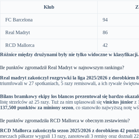
Klub
Z
FC Barcelona
94
Real Madryt
86
RCD Mallorca
42
Różnice między drużynami były nie tylko widoczne w klasyfikacji.
Ile punktów zgromadził Real Madryt w najnowszym rankingu?
Real madryt zakończył rozgrywki la liga 2025/2026 z dorobkiem 
triumfowali w 27 spotkaniach, 5 razy remisowali, a ich rywale święt
Bilans bramkowy ekipy los blancos prezentował się bardzo okazale
listę strzelców aż 25 razy. Tuż za nim uplasowali się
vinícius júnior
z 
137,500 punktów za miniony sezon
, co stanowiło najwyższą notę wś
Ile punktów zgromadziła RCD Mallorca w obecnym zestawieniu?
RCD Mallorca zakończyła sezon 2025/2026 z dorobkiem 42 punk
meczach piłkarze wygrali 13 razy, zanotowali 3 remisy oraz doznali 22