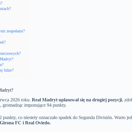
h?
aniach?
ymi zespołami?
?
zeń?
w meczowych?
 Madryt?
u?
j lidze?
Madryt?
erwca 2026 roku.
Real Madryt uplasował się na drugiej pozycji
, zd
rza, gromadząc imponujące 94 punkty.
 punkty, co niestety oznaczało spadek do Segunda División. Warto jed
Girona FC i Real Oviedo.