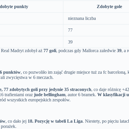
dobyte punkty
Zdobyte gole
nieznana liczba
77
39
Real Madryt zdobył aż
77 goli
, podczas gdy Mallorca zaledwie
39
, a
86 punktów
, co pozwoliło im zająć drugie miejsce tuż za fc barceloną
owali zwycięstwa w 6 meczach.
, 77 zdobytych goli przy jedynie 35 straconych
, co daje różnicę +4
16 trafieniami oraz
jude bellingham
, autor 6 bramek.
W klasyfikacji 
ród wszystkich europejskich zespołów.
tów
, co dało jej
18. Pozycję w tabeli La Liga
. Niestety, po pięciu lat
 porażek.