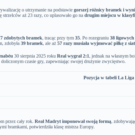
 rywalizację o utrzymanie na podstawie
gorszej różnicy bramek i wy
istę strzelców aż 23 razy, co uplasowało go na
drugim miejscu w klasyfi
77 zdobytych bramek
, tracąc przy tym
35
. Po rozegraniu
38 ligowych
m, zdobyła
39 bramek
, ale aż
57 razy musiała wyjmować piłkę z siat
rnabéu
30 sierpnia 2025 roku
Real wygrał 2:1
, jednak na własnym boi
doliczonym czasie gry, zapewniając swojej drużynie zwycięstwo.
Pozycja w tabeli La Liga
m przez cały rok.
Real Madryt imponował swoją formą
, zdobywając
nymi bramkami, potwierdziła klasę mistrza Europy.