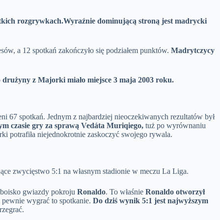
tkich rozgrywkach.
Wyraźnie dominującą stroną jest madrycki
cesów, a 12 spotkań zakończyło się podziałem punktów.
Madrytczycy
 drużyny z Majorki miało miejsce 3 maja 2003 roku.
ni 67 spotkań. Jednym z najbardziej nieoczekiwanych rezultatów był
ym czasie gry za sprawą Vedáta Muriqiego,
tuż po wyrównaniu
rki potrafiła niejednokrotnie zaskoczyć swojego rywala.
ce zwycięstwo 5:1 na własnym stadionie w meczu La Liga.
 boisko gwiazdy pokroju
Ronaldo
. To właśnie
Ronaldo otworzył
m pewnie wygrać to spotkanie.
Do dziś wynik 5:1 jest najwyższym
rzegrać.