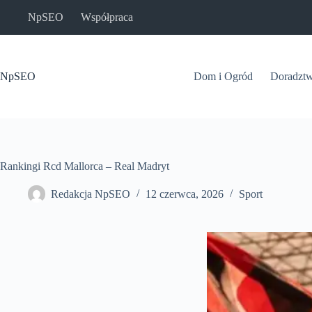
Przejdź
NpSEO
Współpraca
do
treści
NpSEO
Dom i Ogród
Doradzt
Rankingi Rcd Mallorca – Real Madryt
Redakcja NpSEO
12 czerwca, 2026
Sport