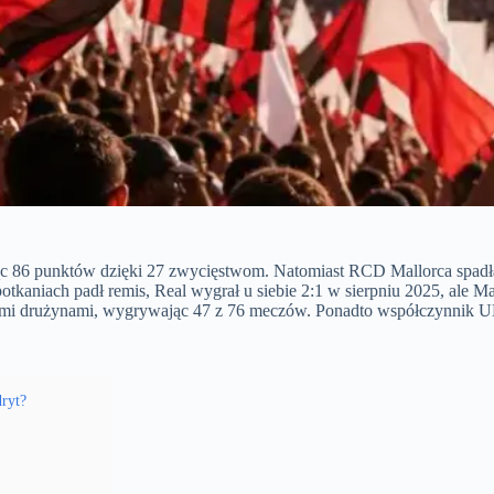
c 86 punktów dzięki 27 zwycięstwom. Natomiast RCD Mallorca spadła 
 spotkaniach padł remis, Real wygrał u siebie 2:1 w sierpniu 2025, a
tymi drużynami, wygrywając 47 z 76 meczów. Ponadto współczynnik UEF
dryt?