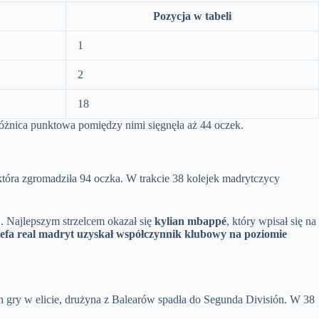
Pozycja w tabeli
1
2
18
 różnica punktowa pomiędzy nimi sięgnęła aż 44 oczek.
, która zgromadziła 94 oczka. W trakcie 38 kolejek madrytczycy
2. Najlepszym strzelcem okazał się
kylian mbappé
, który wpisał się na
uefa real madryt uzyskał współczynnik klubowy na poziomie
ach gry w elicie, drużyna z Balearów spadła do Segunda División. W 38