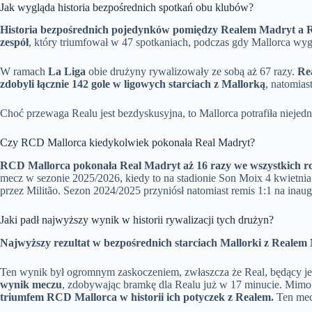
Jak wygląda historia bezpośrednich spotkań obu klubów?
Historia bezpośrednich pojedynków pomiędzy Realem Madryt a 
zespół
, który triumfował w 47 spotkaniach, podczas gdy Mallorca wyg
W ramach
La Liga
obie drużyny rywalizowały ze sobą aż 67 razy.
Re
zdobyli łącznie 142 gole w ligowych starciach z Mallorką
, natomias
Choć przewaga Realu jest bezdyskusyjna, to Mallorca potrafiła niejed
Czy RCD Mallorca kiedykolwiek pokonała Real Madryt?
RCD Mallorca pokonała Real Madryt aż 16 razy we wszystkich r
mecz w sezonie 2025/2026, kiedy to na stadionie Son Moix 4 kwietni
przez Militão. Sezon 2024/2025 przyniósł natomiast remis 1:1 na inau
Jaki padł najwyższy wynik w historii rywalizacji tych drużyn?
Najwyższy rezultat w bezpośrednich starciach Mallorki z Realem
Ten wynik był ogromnym zaskoczeniem, zwłaszcza że Real, będący je
wynik meczu
, zdobywając bramkę dla Realu już w 17 minucie. Mimo t
triumfem RCD Mallorca w historii ich potyczek z Realem.
Ten mecz