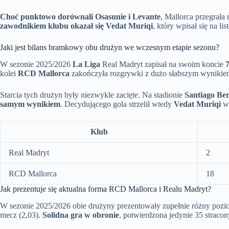
Choć punktowo dorównali Osasunie i Levante
, Mallorca przegrała
zawodnikiem klubu okazał się Vedat Muriqi
, który wpisał się na l
Jaki jest bilans bramkowy obu drużyn we wczesnym etapie sezonu?
W sezonie 2025/2026
La Liga
Real Madryt zapisał na swoim koncie
kolei
RCD Mallorca
zakończyła rozgrywki z dużo słabszym wynikie
Starcia tych drużyn były niezwykle zacięte. Na stadionie
Santiago Be
samym wynikiem
. Decydującego gola strzelił wtedy
Vedat Muriqi
w 
Klub
Real Madryt
2
RCD Mallorca
18
Jak prezentuje się aktualna forma RCD Mallorca i Realu Madryt?
W sezonie 2025/2026 obie drużyny prezentowały zupełnie różny pozio
mecz (2,03).
Solidna gra w obronie
, potwierdzona jedynie 35 straco