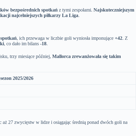
ników bezpośrednich spotkań
z tymi zespołami.
Najskuteczniejszym
kacji najcelniejszych piłkarzy La Liga
.
 spotkań
, ich przewaga w liczbie goli wyniosła imponujące
+42
. Z
ki
, co dało im bilans
-18
.
sku, trzy miesiące później,
Mallorca zrewanżowała się takim
 sezon 2025/2026
 aż 27 zwycięstw w lidze i osiągając średnią ponad dwóch goli na