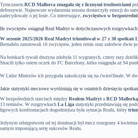
Tymczasem
RCD Mallorca zmagała się z licznymi trudnościami
prz
defensywie. Najnowsze wydarzenia sezonu dostarczyły emocji do sa
zadecydowały o jej losie. Co interesujące,
zwycięstwo w bezpośrednim
Ile zwycięstw osiągnął Real Madryt w dotychczasowych rozgrywkach
W sezonie 2025/2026 Real Madryt triumfował w 27 z 38 spotkań 
Bernabéu zanotowali 16 zwycięstw, jeden remis oraz zaledwie dwie po
Na boiskach rywali drużyna zdobyła 11 wygranych, cztery razy dzieliła
Stracili tylko osiem oczek do FC Barcelony, która osiągnęła aż 94 punk
W Lidze Mistrzów ich przygoda zakończyła się na ćwierćfinale. W dwu
Jakie statystyki meczowe wyróżniają się w ostatnich dziesięciu spotka
W bezpośrednich starciach między
Realem Madryt
a
RCD Mallorką
13 remisów. W rozgrywkach
La Liga
statystyki przedstawiają się po
ligowych konfrontacjach dogodniejsza była sytuacja Realu, który
triu
Jedynym odstępstwem od tej dominacji był mecz rozegrany 4 kwietni
samym imponującą serię sukcesów Realu.