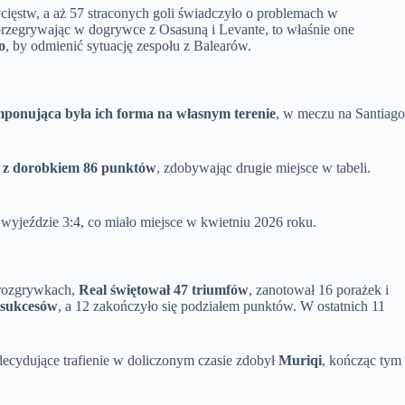
ycięstw, a aż 57 straconych goli świadczyło o problemach w
przegrywając w dogrywce z Osasuną i Levante, to właśnie one
o
, by odmienić sytuację zespołu z Balearów.
mponująca była ich forma na własnym terenie
, w meczu na Santiago
li z dorobkiem 86 punktów
, zdobywając drugie miejsce w tabeli.
wyjeździe 3:4, co miało miejsce w kwietniu 2026 roku.
 rozgrywkach,
Real świętował 47 triumfów
, zanotował 16 porażek i
 sukcesów
, a 12 zakończyło się podziałem punktów. W ostatnich 11
 decydujące trafienie w doliczonym czasie zdobył
Muriqi
, kończąc tym