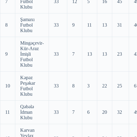
7
Futbol
33
12
5
16
45
4
Klubu
Şamaxı
8
Futbol
33
9
11
13
31
4
Klubu
Mingəçevir-
Kür-Araz
9
İmişli
33
7
13
13
23
4
Futbol
Klubu
Kəpəz
Peşəkar
10
33
8
3
22
25
6
Futbol
Klubu
Qəbələ
11
İdman
33
7
6
20
32
4
Klubu
Karvan
Yevlax