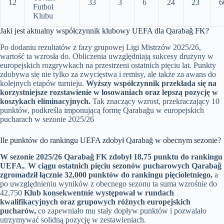
12
33
3
6
24
23
6
Futbol
Klubu
Jaki jest aktualny współczynnik klubowy UEFA dla Qarabağ FK?
Po dodaniu rezultatów z fazy grupowej Ligi Mistrzów 2025/26,
wartość ta wzrosła do. Obliczenia uwzględniają sukcesy drużyny w
europejskich rozgrywkach na przestrzeni ostatnich pięciu lat. Punkty
zdobywa się nie tylko za zwycięstwa i remisy, ale także za awans do
kolejnych etapów turnieju.
Wyższy współczynnik przekłada się na
korzystniejsze rozstawienie w losowaniach oraz lepszą pozycję w
koszykach eliminacyjnych.
Tak znaczący wzrost, przekraczający 10
punktów, podkreśla imponującą formę Qarabağu w europejskich
pucharach w sezonie 2025/26
Ile punktów do rankingu UEFA zdobył Qarabağ w obecnym sezonie?
W sezonie 2025/26 Qarabağ FK zdobył 18,75 punktu do rankingu
UEFA,
.
W ciągu ostatnich pięciu sezonów pucharowych Qarabağ
zgromadził łącznie 32,000 punktów do rankingu pięcioletniego,
a
po uwzględnieniu wyników z obecnego sezonu ta suma wzrośnie do
42,750
Klub konsekwentnie występował w rundach
kwalifikacyjnych oraz grupowych różnych europejskich
pucharów,
co zapewniało mu stały dopływ punktów i pozwalało
utrzymywać solidną pozycję w zestawieniach.