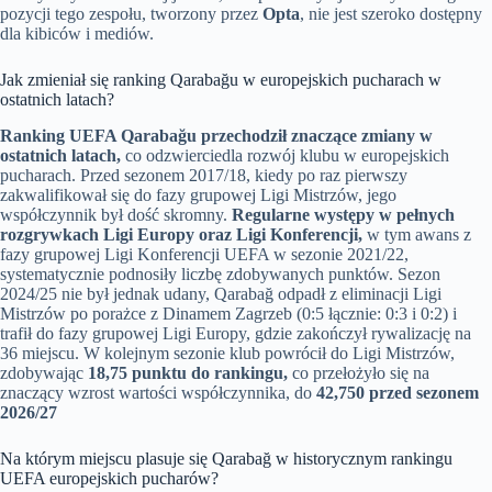
pozycji tego zespołu, tworzony przez
Opta
, nie jest szeroko dostępny
dla kibiców i mediów.
Jak zmieniał się ranking Qarabağu w europejskich pucharach w
ostatnich latach?
Ranking UEFA Qarabağu przechodził znaczące zmiany w
ostatnich latach,
co odzwierciedla rozwój klubu w europejskich
pucharach. Przed sezonem 2017/18, kiedy po raz pierwszy
zakwalifikował się do fazy grupowej Ligi Mistrzów, jego
współczynnik był dość skromny.
Regularne występy w pełnych
rozgrywkach Ligi Europy oraz Ligi Konferencji,
w tym awans z
fazy grupowej Ligi Konferencji UEFA w sezonie 2021/22,
systematycznie podnosiły liczbę zdobywanych punktów. Sezon
2024/25 nie był jednak udany, Qarabağ odpadł z eliminacji Ligi
Mistrzów po porażce z Dinamem Zagrzeb (0:5 łącznie: 0:3 i 0:2) i
trafił do fazy grupowej Ligi Europy, gdzie zakończył rywalizację na
36 miejscu. W kolejnym sezonie klub powrócił do Ligi Mistrzów,
zdobywając
18,75 punktu do rankingu,
co przełożyło się na
znaczący wzrost wartości współczynnika, do
42,750 przed sezonem
2026/27
Na którym miejscu plasuje się Qarabağ w historycznym rankingu
UEFA europejskich pucharów?