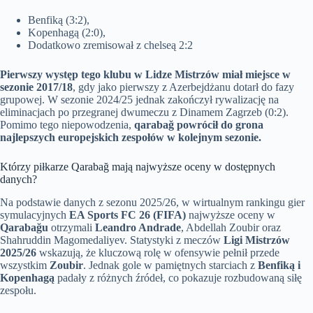
Benfiką (3:2),
Kopenhagą (2:0),
Dodatkowo zremisował z chelseą 2:2
Pierwszy występ tego klubu w Lidze Mistrzów miał miejsce w
sezonie 2017/18
, gdy jako pierwszy z Azerbejdżanu dotarł do fazy
grupowej. W sezonie 2024/25 jednak zakończył rywalizację na
eliminacjach po przegranej dwumeczu z Dinamem Zagrzeb (0:2).
Pomimo tego niepowodzenia,
qarabağ powrócił do grona
najlepszych europejskich zespołów w kolejnym sezonie.
Którzy piłkarze Qarabağ mają najwyższe oceny w dostępnych
danych?
Na podstawie danych z sezonu 2025/26, w wirtualnym rankingu gier
symulacyjnych
EA Sports FC 26 (FIFA)
najwyższe oceny w
Qarabağu
otrzymali
Leandro Andrade
, Abdellah Zoubir oraz
Shahruddin Magomedaliyev. Statystyki z meczów
Ligi Mistrzów
2025/26
wskazują, że kluczową rolę w ofensywie pełnił przede
wszystkim
Zoubir
. Jednak gole w pamiętnych starciach z
Benfiką i
Kopenhagą
padały z różnych źródeł, co pokazuje rozbudowaną siłę
zespołu.