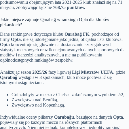
podsumowaniu obejmującym lata 2021-2025 klub znalazł się na 71
miejscu, zdobywając łącznie
768,75 punktów.
Jakie miejsce zajmuje Qarabağ w rankingu Opta dla klubów
piłkarskich?
Dane rankingowe dotyczące klubu
Qarabağ FK
, pochodzące od
firmy
Opta
, nie są udostępniane jako jedna, oficjalna lista klubowa.
Opta
koncentruje się głównie na dostarczaniu szczegółowych
statystyk meczowych oraz licencjonowanych danych sportowych dla
mediów i narzędzi analitycznych, a nie na publikowaniu
ogólnodostępnych rankingów zespołów.
Analizując sezon
2025/26
fazy ligowej
Ligi Mistrzów UEFA
, gdzie
Qarabağ
wystąpił w 8 spotkaniach, klub może pochwalić się
istotnymi osiągnięciami:
Gol zdobyty w meczu z Chelsea zakończonym wynikiem 2:2,
Zwycięstwa nad Benfiką,
Zwycięstwo nad Kopenhagą.
Indywidualne oceny piłkarzy
Qarabağu
, bazujące na danych
Opta
,
pojawiały się po każdym meczu na różnych platformach
analitycznych. Niemniej jednak, kompleksowy i jednolity ranking