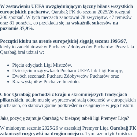
W zestawieniu UEFA uwzględniającym łączny bilans wszystkich
europejskich pucharów
, Qarabağ FK do sezonu 2025/26 rozegrał
206 spotkań. W tych meczach zanotował 78 zwycięstw, 47 remisów
oraz 81 porażek, co przekłada się na
wskaźnik sukcesów na
poziomie 37,9%
.
Początki klubu na arenie europejskiej sięgają sezonu 1996/97
,
kiedy to zadebiutował w Pucharze Zdobywców Pucharów. Przez lata
Qarabağ brał udział w:
Pięciu edycjach Ligi Mistrzów,
Dziesięciu rozgrywkach Pucharu UEFA lub Ligi Europy,
Dwóch sezonach Pucharu Zdobywców Pucharów oraz
Raz wystąpił w Pucharze Intertoto.
Choć Qarabağ pochodzi z kraju o skromniejszych tradycjach
piłkarskich
, udało mu się wypracować stałą obecność w europejskich
pucharach, co stanowi godne podkreślenia osiągnięcie w jego historii.
Jaką pozycję zajmuje Qarabağ w bieżącej tabeli ligi Premyer Liqa?
W minionym sezonie 2025/26 w azerskiej Premyer Liqa
Qarabağ FK
zakończył rozgrywki na drugim miejscu
. Tym razem tytuł mistrza