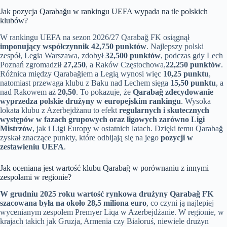
Jak pozycja Qarabağu w rankingu UEFA wypada na tle polskich
klubów?
W rankingu UEFA na sezon 2026/27 Qarabağ FK osiągnął
imponujący współczynnik 42,750 punktów
. Najlepszy polski
zespół, Legia Warszawa, zdobył
32,500 punktów
, podczas gdy Lech
Poznań zgromadził
27,250
, a Raków Częstochowa,
22,250 punktów
.
Różnica między Qarabağiem a Legią wynosi więc
10,25 punktu
,
natomiast przewaga klubu z Baku nad Lechem sięga
15,50 punktu
, a
nad Rakowem aż
20,50
. To pokazuje, że
Qarabağ zdecydowanie
wyprzedza polskie drużyny w europejskim rankingu
. Wysoka
lokata klubu z Azerbejdżanu to efekt
regularnych i skutecznych
występów w fazach grupowych oraz ligowych zarówno Ligi
Mistrzów
, jak i Ligi Europy w ostatnich latach. Dzięki temu Qarabağ
zyskał znaczące punkty, które odbijają się na jego
pozycji w
zestawieniu UEFA
.
Jak oceniana jest wartość klubu Qarabağ w porównaniu z innymi
zespołami w regionie?
W grudniu 2025 roku wartość rynkowa drużyny Qarabağ FK
szacowana była na około 28,5 miliona euro
, co czyni ją najlepiej
wycenianym zespołem Premyer Liqa w Azerbejdżanie. W regionie, w
krajach takich jak Gruzja, Armenia czy Białoruś, niewiele drużyn