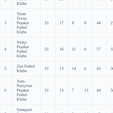
Klubu
Turan
Tovuz
3
Peşəkar
33
17
8
8
44
2
Futbol
Klubu
Neftçi
Peşəkar
4
33
16
11
6
57
3
Futbol
Klubu
Zirə Futbol
5
33
13
14
6
43
3
Klubu
Araz-
Naxçıvan
6
Peşəkar
33
13
7
13
44
5
Futbol
Klubu
Sumqayıt