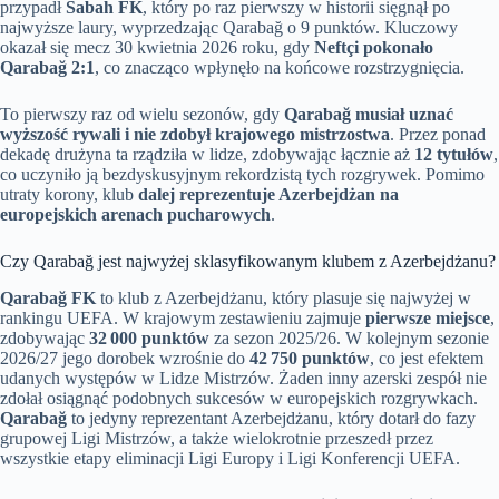
przypadł
Sabah FK
, który po raz pierwszy w historii sięgnął po
najwyższe laury, wyprzedzając Qarabağ o 9 punktów. Kluczowy
okazał się mecz 30 kwietnia 2026 roku, gdy
Neftçi pokonało
Qarabağ 2:1
, co znacząco wpłynęło na końcowe rozstrzygnięcia.
To pierwszy raz od wielu sezonów, gdy
Qarabağ musiał uznać
wyższość rywali i nie zdobył krajowego mistrzostwa
. Przez ponad
dekadę drużyna ta rządziła w lidze, zdobywając łącznie aż
12 tytułów
,
co uczyniło ją bezdyskusyjnym rekordzistą tych rozgrywek. Pomimo
utraty korony, klub
dalej reprezentuje Azerbejdżan na
europejskich arenach pucharowych
.
Czy Qarabağ jest najwyżej sklasyfikowanym klubem z Azerbejdżanu?
Qarabağ FK
to klub z Azerbejdżanu, który plasuje się najwyżej w
rankingu UEFA. W krajowym zestawieniu zajmuje
pierwsze miejsce
,
zdobywając
32 000 punktów
za sezon 2025/26. W kolejnym sezonie
2026/27 jego dorobek wzrośnie do
42 750 punktów
, co jest efektem
udanych występów w Lidze Mistrzów. Żaden inny azerski zespół nie
zdołał osiągnąć podobnych sukcesów w europejskich rozgrywkach.
Qarabağ
to jedyny reprezentant Azerbejdżanu, który dotarł do fazy
grupowej Ligi Mistrzów, a także wielokrotnie przeszedł przez
wszystkie etapy eliminacji Ligi Europy i Ligi Konferencji UEFA.