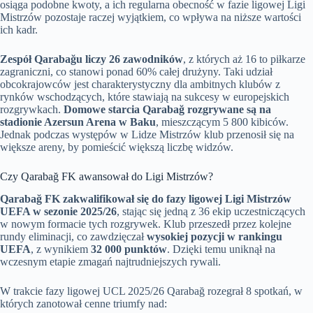
osiąga podobne kwoty, a ich regularna obecność w fazie ligowej Ligi
Mistrzów pozostaje raczej wyjątkiem, co wpływa na niższe wartości
ich kadr.
Zespół Qarabağu liczy 26 zawodników
, z których aż 16 to piłkarze
zagraniczni, co stanowi ponad 60% całej drużyny. Taki udział
obcokrajowców jest charakterystyczny dla ambitnych klubów z
rynków wschodzących, które stawiają na sukcesy w europejskich
rozgrywkach.
Domowe starcia Qarabağ rozgrywane są na
stadionie Azersun Arena w Baku
, mieszczącym 5 800 kibiców.
Jednak podczas występów w Lidze Mistrzów klub przenosił się na
większe areny, by pomieścić większą liczbę widzów.
Czy Qarabağ FK awansował do Ligi Mistrzów?
Qarabağ FK zakwalifikował się do fazy ligowej Ligi Mistrzów
UEFA w sezonie 2025/26
, stając się jedną z 36 ekip uczestniczących
w nowym formacie tych rozgrywek. Klub przeszedł przez kolejne
rundy eliminacji, co zawdzięczał
wysokiej pozycji w rankingu
UEFA
, z wynikiem
32 000 punktów
. Dzięki temu uniknął na
wczesnym etapie zmagań najtrudniejszych rywali.
W trakcie fazy ligowej UCL 2025/26 Qarabağ rozegrał 8 spotkań, w
których zanotował cenne triumfy nad: