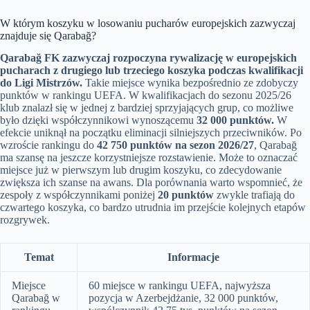
W którym koszyku w losowaniu pucharów europejskich zazwyczaj
znajduje się Qarabağ?
Qarabağ FK zazwyczaj rozpoczyna rywalizację w europejskich
pucharach z drugiego lub trzeciego koszyka podczas kwalifikacji
do Ligi Mistrzów.
Takie miejsce wynika bezpośrednio ze zdobyczy
punktów w rankingu UEFA. W kwalifikacjach do sezonu 2025/26
klub znalazł się w jednej z bardziej sprzyjających grup, co możliwe
było dzięki współczynnikowi wynoszącemu
32 000 punktów.
W
efekcie uniknął na początku eliminacji silniejszych przeciwników. Po
wzroście rankingu do
42 750 punktów na sezon 2026/27
, Qarabağ
ma szansę na jeszcze korzystniejsze rozstawienie. Może to oznaczać
miejsce już w pierwszym lub drugim koszyku, co zdecydowanie
zwiększa ich szanse na awans. Dla porównania warto wspomnieć, że
zespoły z współczynnikami poniżej
20 punktów
zwykle trafiają do
czwartego koszyka, co bardzo utrudnia im przejście kolejnych etapów
rozgrywek.
Temat
Informacje
Miejsce
60 miejsce w rankingu UEFA, najwyższa
Qarabağ w
pozycja w Azerbejdżanie, 32 000 punktów,