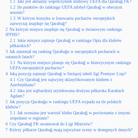
1.1
Jaki jest aktualny współczynnik klubowy UEFA dla Qarabağ FK?
1.2
Ile punktów do rankingu UEFA zdobył Qarabağ w obecnym
sezonie?
1.3
W którym koszyku w losowaniu pucharów europejskich
zazwyczaj znajduje się Qarabağ?
2
Na którym miejscu znajduje się Qarabağ w światowym rankingu
IFFHS?
2.1
Jakie miejsce zajmuje Qarabağ w rankingu Opta dla klubów
piłkarskich?
3
Jak zmieniał się ranking Qarabağu w europejskich pucharach w
ostatnich latach?
3.1
Na którym miejscu plasuje się Qarabağ w historycznym rankingu
UEFA europejskich pucharów?
4
Jaką pozycję zajmuje Qarabağ w bieżącej tabeli ligi Premyer Liqa?
4.1
Czy Qarabağ jest najwyżej sklasyfikowanym klubem z
Azerbejdżanu?
4.2
Jaka jest najbardziej utytułowana drużyna piłkarska Karabach
Agdam?
5
Jak pozycja Qarabağu w rankingu UEFA wypada na tle polskich
klubów?
5.1
Jak oceniana jest wartość klubu Qarabağ w porównaniu z innymi
zespołami w regionie?
6
Czy Qarabağ FK awansował do Ligi Mistrzów?
7
Którzy piłkarze Qarabağ mają najwyższe oceny w dostępnych danych?