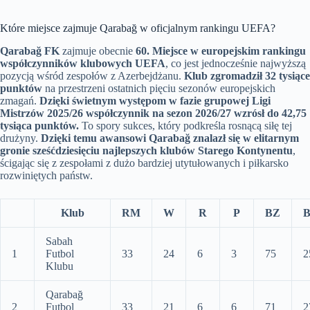
Które miejsce zajmuje Qarabağ w oficjalnym rankingu UEFA?
Qarabağ FK
zajmuje obecnie
60. Miejsce w europejskim rankingu
współczynników klubowych UEFA
, co jest jednocześnie najwyższą
pozycją wśród zespołów z Azerbejdżanu.
Klub zgromadził 32 tysiące
punktów
na przestrzeni ostatnich pięciu sezonów europejskich
zmagań.
Dzięki świetnym występom w fazie grupowej Ligi
Mistrzów 2025/26 współczynnik na sezon 2026/27 wzrósł do 42,75
tysiąca punktów.
To spory sukces, który podkreśla rosnącą siłę tej
drużyny.
Dzięki temu awansowi Qarabağ znalazł się w elitarnym
gronie sześćdziesięciu najlepszych klubów Starego Kontynentu
,
ścigając się z zespołami z dużo bardziej utytułowanych i piłkarsko
rozwiniętych państw.
Klub
RM
W
R
P
BZ
B
Sabah
1
Futbol
33
24
6
3
75
2
Klubu
Qarabağ
2
Futbol
33
21
6
6
71
2