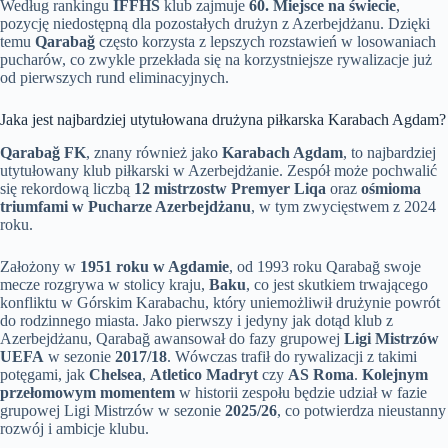
Według rankingu
IFFHS
klub zajmuje
60. Miejsce na świecie
,
pozycję niedostępną dla pozostałych drużyn z Azerbejdżanu. Dzięki
temu
Qarabağ
często korzysta z lepszych rozstawień w losowaniach
pucharów, co zwykle przekłada się na korzystniejsze rywalizacje już
od pierwszych rund eliminacyjnych.
Jaka jest najbardziej utytułowana drużyna piłkarska Karabach Agdam?
Qarabağ FK
, znany również jako
Karabach Agdam
, to najbardziej
utytułowany klub piłkarski w Azerbejdżanie. Zespół może pochwalić
się rekordową liczbą
12 mistrzostw Premyer Liqa
oraz
ośmioma
triumfami w Pucharze Azerbejdżanu
, w tym zwycięstwem z 2024
roku.
Założony w
1951 roku w Agdamie
, od 1993 roku Qarabağ swoje
mecze rozgrywa w stolicy kraju,
Baku
, co jest skutkiem trwającego
konfliktu w Górskim Karabachu, który uniemożliwił drużynie powrót
do rodzinnego miasta. Jako pierwszy i jedyny jak dotąd klub z
Azerbejdżanu, Qarabağ awansował do fazy grupowej
Ligi Mistrzów
UEFA
w sezonie
2017/18
. Wówczas trafił do rywalizacji z takimi
potęgami, jak
Chelsea
,
Atletico Madryt
czy
AS Roma
.
Kolejnym
przełomowym momentem
w historii zespołu będzie udział w fazie
grupowej Ligi Mistrzów w sezonie
2025/26
, co potwierdza nieustanny
rozwój i ambicje klubu.