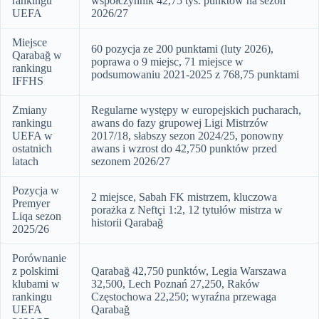
rankingu
współczynnik 42,75 tys. punktów na sezon
UEFA
2026/27
Miejsce
60 pozycja ze 200 punktami (luty 2026),
Qarabağ w
poprawa o 9 miejsc, 71 miejsce w
rankingu
podsumowaniu 2021-2025 z 768,75 punktami
IFFHS
Zmiany
Regularne występy w europejskich pucharach,
rankingu
awans do fazy grupowej Ligi Mistrzów
UEFA w
2017/18, słabszy sezon 2024/25, ponowny
ostatnich
awans i wzrost do 42,750 punktów przed
latach
sezonem 2026/27
Pozycja w
2 miejsce, Sabah FK mistrzem, kluczowa
Premyer
porażka z Neftçi 1:2, 12 tytułów mistrza w
Liqa sezon
historii Qarabağ
2025/26
Porównanie
z polskimi
Qarabağ 42,750 punktów, Legia Warszawa
klubami w
32,500, Lech Poznań 27,250, Raków
rankingu
Częstochowa 22,250; wyraźna przewaga
UEFA
Qarabağ