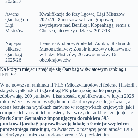
2026/27
Awans
Kwalifikacja do fazy ligowej Ligi Mistrzów
Qarabağ do
2025/26, 8 meczów w fazie grupowej,
Ligi
zwycięstwa nad Benfiką i Kopenhagą, remis z
Mistrzów
Chelsea, pierwszy udział w 2017/18
Najlepsi
Leandro Andrade, Abdellah Zoubir, Shahruddin
piłkarze
Magomedaliyev; Zoubir kluczowy ofensywnie
Qarabağ
w Lidze Mistrzów; 26 zawodników, 16
2025/26
obcokrajowców
Na którym miejscu znajduje się Qarabağ w światowym rankingu
IFFHS?
W najnowszym rankingu IFFHS (Międzynarodowej federacji historii i
statystyk piłkarskich)
Qarabağ FK plasuje się na 60 pozycji
,
zdobywając 200 punktów. Lista została opublikowana w lutym 2026
roku. W zestawieniu uwzględniono 502 drużyny z całego świata, a
ocena bazuje na wynikach zarówno w rozgrywkach krajowych, jak i
europejskich z ostatnich miesięcy. Na szczycie rankingu znajduje się
Paris Saint-Germain z imponującym dorobkiem 595
punktów.
Qarabağ poprawił swoją lokatę o 9 miejsc względem
poprzedniego rankingu,
co świadczy o rosnącej popularności i sile
tej drużyny na międzynarodowej arenie. W pięcioletnim