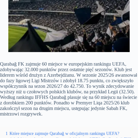
Qarabağ FK zajmuje 60 miejsce w europejskim rankingu UEFA,
zdobywając 32.000 punktów przez ostatnie pięć sezonów. Klub jest
liderem wśród drużyn z Azerbejdżanu. W sezonie 2025/26 awansował
do fazy ligowej Ligi Mistrzów i zdobył 18.75 punktu, co zwiększyło
współczynnik na sezon 2026/27 do 42.750. To wynik zdecydowanie
wyższy niż u czołowych polskich klubów, na przykład Legii (32.50).
Według rankingu IFFHS Qarabağ plasuje się na 60 miejscu na świecie
z dorobkiem 200 punktów. Ponadto w Premyer Liqa 2025/26 klub
zakończył sezon na drugim miejscu, ustępując jedynie Sabah FK,
mistrzowi rozgrywek.
1
Które miejsce zajmuje Qarabağ w oficjalnym rankingu UEFA?