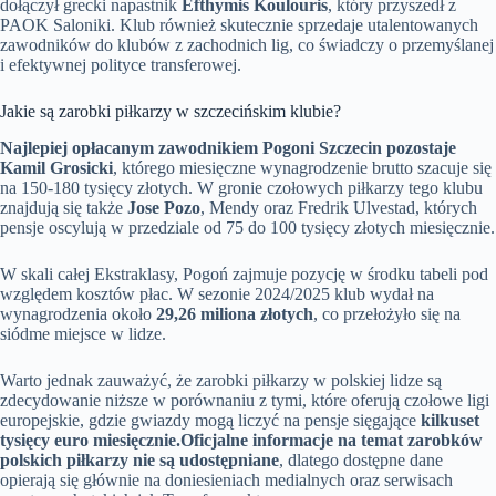
dołączył grecki napastnik
Efthymis Koulouris
, który przyszedł z
PAOK Saloniki. Klub również skutecznie sprzedaje utalentowanych
zawodników do klubów z zachodnich lig, co świadczy o przemyślanej
i efektywnej polityce transferowej.
Jakie są zarobki piłkarzy w szczecińskim klubie?
Najlepiej opłacanym zawodnikiem Pogoni Szczecin pozostaje
Kamil Grosicki
, którego miesięczne wynagrodzenie brutto szacuje się
na 150-180 tysięcy złotych. W gronie czołowych piłkarzy tego klubu
znajdują się także
Jose Pozo
, Mendy oraz Fredrik Ulvestad, których
pensje oscylują w przedziale od 75 do 100 tysięcy złotych miesięcznie.
W skali całej Ekstraklasy, Pogoń zajmuje pozycję w środku tabeli pod
względem kosztów płac. W sezonie 2024/2025 klub wydał na
wynagrodzenia około
29,26 miliona złotych
, co przełożyło się na
siódme miejsce w lidze.
Warto jednak zauważyć, że zarobki piłkarzy w polskiej lidze są
zdecydowanie niższe w porównaniu z tymi, które oferują czołowe ligi
europejskie, gdzie gwiazdy mogą liczyć na pensje sięgające
kilkuset
tysięcy euro miesięcznie.
Oficjalne informacje na temat zarobków
polskich piłkarzy nie są udostępniane
, dlatego dostępne dane
opierają się głównie na doniesieniach medialnych oraz serwisach