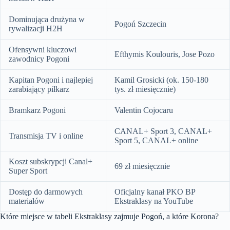
Dominująca drużyna w
Pogoń Szczecin
rywalizacji H2H
Ofensywni kluczowi
Efthymis Koulouris, Jose Pozo
zawodnicy Pogoni
Kapitan Pogoni i najlepiej
Kamil Grosicki (ok. 150-180
zarabiający piłkarz
tys. zł miesięcznie)
Bramkarz Pogoni
Valentin Cojocaru
CANAL+ Sport 3, CANAL+
Transmisja TV i online
Sport 5, CANAL+ online
Koszt subskrypcji Canal+
69 zł miesięcznie
Super Sport
Dostęp do darmowych
Oficjalny kanał PKO BP
materiałów
Ekstraklasy na YouTube
Które miejsce w tabeli Ekstraklasy zajmuje Pogoń, a które Korona?