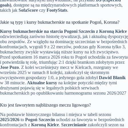
goals)
, dostępne są na międzynarodowych platformach sportowych,
takich jak
SofaScore
czy
FootyStats
.
Jakie są typy i kursy bukmacherskie na spotkanie Pogoń, Korona?
Kursy bukmacherskie na starcia Pogoni Szczecin z Koroną Kielce
odzwierciedlają zarówno historię rywalizacji, jak i aktualną dyspozycję
obu zespołów. Ze względu na dominację szczecinian w bezpośrednich
konfrontacjach, wygrali 9 z 22 meczów, podczas gdy Korona tylko 3,
bukmacherzy zwykle wystawiają niższe kursy na ich zwycięstwo.
Przed spotkaniem 16 marca 2026 roku to Pogoń uchodziła za faworyta
i potwierdziła tę rolę, triumfując 2:1 dzięki bramkom zdobytym przez
Jose Pozo
. Z kolei wcześniejszy mecz w Kielcach, rozegrany we
wrześniu 2025 w ramach 8 kolejki, zakończył się skromnym
zwycięstwem gospodarzy 1:0, a jedynego gola zdobył
Dawid Błanik
w 38 minucie.
Aktualne kursy
na kolejne potyczki między tymi
drużynami pojawią się w legalnych polskich serwisach
bukmacherskich po opublikowaniu harmonogramu sezonu 2026/2027
Kto jest faworytem najbliższego meczu ligowego?
Na podstawie historycznego bilansu i miejsca w tabeli sezonu
2025/2026
to
Pogoń Szczecin
uchodzi za faworyta w bezpośrednich
konfrontacjach z
Koroną Kielce
.
Szczecinianie
zakończyli sezon na