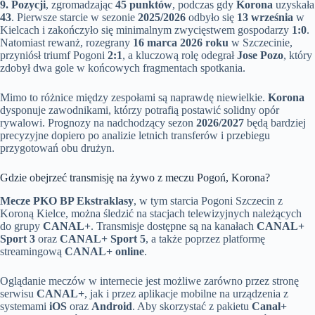
9. Pozycji
, zgromadzając
45 punktów
, podczas gdy
Korona
uzyskała
43
. Pierwsze starcie w sezonie
2025/2026
odbyło się
13 września
w
Kielcach i zakończyło się minimalnym zwycięstwem gospodarzy
1:0
.
Natomiast rewanż, rozegrany
16 marca 2026 roku
w Szczecinie,
przyniósł triumf Pogoni
2:1
, a kluczową rolę odegrał
Jose Pozo
, który
zdobył dwa gole w końcowych fragmentach spotkania.
Mimo to różnice między zespołami są naprawdę niewielkie.
Korona
dysponuje zawodnikami, którzy potrafią postawić solidny opór
rywalowi. Prognozy na nadchodzący sezon
2026/2027
będą bardziej
precyzyjne dopiero po analizie letnich transferów i przebiegu
przygotowań obu drużyn.
Gdzie obejrzeć transmisję na żywo z meczu Pogoń, Korona?
Mecze PKO BP Ekstraklasy
, w tym starcia Pogoni Szczecin z
Koroną Kielce, można śledzić na stacjach telewizyjnych należących
do grupy
CANAL+
. Transmisje dostępne są na kanałach
CANAL+
Sport 3
oraz
CANAL+ Sport 5
, a także poprzez platformę
streamingową
CANAL+ online
.
Oglądanie meczów w internecie jest możliwe zarówno przez stronę
serwisu
CANAL+
, jak i przez aplikacje mobilne na urządzenia z
systemami
iOS
oraz
Android
. Aby skorzystać z pakietu
Canal+