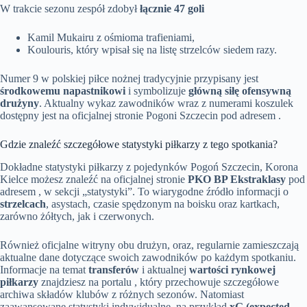
W trakcie sezonu zespół zdobył
łącznie 47 goli
Kamil Mukairu z ośmioma trafieniami,
Koulouris, który wpisał się na listę strzelców siedem razy.
Numer 9 w polskiej piłce nożnej tradycyjnie przypisany jest
środkowemu napastnikowi
i symbolizuje
główną siłę ofensywną
drużyny
. Aktualny wykaz zawodników wraz z numerami koszulek
dostępny jest na oficjalnej stronie Pogoni Szczecin pod adresem .
Gdzie znaleźć szczegółowe statystyki piłkarzy z tego spotkania?
Dokładne statystyki piłkarzy z pojedynków Pogoń Szczecin, Korona
Kielce możesz znaleźć na oficjalnej stronie
PKO BP Ekstraklasy
pod
adresem , w sekcji „statystyki”. To wiarygodne źródło informacji o
strzelcach
, asystach, czasie spędzonym na boisku oraz kartkach,
zarówno żółtych, jak i czerwonych.
Również oficjalne witryny obu drużyn, oraz, regularnie zamieszczają
aktualne dane dotyczące swoich zawodników po każdym spotkaniu.
Informacje na temat
transferów
i aktualnej
wartości rynkowej
piłkarzy
znajdziesz na portalu , który przechowuje szczegółowe
archiwa składów klubów z różnych sezonów. Natomiast
zaawansowane statystyki indywidualne, na przykład
xG (expected