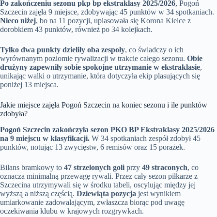
Po zakończeniu sezonu pkp bp ekstraklasy 2025/2026
, Pogoń
Szczecin zajęła 9 miejsce, zdobywając 45 punktów w 34 spotkaniach.
Nieco niżej
, bo na 11 pozycji, uplasowała się Korona Kielce z
dorobkiem 43 punktów, również po 34 kolejkach.
Tylko dwa punkty dzieliły oba zespoły
, co świadczy o ich
wyrównanym poziomie rywalizacji w trakcie całego sezonu.
Obie
drużyny zapewniły sobie spokojne utrzymanie w ekstraklasie
,
unikając walki o utrzymanie, która dotyczyła ekip plasujących się
poniżej 13 miejsca.
Jakie miejsce zajęła Pogoń Szczecin na koniec sezonu i ile punktów
zdobyła?
Pogoń Szczecin zakończyła sezon PKO BP Ekstraklasy 2025/2026
na 9 miejscu w klasyfikacji.
W 34 spotkaniach zespół zdobył 45
punktów, notując 13 zwycięstw, 6 remisów oraz 15 porażek.
Bilans bramkowy to
47 strzelonych goli
przy
49 straconych
, co
oznacza minimalną przewagę rywali. Przez cały sezon piłkarze z
Szczecina utrzymywali się w środku tabeli, oscylując między jej
wyższą a niższą częścią.
Dziewiąta pozycja
jest wynikiem
umiarkowanie zadowalającym, zwłaszcza biorąc pod uwagę
oczekiwania klubu w krajowych rozgrywkach.