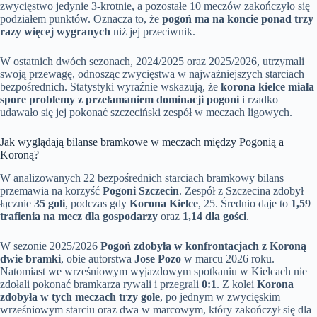
zwycięstwo jedynie 3-krotnie, a pozostałe 10 meczów zakończyło się
podziałem punktów. Oznacza to, że
pogoń ma na koncie ponad trzy
razy więcej wygranych
niż jej przeciwnik.
W ostatnich dwóch sezonach, 2024/2025 oraz 2025/2026, utrzymali
swoją przewagę, odnosząc zwycięstwa w najważniejszych starciach
bezpośrednich. Statystyki wyraźnie wskazują, że
korona kielce miała
spore problemy z przełamaniem dominacji pogoni
i rzadko
udawało się jej pokonać szczeciński zespół w meczach ligowych.
Jak wyglądają bilanse bramkowe w meczach między Pogonią a
Koroną?
W analizowanych 22 bezpośrednich starciach bramkowy bilans
przemawia na korzyść
Pogoni Szczecin
. Zespół z Szczecina zdobył
łącznie
35 goli
, podczas gdy
Korona Kielce
, 25. Średnio daje to
1,59
trafienia na mecz dla gospodarzy
oraz
1,14 dla gości
.
W sezonie 2025/2026
Pogoń zdobyła w konfrontacjach z Koroną
dwie bramki
, obie autorstwa
Jose Pozo
w marcu 2026 roku.
Natomiast we wrześniowym wyjazdowym spotkaniu w Kielcach nie
zdołali pokonać bramkarza rywali i przegrali
0:1
. Z kolei
Korona
zdobyła w tych meczach trzy gole
, po jednym w zwycięskim
wrześniowym starciu oraz dwa w marcowym, który zakończył się dla