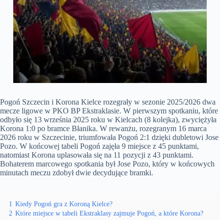
Pogoń Szczecin i Korona Kielce rozegrały w sezonie 2025/2026 dwa
mecze ligowe w PKO BP Ekstraklasie. W pierwszym spotkaniu, które
odbyło się 13 września 2025 roku w Kielcach (8 kolejka), zwyciężyła
Korona 1:0 po bramce Błanika. W rewanżu, rozegranym 16 marca
2026 roku w Szczecinie, triumfowała Pogoń 2:1 dzięki dubletowi Jose
Pozo. W końcowej tabeli Pogoń zajęła 9 miejsce z 45 punktami,
natomiast Korona uplasowała się na 11 pozycji z 43 punktami.
Bohaterem marcowego spotkania był Jose Pozo, który w końcowych
minutach meczu zdobył dwie decydujące bramki.
1
Kiedy Pogoń gra z Koroną Kielce?
2
Które miejsce w tabeli Ekstraklasy zajmuje Pogoń, a które Korona?