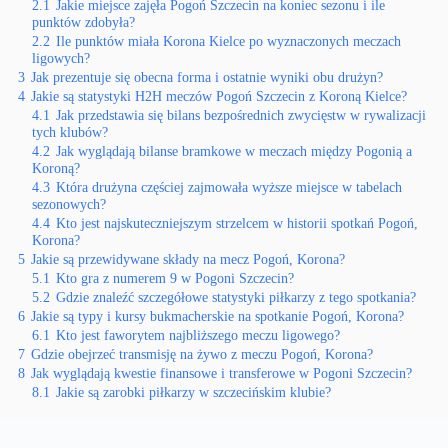
2.1
Jakie miejsce zajęła Pogoń Szczecin na koniec sezonu i ile
punktów zdobyła?
2.2
Ile punktów miała Korona Kielce po wyznaczonych meczach
ligowych?
3
Jak prezentuje się obecna forma i ostatnie wyniki obu drużyn?
4
Jakie są statystyki H2H meczów Pogoń Szczecin z Koroną Kielce?
4.1
Jak przedstawia się bilans bezpośrednich zwycięstw w rywalizacji
tych klubów?
4.2
Jak wyglądają bilanse bramkowe w meczach między Pogonią a
Koroną?
4.3
Która drużyna częściej zajmowała wyższe miejsce w tabelach
sezonowych?
4.4
Kto jest najskuteczniejszym strzelcem w historii spotkań Pogoń,
Korona?
5
Jakie są przewidywane składy na mecz Pogoń, Korona?
5.1
Kto gra z numerem 9 w Pogoni Szczecin?
5.2
Gdzie znaleźć szczegółowe statystyki piłkarzy z tego spotkania?
6
Jakie są typy i kursy bukmacherskie na spotkanie Pogoń, Korona?
6.1
Kto jest faworytem najbliższego meczu ligowego?
7
Gdzie obejrzeć transmisję na żywo z meczu Pogoń, Korona?
8
Jak wyglądają kwestie finansowe i transferowe w Pogoni Szczecin?
8.1
Jakie są zarobki piłkarzy w szczecińskim klubie?