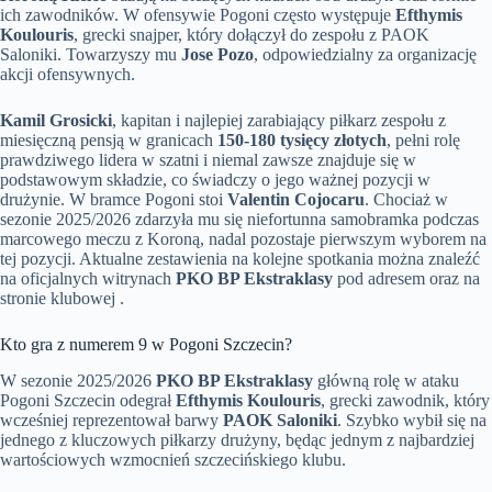
ich zawodników. W ofensywie Pogoni często występuje
Efthymis
Koulouris
, grecki snajper, który dołączył do zespołu z PAOK
Saloniki. Towarzyszy mu
Jose Pozo
, odpowiedzialny za organizację
akcji ofensywnych.
Kamil Grosicki
, kapitan i najlepiej zarabiający piłkarz zespołu z
miesięczną pensją w granicach
150-180 tysięcy złotych
, pełni rolę
prawdziwego lidera w szatni i niemal zawsze znajduje się w
podstawowym składzie, co świadczy o jego ważnej pozycji w
drużynie. W bramce Pogoni stoi
Valentin Cojocaru
. Chociaż w
sezonie 2025/2026 zdarzyła mu się niefortunna samobramka podczas
marcowego meczu z Koroną, nadal pozostaje pierwszym wyborem na
tej pozycji. Aktualne zestawienia na kolejne spotkania można znaleźć
na oficjalnych witrynach
PKO BP Ekstraklasy
pod adresem oraz na
stronie klubowej .
Kto gra z numerem 9 w Pogoni Szczecin?
W sezonie 2025/2026
PKO BP Ekstraklasy
główną rolę w ataku
Pogoni Szczecin odegrał
Efthymis Koulouris
, grecki zawodnik, który
wcześniej reprezentował barwy
PAOK Saloniki
. Szybko wybił się na
jednego z kluczowych piłkarzy drużyny, będąc jednym z najbardziej
wartościowych wzmocnień szczecińskiego klubu.