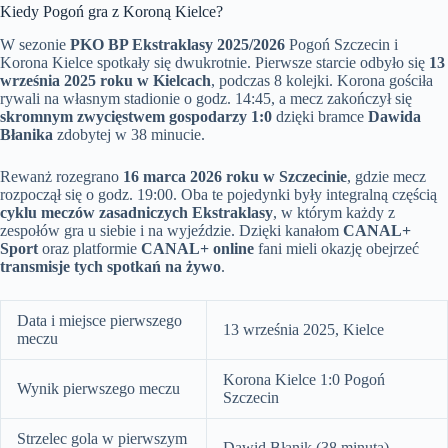
Kiedy Pogoń gra z Koroną Kielce?
W sezonie
PKO BP Ekstraklasy 2025/2026
Pogoń Szczecin i
Korona Kielce spotkały się dwukrotnie. Pierwsze starcie odbyło się
13
września 2025 roku w Kielcach
, podczas 8 kolejki. Korona gościła
rywali na własnym stadionie o godz. 14:45, a mecz zakończył się
skromnym zwycięstwem gospodarzy 1:0
dzięki bramce
Dawida
Błanika
zdobytej w 38 minucie.
Rewanż rozegrano
16 marca 2026 roku w Szczecinie
, gdzie mecz
rozpoczął się o godz. 19:00. Oba te pojedynki były integralną częścią
cyklu meczów zasadniczych Ekstraklasy
, w którym każdy z
zespołów gra u siebie i na wyjeździe. Dzięki kanałom
CANAL+
Sport
oraz platformie
CANAL+ online
fani mieli okazję obejrzeć
transmisje tych spotkań na żywo
.
Data i miejsce pierwszego
13 września 2025, Kielce
meczu
Korona Kielce 1:0 Pogoń
Wynik pierwszego meczu
Szczecin
Strzelec gola w pierwszym
Dawid Błanik (38 minuta)