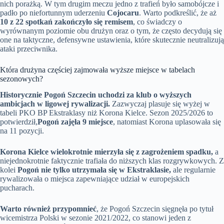
nich porażką. W tym drugim meczu jedno z trafień było samobójcze i
padło po niefortunnym uderzeniu
Cojocaru
. Warto podkreślić, że aż
10 z 22 spotkań zakończyło się remisem
, co świadczy o
wyrównanym poziomie obu drużyn oraz o tym, że często decydują się
one na taktyczne, defensywne ustawienia, które skutecznie neutralizują
ataki przeciwnika.
Która drużyna częściej zajmowała wyższe miejsce w tabelach
sezonowych?
Historycznie Pogoń Szczecin uchodzi za klub o wyższych
ambicjach w ligowej rywalizacji.
Zazwyczaj plasuje się wyżej w
tabeli PKO BP Ekstraklasy niż Korona Kielce. Sezon 2025/2026 to
potwierdził,
Pogoń zajęła 9 miejsce
, natomiast Korona uplasowała się
na 11 pozycji.
Korona Kielce wielokrotnie mierzyła się z zagrożeniem spadku,
a
niejednokrotnie faktycznie trafiała do niższych klas rozgrywkowych. Z
kolei
Pogoń nie tylko utrzymała się w Ekstraklasie,
ale regularnie
rywalizowała o miejsca zapewniające udział w europejskich
pucharach.
Warto również przypomnieć
, że Pogoń Szczecin sięgnęła po tytuł
wicemistrza Polski w sezonie 2021/2022, co stanowi jeden z