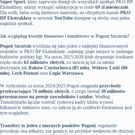
Super Sport
, który zapewnia dostęp do wszystkich spotkań PKO BP
Ekstraklasy, należy wykupić subskrypcję w cenie
69 zł miesięcznie
.
Dla osób, które wolą darmowe materiały, na oficjalnym kanale
PKO
BP Ekstraklasy
w serwisie
YouTube
dostępne są skróty oraz pełne
nagrania spotkań.
Jak wyglądają kwestie finansowe i transferowe w Pogoni Szczecin?
Pogoń Szczecin
wyróżnia się jako jeden z najlepiej finansowanych
zespołów w PKO BP Ekstraklasie, zajmując piąte miejsce w rankingu
budżetów polskiej ligi. Na sezon 2025/2026 klub dysponuje środkami
rzędu około
63 milionów złotych
, co stawia ją tuż za takimi
drużynami jak
Raków Częstochowa (85 mln)
,
Widzew Łódź (80
mln)
,
Lech Poznań
oraz
Legia Warszawa
.
W rozliczeniu za sezon 2024/2025 Pogoń osiągnęła
przychody
przekraczające 74 miliony złotych
, z czego niemal
30 milionów
przeznaczono na pensje zawodników i sztabu
. Według
Transfermarkt łączna wartość rynkowa kadry klubu wynosi
kilkanaście milionów euro, co zalicza ją do czołówki Ekstraklasy pod
tym względem.
Transfery to jeden z mocnych punktów Pogoni
, regularnie
pozyskuje ona piłkarzy zza granicy, na przykład niedawno do drużyny