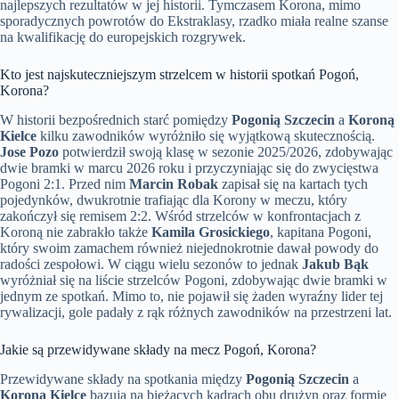
najlepszych rezultatów w jej historii. Tymczasem Korona, mimo
sporadycznych powrotów do Ekstraklasy, rzadko miała realne szanse
na kwalifikację do europejskich rozgrywek.
Kto jest najskuteczniejszym strzelcem w historii spotkań Pogoń,
Korona?
W historii bezpośrednich starć pomiędzy
Pogonią Szczecin
a
Koroną
Kielce
kilku zawodników wyróżniło się wyjątkową skutecznością.
Jose Pozo
potwierdził swoją klasę w sezonie 2025/2026, zdobywając
dwie bramki w marcu 2026 roku i przyczyniając się do zwycięstwa
Pogoni 2:1. Przed nim
Marcin Robak
zapisał się na kartach tych
pojedynków, dwukrotnie trafiając dla Korony w meczu, który
zakończył się remisem 2:2. Wśród strzelców w konfrontacjach z
Koroną nie zabrakło także
Kamila Grosickiego
, kapitana Pogoni,
który swoim zamachem również niejednokrotnie dawał powody do
radości zespołowi. W ciągu wielu sezonów to jednak
Jakub Bąk
wyróżniał się na liście strzelców Pogoni, zdobywając dwie bramki w
jednym ze spotkań. Mimo to, nie pojawił się żaden wyraźny lider tej
rywalizacji, gole padały z rąk różnych zawodników na przestrzeni lat.
Jakie są przewidywane składy na mecz Pogoń, Korona?
Przewidywane składy na spotkania między
Pogonią Szczecin
a
Koroną Kielce
bazują na bieżących kadrach obu drużyn oraz formie