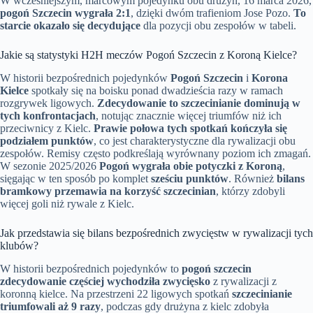
W wcześniejszym, marcowym pojedynku obu drużyn, 16 marca 2026,
pogoń Szczecin wygrała 2:1
, dzięki dwóm trafieniom Jose Pozo.
To
starcie okazało się decydujące
dla pozycji obu zespołów w tabeli.
Jakie są statystyki H2H meczów Pogoń Szczecin z Koroną Kielce?
W historii bezpośrednich pojedynków
Pogoń Szczecin
i
Korona
Kielce
spotkały się na boisku ponad dwadzieścia razy w ramach
rozgrywek ligowych.
Zdecydowanie to szczecinianie dominują w
tych konfrontacjach
, notując znacznie więcej triumfów niż ich
przeciwnicy z Kielc.
Prawie połowa tych spotkań kończyła się
podziałem punktów
, co jest charakterystyczne dla rywalizacji obu
zespołów. Remisy często podkreślają wyrównany poziom ich zmagań.
W sezonie 2025/2026
Pogoń wygrała obie potyczki z Koroną
,
sięgając w ten sposób po komplet
sześciu punktów
. Również
bilans
bramkowy przemawia na korzyść szczecinian
, którzy zdobyli
więcej goli niż rywale z Kielc.
Jak przedstawia się bilans bezpośrednich zwycięstw w rywalizacji tych
klubów?
W historii bezpośrednich pojedynków to
pogoń szczecin
zdecydowanie częściej wychodziła zwycięsko
z rywalizacji z
koronną kielce. Na przestrzeni 22 ligowych spotkań
szczecinianie
triumfowali aż 9 razy
, podczas gdy drużyna z kielc zdobyła