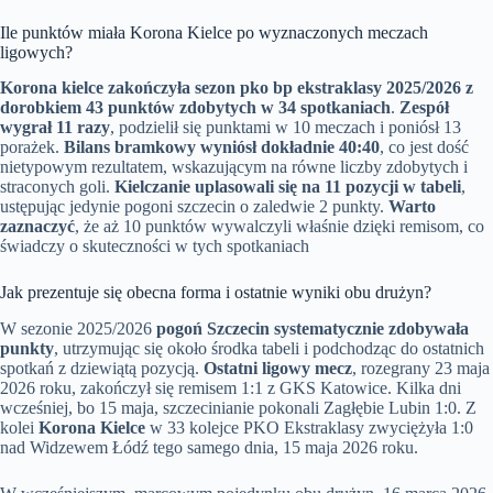
Ile punktów miała Korona Kielce po wyznaczonych meczach
ligowych?
Korona kielce zakończyła sezon pko bp ekstraklasy 2025/2026 z
dorobkiem 43 punktów zdobytych w 34 spotkaniach
.
Zespół
wygrał 11 razy
, podzielił się punktami w 10 meczach i poniósł 13
porażek.
Bilans bramkowy wyniósł dokładnie 40:40
, co jest dość
nietypowym rezultatem, wskazującym na równe liczby zdobytych i
straconych goli.
Kielczanie uplasowali się na 11 pozycji w tabeli
,
ustępując jedynie pogoni szczecin o zaledwie 2 punkty.
Warto
zaznaczyć
, że aż 10 punktów wywalczyli właśnie dzięki remisom, co
świadczy o skuteczności w tych spotkaniach
Jak prezentuje się obecna forma i ostatnie wyniki obu drużyn?
W sezonie 2025/2026
pogoń Szczecin systematycznie zdobywała
punkty
, utrzymując się około środka tabeli i podchodząc do ostatnich
spotkań z dziewiątą pozycją.
Ostatni ligowy mecz
, rozegrany 23 maja
2026 roku, zakończył się remisem 1:1 z GKS Katowice. Kilka dni
wcześniej, bo 15 maja, szczecinianie pokonali Zagłębie Lubin 1:0. Z
kolei
Korona Kielce
w 33 kolejce PKO Ekstraklasy zwyciężyła 1:0
nad Widzewem Łódź tego samego dnia, 15 maja 2026 roku.