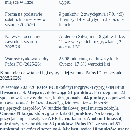
miejsce w lidze
Cypru
Forma na podstawie
9 punktów, 2 zwycięstwa (7:0, 4:0),
ostatnich 5 meczów w
3 remisy, 14 zdobytych i 3 stracone
sezonie 2025/26
bramki
Najwyżej oceniany
Anderson Silva, min. 8 goli w lidze,
zawodnik sezonu
11 we wszystkich rozgrywkach, 2
2025/26
gole w LM
Wartość rynkowa kadry
25,98 mln euro, najdroższy klub na
Pafos FC (2025/26)
Cyprze, 17,3% wartości ligi
Które miejsce w tabeli ligi cypryjskiej zajmuje Pafos FC w sezonie
2025/2026?
W sezonie 2025/26
Pafos FC
ukończył rozgrywki cypryjskiej
First
Division
na
4. Miejscu
, zdobywając
51 punktów
. Po rozegraniu 23
spotkań w fazie zasadniczej, klub zgromadził
44 punkty
, co pozwoliło
mu awansować do fazy play-off, gdzie rywalizowało sześć
najlepszych zespołów. W rundzie finałowej tytuł mistrza zdobyła
Omonia Nikozja
, która zgromadziła
61 punktów
. Na kolejnych
pozycjach uplasowały się
AEK Larnaka
oraz
Apollon Limassol
,
obie drużyny z dorobkiem
53 punktów
.
Pafos FC
, ze swoimi
51
punktami
, zakończył sezon na
4. Miejscu
, mając
10 punktów straty