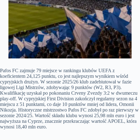
Pafos FC zajmuje 79 miejsce w rankingu klubów UEFA z
koeficientem 24,125 punktu, co jest najlepszym wynikiem wśród
cypryjskich drużyn. W sezonie 2025/26 klub zadebiutował w fazie
ligowej Ligi Mistrzów, zdobywając 9 punktów (W2, R3, P3).
Kwalifikację uzyskał po pokonaniu Crveny Zvezdy 3:2 w dwumeczu
play-off. W cypryjskiej First Division zakończył regularny sezon na 4
miejscu z 51 punktami, co daje 10 punktów mniej od lidera, Omonii
Nikozja. Historyczne mistrzostwo Pafos FC zdobył po raz pierwszy w
sezonie 2024/25. Wartość składu klubu wynosi 25,98 mln euro i jest
najwyższa na Cyprze, znacznie przekraczając wartość APOEL, która
wynosi 18,40 mln euro.