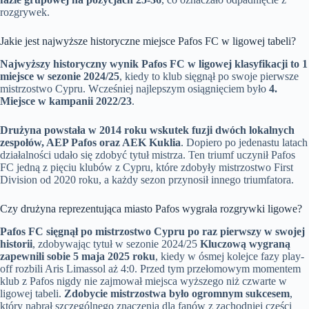
rozgrywek.
Jakie jest najwyższe historyczne miejsce Pafos FC w ligowej tabeli?
Najwyższy historyczny wynik Pafos FC w ligowej klasyfikacji to 1
miejsce w sezonie 2024/25
, kiedy to klub sięgnął po swoje pierwsze
mistrzostwo Cypru. Wcześniej najlepszym osiągnięciem było
4.
Miejsce w kampanii 2022/23
.
Drużyna powstała w 2014 roku wskutek fuzji dwóch lokalnych
zespołów, AEP Pafos oraz AEK Kuklia
. Dopiero po jedenastu latach
działalności udało się zdobyć tytuł mistrza. Ten triumf uczynił Pafos
FC jedną z pięciu klubów z Cypru, które zdobyły mistrzostwo First
Division od 2020 roku, a każdy sezon przynosił innego triumfatora.
Czy drużyna reprezentująca miasto Pafos wygrała rozgrywki ligowe?
Pafos FC sięgnął po mistrzostwo Cypru po raz pierwszy w swojej
historii
, zdobywając tytuł w sezonie 2024/25
Kluczową wygraną
zapewnili sobie 5 maja 2025 roku
, kiedy w ósmej kolejce fazy play-
off rozbili Aris Limassol aż 4:0. Przed tym przełomowym momentem
klub z Pafos nigdy nie zajmował miejsca wyższego niż czwarte w
ligowej tabeli.
Zdobycie mistrzostwa było ogromnym sukcesem
,
który nabrał szczególnego znaczenia dla fanów z zachodniej części