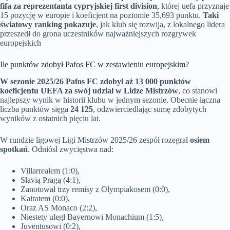
fifa za reprezentanta cypryjskiej first division
, której uefa przyznaje
15 pozycję w europie i koeficjent na poziomie 35,693 punktu.
Taki
światowy ranking pokazuje
, jak klub się rozwija, z lokalnego lidera
przeszedł do grona uczestników najważniejszych rozgrywek
europejskich
Ile punktów zdobył Pafos FC w zestawieniu europejskim?
W sezonie 2025/26 Pafos FC zdobył aż 13 000 punktów
koeficjentu UEFA za swój udział w Lidze Mistrzów
, co stanowi
najlepszy wynik w historii klubu w jednym sezonie. Obecnie łączna
liczba punktów sięga
24 125
, odzwierciedlając sumę zdobytych
wyników z ostatnich pięciu lat.
W rundzie ligowej Ligi Mistrzów 2025/26 zespół rozegrał
osiem
spotkań
. Odniósł zwycięstwa nad:
Villarrealem (1:0),
Slavią Pragą (4:1),
Zanotował trzy remisy z Olympiakosem (0:0),
Kairatem (0:0),
Oraz AS Monaco (2:2),
Niestety uległ Bayernowi Monachium (1:5),
Juventusowi (0:2),