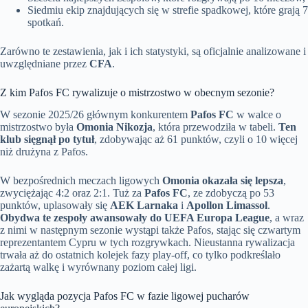
Siedmiu ekip znajdujących się w strefie spadkowej, które grają 7
spotkań.
Zarówno te zestawienia, jak i ich statystyki, są oficjalnie analizowane i
uwzględniane przez
CFA
.
Z kim Pafos FC rywalizuje o mistrzostwo w obecnym sezonie?
W sezonie 2025/26 głównym konkurentem
Pafos FC
w walce o
mistrzostwo była
Omonia Nikozja
, która przewodziła w tabeli.
Ten
klub sięgnął po tytuł
, zdobywając aż 61 punktów, czyli o 10 więcej
niż drużyna z Pafos.
W bezpośrednich meczach ligowych
Omonia okazała się lepsza
,
zwyciężając 4:2 oraz 2:1. Tuż za
Pafos FC
, ze zdobyczą po 53
punktów, uplasowały się
AEK Larnaka
i
Apollon Limassol
.
Obydwa te zespoły awansowały do UEFA Europa League
, a wraz
z nimi w następnym sezonie wystąpi także Pafos, stając się czwartym
reprezentantem Cypru w tych rozgrywkach. Nieustanna rywalizacja
trwała aż do ostatnich kolejek fazy play-off, co tylko podkreślało
zażartą walkę i wyrównany poziom całej ligi.
Jak wygląda pozycja Pafos FC w fazie ligowej pucharów