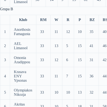
Limassol
Grupa B
Klub
RM
W
R
P
BZ
B
Anorthosis
1
33
11
12
10
35
40
Famagusta
AEL
2
33
13
5
15
41
46
Limassol
Omonia
3
33
12
6
15
31
42
Aradippou
Krasava
4
ENY
33
11
7
15
36
44
Ypsonas
Olympiakos
5
33
10
10
13
32
44
Nikozja
Akritas
6
33
10
5
18
31
58