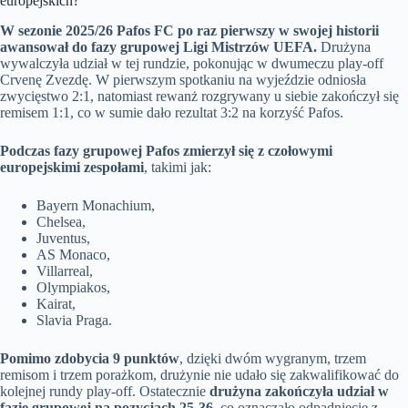
europejskich?
W sezonie 2025/26 Pafos FC po raz pierwszy w swojej historii
awansował do fazy grupowej Ligi Mistrzów UEFA.
Drużyna
wywalczyła udział w tej rundzie, pokonując w dwumeczu play-off
Crvenę Zvezdę. W pierwszym spotkaniu na wyjeździe odniosła
zwycięstwo 2:1, natomiast rewanż rozgrywany u siebie zakończył się
remisem 1:1, co w sumie dało rezultat 3:2 na korzyść Pafos.
Podczas fazy grupowej Pafos zmierzył się z czołowymi
europejskimi zespołami
, takimi jak:
Bayern Monachium,
Chelsea,
Juventus,
AS Monaco,
Villarreal,
Olympiakos,
Kairat,
Slavia Praga.
Pomimo zdobycia 9 punktów
, dzięki dwóm wygranym, trzem
remisom i trzem porażkom, drużynie nie udało się zakwalifikować do
kolejnej rundy play-off. Ostatecznie
drużyna zakończyła udział w
fazie grupowej na pozycjach 25-36
, co oznaczało odpadnięcie z