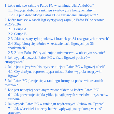
1
Jakie miejsce zajmuje Pafos FC w rankingu UEFA klubów?
1.1
Pozycja klubu w rankingu światowym i kontynentalnym
1.2
Ile punktów zdobył Pafos FC w zestawieniu europejskim?
2
Które miejsce w tabeli ligi cypryjskiej zajmuje Pafos FC w sezonie
2025/2026?
2.1
Grupa A
2.2
Grupa B
2.3
Jakie są statystyki punktów i bramek po 34 rozegranych meczach?
2.4
Skąd biorą się różnice w zestawieniach ligowych po 36
spotkaniach?
2.5
Z kim Pafos FC rywalizuje o mistrzostwo w obecnym sezonie?
3
Jak wygląda pozycja Pafos FC w fazie ligowej pucharów
europejskich?
4
Jakie jest najwyższe historyczne miejsce Pafos FC w ligowej tabeli?
4.1
Czy drużyna reprezentująca miasto Pafos wygrała rozgrywki
ligowe?
5
Jak Pafos FC plasuje się w rankingu formy na podstawie ostatnich
meczów?
6
Kto jest najwyżej ocenianym zawodnikiem w kadrze Pafos FC?
6.1
Jak prezentuje się klasyfikacja najlepszych strzelców i asystentów
zespołu?
7
Jak wypada Pafos FC w rankingu najdroższych klubów na Cyprze?
7.1
Jak właściciel i obecny budżet wpływają na rynkową wartość
drużyny?