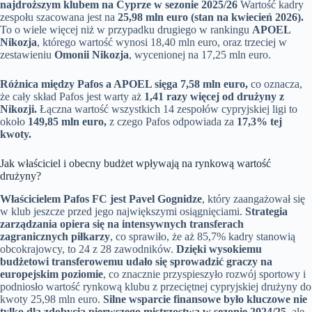
najdroższym klubem na Cyprze w sezonie 2025/26
Wartość kadry
zespołu szacowana jest na
25,98 mln euro (stan na kwiecień 2026).
To o wiele więcej niż w przypadku drugiego w rankingu
APOEL
Nikozja
, którego wartość wynosi 18,40 mln euro, oraz trzeciej w
zestawieniu
Omonii Nikozja
, wycenionej na 17,25 mln euro.
Różnica między Pafos a APOEL sięga 7,58 mln euro,
co oznacza,
że cały skład Pafos jest warty aż
1,41 razy więcej od drużyny z
Nikozji.
Łączna wartość wszystkich 14 zespołów cypryjskiej ligi to
około
149,85 mln euro,
z czego Pafos odpowiada za
17,3% tej
kwoty.
Jak właściciel i obecny budżet wpływają na rynkową wartość
drużyny?
Właścicielem Pafos FC jest Pavel Gognidze
, który zaangażował się
w klub jeszcze przed jego największymi osiągnięciami.
Strategia
zarządzania opiera się na intensywnych transferach
zagranicznych piłkarzy
, co sprawiło, że aż 85,7% kadry stanowią
obcokrajowcy, to 24 z 28 zawodników.
Dzięki wysokiemu
budżetowi transferowemu udało się sprowadzić graczy na
europejskim poziomie
, co znacznie przyspieszyło rozwój sportowy i
podniosło wartość rynkową klubu z przeciętnej cypryjskiej drużyny do
kwoty 25,98 mln euro.
Silne wsparcie finansowe było kluczowe nie
tylko dla zdobycia pierwszego mistrzostwa w sezonie 2024/25
, ale