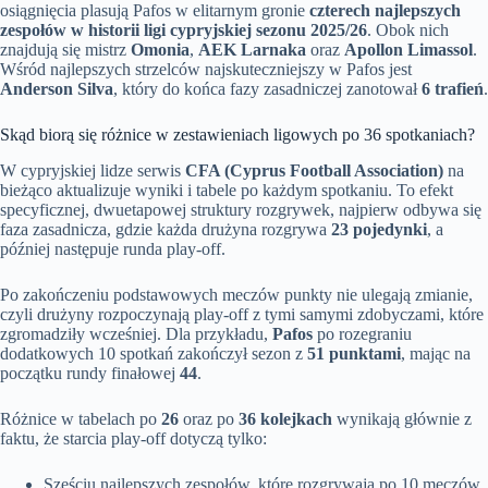
osiągnięcia plasują Pafos w elitarnym gronie
czterech najlepszych
zespołów w historii ligi cypryjskiej sezonu 2025/26
. Obok nich
znajdują się mistrz
Omonia
,
AEK Larnaka
oraz
Apollon Limassol
.
Wśród najlepszych strzelców najskuteczniejszy w Pafos jest
Anderson Silva
, który do końca fazy zasadniczej zanotował
6 trafień
.
Skąd biorą się różnice w zestawieniach ligowych po 36 spotkaniach?
W cypryjskiej lidze serwis
CFA (Cyprus Football Association)
na
bieżąco aktualizuje wyniki i tabele po każdym spotkaniu. To efekt
specyficznej, dwuetapowej struktury rozgrywek, najpierw odbywa się
faza zasadnicza, gdzie każda drużyna rozgrywa
23 pojedynki
, a
później następuje runda play-off.
Po zakończeniu podstawowych meczów punkty nie ulegają zmianie,
czyli drużyny rozpoczynają play-off z tymi samymi zdobyczami, które
zgromadziły wcześniej. Dla przykładu,
Pafos
po rozegraniu
dodatkowych 10 spotkań zakończył sezon z
51 punktami
, mając na
początku rundy finałowej
44
.
Różnice w tabelach po
26
oraz po
36 kolejkach
wynikają głównie z
faktu, że starcia play-off dotyczą tylko:
Sześciu najlepszych zespołów, które rozgrywają po 10 meczów,