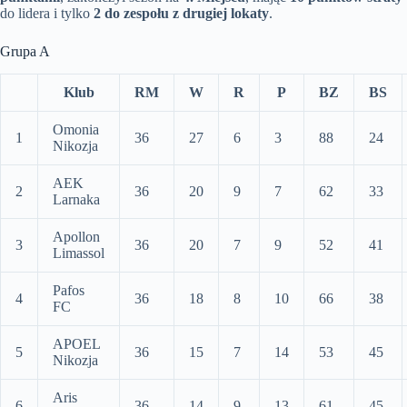
do lidera i tylko
2 do zespołu z drugiej lokaty
.
Grupa A
Klub
RM
W
R
P
BZ
BS
Omonia
1
36
27
6
3
88
24
Nikozja
AEK
2
36
20
9
7
62
33
Larnaka
Apollon
3
36
20
7
9
52
41
Limassol
Pafos
4
36
18
8
10
66
38
FC
APOEL
5
36
15
7
14
53
45
Nikozja
Aris
6
36
14
9
13
61
45