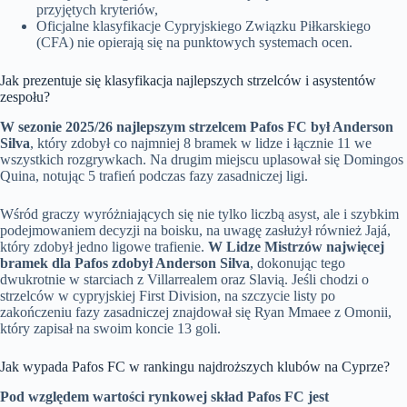
przyjętych kryteriów,
Oficjalne klasyfikacje Cypryjskiego Związku Piłkarskiego
(CFA) nie opierają się na punktowych systemach ocen.
Jak prezentuje się klasyfikacja najlepszych strzelców i asystentów
zespołu?
W sezonie 2025/26 najlepszym strzelcem Pafos FC był Anderson
Silva
, który zdobył co najmniej 8 bramek w lidze i łącznie 11 we
wszystkich rozgrywkach. Na drugim miejscu uplasował się Domingos
Quina, notując 5 trafień podczas fazy zasadniczej ligi.
Wśród graczy wyróżniających się nie tylko liczbą asyst, ale i szybkim
podejmowaniem decyzji na boisku, na uwagę zasłużył również Jajá,
który zdobył jedno ligowe trafienie.
W Lidze Mistrzów najwięcej
bramek dla Pafos zdobył Anderson Silva
, dokonując tego
dwukrotnie w starciach z Villarrealem oraz Slavią. Jeśli chodzi o
strzelców w cypryjskiej First Division, na szczycie listy po
zakończeniu fazy zasadniczej znajdował się Ryan Mmaee z Omonii,
który zapisał na swoim koncie 13 goli.
Jak wypada Pafos FC w rankingu najdroższych klubów na Cyprze?
Pod względem wartości rynkowej skład Pafos FC jest