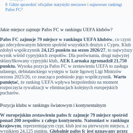
8
Gdzie sprawdzić oficjalne statystyki meczowe i najnowsze rankingi
Pafos FC?
Jakie miejsce zajmuje Pafos FC w rankingu UEFA klubów?
Pafos FC zajmuje 79 miejsce w rankingu UEFA klubów
, co czyni
go zdecydowanym liderem spośród wszystkich drużyn z Cypru. Klub
zdobył współczynnik
24,125 punktu na sezon 2026/27
, to najwyższy
wynik wśród cypryjskich zespołów. Dla porównania, drugi najwyżej
sklasyfikowany cypryjski klub,
AEK Larnaka zgromadził 21,750
punktu.
Wysoka pozycja Pafos FC w zestawieniu UEFA to zasługa
udanego, debiutanckiego występu w fazie ligowej Ligi Mistrzów
sezonu 2025/26, co znacząco podniosło jego współczynnik.
Warto
pamiętać
, że ranking UEFA wpływa bezpośrednio na moment
rozpoczęcia rywalizacji w eliminacjach kolejnych europejskich
pucharów.
Pozycja klubu w rankingu światowym i kontynentalnym
W europejskim zestawieniu pafos fc zajmuje 79 miejsce spośród
ponad 200 zespołów z całego kontynentu
.
Natomiast w rankingu
krajowym
, reprezentującym cypr, klub jest na pierwszym miejscu, z
wynikiem 24,125 punktu.
Globalnie pafos fc jest uznawany przez