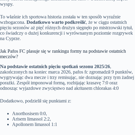
wyspy.
To właśnie ich sportowa historia została w ten sposób wyraźnie
wzbogacona.
Dodatkowo warto podkreślić
, że w ciągu ostatnich
pięciu sezonów aż pięć różnych drużyn sięgnęło po mistrzowski tytuł,
co świadczy o dużej konkurencji i wyrównanym poziomie rozgrywek
na Cyprze.
Jak Pafos FC plasuje się w rankingu formy na podstawie ostatnich
meczów?
Na podstawie ostatnich pięciu spotkań sezonu 2025/26
,
zakończonych na koniec marca 2026, pafos fc zgromadził 9 punktów,
wygrywając dwa mecze i trzy remisując, nie doznając przy tym żadnej
porażki. Zespół imponował formą, rozbijając krasavę 7:0 oraz
odnosząc wyjazdowe zwycięstwo nad akritasem chlorakas 4:0
Dodatkowo, podzielił się punktami z:
Anorthosisem 0:0,
Arisem limassol 2:2,
Apollonem limassol 1:1