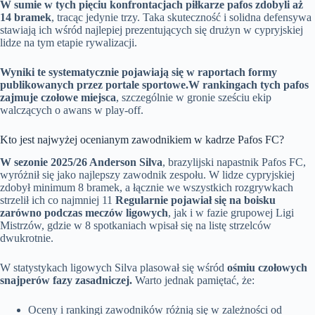
W sumie w tych pięciu konfrontacjach piłkarze pafos zdobyli aż
14 bramek
, tracąc jedynie trzy. Taka skuteczność i solidna defensywa
stawiają ich wśród najlepiej prezentujących się drużyn w cypryjskiej
lidze na tym etapie rywalizacji.
Wyniki te systematycznie pojawiają się w raportach formy
publikowanych przez portale sportowe.
W rankingach tych pafos
zajmuje czołowe miejsca
, szczególnie w gronie sześciu ekip
walczących o awans w play-off.
Kto jest najwyżej ocenianym zawodnikiem w kadrze Pafos FC?
W sezonie 2025/26 Anderson Silva
, brazylijski napastnik Pafos FC,
wyróżnił się jako najlepszy zawodnik zespołu. W lidze cypryjskiej
zdobył minimum 8 bramek, a łącznie we wszystkich rozgrywkach
strzelił ich co najmniej 11
Regularnie pojawiał się na boisku
zarówno podczas meczów ligowych
, jak i w fazie grupowej Ligi
Mistrzów, gdzie w 8 spotkaniach wpisał się na listę strzelców
dwukrotnie.
W statystykach ligowych Silva plasował się wśród
ośmiu czołowych
snajperów fazy zasadniczej.
Warto jednak pamiętać, że:
Oceny i rankingi zawodników różnią się w zależności od