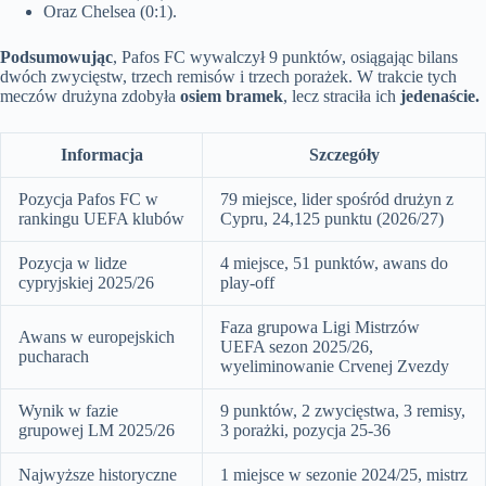
Oraz Chelsea (0:1).
Podsumowując
, Pafos FC wywalczył 9 punktów, osiągając bilans
dwóch zwycięstw, trzech remisów i trzech porażek. W trakcie tych
meczów drużyna zdobyła
osiem bramek
, lecz straciła ich
jedenaście.
Informacja
Szczegóły
Pozycja Pafos FC w
79 miejsce, lider spośród drużyn z
rankingu UEFA klubów
Cypru, 24,125 punktu (2026/27)
Pozycja w lidze
4 miejsce, 51 punktów, awans do
cypryjskiej 2025/26
play-off
Faza grupowa Ligi Mistrzów
Awans w europejskich
UEFA sezon 2025/26,
pucharach
wyeliminowanie Crvenej Zvezdy
Wynik w fazie
9 punktów, 2 zwycięstwa, 3 remisy,
grupowej LM 2025/26
3 porażki, pozycja 25-36
Najwyższe historyczne
1 miejsce w sezonie 2024/25, mistrz