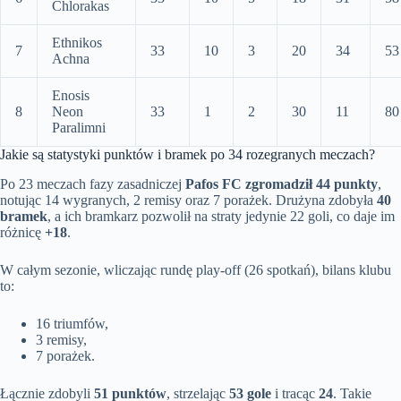
Chlorakas
Ethnikos
7
33
10
3
20
34
53
Achna
Enosis
8
Neon
33
1
2
30
11
80
Paralimni
Jakie są statystyki punktów i bramek po 34 rozegranych meczach?
Po 23 meczach fazy zasadniczej
Pafos FC zgromadził 44 punkty
,
notując 14 wygranych, 2 remisy oraz 7 porażek. Drużyna zdobyła
40
bramek
, a ich bramkarz pozwolił na straty jedynie 22 goli, co daje im
różnicę
+18
.
W całym sezonie, wliczając rundę play-off (26 spotkań), bilans klubu
to:
16 triumfów,
3 remisy,
7 porażek.
Łącznie zdobyli
51 punktów
, strzelając
53 gole
i tracąc
24
. Takie