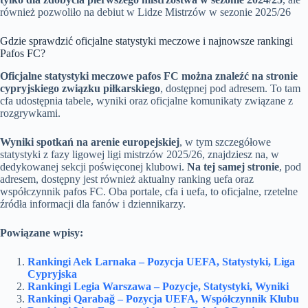
również pozwoliło na debiut w Lidze Mistrzów w sezonie 2025/26
Gdzie sprawdzić oficjalne statystyki meczowe i najnowsze rankingi
Pafos FC?
Oficjalne statystyki meczowe pafos FC można znaleźć na stronie
cypryjskiego związku piłkarskiego
, dostępnej pod adresem
. To tam
cfa udostępnia tabele, wyniki oraz oficjalne komunikaty związane z
rozgrywkami.
Wyniki spotkań na arenie europejskiej
, w tym szczegółowe
statystyki z fazy ligowej ligi mistrzów 2025/26, znajdziesz na
, w
dedykowanej sekcji poświęconej klubowi.
Na tej samej stronie
, pod
adresem
, dostępny jest również aktualny ranking uefa oraz
współczynnik pafos FC. Oba portale, cfa i uefa, to oficjalne, rzetelne
źródła informacji dla fanów i dziennikarzy.
Powiązane wpisy:
Rankingi Aek Larnaka – Pozycja UEFA, Statystyki, Liga
Cypryjska
Rankingi Legia Warszawa – Pozycje, Statystyki, Wyniki
Rankingi Qarabağ – Pozycja UEFA, Współczynnik Klubu