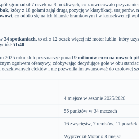
espół zgromadził 7 oczek na 9 możliwych, co zaowocowało przyznaniem
ubak
, który z 18 golami zajął drugą pozycję w klasyfikacji snajperów.
n
kowowi
, co odbiło się na ich bilansie bramkowym i w konsekwencji wpły
w 34 spotkaniach
, to aż o 12 oczek więcej niż motor lublin, który u
wyniósł
51:40
m 2025 roku klub przeznaczył ponad
9 milionów euro na nowych pił
ważnym ogniwem ofensywy, zdobywając decydujące gole w obu starciac
sła oczekiwanych efektów i nie pozwoliła im awansować do czołowej szó
4 miejsce w sezonie 2025/2026
55 punktów w 34 meczach
16 zwycięstw, 7 remisów, 11 porażek
Wyprzedził Motor o 8 miejsc