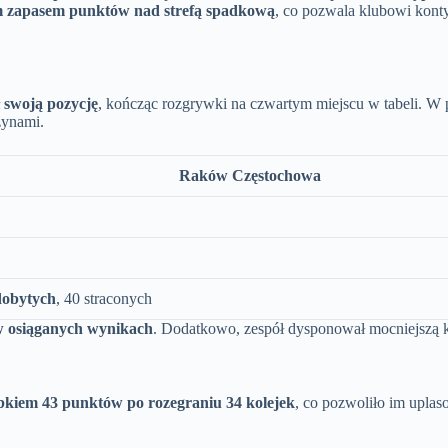
ym zapasem punktów nad strefą spadkową
, co pozwala klubowi kont
swoją pozycję
, kończąc rozgrywki na czwartym miejscu w tabeli. W 
żynami.
Raków Częstochowa
dobytych
, 40 straconych
 osiąganych wynikach
. Dodatkowo, zespół dysponował mocniejszą ka
obkiem 43 punktów po rozegraniu 34 kolejek
, co pozwoliło im uplas