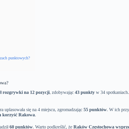
czach punktowych?
howa?
 rozgrywki na 12 pozycji
, zdobywając
43 punkty
w 34 spotkaniach
óra uplasowała się na 4 miejscu, zgromadzając
55 punktów
. W ich prz
na korzyść Rakowa
.
adził
60 punktów
. Warto podkreślić, że
Raków Częstochowa wyprzed