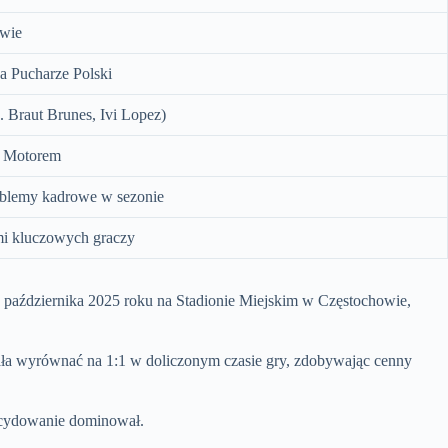
owie
na Pucharze Polski
 Braut Brunes, Ivi Lopez)
z Motorem
roblemy kadrowe w sezonie
mi kluczowych graczy
5 października 2025 roku na Stadionie Miejskim w Częstochowie,
ała wyrównać na 1:1 w doliczonym czasie gry, zdobywając cenny
decydowanie dominował.