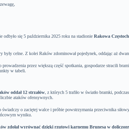
rzewagę,
e odbyło się 5 października 2025 roku na stadionie
Rakowa Częstoc
ry były celne. Z kolei Raków zdominował pojedynek, oddając aż dwanaś
o prowadzenia przez większą część spotkania, gospodarze stracili bra
unkty w tabeli.
ków oddał 12 strzałów
, z których 5 trafiło w światło bramki, podcz
 liczbie ataków ofensywnych.
co świadczy o zaciętej walce i próbie powstrzymania przeciwnika sił
 końcowym wyniku.
ów zdołał wyrównać dzięki rzutowi karnemu Brunesa w doliczony