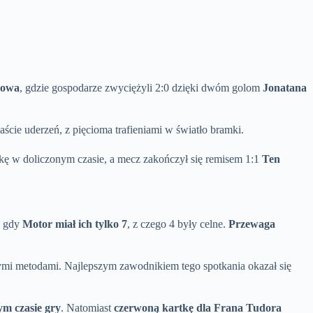
howa
, gdzie gospodarze zwyciężyli 2:0 dzięki dwóm golom
Jonatana
cie uderzeń, z pięcioma trafieniami w światło bramki.
mkę w doliczonym czasie, a mecz zakończył się remisem 1:1
Ten
as gdy
Motor miał ich tylko 7
, z czego 4 były celne.
Przewaga
owymi metodami. Najlepszym zawodnikiem tego spotkania okazał się
m czasie gry
. Natomiast
czerwoną kartkę dla Frana Tudora