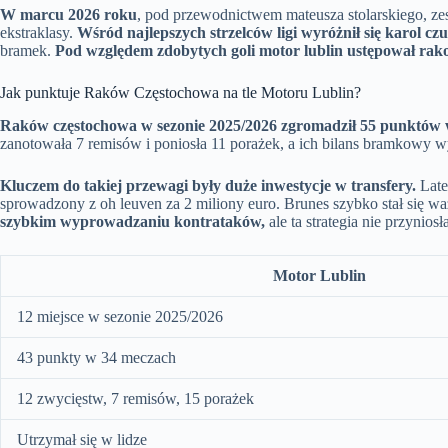
W marcu 2026 roku
, pod przewodnictwem mateusza stolarskiego, z
ekstraklasy.
Wśród najlepszych strzelców ligi wyróżnił się karol cz
bramek.
Pod względem zdobytych goli motor lublin ustępował ra
Jak punktuje Raków Częstochowa na tle Motoru Lublin?
Raków częstochowa w sezonie 2025/2026 zgromadził 55 punktów 
zanotowała 7 remisów i poniosła 11 porażek, a ich bilans bramkowy 
Kluczem do takiej przewagi były duże inwestycje w transfery.
Late
sprowadzony z oh leuven za 2 miliony euro. Brunes szybko stał się 
szybkim wyprowadzaniu kontrataków,
ale ta strategia nie przynio
Motor Lublin
12 miejsce w sezonie 2025/2026
43 punkty w 34 meczach
12 zwycięstw, 7 remisów, 15 porażek
Utrzymał się w lidze