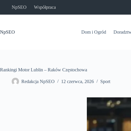
Przejdź
NpSEO
Współpraca
do
treści
NpSEO
Dom i Ogród
Doradzt
Rankingi Motor Lublin – Raków Częstochowa
Redakcja NpSEO
12 czerwca, 2026
Sport