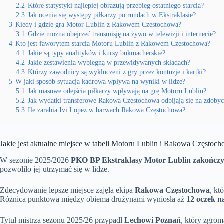
2.2
Które statystyki najlepiej obrazują przebieg ostatniego starcia?
2.3
Jak ocenia się występy piłkarzy po rundach w Ekstraklasie?
3
Kiedy i gdzie gra Motor Lublin z Rakowem Częstochowa?
3.1
Gdzie można obejrzeć transmisję na żywo w telewizji i internecie?
4
Kto jest faworytem starcia Motoru Lublin z Rakowem Częstochowa?
4.1
Jakie są typy analityków i kursy bukmacherskie?
4.2
Jakie zestawienia wybiegną w przewidywanych składach?
4.3
Którzy zawodnicy są wykluczeni z gry przez kontuzje i kartki?
5
W jaki sposób sytuacja kadrowa wpływa na wyniki w lidze?
5.1
Jak masowe odejścia piłkarzy wpływają na grę Motoru Lublin?
5.2
Jak wydatki transferowe Rakowa Częstochowa odbijają się na zdoby
5.3
Ile zarabia Ivi Lopez w barwach Rakowa Częstochowa?
Jakie jest aktualne miejsce w tabeli Motoru Lublin i Rakowa Częstoc
W sezonie 2025/2026
PKO BP Ekstraklasy Motor Lublin zakończył
pozwoliło jej utrzymać się w lidze.
Zdecydowanie lepsze miejsce zajęła ekipa
Rakowa Częstochowa
, kt
Różnica punktowa między obiema drużynami wyniosła aż
12 oczek 
Tytuł mistrza sezonu 2025/26 przypadł
Lechowi Poznań
, który zgrom