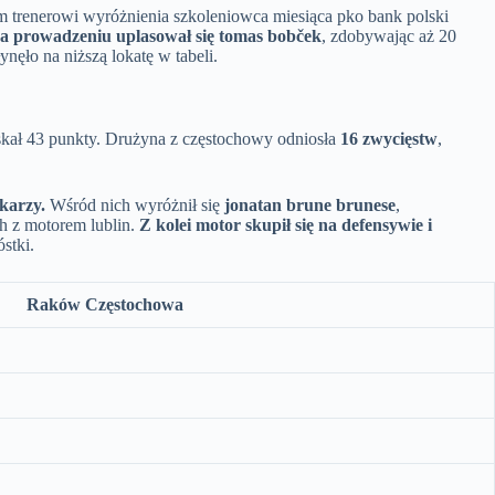
 trenerowi wyróżnienia szkoleniowca miesiąca pko bank polski
a prowadzeniu uplasował się tomas bobček
, zdobywając aż 20
nęło na niższą lokatę w tabeli.
zyskał 43 punkty. Drużyna z częstochowy odniosła
16 zwycięstw
,
karzy.
Wśród nich wyróżnił się
jonatan brune brunese
,
h z motorem lublin.
Z kolei motor skupił się na defensywie i
stki.
Raków Częstochowa