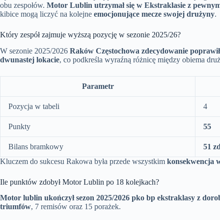
obu zespołów.
Motor Lublin utrzymał się w Ekstraklasie z pewn
kibice mogą liczyć na kolejne
emocjonujące mecze swojej drużyny
.
Który zespół zajmuje wyższą pozycję w sezonie 2025/26?
W sezonie 2025/2026
Raków Częstochowa zdecydowanie poprawił 
dwunastej lokacie
, co podkreśla wyraźną różnicę między obiema dru
Parametr
Pozycja w tabeli
4
Punkty
55
Bilans bramkowy
51 z
Kluczem do sukcesu Rakowa była przede wszystkim
konsekwencja w
Ile punktów zdobył Motor Lublin po 18 kolejkach?
Motor lublin ukończył sezon 2025/2026 pko bp ekstraklasy z dor
triumfów
, 7 remisów oraz 15 porażek.