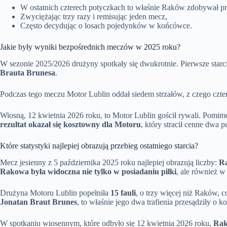
W ostatnich czterech potyczkach to właśnie Raków zdobywał p
Zwyciężając trzy razy i remisując jeden mecz,
Często decydując o losach pojedynków w końcówce.
Jakie były wyniki bezpośrednich meczów w 2025 roku?
W sezonie 2025/2026 drużyny spotkały się dwukrotnie. Pierwsze starci
Brauta Brunesa
.
Podczas tego meczu Motor Lublin oddał siedem strzałów, z czego czte
Wiosną, 12 kwietnia 2026 roku, to Motor Lublin gościł rywali. Pomim
rezultat okazał się kosztowny dla Motoru
, który stracił cenne dwa p
Które statystyki najlepiej obrazują przebieg ostatniego starcia?
Mecz jesienny z 5 października 2025 roku najlepiej obrazują liczby:
Ra
Rakowa była widoczna nie tylko w posiadaniu piłki
, ale również w
Drużyna Motoru Lublin popełniła
15 fauli
, o trzy więcej niż Raków, 
Jonatan Braut Brunes
, to właśnie jego dwa trafienia przesądziły o
W spotkaniu wiosennym, które odbyło się 12 kwietnia 2026 roku,
Rak