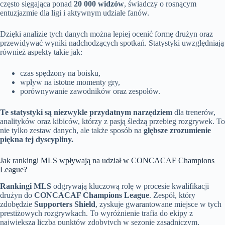
często sięgająca ponad
20 000 widzów
, świadczy o rosnącym
entuzjazmie dla ligi i aktywnym udziale fanów.
Dzięki analizie tych danych można lepiej ocenić formę drużyn oraz
przewidywać wyniki nadchodzących spotkań. Statystyki uwzględniają
również aspekty takie jak:
czas spędzony na boisku,
wpływ na istotne momenty gry,
porównywanie zawodników oraz zespołów.
Te statystyki są niezwykle przydatnym narzędziem
dla trenerów,
analityków oraz kibiców, którzy z pasją śledzą przebieg rozgrywek. To
nie tylko zestaw danych, ale także sposób na
głębsze zrozumienie
piękna tej dyscypliny.
Jak rankingi MLS wpływają na udział w CONCACAF Champions
League?
Rankingi MLS
odgrywają kluczową rolę w procesie kwalifikacji
drużyn do
CONCACAF Champions League
. Zespół, który
zdobędzie
Supporters Shield
, zyskuje gwarantowane miejsce w tych
prestiżowych rozgrywkach. To wyróżnienie trafia do ekipy z
największą liczbą punktów zdobytych w sezonie zasadniczym.