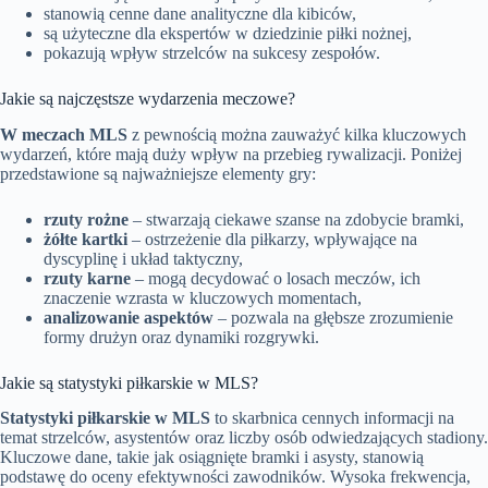
stanowią cenne dane analityczne dla kibiców,
są użyteczne dla ekspertów w dziedzinie piłki nożnej,
pokazują wpływ strzelców na sukcesy zespołów.
Jakie są najczęstsze wydarzenia meczowe?
W meczach MLS
z pewnością można zauważyć kilka kluczowych
wydarzeń, które mają duży wpływ na przebieg rywalizacji. Poniżej
przedstawione są najważniejsze elementy gry:
rzuty rożne
– stwarzają ciekawe szanse na zdobycie bramki,
żółte kartki
– ostrzeżenie dla piłkarzy, wpływające na
dyscyplinę i układ taktyczny,
rzuty karne
– mogą decydować o losach meczów, ich
znaczenie wzrasta w kluczowych momentach,
analizowanie aspektów
– pozwala na głębsze zrozumienie
formy drużyn oraz dynamiki rozgrywki.
Jakie są statystyki piłkarskie w MLS?
Statystyki piłkarskie w MLS
to skarbnica cennych informacji na
temat strzelców, asystentów oraz liczby osób odwiedzających stadiony.
Kluczowe dane, takie jak osiągnięte bramki i asysty, stanowią
podstawę do oceny efektywności zawodników. Wysoka frekwencja,