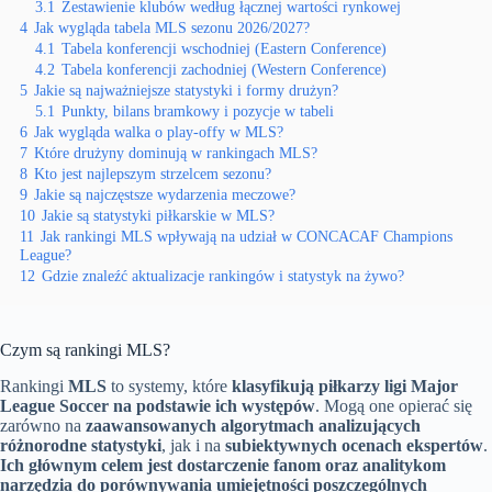
3.1
Zestawienie klubów według łącznej wartości rynkowej
4
Jak wygląda tabela MLS sezonu 2026/2027?
4.1
Tabela konferencji wschodniej (Eastern Conference)
4.2
Tabela konferencji zachodniej (Western Conference)
5
Jakie są najważniejsze statystyki i formy drużyn?
5.1
Punkty, bilans bramkowy i pozycje w tabeli
6
Jak wygląda walka o play-offy w MLS?
7
Które drużyny dominują w rankingach MLS?
8
Kto jest najlepszym strzelcem sezonu?
9
Jakie są najczęstsze wydarzenia meczowe?
10
Jakie są statystyki piłkarskie w MLS?
11
Jak rankingi MLS wpływają na udział w CONCACAF Champions
League?
12
Gdzie znaleźć aktualizacje rankingów i statystyk na żywo?
Czym są rankingi MLS?
Rankingi
MLS
to systemy, które
klasyfikują piłkarzy ligi Major
League Soccer na podstawie ich występów
. Mogą one opierać się
zarówno na
zaawansowanych algorytmach analizujących
różnorodne statystyki
, jak i na
subiektywnych ocenach ekspertów
.
Ich głównym celem jest dostarczenie fanom oraz analitykom
narzędzia do porównywania umiejętności poszczególnych