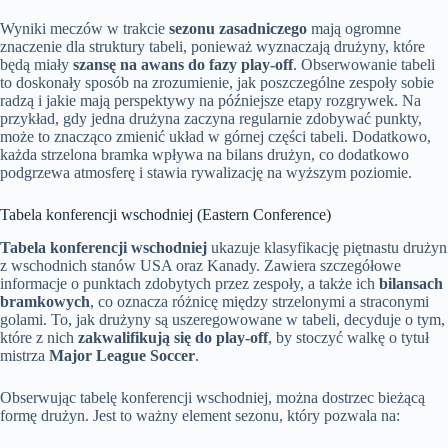
Wyniki meczów w trakcie
sezonu zasadniczego
mają ogromne
znaczenie dla struktury tabeli, ponieważ wyznaczają drużyny, które
będą miały
szansę na awans do fazy play-off
. Obserwowanie tabeli
to doskonały sposób na zrozumienie, jak poszczególne zespoły sobie
radzą i jakie mają perspektywy na późniejsze etapy rozgrywek. Na
przykład, gdy jedna drużyna zaczyna regularnie zdobywać punkty,
może to znacząco zmienić układ w górnej części tabeli. Dodatkowo,
każda strzelona bramka wpływa na bilans drużyn, co dodatkowo
podgrzewa atmosferę i stawia rywalizację na wyższym poziomie.
Tabela konferencji wschodniej (Eastern Conference)
Tabela konferencji wschodniej
ukazuje klasyfikację piętnastu drużyn
z wschodnich stanów USA oraz Kanady. Zawiera szczegółowe
informacje o punktach zdobytych przez zespoły, a także ich
bilansach
bramkowych
, co oznacza różnicę między strzelonymi a straconymi
golami. To, jak drużyny są uszeregowowane w tabeli, decyduje o tym,
które z nich
zakwalifikują się do play-off
, by stoczyć walkę o tytuł
mistrza
Major League Soccer
.
Obserwując tabelę konferencji wschodniej, można dostrzec bieżącą
formę drużyn. Jest to ważny element sezonu, który pozwala na: