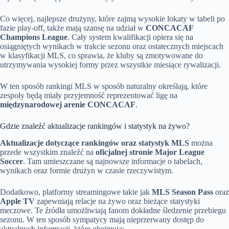
Co więcej, najlepsze drużyny, które zajmą wysokie lokaty w tabeli po
fazie play-off, także mają szansę na udział w
CONCACAF
Champions League
. Cały system kwalifikacji opiera się na
osiągniętych wynikach w trakcie sezonu oraz ostatecznych miejscach
w klasyfikacji MLS, co sprawia, że kluby są zmotywowane do
utrzymywania wysokiej formy przez wszystkie miesiące rywalizacji.
W ten sposób rankingi MLS w sposób naturalny określają, które
zespoły będą miały przyjemność reprezentować ligę na
międzynarodowej arenie CONCACAF
.
Gdzie znaleźć aktualizacje rankingów i statystyk na żywo?
Aktualizacje dotyczące rankingów oraz statystyk MLS
można
przede wszystkim znaleźć na
oficjalnej stronie Major League
Soccer
. Tam umieszczane są najnowsze informacje o tabelach,
wynikach oraz formie drużyn w czasie rzeczywistym.
Dodatkowo, platformy streamingowe takie jak
MLS Season Pass
oraz
Apple TV
zapewniają relacje na żywo oraz bieżące statystyki
meczowe. Te źródła umożliwiają fanom dokładne śledzenie przebiegu
sezonu. W ten sposób sympatycy mają nieprzerwany dostęp do
aktualnych informacji, które obejmują: