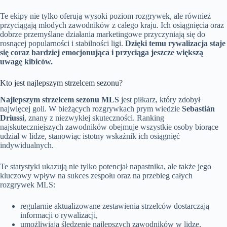
Te ekipy nie tylko oferują wysoki poziom rozgrywek, ale również
przyciągają młodych zawodników z całego kraju. Ich osiągnięcia oraz
dobrze przemyślane działania marketingowe przyczyniają się do
rosnącej popularności i stabilności ligi.
Dzięki temu rywalizacja staje
się coraz bardziej emocjonująca i przyciąga jeszcze większą
uwagę kibiców.
Kto jest najlepszym strzelcem sezonu?
Najlepszym strzelcem sezonu MLS
jest piłkarz, który zdobył
najwięcej goli. W bieżących rozgrywkach prym wiedzie
Sebastián
Driussi
, znany z niezwykłej skuteczności. Ranking
najskuteczniejszych zawodników obejmuje wszystkie osoby biorące
udział w lidze, stanowiąc istotny wskaźnik ich osiągnięć
indywidualnych.
Te statystyki ukazują nie tylko potencjał napastnika, ale także jego
kluczowy wpływ na sukces zespołu oraz na przebieg całych
rozgrywek MLS:
regularnie aktualizowane zestawienia strzelców dostarczają
informacji o rywalizacji,
umożliwiają śledzenie najlepszych zawodników w lidze,