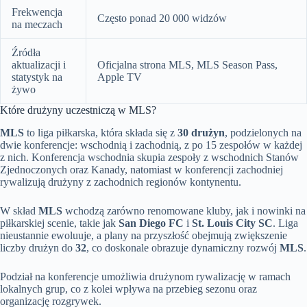
Frekwencja
Często ponad 20 000 widzów
na meczach
Źródła
aktualizacji i
Oficjalna strona MLS, MLS Season Pass,
statystyk na
Apple TV
żywo
Które drużyny uczestniczą w MLS?
MLS
to liga piłkarska, która składa się z
30 drużyn
, podzielonych na
dwie konferencje: wschodnią i zachodnią, z po 15 zespołów w każdej
z nich. Konferencja wschodnia skupia zespoły z wschodnich Stanów
Zjednoczonych oraz Kanady, natomiast w konferencji zachodniej
rywalizują drużyny z zachodnich regionów kontynentu.
W skład
MLS
wchodzą zarówno renomowane kluby, jak i nowinki na
piłkarskiej scenie, takie jak
San Diego FC
i
St. Louis City SC
. Liga
nieustannie ewoluuje, a plany na przyszłość obejmują zwiększenie
liczby drużyn do
32
, co doskonale obrazuje dynamiczny rozwój
MLS
.
Podział na konferencje umożliwia drużynom rywalizację w ramach
lokalnych grup, co z kolei wpływa na przebieg sezonu oraz
organizację rozgrywek.