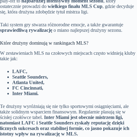
play-off to
najbardziej intensywny moment sezonu
, który
ostatecznie prowadzi do
wielkiego finału MLS Cup
, gdzie decyduje
się, która drużyna zdobędzie tytuł mistrza ligi.
Taki system gry stwarza różnorodne emocje, a także gwarantuje
sprawiedliwą rywalizację
o miano najlepszej drużyny sezonu.
Które drużyny dominują w rankingach MLS?
W zestawieniach MLS na czołowych miejscach często widnieją kluby
takie jak:
LAFC,
Seattle Sounders,
Atlanta United,
FC Cincinnati,
Inter Miami.
Te drużyny wyróżniają się nie tylko sportowymi osiągnięciami, ale
także solidnym wsparciem finansowym. Regularnie plasują się w
ścisłej czołówce tabel.
Inter Miami jest obecnie mistrzem ligi,
natomiast LAFC i Seattle Sounders zyskały reputację dzięki
licznych sukcesach oraz stabilnej formie, co jasno pokazuje ich
istotny wpływ na rywalizację w MLS.