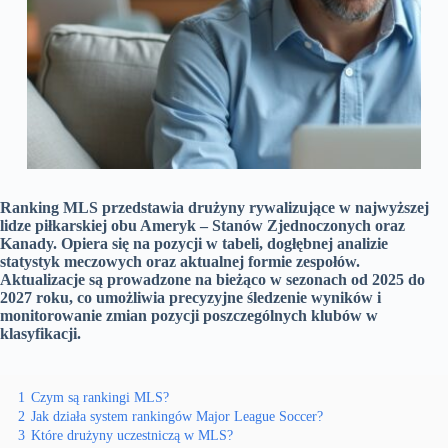
Ranking MLS przedstawia drużyny rywalizujące w najwyższej
lidze piłkarskiej obu Ameryk – Stanów Zjednoczonych oraz
Kanady.
Opiera się na pozycji w tabeli, dogłębnej analizie
statystyk meczowych oraz aktualnej formie zespołów.
Aktualizacje są prowadzone na bieżąco w sezonach od 2025 do
2027 roku, co umożliwia precyzyjne śledzenie wyników i
monitorowanie zmian pozycji poszczególnych klubów w
klasyfikacji.
1
Czym są rankingi MLS?
2
Jak działa system rankingów Major League Soccer?
3
Które drużyny uczestniczą w MLS?