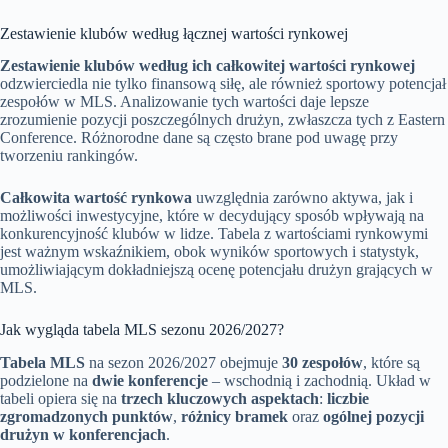
Zestawienie klubów według łącznej wartości rynkowej
Zestawienie klubów według ich całkowitej wartości rynkowej
odzwierciedla nie tylko finansową siłę, ale również sportowy potencjał
zespołów w MLS. Analizowanie tych wartości daje lepsze
zrozumienie pozycji poszczególnych drużyn, zwłaszcza tych z Eastern
Conference. Różnorodne dane są często brane pod uwagę przy
tworzeniu rankingów.
Całkowita wartość rynkowa
uwzględnia zarówno aktywa, jak i
możliwości inwestycyjne, które w decydujący sposób wpływają na
konkurencyjność klubów w lidze. Tabela z wartościami rynkowymi
jest ważnym wskaźnikiem, obok wyników sportowych i statystyk,
umożliwiającym dokładniejszą ocenę potencjału drużyn grających w
MLS.
Jak wygląda tabela MLS sezonu 2026/2027?
Tabela MLS
na sezon 2026/2027 obejmuje
30 zespołów
, które są
podzielone na
dwie konferencje
– wschodnią i zachodnią. Układ w
tabeli opiera się na
trzech kluczowych aspektach
:
liczbie
zgromadzonych punktów
,
różnicy bramek
oraz
ogólnej pozycji
drużyn w konferencjach
.