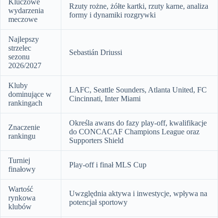
Kluczowe
Rzuty rożne, żółte kartki, rzuty karne, analiza
wydarzenia
formy i dynamiki rozgrywki
meczowe
Najlepszy
strzelec
Sebastián Driussi
sezonu
2026/2027
Kluby
LAFC, Seattle Sounders, Atlanta United, FC
dominujące w
Cincinnati, Inter Miami
rankingach
Określa awans do fazy play-off, kwalifikacje
Znaczenie
do CONCACAF Champions League oraz
rankingu
Supporters Shield
Turniej
Play-off i finał MLS Cup
finałowy
Wartość
Uwzględnia aktywa i inwestycje, wpływa na
rynkowa
potencjał sportowy
klubów