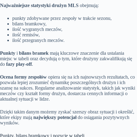
Najważniejsze statystyki drużyn MLS
obejmują:
punkty zdobywane przez zespoły w trakcie sezonu,
bilans bramkowy,
ilość wygranych meczów,
ilość remisów,
ilość przegranych meczów.
Punkty
i
bilans bramek
mają kluczowe znaczenie dla ustalania
miejsc w tabeli oraz decydują o tym, które drużyny zakwalifikują się
do
fazy play-off
.
Ocena formy zespołów
opiera się na ich najnowszych rezultatach, co
pozwala lepiej zrozumieć dynamikę poszczególnych drużyn i ich
szansę na sukces. Regularne analizowanie statystyk, takich jak wyniki
meczów czy kształt formy drużyn, dostarcza cennych informacji o
aktualnej sytuacji w lidze.
Dzięki takim danym możemy zyskać szerszy obraz sytuacji i określić,
które ekipy mają
największy potencjał
do osiągania pozytywnych
wyników.
Punkty, bilans bramkowy i pozycje w tabeli