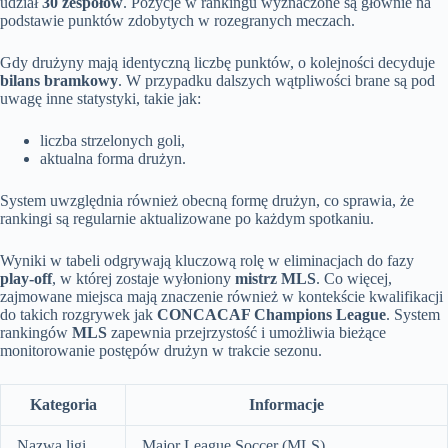
udział
30 zespołów
. Pozycje w rankingu wyznaczone są głównie na
podstawie punktów zdobytych w rozegranych meczach.
Gdy drużyny mają identyczną liczbę punktów, o kolejności decyduje
bilans bramkowy
. W przypadku dalszych wątpliwości brane są pod
uwagę inne statystyki, takie jak:
liczba strzelonych goli,
aktualna forma drużyn.
System uwzględnia również obecną formę drużyn, co sprawia, że
rankingi są regularnie aktualizowane po każdym spotkaniu.
Wyniki w tabeli odgrywają kluczową rolę w eliminacjach do fazy
play-off
, w której zostaje wyłoniony
mistrz MLS
. Co więcej,
zajmowane miejsca mają znaczenie również w kontekście kwalifikacji
do takich rozgrywek jak
CONCACAF Champions League
. System
rankingów
MLS
zapewnia przejrzystość i umożliwia bieżące
monitorowanie postępów drużyn w trakcie sezonu.
Kategoria
Informacje
Nazwa ligi
Major League Soccer (MLS)