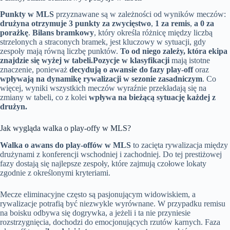
Punkty w MLS
przyznawane są w zależności od wyników meczów:
drużyna otrzymuje 3 punkty za zwycięstwo
,
1 za remis
,
a 0 za
porażkę
.
Bilans bramkowy
, który określa różnicę między liczbą
strzelonych a straconych bramek, jest kluczowy w sytuacji, gdy
zespoły mają równą liczbę punktów.
To od niego zależy, która ekipa
znajdzie się wyżej w tabeli.
Pozycje w klasyfikacji
mają istotne
znaczenie, ponieważ
decydują o awansie do fazy play-off
oraz
wpływają na dynamikę rywalizacji w sezonie zasadniczym
. Co
więcej, wyniki wszystkich meczów wyraźnie przekładają się na
zmiany w tabeli, co z kolei
wpływa na bieżącą sytuację każdej z
drużyn.
Jak wygląda walka o play-offy w MLS?
Walka o awans do play-offów w MLS
to zacięta rywalizacja między
drużynami z konferencji wschodniej i zachodniej. Do tej prestiżowej
fazy dostają się najlepsze zespoły, które zajmują czołowe lokaty
zgodnie z określonymi kryteriami.
Mecze eliminacyjne często są pasjonującym widowiskiem, a
rywalizacje potrafią być niezwykle wyrównane. W przypadku remisu
na boisku odbywa się dogrywka, a jeżeli i ta nie przyniesie
rozstrzygnięcia, dochodzi do emocjonujących rzutów karnych. Faza