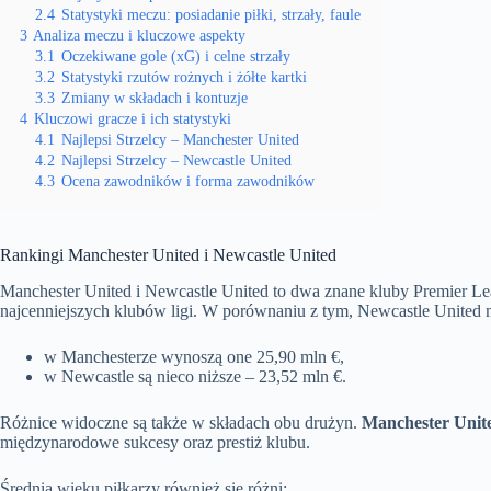
2.4
Statystyki meczu: posiadanie piłki, strzały, faule
3
Analiza meczu i kluczowe aspekty
3.1
Oczekiwane gole (xG) i celne strzały
3.2
Statystyki rzutów rożnych i żółte kartki
3.3
Zmiany w składach i kontuzje
4
Kluczowi gracze i ich statystyki
4.1
Najlepsi Strzelcy – Manchester United
4.2
Najlepsi Strzelcy – Newcastle United
4.3
Ocena zawodników i forma zawodników
Rankingi Manchester United i Newcastle United
Manchester United i Newcastle United to dwa znane kluby Premier Lea
najcenniejszych klubów ligi. W porównaniu z tym, Newcastle United 
w Manchesterze wynoszą one 25,90 mln €,
w Newcastle są nieco niższe – 23,52 mln €.
Różnice widoczne są także w składach obu drużyn.
Manchester Unite
międzynarodowe sukcesy oraz prestiż klubu.
Średnia wieku piłkarzy również się różni: