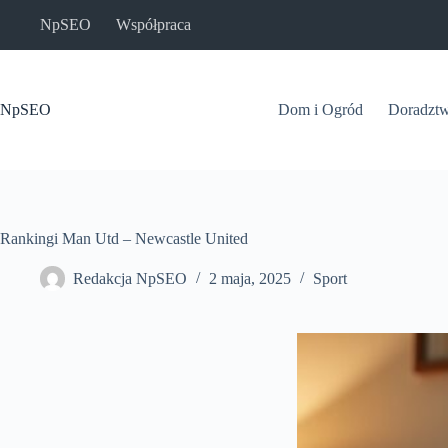
Przejdź
NpSEO
Współpraca
do
treści
NpSEO
Dom i Ogród
Doradzt
Rankingi Man Utd – Newcastle United
Redakcja NpSEO
2 maja, 2025
Sport