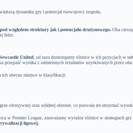
 większą dynamikę gry i potencjał rozwojowy zespołu,
pod względem struktury jak i potencjału drużynowego.
Oba cieszą
j lidze.
Newcastle United
, od razu dostrzegamy różnice w ich pozycjach w tab
aka przepaść wynika z odmiennych rezultatów uzyskiwanych przez oba 
ich obecne miejsce w klasyfikacji:
j grze ofensywnej oraz solidnej obronie, co pozwala im utrzymać wysok
iejsca w Premier League, zauważamy wyraźne różnice w strategiach gr
ywalizacji ligowej.