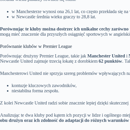
w Manchesterze wynosi ona 26,1 lat, co często przekłada się na
w Newcastle średnia wieku graczy to 28,8 lat.
Porównując te kluby można dostrzec ich unikalne cechy zarówno 
mogą mieć znaczenie dla przyszłych osiągnięć sportowych w angielskie
Porównanie klubów w Premier League
Porównując drużyny Premier League, takie jak
Manchester United
i
Newcastle United zajmuje trzecią lokatę z dorobkiem
62 punktów
. T
Manchesterowi United nie sprzyja szereg problemów wpływających na 
kontuzje kluczowych zawodników,
niestabilna forma zespołu.
Z kolei Newcastle United radzi sobie znacznie lepiej dzięki skuteczne
Analizując te dwa kluby pod kątem ich pozycji w lidze i ogólnego m
obu drużyn oraz ich zdolność do adaptacji do różnych warunków r