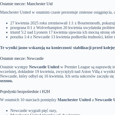
Ostatnie mecze: Manchester Utd
Manchester United w ostatnim czasie prezentuje zmienne osiągnięcia, c
27 kwietnia 2025 roku zremisowali 1:1 z Bournemouth, pokazując
przegrana 0:1 z Wolverhampton 20 kwietnia uwydatniła problem
triumf 5:2 nad Lyonem 17 kwietnia ujawnia ich mocną stronę o
porażka 1:4 z Newcastle 13 kwietnia podkreśla trudności, które 
Te wyniki jasno wskazują na konieczność stabilizacji przed kolej
Ostatnie mecze: Newcastle
Ostatnie występy
Newcastle United
w Premier League są naprawdę im
wcześniej, dokładnie 19 kwietnia, zwyciężyli nad Aston Villą z wyni
Newcastle, który odbył się 16 kwietnia. Ich seria sukcesów zaczęła s
sezonu.
Pojedynki bezpośrednie i H2H
W ostatnich 10 starciach pomiędzy
Manchester United
a
Newcastle 
Newcastle wygrali pięć razy,