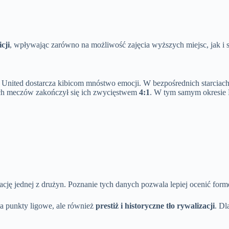
cji
, wpływając zarówno na możliwość zajęcia wyższych miejsc, jak i 
e United dostarcza kibicom mnóstwo emocji. W bezpośrednich starcia
ych meczów zakończył się ich zwycięstwem
4:1
. W tym samym okresie 
cję jednej z drużyn. Poznanie tych danych pozwala lepiej ocenić for
na punkty ligowe, ale również
prestiż i historyczne tło rywalizacji
. Dl