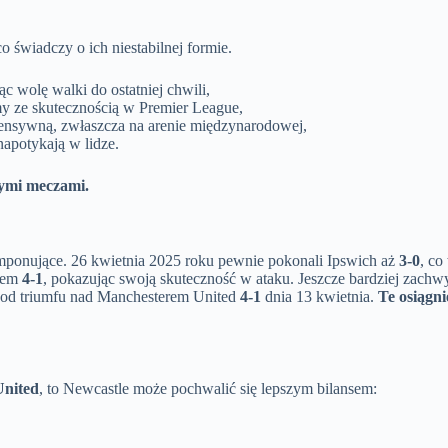
o świadczy o ich niestabilnej formie.
 wolę walki do ostatniej chwili,
y ze skutecznością w Premier League,
fensywną, zwłaszcza na arenie międzynarodowej,
napotykają w lidze.
nymi meczami.
ponujące. 26 kwietnia 2025 roku pewnie pokonali Ipswich aż
3-0
, co
kiem
4-1
, pokazując swoją skuteczność w ataku. Jeszcze bardziej zach
ię od triumfu nad Manchesterem United
4-1
dnia 13 kwietnia.
Te osiągn
United
, to Newcastle może pochwalić się lepszym bilansem: