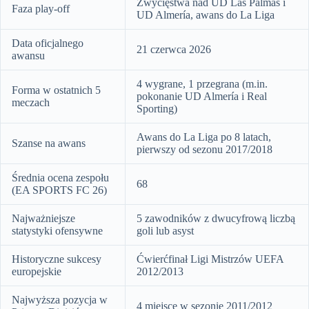
Zwycięstwa nad UD Las Palmas i
Faza play-off
UD Almería, awans do La Liga
Data oficjalnego
21 czerwca 2026
awansu
4 wygrane, 1 przegrana (m.in.
Forma w ostatnich 5
pokonanie UD Almería i Real
meczach
Sporting)
Awans do La Liga po 8 latach,
Szanse na awans
pierwszy od sezonu 2017/2018
Średnia ocena zespołu
68
(EA SPORTS FC 26)
Najważniejsze
5 zawodników z dwucyfrową liczbą
statystyki ofensywne
goli lub asyst
Historyczne sukcesy
Ćwierćfinał Ligi Mistrzów UEFA
europejskie
2012/2013
Najwyższa pozycja w
4 miejsce w sezonie 2011/2012