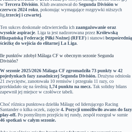
w
Tercera División
. Klub awansował do
Segunda División w
czerwcu 2024 roku
, pokonując wymagające rozgrywki niższych
lig,
trzeciej i czwartej
.
Ten sukces doskonale odzwierciedla ich
zaangażowanie oraz
wysokie aspiracje
. Liga ta jest nadzorowana przez
Królewską
Hiszpańską Federację Piłki Nożnej (RFEF)
i stanowi
bezpośrednią
ścieżkę do wejścia do elitarnej La Liga
.
Ile punktów zdobył Málaga CF w obecnym sezonie Segunda
División?
W sezonie 2025/2026 Málaga CF zgromadziła 73 punkty w 42
pojedynkach fazy zasadniczej Segunda División.
Drużyna odniosła
21 zwycięstw, zanotowała 10 remisów i przegrała 11 razy, co
przekładało się na średnią
1,74 punktu na mecz.
Tak solidny bilans
zapewnił jej miejsce w czołówce tabeli.
Choć różnica punktowa dzieliła Málagę od liderującego Racing
Santander o kilka oczek, zajęcie
4. Pozycji umożliwiło awans do fazy
play-off.
Po pomyślnym przejściu tej rundy, zespół rozegrał w sumie
46 spotkań w całym sezonie.