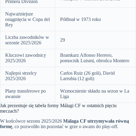
Primera División
Najważniejsze
osiągnięcia w Copa del
Półfinał w 1973 roku
Rey
Liczba zawodników w
29
sezonie 2025/2026
Kluczowi zawodnicy
Bramkarz Alfonso Herrero,
2025/2026
pomocnik Luismi, obrońca Montero
Najlepsi strzelcy
Carlos Ruiz (26 goli), David
2025/2026
Larrubia (12 goli)
Plany transferowe po
Wzmocnienie składu na sezon w La
awansie
Liga
Jak prezentuje się tabela formy Málagi CF w ostatnich pięciu
meczach?
W końcówce sezonu 2025/2026
Málaga CF utrzymywała równą
formę
, co pozwoliło im pozostać w grze o awans do play-off.