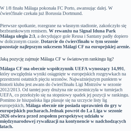
W 1/8 finału Málaga pokonała FC Porto, awansując dalej. W
ćwierćfinale czekała już Borussia Dortmund.
Pierwsze spotkanie, rozegrane na własnym stadionie, zakończyło się
bezbramkowym remisem.
W rewanżu na Signal Iduna Park
Málaga uległa 2:3
, a decydujące gole Reusa i Santany padły dopiero
w doliczonym czasie.
Dotarcie do ćwierćfinału w tym sezonie
pozostaje najlepszym sukcesem Málagi CF na europejskiej arenie.
Jaką pozycję zajmuje Málaga CF w światowym rankingu lig?
Málaga CF ma obecnie współczynnik UEFA wynoszący 14,991
,
który uwzględnia wyniki osiągnięte w europejskich rozgrywkach na
przestrzeni ostatnich pięciu sezonów. Najważniejszym punktem w
historii klubu jest awans do ćwierćfinału Ligi Mistrzów w sezonie
2012/2013. Od tamtej pory drużyna nie uczestniczyła w turniejach
UEFA, co przełożyło się na stopniowy spadek jej pozycji w rankingu.
Pomimo że hiszpańska liga plasuje się na szczycie listy lig
europejskich,
Málaga obecnie nie posiada uprawnień do gry w
europejskich pucharach.
Jednak powrót do La Liga w sezonie
2026 otwiera przed zespołem perspektywę udziału w
międzynarodowej rywalizacji na kontynencie w nadchodzących
latach.