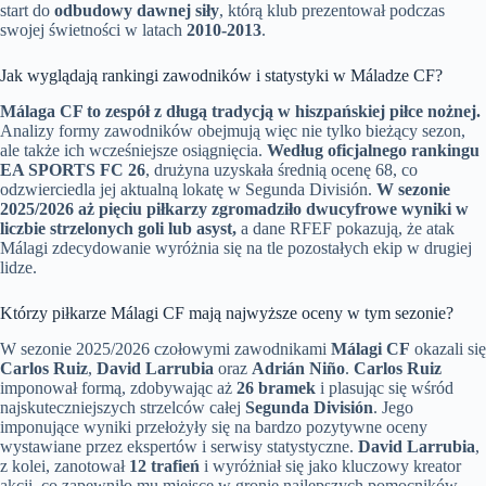
start do
odbudowy dawnej siły
, którą klub prezentował podczas
swojej świetności w latach
2010-2013
.
Jak wyglądają rankingi zawodników i statystyki w Máladze CF?
Málaga CF to zespół z długą tradycją w hiszpańskiej piłce nożnej.
Analizy formy zawodników obejmują więc nie tylko bieżący sezon,
ale także ich wcześniejsze osiągnięcia.
Według oficjalnego rankingu
EA SPORTS FC 26
, drużyna uzyskała średnią ocenę 68, co
odzwierciedla jej aktualną lokatę w Segunda División.
W sezonie
2025/2026 aż pięciu piłkarzy zgromadziło dwucyfrowe wyniki w
liczbie strzelonych goli lub asyst,
a dane RFEF pokazują, że atak
Málagi zdecydowanie wyróżnia się na tle pozostałych ekip w drugiej
lidze.
Którzy piłkarze Málagi CF mają najwyższe oceny w tym sezonie?
W sezonie 2025/2026 czołowymi zawodnikami
Málagi CF
okazali się
Carlos Ruiz
,
David Larrubia
oraz
Adrián Niño
.
Carlos Ruiz
imponował formą, zdobywając aż
26 bramek
i plasując się wśród
najskuteczniejszych strzelców całej
Segunda División
. Jego
imponujące wyniki przełożyły się na bardzo pozytywne oceny
wystawiane przez ekspertów i serwisy statystyczne.
David Larrubia
,
z kolei, zanotował
12 trafień
i wyróżniał się jako kluczowy kreator
akcji, co zapewniło mu miejsce w gronie najlepszych pomocników