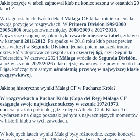
Jakie pozycje w tabeli zajmował klub na koniec sezonu w ostatnich 20
latach?
W ciągu ostatnich dwóch dekad
Málaga CF
kilkakrotnie zmieniała
swoją pozycję w rozgrywkach. W
Primera División
1999/2000-
2005/2006
oraz ponownie między
2008/2009
a
2017/2018
.
Najwyższe osiągnięcie, jakim było
czwarte miejsce w tabeli
, zdobyła
w kampanii
2011/2012
. Po spadku w 2018 roku klub przez pewien
czas walczył w
Segunda División
, jednak potem nadszedł trudny
okres, który doprowadził zespół aż do
czwartej ligi
, czyli Segunda
Federación. W czerwcu 2024
Málaga
wróciła do
Segunda División
,
a już w sezonie
2025/2026
udało jej się awansować z powrotem do
La
Liga
, kończąc tym samym
ośmioletnią przerwę w najwyższej klasie
rozgrywkowej
.
Jakie są historyczne wyniki Málagi CF w Pucharze Króla?
W rozgrywkach o Puchar Króla (Copa del Rey) Málaga CF
osiągnęła swoje największe sukcesy w sezonie 1972/1973
,
docierając aż do półfinału, gdzie uległa Athletic Club Bilbao. To
wydarzenie na długo pozostało jednym z najważniejszych momentów
w historii klubu w tych zawodach.
W kolejnych latach wyniki Málagi były różnorodne, często kończyli
swoje zmagania na 1/16, 1/8 lub ćwierćfinałach. Przebywając w