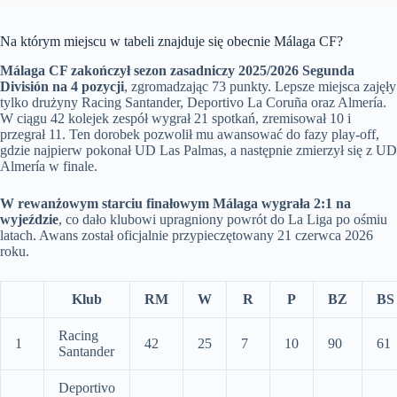
Na którym miejscu w tabeli znajduje się obecnie Málaga CF?
Málaga CF zakończył sezon zasadniczy 2025/2026 Segunda
División na 4 pozycji
, zgromadzając 73 punkty. Lepsze miejsca zajęły
tylko drużyny Racing Santander, Deportivo La Coruña oraz Almería.
W ciągu 42 kolejek zespół wygrał 21 spotkań, zremisował 10 i
przegrał 11. Ten dorobek pozwolił mu awansować do fazy play-off,
gdzie najpierw pokonał UD Las Palmas, a następnie zmierzył się z UD
Almería w finale.
W rewanżowym starciu finałowym Málaga wygrała 2:1 na
wyjeździe
, co dało klubowi upragniony powrót do La Liga po ośmiu
latach. Awans został oficjalnie przypieczętowany 21 czerwca 2026
roku.
Klub
RM
W
R
P
BZ
BS
Racing
1
42
25
7
10
90
61
Santander
Deportivo