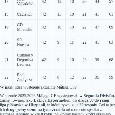
17
42
12
10
20
44
57
Valladolid
18
Cádiz CF
42
11
10
21
41
61
CD
19
42
10
10
22
47
69
Mirandés
SD
20
42
9
11
22
41
63
Huesca
Cultural y
21
Deportiva
42
9
10
23
39
68
Leonesa
Real
22
42
8
12
22
35
59
Zaragoza
W jakiej lidze występuje aktualnie Málaga CF?
W sezonie 2025/2026
Málaga CF
występowała w
Segunda División
,
znanej również jako
LaLiga Hypermotion
. To
druga co do rangi
liga piłkarska w Hiszpanii
, w której rywalizuje
22 zespoły
. Był to już
ich
drugi pełny sezon na tym szczeblu
od momentu spadku z
Primera División w 2018 roku
, po którym nastąpił krótki okres gry