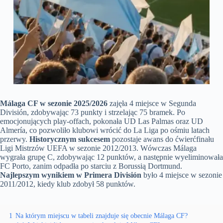
Málaga CF w sezonie 2025/2026
zajęła 4 miejsce w Segunda
División, zdobywając 73 punkty i strzelając 75 bramek. Po
emocjonujących play-offach, pokonała UD Las Palmas oraz UD
Almería, co pozwoliło klubowi wrócić do La Liga po ośmiu latach
przerwy.
Historycznym sukcesem
pozostaje awans do ćwierćfinału
Ligi Mistrzów UEFA w sezonie 2012/2013. Wówczas Málaga
wygrała grupę C, zdobywając 12 punktów, a następnie wyeliminowała
FC Porto, zanim odpadła po starciu z Borussią Dortmund.
Najlepszym wynikiem w Primera División
było 4 miejsce w sezonie
2011/2012, kiedy klub zdobył 58 punktów.
1
Na którym miejscu w tabeli znajduje się obecnie Málaga CF?