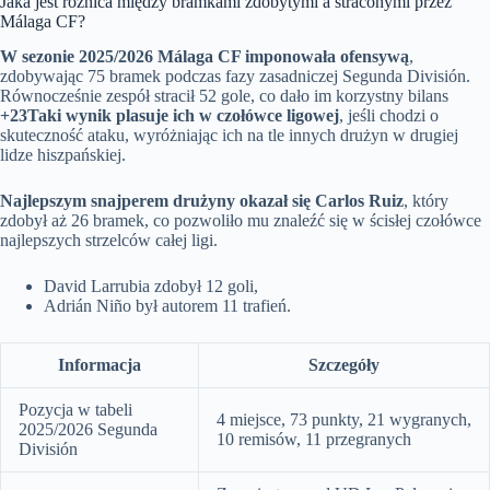
Jaka jest różnica między bramkami zdobytymi a straconymi przez
Málaga CF?
W sezonie 2025/2026 Málaga CF imponowała ofensywą
,
zdobywając 75 bramek podczas fazy zasadniczej Segunda División.
Równocześnie zespół stracił 52 gole, co dało im korzystny bilans
+23
Taki wynik plasuje ich w czołówce ligowej
, jeśli chodzi o
skuteczność ataku, wyróżniając ich na tle innych drużyn w drugiej
lidze hiszpańskiej.
Najlepszym snajperem drużyny okazał się Carlos Ruiz
, który
zdobył aż 26 bramek, co pozwoliło mu znaleźć się w ścisłej czołówce
najlepszych strzelców całej ligi.
David Larrubia zdobył 12 goli,
Adrián Niño był autorem 11 trafień.
Informacja
Szczegóły
Pozycja w tabeli
4 miejsce, 73 punkty, 21 wygranych,
2025/2026 Segunda
10 remisów, 11 przegranych
División