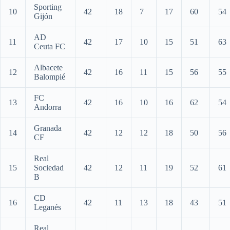
Sporting
10
42
18
7
17
60
54
Gijón
AD
11
42
17
10
15
51
63
Ceuta FC
Albacete
12
42
16
11
15
56
55
Balompié
FC
13
42
16
10
16
62
54
Andorra
Granada
14
42
12
12
18
50
56
CF
Real
15
Sociedad
42
12
11
19
52
61
B
CD
16
42
11
13
18
43
51
Leganés
Real