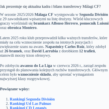
Jak prezentuje się aktualna kadra i bilans transferowy Málagi CF?
W sezonie 2025/2026
Málaga CF
występowała w
Segunda División
z 29 zawodnikami wpisanymi na listę drużyny. Wśród kluczowych
graczy wyróżniali się
bramkarz Alfonso Herrero
,
pomocnik Luismi
oraz
obrońca Montero
.
Latem 2025 roku klub przeprowadził kilka ważnych transferów, które
miały na celu wzmocnienie zespołu na istotnych pozycjach i
zwiększenie szans na awans.
Napastnicy Carlos Ruiz
, który zdobył
aż
26 bramek
, oraz
David Larrubia
z dorobkiem
12 trafień
,
stanowili mocny trzon ofensywy.
Po zdobyciu
awansu do La Liga
w czerwcu 2026 r., zarząd zespołu
przystąpił do planowania kolejnych ruchów transferowych. Głównym
celem było
wzmocnienie składu
, aby sprostać wymaganiom
najwyższej klasy rozgrywkowej.
Powiązane wpisy:
Rankingi Segunda División
Rankingi Ud Las Palmas
Rankingi CD Leganés