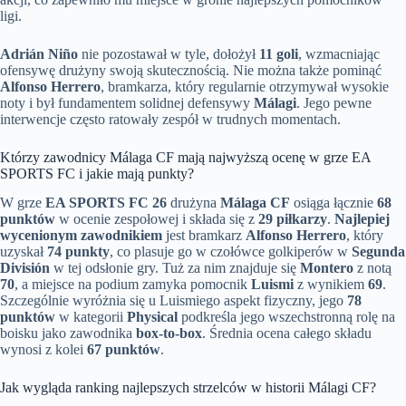
ligi.
Adrián Niño
nie pozostawał w tyle, dołożył
11 goli
, wzmacniając
ofensywę drużyny swoją skutecznością. Nie można także pominąć
Alfonso Herrero
, bramkarza, który regularnie otrzymywał wysokie
noty i był fundamentem solidnej defensywy
Málagi
. Jego pewne
interwencje często ratowały zespół w trudnych momentach.
Którzy zawodnicy Málaga CF mają najwyższą ocenę w grze EA
SPORTS FC i jakie mają punkty?
W grze
EA SPORTS FC 26
drużyna
Málaga CF
osiąga łącznie
68
punktów
w ocenie zespołowej i składa się z
29 piłkarzy
.
Najlepiej
wycenionym zawodnikiem
jest bramkarz
Alfonso Herrero
, który
uzyskał
74 punkty
, co plasuje go w czołówce golkiperów w
Segunda
División
w tej odsłonie gry. Tuż za nim znajduje się
Montero
z notą
70
, a miejsce na podium zamyka pomocnik
Luismi
z wynikiem
69
.
Szczególnie wyróżnia się u Luismiego aspekt fizyczny, jego
78
punktów
w kategorii
Physical
podkreśla jego wszechstronną rolę na
boisku jako zawodnika
box-to-box
. Średnia ocena całego składu
wynosi z kolei
67 punktów
.
Jak wygląda ranking najlepszych strzelców w historii Málagi CF?