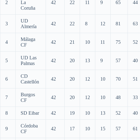
2
La
42
22
11
9
65
44
Coruña
UD
3
42
22
8
12
81
63
Almería
Málaga
4
42
21
10
11
75
52
CF
UD Las
5
42
20
13
9
57
40
Palmas
CD
6
42
20
12
10
70
51
Castellón
Burgos
7
42
20
12
10
48
33
CF
8
SD Eibar
42
19
10
13
52
40
Córdoba
9
42
17
10
15
57
61
CF