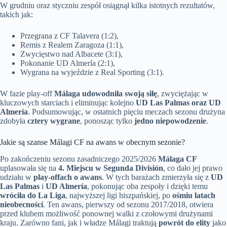
W grudniu oraz styczniu zespół osiągnął kilka istotnych rezultatów,
takich jak:
Przegrana z CF Talavera (1:2),
Remis z Realem Zaragoza (1:1),
Zwycięstwo nad Albacete (3:1),
Pokonanie UD Almería (2:1),
Wygrana na wyjeździe z Real Sporting (3:1).
W fazie play-off
Málaga udowodniła swoją siłę
, zwyciężając w
kluczowych starciach i eliminując kolejno
UD Las Palmas oraz UD
Almería
. Podsumowując, w ostatnich pięciu meczach sezonu drużyna
zdobyła
cztery wygrane
, ponosząc tylko
jedno niepowodzenie
.
Jakie są szanse Málagi CF na awans w obecnym sezonie?
Po zakończeniu sezonu zasadniczego 2025/2026
Málaga CF
uplasowała się na
4. Miejscu w Segunda División
, co dało jej prawo
udziału w
play-offach o awans
. W tych barażach zmierzyła się z
UD
Las Palmas
i
UD Almería
, pokonując oba zespoły i dzięki temu
wróciła do La Liga
, najwyższej ligi hiszpańskiej, po
ośmiu latach
nieobecności
. Ten awans, pierwszy od sezonu 2017/2018, otwiera
przed klubem możliwość ponownej walki z czołowymi drużynami
kraju. Zarówno fani, jak i władze Málagi traktują
powrót do elity
jako