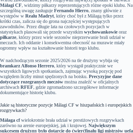
Málagi CF
, widzimy piłkarzy reprezentujących różne epoki klubu. Na
szczególną uwagę zasługuje
Fernando Hierro
, znany głównie z
występów w
Realu Madryt
, który choć był z Málagą tylko przez
krótki czas, zalicza się do grona najczęściej występujących
zawodników. Przez długie lata na czołowych pozycjach w
statystykach plasowali się przede wszystkim
wychowankowie
oraz
piłkarze
, którzy przez wiele sezonów nieprzerwanie brali udział w
meczach. Ich oddanie i konsekwentna obecność na murawie miały
ogromny wpływ na kształtowanie historii tego klubu.
W nadchodzącym sezonie 2025/2026 na tle drużyny wybija się
bramkarz Alfonso Herrero
, który wystąpił praktycznie we
wszystkich ligowych spotkaniach, zajmując wysoką pozycję pod
względem liczby minut spędzonych na boisku.
Precyzyjne dane
dotyczące rozegranych meczów
można znaleźć w oficjalnych
archiwach
RFEF
, gdzie zgromadzono szczegółowe informacje
dokumentujące historię klubu.
Jakie są historyczne pozycje Málagi CF w hiszpańskich i europejskich
rozgrywkach?
Málaga cf
wielokrotnie brała udział w prestiżowych rozgrywkach
zarówno na arenie europejskiej, jak i krajowej.
Największym
sukcesem drużyny było dotarcie do ćwierćfinału ligi mistrzów uefa