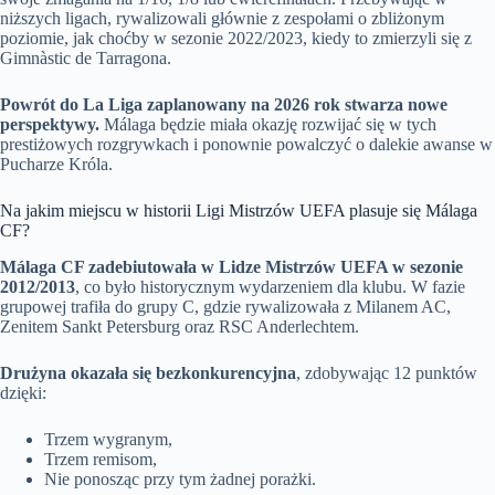
niższych ligach, rywalizowali głównie z zespołami o zbliżonym
poziomie, jak choćby w sezonie 2022/2023, kiedy to zmierzyli się z
Gimnàstic de Tarragona.
Powrót do La Liga zaplanowany na 2026 rok stwarza nowe
perspektywy.
Málaga będzie miała okazję rozwijać się w tych
prestiżowych rozgrywkach i ponownie powalczyć o dalekie awanse w
Pucharze Króla.
Na jakim miejscu w historii Ligi Mistrzów UEFA plasuje się Málaga
CF?
Málaga CF zadebiutowała w Lidze Mistrzów UEFA w sezonie
2012/2013
, co było historycznym wydarzeniem dla klubu. W fazie
grupowej trafiła do grupy C, gdzie rywalizowała z Milanem AC,
Zenitem Sankt Petersburg oraz RSC Anderlechtem.
Drużyna okazała się bezkonkurencyjna
, zdobywając 12 punktów
dzięki:
Trzem wygranym,
Trzem remisom,
Nie ponosząc przy tym żadnej porażki.