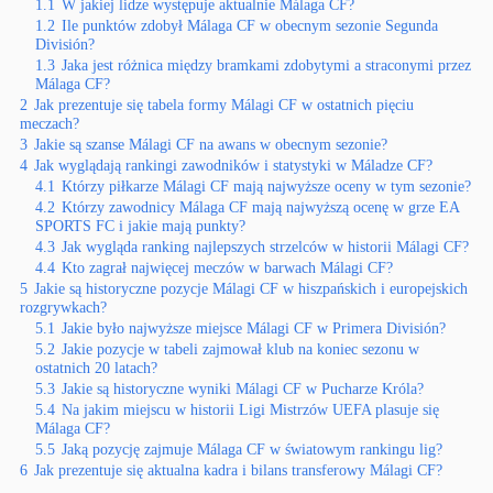
1.1
W jakiej lidze występuje aktualnie Málaga CF?
1.2
Ile punktów zdobył Málaga CF w obecnym sezonie Segunda
División?
1.3
Jaka jest różnica między bramkami zdobytymi a straconymi przez
Málaga CF?
2
Jak prezentuje się tabela formy Málagi CF w ostatnich pięciu
meczach?
3
Jakie są szanse Málagi CF na awans w obecnym sezonie?
4
Jak wyglądają rankingi zawodników i statystyki w Máladze CF?
4.1
Którzy piłkarze Málagi CF mają najwyższe oceny w tym sezonie?
4.2
Którzy zawodnicy Málaga CF mają najwyższą ocenę w grze EA
SPORTS FC i jakie mają punkty?
4.3
Jak wygląda ranking najlepszych strzelców w historii Málagi CF?
4.4
Kto zagrał najwięcej meczów w barwach Málagi CF?
5
Jakie są historyczne pozycje Málagi CF w hiszpańskich i europejskich
rozgrywkach?
5.1
Jakie było najwyższe miejsce Málagi CF w Primera División?
5.2
Jakie pozycje w tabeli zajmował klub na koniec sezonu w
ostatnich 20 latach?
5.3
Jakie są historyczne wyniki Málagi CF w Pucharze Króla?
5.4
Na jakim miejscu w historii Ligi Mistrzów UEFA plasuje się
Málaga CF?
5.5
Jaką pozycję zajmuje Málaga CF w światowym rankingu lig?
6
Jak prezentuje się aktualna kadra i bilans transferowy Málagi CF?