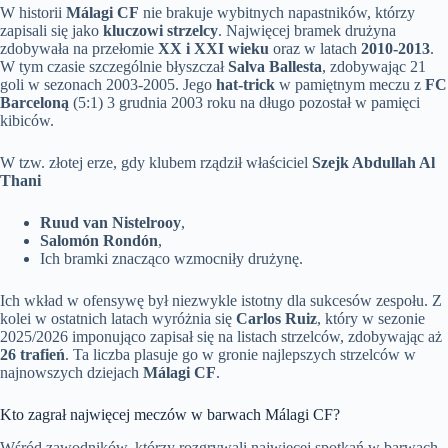
W historii
Málagi CF
nie brakuje wybitnych napastników, którzy
zapisali się jako
kluczowi strzelcy
. Najwięcej bramek drużyna
zdobywała na przełomie
XX i XXI wieku
oraz w latach
2010-2013
.
W tym czasie szczególnie błyszczał
Salva Ballesta
, zdobywając 21
goli w sezonach 2003-2005. Jego
hat-trick
w pamiętnym meczu z
FC
Barceloną
(5:1) 3 grudnia 2003 roku na długo pozostał w pamięci
kibiców.
W tzw. złotej erze, gdy klubem rządził właściciel
Szejk Abdullah Al
Thani
Ruud van Nistelrooy
,
Salomón Rondón
,
Ich bramki znacząco wzmocniły drużynę.
Ich wkład w ofensywę był niezwykle istotny dla sukcesów zespołu. Z
kolei w ostatnich latach wyróżnia się
Carlos Ruiz
, który w sezonie
2025/2026 imponująco zapisał się na listach strzelców, zdobywając aż
26 trafień
. Ta liczba plasuje go w gronie najlepszych strzelców w
najnowszych dziejach
Málagi CF
.
Kto zagrał najwięcej meczów w barwach Málagi CF?
Wśród zawodników, którzy rozgrywali najwięcej spotkań w barwach