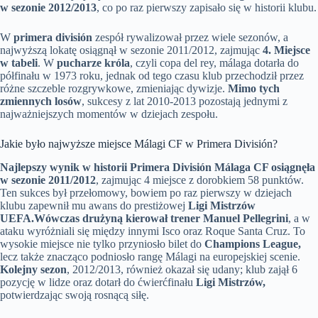
w sezonie 2012/2013
, co po raz pierwszy zapisało się w historii klubu.
W
primera división
zespół rywalizował przez wiele sezonów, a
najwyższą lokatę osiągnął w sezonie 2011/2012, zajmując
4. Miejsce
w tabeli
. W
pucharze króla
, czyli copa del rey, málaga dotarła do
półfinału w 1973 roku, jednak od tego czasu klub przechodził przez
różne szczeble rozgrywkowe, zmieniając dywizje.
Mimo tych
zmiennych losów
, sukcesy z lat 2010-2013 pozostają jednymi z
najważniejszych momentów w dziejach zespołu.
Jakie było najwyższe miejsce Málagi CF w Primera División?
Najlepszy wynik w historii Primera División Málaga CF osiągnęła
w sezonie 2011/2012
, zajmując 4 miejsce z dorobkiem 58 punktów.
Ten sukces był przełomowy, bowiem po raz pierwszy w dziejach
klubu zapewnił mu awans do prestiżowej
Ligi Mistrzów
UEFA.
Wówczas drużyną kierował trener Manuel Pellegrini
, a w
ataku wyróżniali się między innymi Isco oraz Roque Santa Cruz. To
wysokie miejsce nie tylko przyniosło bilet do
Champions League,
lecz także znacząco podniosło rangę Málagi na europejskiej scenie.
Kolejny sezon
, 2012/2013, również okazał się udany; klub zajął 6
pozycję w lidze oraz dotarł do ćwierćfinału
Ligi Mistrzów,
potwierdzając swoją rosnącą siłę.