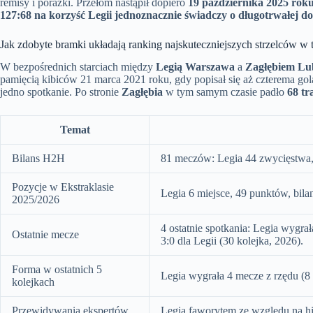
remisy i porażki. Przełom nastąpił dopiero
19 października 2025 rok
127:68 na korzyść Legii jednoznacznie świadczy o długotrwałej 
Jak zdobyte bramki układają ranking najskuteczniejszych strzelców w t
W bezpośrednich starciach między
Legią Warszawa
a
Zagłębiem Lu
pamięcią kibiców 21 marca 2021 roku, gdy popisał się aż czterema go
jedno spotkanie. Po stronie
Zagłębia
w tym samym czasie padło
68 tr
Temat
Bilans H2H
81 meczów: Legia 44 zwycięstwa, 
Pozycje w Ekstraklasie
Legia 6 miejsce, 49 punktów, bila
2025/2026
4 ostatnie spotkania: Legia wygrał
Ostatnie mecze
3:0 dla Legii (30 kolejka, 2026).
Forma w ostatnich 5
Legia wygrała 4 mecze z rzędu (8 g
kolejkach
Przewidywania ekspertów
Legia faworytem ze względu na hi