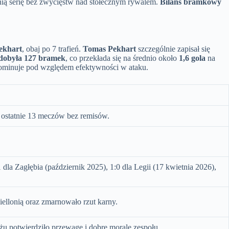
tnią serię bez zwycięstw nad stołecznym rywalem.
Bilans bramkowy
ekhart
, obaj po 7 trafień.
Tomas Pekhart
szczególnie zapisał się
zdobyła 127 bramek
, co przekłada się na średnio około
1,6 gola
na
 dominuje pod względem efektywności w ataku.
 ostatnie 13 meczów bez remisów.
1 dla Zagłębia (październik 2025), 1:0 dla Legii (17 kwietnia 2026),
iellonią oraz zmarnowało rzut karny.
u potwierdziło przewagę i dobre morale zespołu.