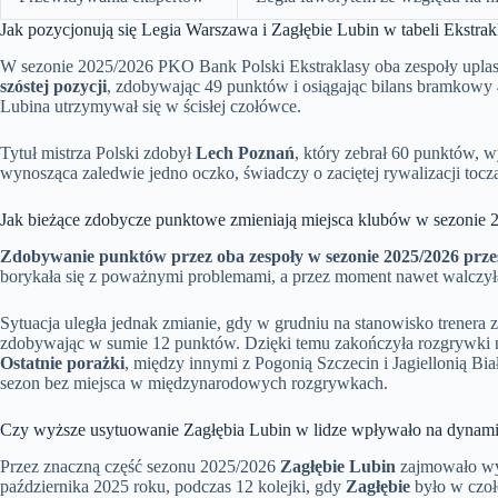
Jak pozycjonują się Legia Warszawa i Zagłębie Lubin w tabeli Ekstrak
W sezonie 2025/2026 PKO Bank Polski Ekstraklasy oba zespoły uplasow
szóstej pozycji
, zdobywając 49 punktów i osiągając bilans bramkowy 4
Lubina utrzymywał się w ścisłej czołówce.
Tytuł mistrza Polski zdobył
Lech Poznań
, który zebrał 60 punktów, w
wynosząca zaledwie jedno oczko, świadczy o zaciętej rywalizacji tocząc
Jak bieżące zdobycze punktowe zmieniają miejsca klubów w sezonie 
Zdobywanie punktów przez oba zespoły w sezonie 2025/2026 prze
borykała się z poważnymi problemami, a przez moment nawet walczył
Sytuacja uległa jednak zmianie, gdy w grudniu na stanowisko trenera
zdobywając w sumie 12 punktów. Dzięki temu zakończyła rozgrywki
Ostatnie porażki
, między innymi z Pogonią Szczecin i Jagiellonią B
sezon bez miejsca w międzynarodowych rozgrywkach.
Czy wyższe usytuowanie Zagłębia Lubin w lidze wpływało na dynami
Przez znaczną część sezonu 2025/2026
Zagłębie Lubin
zajmowało wy
października 2025 roku, podczas 12 kolejki, gdy
Zagłębie
było w czoł