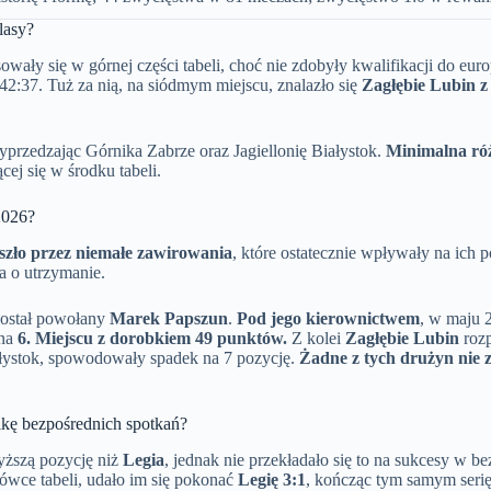
lasy?
ały się w górnej części tabeli, choć nie zdobyły kwalifikacji do eur
2:37. Tuż za nią, na siódmym miejscu, znalazło się
Zagłębie Lubin z
yprzedzając Górnika Zabrze oraz Jagiellonię Białystok.
Minimalna róż
ej się w środku tabeli.
2026?
szło przez niemałe zawirowania
, które ostatecznie wpływały na ich 
a o utrzymanie.
 został powołany
Marek Papszun
.
Pod jego kierownictwem
, w maju 
 na
6. Miejscu z dorobkiem 49 punktów.
Z kolei
Zagłębie Lubin
rozp
iałystok, spowodowały spadek na 7 pozycję.
Żadne z tych drużyn nie
kę bezpośrednich spotkań?
ższą pozycję niż
Legia
, jednak nie przekładało się to na sukcesy w 
ówce tabeli, udało im się pokonać
Legię 3:1
, kończąc tym samym serię