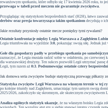
rewanżowym spotkaniu, które odbyło się 17 kwietnia 2026 roku, to j
przewaga w tabeli przed meczem nie gwarantuje zwycięstwa
.
Przyglądając się statystykom bezpośrednich starć (H2H), łatwo zauwa
derbów oraz presja towarzysząca takim spotkaniom
decydują o ich
Jakie rezultaty przyniosły ostatnie mecze pomiędzy tymi rywalami?
Ostatnie konfrontacje między Legią Warszawa a Zagłębiem Lubin
Legia triumfowała na wyjeździe
3:0
, pokazując swoją siłę. Jednak ju
Gole dla gospodarzy padły w przebiegu spotkania po samobójczym
zaznaczyć, że Legia musiała radzić sobie w osłabieniu, po czerwone
dla warszawskiej drużyny. Ten sukces pozwolił Legii utrzymać passę d
Legii, tym razem aż
0:3
.
Podsumowując ostatnie cztery bezpośredni
Jak domowa seria zwycięstw buduje statystyczną przewagę piłkarzy ze
Statystyka zwycięstw Legii Warszawa na własnym terenie w tej ry
po kolejne triumfy nad Zagłębiem, umacniając tym samym swoją domina
2025/2026, zakończyło się skromnym, ale skutecznym zwycięstwem L
Analiza ogólnych statystyk ukazuje
, że na własnym boisku Legia z
wyjazdach. Ten wyraźny atut gry u siebie stanowi istotny czynnik pot