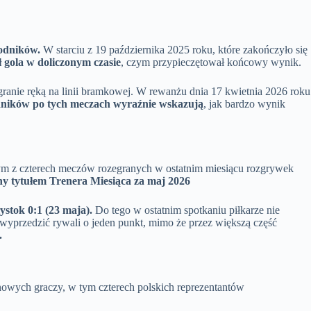
odników.
W starciu z 19 października 2025 roku, które zakończyło się
ł gola w doliczonym czasie
, czym przypieczętował końcowy wynik.
zagranie ręką na linii bramkowej. W rewanżu dnia 17 kwietnia 2026 roku
ników po tych meczach wyraźnie wskazują
, jak bardzo wynik
m z czterech meczów rozegranych w ostatnim miesiącu rozgrywek
y tytułem Trenera Miesiąca za maj 2026
łystok 0:1 (23 maja).
Do tego w ostatnim spotkaniu piłkarze nie
a wyprzedzić rywali o jeden punkt, mimo że przez większą część
.
nowych graczy, w tym czterech polskich reprezentantów