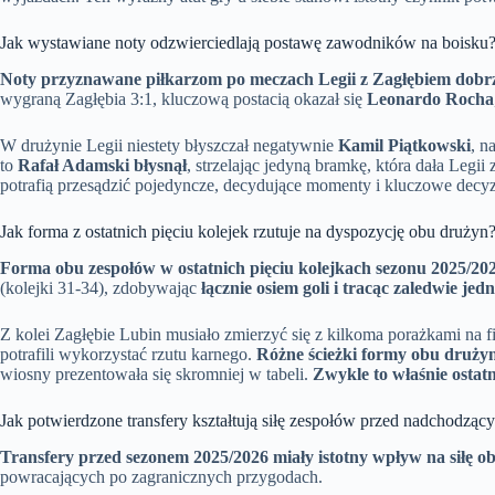
Jak wystawiane noty odzwierciedlają postawę zawodników na boisku
Noty przyznawane piłkarzom po meczach Legii z Zagłębiem dobrz
wygraną Zagłębia 3:1, kluczową postacią okazał się
Leonardo Rocha
W drużynie Legii niestety błyszczał negatywnie
Kamil Piątkowski
, n
to
Rafał Adamski błysnął
, strzelając jedyną bramkę, która dała Legi
potrafią przesądzić pojedyncze, decydujące momenty i kluczowe decyzj
Jak forma z ostatnich pięciu kolejek rzutuje na dyspozycję obu drużyn
Forma obu zespołów w ostatnich pięciu kolejkach sezonu 2025/20
(kolejki 31-34), zdobywając
łącznie osiem goli i tracąc zaledwie jed
Z kolei Zagłębie Lubin musiało zmierzyć się z kilkoma porażkami na f
potrafili wykorzystać rzutu karnego.
Różne ścieżki formy obu drużyn
wiosny prezentowała się skromniej w tabeli.
Zwykle to właśnie ostatn
Jak potwierdzone transfery kształtują siłę zespołów przed nadchodz
Transfery przed sezonem 2025/2026 miały istotny wpływ na siłę ob
powracających po zagranicznych przygodach.