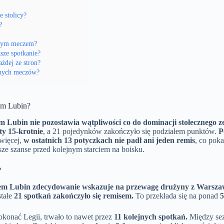
e stolicy?
?
zącym meczem?
ższe spotkanie?
żdej ze stron?
wanych meczów?
em Lubin?
 Lubin nie pozostawia wątpliwości co do dominacji stołecznego z
ty 15-krotnie
, a 21 pojedynków zakończyło się podziałem punktów.
P
więcej,
w ostatnich 13 potyczkach nie padł ani jeden remis
, co pok
sze szanse przed kolejnym starciem na boisku.
?
biem Lubin zdecydowanie wskazuje na przewagę drużyny z Warsza
stałe
21 spotkań zakończyło się remisem.
To przekłada się na ponad
5
pokonać Legii, trwało to nawet przez
11 kolejnych spotkań.
Między sez