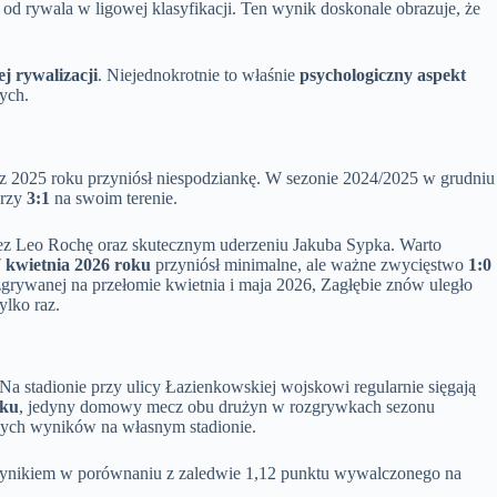
 od rywala w ligowej klasyfikacji. Ten wynik doskonale obrazuje, że
j rywalizacji
. Niejednokrotnie to właśnie
psychologiczny aspekt
ych.
cz 2025 roku przyniósł niespodziankę. W sezonie 2024/2025 w grudniu
arzy
3:1
na swoim terenie.
z Leo Rochę oraz skutecznym uderzeniu Jakuba Sypka. Warto
 kwietnia 2026 roku
przyniósł minimalne, ale ważne zwycięstwo
1:0
ozgrywanej na przełomie kwietnia i maja 2026, Zagłębie znów uległo
ylko raz.
Na stadionie przy ulicy Łazienkowskiej wojskowi regularnie sięgają
oku
, jedyny domowy mecz obu drużyn w rozgrywkach sezonu
nych wyników na własnym stadionie.
m wynikiem w porównaniu z zaledwie 1,12 punktu wywalczonego na