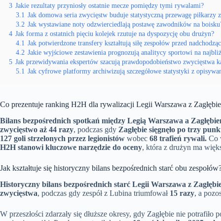
3
Jakie rezultaty przyniosły ostatnie mecze pomiędzy tymi rywalami?
3.1
Jak domowa seria zwycięstw buduje statystyczną przewagę piłkarzy z
3.2
Jak wystawiane noty odzwierciedlają postawę zawodników na boisku
4
Jak forma z ostatnich pięciu kolejek rzutuje na dyspozycję obu drużyn?
4.1
Jak potwierdzone transfery kształtują siłę zespołów przed nadchod
4.2
Jakie wyjściowe zestawienia prognozują analitycy sportowi na najbli
5
Jak przewidywania ekspertów szacują prawdopodobieństwo zwycięstwa ka
5.1
Jak cyfrowe platformy archiwizują szczegółowe statystyki z opisy
Co prezentuje ranking H2H dla rywalizacji Legii Warszawa z Zagłębi
Bilans bezpośrednich spotkań między Legią Warszawa a Zagłębiem
zwycięstwo aż 44 razy
, podczas gdy
Zagłębie sięgnęło po trzy punk
127 goli strzelonych przez legionistów
wobec
68 trafień rywali.
Co 
H2H stanowi kluczowe narzędzie do oceny
, która z drużyn ma więk
Jak kształtuje się historyczny bilans bezpośrednich starć obu zespołów
Historyczny bilans bezpośrednich starć Legii Warszawa z Zagłę
zwycięstwa
, podczas gdy zespół z Lubina triumfował
15 razy
, a pozo
W przeszłości zdarzały się dłuższe okresy, gdy Zagłębie nie potrafiło 