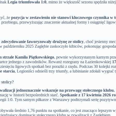
ednak
Legia triumfowała 1:0
, mimo że większość sezonu spędziła niżej
żyć, że
pozycja w zestawieniu nie stanowi kluczowego czynnika w te
 przebiegu, przewyższając znaczenie aktualnej formy i osiągnięć ligow
 zdecydowanie faworyzowały drużynę ze stolicy
, choć jesienny me
ż w październiku 2025 Zagłębie zaskoczyło kibiców, pokonując gospod
 strzale Kamila Piątkowskiego
, pewnie wykorzystanym karnym prze
j kartce jednego z zawodników. Rewanż rozegrany na Łazienkowskiej
17
ziesięciu ligowych spotkań bez porażki z rzędu. Podczas 30 kolejki r
e starcia
, Legioniści odnieśli trzy triumfy, a lubinianie zdołali wygrać t
 stolicy?
walizacji jednoznacznie wskazuje na przewagę stołecznego klubu.
cję w historii bezpośrednich starć.
Spotkanie z 17 kwietnia 2026 r
egii 1:0. Tym samym piłkarze z Warszawy podtrzymali serię pozytyw
dobywała średnio 1,76 punktu na spotkanie, co jest znacząco lepszy
wierdzający dominację stołecznego klubu w rywalizacji z Zagłębiem.