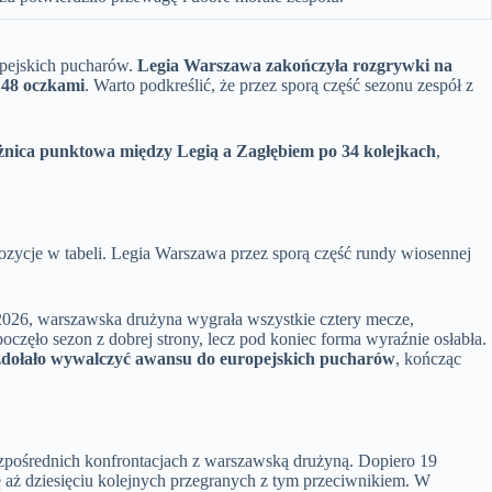
opejskich pucharów.
Legia Warszawa zakończyła rozgrywki na
 48 oczkami
. Warto podkreślić, że przez sporą część sezonu zespół z
nica punktowa między Legią a Zagłębiem po 34 kolejkach
,
pozycje w tabeli. Legia Warszawa przez sporą część rundy wiosennej
2026, warszawska drużyna wygrała wszystkie cztery mecze,
oczęło sezon z dobrej strony, lecz pod koniec forma wyraźnie osłabła.
 zdołało wywalczyć awansu do europejskich pucharów
, kończąc
bezpośrednich konfrontacjach z warszawską drużyną. Dopiero 19
 aż dziesięciu kolejnych przegranych z tym przeciwnikiem. W