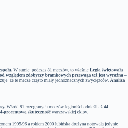
espołu.
W sumie, podczas 81 meczów, to właśnie
Legia świętowała
od względem zdobyczy bramkowych przewaga też jest wyraźna
–
azuje, że te mecze często miały jednoznacznych zwycięzców.
Analiza
wy.
Wśród 81 rozegranych meczów legioniści odnieśli aż
44
4-procentową skuteczność
warszawskiej ekipy.
onem 1995/96 a rokiem 2000 lubińska drużyna notowała jedynie