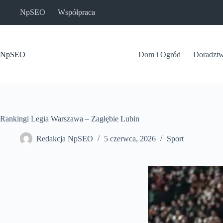
Przejdź
NpSEO
Współpraca
do
treści
NpSEO
Dom i Ogród
Doradzt
Rankingi Legia Warszawa – Zagłębie Lubin
Redakcja NpSEO
5 czerwca, 2026
Sport