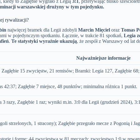
u
, kiedy to Zagłębie wygrało z Legią
3:1
, przerywając blisko sześciole
dominacji warszawskiej drużyny w tym pojedynku.
ej rywalizacji?
bin
najwięcej bramek dla Legii zdobyli
Marcin Mięciel
oraz
Tomas P
lami w pojedynczym spotkaniu. Łącznie, w trakcie 81 spotkań,
Legia 
afień
.
Te statystyki wyraźnie ukazują
, że zespół z Warszawy od lat
Najważniejsze informacje
Zagłębie 15 zwycięstw, 21 remisów; Bramki: Legia 127, Zagłębie 68;
ns 42:37; Zagłębie 7 miejsce, 48 punktów; minimalna różnica 1 punkt.
a 3 razy, Zagłębie 1 raz; wyniki m.in. 3:0 dla Legii (grudzień 2024), 3:
oli strzelonych, 1 stracony); Zagłębie przegrało mecze z Pogonią i Jag
storię i formę; 44 zwycięstwa w 81 meczach; zwycięstwo 1:0 w rewanż