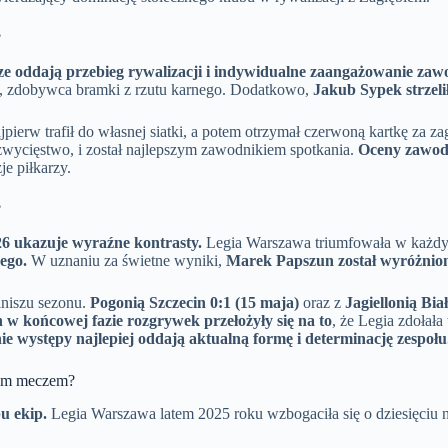
?
e oddają przebieg rywalizacji i indywidualne zaangażowanie zaw
, zdobywca bramki z rzutu karnego. Dodatkowo,
Jakub Sypek strzeli
ajpierw trafił do własnej siatki, a potem otrzymał czerwoną kartkę za 
i zwycięstwo, i został najlepszym zawodnikiem spotkania.
Oceny zawod
e piłkarzy.
?
26 ukazuje wyraźne kontrasty.
Legia Warszawa triumfowała w każdy
nego.
W uznaniu za świetne wyniki,
Marek Papszun został wyróżnion
iniszu sezonu.
Pogonią Szczecin 0:1 (15 maja)
oraz z
Jagiellonią Bia
 w końcowej fazie rozgrywek przełożyły się na to
, że Legia zdołał
ie występy najlepiej oddają aktualną formę i determinację zespołu
ącym meczem?
u ekip.
Legia Warszawa latem 2025 roku wzbogaciła się o dziesięciu 