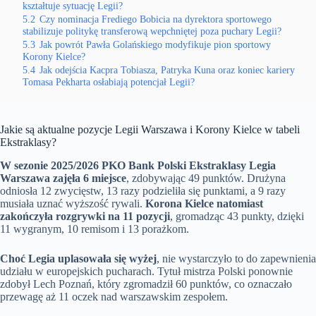
kształtuje sytuację Legii?
5.2
Czy nominacja Frediego Bobicia na dyrektora sportowego
stabilizuje politykę transferową wepchniętej poza puchary Legii?
5.3
Jak powrót Pawła Golańskiego modyfikuje pion sportowy
Korony Kielce?
5.4
Jak odejścia Kacpra Tobiasza, Patryka Kuna oraz koniec kariery
Tomasa Pekharta osłabiają potencjał Legii?
Jakie są aktualne pozycje Legii Warszawa i Korony Kielce w tabeli
Ekstraklasy?
W sezonie 2025/2026 PKO Bank Polski Ekstraklasy Legia
Warszawa zajęła 6 miejsce
, zdobywając 49 punktów. Drużyna
odniosła 12 zwycięstw, 13 razy podzieliła się punktami, a 9 razy
musiała uznać wyższość rywali.
Korona Kielce natomiast
zakończyła rozgrywki na 11 pozycji
, gromadząc 43 punkty, dzięki
11 wygranym, 10 remisom i 13 porażkom.
Choć Legia uplasowała się wyżej
, nie wystarczyło to do zapewnienia
udziału w europejskich pucharach. Tytuł mistrza Polski ponownie
zdobył Lech Poznań, który zgromadził 60 punktów, co oznaczało
przewagę aż 11 oczek nad warszawskim zespołem.