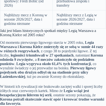
sportowy: Fredi Bobić (od
przebudowa zespołu i
2026)
transfery
Najbliższy mecz z Koroną w
Najbliższy mecz z Legią w
sezonie 2026/2027, data i
sezonie 2026/2027, data i
godzina nieznane
godzina nieznane
Jaki jest bilans historycznych spotkań między Legią Warszawa a
Koroną Kielce od 2005 roku?
Od momentu pierwszego ligowego starcia w 2005 roku,
Legia
Warszawa i Korona Kielce zmierzyły się ze sobą w sumie 44 razy
w różnych rozgrywkach
, z czego 38 to pojedynki ligowe. Z tej
liczby,
legioniści triumfowali w 27 spotkaniach
, natomiast
Korona
odniosła 9 zwycięstw
, a
8 meczów zakończyło się podziałem
punktów
.
Legia wygrywa około 61,4% tych konfrontacji
, co
wyraźnie świadczy o jej przewadze na boisku.
Pierwszy ligowy
pojedynek obu drużyn odbył się na stadionie przy ulicy
Łazienkowskiej
, tuż po awansie Korony do ekstraklasy.
W historii ich rywalizacji nie brakowało zaciętej walki i sporej liczby
żółtych oraz czerwonych kartek. Mimo że
Legia wciąż jest
bezapelacyjnym liderem tej serii
, ostatnie sezony pokazują, że
Korona potrafi skutecznie stawić opór i kreować trudne warunki
dla faworyta
.