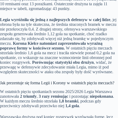
10 remisami oraz 13 porażkami. Ostatecznie drużyna ta zajęła 11
miejsce w tabeli, zgromadzając 43 punkty.
Legia wyróżniła się jedną z najlepszych defensyw w całej lidze
, jej
obrona była na tyle skuteczna, że średnia straconych bramek w meczu
nie przekroczyła 0,4. Z drugiej strony, ofensywa warszawskiego
zespołu generowała średnio 1,12 gola na spotkanie, choć rzadko
zdarzało się, by zdobywali więcej niż jedną bramkę w pojedynczym
meczu.
Korona Kielce natomiast zaprezentowała wyraźną
poprawę formy w końcówce sezonu.
W ostatnich pięciu meczach
strzelała średnio 1,6 gola na mecz i traciła niewiele ponad 0,2 gola na
spotkanie, co wskazuje na znaczne wzmocnienie linii obronnej pod
koniec rozgrywek.
Porównując statystyki obu drużyn
, widać, że
przewagę w defensywie zdecydowanie miała Legia, mimo iż pod
względem skuteczności w ataku oba zespoły były dość wyrównane.
Jak prezentuje się forma Legii i Korony w ostatnich pięciu meczach?
W ostatnich pięciu spotkaniach sezonu 2025/2026 Legia Warszawa
zanotowała
2 triumfy
,
3 razy remisując
i pozostając
niepokonana
.
W każdym meczu średnio strzelała
1,8 bramki
, podczas gdy
przeciwnicy zdobywali przeciwko niej
1,4 gola
.
Warszawska drużyna pod koniec rozgrywek wyrównała formę, lecz