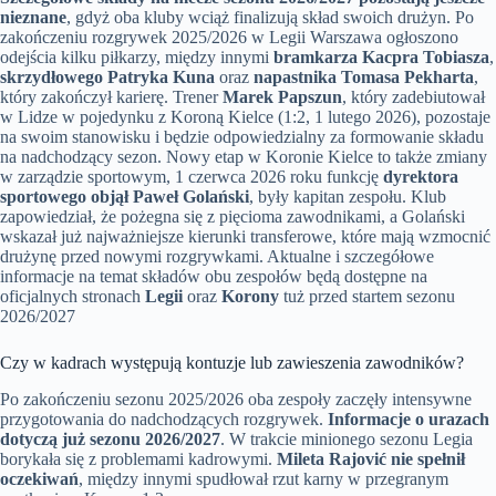
nieznane
, gdyż oba kluby wciąż finalizują skład swoich drużyn. Po
zakończeniu rozgrywek 2025/2026 w Legii Warszawa ogłoszono
odejścia kilku piłkarzy, między innymi
bramkarza Kacpra Tobiasza
,
skrzydłowego Patryka Kuna
oraz
napastnika Tomasa Pekharta
,
który zakończył karierę. Trener
Marek Papszun
, który zadebiutował
w Lidze w pojedynku z Koroną Kielce (1:2, 1 lutego 2026), pozostaje
na swoim stanowisku i będzie odpowiedzialny za formowanie składu
na nadchodzący sezon. Nowy etap w Koronie Kielce to także zmiany
w zarządzie sportowym, 1 czerwca 2026 roku funkcję
dyrektora
sportowego objął Paweł Golański
, były kapitan zespołu. Klub
zapowiedział, że pożegna się z pięcioma zawodnikami, a Golański
wskazał już najważniejsze kierunki transferowe, które mają wzmocnić
drużynę przed nowymi rozgrywkami. Aktualne i szczegółowe
informacje na temat składów obu zespołów będą dostępne na
oficjalnych stronach
Legii
oraz
Korony
tuż przed startem sezonu
2026/2027
Czy w kadrach występują kontuzje lub zawieszenia zawodników?
Po zakończeniu sezonu 2025/2026 oba zespoły zaczęły intensywne
przygotowania do nadchodzących rozgrywek.
Informacje o urazach
dotyczą już sezonu 2026/2027
. W trakcie minionego sezonu Legia
borykała się z problemami kadrowymi.
Mileta Rajović nie spełnił
oczekiwań
, między innymi spudłował rzut karny w przegranym