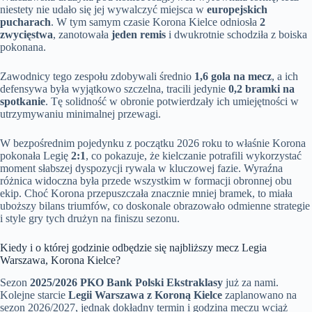
niestety nie udało się jej wywalczyć miejsca w
europejskich
pucharach
. W tym samym czasie Korona Kielce odniosła
2
zwycięstwa
, zanotowała
jeden remis
i dwukrotnie schodziła z boiska
pokonana.
Zawodnicy tego zespołu zdobywali średnio
1,6 gola na mecz
, a ich
defensywa była wyjątkowo szczelna, tracili jedynie
0,2 bramki na
spotkanie
. Tę solidność w obronie potwierdzały ich umiejętności w
utrzymywaniu minimalnej przewagi.
W bezpośrednim pojedynku z początku 2026 roku to właśnie Korona
pokonała Legię
2:1
, co pokazuje, że kielczanie potrafili wykorzystać
moment słabszej dyspozycji rywala w kluczowej fazie. Wyraźna
różnica widoczna była przede wszystkim w formacji obronnej obu
ekip. Choć Korona przepuszczała znacznie mniej bramek, to miała
uboższy bilans triumfów, co doskonale obrazowało odmienne strategie
i style gry tych drużyn na finiszu sezonu.
Kiedy i o której godzinie odbędzie się najbliższy mecz Legia
Warszawa, Korona Kielce?
Sezon
2025/2026 PKO Bank Polski Ekstraklasy
już za nami.
Kolejne starcie
Legii Warszawa z Koroną Kielce
zaplanowano na
sezon 2026/2027, jednak dokładny termin i godzina meczu wciąż