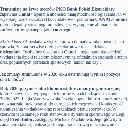
Transmisje na żywo
meczów
PKO Bank Polski Ekstraklasy
zapewnia
Canal+ Sport
, a abonenci mają możliwość oglądania ich w
wysokiej rozdzielczości
HD
. Dodatkowo, platforma
CANAL+ online
oferuje legalny streaming, umożliwiając wykupienie abonamentu
zarówno
miesięcznego
, jak i
rocznego
.
Ekstraklasa SA
posiada wyłączne prawa do nadawania transmisji, co
sprawia, że inne serwisy oferujące darmowe relacje działają
nielegalnie
. Osoby bez dostępu do
Canal+
mogą natomiast śledzić
wydarzenia dzięki relacjom tekstowym na oficjalnych stronach drużyn
oraz popularnych portalach sportowych, takich jak czy .
Jak zmiany strukturalne w 2026 roku determinują wyniki i pozycje
obu klubów?
Rok 2026 przyniósł obu klubom istotne zmiany organizacyjne
,
które z pewnością wpłyną na ich formę w nadchodzącym sezonie
2026/2027. Legia Warszawa zakończyła poprzedni sezon na 6 pozycji,
co oznaczało brak awansu do europejskich rozgrywek i konieczność
ograniczenia wydatków oraz reorganizacji pionu sportowego. W
czerwcu tego samego roku stanowisko dyrektora sportowego w Legii
objął
Fredi Bobić
, zastępując Michała Żewłakowa. Jego głównym
zadaniem stała się realizacja strategii transferowej oraz sprawne