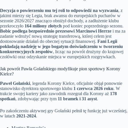
Decyzja o powierzeniu mu tej roli to odpowiedź na wyzwania
, z
jakimi mierzy się Legia, brak awansu do europejskich pucharów w
sezonie 2026/2027 znacząco obniżył dochody, a zadłużenie klubu
przekroczyło
164 miliony złotych
pod koniec poprzedniego sezonu.
Bobic podlega bezpośrednio prezesowi Marcinowi Herrze
i ma za
zadanie wdrożyć nową strategię transferową, której celem jest
dostosowanie działań do obecnej sytuacji finansowej.
Fani Legii
pokładają nadzieję w jego bogatym doświadczeniu w tworzeniu
konkurencyjnych zespołów
, licząc na powrót drużyny do krajowej
czołówki oraz odzyskanie miejsca w europejskich rozgrywkach.
Jak powrót Pawła Golańskiego modyfikuje pion sportowy Korony
Kielce?
Paweł Golański
, legenda Korony Kielce, oficjalnie objął ponownie
stanowisko dyrektora sportowego klubu
1 czerwca 2026 roku
. W
trakcie swojej kariery jako zawodnik rozegrał dla Korony aż
178
spotkań
, zdobywając przy tym
11 bramek i 31 asyst
.
Po zakończeniu aktywnej gry Golański pełnił tę funkcję już wcześniej,
w latach
2021-2024
.
Martina Remacle’a,