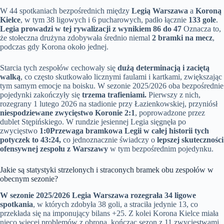
W 44 spotkaniach bezpośrednich między
Legią Warszawa
a
Koroną
Kielce
, w tym 38 ligowych i 6 pucharowych, padło łącznie
133 gole
.
Legia prowadzi w tej rywalizacji z wynikiem 86 do 47
Oznacza to,
że stołeczna drużyna zdobywała średnio niemal
2 bramki na mecz
,
podczas gdy Korona około jednej.
Starcia tych zespołów cechowały się
dużą determinacją i zaciętą
walką
, co często skutkowało licznymi faulami i kartkami, zwiększając
tym samym emocje na boisku. W sezonie 2025/2026 oba bezpośrednie
pojedynki zakończyły się
trzema trafieniami.
Pierwszy z nich,
rozegrany 1 lutego 2026 na stadionie przy Łazienkowskiej, przyniósł
niespodziewane zwycięstwo Koronie 2:1
, poprowadzone przez
dublet Stępińskiego. W rundzie jesiennej Legia sięgnęła po
zwycięstwo
1:0
Przewaga bramkowa Legii w całej historii tych
potyczek to 43:24,
co jednoznacznie świadczy o
lepszej skuteczności
ofensywnej zespołu z Warszawy
w tym bezpośrednim pojedynku.
Jakie są statystyki strzelonych i straconych bramek obu zespołów w
obecnym sezonie?
W sezonie 2025/2026 Legia Warszawa rozegrała 34 ligowe
spotkania
, w których zdobyła 38 goli, a straciła jedynie 13, co
przekłada się na imponujący bilans +25. Z kolei Korona Kielce miała
nieco więcej problemów z obroną, kończąc sezon z 11 zwycięstwami,