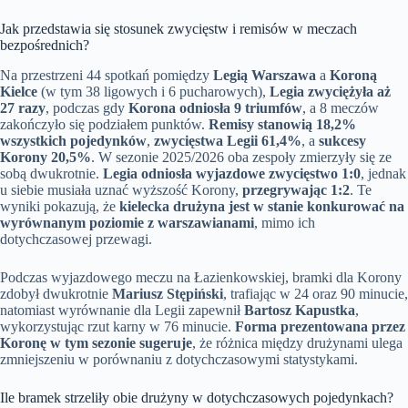
Jak przedstawia się stosunek zwycięstw i remisów w meczach
bezpośrednich?
Na przestrzeni 44 spotkań pomiędzy
Legią Warszawa
a
Koroną
Kielce
(w tym 38 ligowych i 6 pucharowych),
Legia zwyciężyła aż
27 razy
, podczas gdy
Korona odniosła 9 triumfów
, a 8 meczów
zakończyło się podziałem punktów.
Remisy stanowią 18,2%
wszystkich pojedynków
,
zwycięstwa Legii 61,4%
, a
sukcesy
Korony 20,5%
. W sezonie 2025/2026 oba zespoły zmierzyły się ze
sobą dwukrotnie.
Legia odniosła wyjazdowe zwycięstwo 1:0
, jednak
u siebie musiała uznać wyższość Korony,
przegrywając 1:2
. Te
wyniki pokazują, że
kielecka drużyna jest w stanie konkurować na
wyrównanym poziomie z warszawianami
, mimo ich
dotychczasowej przewagi.
Podczas wyjazdowego meczu na Łazienkowskiej, bramki dla Korony
zdobył dwukrotnie
Mariusz Stępiński
, trafiając w 24 oraz 90 minucie,
natomiast wyrównanie dla Legii zapewnił
Bartosz Kapustka
,
wykorzystując rzut karny w 76 minucie.
Forma prezentowana przez
Koronę w tym sezonie sugeruje
, że różnica między drużynami ulega
zmniejszeniu w porównaniu z dotychczasowymi statystykami.
Ile bramek strzeliły obie drużyny w dotychczasowych pojedynkach?