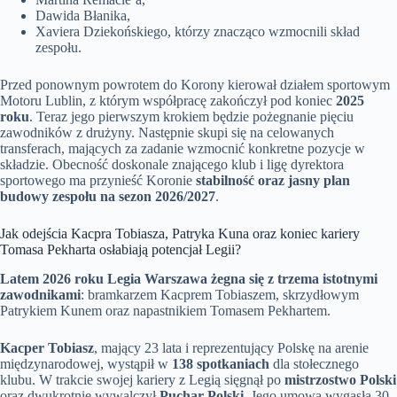
Dawida Błanika,
Xaviera Dziekońskiego, którzy znacząco wzmocnili skład
zespołu.
Przed ponownym powrotem do Korony kierował działem sportowym
Motoru Lublin, z którym współpracę zakończył pod koniec
2025
roku
. Teraz jego pierwszym krokiem będzie pożegnanie pięciu
zawodników z drużyny. Następnie skupi się na celowanych
transferach, mających za zadanie wzmocnić konkretne pozycje w
składzie. Obecność doskonale znającego klub i ligę dyrektora
sportowego ma przynieść Koronie
stabilność oraz jasny plan
budowy zespołu na sezon 2026/2027
.
Jak odejścia Kacpra Tobiasza, Patryka Kuna oraz koniec kariery
Tomasa Pekharta osłabiają potencjał Legii?
Latem 2026 roku Legia Warszawa żegna się z trzema istotnymi
zawodnikami
: bramkarzem Kacprem Tobiaszem, skrzydłowym
Patrykiem Kunem oraz napastnikiem Tomasem Pekhartem.
Kacper Tobiasz
, mający 23 lata i reprezentujący Polskę na arenie
międzynarodowej, wystąpił w
138 spotkaniach
dla stołecznego
klubu. W trakcie swojej kariery z Legią sięgnął po
mistrzostwo Polski
oraz dwukrotnie wywalczył
Puchar Polski
. Jego umowa wygasła 30