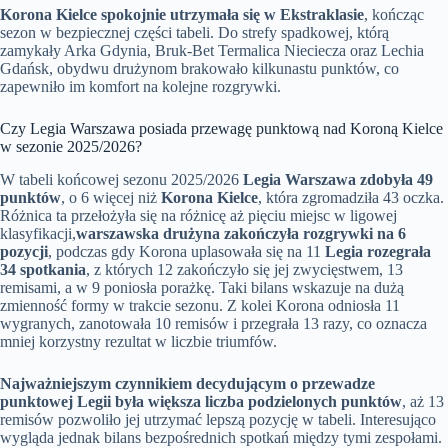
Korona Kielce spokojnie utrzymała się w Ekstraklasie
, kończąc
sezon w bezpiecznej części tabeli. Do strefy spadkowej, którą
zamykały Arka Gdynia, Bruk-Bet Termalica Nieciecza oraz Lechia
Gdańsk, obydwu drużynom brakowało kilkunastu punktów, co
zapewniło im komfort na kolejne rozgrywki.
Czy Legia Warszawa posiada przewagę punktową nad Koroną Kielce
w sezonie 2025/2026?
W tabeli końcowej sezonu 2025/2026
Legia Warszawa zdobyła 49
punktów
, o 6 więcej niż
Korona Kielce
, która zgromadziła 43 oczka.
Różnica ta przełożyła się na różnicę aż pięciu miejsc w ligowej
klasyfikacji,
warszawska drużyna zakończyła rozgrywki na 6
pozycji
, podczas gdy Korona uplasowała się na 11
Legia rozegrała
34 spotkania
, z których 12 zakończyło się jej zwycięstwem, 13
remisami, a w 9 poniosła porażkę. Taki bilans wskazuje na dużą
zmienność formy w trakcie sezonu. Z kolei Korona odniosła 11
wygranych, zanotowała 10 remisów i przegrała 13 razy, co oznacza
mniej korzystny rezultat w liczbie triumfów.
Najważniejszym czynnikiem decydującym o przewadze
punktowej Legii była większa liczba podzielonych punktów
, aż 13
remisów pozwoliło jej utrzymać lepszą pozycję w tabeli. Interesująco
wygląda jednak bilans bezpośrednich spotkań między tymi zespołami.