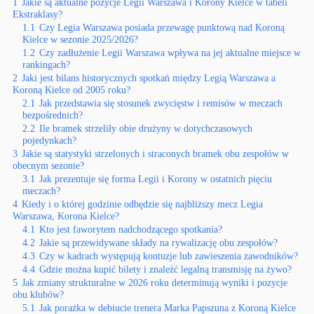
1
Jakie są aktualne pozycje Legii Warszawa i Korony Kielce w tabeli
Ekstraklasy?
1.1
Czy Legia Warszawa posiada przewagę punktową nad Koroną
Kielce w sezonie 2025/2026?
1.2
Czy zadłużenie Legii Warszawa wpływa na jej aktualne miejsce w
rankingach?
2
Jaki jest bilans historycznych spotkań między Legią Warszawa a
Koroną Kielce od 2005 roku?
2.1
Jak przedstawia się stosunek zwycięstw i remisów w meczach
bezpośrednich?
2.2
Ile bramek strzeliły obie drużyny w dotychczasowych
pojedynkach?
3
Jakie są statystyki strzelonych i straconych bramek obu zespołów w
obecnym sezonie?
3.1
Jak prezentuje się forma Legii i Korony w ostatnich pięciu
meczach?
4
Kiedy i o której godzinie odbędzie się najbliższy mecz Legia
Warszawa, Korona Kielce?
4.1
Kto jest faworytem nadchodzącego spotkania?
4.2
Jakie są przewidywane składy na rywalizację obu zespołów?
4.3
Czy w kadrach występują kontuzje lub zawieszenia zawodników?
4.4
Gdzie można kupić bilety i znaleźć legalną transmisję na żywo?
5
Jak zmiany strukturalne w 2026 roku determinują wyniki i pozycje
obu klubów?
5.1
Jak porażka w debiucie trenera Marka Papszuna z Koroną Kielce