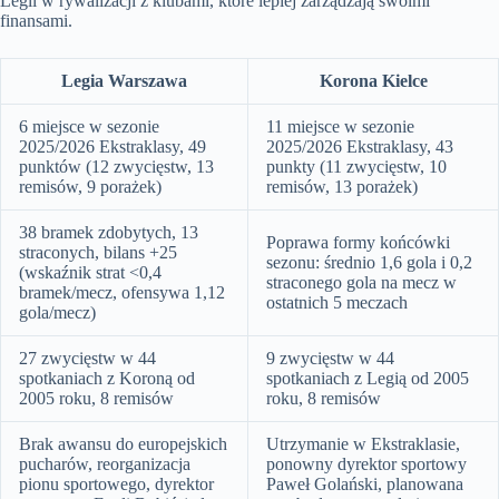
Legii w rywalizacji z klubami, które lepiej zarządzają swoimi
finansami.
Legia Warszawa
Korona Kielce
6 miejsce w sezonie
11 miejsce w sezonie
2025/2026 Ekstraklasy, 49
2025/2026 Ekstraklasy, 43
punktów (12 zwycięstw, 13
punkty (11 zwycięstw, 10
remisów, 9 porażek)
remisów, 13 porażek)
38 bramek zdobytych, 13
Poprawa formy końcówki
straconych, bilans +25
sezonu: średnio 1,6 gola i 0,2
(wskaźnik strat <0,4
straconego gola na mecz w
bramek/mecz, ofensywa 1,12
ostatnich 5 meczach
gola/mecz)
27 zwycięstw w 44
9 zwycięstw w 44
spotkaniach z Koroną od
spotkaniach z Legią od 2005
2005 roku, 8 remisów
roku, 8 remisów
Brak awansu do europejskich
Utrzymanie w Ekstraklasie,
pucharów, reorganizacja
ponowny dyrektor sportowy
pionu sportowego, dyrektor
Paweł Golański, planowana