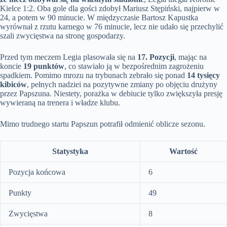
Kielce 1:2. Oba gole dla gości zdobył Mariusz Stępiński, najpierw w
24, a potem w 90 minucie. W międzyczasie Bartosz Kapustka
wyrównał z rzutu karnego w 76 minucie, lecz nie udało się przechylić
szali zwycięstwa na stronę gospodarzy.
Przed tym meczem Legia plasowała się na
17. Pozycji
, mając na
koncie
19 punktów
, co stawiało ją w bezpośrednim zagrożeniu
spadkiem. Pomimo mrozu na trybunach zebrało się ponad
14 tysięcy
kibiców
, pełnych nadziei na pozytywne zmiany po objęciu drużyny
przez Papszuna. Niestety, porażka w debiucie tylko zwiększyła presję
wywieraną na trenera i władze klubu.
Mimo trudnego startu Papszun potrafił odmienić oblicze sezonu.
Statystyka
Wartość
Pozycja końcowa
6
Punkty
49
Zwycięstwa
8