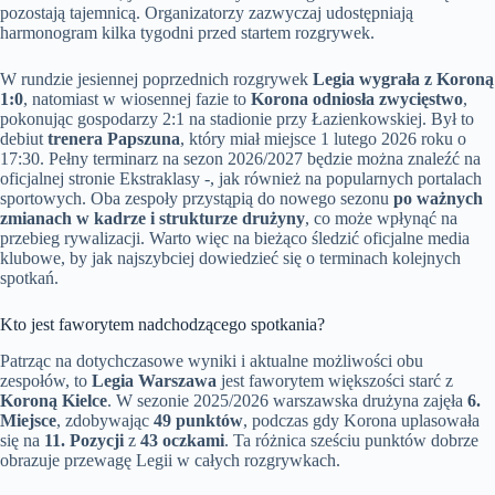
pozostają tajemnicą. Organizatorzy zazwyczaj udostępniają
harmonogram kilka tygodni przed startem rozgrywek.
W rundzie jesiennej poprzednich rozgrywek
Legia wygrała z Koroną
1:0
, natomiast w wiosennej fazie to
Korona odniosła zwycięstwo
,
pokonując gospodarzy 2:1 na stadionie przy Łazienkowskiej. Był to
debiut
trenera Papszuna
, który miał miejsce 1 lutego 2026 roku o
17:30. Pełny terminarz na sezon 2026/2027 będzie można znaleźć na
oficjalnej stronie Ekstraklasy -, jak również na popularnych portalach
sportowych. Oba zespoły przystąpią do nowego sezonu
po ważnych
zmianach w kadrze i strukturze drużyny
, co może wpłynąć na
przebieg rywalizacji. Warto więc na bieżąco śledzić oficjalne media
klubowe, by jak najszybciej dowiedzieć się o terminach kolejnych
spotkań.
Kto jest faworytem nadchodzącego spotkania?
Patrząc na dotychczasowe wyniki i aktualne możliwości obu
zespołów, to
Legia Warszawa
jest faworytem większości starć z
Koroną Kielce
. W sezonie 2025/2026 warszawska drużyna zajęła
6.
Miejsce
, zdobywając
49 punktów
, podczas gdy Korona uplasowała
się na
11. Pozycji
z
43 oczkami
. Ta różnica sześciu punktów dobrze
obrazuje przewagę Legii w całych rozgrywkach.