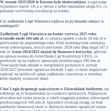
W sezonie 2025/2026 to Korona była skuteczniejsza
, wygrywając
wyjazdowe starcie 1:0, a w meczu u siebie minimalnie uległa 0:1, co
pokazuje wyrównaną rywalizację na boisku.
Czy zadłużenie Legii Warszawa wpływa na jej aktualne miejsce w
rankingach?
Zadłużenie Legii Warszawa na koniec czerwca 2025 roku
wynosiło około 164 mln zł
, co oznacza spadek o około 18 mln zł w
porównaniu do poprzedniego roku. Klub systematycznie zmniejsza
swoje zobowiązania, jeszcze pod koniec 2024 roku dług sięgał 187,3
mln zł.
Sezon 2024/2025 okazał się finansowo korzystny
, głównie
za sprawą awansu do ćwierćfinału Ligi Konferencji UEFA, co
przełożyło się na wpływy operacyjne przekraczające 200 mln zł.
Tymczasem brak udziału w europejskich pucharach w sezonie
2026/2027 poważnie ogranicza dochody Legii, co może negatywnie
wpłynąć na możliwość spłaty zadłużenia i inwestycje w transfery,
które miałyby wzmocnić skład.
Choć Legia dysponuje najwyższym w Ekstraklasie budżetem
, nie
reflektuje się to bezpośrednio na wynikach sportowych. Najlepszym
dowodem jest szósta pozycja w tabeli osiągnięta pomimo zobowiązań
przekraczających 160 mln zł. Specjaliści zwracają uwagę, że brak
stabilności finansowej może w dłuższym terminie ograniczać szanse