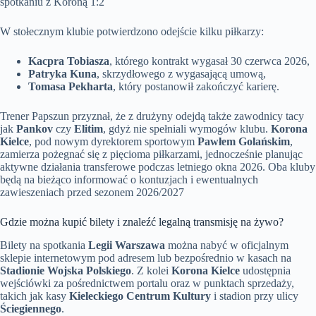
spotkaniu z Koroną 1:2
W stołecznym klubie potwierdzono odejście kilku piłkarzy:
Kacpra Tobiasza
, którego kontrakt wygasał 30 czerwca 2026,
Patryka Kuna
, skrzydłowego z wygasającą umową,
Tomasa Pekharta
, który postanowił zakończyć karierę.
Trener Papszun przyznał, że z drużyny odejdą także zawodnicy tacy
jak
Pankov
czy
Elitim
, gdyż nie spełniali wymogów klubu.
Korona
Kielce
, pod nowym dyrektorem sportowym
Pawłem Golańskim
,
zamierza pożegnać się z pięcioma piłkarzami, jednocześnie planując
aktywne działania transferowe podczas letniego okna 2026. Oba kluby
będą na bieżąco informować o kontuzjach i ewentualnych
zawieszeniach przed sezonem 2026/2027
Gdzie można kupić bilety i znaleźć legalną transmisję na żywo?
Bilety na spotkania
Legii Warszawa
można nabyć w oficjalnym
sklepie internetowym pod adresem lub bezpośrednio w kasach na
Stadionie Wojska Polskiego
. Z kolei
Korona Kielce
udostępnia
wejściówki za pośrednictwem portalu oraz w punktach sprzedaży,
takich jak kasy
Kieleckiego Centrum Kultury
i stadion przy ulicy
Ściegiennego
.