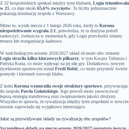
Z 32 bezpośrednich spotkań między tymi klubami,
Legia triumfowała
w 21
, co daje około
65,6% zwycięstw
. Te liczby jednoznacznie
pokazują dominację zespołu z Warszawy.
Mimo to, wynik meczu z 1 lutego 2026 roku, kiedy to
Korona
niespodziewanie wygrała 2:1
, potwierdza, że ta drużyna potrafi
zaskoczyć, zwłaszcza w momentach, gdy Legia przechodzi zmiany
trenera lub reorganizacje kadrowe.
W nadchodzącym sezonie 2026/2027 układ sił może ulec zmianie.
Legia straciła kilku kluczowych piłkarzy
, w tym Kacpra Tobiasza i
Patryka Kuna, co może wpłynąć na jej siłę gry. Dodatkowo, nowym
dyrektorem sportowym został
Fredi Bobić
, co może przynieść świeże
pomysły i kierunek rozwoju klubu.
Z kolei
Korona wzmocniła swoje struktury sportowe
, przywracając
do zespołu
Pawła Golańskiego
. Jego powrót może zaowocować
lepszą strategią transferową oraz zwiększeniem jakości drużyny.
Wszystko to sprawia, że rywalizacja między tymi zespołami w nowym
sezonie zapowiada się wyjątkowo interesująco.
Jakie są przewidywane składy na rywalizację obu zespołów?
Szczegółowe składy na mecze sezonu 2026/2027 pozostają jeszcze