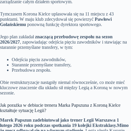
zarządzanie całym działem sportowym.
Tymczasem Korona Kielce uplasowała się na 11 miejscu z 43
punktami. W maju klub zdecydował się powierzyć
Pawłowi
Golańskiemu
ponowną funkcję dyrektora sportowego.
Jego plan zakładał
znaczącą przebudowę zespołu na sezon
2026/2027
, zapowiadając odejścia pięciu zawodników i stawiając na
starannie przemyślane transfery, w tym:
Odejścia pięciu zawodników,
Starannie przemyślane transfery,
Przebudowa zespołu.
Obie restrukturyzacje nastąpiły niemal równocześnie, co może mieć
kluczowe znaczenie dla układu sił między Legią a Koroną w nowym
sezonie.
Jak porażka w debiucie trenera Marka Papszuna z Koroną Kielce
kształtuje sytuację Legii?
Marek Papszun zadebiutował jako trener Legii Warszawa 1
lutego 2026 roku podczas spotkania 19 kolejki Ekstraklasy.
Mimo
że mecz odbywał się na własnym stadionie
, Legia uległa Koronie