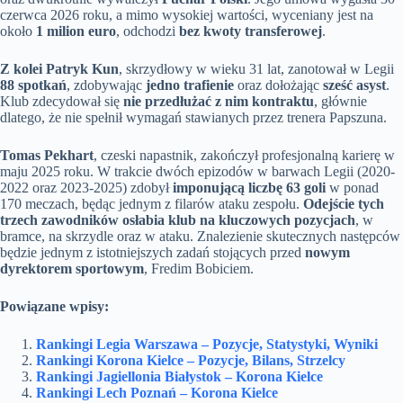
czerwca 2026 roku, a mimo wysokiej wartości, wyceniany jest na
około
1 milion euro
, odchodzi
bez kwoty transferowej
.
Z kolei Patryk Kun
, skrzydłowy w wieku 31 lat, zanotował w Legii
88 spotkań
, zdobywając
jedno trafienie
oraz dołożając
sześć asyst
.
Klub zdecydował się
nie przedłużać z nim kontraktu
, głównie
dlatego, że nie spełnił wymagań stawianych przez trenera Papszuna.
Tomas Pekhart
, czeski napastnik, zakończył profesjonalną karierę w
maju 2025 roku. W trakcie dwóch epizodów w barwach Legii (2020-
2022 oraz 2023-2025) zdobył
imponującą liczbę 63 goli
w ponad
170 meczach, będąc jednym z filarów ataku zespołu.
Odejście tych
trzech zawodników osłabia klub na kluczowych pozycjach
, w
bramce, na skrzydle oraz w ataku. Znalezienie skutecznych następców
będzie jednym z istotniejszych zadań stojących przed
nowym
dyrektorem sportowym
, Fredim Bobiciem.
Powiązane wpisy:
Rankingi Legia Warszawa – Pozycje, Statystyki, Wyniki
Rankingi Korona Kielce – Pozycje, Bilans, Strzelcy
Rankingi Jagiellonia Białystok – Korona Kielce
Rankingi Lech Poznań – Korona Kielce