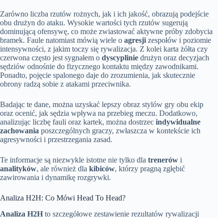
Zarówno liczba rzutów rożnych, jak i ich jakość, obrazują podejście
obu drużyn do ataku. Wysokie wartości tych rzutów sugerują
dominującą ofensywę, co może zwiastować aktywne próby zdobycia
bramek. Faule natomiast mówią wiele o
agresji
zespołów i poziomie
intensywności, z jakim toczy się rywalizacja. Z kolei karta żółta czy
czerwona często jest sygnałem o
dyscyplinie
drużyn oraz decyzjach
sędziów odnośnie do fizycznego kontaktu między zawodnikami.
Ponadto, pojęcie spalonego daje do zrozumienia, jak skutecznie
obrony radzą sobie z atakami przeciwnika.
Badając te dane, można uzyskać lepszy obraz stylów gry obu ekip
oraz ocenić, jak sędzia wpływa na przebieg meczu. Dodatkowo,
analizując liczbę fauli oraz kartek, można dostrzec
indywidualne
zachowania
poszczególnych graczy, zwłaszcza w kontekście ich
agresywności i przestrzegania zasad.
Te informacje są niezwykle istotne nie tylko dla
trenerów
i
analityków
, ale również dla
kibiców
, którzy pragną zgłębić
zawirowania i dynamikę rozgrywki.
Analiza H2H: Co Mówi Head To Head?
Analiza H2H
to szczegółowe zestawienie rezultatów rywalizacji