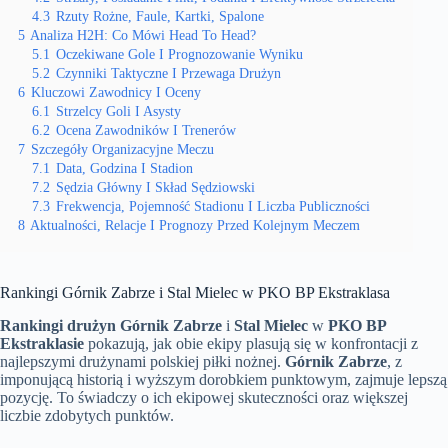
4.3
Rzuty Rożne, Faule, Kartki, Spalone
5
Analiza H2H: Co Mówi Head To Head?
5.1
Oczekiwane Gole I Prognozowanie Wyniku
5.2
Czynniki Taktyczne I Przewaga Drużyn
6
Kluczowi Zawodnicy I Oceny
6.1
Strzelcy Goli I Asysty
6.2
Ocena Zawodników I Trenerów
7
Szczegóły Organizacyjne Meczu
7.1
Data, Godzina I Stadion
7.2
Sędzia Główny I Skład Sędziowski
7.3
Frekwencja, Pojemność Stadionu I Liczba Publiczności
8
Aktualności, Relacje I Prognozy Przed Kolejnym Meczem
Rankingi Górnik Zabrze i Stal Mielec w PKO BP Ekstraklasa
Rankingi drużyn Górnik Zabrze
i
Stal Mielec
w
PKO BP
Ekstraklasie
pokazują, jak obie ekipy plasują się w konfrontacji z
najlepszymi drużynami polskiej piłki nożnej.
Górnik Zabrze
, z
imponującą historią i wyższym dorobkiem punktowym, zajmuje lepszą
pozycję. To świadczy o ich ekipowej skuteczności oraz większej
liczbie zdobytych punktów.