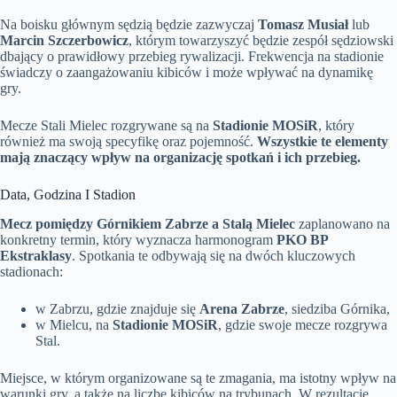
Na boisku głównym sędzią będzie zazwyczaj
Tomasz Musiał
lub
Marcin Szczerbowicz
, którym towarzyszyć będzie zespół sędziowski
dbający o prawidłowy przebieg rywalizacji. Frekwencja na stadionie
świadczy o zaangażowaniu kibiców i może wpływać na dynamikę
gry.
Mecze Stali Mielec rozgrywane są na
Stadionie MOSiR
, który
również ma swoją specyfikę oraz pojemność.
Wszystkie te elementy
mają znaczący wpływ na organizację spotkań i ich przebieg.
Data, Godzina I Stadion
Mecz pomiędzy Górnikiem Zabrze a Stalą Mielec
zaplanowano na
konkretny termin, który wyznacza harmonogram
PKO BP
Ekstraklasy
. Spotkania te odbywają się na dwóch kluczowych
stadionach:
w Zabrzu, gdzie znajduje się
Arena Zabrze
, siedziba Górnika,
w Mielcu, na
Stadionie MOSiR
, gdzie swoje mecze rozgrywa
Stal.
Miejsce, w którym organizowane są te zmagania, ma istotny wpływ na
warunki gry, a także na liczbę kibiców na trybunach. W rezultacie,