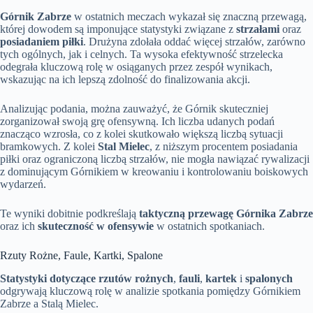
Górnik Zabrze
w ostatnich meczach wykazał się znaczną przewagą,
której dowodem są imponujące statystyki związane z
strzałami
oraz
posiadaniem piłki
. Drużyna zdołała oddać więcej strzałów, zarówno
tych ogólnych, jak i celnych. Ta wysoka efektywność strzelecka
odegrała kluczową rolę w osiąganych przez zespół wynikach,
wskazując na ich lepszą zdolność do finalizowania akcji.
Analizując podania, można zauważyć, że Górnik skuteczniej
zorganizował swoją grę ofensywną. Ich liczba udanych podań
znacząco wzrosła, co z kolei skutkowało większą liczbą sytuacji
bramkowych. Z kolei
Stal Mielec
, z niższym procentem posiadania
piłki oraz ograniczoną liczbą strzałów, nie mogła nawiązać rywalizacji
z dominującym Górnikiem w kreowaniu i kontrolowaniu boiskowych
wydarzeń.
Te wyniki dobitnie podkreślają
taktyczną przewagę Górnika Zabrze
oraz ich
skuteczność w ofensywie
w ostatnich spotkaniach.
Rzuty Rożne, Faule, Kartki, Spalone
Statystyki dotyczące rzutów rożnych
,
fauli
,
kartek
i
spalonych
odgrywają kluczową rolę w analizie spotkania pomiędzy Górnikiem
Zabrze a Stalą Mielec.