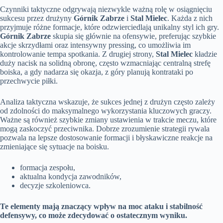
Czynniki taktyczne odgrywają niezwykle ważną rolę w osiągnięciu
sukcesu przez drużyny
Górnik Zabrze
i
Stal Mielec
. Każda z nich
przyjmuje różne formacje, które odzwierciedlają unikalny styl ich gry.
Górnik Zabrze
skupia się głównie na ofensywie, preferując szybkie
akcje skrzydłami oraz intensywny pressing, co umożliwia im
kontrolowanie tempa spotkania. Z drugiej strony,
Stal Mielec
kładzie
duży nacisk na solidną obronę, często wzmacniając centralną strefę
boiska, a gdy nadarza się okazja, z góry planują kontrataki po
przechwycie piłki.
Analiza taktyczna wskazuje, że sukces jednej z drużyn często zależy
od zdolności do maksymalnego wykorzystania kluczowych graczy.
Ważne są również szybkie zmiany ustawienia w trakcie meczu, które
mogą zaskoczyć przeciwnika. Dobrze zrozumienie strategii rywala
pozwala na lepsze dostosowanie formacji i błyskawiczne reakcje na
zmieniające się sytuacje na boisku.
formacja zespołu,
aktualna kondycja zawodników,
decyzje szkoleniowca.
Te elementy mają znaczący wpływ na moc ataku i stabilność
defensywy, co może zdecydować o ostatecznym wyniku.