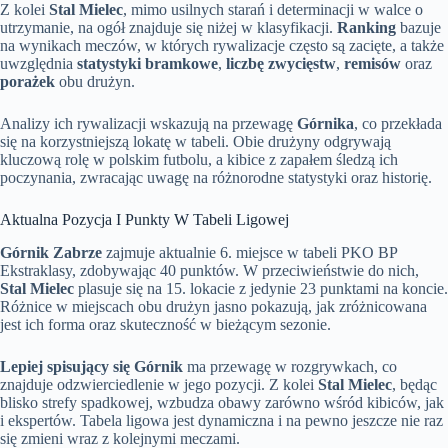
Z kolei
Stal Mielec
, mimo usilnych starań i determinacji w walce o
utrzymanie, na ogół znajduje się niżej w klasyfikacji.
Ranking
bazuje
na wynikach meczów, w których rywalizacje często są zacięte, a także
uwzględnia
statystyki bramkowe
,
liczbę zwycięstw
,
remisów
oraz
porażek
obu drużyn.
Analizy ich rywalizacji wskazują na przewagę
Górnika
, co przekłada
się na korzystniejszą lokatę w tabeli. Obie drużyny odgrywają
kluczową rolę w polskim futbolu, a kibice z zapałem śledzą ich
poczynania, zwracając uwagę na różnorodne statystyki oraz historię.
Aktualna Pozycja I Punkty W Tabeli Ligowej
Górnik Zabrze
zajmuje aktualnie 6. miejsce w tabeli PKO BP
Ekstraklasy, zdobywając 40 punktów. W przeciwieństwie do nich,
Stal Mielec
plasuje się na 15. lokacie z jedynie 23 punktami na koncie.
Różnice w miejscach obu drużyn jasno pokazują, jak zróżnicowana
jest ich forma oraz skuteczność w bieżącym sezonie.
Lepiej spisujący się Górnik
ma przewagę w rozgrywkach, co
znajduje odzwierciedlenie w jego pozycji. Z kolei
Stal Mielec
, będąc
blisko strefy spadkowej, wzbudza obawy zarówno wśród kibiców, jak
i ekspertów. Tabela ligowa jest dynamiczna i na pewno jeszcze nie raz
się zmieni wraz z kolejnymi meczami.