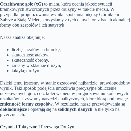
Oczekiwane gole (xG)
to miara, która ocenia jakość sytuacji
bramkowych stworzonych przez drużyny w trakcie meczu. W
przypadku prognozowania wyniku spotkania między Górnikiem
Zabrze a Stalą Mielec, korzystamy z tych danych oraz badań aktualnej
formy obu zespołów i ich statystyk.
Nasza analiza obejmuje:
liczbę strzałów na bramkę,
skuteczność ataków,
skuteczność obrony,
zmiany w składzie drużyn,
taktykę drużyn.
Dzięki temu jesteśmy w stanie oszacować najbardziej prawdopodobny
wynik. Taki sposób podejścia umożliwia precyzyjne obliczenie
oczekiwanych goli, co z kolei wspiera w prognozowaniu końcowych
rezultatów. Używamy narzędzi analitycznych, które biorą pod uwagę
zmienność formy zespołów
. W rezultacie, nasze przewidywania są
dokładniejsze
i opierają się na
solidnych danych
, a nie tylko na
przeczuciach.
Czynniki Taktyczne I Przewaga Drużyn