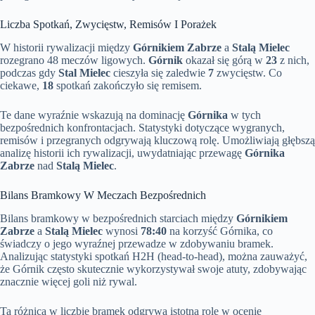
Liczba Spotkań, Zwycięstw, Remisów I Porażek
W historii rywalizacji między
Górnikiem Zabrze
a
Stalą Mielec
rozegrano 48 meczów ligowych.
Górnik
okazał się górą w
23
z nich,
podczas gdy
Stal Mielec
cieszyła się zaledwie
7
zwycięstw. Co
ciekawe,
18
spotkań zakończyło się remisem.
Te dane wyraźnie wskazują na dominację
Górnika
w tych
bezpośrednich konfrontacjach. Statystyki dotyczące wygranych,
remisów i przegranych odgrywają kluczową rolę. Umożliwiają głębszą
analizę historii ich rywalizacji, uwydatniając przewagę
Górnika
Zabrze
nad
Stalą Mielec
.
Bilans Bramkowy W Meczach Bezpośrednich
Bilans bramkowy w bezpośrednich starciach między
Górnikiem
Zabrze
a
Stalą Mielec
wynosi
78:40
na korzyść Górnika, co
świadczy o jego wyraźnej przewadze w zdobywaniu bramek.
Analizując statystyki spotkań H2H (head-to-head), można zauważyć,
że Górnik często skutecznie wykorzystywał swoje atuty, zdobywając
znacznie więcej goli niż rywal.
Ta różnica w liczbie bramek odgrywa istotną rolę w ocenie