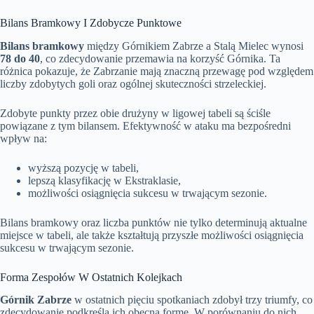
Bilans Bramkowy I Zdobycze Punktowe
Bilans bramkowy
między Górnikiem Zabrze a Stalą Mielec wynosi
78 do 40
, co zdecydowanie przemawia na korzyść Górnika. Ta
różnica pokazuje, że Zabrzanie mają znaczną przewagę pod względem
liczby zdobytych goli oraz ogólnej skuteczności strzeleckiej.
Zdobyte punkty przez obie drużyny w ligowej tabeli są ściśle
powiązane z tym bilansem. Efektywność w ataku ma bezpośredni
wpływ na:
wyższą pozycję w tabeli,
lepszą klasyfikację w Ekstraklasie,
możliwości osiągnięcia sukcesu w trwającym sezonie.
Bilans bramkowy oraz liczba punktów nie tylko determinują aktualne
miejsce w tabeli, ale także kształtują przyszłe możliwości osiągnięcia
sukcesu w trwającym sezonie.
Forma Zespołów W Ostatnich Kolejkach
Górnik Zabrze
w ostatnich pięciu spotkaniach zdobył trzy triumfy, co
zdecydowanie podkreśla ich obecną formę. W porównaniu do nich,