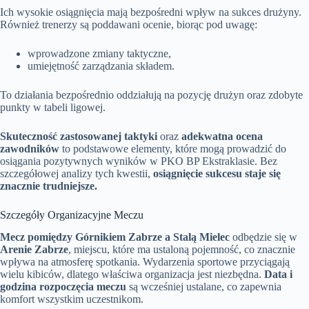
Ich wysokie osiągnięcia mają bezpośredni wpływ na sukces drużyny.
Również trenerzy są poddawani ocenie, biorąc pod uwagę:
wprowadzone zmiany taktyczne,
umiejętność zarządzania składem.
To działania bezpośrednio oddziałują na pozycję drużyn oraz zdobyte
punkty w tabeli ligowej.
Skuteczność zastosowanej taktyki
oraz
adekwatna ocena
zawodników
to podstawowe elementy, które mogą prowadzić do
osiągania pozytywnych wyników w PKO BP Ekstraklasie. Bez
szczegółowej analizy tych kwestii,
osiągnięcie sukcesu staje się
znacznie trudniejsze.
Szczegóły Organizacyjne Meczu
Mecz pomiędzy Górnikiem Zabrze a Stalą Mielec
odbędzie się w
Arenie Zabrze
, miejscu, które ma ustaloną pojemność, co znacznie
wpływa na atmosferę spotkania. Wydarzenia sportowe przyciągają
wielu kibiców, dlatego właściwa organizacja jest niezbędna.
Data i
godzina rozpoczęcia meczu
są wcześniej ustalane, co zapewnia
komfort wszystkim uczestnikom.