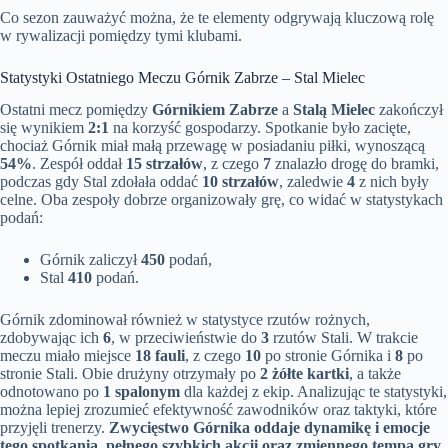
Co sezon zauważyć można, że te elementy odgrywają kluczową rolę
w rywalizacji pomiędzy tymi klubami.
Statystyki Ostatniego Meczu Górnik Zabrze – Stal Mielec
Ostatni mecz pomiędzy
Górnikiem Zabrze
a
Stalą Mielec
zakończył
się wynikiem
2:1
na korzyść gospodarzy. Spotkanie było zacięte,
chociaż Górnik miał małą przewagę w posiadaniu piłki, wynoszącą
54%
. Zespół oddał
15 strzałów
, z czego
7
znalazło drogę do bramki,
podczas gdy Stal zdołała oddać
10 strzałów
, zaledwie
4
z nich były
celne. Oba zespoły dobrze organizowały grę, co widać w statystykach
podań:
Górnik zaliczył
450
podań,
Stal
410
podań.
Górnik zdominował również w statystyce rzutów rożnych,
zdobywając ich
6
, w przeciwieństwie do
3
rzutów Stali. W trakcie
meczu miało miejsce
18 fauli
, z czego
10
po stronie Górnika i
8
po
stronie Stali. Obie drużyny otrzymały po
2 żółte kartki
, a także
odnotowano po
1 spalonym
dla każdej z ekip. Analizując te statystyki,
można lepiej zrozumieć efektywność zawodników oraz taktyki, które
przyjęli trenerzy.
Zwycięstwo Górnika oddaje dynamikę i emocje
tego spotkania, pełnego szybkich akcji oraz zmiennego tempa gry.