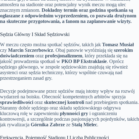
atmosfera na stadionie oraz potencjalny wynik meczu mogą ulec
znacznym zmianom.
Dokładny termin oraz godzina spotkania są
ogłaszane z odpowiednim wyprzedzeniem, co pozwala drużynom
na skuteczne przygotowania, a fanom na zaplanowanie wizyty.
Sędzia Główny I Skład Sędziowski
W meczu często można spotkać sędziów, takich jak
Tomasz Musiał
czy
Marcin Szczerbowicz
. Obaj panowie wyróżniają się
szerokim
doświadczeniem
oraz
profesjonalizmem
, który przekłada się na
jakość prowadzenia spotkań w
PKO BP Ekstraklasie
. Oprócz
sędziego głównego, w zespole sędziowskim znajdują się również
asystenci oraz sędzia techniczny, którzy wspólnie czuwają nad
przestrzeganiem zasad gry.
Decyzje podejmowane przez sędziów mają istotny wpływ na rozwój
wydarzeń na boisku. Obecność kompetentnych arbitrów sprzyja
sprawiedliwości
oraz
skutecznej kontroli
nad przebiegiem spotkania.
Staranny dobór sędziego oraz składu sędziowskiego odgrywa
kluczową rolę w zapewnieniu
płynności gry
i ograniczeniu
kontrowersji, a szczególnie podczas pasjonujących pojedynków, takich
jak rywalizacja
Górnika Zabrze
ze
Stalą Mielec
.
Frekwencja, Pojemność Stadionu I Liczba Publiczności