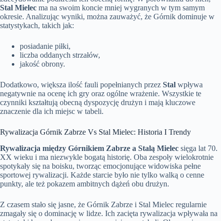
Stal Mielec
ma na swoim koncie mniej wygranych w tym samym
okresie. Analizując wyniki, można zauważyć, że Górnik dominuje w
statystykach, takich jak:
posiadanie piłki,
liczba oddanych strzałów,
jakość obrony.
Dodatkowo, większa ilość fauli popełnianych przez
Stal
wpływa
negatywnie na ocenę ich gry oraz ogólne wrażenie. Wszystkie te
czynniki kształtują obecną dyspozycję drużyn i mają kluczowe
znaczenie dla ich miejsc w tabeli.
Rywalizacja Górnik Zabrze Vs Stal Mielec: Historia I Trendy
Rywalizacja między Górnikiem Zabrze a Stalą Mielec
sięga lat 70.
XX wieku i ma niezwykle bogatą historię. Oba zespoły wielokrotnie
spotykały się na boisku, tworząc emocjonujące widowiska pełne
sportowej rywalizacji. Każde starcie było nie tylko walką o cenne
punkty, ale też pokazem ambitnych dążeń obu drużyn.
Z czasem stało się jasne, że Górnik Zabrze i Stal Mielec regularnie
zmagały się o dominację w lidze. Ich zacięta rywalizacja wpływała na