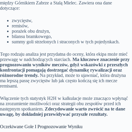
między Górnikiem Zabrze a Stalą Mielec. Zawiera ona dane
dotyczące:
zwycięstw,
remisów,
porażek obu drużyn,
bilansu bramkowego,
summy goli strzelonych i straconych w tych pojedynkach.
Tego rodzaju analiza jest przydatna do oceny, która ekipa może mieć
przewagę w nadchodzących starciach.
Ma kluczowe znaczenie przy
prognozowaniu wyników meczów, gdyż wskazówki z przeszłych
konfrontacji pomagają dostrzegać dynamikę rywalizacji oraz
różnorodne trendy.
Na przykład, może to ujawniać, która drużyna
ma lepszą passę zwycięstw lub jak często kończą się ich mecze
remisami.
Włączenie tych statystyk H2H w kalkulacje może znacząco wpłynąć
na zrozumienie możliwości oraz strategii obu zespołów przed ich
następnym spotkaniem.
Zdecydowanie warto zwrócić na te dane
uwagę, by dokładniej przewidywać przyszłe rezultaty.
Oczekiwane Gole I Prognozowanie Wyniku