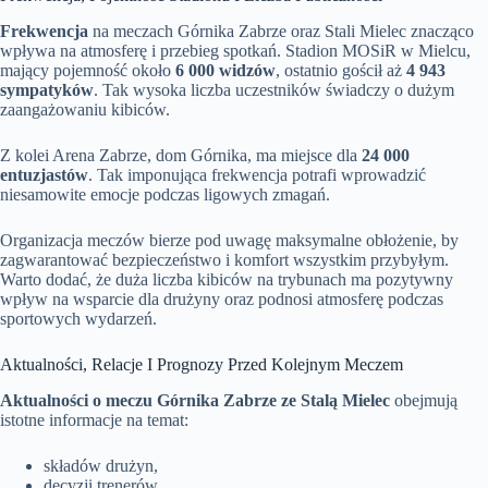
Frekwencja
na meczach Górnika Zabrze oraz Stali Mielec znacząco
wpływa na atmosferę i przebieg spotkań. Stadion MOSiR w Mielcu,
mający pojemność około
6 000 widzów
, ostatnio gościł aż
4 943
sympatyków
. Tak wysoka liczba uczestników świadczy o dużym
zaangażowaniu kibiców.
Z kolei Arena Zabrze, dom Górnika, ma miejsce dla
24 000
entuzjastów
. Tak imponująca frekwencja potrafi wprowadzić
niesamowite emocje podczas ligowych zmagań.
Organizacja meczów bierze pod uwagę maksymalne obłożenie, by
zagwarantować bezpieczeństwo i komfort wszystkim przybyłym.
Warto dodać, że duża liczba kibiców na trybunach ma pozytywny
wpływ na wsparcie dla drużyny oraz podnosi atmosferę podczas
sportowych wydarzeń.
Aktualności, Relacje I Prognozy Przed Kolejnym Meczem
Aktualności o meczu Górnika Zabrze ze Stalą Mielec
obejmują
istotne informacje na temat:
składów drużyn,
decyzji trenerów,