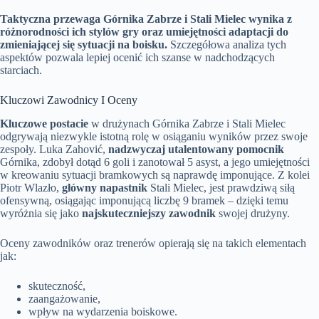
Taktyczna przewaga Górnika Zabrze i Stali Mielec wynika z
różnorodności ich stylów gry oraz umiejętności adaptacji do
zmieniającej się sytuacji na boisku.
Szczegółowa analiza tych
aspektów pozwala lepiej ocenić ich szanse w nadchodzących
starciach.
Kluczowi Zawodnicy I Oceny
Kluczowe postacie
w drużynach Górnika Zabrze i Stali Mielec
odgrywają niezwykle istotną rolę w osiąganiu wyników przez swoje
zespoły. Luka Zahović,
nadzwyczaj utalentowany pomocnik
Górnika, zdobył dotąd 6 goli i zanotował 5 asyst, a jego umiejętności
w kreowaniu sytuacji bramkowych są naprawdę imponujące. Z kolei
Piotr Wlazło,
główny napastnik
Stali Mielec, jest prawdziwą siłą
ofensywną, osiągając imponującą liczbę 9 bramek – dzięki temu
wyróżnia się jako
najskuteczniejszy zawodnik
swojej drużyny.
Oceny zawodników oraz trenerów opierają się na takich elementach
jak:
skuteczność,
zaangażowanie,
wpływ na wydarzenia boiskowe.