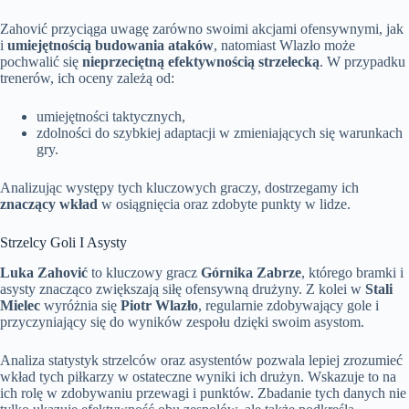
Zahović przyciąga uwagę zarówno swoimi akcjami ofensywnymi, jak
i
umiejętnością budowania ataków
, natomiast Wlazło może
pochwalić się
nieprzeciętną efektywnością strzelecką
. W przypadku
trenerów, ich oceny zależą od:
umiejętności taktycznych,
zdolności do szybkiej adaptacji w zmieniających się warunkach
gry.
Analizując występy tych kluczowych graczy, dostrzegamy ich
znaczący wkład
w osiągnięcia oraz zdobyte punkty w lidze.
Strzelcy Goli I Asysty
Luka Zahović
to kluczowy gracz
Górnika Zabrze
, którego bramki i
asysty znacząco zwiększają siłę ofensywną drużyny. Z kolei w
Stali
Mielec
wyróżnia się
Piotr Wlazło
, regularnie zdobywający gole i
przyczyniający się do wyników zespołu dzięki swoim asystom.
Analiza statystyk strzelców oraz asystentów pozwala lepiej zrozumieć
wkład tych piłkarzy w ostateczne wyniki ich drużyn. Wskazuje to na
ich rolę w zdobywaniu przewagi i punktów. Zbadanie tych danych nie