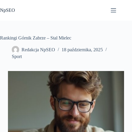
Przejdź
do
NpSEO
treści
Rankingi Górnik Zabrze – Stal Mielec
Redakcja NpSEO
18 października, 2025
Sport