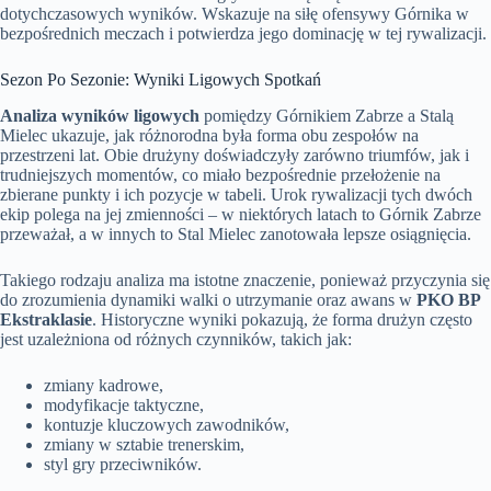
dotychczasowych wyników. Wskazuje na siłę ofensywy Górnika w
bezpośrednich meczach i potwierdza jego dominację w tej rywalizacji.
Sezon Po Sezonie: Wyniki Ligowych Spotkań
Analiza wyników ligowych
pomiędzy Górnikiem Zabrze a Stalą
Mielec ukazuje, jak różnorodna była forma obu zespołów na
przestrzeni lat. Obie drużyny doświadczyły zarówno triumfów, jak i
trudniejszych momentów, co miało bezpośrednie przełożenie na
zbierane punkty i ich pozycje w tabeli. Urok rywalizacji tych dwóch
ekip polega na jej zmienności – w niektórych latach to Górnik Zabrze
przeważał, a w innych to Stal Mielec zanotowała lepsze osiągnięcia.
Takiego rodzaju analiza ma istotne znaczenie, ponieważ przyczynia się
do zrozumienia dynamiki walki o utrzymanie oraz awans w
PKO BP
Ekstraklasie
. Historyczne wyniki pokazują, że forma drużyn często
jest uzależniona od różnych czynników, takich jak:
zmiany kadrowe,
modyfikacje taktyczne,
kontuzje kluczowych zawodników,
zmiany w sztabie trenerskim,
styl gry przeciwników.