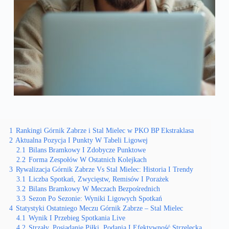
1
Rankingi Górnik Zabrze i Stal Mielec w PKO BP Ekstraklasa
2
Aktualna Pozycja I Punkty W Tabeli Ligowej
2.1
Bilans Bramkowy I Zdobycze Punktowe
2.2
Forma Zespołów W Ostatnich Kolejkach
3
Rywalizacja Górnik Zabrze Vs Stal Mielec: Historia I Trendy
3.1
Liczba Spotkań, Zwycięstw, Remisów I Porażek
3.2
Bilans Bramkowy W Meczach Bezpośrednich
3.3
Sezon Po Sezonie: Wyniki Ligowych Spotkań
4
Statystyki Ostatniego Meczu Górnik Zabrze – Stal Mielec
4.1
Wynik I Przebieg Spotkania Live
4.2
Strzały, Posiadanie Piłki, Podania I Efektywność Strzelecka