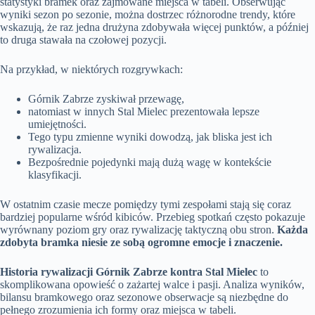
statystyki bramek oraz zajmowane miejsca w tabeli. Obserwując
wyniki sezon po sezonie, można dostrzec różnorodne trendy, które
wskazują, że raz jedna drużyna zdobywała więcej punktów, a później
to druga stawała na czołowej pozycji.
Na przykład, w niektórych rozgrywkach:
Górnik Zabrze zyskiwał przewagę,
natomiast w innych Stal Mielec prezentowała lepsze
umiejętności.
Tego typu zmienne wyniki dowodzą, jak bliska jest ich
rywalizacja.
Bezpośrednie pojedynki mają dużą wagę w kontekście
klasyfikacji.
W ostatnim czasie mecze pomiędzy tymi zespołami stają się coraz
bardziej popularne wśród kibiców. Przebieg spotkań często pokazuje
wyrównany poziom gry oraz rywalizację taktyczną obu stron.
Każda
zdobyta bramka niesie ze sobą ogromne emocje i znaczenie.
Historia rywalizacji Górnik Zabrze kontra Stal Mielec
to
skomplikowana opowieść o zażartej walce i pasji. Analiza wyników,
bilansu bramkowego oraz sezonowe obserwacje są niezbędne do
pełnego zrozumienia ich formy oraz miejsca w tabeli.