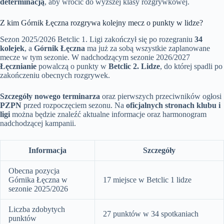
determinacją
, aby wrócić do wyższej klasy rozgrywkowej.
Z kim Górnik Łęczna rozgrywa kolejny mecz o punkty w lidze?
Sezon 2025/2026 Betclic 1. Ligi zakończył się po rozegraniu
34
kolejek
, a
Górnik Łęczna
ma już za sobą wszystkie zaplanowane
mecze w tym sezonie. W nadchodzącym sezonie 2026/2027
Łęcznianie
powalczą o punkty w
Betclic 2. Lidze
, do której spadli po
zakończeniu obecnych rozgrywek.
Szczegóły nowego terminarza
oraz pierwszych przeciwników ogłosi
PZPN
przed rozpoczęciem sezonu. Na
oficjalnych stronach klubu i
ligi
można będzie znaleźć aktualne informacje oraz harmonogram
nadchodzącej kampanii.
Informacja
Szczegóły
Obecna pozycja
Górnika Łęczna w
17 miejsce w Betclic 1 lidze
sezonie 2025/2026
Liczba zdobytych
27 punktów w 34 spotkaniach
punktów