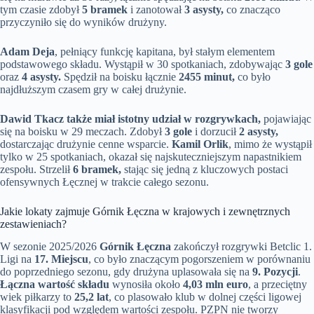
tym czasie zdobył
5 bramek
i zanotował
3 asysty,
co znacząco
przyczyniło się do wyników drużyny.
Adam Deja
, pełniący funkcję kapitana, był stałym elementem
podstawowego składu. Wystąpił w 30 spotkaniach, zdobywając
3 gole
oraz
4 asysty.
Spędził na boisku łącznie
2455 minut,
co było
najdłuższym czasem gry w całej drużynie.
Dawid Tkacz także miał istotny udział w rozgrywkach,
pojawiając
się na boisku w 29 meczach. Zdobył
3 gole
i dorzucił
2 asysty,
dostarczając drużynie cenne wsparcie.
Kamil Orlik
, mimo że wystąpił
tylko w 25 spotkaniach, okazał się najskuteczniejszym napastnikiem
zespołu. Strzelił
6 bramek,
stając się jedną z kluczowych postaci
ofensywnych Łęcznej w trakcie całego sezonu.
Jakie lokaty zajmuje Górnik Łęczna w krajowych i zewnętrznych
zestawieniach?
W sezonie 2025/2026
Górnik Łęczna
zakończył rozgrywki Betclic 1.
Ligi na
17. Miejscu
, co było znaczącym pogorszeniem w porównaniu
do poprzedniego sezonu, gdy drużyna uplasowała się na
9. Pozycji
.
Łączna wartość składu
wynosiła około
4,03 mln euro
, a przeciętny
wiek piłkarzy to
25,2 lat
, co plasowało klub w dolnej części ligowej
klasyfikacji pod względem wartości zespołu. PZPN nie tworzy