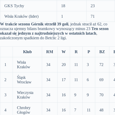
GKS Tychy
18
23
Wisła Kraków (lider)
1
71
W trakcie sezonu Górnik strzelił 39 goli
, jednak stracił aż 62, co
oznacza ujemny bilans bramkowy wynoszący minus 23
Ten sezon
okazał się jednym z najtrudniejszych w ostatnich latach
,
zakończonym spadkiem do Betclic 2 ligi.
Klub
RM
W
R
P
BZ
Wisła
1
34
20
11
3
72
Kraków
Śląsk
2
34
17
11
6
69
Wrocław
Wieczysta
3
34
16
9
9
70
Kraków
Chrobry
4
34
16
7
11
48
Głogów