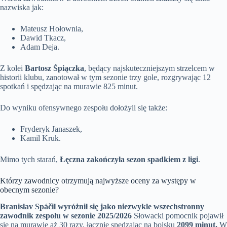
nazwiska jak:
Mateusz Hołownia,
Dawid Tkacz,
Adam Deja.
Z kolei
Bartosz Śpiączka
, będący najskuteczniejszym strzelcem w
historii klubu, zanotował w tym sezonie trzy gole, rozgrywając 12
spotkań i spędzając na murawie 825 minut.
Do wyniku ofensywnego zespołu dołożyli się także:
Fryderyk Janaszek,
Kamil Kruk.
Mimo tych starań,
Łęczna zakończyła sezon spadkiem z ligi
.
Którzy zawodnicy otrzymują najwyższe oceny za występy w
obecnym sezonie?
Branislav Spáčil wyróżnił się jako niezwykle wszechstronny
zawodnik zespołu w sezonie 2025/2026
Słowacki pomocnik pojawił
się na murawie aż 30 razy, łącznie spędzając na boisku
2099 minut.
W