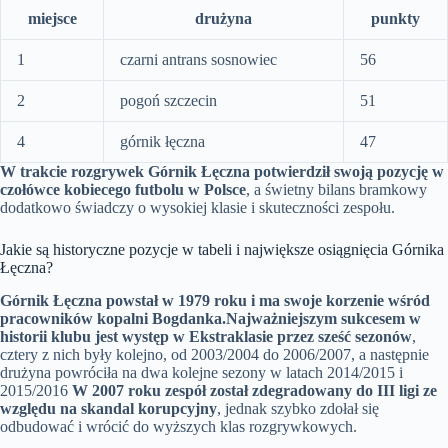
miejsce
drużyna
punkty
1
czarni antrans sosnowiec
56
2
pogoń szczecin
51
4
górnik łęczna
47
W trakcie rozgrywek Górnik Łęczna potwierdził swoją pozycję w
czołówce kobiecego futbolu w Polsce
, a świetny bilans bramkowy
dodatkowo świadczy o wysokiej klasie i skuteczności zespołu.
Jakie są historyczne pozycje w tabeli i największe osiągnięcia Górnika
Łęczna?
Górnik Łęczna powstał w 1979 roku i ma swoje korzenie wśród
pracowników kopalni Bogdanka.
Najważniejszym sukcesem w
historii klubu jest występ w Ekstraklasie przez sześć sezonów
,
cztery z nich były kolejno, od 2003/2004 do 2006/2007, a następnie
drużyna powróciła na dwa kolejne sezony w latach 2014/2015 i
2015/2016
W 2007 roku zespół został zdegradowany do III ligi ze
względu na skandal korupcyjny
, jednak szybko zdołał się
odbudować i wrócić do wyższych klas rozgrywkowych.