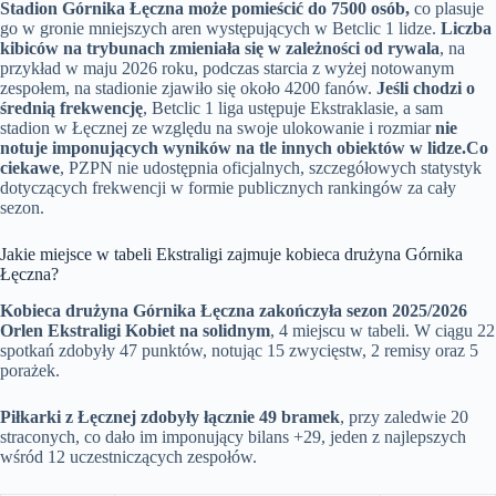
Stadion Górnika Łęczna może pomieścić do 7500 osób,
co plasuje
go w gronie mniejszych aren występujących w Betclic 1 lidze.
Liczba
kibiców na trybunach zmieniała się w zależności od rywala
, na
przykład w maju 2026 roku, podczas starcia z wyżej notowanym
zespołem, na stadionie zjawiło się około 4200 fanów.
Jeśli chodzi o
średnią frekwencję
, Betclic 1 liga ustępuje Ekstraklasie, a sam
stadion w Łęcznej ze względu na swoje ulokowanie i rozmiar
nie
notuje imponujących wyników na tle innych obiektów w lidze.
Co
ciekawe
, PZPN nie udostępnia oficjalnych, szczegółowych statystyk
dotyczących frekwencji w formie publicznych rankingów za cały
sezon.
Jakie miejsce w tabeli Ekstraligi zajmuje kobieca drużyna Górnika
Łęczna?
Kobieca drużyna Górnika Łęczna zakończyła sezon 2025/2026
Orlen Ekstraligi Kobiet na solidnym
, 4 miejscu w tabeli. W ciągu 22
spotkań zdobyły 47 punktów, notując 15 zwycięstw, 2 remisy oraz 5
porażek.
Piłkarki z Łęcznej zdobyły łącznie 49 bramek
, przy zaledwie 20
straconych, co dało im imponujący bilans +29, jeden z najlepszych
wśród 12 uczestniczących zespołów.