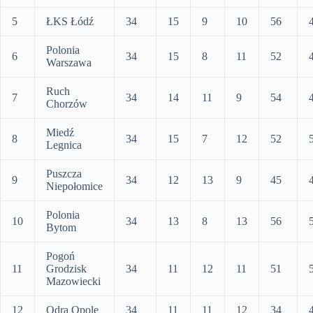
5
ŁKS Łódź
34
15
9
10
56
Polonia
6
34
15
8
11
52
Warszawa
Ruch
7
34
14
11
9
54
Chorzów
Miedź
8
34
15
7
12
52
Legnica
Puszcza
9
34
12
13
9
45
Niepołomice
Polonia
10
34
13
8
13
56
Bytom
Pogoń
11
Grodzisk
34
11
12
11
51
Mazowiecki
12
Odra Opole
34
11
11
12
34