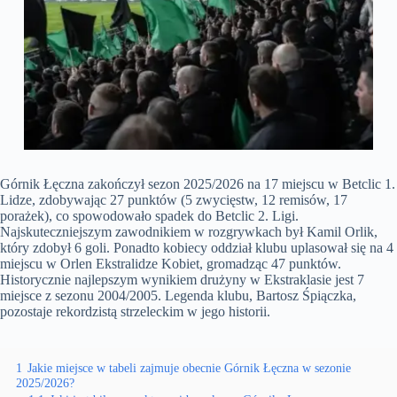
Górnik Łęczna zakończył sezon 2025/2026 na 17 miejscu w Betclic 1.
Lidze, zdobywając 27 punktów (5 zwycięstw, 12 remisów, 17
porażek), co spowodowało spadek do Betclic 2. Ligi.
Najskuteczniejszym zawodnikiem w rozgrywkach był Kamil Orlik,
który zdobył 6 goli. Ponadto kobiecy oddział klubu uplasował się na 4
miejscu w Orlen Ekstralidze Kobiet, gromadząc 47 punktów.
Historycznie najlepszym wynikiem drużyny w Ekstraklasie jest 7
miejsce z sezonu 2004/2005. Legenda klubu, Bartosz Śpiączka,
pozostaje rekordzistą strzeleckim w jego historii.
1
Jakie miejsce w tabeli zajmuje obecnie Górnik Łęczna w sezonie
2025/2026?