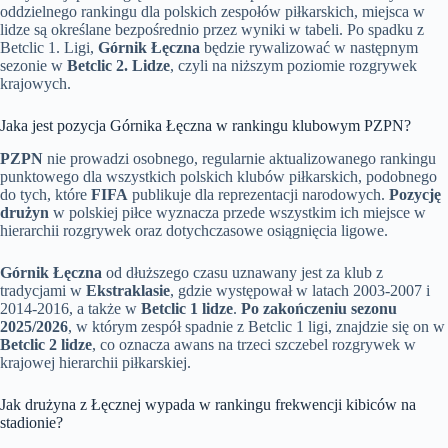
oddzielnego rankingu dla polskich zespołów piłkarskich, miejsca w
lidze są określane bezpośrednio przez wyniki w tabeli. Po spadku z
Betclic 1. Ligi,
Górnik Łęczna
będzie rywalizować w następnym
sezonie w
Betclic 2. Lidze
, czyli na niższym poziomie rozgrywek
krajowych.
Jaka jest pozycja Górnika Łęczna w rankingu klubowym PZPN?
PZPN
nie prowadzi osobnego, regularnie aktualizowanego rankingu
punktowego dla wszystkich polskich klubów piłkarskich, podobnego
do tych, które
FIFA
publikuje dla reprezentacji narodowych.
Pozycję
drużyn
w polskiej piłce wyznacza przede wszystkim ich miejsce w
hierarchii rozgrywek oraz dotychczasowe osiągnięcia ligowe.
Górnik Łęczna
od dłuższego czasu uznawany jest za klub z
tradycjami w
Ekstraklasie
, gdzie występował w latach 2003-2007 i
2014-2016, a także w
Betclic 1 lidze
.
Po zakończeniu sezonu
2025/2026
, w którym zespół spadnie z Betclic 1 ligi, znajdzie się on w
Betclic 2 lidze
, co oznacza awans na trzeci szczebel rozgrywek w
krajowej hierarchii piłkarskiej.
Jak drużyna z Łęcznej wypada w rankingu frekwencji kibiców na
stadionie?