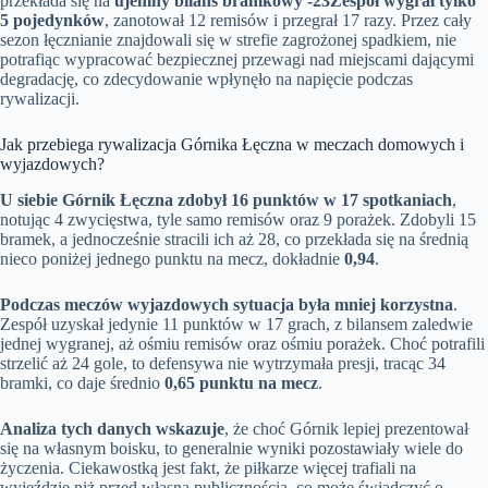
przekłada się na
ujemny bilans bramkowy -23
Zespół wygrał tylko
5 pojedynków
, zanotował 12 remisów i przegrał 17 razy. Przez cały
sezon łęcznianie znajdowali się w strefie zagrożonej spadkiem, nie
potrafiąc wypracować bezpiecznej przewagi nad miejscami dającymi
degradację, co zdecydowanie wpłynęło na napięcie podczas
rywalizacji.
Jak przebiega rywalizacja Górnika Łęczna w meczach domowych i
wyjazdowych?
U siebie Górnik Łęczna zdobył 16 punktów w 17 spotkaniach
,
notując 4 zwycięstwa, tyle samo remisów oraz 9 porażek. Zdobyli 15
bramek, a jednocześnie stracili ich aż 28, co przekłada się na średnią
nieco poniżej jednego punktu na mecz, dokładnie
0,94
.
Podczas meczów wyjazdowych sytuacja była mniej korzystna
.
Zespół uzyskał jedynie 11 punktów w 17 grach, z bilansem zaledwie
jednej wygranej, aż ośmiu remisów oraz ośmiu porażek. Choć potrafili
strzelić aż 24 gole, to defensywa nie wytrzymała presji, tracąc 34
bramki, co daje średnio
0,65 punktu na mecz
.
Analiza tych danych wskazuje
, że choć Górnik lepiej prezentował
się na własnym boisku, to generalnie wyniki pozostawiały wiele do
życzenia. Ciekawostką jest fakt, że piłkarze więcej trafiali na
wyjeździe niż przed własną publicznością, co może świadczyć o