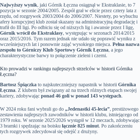
Najwyższy wynik
, jaki Górnik Łęczna osiągnął w Ekstraklasie, to 7
pozycja w sezonie 2004/2005. Zespół grał w elicie przez cztery lata z
rzędu, od rozgrywek 2003/2004 do 2006/2007. Niestety, po wybuchu
afery korupcyjnej klub został skazany na administracyjną degradację i
trafił do III ligi. Po odbiciu się od niższych lig i awansie przez I ligę,
Górnik wrócił do Ekstraklasy
, występując w sezonach 2014/2015
oraz 2015/2016. Tym razem jednak nie udało się poprawić wyniku z
wcześniejszych lat i ponownie zająć wysokiego miejsca.
Pełna nazwa
zespołu to Górniczy Klub Sportowy Górnik Łęczna
, a jego
charakterystyczne barwy to połączenie zieleni i czerni.
Kto prowadzi w rankingu najlepszych strzelców w historii Górnika
Łęczna?
Bartosz Śpiączka
to najskuteczniejszy napastnik w historii
Górnika
Łęczna
. Z klubem był związany aż na trzech różnych etapach swojej
kariery, zdobywając
ponad 46 goli w ponad 143 występach
.
W 2024 roku fani wybrali go do
„Jedenastki 45-lecia”
, prestiżowego
zestawienia najlepszych zawodników w historii klubu, istniejącego od
1979 roku. W sezonie 2025/2026 wystąpił w 12 meczach, zdobywając
3 bramki i spędzając na boisku
łącznie 825 minut
. Po zakończeniu
tych rozgrywek zdecydował się odejść z drużyny.