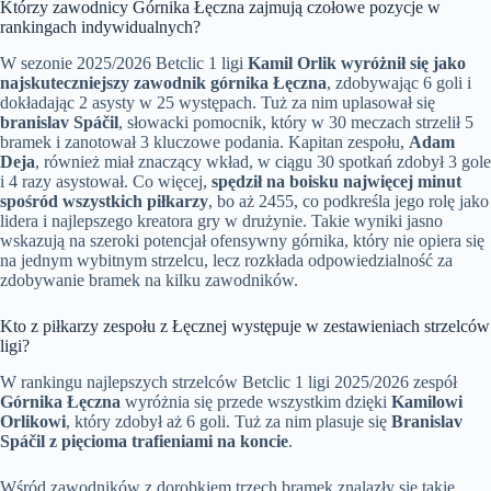
Którzy zawodnicy Górnika Łęczna zajmują czołowe pozycje w
rankingach indywidualnych?
W sezonie 2025/2026 Betclic 1 ligi
Kamil Orlik wyróżnił się jako
najskuteczniejszy zawodnik górnika Łęczna
, zdobywając 6 goli i
dokładając 2 asysty w 25 występach. Tuż za nim uplasował się
branislav Spáčil
, słowacki pomocnik, który w 30 meczach strzelił 5
bramek i zanotował 3 kluczowe podania. Kapitan zespołu,
Adam
Deja
, również miał znaczący wkład, w ciągu 30 spotkań zdobył 3 gole
i 4 razy asystował. Co więcej,
spędził na boisku najwięcej minut
spośród wszystkich piłkarzy
, bo aż 2455, co podkreśla jego rolę jako
lidera i najlepszego kreatora gry w drużynie. Takie wyniki jasno
wskazują na szeroki potencjał ofensywny górnika, który nie opiera się
na jednym wybitnym strzelcu, lecz rozkłada odpowiedzialność za
zdobywanie bramek na kilku zawodników.
Kto z piłkarzy zespołu z Łęcznej występuje w zestawieniach strzelców
ligi?
W rankingu najlepszych strzelców Betclic 1 ligi 2025/2026 zespół
Górnika Łęczna
wyróżnia się przede wszystkim dzięki
Kamilowi
Orlikowi
, który zdobył aż 6 goli. Tuż za nim plasuje się
Branislav
Spáčil z pięcioma trafieniami na koncie
.
Wśród zawodników z dorobkiem trzech bramek znalazły się takie