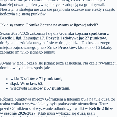
bardziej otwartej, ofensywnej taktyce z adopcją na grunt rywali.
Niestety, ta strategia nie zawsze przynosiła oczekiwane efekty i często
kończyła się stratą punktów.
Jakie są szanse Górnika Łęczna na awans w ligowej tabeli?
Sezon 2025/2026 zakończył się dla
Górnika Łęczna spadkiem z
Betclic 1 ligi
. Zajmując
17. Pozycję i zdobywając 27 punktów
,
drużyna nie zdołała utrzymać się w drugiej lidze. Do bezpiecznego
miejsca zajmowanego przez
Znicz Pruszków
, które dało 16 lokatę,
zabrakło im tylko jednego punktu.
Awans w tabeli okazał się jednak poza zasięgiem. Na czele rywalizacji
dominowały takie zespoły jak:
wisła Kraków z 71 punktami,
śląsk Wrocław, 62,
wieczysta Kraków z 57 punktami.
Różnica punktowa między Górnikiem a liderami była na tyle duża, że
realna walka o wyższe lokaty była praktycznie niemożliwa. Teraz
przed Górnikiem stoi wyzwanie odbudowy i walki w
Betclic 2 lidze
w sezonie 2026/2027
. Klub musi wykazać się
dużą siłą i