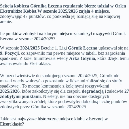
Sekcja kobieca Górnika Łęczna regularnie bierze udział w Orlen
Ekstralidze Kobiet.
W sezonie 2025/2026 zajęła 4 miejsce
,
zdobywając 47 punktów, co podkreśla jej rosnącą siłę na krajowej
arenie.
Ile punktów zdobył i na którym miejscu zakończył rozgrywki Górnik
Łęczna w sezonie 2024/2025?
W sezonie
2024/2025
Betclic 1. Ligi
Górnik Łęczna
uplasował się na
9. Pozycji
, co zapewniło mu pewne miejsce w tabeli, bez zagrożenia
spadkiem. Z kolei triumfowała wtedy
Arka Gdynia
, która dzięki temu
awansowała do Ekstraklasy.
W przeciwieństwie do spokojnego sezonu 2024/2025, Górnik nie
musiał wtedy walczyć o pozostanie w lidze ani zbliżać się do strefy
spadkowej. To mocno kontrastuje z kolejnymi rozgrywkami
2025/2026
, które zakończyły się dla zespołu
degradacją
i zaledwie
27
zdobytymi punktami.
Niestety, nie ma obecnie dostępnych
zweryfikowanych źródeł, które podawałyby dokładną liczbę punktów
zdobytych przez Górnika w sezonie 2024/2025
Jakie jest najwyższe historyczne miejsce klubu z Łęcznej w
Ekstraklasie?