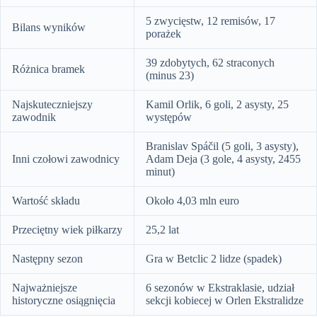
5 zwycięstw, 12 remisów, 17
Bilans wyników
porażek
39 zdobytych, 62 straconych
Różnica bramek
(minus 23)
Najskuteczniejszy
Kamil Orlik, 6 goli, 2 asysty, 25
zawodnik
występów
Branislav Spáčil (5 goli, 3 asysty),
Inni czołowi zawodnicy
Adam Deja (3 gole, 4 asysty, 2455
minut)
Wartość składu
Około 4,03 mln euro
Przeciętny wiek piłkarzy
25,2 lat
Następny sezon
Gra w Betclic 2 lidze (spadek)
Najważniejsze
6 sezonów w Ekstraklasie, udział
historyczne osiągnięcia
sekcji kobiecej w Orlen Ekstralidze