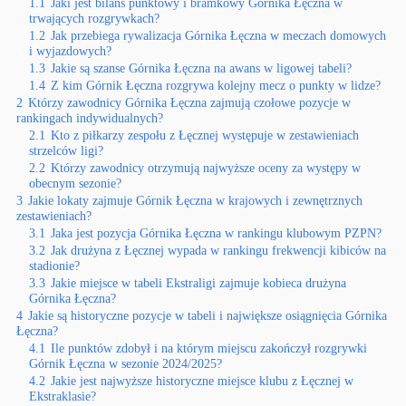
1.1
Jaki jest bilans punktowy i bramkowy Górnika Łęczna w
trwających rozgrywkach?
1.2
Jak przebiega rywalizacja Górnika Łęczna w meczach domowych
i wyjazdowych?
1.3
Jakie są szanse Górnika Łęczna na awans w ligowej tabeli?
1.4
Z kim Górnik Łęczna rozgrywa kolejny mecz o punkty w lidze?
2
Którzy zawodnicy Górnika Łęczna zajmują czołowe pozycje w
rankingach indywidualnych?
2.1
Kto z piłkarzy zespołu z Łęcznej występuje w zestawieniach
strzelców ligi?
2.2
Którzy zawodnicy otrzymują najwyższe oceny za występy w
obecnym sezonie?
3
Jakie lokaty zajmuje Górnik Łęczna w krajowych i zewnętrznych
zestawieniach?
3.1
Jaka jest pozycja Górnika Łęczna w rankingu klubowym PZPN?
3.2
Jak drużyna z Łęcznej wypada w rankingu frekwencji kibiców na
stadionie?
3.3
Jakie miejsce w tabeli Ekstraligi zajmuje kobieca drużyna
Górnika Łęczna?
4
Jakie są historyczne pozycje w tabeli i największe osiągnięcia Górnika
Łęczna?
4.1
Ile punktów zdobył i na którym miejscu zakończył rozgrywki
Górnik Łęczna w sezonie 2024/2025?
4.2
Jakie jest najwyższe historyczne miejsce klubu z Łęcznej w
Ekstraklasie?