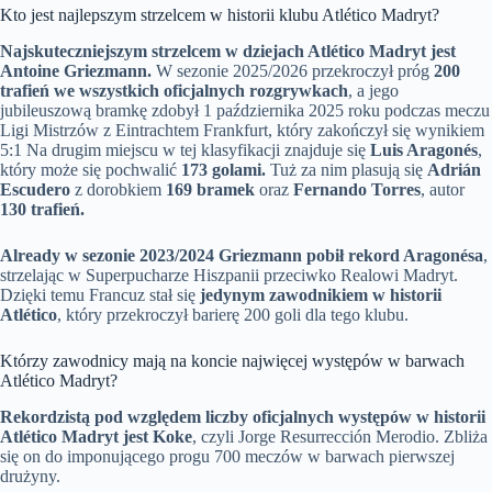
Kto jest najlepszym strzelcem w historii klubu Atlético Madryt?
Najskuteczniejszym strzelcem w dziejach Atlético Madryt jest
Antoine Griezmann.
W sezonie 2025/2026 przekroczył próg
200
trafień we wszystkich oficjalnych rozgrywkach
, a jego
jubileuszową bramkę zdobył 1 października 2025 roku podczas meczu
Ligi Mistrzów z Eintrachtem Frankfurt, który zakończył się wynikiem
5:1 Na drugim miejscu w tej klasyfikacji znajduje się
Luis Aragonés
,
który może się pochwalić
173 golami.
Tuż za nim plasują się
Adrián
Escudero
z dorobkiem
169 bramek
oraz
Fernando Torres
, autor
130 trafień.
Already w sezonie 2023/2024 Griezmann pobił rekord Aragonésa
,
strzelając w Superpucharze Hiszpanii przeciwko Realowi Madryt.
Dzięki temu Francuz stał się
jedynym zawodnikiem w historii
Atlético
, który przekroczył barierę 200 goli dla tego klubu.
Którzy zawodnicy mają na koncie najwięcej występów w barwach
Atlético Madryt?
Rekordzistą pod względem liczby oficjalnych występów w historii
Atlético Madryt jest Koke
, czyli Jorge Resurrección Merodio. Zbliża
się on do imponującego progu 700 meczów w barwach pierwszej
drużyny.