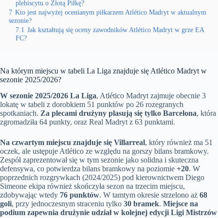
plebiscytu o Złotą Piłkę?
7
Kto jest najwyżej ocenianym piłkarzem Atlético Madryt w aktualnym
sezonie?
7.1
Jak kształtują się oceny zawodników Atlético Madryt w grze EA
FC?
Na którym miejscu w tabeli La Liga znajduje się Atlético Madryt w
sezonie 2025/2026?
W sezonie 2025/2026 La Liga
, Atlético Madryt zajmuje obecnie 3
lokatę w tabeli z dorobkiem 51 punktów po 26 rozegranych
spotkaniach.
Za plecami drużyny plasują się tylko Barcelona
, która
zgromadziła 64 punkty, oraz Real Madryt z 63 punktami.
Na czwartym miejscu znajduje się Villarreal
, który również ma 51
oczek, ale ustępuje Atlético ze względu na gorszy bilans bramkowy.
Zespół zaprezentował się w tym sezonie jako solidna i skuteczna
defensywa, co potwierdza bilans bramkowy na poziomie
+20
. W
poprzednich rozgrywkach (2024/2025) pod kierownictwem Diego
Simeone ekipa również skończyła sezon na trzecim miejscu,
zdobywając wtedy
76 punktów
. W tamtym okresie strzelono aż
68
goli
, przy jednoczesnym straceniu tylko
30 bramek
.
Miejsce na
podium zapewnia drużynie udział w kolejnej edycji Ligi Mistrzów