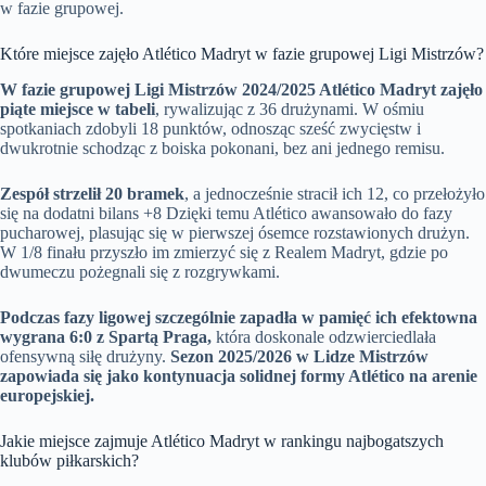
w fazie grupowej.
Które miejsce zajęło Atlético Madryt w fazie grupowej Ligi Mistrzów?
W fazie grupowej Ligi Mistrzów 2024/2025 Atlético Madryt zajęło
piąte miejsce w tabeli
, rywalizując z 36 drużynami. W ośmiu
spotkaniach zdobyli 18 punktów, odnosząc sześć zwycięstw i
dwukrotnie schodząc z boiska pokonani, bez ani jednego remisu.
Zespół strzelił 20 bramek
, a jednocześnie stracił ich 12, co przełożyło
się na dodatni bilans +8 Dzięki temu Atlético awansowało do fazy
pucharowej, plasując się w pierwszej ósemce rozstawionych drużyn.
W 1/8 finału przyszło im zmierzyć się z Realem Madryt, gdzie po
dwumeczu pożegnali się z rozgrywkami.
Podczas fazy ligowej szczególnie zapadła w pamięć ich efektowna
wygrana 6:0 z Spartą Praga,
która doskonale odzwierciedlała
ofensywną siłę drużyny.
Sezon 2025/2026 w Lidze Mistrzów
zapowiada się jako kontynuacja solidnej formy Atlético na arenie
europejskiej.
Jakie miejsce zajmuje Atlético Madryt w rankingu najbogatszych
klubów piłkarskich?