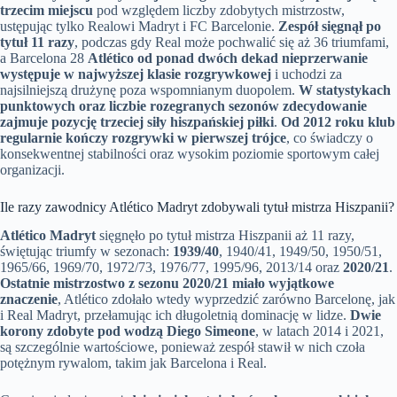
trzecim miejscu
pod względem liczby zdobytych mistrzostw,
ustępując tylko Realowi Madryt i FC Barcelonie.
Zespół sięgnął po
tytuł 11 razy
, podczas gdy Real może pochwalić się aż 36 triumfami,
a Barcelona 28
Atlético od ponad dwóch dekad nieprzerwanie
występuje w najwyższej klasie rozgrywkowej
i uchodzi za
najsilniejszą drużynę poza wspomnianym duopolem.
W statystykach
punktowych oraz liczbie rozegranych sezonów zdecydowanie
zajmuje pozycję trzeciej siły hiszpańskiej piłki
.
Od 2012 roku klub
regularnie kończy rozgrywki w pierwszej trójce
, co świadczy o
konsekwentnej stabilności oraz wysokim poziomie sportowym całej
organizacji.
Ile razy zawodnicy Atlético Madryt zdobywali tytuł mistrza Hiszpanii?
Atlético Madryt
sięgnęło po tytuł mistrza Hiszpanii aż 11 razy,
świętując triumfy w sezonach:
1939/40
, 1940/41, 1949/50, 1950/51,
1965/66, 1969/70, 1972/73, 1976/77, 1995/96, 2013/14 oraz
2020/21
.
Ostatnie mistrzostwo z sezonu 2020/21 miało wyjątkowe
znaczenie
, Atlético zdołało wtedy wyprzedzić zarówno Barcelonę, jak
i Real Madryt, przełamując ich długoletnią dominację w lidze.
Dwie
korony zdobyte pod wodzą Diego Simeone
, w latach 2014 i 2021,
są szczególnie wartościowe, ponieważ zespół stawił w nich czoła
potężnym rywalom, takim jak Barcelona i Real.