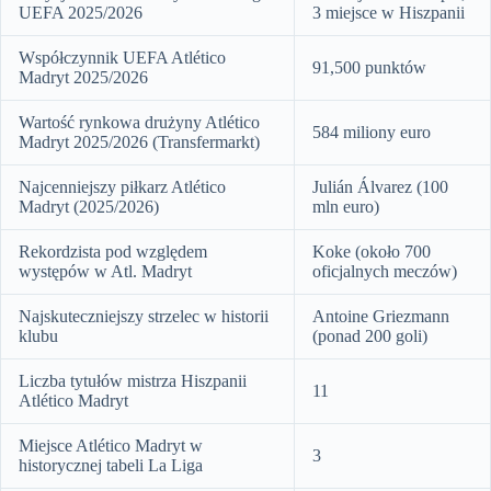
UEFA 2025/2026
3 miejsce w Hiszpanii
Współczynnik UEFA Atlético
91,500 punktów
Madryt 2025/2026
Wartość rynkowa drużyny Atlético
584 miliony euro
Madryt 2025/2026 (Transfermarkt)
Najcenniejszy piłkarz Atlético
Julián Álvarez (100
Madryt (2025/2026)
mln euro)
Rekordzista pod względem
Koke (około 700
występów w Atl. Madryt
oficjalnych meczów)
Najskuteczniejszy strzelec w historii
Antoine Griezmann
klubu
(ponad 200 goli)
Liczba tytułów mistrza Hiszpanii
11
Atlético Madryt
Miejsce Atlético Madryt w
3
historycznej tabeli La Liga