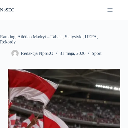
Przejdź
do
NpSEO
treści
Rankingi Atlético Madryt – Tabela, Statystyki, UEFA,
Rekordy
Redakcja NpSEO
31 maja, 2026
Sport