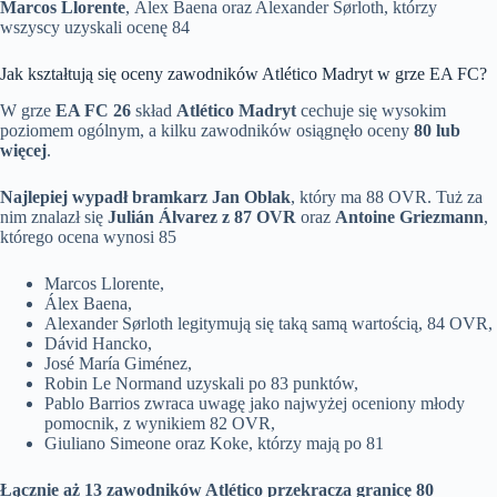
Marcos Llorente
, Álex Baena oraz Alexander Sørloth, którzy
wszyscy uzyskali ocenę 84
Jak kształtują się oceny zawodników Atlético Madryt w grze EA FC?
W grze
EA FC 26
skład
Atlético Madryt
cechuje się wysokim
poziomem ogólnym, a kilku zawodników osiągnęło oceny
80 lub
więcej
.
Najlepiej wypadł bramkarz Jan Oblak
, który ma 88 OVR. Tuż za
nim znalazł się
Julián Álvarez z 87 OVR
oraz
Antoine Griezmann
,
którego ocena wynosi 85
Marcos Llorente,
Álex Baena,
Alexander Sørloth legitymują się taką samą wartością, 84 OVR,
Dávid Hancko,
José María Giménez,
Robin Le Normand uzyskali po 83 punktów,
Pablo Barrios zwraca uwagę jako najwyżej oceniony młody
pomocnik, z wynikiem 82 OVR,
Giuliano Simeone oraz Koke, którzy mają po 81
Łącznie aż 13 zawodników Atlético przekracza granicę 80