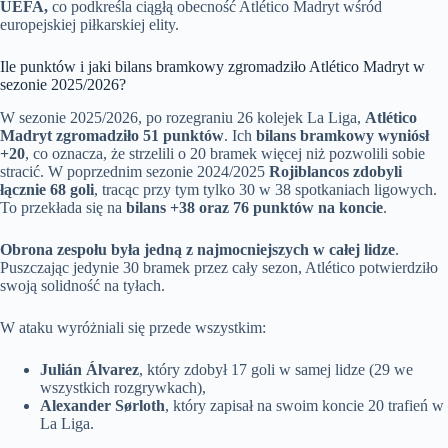
UEFA,
co podkreśla ciągłą obecność Atlético Madryt wśród
europejskiej piłkarskiej elity.
Ile punktów i jaki bilans bramkowy zgromadziło Atlético Madryt w
sezonie 2025/2026?
W sezonie 2025/2026, po rozegraniu 26 kolejek La Liga,
Atlético
Madryt zgromadziło 51 punktów
. Ich
bilans bramkowy wyniósł
+20
, co oznacza, że strzelili o 20 bramek więcej niż pozwolili sobie
stracić. W poprzednim sezonie 2024/2025
Rojiblancos zdobyli
łącznie 68 goli
, tracąc przy tym tylko 30 w 38 spotkaniach ligowych.
To przekłada się na
bilans +38 oraz 76 punktów na koncie
.
Obrona zespołu była jedną z najmocniejszych w całej lidze
.
Puszczając jedynie 30 bramek przez cały sezon, Atlético potwierdziło
swoją solidność na tyłach.
W ataku wyróżniali się przede wszystkim:
Julián Álvarez
, który zdobył 17 goli w samej lidze (29 we
wszystkich rozgrywkach),
Alexander Sørloth
, który zapisał na swoim koncie 20 trafień w
La Liga.