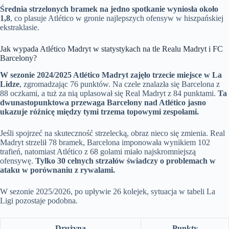
Średnia strzelonych bramek na jedno spotkanie wyniosła około
1,8
, co plasuje Atlético w gronie najlepszych ofensyw w hiszpańskiej
ekstraklasie.
Jak wypada Atlético Madryt w statystykach na tle Realu Madryt i FC
Barcelony?
W sezonie 2024/2025 Atlético Madryt zajęło trzecie miejsce w La
Lidze
, zgromadzając 76 punktów. Na czele znalazła się Barcelona z
88 oczkami, a tuż za nią uplasował się Real Madryt z 84 punktami.
Ta
dwunastopunktowa przewaga Barcelony nad Atlético jasno
ukazuje różnicę między tymi trzema topowymi zespołami.
Jeśli spojrzeć na skuteczność strzelecką, obraz nieco się zmienia. Real
Madryt strzelił 78 bramek, Barcelona imponowała wynikiem 102
trafień, natomiast Atlético z 68 golami miało najskromniejszą
ofensywę.
Tylko 30 celnych strzałów świadczy o problemach w
ataku w porównaniu z rywalami.
W sezonie 2025/2026, po upływie 26 kolejek, sytuacja w tabeli La
Ligi pozostaje podobna.
Drużyna
Punkty