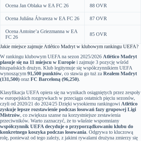
Ocena Jan Oblaka w EA FC 26
88 OVR
Ocena Juliána Álvareza w EA FC 26
87 OVR
Ocena Antoine’a Griezmanna w EA
85 OVR
FC 26
Jakie miejsce zajmuje Atlético Madryt w klubowym rankingu UEFA?
W rankingu klubowym UEFA na sezon 2025/2026
Atlético Madryt
plasuje się na 11 miejscu w Europie
i zajmuje 3 pozycję wśród
hiszpańskich drużyn. Klub legitymuje się współczynnikiem UEFA
wynoszącym
91,500 punktów
, co stawia go tuż za
Realem Madryt
(131,500)
oraz
FC Barceloną (96,250)
.
Klasyfikacja UEFA opiera się na wynikach osiągniętych przez zespoły
w europejskich rozgrywkach w przeciągu ostatnich pięciu sezonów,
czyli od 2020/21 do 2024/25 Dzięki wysokiemu rankingowi
Atlético
zyskuje lepsze rozstawienie podczas losowań fazy grupowej Ligi
Mistrzów
, co zwiększa szanse na korzystniejsze zestawienia
przeciwników. Warto zaznaczyć, że to właśnie wspomniany
współczynnik UEFA decyduje o przyporządkowaniu klubu do
konkretnego koszyka podczas losowania
. Odgrywa to kluczową
rolę, ponieważ od tego zależy, z jakimi rywalami drużyna zmierzy się