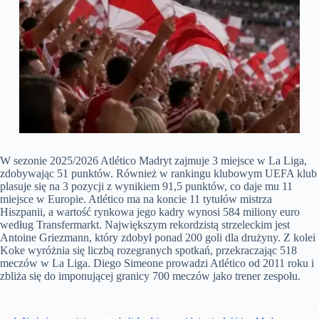
W sezonie 2025/2026 Atlético Madryt zajmuje 3 miejsce w La Liga,
zdobywając 51 punktów. Również w rankingu klubowym UEFA klub
plasuje się na 3 pozycji z wynikiem 91,5 punktów, co daje mu 11
miejsce w Europie. Atlético ma na koncie 11 tytułów mistrza
Hiszpanii, a wartość rynkowa jego kadry wynosi 584 miliony euro
według Transfermarkt. Największym rekordzistą strzeleckim jest
Antoine Griezmann, który zdobył ponad 200 goli dla drużyny. Z kolei
Koke wyróżnia się liczbą rozegranych spotkań, przekraczając 518
meczów w La Liga. Diego Simeone prowadzi Atlético od 2011 roku i
zbliża się do imponującej granicy 700 meczów jako trener zespołu.