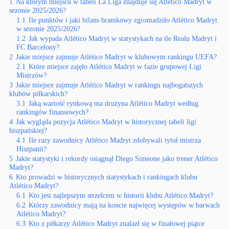
1
Na którym miejscu w tabeli La Liga znajduje się Atlético Madryt w
sezonie 2025/2026?
1.1
Ile punktów i jaki bilans bramkowy zgromadziło Atlético Madryt
w sezonie 2025/2026?
1.2
Jak wypada Atlético Madryt w statystykach na tle Realu Madryt i
FC Barcelony?
2
Jakie miejsce zajmuje Atlético Madryt w klubowym rankingu UEFA?
2.1
Które miejsce zajęło Atlético Madryt w fazie grupowej Ligi
Mistrzów?
3
Jakie miejsce zajmuje Atlético Madryt w rankingu najbogatszych
klubów piłkarskich?
3.1
Jaką wartość rynkową ma drużyna Atlético Madryt według
rankingów finansowych?
4
Jak wygląda pozycja Atlético Madryt w historycznej tabeli ligi
hiszpańskiej?
4.1
Ile razy zawodnicy Atlético Madryt zdobywali tytuł mistrza
Hiszpanii?
5
Jakie statystyki i rekordy osiągnął Diego Simeone jako trener Atlético
Madryt?
6
Kto prowadzi w historycznych statystykach i rankingach klubu
Atlético Madryt?
6.1
Kto jest najlepszym strzelcem w historii klubu Atlético Madryt?
6.2
Którzy zawodnicy mają na koncie najwięcej występów w barwach
Atlético Madryt?
6.3
Kto z piłkarzy Atlético Madryt znalazł się w finałowej piątce