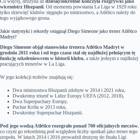
Co więcej, drużyna aż
dziesięciokrotnie kończyła rozgrywki jako
wicemistrz Hiszpanii
. Od momentu powstania La Liga w 1929 roku
tylko dziewięć klubów sięgnęło po mistrzostwo, a Atlético należy do
tego wyjątkowego grona.
Jakie statystyki i rekordy osiągnął Diego Simeone jako trener Atlético
Madryt?
Diego Simeone objął stanowisko trenera Atlético Madryt w
grudniu 2011 roku i od tego czasu stał się najdłużej pełniącym tę
funkcję szkoleniowcem w historii klubu
, a także jednym z najdłużej
pracujących trenerów w La Liga.
W jego kolekcji trofeów znajdują się:
Dwa mistrzostwa Hiszpanii zdobyte w 2014 i 2021 roku,
Dwukrotny triumf w Lidze Europy UEFA (2012, 2018),
Dwa Superpuchary Europy,
Puchar Króla w 2013 roku,
Dwukrotny Superpuchar Hiszpanii.
Pod jego wodzą Atlético rozegrało ponad 700 oficjalnych meczów
,
co czyni go rekordzistą pod względem liczby spotkań jako trener tego
zespołu. W latach 2014 i 2016 prowadził drużynę do finału Ligi