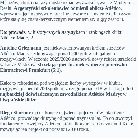
Mistrzów, choć oba razy musiał uznać wyższość rywala z Madrytu –
Realu.
Argentyński szkoleniowiec odmienił oblicze Atlético
,
wprowadzając intensywny pressing i zwarte ustawienie defensywne,
które stały się charakterystycznym elementem stylu gry zespołu.
Kto prowadzi w historycznych statystykach i rankingach klubu
Atlético Madryt?
Antoine Griezmann
jest niekwestionowanym królem strzelców
Atlético Madryt, zdobywając ponad 200 goli w oficjalnych
rozgrywkach. W sezonie 2025/2026 ustanowił nowy rekord strzelecki
w Lidze Mistrzów,
strzelając pięć bramek w meczu przeciwko
Eintrachtowi Frankfurt (5:1)
.
Koke
to rekordzista pod względem liczby występów w klubie,
rozgrywając niemal 700 spotkań, z czego ponad 518 w La Liga. Jest
najbardziej doświadczonym zawodnikiem Atlético Madryt w
hiszpańskiej lidze
.
Diego Simeone
ma na koncie najwięcej pojedynków jako trener
Atlético, prowadząc drużynę od ponad trzynastu lat. To on stworzył
fundamenty nowej ery Atlético, której ikonami są Griezmann i Koke,
rozwijając ten projekt od początku 2010 roku.