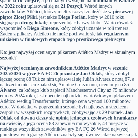
spadł na
18 Miejsce
, a po udanym występie na
mundialu w Katarze
w 2022 roku
uplasował się na
21 Pozycji
. Wśród innych
zawodników Atlético, którzy mieli zaszczyt znaleźć się w
pierwszej
piątce Złotej Piłki
, jest także
Diego Forlán
, który w 2010 roku
sięgnął po
drugą lokatę
, reprezentując barwy klubu. Warto również
wspomnieć o
Diego Simeone
, który zdobył uznanie w roli trenera.
Żaden z piłkarzy Atlético nie może pochwalić się tak
regularnym
udziałem w finałowych etapach
tego
prestiżowego plebiscytu
.
Kto jest najwyżej ocenianym piłkarzem Atlético Madryt w aktualnym
sezonie?
Najwyżej ocenianym zawodnikiem Atlético Madryt w sezonie
2025/2026 w grze EA FC 26 pozostaje Jan Oblak
, który zdobył
łączną ocenę 88 Tuż za nim uplasował się Julián Álvarez z notą 87, a
na trzecim miejscu znalazł się Antoine Griezmann, oceniony na 85
Álvarez
, za którego klub zapłacił Manchesterowi City aż 75 milionów
euro w 2024 roku, jest obecnie najbardziej wartościowym piłkarzem
Atlético według Transfermarkt, którego cena wynosi 100 milionów
euro. W dodatku w poprzednim sezonie był najlepszym strzelcem
zespołu w wszystkich rozgrywkach, zdobywając aż 29 bramek.
Jan
Oblak od dawna cieszy się opinią jednego z czołowych bramkarzy
na świecie
, a jego ocena 88 zapewniła mu wysokie, 43 miejsce w
rankingu wszystkich zawodników gry EA FC 26 Wśród najwyżej
punktowanych graczy Atlético znalazły się również takie nazwiska jak