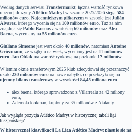
Według danych serwisu
Transfermarkt
, łączna wartość rynkowa
obecnej drużyny
Atlético Madryt
w sezonie 2025/2026 sięga
584
milionów euro
.
Najcenniejszym piłkarzem
w zespole jest
Julián
Álvarez
, którego wycenia się na
100 milionów euro
. Tuż za nim
znajdują się
Pablo Barrios
z wartością
60 milionów
oraz
Álex
Baena
, wyceniany na
55 milionów euro
.
Giuliano Simeone
jest wart około
40 milionów
, natomiast
Antoine
Griezmann
, ze względu na wiek, wyceniany jest na
11 milionów
euro
.
Jan Oblak
ma wartość rynkową na poziomie
17 milionów
.
W letnim oknie transferowym 2025 klub zdecydował się przeznaczyć
około
230 milionów euro
na nowe nabytki, co przełożyło się na
ujemny bilans transferowy
w wysokości
84,45 miliona euro
.
álex baena, którego sprowadzono z Villarrealu za 42 miliony
euro,
Ademola lookman, kupiony za 35 milionów z Atalanty.
Jak wygląda pozycja Atlético Madryt w historycznej tabeli ligi
hiszpańskiej?
W historycznej klasyfikacji La Liga Atlético Madryt plasuje się na