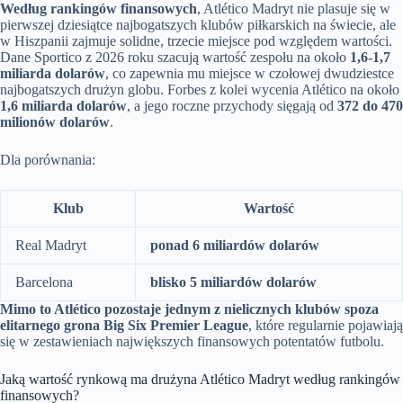
Według rankingów finansowych
, Atlético Madryt nie plasuje się w
pierwszej dziesiątce najbogatszych klubów piłkarskich na świecie, ale
w Hiszpanii zajmuje solidne, trzecie miejsce pod względem wartości.
Dane Sportico z 2026 roku szacują wartość zespołu na około
1,6-1,7
miliarda dolarów
, co zapewnia mu miejsce w czołowej dwudziestce
najbogatszych drużyn globu. Forbes z kolei wycenia Atlético na około
1,6 miliarda dolarów
, a jego roczne przychody sięgają od
372 do 470
milionów dolarów
.
Dla porównania:
Klub
Wartość
Real Madryt
ponad 6 miliardów dolarów
Barcelona
blisko 5 miliardów dolarów
Mimo to Atlético pozostaje jednym z nielicznych klubów spoza
elitarnego grona Big Six Premier League
, które regularnie pojawiają
się w zestawieniach największych finansowych potentatów futbolu.
Jaką wartość rynkową ma drużyna Atlético Madryt według rankingów
finansowych?