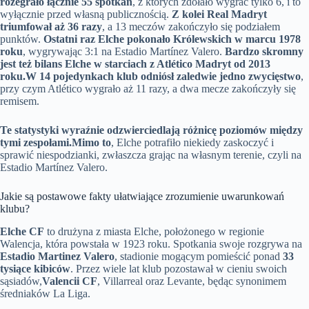
rozegrało łącznie 55 spotkań
, z których zdołało wygrać tylko 6, i to
wyłącznie przed własną publicznością.
Z kolei Real Madryt
triumfował aż 36 razy
, a 13 meczów zakończyło się podziałem
punktów.
Ostatni raz Elche pokonało Królewskich w marcu 1978
roku
, wygrywając 3:1 na Estadio Martínez Valero.
Bardzo skromny
jest też bilans Elche w starciach z Atlético Madryt od 2013
roku.
W 14 pojedynkach klub odniósł zaledwie jedno zwycięstwo
,
przy czym Atlético wygrało aż 11 razy, a dwa mecze zakończyły się
remisem.
Te statystyki wyraźnie odzwierciedlają różnicę poziomów między
tymi zespołami.
Mimo to
, Elche potrafiło niekiedy zaskoczyć i
sprawić niespodzianki, zwłaszcza grając na własnym terenie, czyli na
Estadio Martínez Valero.
Jakie są postawowe fakty ułatwiające zrozumienie uwarunkowań
klubu?
Elche CF
to drużyna z miasta Elche, położonego w regionie
Walencja, która powstała w 1923 roku. Spotkania swoje rozgrywa na
Estadio Martinez Valero
, stadionie mogącym pomieścić ponad
33
tysiące kibiców
. Przez wiele lat klub pozostawał w cieniu swoich
sąsiadów,
Valencii CF
, Villarreal oraz Levante, będąc synonimem
średniaków La Liga.