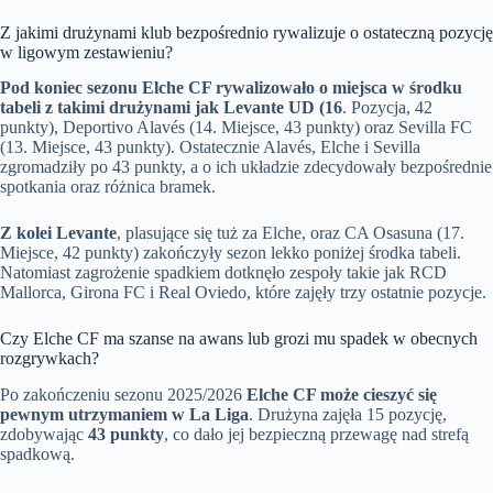
Z jakimi drużynami klub bezpośrednio rywalizuje o ostateczną pozycję
w ligowym zestawieniu?
Pod koniec sezonu Elche CF rywalizowało o miejsca w środku
tabeli z takimi drużynami jak Levante UD (16
. Pozycja, 42
punkty), Deportivo Alavés (14. Miejsce, 43 punkty) oraz Sevilla FC
(13. Miejsce, 43 punkty). Ostatecznie Alavés, Elche i Sevilla
zgromadziły po 43 punkty, a o ich układzie zdecydowały bezpośrednie
spotkania oraz różnica bramek.
Z kolei Levante
, plasujące się tuż za Elche, oraz CA Osasuna (17.
Miejsce, 42 punkty) zakończyły sezon lekko poniżej środka tabeli.
Natomiast zagrożenie spadkiem dotknęło zespoły takie jak RCD
Mallorca, Girona FC i Real Oviedo, które zajęły trzy ostatnie pozycje.
Czy Elche CF ma szanse na awans lub grozi mu spadek w obecnych
rozgrywkach?
Po zakończeniu sezonu 2025/2026
Elche CF może cieszyć się
pewnym utrzymaniem w La Liga
. Drużyna zajęła 15 pozycję,
zdobywając
43 punkty
, co dało jej bezpieczną przewagę nad strefą
spadkową.