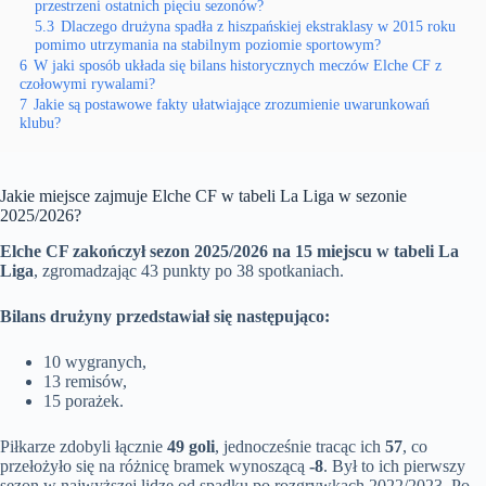
przestrzeni ostatnich pięciu sezonów?
5.3
Dlaczego drużyna spadła z hiszpańskiej ekstraklasy w 2015 roku
pomimo utrzymania na stabilnym poziomie sportowym?
6
W jaki sposób układa się bilans historycznych meczów Elche CF z
czołowymi rywalami?
7
Jakie są postawowe fakty ułatwiające zrozumienie uwarunkowań
klubu?
Jakie miejsce zajmuje Elche CF w tabeli La Liga w sezonie
2025/2026?
Elche CF zakończył sezon 2025/2026 na 15 miejscu w tabeli La
Liga
, zgromadzając 43 punkty po 38 spotkaniach.
Bilans drużyny przedstawiał się następująco:
10 wygranych,
13 remisów,
15 porażek.
Piłkarze zdobyli łącznie
49 goli
, jednocześnie tracąc ich
57
, co
przełożyło się na różnicę bramek wynoszącą
-8
. Był to ich pierwszy
sezon w najwyższej lidze od spadku po rozgrywkach 2022/2023. Po