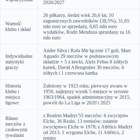
2026/2027
26 piłkarzy, średni wiek 26,6 lat, 10
zagranicznych zawodników (38,5%), 31,65
Wartość
mln euro ze sprzedaży, 6,65 mln euro
klubu i skład
wydatków, Rodri Mendoza sprzedany za 16
mln euro
Andre Silva i Rafa Mir łącznie 17 goli, Marc
Indywidualne
Aguado 29 meczów w podstawowym
statystyki
składzie + 5 z ławki, Aleix Febas 8 żółtych
graczy
kartek, David Affengruber 30 meczów, 6
żółtych i 1 czerwona kartka
Historia
Założony w 1923 roku, pierwszy awans w
klubu i
1959, najlepszy wynik 5 miejsce w sezonie
miejsca
1963/1964, spadek administracyjny w 2015,
ligowe
powrót do La Liga w 2020 i 2025
z Realem Madryt 55 meczów: 6 zwycięstw
Bilans
Elche, 36 Realu, 13 remisów; ostatnie
meczów z
zwycięstwo Elche w 1978; z Atlético Madryt
czołowymi
od 2013, 1 wygrana Elche, 11 Atlético, 2
rywalami
remisy