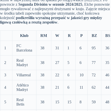
powrocie z
Segunda División w sezonie 2024/2025
, Elche ponownie
mogło rywalizować z najlepszymi drużynami w kraju. Zajęcie miejsca
w środku tabeli zapewniło spokojne utrzymanie, choć końcowa
kolejność
podkreśliła wyraźną przepaść w jakości gry między
ligową czołówką a resztą zespołów
.
Klub
RM
W
R
P
BZ
BS
FC
1
38
31
1
6
95
36
Barcelona
Real
2
38
27
5
6
77
35
Madryt
3
Villarreal
38
22
6
10
72
46
Atlético
4
38
21
6
11
62
44
Madryt
Real
5
38
15
15
8
59
48
Betis