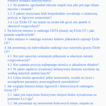
różnych źródłach statystycznych?
1.2
Ile punktów zgromadził obecnie zespół oraz jaki jest jego bilans
meczów i bramek?
1.3
Z jakimi drużynami klub bezpośrednio rywalizuje o ostateczną
pozycję w ligowym zestawieniu?
1.4
Czy Elche CF ma szanse na awans lub grozi mu spadek w
obecnych rozgrywkach?
2
Na którym miejscu w rankingu UEFA plasuje się Elche CF i jaki
posiada współczynnik?
3
Jakie miejsce w rankingu wartości klubów piłkarskich zajmuje Elche
CF?
4
Jak prezentują się indywidualne rankingi oraz statystyki graczy Elche
CF?
4.1
Kto jest najwyżej ocenianym piłkarzem w obecnym sezonie
rozgrywkowym?
4.2
Kto zajmuje pozycję najlepszego strzelca w aktualnym składzie?
4.3
W jakim aspekcie rywalizacji defensywnej drużyna wyróżnia się
według statystyk analitycznych?
4.4
Gdzie można sprawdzić pełne zestawienia, wyniki na żywo i
szczegółowe parametry poszczególnych zawodników?
5
Jak wygląda historia miejsc ligowych i historycznych rankingów
Elche CF?
5.1
Jakie jest najwyższe historyczne miejsce klubu wywalczone na
poziomie La Liga?
5.2
Jak prezentuje się zestawienie końcowych miejsc zespołu na