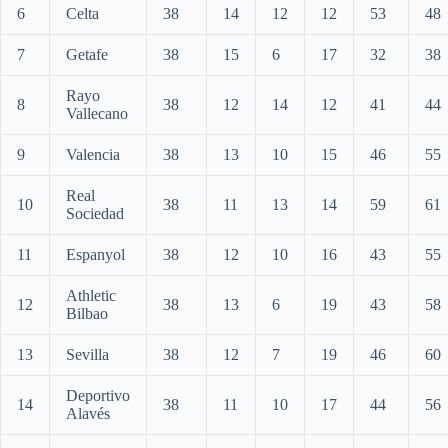
6
Celta
38
14
12
12
53
48
7
Getafe
38
15
6
17
32
38
Rayo
8
38
12
14
12
41
44
Vallecano
9
Valencia
38
13
10
15
46
55
Real
10
38
11
13
14
59
61
Sociedad
11
Espanyol
38
12
10
16
43
55
Athletic
12
38
13
6
19
43
58
Bilbao
13
Sevilla
38
12
7
19
46
60
Deportivo
14
38
11
10
17
44
56
Alavés