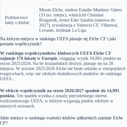
Miasto Elche, stadion Estadio Martinez Valero
(33 tys. miejsc), właściciel Christian
Podstawowe
Bragarnik, trener Eder Sarabia (umowa do
fakty o klubie
2027), rywalizacja z Valencia CF, Villarreal,
Levante, średniak La Liga
Na którym miejscu w rankingu UEFA plasuje się Elche CF i jaki
posiada współczynnik?
W rankingu współczynników klubowych UEFA Elche CF
zajmuje 176 lokatę w Europie
, osiągając wynik 18,891 punktu na
sezon 2025/2026. Na tle hiszpańskich drużyn, plasuje się na 28
miejscu. W sezonie 2025/2026 Elche nie brało udziału w europejskich
rozgrywkach, więc nie zdobyło dodatkowych punktów do rankingu
UEFA.
W efekcie współczynnik na sezon 2026/2027 spadnie do 14,991
punktu.
Ten spadek wynika z zasady pięcioletniego okresu
rozliczeniowego UEFA, w którym wygasają punkty zdobyte w
starszych sezonach.
Jakie miejsce w rankingu wartości klubów piłkarskich zajmuje Elche
CF?