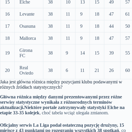
15
Elche
38
10
13
15
49
57
16
Levante
38
11
9
18
47
61
17
Osasuna
38
11
9
18
44
50
18
Mallorca
38
11
9
18
47
57
Girona
19
38
9
14
15
39
55
FC
Real
20
38
6
11
21
26
60
Oviedo
Jaka jest główna różnica między pozycjami klubu podawanymi w
różnych źródłach statystycznych?
Główna różnica między danymi prezentowanymi przez różne
serwisy statystyczne wynikała z różnorodnych terminów
aktualizacji.
Niektóre portale zatrzymywały statystyki Elche na
etapie 33-35 kolejek
, choć tabela wciąż ulegała zmianom.
Oficjalny serwis La Liga podał ostateczną pozycję drużyny, 15
miejsce z 43 punktami po rozegraniu wszystkich 38 spotkań
, co