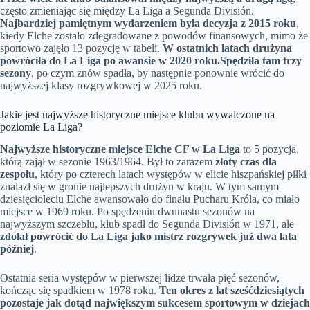
często zmieniając się między La Liga a Segunda División.
Najbardziej pamiętnym wydarzeniem była decyzja z 2015 roku
,
kiedy Elche zostało zdegradowane z powodów finansowych, mimo że
sportowo zajęło 13 pozycję w tabeli.
W ostatnich latach drużyna
powróciła do La Liga po awansie w 2020 roku.
Spędziła tam trzy
sezony
, po czym znów spadła, by następnie ponownie wrócić do
najwyższej klasy rozgrywkowej w 2025 roku.
Jakie jest najwyższe historyczne miejsce klubu wywalczone na
poziomie La Liga?
Najwyższe historyczne miejsce Elche CF w La Liga
to 5 pozycja,
którą zajął w sezonie 1963/1964. Był to zarazem
złoty czas dla
zespołu
, który po czterech latach występów w elicie hiszpańskiej piłki
znalazł się w gronie najlepszych drużyn w kraju. W tym samym
dziesięcioleciu Elche awansowało do finału Pucharu Króla, co miało
miejsce w 1969 roku. Po spędzeniu dwunastu sezonów na
najwyższym szczeblu, klub spadł do Segunda División w 1971, ale
zdołał powrócić do La Liga jako mistrz rozgrywek już dwa lata
później
.
Ostatnia seria występów w pierwszej lidze trwała pięć sezonów,
kończąc się spadkiem w 1978 roku.
Ten okres z lat sześćdziesiątych
pozostaje jak dotąd największym sukcesem sportowym w dziejach