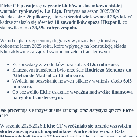
Elche CF plasuje się w gronie klubów o stosunkowo niskiej
wartości rynkowej w La Liga.
Drużyna na sezon 2025/2026
składała się z
26 piłkarzy
, których
średni wiek wynosił 26,6 lat.
W
kadrze znalazło się również
10 zawodników spoza Hiszpanii
, co
stanowiło około
38,5% całego zespołu.
Wśród najbardziej cenionych graczy wyróżniały się transfery
dokonane latem 2025 roku, które wpłynęły na konstrukcję składu.
Klub aktywnie zarządzał swoim budżetem transferowym:
Ze sprzedaży zawodników uzyskał aż
31,65 mln euro
,
Znaczącym transferem było przejście
Rodriego Mendozy do
Atletico de Madrid
za
16 mln euro
,
Wydatki na pozyskanie nowych piłkarzy wyniosły około
6,65
mln euro
,
Co pozwoliło Elche osiągnąć
wyraźną nadwyżkę finansową
na rynku transferowym.
Jak prezentują się indywidualne rankingi oraz statystyki graczy Elche
CF?
W sezonie 2025/2026
Elche CF wyróżniało się przede wszystkim
skutecznością swoich napastników
.
Andre Silva wraz z Rafą
Mirem zdobyli łącznie 17 bramek w La Liga
, co znacząco wpłynęło