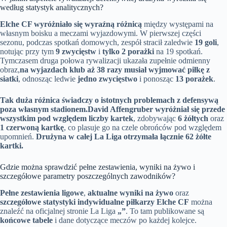
według statystyk analitycznych?
Elche CF wyróżniało się wyraźną różnicą
między występami na
własnym boisku a meczami wyjazdowymi. W pierwszej części
sezonu, podczas spotkań domowych, zespół stracił zaledwie
19 goli
,
notując przy tym
9 zwycięstw
i
tylko 2 porażki
na 19 spotkań.
Tymczasem druga połowa rywalizacji ukazała zupełnie odmienny
obraz,
na wyjazdach klub aż 38 razy musiał wyjmować piłkę z
siatki
, odnosząc ledwie
jedno zwycięstwo
i ponosząc
13 porażek
.
Tak duża różnica świadczy o istotnych problemach z defensywą
poza własnym stadionem.
David Affengruber wyróżniał się przede
wszystkim pod względem liczby kartek
, zdobywając
6 żółtych
oraz
1 czerwoną kartkę
, co plasuje go na czele obrońców pod względem
upomnień.
Drużyna w całej La Liga otrzymała łącznie 62 żółte
kartki.
Gdzie można sprawdzić pełne zestawienia, wyniki na żywo i
szczegółowe parametry poszczególnych zawodników?
Pełne zestawienia ligowe
,
aktualne wyniki na żywo
oraz
szczegółowe statystyki indywidualne piłkarzy Elche CF
można
znaleźć na oficjalnej stronie La Liga
„”
. To tam publikowane są
końcowe tabele
i dane dotyczące meczów po każdej kolejce.