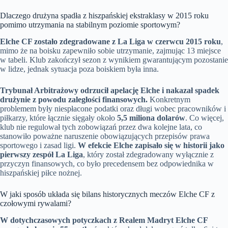
Dlaczego drużyna spadła z hiszpańskiej ekstraklasy w 2015 roku
pomimo utrzymania na stabilnym poziomie sportowym?
Elche CF zostało zdegradowane z La Liga w czerwcu 2015 roku
,
mimo że na boisku zapewniło sobie utrzymanie, zajmując 13 miejsce
w tabeli. Klub zakończył sezon z wynikiem gwarantującym pozostanie
w lidze, jednak sytuacja poza boiskiem była inna.
Trybunał Arbitrażowy odrzucił apelację Elche i nakazał spadek
drużynie z powodu zaległości finansowych.
Konkretnym
problemem były niespłacone podatki oraz długi wobec pracowników i
piłkarzy, które łącznie sięgały około
5,5 miliona dolarów
. Co więcej,
klub nie regulował tych zobowiązań przez dwa kolejne lata, co
stanowiło poważne naruszenie obowiązujących przepisów prawa
sportowego i zasad ligi.
W efekcie Elche zapisało się w historii jako
pierwszy zespół La Liga
, który został zdegradowany wyłącznie z
przyczyn finansowych, co było precedensem bez odpowiednika w
hiszpańskiej piłce nożnej.
W jaki sposób układa się bilans historycznych meczów Elche CF z
czołowymi rywalami?
W dotychczasowych potyczkach z Realem Madryt Elche CF