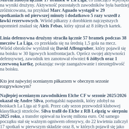
na wyniki drużyny. Aktywność pozostałych zawodników była bardziej
zróżnicowana, na przykład
Marc Aguado wystąpił w 29
spotkaniach od pierwszej minuty i dodatkowo 5 razy wszedł z
ławki rezerwowych
. Wśród piłkarzy z dorobkiem najczęstszych
upomnień znalazł się
Aleix Febas
, który ujrzał aż 8 żółtych kartek.
Linia defensywna drużyny straciła łącznie 57 bramek podczas 38
meczów La Liga
, co przekłada się na średnią 1,5 gola na mecz.
Wśród obrońców wyróżnił się
David Affengruber
, który pojawił się
na boisku w 30 ligowych konfrontacjach. Oprócz swojej aktywności
defensywnej, zawodnik ten zanotował również
6 żółtych oraz 1
czerwoną kartkę
, pokazując swoje zaangażowanie i nieustępliwość
na boisku.
Kto jest najwyżej ocenianym piłkarzem w obecnym sezonie
rozgrywkowym?
Najlepiej ocenianym zawodnikiem Elche CF w sezonie 2025/2026
okazał się Andre Silva
, portugalski napastnik, który zdobył na
boiskach La Liga aż 9 goli. Przez cały sezon przewodził klubowej
klasyfikacji strzelców.
Silva trafił do Elche z RB Leipzig w sierpniu
2025 roku
, a transfer opiewał na kwotę miliona euro. Od samego
początku stał się ważnym ogniwem ofensywy, do 22 kwietnia zaliczył
17 spotkań w pierwszym składzie oraz 8, w których pojawił się jako