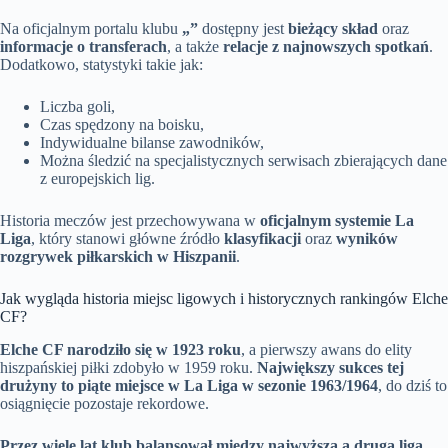
Na oficjalnym portalu klubu
„”
dostępny jest
bieżący skład
oraz
informacje o transferach
, a także
relacje z najnowszych spotkań
.
Dodatkowo, statystyki takie jak:
Liczba goli,
Czas spędzony na boisku,
Indywidualne bilanse zawodników,
Można śledzić na specjalistycznych serwisach zbierających dane
z europejskich lig.
Historia meczów jest przechowywana w
oficjalnym systemie La
Liga
, który stanowi główne źródło
klasyfikacji
oraz
wyników
rozgrywek piłkarskich w Hiszpanii
.
Jak wygląda historia miejsc ligowych i historycznych rankingów Elche
CF?
Elche CF narodziło się w 1923 roku
, a pierwszy awans do elity
hiszpańskiej piłki zdobyło w 1959 roku.
Największy sukces tej
drużyny to piąte miejsce w La Liga w sezonie 1963/1964
, do dziś to
osiągnięcie pozostaje rekordowe.
Przez wiele lat klub balansował między najwyższą a drugą ligą
,