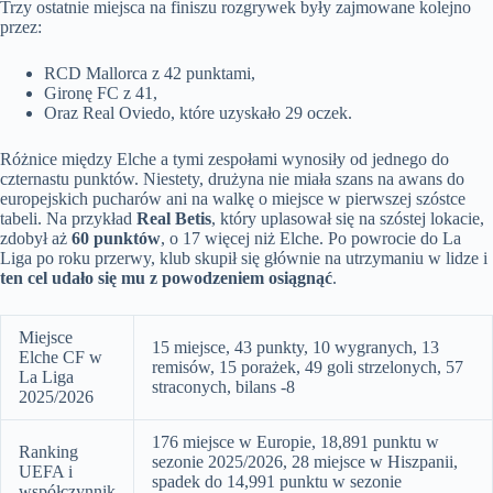
Trzy ostatnie miejsca na finiszu rozgrywek były zajmowane kolejno
przez:
RCD Mallorca z 42 punktami,
Gironę FC z 41,
Oraz Real Oviedo, które uzyskało 29 oczek.
Różnice między Elche a tymi zespołami wynosiły od jednego do
czternastu punktów. Niestety, drużyna nie miała szans na awans do
europejskich pucharów ani na walkę o miejsce w pierwszej szóstce
tabeli. Na przykład
Real Betis
, który uplasował się na szóstej lokacie,
zdobył aż
60 punktów
, o 17 więcej niż Elche. Po powrocie do La
Liga po roku przerwy, klub skupił się głównie na utrzymaniu w lidze i
ten cel udało się mu z powodzeniem osiągnąć
.
Miejsce
15 miejsce, 43 punkty, 10 wygranych, 13
Elche CF w
remisów, 15 porażek, 49 goli strzelonych, 57
La Liga
straconych, bilans -8
2025/2026
176 miejsce w Europie, 18,891 punktu w
Ranking
sezonie 2025/2026, 28 miejsce w Hiszpanii,
UEFA i
spadek do 14,991 punktu w sezonie
współczynnik