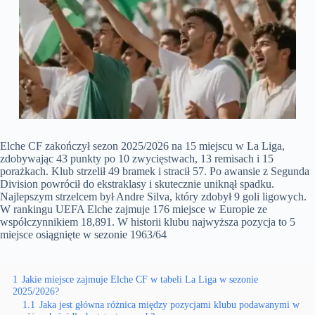
Elche CF zakończył sezon 2025/2026 na 15 miejscu w La Liga,
zdobywając 43 punkty po 10 zwycięstwach, 13 remisach i 15
porażkach. Klub strzelił 49 bramek i stracił 57. Po awansie z Segunda
Division powrócił do ekstraklasy i skutecznie uniknął spadku.
Najlepszym strzelcem był Andre Silva, który zdobył 9 goli ligowych.
W rankingu UEFA Elche zajmuje 176 miejsce w Europie ze
współczynnikiem 18,891. W historii klubu najwyższa pozycja to 5
miejsce osiągnięte w sezonie 1963/64
1
Jakie miejsce zajmuje Elche CF w tabeli La Liga w sezonie
2025/2026?
1.1
Jaka jest główna różnica między pozycjami klubu podawanymi w