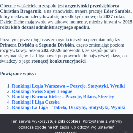
Obecnie właścicielem zespołu jest
argentyński przedsiębiorca
Christian Bragarnik
, a na stanowisku trenera pracuje
Eder Sarabia
,
który niedawno zdecydował się przedłużyć umowę do
2027 roku
.
Dzieje Elche mają swoje wyjątkowe momenty, między innymi w
2015
roku klub doznał administracyjnego spadku
.
Poza tym, przez długi czas zmagania toczył na przemian między
Primera División a Segunda División
, często zmieniając poziom
rozgrywkowy. Sezon
2025/2026
udowodnił, że zespół potrafi
utrzymać się w La Liga nawet po powrocie do najwyższej klasy, co
świadczy o jego
rosnącej konkurencyjności
.
Powiązane wpisy:
Rankingi Legia Warszawa – Pozycje, Statystyki, Wyniki
Rankingi Swiss Super League
Rankingi Korona Kielce – Pozycje, Bilans, Strzelcy
Rankingi I Liga Czeska
Rankingi La Liga – Tabela, Drużyny, Statystyki, Wyniki
Ten serwis wykorzystuje pliki cookies. Korzystanie z witryny
oznacza zgodę na ich zapis lub odczyt wg ustawień
Dom i Ogród
Doradztwo
Edukacja