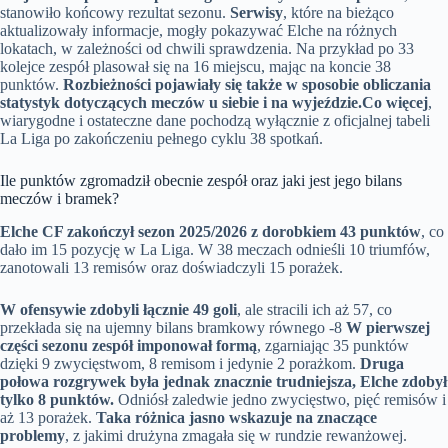
stanowiło końcowy rezultat sezonu.
Serwisy
, które na bieżąco
aktualizowały informacje, mogły pokazywać Elche na różnych
lokatach, w zależności od chwili sprawdzenia. Na przykład po 33
kolejce zespół plasował się na 16 miejscu, mając na koncie 38
punktów.
Rozbieżności pojawiały się także w sposobie obliczania
statystyk dotyczących meczów u siebie i na wyjeździe.
Co więcej
,
wiarygodne i ostateczne dane pochodzą wyłącznie z oficjalnej tabeli
La Liga po zakończeniu pełnego cyklu 38 spotkań.
Ile punktów zgromadził obecnie zespół oraz jaki jest jego bilans
meczów i bramek?
Elche CF zakończył sezon 2025/2026 z dorobkiem 43 punktów
, co
dało im 15 pozycję w La Liga. W 38 meczach odnieśli 10 triumfów,
zanotowali 13 remisów oraz doświadczyli 15 porażek.
W ofensywie zdobyli łącznie 49 goli
, ale stracili ich aż 57, co
przekłada się na ujemny bilans bramkowy równego -8
W pierwszej
części sezonu zespół imponował formą
, zgarniając 35 punktów
dzięki 9 zwycięstwom, 8 remisom i jedynie 2 porażkom.
Druga
połowa rozgrywek była jednak znacznie trudniejsza, Elche zdobył
tylko 8 punktów.
Odniósł zaledwie jedno zwycięstwo, pięć remisów i
aż 13 porażek.
Taka różnica jasno wskazuje na znaczące
problemy
, z jakimi drużyna zmagała się w rundzie rewanżowej.