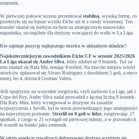
zmiennik.
W pierwszej połowie sezonu prezentował
stabilną
, wysoką formę, co
przełożyło się na lepsze wyniki Elche niż te z rundy wiosennej. Ten
transfer okazał się trafnym ruchem na strategicznym stanowisku
napastnika, szczególnie dla drużyny wracającej do walki w La Liga.
Kto zajmuje pozycję najlepszego strzelca w aktualnym składzie?
Najskuteczniejszym zawodnikiem Elche CF w sezonie 2025/2026
La Liga okazał się Andre Silva
, który zdobył aż 9 bramek. Tuż za
nim znalazł się Rafa Mir, notując 8 trafień. Na trzecim miejscu wśród
strzelców uplasował się Alvaro Rodriguez z dorobkiem 5 goli, a nieco
mniej, bo 4, dorzucił German Valera.
Jeśli spojrzymy na wszystkie rozgrywki, czyli zarówno La Ligę, jak i
Copa del Rey, Andre Silva nadal prowadził z łączną liczbą 9 bramek.
Dla Rafy Mira, który występował w drużynie na zasadzie
wypożyczenia z Sevilli, był to sezon potwierdzający jego umiejętności
na najwyższym poziomie.
Strzelił on 8 goli w lidze
, rozgrywając 27
spotkań, z czego w 21 wystąpił od pierwszej minuty, a w pozostałych
6 wszedł na boisko jako zmiennik.
W jakim aspekcie rywalizacji defensywnej drużyna wyróżnia się