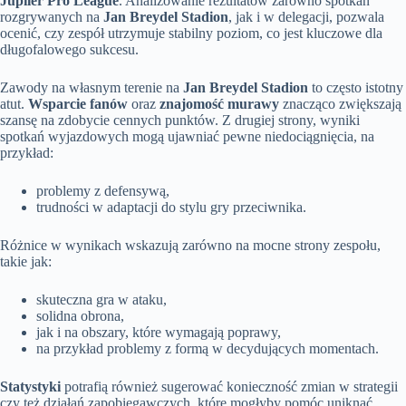
Jupiler Pro League
. Analizowanie rezultatów zarówno spotkań
rozgrywanych na
Jan Breydel Stadion
, jak i w delegacji, pozwala
ocenić, czy zespół utrzymuje stabilny poziom, co jest kluczowe dla
długofalowego sukcesu.
Zawody na własnym terenie na
Jan Breydel Stadion
to często istotny
atut.
Wsparcie fanów
oraz
znajomość murawy
znacząco zwiększają
szansę na zdobycie cennych punktów. Z drugiej strony, wyniki
spotkań wyjazdowych mogą ujawniać pewne niedociągnięcia, na
przykład:
problemy z defensywą,
trudności w adaptacji do stylu gry przeciwnika.
Różnice w wynikach wskazują zarówno na mocne strony zespołu,
takie jak:
skuteczna gra w ataku,
solidna obrona,
jak i na obszary, które wymagają poprawy,
na przykład problemy z formą w decydujących momentach.
Statystyki
potrafią również sugerować konieczność zmian w strategii
czy też działań zapobiegawczych, które mogłyby pomóc uniknąć