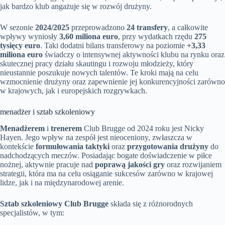
jak bardzo klub angażuje się w rozwój drużyny.
W sezonie
2024/2025
przeprowadzono
24 transfery
, a całkowite
wpływy wyniosły
3,60 miliona euro
, przy wydatkach rzędu
275
tysięcy euro
. Taki dodatni bilans transferowy na poziomie
+3,33
miliona euro
świadczy o intensywnej aktywności klubu na rynku oraz
skutecznej pracy działu skautingu i rozwoju młodzieży, który
nieustannie poszukuje nowych talentów. Te kroki mają na celu
wzmocnienie drużyny oraz zapewnienie jej konkurencyjności zarówno
w krajowych, jak i europejskich rozgrywkach.
menadżer i sztab szkoleniowy
Menadżerem
i
trenerem
Club Brugge od 2024 roku jest Nicky
Hayen. Jego wpływ na zespół jest nieoceniony, zwłaszcza w
kontekście
formułowania taktyki
oraz
przygotowania drużyny
do
nadchodzących meczów. Posiadając bogate doświadczenie w piłce
nożnej, aktywnie pracuje nad
poprawą jakości gry
oraz rozwijaniem
strategii, która ma na celu osiąganie sukcesów zarówno w krajowej
lidze, jak i na międzynarodowej arenie.
Sztab szkoleniowy Club Brugge
składa się z różnorodnych
specjalistów, w tym: