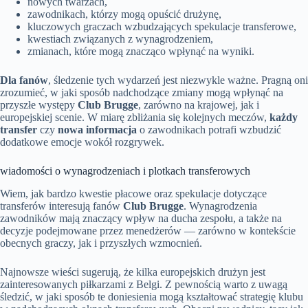
nowych twarzach,
zawodnikach, którzy mogą opuścić drużynę,
kluczowych graczach wzbudzających spekulacje transferowe,
kwestiach związanych z wynagrodzeniem,
zmianach, które mogą znacząco wpłynąć na wyniki.
Dla fanów
, śledzenie tych wydarzeń jest niezwykle ważne. Pragną oni
zrozumieć, w jaki sposób nadchodzące zmiany mogą wpłynąć na
przyszłe występy
Club Brugge
, zarówno na krajowej, jak i
europejskiej scenie. W miarę zbliżania się kolejnych meczów,
każdy
transfer
czy
nowa informacja
o zawodnikach potrafi wzbudzić
dodatkowe emocje wokół rozgrywek.
wiadomości o wynagrodzeniach i plotkach transferowych
Wiem, jak bardzo kwestie płacowe oraz spekulacje dotyczące
transferów interesują fanów
Club Brugge
. Wynagrodzenia
zawodników mają znaczący wpływ na ducha zespołu, a także na
decyzje podejmowane przez menedżerów — zarówno w kontekście
obecnych graczy, jak i przyszłych wzmocnień.
Najnowsze wieści sugerują, że kilka europejskich drużyn jest
zainteresowanych piłkarzami z Belgi. Z pewnością warto z uwagą
śledzić, w jaki sposób te doniesienia mogą kształtować strategię klubu