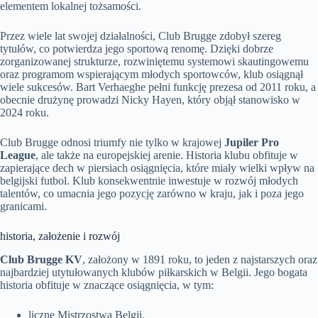
elementem lokalnej tożsamości.
Przez wiele lat swojej działalności, Club Brugge zdobył szereg
tytułów, co potwierdza jego sportową renomę. Dzięki dobrze
zorganizowanej strukturze, rozwiniętemu systemowi skautingowemu
oraz programom wspierającym młodych sportowców, klub osiągnął
wiele sukcesów. Bart Verhaeghe pełni funkcję prezesa od 2011 roku, a
obecnie drużynę prowadzi Nicky Hayen, który objął stanowisko w
2024 roku.
Club Brugge odnosi triumfy nie tylko w krajowej
Jupiler Pro
League
, ale także na europejskiej arenie. Historia klubu obfituje w
zapierające dech w piersiach osiągnięcia, które miały wielki wpływ na
belgijski futbol. Klub konsekwentnie inwestuje w rozwój młodych
talentów, co umacnia jego pozycję zarówno w kraju, jak i poza jego
granicami.
historia, założenie i rozwój
Club Brugge KV
, założony w 1891 roku, to jeden z najstarszych oraz
najbardziej utytułowanych klubów piłkarskich w Belgii. Jego bogata
historia obfituje w znaczące osiągnięcia, w tym:
liczne Mistrzostwa Belgii,