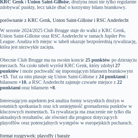
KRC Genk
i
Union Saint-Gilloise
, drużyna musi nie tylko regularnie
zdobywać punkty, lecz także dbać o korzystny bilans bramkowy.
porównanie z KRC Genk, Union Saint-Gilloise i RSC Anderlecht
W sezonie 2024/2025 Club Brugge staje do walki z KRC Genk,
Union Saint-Gilloise oraz RSC Anderlecht w ramach Jupiler Pro
League. Analiza ich miejsc w tabeli ukazuje bezpośrednią rywalizację,
która jest niezwykle zacięta.
Obecnie Club Brugge ma na swoim koncie
25 punktów
po dziesięciu
meczach. Na czoło tabeli wyrósł KRC Genk, który zdobył
27
punktów
i może pochwalić się imponującym bilansem bramkowym
+15
. Tuż za nim plasuje się Union Saint-Gilloise z
24 punktami
i
bilansem
+10
, a RSC Anderlecht zajmuje czwarte miejsce z
22
punktami
oraz bilansem
+8
.
Interesującym aspektem jest analiza formy wszystkich drużyn w
ostatnich spotkaniach oraz ich umiejętność gromadzenia punktów w
kluczowych momentach. Ta rywalizacja ma znaczenie nie tylko dla
aktualnych rezultatów, ale również dla prognoz dotyczących
playoffów oraz potencjalnych występów w europejskich pucharach.
format rozgrywek: playoffy i baraże