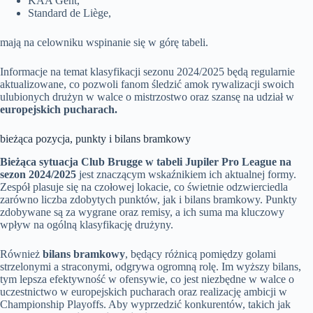
KAA Gent,
Standard de Liège,
mają na celowniku wspinanie się w górę tabeli.
Informacje na temat klasyfikacji sezonu 2024/2025 będą regularnie
aktualizowane, co pozwoli fanom śledzić amok rywalizacji swoich
ulubionych drużyn w walce o mistrzostwo oraz szansę na udział w
europejskich pucharach.
bieżąca pozycja, punkty i bilans bramkowy
Bieżąca sytuacja Club Brugge w tabeli Jupiler Pro League na
sezon 2024/2025
jest znaczącym wskaźnikiem ich aktualnej formy.
Zespół plasuje się na czołowej lokacie, co świetnie odzwierciedla
zarówno liczba zdobytych punktów, jak i bilans bramkowy. Punkty
zdobywane są za wygrane oraz remisy, a ich suma ma kluczowy
wpływ na ogólną klasyfikację drużyny.
Również
bilans bramkowy
, będący różnicą pomiędzy golami
strzelonymi a straconymi, odgrywa ogromną rolę. Im wyższy bilans,
tym lepsza efektywność w ofensywie, co jest niezbędne w walce o
uczestnictwo w europejskich pucharach oraz realizację ambicji w
Championship Playoffs. Aby wyprzedzić konkurentów, takich jak