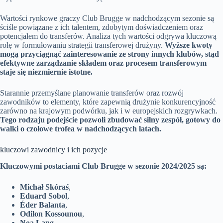
Wartości rynkowe graczy Club Brugge w nadchodzącym sezonie są
ściśle powiązane z ich talentem, zdobytym doświadczeniem oraz
potencjałem do transferów. Analiza tych wartości odgrywa kluczową
rolę w formułowaniu strategii transferowej drużyny.
Wyższe kwoty
mogą przyciągnąć zainteresowanie ze strony innych klubów, stąd
efektywne zarządzanie składem oraz procesem transferowym
staje się niezmiernie istotne.
Starannie przemyślane planowanie transferów oraz rozwój
zawodników to elementy, które zapewnią drużynie konkurencyjność
zarówno na krajowym podwórku, jak i w europejskich rozgrywkach.
Tego rodzaju podejście pozwoli zbudować silny zespół, gotowy do
walki o czołowe trofea w nadchodzących latach.
kluczowi zawodnicy i ich pozycje
Kluczowymi postaciami Club Brugge w sezonie 2024/2025 są:
Michał Skóraś
,
Eduard Sobol
,
Éder Balanta
,
Odilon Kossounou
,
Noa Lang
.