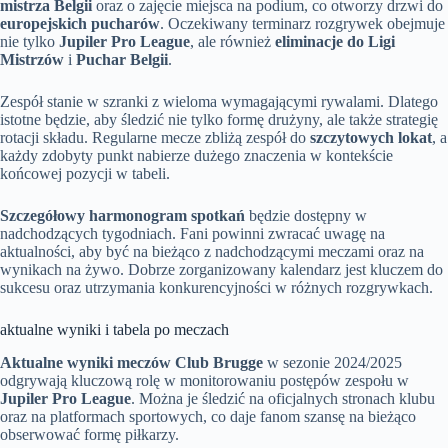
mistrza Belgii
oraz o zajęcie miejsca na podium, co otworzy drzwi do
europejskich pucharów
. Oczekiwany terminarz rozgrywek obejmuje
nie tylko
Jupiler Pro League
, ale również
eliminacje do Ligi
Mistrzów
i
Puchar Belgii
.
Zespół stanie w szranki z wieloma wymagającymi rywalami. Dlatego
istotne będzie, aby śledzić nie tylko formę drużyny, ale także strategię
rotacji składu. Regularne mecze zbliżą zespół do
szczytowych lokat
, a
każdy zdobyty punkt nabierze dużego znaczenia w kontekście
końcowej pozycji w tabeli.
Szczegółowy harmonogram spotkań
będzie dostępny w
nadchodzących tygodniach. Fani powinni zwracać uwagę na
aktualności, aby być na bieżąco z nadchodzącymi meczami oraz na
wynikach na żywo. Dobrze zorganizowany kalendarz jest kluczem do
sukcesu oraz utrzymania konkurencyjności w różnych rozgrywkach.
aktualne wyniki i tabela po meczach
Aktualne wyniki meczów Club Brugge
w sezonie 2024/2025
odgrywają kluczową rolę w monitorowaniu postępów zespołu w
Jupiler Pro League
. Można je śledzić na oficjalnych stronach klubu
oraz na platformach sportowych, co daje fanom szansę na bieżąco
obserwować formę piłkarzy.