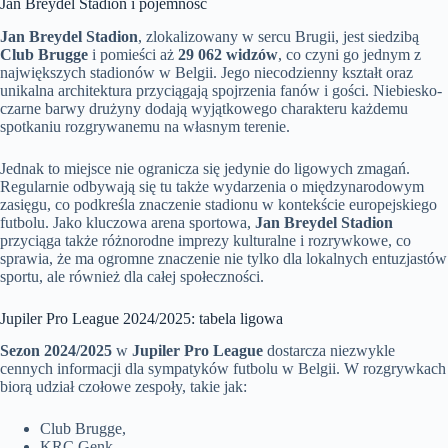
Jan Breydel Stadion i pojemność
Jan Breydel Stadion
, zlokalizowany w sercu Brugii, jest siedzibą
Club Brugge
i pomieści aż
29 062 widzów
, co czyni go jednym z
największych stadionów w Belgii. Jego niecodzienny kształt oraz
unikalna architektura przyciągają spojrzenia fanów i gości. Niebiesko-
czarne barwy drużyny dodają wyjątkowego charakteru każdemu
spotkaniu rozgrywanemu na własnym terenie.
Jednak to miejsce nie ogranicza się jedynie do ligowych zmagań.
Regularnie odbywają się tu także wydarzenia o międzynarodowym
zasięgu, co podkreśla znaczenie stadionu w kontekście europejskiego
futbolu. Jako kluczowa arena sportowa,
Jan Breydel Stadion
przyciąga także różnorodne imprezy kulturalne i rozrywkowe, co
sprawia, że ma ogromne znaczenie nie tylko dla lokalnych entuzjastów
sportu, ale również dla całej społeczności.
Jupiler Pro League 2024/2025: tabela ligowa
Sezon 2024/2025
w
Jupiler Pro League
dostarcza niezwykle
cennych informacji dla sympatyków futbolu w Belgii. W rozgrywkach
biorą udział czołowe zespoły, takie jak:
Club Brugge,
KRC Genk,