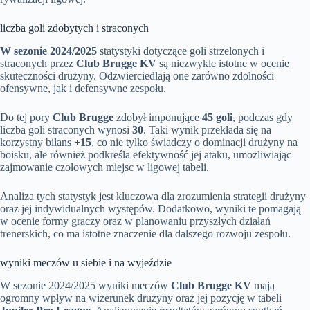
liczba goli zdobytych i straconych
W sezonie 2024/2025
statystyki dotyczące goli strzelonych i
straconych przez
Club Brugge KV
są niezwykle istotne w ocenie
skuteczności drużyny. Odzwierciedlają one zarówno zdolności
ofensywne, jak i defensywne zespołu.
Do tej pory
Club Brugge
zdobył imponujące
45 goli
, podczas gdy
liczba goli straconych wynosi
30
. Taki wynik przekłada się na
korzystny bilans
+15
, co nie tylko świadczy o dominacji drużyny na
boisku, ale również podkreśla efektywność jej ataku, umożliwiając
zajmowanie czołowych miejsc w ligowej tabeli.
Analiza tych statystyk jest kluczowa dla zrozumienia strategii drużyny
oraz jej indywidualnych występów. Dodatkowo, wyniki te pomagają
w ocenie formy graczy oraz w planowaniu przyszłych działań
trenerskich, co ma istotne znaczenie dla dalszego rozwoju zespołu.
wyniki meczów u siebie i na wyjeździe
W sezonie 2024/2025 wyniki meczów
Club Brugge KV
mają
ogromny wpływ na wizerunek drużyny oraz jej pozycję w tabeli