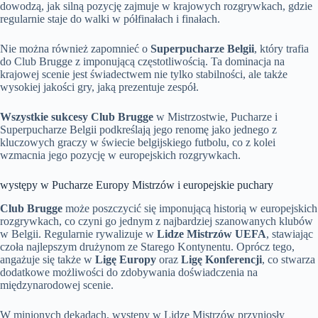
dowodzą, jak silną pozycję zajmuje w krajowych rozgrywkach, gdzie
regularnie staje do walki w półfinałach i finałach.
Nie można również zapomnieć o
Superpucharze Belgii
, który trafia
do Club Brugge z imponującą częstotliwością. Ta dominacja na
krajowej scenie jest świadectwem nie tylko stabilności, ale także
wysokiej jakości gry, jaką prezentuje zespół.
Wszystkie sukcesy Club Brugge
w Mistrzostwie, Pucharze i
Superpucharze Belgii podkreślają jego renomę jako jednego z
kluczowych graczy w świecie belgijskiego futbolu, co z kolei
wzmacnia jego pozycję w europejskich rozgrywkach.
występy w Pucharze Europy Mistrzów i europejskie puchary
Club Brugge
może poszczycić się imponującą historią w europejskich
rozgrywkach, co czyni go jednym z najbardziej szanowanych klubów
w Belgii. Regularnie rywalizuje w
Lidze Mistrzów UEFA
, stawiając
czoła najlepszym drużynom ze Starego Kontynentu. Oprócz tego,
angażuje się także w
Ligę Europy
oraz
Ligę Konferencji
, co stwarza
dodatkowe możliwości do zdobywania doświadczenia na
międzynarodowej scenie.
W minionych dekadach, występy w Lidze Mistrzów przyniosły