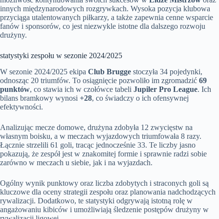
innych międzynarodowych rozgrywkach. Wysoka pozycja klubowa
przyciąga utalentowanych piłkarzy, a także zapewnia cenne wsparcie
fanów i sponsorów, co jest niezwykle istotne dla dalszego rozwoju
drużyny.
statystyki zespołu w sezonie 2024/2025
W sezonie 2024/2025 ekipa
Club Brugge
stoczyła 34 pojedynki,
odnosząc 20 triumfów. To osiągnięcie pozwoliło im zgromadzić
69
punktów
, co stawia ich w czołówce tabeli
Jupiler Pro League
. Ich
bilans bramkowy wynosi
+28
, co świadczy o ich ofensywnej
efektywności.
Analizując mecze domowe, drużyna zdobyła 12 zwycięstw na
własnym boisku, a w meczach wyjazdowych triumfowała 8 razy.
Łącznie strzelili 61 goli, tracąc jednocześnie 33. Te liczby jasno
pokazują, że zespół jest w znakomitej formie i sprawnie radzi sobie
zarówno w meczach u siebie, jak i na wyjazdach.
Ogólny wynik punktowy oraz liczba zdobytych i straconych goli są
kluczowe dla oceny strategii zespołu oraz planowania nadchodzących
rywalizacji. Dodatkowo, te statystyki odgrywają istotną rolę w
angażowaniu kibiców i umożliwiają śledzenie postępów drużyny w
rywalizacji ligowej.