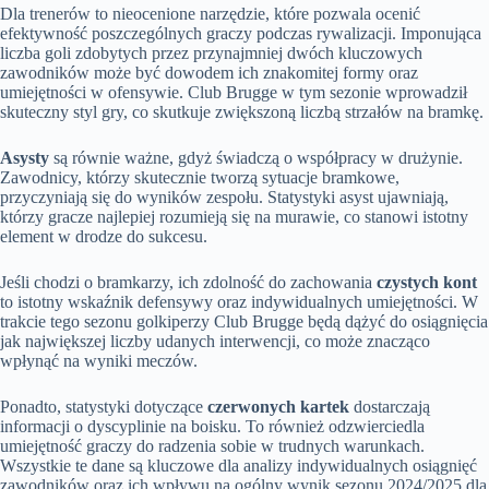
Dla trenerów to nieocenione narzędzie, które pozwala ocenić
efektywność poszczególnych graczy podczas rywalizacji. Imponująca
liczba goli zdobytych przez przynajmniej dwóch kluczowych
zawodników może być dowodem ich znakomitej formy oraz
umiejętności w ofensywie. Club Brugge w tym sezonie wprowadził
skuteczny styl gry, co skutkuje zwiększoną liczbą strzałów na bramkę.
Asysty
są równie ważne, gdyż świadczą o współpracy w drużynie.
Zawodnicy, którzy skutecznie tworzą sytuacje bramkowe,
przyczyniają się do wyników zespołu. Statystyki asyst ujawniają,
którzy gracze najlepiej rozumieją się na murawie, co stanowi istotny
element w drodze do sukcesu.
Jeśli chodzi o bramkarzy, ich zdolność do zachowania
czystych kont
to istotny wskaźnik defensywy oraz indywidualnych umiejętności. W
trakcie tego sezonu golkiperzy Club Brugge będą dążyć do osiągnięcia
jak największej liczby udanych interwencji, co może znacząco
wpłynąć na wyniki meczów.
Ponadto, statystyki dotyczące
czerwonych kartek
dostarczają
informacji o dyscyplinie na boisku. To również odzwierciedla
umiejętność graczy do radzenia sobie w trudnych warunkach.
Wszystkie te dane są kluczowe dla analizy indywidualnych osiągnięć
zawodników oraz ich wpływu na ogólny wynik sezonu 2024/2025 dla