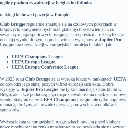
ogólny poziom rywalizacji w belgijskim futbolu.
rankingi klubowe i pozycja w Europie
Club Brugge
regularnie znajduje się na czołowych pozycjach w
krajowych, kontynentalnych oraz globalnych zestawieniach, co
świadczy o jego sportowych osiągnięciach i prestiżu. Te klasyfikacje
oceniają wyniki drużyn na podstawie ich występów w
Jupiler Pro
League
oraz rywalizacji w europejskich turniejach, takich jak:
UEFA Champions League
,
UEFA Europa League
,
UEFA Europa Conference League
.
W 2023 roku
Club Brugge
zajął wysoką lokatę w rankingach
UEFA
,
co dowodzi jego silnej pozycji wśród europejskich ekip. Dobre
występy w
Jupiler Pro League
nie tylko umacniają status klubu w
Belgii, ale także podnoszą jego rozpoznawalność na międzynarodowej
scenie. Stały udział w
UEFA Champions League
nie tylko poprawia
reputację drużyny, ale również przyciąga nowych zawodników i
sponsorów.
Wyższa lokata w europejskich rozgrywkach otwiera przed klubem
nowe możliwości na rynku transferowym, co przekłada się na wzrost