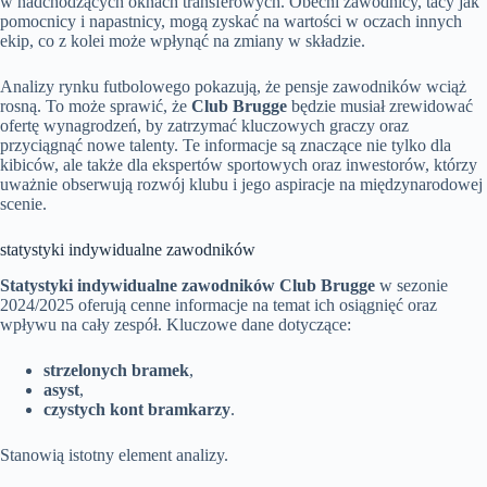
w nadchodzących oknach transferowych. Obecni zawodnicy, tacy jak
pomocnicy i napastnicy, mogą zyskać na wartości w oczach innych
ekip, co z kolei może wpłynąć na zmiany w składzie.
Analizy rynku futbolowego pokazują, że pensje zawodników wciąż
rosną. To może sprawić, że
Club Brugge
będzie musiał zrewidować
ofertę wynagrodzeń, by zatrzymać kluczowych graczy oraz
przyciągnąć nowe talenty. Te informacje są znaczące nie tylko dla
kibiców, ale także dla ekspertów sportowych oraz inwestorów, którzy
uważnie obserwują rozwój klubu i jego aspiracje na międzynarodowej
scenie.
statystyki indywidualne zawodników
Statystyki indywidualne zawodników Club Brugge
w sezonie
2024/2025 oferują cenne informacje na temat ich osiągnięć oraz
wpływu na cały zespół. Kluczowe dane dotyczące:
strzelonych bramek
,
asyst
,
czystych kont bramkarzy
.
Stanowią istotny element analizy.