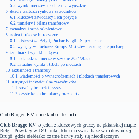
5.2
wyniki meczów u siebie i na wyjeździe
6
skład i wartości rynkowe zawodników
6.1
kluczowi zawodnicy i ich pozycje
6.2
transfery i bilans transferowy
7
menadżer i sztab szkoleniowy
8
trofea i sukcesy historyczne
8.1
mistrzostwa Belgii, Puchar Belgii i Superpuchar
8.2
występy w Pucharze Europy Mistrzów i europejskie puchary
9
terminarz i wyniki na żywo
9.1
nadchodzące mecze w sezonie 2024/2025
9.2
aktualne wyniki i tabela po meczach
10
aktualności i transfery
10.1
wiadomości o wynagrodzeniach i plotkach transferowych
11
statystyki indywidualne zawodników
11.1
strzelcy bramek i asysty
11.2
czyste konta bramkarzy oraz karty
Club Brugge KV: dane klubu i historia
Club Brugge KV
to jeden z kluczowych graczy na piłkarskiej mapie
Belgii. Powstały w 1891 roku, klub ma swoją bazę w malowniczej
Brugii, gdzie niebiesko-czarne barwy stały się nieodłącznym