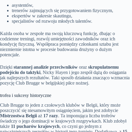
asystentów,
trenerów zajmujących się przygotowaniem fizycznym,
ekspertów w zakresie skautingu,
specjalistów od rozwoju młodych talentów.
Każda osoba w zespole ma swoją kluczową funkcję, dbając o
codzienne treningi, rozwój umiejętności zawodników oraz ich
kondycję fizyczną. Współpraca pomiędzy członkami sztabu jest
niezmiernie istotna w procesie budowania drużyny o dużym
potencjale.
Dzięki
starannej analizie przeciwników
oraz
skrupulatnemu
podejściu do taktyki
, Nicky Hayen i jego zespół dążą do osiągania
jak najlepszych rezultatów. Taki sposób działania znacząco wzmacnia
pozycję Club Brugge w belgijskiej piłce nożnej.
trofea i sukcesy historyczne
Club Brugge to jeden z czołowych klubów w Belgii, który może
poszczycić się niesamowitym osiągnięciem, jakim jest zdobycie
Mistrzostwa Belgii
aż
17 razy
. Ta imponująca liczba trofeów
świadczy o jego dominacji w krajowych rozgrywkach. Klub zdobył
także
11 pucharów krajowych
, co czyni go jednym z
najważniejszych zespołów w historii tego turnieju. Dodatkowo, z
15