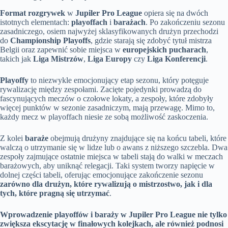
Format rozgrywek
w
Jupiler Pro League
opiera się na dwóch
istotnych elementach:
playoffach
i
barażach
. Po zakończeniu sezonu
zasadniczego, osiem najwyżej sklasyfikowanych drużyn przechodzi
do
Championship Playoffs
, gdzie starają się zdobyć tytuł mistrza
Belgii oraz zapewnić sobie miejsca w
europejskich pucharach
,
takich jak
Liga Mistrzów
,
Liga Europy
czy
Liga Konferencji
.
Playoffy
to niezwykle emocjonujący etap sezonu, który potęguje
rywalizację między zespołami. Zacięte pojedynki prowadzą do
fascynujących meczów o czołowe lokaty, a zespoły, które zdobyły
więcej punktów w sezonie zasadniczym, mają przewagę. Mimo to,
każdy mecz w playoffach niesie ze sobą możliwość zaskoczenia.
Z kolei
baraże
obejmują drużyny znajdujące się na końcu tabeli, które
walczą o utrzymanie się w lidze lub o awans z niższego szczebla. Dwa
zespoły zajmujące ostatnie miejsca w tabeli stają do walki w meczach
barażowych, aby uniknąć relegacji. Taki system tworzy napięcie w
dolnej części tabeli, oferując emocjonujące zakończenie sezonu
zarówno dla drużyn, które rywalizują o mistrzostwo, jak i dla
tych, które pragną się utrzymać
.
Wprowadzenie playoffów i baraży w Jupiler Pro League nie tylko
zwiększa ekscytację w finałowych kolejkach, ale również podnosi