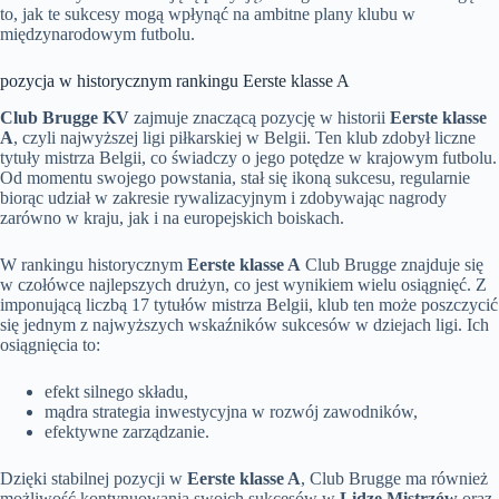
to, jak te sukcesy mogą wpłynąć na ambitne plany klubu w
międzynarodowym futbolu.
pozycja w historycznym rankingu Eerste klasse A
Club Brugge KV
zajmuje znaczącą pozycję w historii
Eerste klasse
A
, czyli najwyższej ligi piłkarskiej w Belgii. Ten klub zdobył liczne
tytuły mistrza Belgii, co świadczy o jego potędze w krajowym futbolu.
Od momentu swojego powstania, stał się ikoną sukcesu, regularnie
biorąc udział w zakresie rywalizacyjnym i zdobywając nagrody
zarówno w kraju, jak i na europejskich boiskach.
W rankingu historycznym
Eerste klasse A
Club Brugge znajduje się
w czołówce najlepszych drużyn, co jest wynikiem wielu osiągnięć. Z
imponującą liczbą 17 tytułów mistrza Belgii, klub ten może poszczycić
się jednym z najwyższych wskaźników sukcesów w dziejach ligi. Ich
osiągnięcia to:
efekt silnego składu,
mądra strategia inwestycyjna w rozwój zawodników,
efektywne zarządzanie.
Dzięki stabilnej pozycji w
Eerste klasse A
, Club Brugge ma również
możliwość kontynuowania swoich sukcesów w
Lidze Mistrzów
oraz