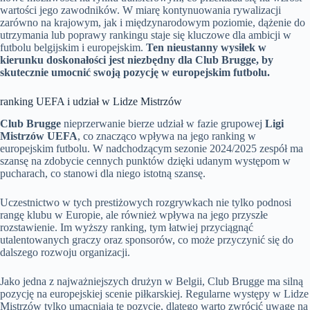
wartości jego zawodników. W miarę kontynuowania rywalizacji
zarówno na krajowym, jak i międzynarodowym poziomie, dążenie do
utrzymania lub poprawy rankingu staje się kluczowe dla ambicji w
futbolu belgijskim i europejskim.
Ten nieustanny wysiłek w
kierunku doskonałości jest niezbędny dla Club Brugge, by
skutecznie umocnić swoją pozycję w europejskim futbolu.
ranking UEFA i udział w Lidze Mistrzów
Club Brugge
nieprzerwanie bierze udział w fazie grupowej
Ligi
Mistrzów UEFA
, co znacząco wpływa na jego ranking w
europejskim futbolu. W nadchodzącym sezonie 2024/2025 zespół ma
szansę na zdobycie cennych punktów dzięki udanym występom w
pucharach, co stanowi dla niego istotną szansę.
Uczestnictwo w tych prestiżowych rozgrywkach nie tylko podnosi
rangę klubu w Europie, ale również wpływa na jego przyszłe
rozstawienie. Im wyższy ranking, tym łatwiej przyciągnąć
utalentowanych graczy oraz sponsorów, co może przyczynić się do
dalszego rozwoju organizacji.
Jako jedna z najważniejszych drużyn w Belgii, Club Brugge ma silną
pozycję na europejskiej scenie piłkarskiej. Regularne występy w Lidze
Mistrzów tylko umacniają tę pozycję, dlatego warto zwrócić uwagę na