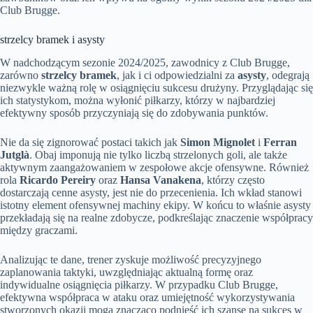
Club Brugge.
strzelcy bramek i asysty
W nadchodzącym sezonie 2024/2025, zawodnicy z Club Brugge,
zarówno
strzelcy bramek
, jak i ci odpowiedzialni za
asysty
, odegrają
niezwykle ważną rolę w osiągnięciu sukcesu drużyny. Przyglądając się
ich statystykom, można wyłonić piłkarzy, którzy w najbardziej
efektywny sposób przyczyniają się do zdobywania punktów.
Nie da się zignorować postaci takich jak
Simon Mignolet
i
Ferran
Jutglà
. Obaj imponują nie tylko liczbą strzelonych goli, ale także
aktywnym zaangażowaniem w zespołowe akcje ofensywne. Również
rola
Ricardo Pereiry
oraz
Hansa Vanakena
, którzy często
dostarczają cenne asysty, jest nie do przecenienia. Ich wkład stanowi
istotny element ofensywnej machiny ekipy. W końcu to właśnie asysty
przekładają się na realne zdobycze, podkreślając znaczenie współpracy
między graczami.
Analizując te dane, trener zyskuje możliwość precyzyjnego
zaplanowania taktyki, uwzględniając aktualną formę oraz
indywidualne osiągnięcia piłkarzy. W przypadku Club Brugge,
efektywna współpraca w ataku oraz umiejętność wykorzystywania
stworzonych okazji mogą znacząco podnieść ich szanse na sukces w