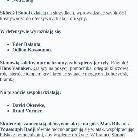
Skóraś
i
Sobol
działają na skrzydłach, wprowadzając szybkość i
kreatywność do ofensywnych akcji drużyny.
W defensywie wyróżniają się:
Éder Balanta
,
Odilon Kossounou
.
Stanowią solidny mur ochronny, zabezpieczając tyły.
Również
Hans Vanaken
, grający na pozycji pomocnika, odegrał kluczową
rolę, sterując tempem gry i kreując sytuacje mogące zakończyć się
bramką.
Na przodzie zespołu działają:
David Okereke
,
Ruud Vormer
.
Skutecznie zamieniają ofensywne akcje na gole.
Mats Rits
oraz
Youssouph Badji
równie mocno angażują się w atak, współpracując
blisko z pomocnikami, aby wspierać drużynę. W bramce
Simon