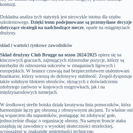
kontuzji.
Dokładna analiza tych statystyk jest niezwykle istotna dla sztabu
szkoleniowego.
Dzięki temu podejmowane są przemyślane decyzje
dotyczące strategii na nadchodzące mecze
, oparte na osiągnięciach
drużyny.
skład i wartości rynkowe zawodników
Skład drużyny Club Brugge na sezon 2024/2025
opiera się na
kluczowych graczach, zajmujących różnorodne pozycje, którzy są
niezbędni do odnoszenia sukcesów w zmaganiach ligowych i
europejskich. W bramce czuwają nad bezpieczeństwem utalentowani
bramkarze, którzy wnoszą do defensywy stabilność. Zespół dysponuje
także solidnym blokiem obrońców, słynących z doświadczenia
zdobytego zarówno w krajowych rozgrywkach, jak i na
międzynarodowych turniejach.
W środkowej strefie boiska działa kreatywna linia pomocników, która
harmonijnie łączy grę obronną z ofensywnymi akcjami. To właśnie oni
są wsparciem dla napastników, pomagając im zdobywać gole,
jednocześnie dbając o organizację obrony. Na samym froncie ataku
znajdują się zawodnicy o wysokiej skuteczności strzeleckiej,
wyposażeni w znakomite umiejętności techniczne.