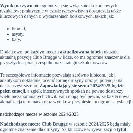
Wyniki na żywo
nie ograniczają się wyłącznie do końcowych
rezultatów; praktycznie w czasie rzeczywistym dostarczają także
kluczowych danych o wydarzeniach boiskowych, takich jak:
bramki,
asysty,
kary.
Dodatkowo, po każdym meczu
aktualizowana tabela
ukazuje
aktualną pozycję Club Brugge w lidze, co ma ogromne znaczenie dla
przyszłych aspiracji zespołu oraz strategii szkoleniowców.
Te szczegółowe informacje pozwalają zarówno kibicom, jak i
analitykom dokładniej ocenić formę drużyny oraz jej potencjał na
dalszą część sezonu.
Zapowiadający się sezon 2024/2025 będzie
pełen emocji
, a zgiełk intensywnych spotkań na pewno dostarczy
wielu niezapomnianych chwil. Fani mogą być pewni, że każda nowa
aktualizacja terminarza oraz wyników przyniesie im ogrom satysfakcji.
nadchodzące mecze w sezonie 2024/2025
Nadchodzące mecze Club Brugge
w sezonie 2024/2025 będą miały
ogromne znaczenie dla drużyny. Są kluczowe w rywalizacji o
tytuł