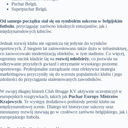
Puchar Belgii,
Superpuchar Belgii.
Od samego początku stał się on symbolem sukcesu w belgijskim
futbolu
, przyciągając zarówno lokalnych entuzjastów, jak i
międzynarodowych kibiców.
Jednak rozwój klubu nie ogranicza się jedynie do wyników
sportowych. Z biegiem lat zainwestowano także dużo w infrastrukturę,
co zaowocowało modernizacją obiektów, w tym stadionu. Co więcej,
ogromny nacisk kładzie się na
rozwój młodzieży
, co pozwala na
odkrywanie przyszłych gwiazd i utrzymanie wysokiego poziomu
sportowego. Profesjonalne zarządzanie oraz efektywna strategia
marketingowa przyczyniły się do wzrostu popularności klubu i jego
zdolności do przyciągania utalentowanych zawodników.
W swojej długiej historii Club Brugge KV aktywnie uczestniczył w
europejskich rozgrywkach, takich jak
Puchar Europy Mistrzów
Krajowych
. Te występy dodatkowo podniosły prestiż klubu na
międzynarodowej scenie. Dlatego też historyczne sukcesy oraz
nieustanny rozwój stawiają go w czołówce zarówno belgijskiego, jak i
europejskiego futbolu.