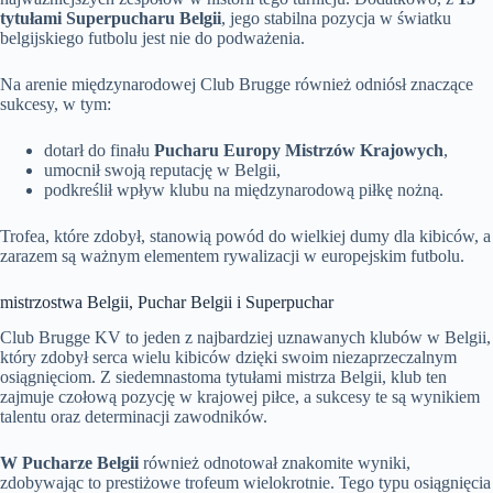
tytułami Superpucharu Belgii
, jego stabilna pozycja w światku
belgijskiego futbolu jest nie do podważenia.
Na arenie międzynarodowej Club Brugge również odniósł znaczące
sukcesy, w tym:
dotarł do finału
Pucharu Europy Mistrzów Krajowych
,
umocnił swoją reputację w Belgii,
podkreślił wpływ klubu na międzynarodową piłkę nożną.
Trofea, które zdobył, stanowią powód do wielkiej dumy dla kibiców, a
zarazem są ważnym elementem rywalizacji w europejskim futbolu.
mistrzostwa Belgii, Puchar Belgii i Superpuchar
Club Brugge KV to jeden z najbardziej uznawanych klubów w Belgii,
który zdobył serca wielu kibiców dzięki swoim niezaprzeczalnym
osiągnięciom. Z siedemnastoma tytułami mistrza Belgii, klub ten
zajmuje czołową pozycję w krajowej piłce, a sukcesy te są wynikiem
talentu oraz determinacji zawodników.
W Pucharze Belgii
również odnotował znakomite wyniki,
zdobywając to prestiżowe trofeum wielokrotnie. Tego typu osiągnięcia