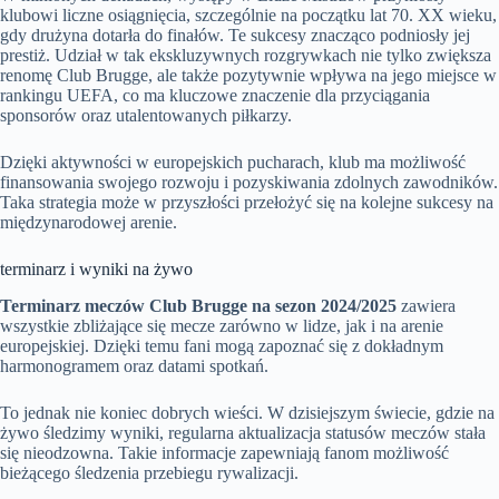
klubowi liczne osiągnięcia, szczególnie na początku lat 70. XX wieku,
gdy drużyna dotarła do finałów. Te sukcesy znacząco podniosły jej
prestiż. Udział w tak ekskluzywnych rozgrywkach nie tylko zwiększa
renomę Club Brugge, ale także pozytywnie wpływa na jego miejsce w
rankingu UEFA, co ma kluczowe znaczenie dla przyciągania
sponsorów oraz utalentowanych piłkarzy.
Dzięki aktywności w europejskich pucharach, klub ma możliwość
finansowania swojego rozwoju i pozyskiwania zdolnych zawodników.
Taka strategia może w przyszłości przełożyć się na kolejne sukcesy na
międzynarodowej arenie.
terminarz i wyniki na żywo
Terminarz meczów Club Brugge na sezon 2024/2025
zawiera
wszystkie zbliżające się mecze zarówno w lidze, jak i na arenie
europejskiej. Dzięki temu fani mogą zapoznać się z dokładnym
harmonogramem oraz datami spotkań.
To jednak nie koniec dobrych wieści. W dzisiejszym świecie, gdzie na
żywo śledzimy wyniki, regularna aktualizacja statusów meczów stała
się nieodzowna. Takie informacje zapewniają fanom możliwość
bieżącego śledzenia przebiegu rywalizacji.