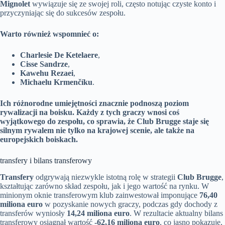
Mignolet
wywiązuje się ze swojej roli, często notując czyste konto i
przyczyniając się do sukcesów zespołu.
Warto również wspomnieć o:
Charlesie De Ketelaere
,
Cisse Sandrze
,
Kawehu Rezaei
,
Michaelu Krmenčíku
.
Ich różnorodne umiejętności znacznie podnoszą poziom
rywalizacji na boisku.
Każdy z tych graczy wnosi coś
wyjątkowego do zespołu, co sprawia, że Club Brugge staje się
silnym rywalem nie tylko na krajowej scenie, ale także na
europejskich boiskach.
transfery i bilans transferowy
Transfery
odgrywają niezwykle istotną rolę w strategii
Club Brugge
,
kształtując zarówno skład zespołu, jak i jego wartość na rynku. W
minionym oknie transferowym klub zainwestował imponujące
76,40
miliona euro
w pozyskanie nowych graczy, podczas gdy dochody z
transferów wyniosły
14,24 miliona euro
. W rezultacie aktualny bilans
transferowy osiągnął wartość
-62,16 miliona euro
, co jasno pokazuje,