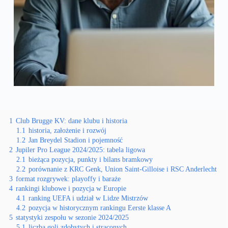
1
Club Brugge KV: dane klubu i historia
1.1
historia, założenie i rozwój
1.2
Jan Breydel Stadion i pojemność
2
Jupiler Pro League 2024/2025: tabela ligowa
2.1
bieżąca pozycja, punkty i bilans bramkowy
2.2
porównanie z KRC Genk, Union Saint-Gilloise i RSC Anderlecht
3
format rozgrywek: playoffy i baraże
4
rankingi klubowe i pozycja w Europie
4.1
ranking UEFA i udział w Lidze Mistrzów
4.2
pozycja w historycznym rankingu Eerste klasse A
5
statystyki zespołu w sezonie 2024/2025
5.1
liczba goli zdobytych i straconych