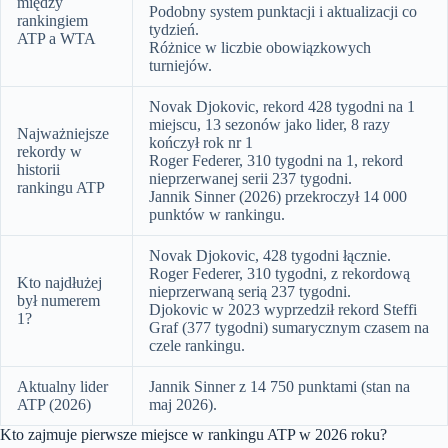
między
Podobny system punktacji i aktualizacji co
rankingiem
tydzień.
ATP a WTA
Różnice w liczbie obowiązkowych
turniejów.
Novak Djokovic, rekord 428 tygodni na 1
miejscu, 13 sezonów jako lider, 8 razy
Najważniejsze
kończył rok nr 1
rekordy w
Roger Federer, 310 tygodni na 1, rekord
historii
nieprzerwanej serii 237 tygodni.
rankingu ATP
Jannik Sinner (2026) przekroczył 14 000
punktów w rankingu.
Novak Djokovic, 428 tygodni łącznie.
Roger Federer, 310 tygodni, z rekordową
Kto najdłużej
nieprzerwaną serią 237 tygodni.
był numerem
Djokovic w 2023 wyprzedził rekord Steffi
1?
Graf (377 tygodni) sumarycznym czasem na
czele rankingu.
Aktualny lider
Jannik Sinner z 14 750 punktami (stan na
ATP (2026)
maj 2026).
Kto zajmuje pierwsze miejsce w rankingu ATP w 2026 roku?