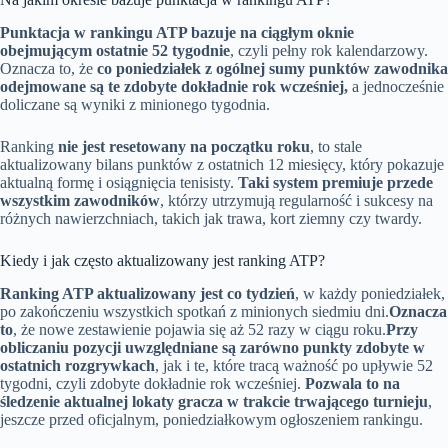
Punktacja w rankingu ATP bazuje na ciągłym oknie
obejmującym ostatnie 52 tygodnie
, czyli pełny rok kalendarzowy.
Oznacza to, że
co poniedziałek z ogólnej sumy punktów zawodnika
odejmowane są te zdobyte dokładnie rok wcześniej,
a jednocześnie
doliczane są wyniki z minionego tygodnia.
Ranking
nie jest resetowany na początku roku
, to stale
aktualizowany bilans punktów z ostatnich 12 miesięcy, który pokazuje
aktualną formę i osiągnięcia tenisisty.
Taki system premiuje przede
wszystkim zawodników
, którzy utrzymują regularność i sukcesy na
różnych nawierzchniach, takich jak trawa, kort ziemny czy twardy.
Kiedy i jak często aktualizowany jest ranking ATP?
Ranking ATP aktualizowany jest co tydzień
, w każdy poniedziałek,
po zakończeniu wszystkich spotkań z minionych siedmiu dni.
Oznacza
to
, że nowe zestawienie pojawia się aż 52 razy w ciągu roku.
Przy
obliczaniu pozycji uwzględniane są zarówno punkty zdobyte w
ostatnich rozgrywkach
, jak i te, które tracą ważność po upływie 52
tygodni, czyli zdobyte dokładnie rok wcześniej.
Pozwala to na
śledzenie aktualnej lokaty gracza w trakcie trwającego turnieju
,
jeszcze przed oficjalnym, poniedziałkowym ogłoszeniem rankingu.