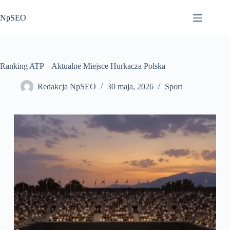
Przejdź
do
NpSEO
treści
Ranking ATP – Aktualne Miejsce Hurkacza Polska
Redakcja NpSEO
30 maja, 2026
Sport