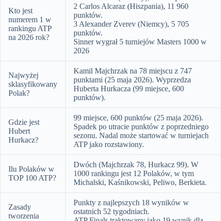
2 Carlos Alcaraz (Hiszpania), 11 960
Kto jest
punktów.
numerem 1 w
3 Alexander Zverev (Niemcy), 5 705
rankingu ATP
punktów.
na 2026 rok?
Sinner wygrał 5 turniejów Masters 1000 w
2026
Kamil Majchrzak na 78 miejscu z 747
Najwyżej
punktami (25 maja 2026). Wyprzedza
sklasyfikowany
Huberta Hurkacza (99 miejsce, 600
Polak?
punktów).
99 miejsce, 600 punktów (25 maja 2026).
Gdzie jest
Spadek po utracie punktów z poprzedniego
Hubert
sezonu. Nadal może startować w turniejach
Hurkacz?
ATP jako rozstawiony.
Dwóch (Majchrzak 78, Hurkacz 99). W
Ilu Polaków w
1000 rankingu jest 12 Polaków, w tym
TOP 100 ATP?
Michalski, Kaśnikowski, Peliwo, Berkieta.
Punkty z najlepszych 18 wyników w
Zasady
ostatnich 52 tygodniach.
tworzenia
ATP Finals traktowany jako 19 wynik dla