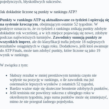
pojedynczych, błyskotliwych sukcesów.
Jak dokładnie liczone są punkty w rankingu ATP?
Punkty w rankingu ATP są aktualizowane co tydzień i opierają się
na systemie kroczącym
, obejmującym ostatnie 52 tygodnie. W
praktyce oznacza to, że co tydzień z rankingu znikają punkty zdobyte
dokładnie rok wcześniej, a w ich miejsce pojawiają się nowe, zdobyte
podczas najświeższych turniejów.
Zawodnicy sumują punkty ze
wszystkich imprez
, ale do klasyfikacji trafia jedynie 18 najlepszych
rezultatów osiągniętych w ciągu roku. Dodatkowo, jeśli ktoś awansuje
do ATP Finals, może tam zdobyć punkty, które liczone są jako 19
wynik w rankingu.
W związku z tym:
Słabszy rezultat w mniej prestiżowym turnieju często nie
wpłynie na pozycję w rankingu, o ile zawodnik ma już
osiemnaście lepszych wyników z ostatnich 52 tygodni,
Bardzo ważne staje się skuteczne bronienie zdobytych punktów,
Jeśli tenisista nie powtórzy sukcesu z ubiegłego roku w
określonym tygodniu, jego suma punktów może się zmniejszyć,
mimo że nie przegrał żadnego pojedynku.