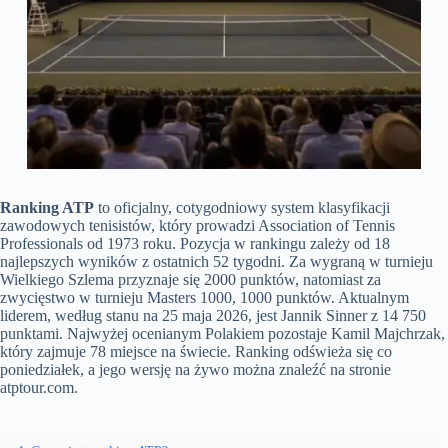
Ranking ATP
to oficjalny, cotygodniowy system klasyfikacji
zawodowych tenisistów, który prowadzi Association of Tennis
Professionals od 1973 roku. Pozycja w rankingu zależy od 18
najlepszych wyników z ostatnich 52 tygodni. Za wygraną w turnieju
Wielkiego Szlema przyznaje się 2000 punktów, natomiast za
zwycięstwo w turnieju Masters 1000, 1000 punktów. Aktualnym
liderem, według stanu na 25 maja 2026, jest Jannik Sinner z 14 750
punktami. Najwyżej ocenianym Polakiem pozostaje Kamil Majchrzak,
który zajmuje 78 miejsce na świecie. Ranking odświeża się co
poniedziałek, a jego wersję na żywo można znaleźć na stronie
atptour.com.