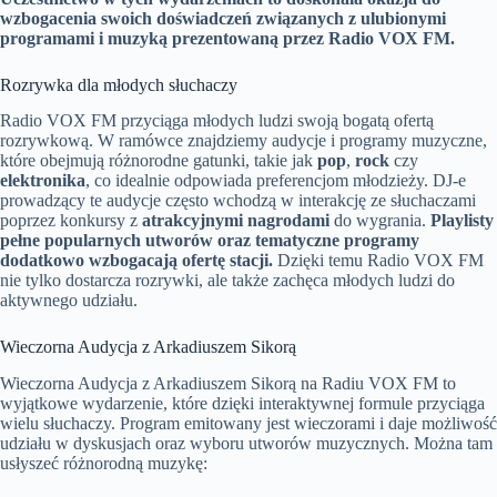
wzbogacenia swoich doświadczeń związanych z ulubionymi
programami i muzyką prezentowaną przez Radio VOX FM.
Rozrywka dla młodych słuchaczy
Radio VOX FM przyciąga młodych ludzi swoją bogatą ofertą
rozrywkową. W ramówce znajdziemy audycje i programy muzyczne,
które obejmują różnorodne gatunki, takie jak
pop
,
rock
czy
elektronika
, co idealnie odpowiada preferencjom młodzieży. DJ-e
prowadzący te audycje często wchodzą w interakcję ze słuchaczami
poprzez konkursy z
atrakcyjnymi nagrodami
do wygrania.
Playlisty
pełne popularnych utworów oraz tematyczne programy
dodatkowo wzbogacają ofertę stacji.
Dzięki temu Radio VOX FM
nie tylko dostarcza rozrywki, ale także zachęca młodych ludzi do
aktywnego udziału.
Wieczorna Audycja z Arkadiuszem Sikorą
Wieczorna Audycja z Arkadiuszem Sikorą na Radiu VOX FM to
wyjątkowe wydarzenie, które dzięki interaktywnej formule przyciąga
wielu słuchaczy. Program emitowany jest wieczorami i daje możliwość
udziału w dyskusjach oraz wyboru utworów muzycznych. Można tam
usłyszeć różnorodną muzykę: