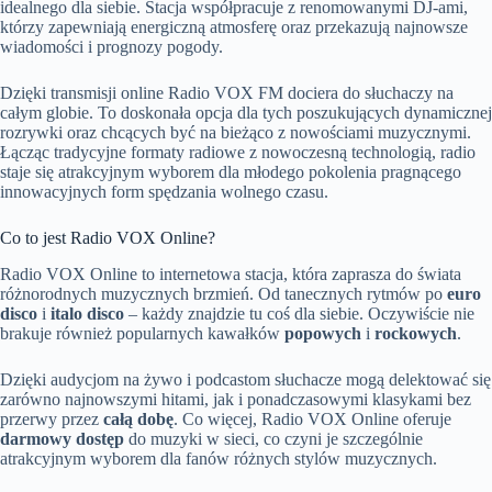
idealnego dla siebie. Stacja współpracuje z renomowanymi DJ-ami,
którzy zapewniają energiczną atmosferę oraz przekazują najnowsze
wiadomości i prognozy pogody.
Dzięki transmisji online Radio VOX FM dociera do słuchaczy na
całym globie. To doskonała opcja dla tych poszukujących dynamicznej
rozrywki oraz chcących być na bieżąco z nowościami muzycznymi.
Łącząc tradycyjne formaty radiowe z nowoczesną technologią, radio
staje się atrakcyjnym wyborem dla młodego pokolenia pragnącego
innowacyjnych form spędzania wolnego czasu.
Co to jest Radio VOX Online?
Radio VOX Online to internetowa stacja, która zaprasza do świata
różnorodnych muzycznych brzmień. Od tanecznych rytmów po
euro
disco
i
italo disco
– każdy znajdzie tu coś dla siebie. Oczywiście nie
brakuje również popularnych kawałków
popowych
i
rockowych
.
Dzięki audycjom na żywo i podcastom słuchacze mogą delektować się
zarówno najnowszymi hitami, jak i ponadczasowymi klasykami bez
przerwy przez
całą dobę
. Co więcej, Radio VOX Online oferuje
darmowy dostęp
do muzyki w sieci, co czyni je szczególnie
atrakcyjnym wyborem dla fanów różnych stylów muzycznych.