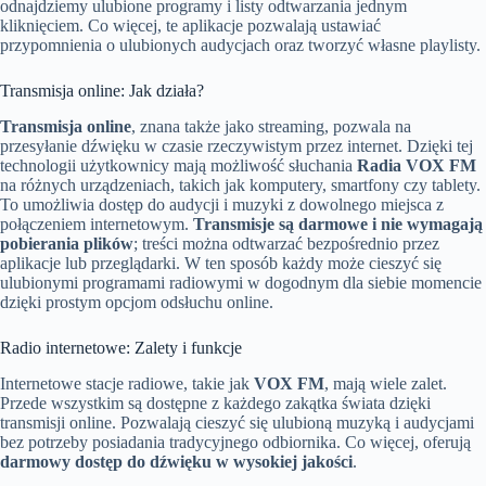
odnajdziemy ulubione programy i listy odtwarzania jednym
kliknięciem. Co więcej, te aplikacje pozwalają ustawiać
przypomnienia o ulubionych audycjach oraz tworzyć własne playlisty.
Transmisja online: Jak działa?
Transmisja online
, znana także jako streaming, pozwala na
przesyłanie dźwięku w czasie rzeczywistym przez internet. Dzięki tej
technologii użytkownicy mają możliwość słuchania
Radia VOX FM
na różnych urządzeniach, takich jak komputery, smartfony czy tablety.
To umożliwia dostęp do audycji i muzyki z dowolnego miejsca z
połączeniem internetowym.
Transmisje są darmowe i nie wymagają
pobierania plików
; treści można odtwarzać bezpośrednio przez
aplikacje lub przeglądarki. W ten sposób każdy może cieszyć się
ulubionymi programami radiowymi w dogodnym dla siebie momencie
dzięki prostym opcjom odsłuchu online.
Radio internetowe: Zalety i funkcje
Internetowe stacje radiowe, takie jak
VOX FM
, mają wiele zalet.
Przede wszystkim są dostępne z każdego zakątka świata dzięki
transmisji online. Pozwalają cieszyć się ulubioną muzyką i audycjami
bez potrzeby posiadania tradycyjnego odbiornika. Co więcej, oferują
darmowy dostęp do dźwięku w wysokiej jakości
.