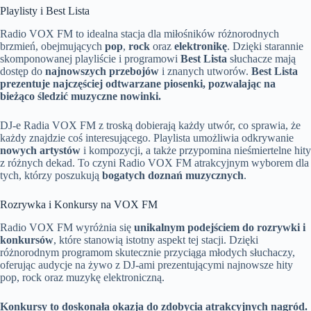
Playlisty i Best Lista
Radio VOX FM to idealna stacja dla miłośników różnorodnych
brzmień, obejmujących
pop
,
rock
oraz
elektronikę
. Dzięki starannie
skomponowanej playliście i programowi
Best Lista
słuchacze mają
dostęp do
najnowszych przebojów
i znanych utworów.
Best Lista
prezentuje najczęściej odtwarzane piosenki, pozwalając na
bieżąco śledzić muzyczne nowinki.
DJ-e Radia VOX FM z troską dobierają każdy utwór, co sprawia, że
każdy znajdzie coś interesującego. Playlista umożliwia odkrywanie
nowych artystów
i kompozycji, a także przypomina nieśmiertelne hity
z różnych dekad. To czyni Radio VOX FM atrakcyjnym wyborem dla
tych, którzy poszukują
bogatych doznań muzycznych
.
Rozrywka i Konkursy na VOX FM
Radio VOX FM wyróżnia się
unikalnym podejściem do rozrywki i
konkursów
, które stanowią istotny aspekt tej stacji. Dzięki
różnorodnym programom skutecznie przyciąga młodych słuchaczy,
oferując audycje na żywo z DJ-ami prezentującymi najnowsze hity
pop, rock oraz muzykę elektroniczną.
Konkursy to doskonała okazja do zdobycia atrakcyjnych nagród.