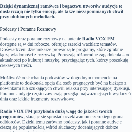
Dzięki dynamicznej ramówce i bogactwu utworów audycje te
dostarczają nie tylko emocji, ale także niezapomnianych chwil
przy ulubionych melodiach.
Podcasty i Poranne Rozmowy
Podcasty oraz poranne rozmowy na antenie
Radio VOX FM
dostępne są w dni robocze, oferując szeroki wachlarz tematów.
Doświadczeni dziennikarze prowadzą te programy, które zgrabnie
łączą wiadomości z rozrywką. Poruszają różnorodne zagadnienia – od
aktualności po kulturę i muzykę, przyciągając tych, którzy poszukują
ciekawych treści.
Możliwość odsłuchania podcastów w dogodnym momencie na
platformie to doskonała opcja dla osób pragnących być na bieżąco z
nowinkami lub szukających chwili relaksu przy interesującej dyskusji.
Poranne audycje często zawierają przegląd najważniejszych wydarzeń
dnia oraz lekkie fragmenty rozrywkowe.
Radio VOX FM przykłada dużą wagę do jakości swoich
programów
, starając się sprostać oczekiwaniom szerokiego grona
odbiorców. Dzięki temu zarówno podcasty, jak i poranne audycje
cieszą się popularnością wśród słuchaczy doceniających dobrze