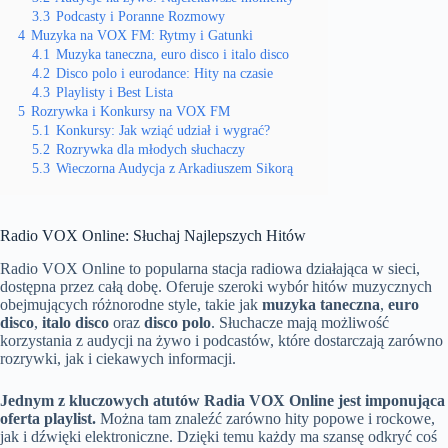
3.3
Podcasty i Poranne Rozmowy
4
Muzyka na VOX FM: Rytmy i Gatunki
4.1
Muzyka taneczna, euro disco i italo disco
4.2
Disco polo i eurodance: Hity na czasie
4.3
Playlisty i Best Lista
5
Rozrywka i Konkursy na VOX FM
5.1
Konkursy: Jak wziąć udział i wygrać?
5.2
Rozrywka dla młodych słuchaczy
5.3
Wieczorna Audycja z Arkadiuszem Sikorą
Radio VOX Online: Słuchaj Najlepszych Hitów
Radio VOX Online to popularna stacja radiowa działająca w sieci,
dostępna przez całą dobę. Oferuje szeroki wybór hitów muzycznych
obejmujących różnorodne style, takie jak
muzyka taneczna
,
euro
disco
,
italo disco
oraz
disco polo
. Słuchacze mają możliwość
korzystania z audycji na żywo i podcastów, które dostarczają zarówno
rozrywki, jak i ciekawych informacji.
Jednym z kluczowych atutów Radia VOX Online jest imponująca
oferta playlist.
Można tam znaleźć zarówno hity popowe i rockowe,
jak i dźwięki elektroniczne. Dzięki temu każdy ma szansę odkryć coś