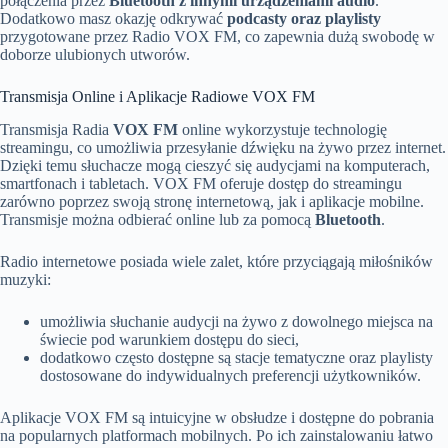
połączenia przez
Bluetooth z innymi urządzeniami audio
.
Dodatkowo masz okazję odkrywać
podcasty oraz playlisty
przygotowane przez Radio VOX FM, co zapewnia dużą swobodę w
doborze ulubionych utworów.
Transmisja Online i Aplikacje Radiowe VOX FM
Transmisja Radia
VOX FM
online wykorzystuje technologię
streamingu, co umożliwia przesyłanie dźwięku na żywo przez internet.
Dzięki temu słuchacze mogą cieszyć się audycjami na komputerach,
smartfonach i tabletach. VOX FM oferuje dostęp do streamingu
zarówno poprzez swoją stronę internetową, jak i aplikacje mobilne.
Transmisje można odbierać online lub za pomocą
Bluetooth
.
Radio internetowe posiada wiele zalet, które przyciągają miłośników
muzyki:
umożliwia słuchanie audycji na żywo z dowolnego miejsca na
świecie pod warunkiem dostępu do sieci,
dodatkowo często dostępne są stacje tematyczne oraz playlisty
dostosowane do indywidualnych preferencji użytkowników.
Aplikacje VOX FM są intuicyjne w obsłudze i dostępne do pobrania
na popularnych platformach mobilnych. Po ich zainstalowaniu łatwo