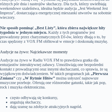
różnych pór dnia i nastrojów słuchaczy. Dla tych, którzy uwielbiają
weekendowe szaleństwa, idealna będzie audycja „Jest Weekend Jest
Impreza”, dostarczająca energetycznej mieszanki utworów na sobotnie
wieczory.
Nie sposób pominąć „Best Listy”, która zbiera największe hity
tygodnia w jednym miejscu.
Każdy z tych programów jest
prowadzony przez charyzmatycznych DJ-ów, którzy dbają o to, by
czas spędzony z VOX FM obfitował w emocje i doskonałą muzykę.
Audycje na żywo: Najciekawsze momenty
Audycje na żywo w Radiu VOX FM to prawdziwa gratka dla
entuzjastów interaktywnej zabawy. Umożliwiają one bezpośredni
kontakt z prowadzącymi oraz innymi słuchaczami, co sprawia, że są
wyjątkowym doświadczeniem. W takich programach jak
„Pierwsza
Zmiana”
czy
„W Rytmie Hitów”
można usłyszeć najnowsze
muzyczne przeboje. Oferują one różnorodne gatunki, takie jak pop,
rock i muzyka elektroniczna.
często odbywają się konkursy,
angażują słuchaczy,
dają szansę na zdobycie atrakcyjnych nagród.