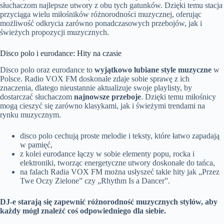
słuchaczom najlepsze utwory z obu tych gatunków. Dzięki temu stacja
przyciąga wielu miłośników różnorodności muzycznej, oferując
możliwość odkrycia zarówno ponadczasowych przebojów, jak i
świeżych propozycji muzycznych.
Disco polo i eurodance: Hity na czasie
Disco polo oraz eurodance to
wyjątkowo lubiane style muzyczne
w
Polsce. Radio VOX FM doskonale zdaje sobie sprawę z ich
znaczenia, dlatego nieustannie aktualizuje swoje playlisty, by
dostarczać słuchaczom
najnowsze przeboje
. Dzięki temu miłośnicy
mogą cieszyć się zarówno klasykami, jak i świeżymi trendami na
rynku muzycznym.
disco polo cechują proste melodie i teksty, które łatwo zapadają
w pamięć,
z kolei eurodance łączy w sobie elementy popu, rocka i
elektroniki, tworząc energetyczne utwory doskonałe do tańca,
na falach Radia VOX FM można usłyszeć takie hity jak „Przez
Twe Oczy Zielone” czy „Rhythm Is a Dancer”.
DJ-e starają się zapewnić różnorodność muzycznych stylów, aby
każdy mógł znaleźć coś odpowiedniego dla siebie.