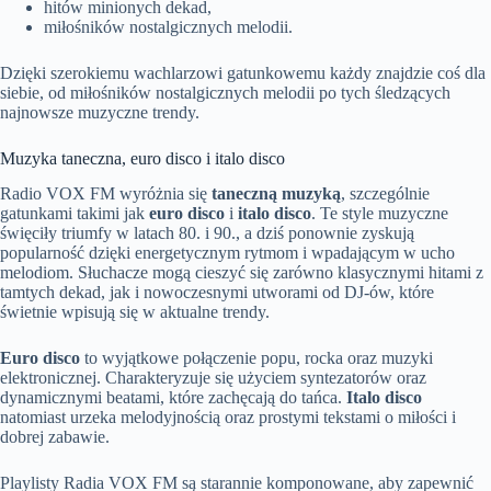
hitów minionych dekad,
miłośników nostalgicznych melodii.
Dzięki szerokiemu wachlarzowi gatunkowemu każdy znajdzie coś dla
siebie, od miłośników nostalgicznych melodii po tych śledzących
najnowsze muzyczne trendy.
Muzyka taneczna, euro disco i italo disco
Radio VOX FM wyróżnia się
taneczną muzyką
, szczególnie
gatunkami takimi jak
euro disco
i
italo disco
. Te style muzyczne
święciły triumfy w latach 80. i 90., a dziś ponownie zyskują
popularność dzięki energetycznym rytmom i wpadającym w ucho
melodiom. Słuchacze mogą cieszyć się zarówno klasycznymi hitami z
tamtych dekad, jak i nowoczesnymi utworami od DJ-ów, które
świetnie wpisują się w aktualne trendy.
Euro disco
to wyjątkowe połączenie popu, rocka oraz muzyki
elektronicznej. Charakteryzuje się użyciem syntezatorów oraz
dynamicznymi beatami, które zachęcają do tańca.
Italo disco
natomiast urzeka melodyjnością oraz prostymi tekstami o miłości i
dobrej zabawie.
Playlisty Radia VOX FM są starannie komponowane, aby zapewnić