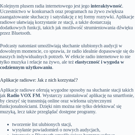
Kolejnym plusem radia internetowego jest jego
interaktywność
.
Uczestnictwo w konkursach oraz programach na żywo zwiększa
zaangażowanie słuchaczy i satysfakcję z tej formy rozrywki. Aplikacje
radiowe ułatwiają korzystanie ze stacji, a także dostarczają
dodatkowych funkcji, takich jak możliwość strumieniowania dźwięku
przez Bluetooth.
Podcasty natomiast umożliwiają słuchanie ulubionych audycji w
dowolnym momencie, co sprawia, że radio idealnie dopasowuje się do
naszych indywidualnych potrzeb. W efekcie radio internetowe to nie
tylko muzyka i relacje na żywo, ale też
elastyczność i wygoda w
codziennym użytkowaniu
.
Aplikacje radiowe: Jak z nich korzystać?
Aplikacje radiowe oferują wygodne sposoby na słuchanie stacji takich
jak
Radio VOX FM
. Wystarczy zainstalować aplikację na smartfonie,
by cieszyć się transmisją online oraz wieloma użytecznymi
funkcjonalnościami. Dzięki nim można nie tylko delektować się
muzyką, lecz także przeglądać dostępne programy.
tworzenie list ulubionych stacji,
wysyłanie powiadomień o nowych audycjach,