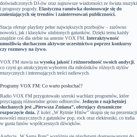
doświadczonych DJ-ów oraz najnowsze wiadomości ze świata muzyki
i prognozy pogody.
Elastyczna ramówka dostosowuje się do
zmieniających się trendów i zainteresowań publiczności.
Stacja oferuje playlisty pełne największych przebojów – zarówno
nowości, jak i klasyków ulubionych gatunków. Dzięki temu każdy
znajdzie coś dla siebie na antenie VOX FM.
Interaktywność
umożliwia słuchaczom aktywne uczestnictwo poprzez konkursy
czy rozmowy na żywo.
VOX FM stawia na
wysoką jakość i różnorodność swoich audycji
,
co czyni go atrakcyjnym wyborem dla miłośników różnych stylów
muzycznych i interesujących treści radiowych.
Programy VOX FM: Co warto posłuchać?
Radio VOX FM przygotowało szeroki wachlarz programów, które
przyciągają różnorodne grono odbiorców.
Jednym z najchętniej
słuchanych jest „Pierwsza Zmiana”, oferujący dynamiczne
rozpoczęcie dnia.
Z kolei „W Rytmie Hitów” skupia się na prezentacji
nowości muzycznych z gatunków pop, rock oraz elektroniki, co trafia
w gusta fanów współczesnych dźwięków.
Audycja „W Samą Porę” wyróżnia się playlistami dostosowanymi do