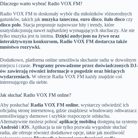
Dlaczego warto wybrać Radio VOX FM?
Radio VOX FM to doskonały wybór dla miłośników różnorodnych
gatunków, takich jak
muzyka taneczna
,
euro disco
,
italo disco
czy
disco polo
. Stacja proponuje najnowsze hity i trendy, które
usatysfakcjonują nawet najbardziej wymagających słuchaczy. Ale nie
tylko muzyka jest tu istotna.
Dzięki audycjom na żywo oraz
interaktywnym konkursom, Radio VOX FM dostarcza także
mnóstwo rozrywki.
Dodatkowo, platforma online umożliwia słuchanie radia w dowolnym
miejscu i czasie.
Programy prowadzone przez doświadczonych DJ-
ów zawierają również informacje o pogodzie oraz bieżących
wydarzeniach.
W ofercie Radia VOX FM każdy znajdzie coś
interesującego dla siebie.
Jak słuchać Radio VOX FM online?
Aby posłuchać
Radia VOX FM online
, wystarczy odwiedzić ich
oficjalną stronę internetową, gdzie znajdziesz wbudowany odtwarzacz
umożliwiający darmowe i szybkie rozpoczęcie odsłuchu.
Alternatywnie możesz pobrać
aplikację mobilną
dostępną na systemy
Android
i
iOS
. Aplikacja ta nie tylko pozwala wygodnie słuchać
radia, ale oferuje również dodatkowe opcje, takie jak możliwość