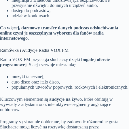
integracja z Bluetooth umożliwiająca bezprzewodowe
przesyłanie dźwięku do innych urządzeń audio,
dostęp do podcastów,
udział w konkursach.
Co więcej, darmowy transfer danych podczas odsłuchiwania
online czyni je oszczędnym wyborem dla fanów radia
internetowego.
Ramówka i Audycje Radia VOX FM
Radio VOX FM przyciąga słuchaczy dzięki
bogatej ofercie
programowej
. Stacja serwuje mieszankę:
muzyki tanecznej,
euro disco oraz italo disco,
popularnych utworów popowych, rockowych i elektronicznych.
Kluczowym elementem są
audycje na żywo
, które obfitują w
wywiady z artystami oraz interaktywne segmenty angażujące
odbiorców.
Programy są starannie dobierane, by zadowolić różnorodne gusta.
Słuchacze mogą liczyć na rozrywkę dostarczaną przez