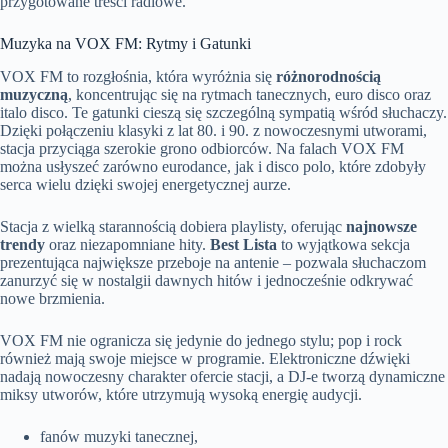
przygotowane treści radiowe.
Muzyka na VOX FM: Rytmy i Gatunki
VOX FM to rozgłośnia, która wyróżnia się
różnorodnością
muzyczną
, koncentrując się na rytmach tanecznych, euro disco oraz
italo disco. Te gatunki cieszą się szczególną sympatią wśród słuchaczy.
Dzięki połączeniu klasyki z lat 80. i 90. z nowoczesnymi utworami,
stacja przyciąga szerokie grono odbiorców. Na falach VOX FM
można usłyszeć zarówno eurodance, jak i disco polo, które zdobyły
serca wielu dzięki swojej energetycznej aurze.
Stacja z wielką starannością dobiera playlisty, oferując
najnowsze
trendy
oraz niezapomniane hity.
Best Lista
to wyjątkowa sekcja
prezentująca największe przeboje na antenie – pozwala słuchaczom
zanurzyć się w nostalgii dawnych hitów i jednocześnie odkrywać
nowe brzmienia.
VOX FM nie ogranicza się jedynie do jednego stylu; pop i rock
również mają swoje miejsce w programie. Elektroniczne dźwięki
nadają nowoczesny charakter ofercie stacji, a DJ-e tworzą dynamiczne
miksy utworów, które utrzymują wysoką energię audycji.
fanów muzyki tanecznej,