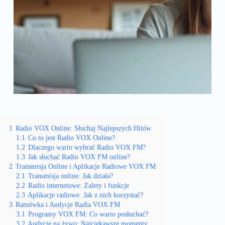
1
Radio VOX Online: Słuchaj Najlepszych Hitów
1.1
Co to jest Radio VOX Online?
1.2
Dlaczego warto wybrać Radio VOX FM?
1.3
Jak słuchać Radio VOX FM online?
2
Transmisja Online i Aplikacje Radiowe VOX FM
2.1
Transmisja online: Jak działa?
2.2
Radio internetowe: Zalety i funkcje
2.3
Aplikacje radiowe: Jak z nich korzystać?
3
Ramówka i Audycje Radia VOX FM
3.1
Programy VOX FM: Co warto posłuchać?
3.2
Audycje na żywo: Najciekawsze momenty