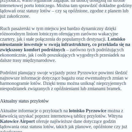
przylotach, warto regularnie zaglądać na tablicę dostępną na stronie
internetowej portu lotniczego. Można tam sprawdzić dokładne godziny
lądowań oraz statusy lotów – czy są opóźnione, zgodne z planem lub
już zakończone.
Ruch pasażerski w tym miejscu jest bardzo dynamiczny dzięki
różnorodnym liniom lotniczym oferującym zarówno wakacyjne
czartery, jak i stałe połączenia do popularnych destynacji.
Lotnisko
nieustannie inwestuje w swoją infrastrukturę, co przekłada się na
zwiększony komfort podróżnych
– zarówno tych podróżujących
ekonomicznie, jak i osób poszukujących wygodnych przesiadek na
dalsze trasy międzynarodowe.
Podróżni planujący swoje wyjazdy przez Pyrzowice powinni śledzić
najnowsze informacje dotyczące bagażu oraz ewentualnych zmian w
harmonogramie lotów. Dzięki temu można uniknąć nieprzyjemnych
niespodzianek związanych z opóźnieniami lub zmianami bramek.
Aktualny status przylotów
Aktualne informacje o przylotach na
lotnisko Pyrzowice
można z
łatwością uzyskać poprzez internetową tablicę przylotów. Witryna
Katowice Airport
oferuje najświeższe dane dotyczące godzin
lądowania oraz statusu lotów, takich jak planowe, opóźnione czy już
zakończone.