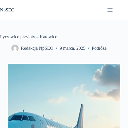
Przejdź
do
NpSEO
treści
Pyrzowice przyloty – Katowice
Redakcja NpSEO
9 marca, 2025
Podróże