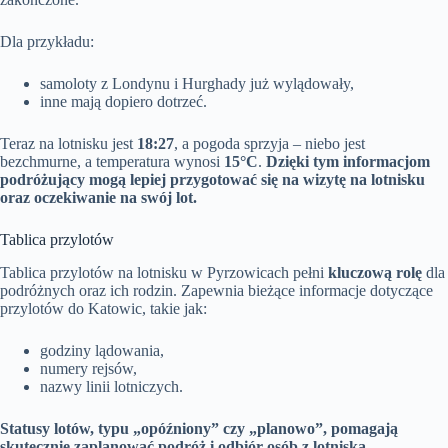
Dla przykładu:
samoloty z Londynu i Hurghady już wylądowały,
inne mają dopiero dotrzeć.
Teraz na lotnisku jest
18:27
, a pogoda sprzyja – niebo jest
bezchmurne, a temperatura wynosi
15°C
.
Dzięki tym informacjom
podróżujący mogą lepiej przygotować się na wizytę na lotnisku
oraz oczekiwanie na swój lot.
Tablica przylotów
Tablica przylotów na lotnisku w Pyrzowicach pełni
kluczową rolę
dla
podróżnych oraz ich rodzin. Zapewnia bieżące informacje dotyczące
przylotów do Katowic, takie jak:
godziny lądowania,
numery rejsów,
nazwy linii lotniczych.
Statusy lotów, typu „opóźniony” czy „planowo”, pomagają
skutecznie zaplanować podróż i odbiór osób z lotniska.