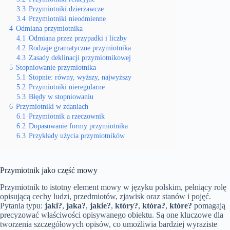
3.3
Przymiotniki dzierżawcze
3.4
Przymiotniki nieodmienne
4
Odmiana przymiotnika
4.1
Odmiana przez przypadki i liczby
4.2
Rodzaje gramatyczne przymiotnika
4.3
Zasady deklinacji przymiotnikowej
5
Stopniowanie przymiotnika
5.1
Stopnie: równy, wyższy, najwyższy
5.2
Przymiotniki nieregularne
5.3
Błędy w stopniowaniu
6
Przymiotniki w zdaniach
6.1
Przymiotnik a rzeczownik
6.2
Dopasowanie formy przymiotnika
6.3
Przykłady użycia przymiotników
Przymiotnik jako część mowy
Przymiotnik to istotny element mowy w języku polskim, pełniący rolę
opisującą cechy ludzi, przedmiotów, zjawisk oraz stanów i pojęć.
Pytania typu:
jaki?
,
jaka?
,
jakie?
,
który?
,
która?
,
które?
pomagają
precyzować właściwości opisywanego obiektu. Są one kluczowe dla
tworzenia szczegółowych opisów, co umożliwia bardziej wyraziste