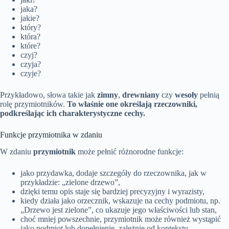
jaka?
jakie?
który?
która?
które?
czyj?
czyja?
czyje?
Przykładowo, słowa takie jak
zimny
,
drewniany
czy
wesoły
pełnią
rolę przymiotników.
To właśnie one określają rzeczowniki,
podkreślając ich charakterystyczne cechy.
Funkcje przymiotnika w zdaniu
W zdaniu
przymiotnik
może pełnić różnorodne funkcje:
jako przydawka, dodaje szczegóły do rzeczownika, jak w
przykładzie: „zielone drzewo”,
dzięki temu opis staje się bardziej precyzyjny i wyrazisty,
kiedy działa jako orzecznik, wskazuje na cechy podmiotu, np.
„Drzewo jest zielone”, co ukazuje jego właściwości lub stan,
choć mniej powszechnie, przymiotnik może również wystąpić
jako podmiot lub dopełnienie, zależnie od kontekstu