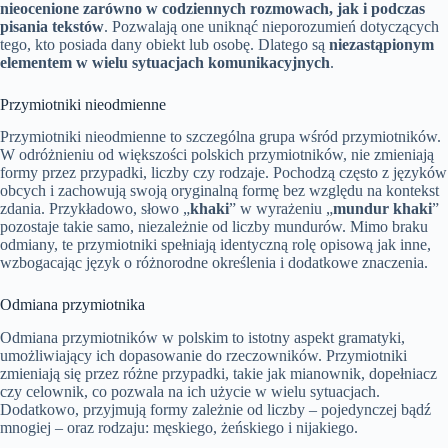
nieocenione zarówno w codziennych rozmowach, jak i podczas
pisania tekstów
. Pozwalają one uniknąć nieporozumień dotyczących
tego, kto posiada dany obiekt lub osobę. Dlatego są
niezastąpionym
elementem w wielu sytuacjach komunikacyjnych
.
Przymiotniki nieodmienne
Przymiotniki nieodmienne to szczególna grupa wśród przymiotników.
W odróżnieniu od większości polskich przymiotników, nie zmieniają
formy przez przypadki, liczby czy rodzaje. Pochodzą często z języków
obcych i zachowują swoją oryginalną formę bez względu na kontekst
zdania. Przykładowo, słowo „
khaki
” w wyrażeniu „
mundur khaki
”
pozostaje takie samo, niezależnie od liczby mundurów. Mimo braku
odmiany, te przymiotniki spełniają identyczną rolę opisową jak inne,
wzbogacając język o różnorodne określenia i dodatkowe znaczenia.
Odmiana przymiotnika
Odmiana przymiotników w polskim to istotny aspekt gramatyki,
umożliwiający ich dopasowanie do rzeczowników. Przymiotniki
zmieniają się przez różne przypadki, takie jak mianownik, dopełniacz
czy celownik, co pozwala na ich użycie w wielu sytuacjach.
Dodatkowo, przyjmują formy zależnie od liczby – pojedynczej bądź
mnogiej – oraz rodzaju: męskiego, żeńskiego i nijakiego.