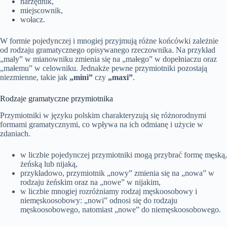
narzędnik,
miejscownik,
wołacz.
W formie pojedynczej i mnogiej przyjmują różne końcówki zależnie
od rodzaju gramatycznego opisywanego rzeczownika. Na przykład
„mały” w mianowniku zmienia się na „małego” w dopełniaczu oraz
„małemu” w celowniku. Jednakże pewne przymiotniki pozostają
niezmienne, takie jak
„mini”
czy
„maxi”
.
Rodzaje gramatyczne przymiotnika
Przymiotniki w języku polskim charakteryzują się różnorodnymi
formami gramatycznymi, co wpływa na ich odmianę i użycie w
zdaniach.
w liczbie pojedynczej przymiotniki mogą przybrać formę męską,
żeńską lub nijaką,
przykładowo, przymiotnik „nowy” zmienia się na „nowa” w
rodzaju żeńskim oraz na „nowe” w nijakim,
w liczbie mnogiej rozróżniamy rodzaj męskoosobowy i
niemęskoosobowy: „nowi” odnosi się do rodzaju
męskoosobowego, natomiast „nowe” do niemęskoosobowego.