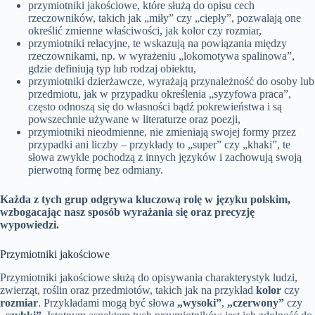
przymiotniki jakościowe, które służą do opisu cech
rzeczowników, takich jak „miły” czy „ciepły”, pozwalają one
określić zmienne właściwości, jak kolor czy rozmiar,
przymiotniki relacyjne, te wskazują na powiązania między
rzeczownikami, np. w wyrażeniu „lokomotywa spalinowa”,
gdzie definiują typ lub rodzaj obiektu,
przymiotniki dzierżawcze, wyrażają przynależność do osoby lub
przedmiotu, jak w przypadku określenia „syzyfowa praca”,
często odnoszą się do własności bądź pokrewieństwa i są
powszechnie używane w literaturze oraz poezji,
przymiotniki nieodmienne, nie zmieniają swojej formy przez
przypadki ani liczby – przykłady to „super” czy „khaki”, te
słowa zwykle pochodzą z innych języków i zachowują swoją
pierwotną formę bez odmiany.
Każda z tych grup odgrywa kluczową rolę w języku polskim,
wzbogacając nasz sposób wyrażania się oraz precyzję
wypowiedzi.
Przymiotniki jakościowe
Przymiotniki jakościowe służą do opisywania charakterystyk ludzi,
zwierząt, roślin oraz przedmiotów, takich jak na przykład
kolor
czy
rozmiar
. Przykładami mogą być słowa
„wysoki”
,
„czerwony”
czy