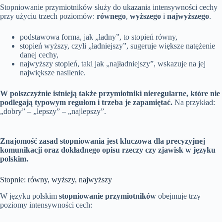
Stopniowanie przymiotników służy do ukazania intensywności cechy
przy użyciu trzech poziomów:
równego
,
wyższego
i
najwyższego
.
podstawowa forma, jak „ładny”, to stopień równy,
stopień wyższy, czyli „ładniejszy”, sugeruje większe natężenie
danej cechy,
najwyższy stopień, taki jak „najładniejszy”, wskazuje na jej
największe nasilenie.
W polszczyźnie istnieją także przymiotniki nieregularne, które nie
podlegają typowym regułom i trzeba je zapamiętać.
Na przykład:
„dobry” – „lepszy” – „najlepszy”.
Znajomość zasad stopniowania jest kluczowa dla precyzyjnej
komunikacji oraz dokładnego opisu rzeczy czy zjawisk w języku
polskim.
Stopnie: równy, wyższy, najwyższy
W języku polskim
stopniowanie przymiotników
obejmuje trzy
poziomy intensywności cech: