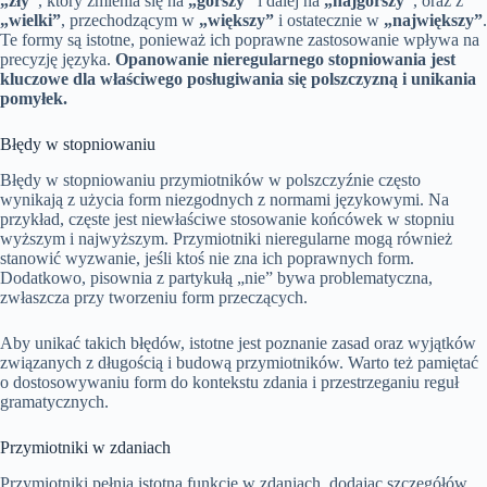
„zły”
, który zmienia się na
„gorszy”
i dalej na
„najgorszy”
, oraz z
„wielki”
, przechodzącym w
„większy”
i ostatecznie w
„największy”
.
Te formy są istotne, ponieważ ich poprawne zastosowanie wpływa na
precyzję języka.
Opanowanie nieregularnego stopniowania jest
kluczowe dla właściwego posługiwania się polszczyzną i unikania
pomyłek.
Błędy w stopniowaniu
Błędy w stopniowaniu przymiotników w polszczyźnie często
wynikają z użycia form niezgodnych z normami językowymi. Na
przykład, częste jest niewłaściwe stosowanie końcówek w stopniu
wyższym i najwyższym. Przymiotniki nieregularne mogą również
stanowić wyzwanie, jeśli ktoś nie zna ich poprawnych form.
Dodatkowo, pisownia z partykułą „nie” bywa problematyczna,
zwłaszcza przy tworzeniu form przeczących.
Aby unikać takich błędów, istotne jest poznanie zasad oraz wyjątków
związanych z długością i budową przymiotników. Warto też pamiętać
o dostosowywaniu form do kontekstu zdania i przestrzeganiu reguł
gramatycznych.
Przymiotniki w zdaniach
Przymiotniki pełnią istotną funkcję w zdaniach, dodając szczegółów