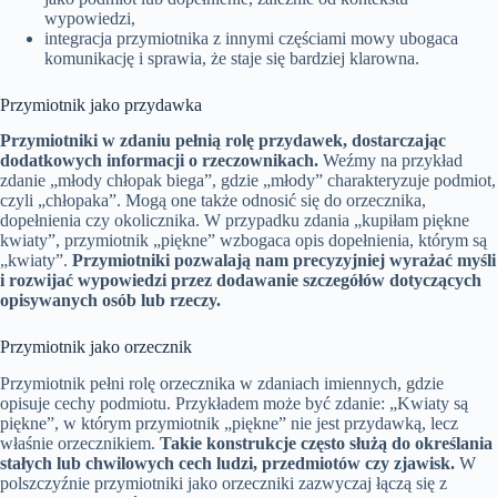
wypowiedzi,
integracja przymiotnika z innymi częściami mowy ubogaca
komunikację i sprawia, że staje się bardziej klarowna.
Przymiotnik jako przydawka
Przymiotniki w zdaniu pełnią rolę przydawek, dostarczając
dodatkowych informacji o rzeczownikach.
Weźmy na przykład
zdanie „młody chłopak biega”, gdzie „młody” charakteryzuje podmiot,
czyli „chłopaka”. Mogą one także odnosić się do orzecznika,
dopełnienia czy okolicznika. W przypadku zdania „kupiłam piękne
kwiaty”, przymiotnik „piękne” wzbogaca opis dopełnienia, którym są
„kwiaty”.
Przymiotniki pozwalają nam precyzyjniej wyrażać myśli
i rozwijać wypowiedzi przez dodawanie szczegółów dotyczących
opisywanych osób lub rzeczy.
Przymiotnik jako orzecznik
Przymiotnik pełni rolę orzecznika w zdaniach imiennych, gdzie
opisuje cechy podmiotu. Przykładem może być zdanie: „Kwiaty są
piękne”, w którym przymiotnik „piękne” nie jest przydawką, lecz
właśnie orzecznikiem.
Takie konstrukcje często służą do określania
stałych lub chwilowych cech ludzi, przedmiotów czy zjawisk.
W
polszczyźnie przymiotniki jako orzeczniki zazwyczaj łączą się z