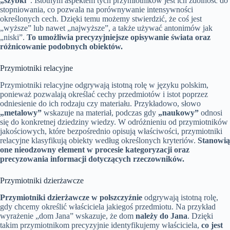
„szybki”
. Istotnym aspektem tych przymiotników jest ich zdolność do
stopniowania, co pozwala na porównywanie intensywności
określonych cech. Dzięki temu możemy stwierdzić, że coś jest
„wyższe” lub nawet „najwyższe”, a także używać antonimów jak
„niski”.
To umożliwia precyzyjniejsze opisywanie świata oraz
różnicowanie podobnych obiektów.
Przymiotniki relacyjne
Przymiotniki relacyjne odgrywają istotną rolę w języku polskim,
ponieważ pozwalają określać cechy przedmiotów i istot poprzez
odniesienie do ich rodzaju czy materiału. Przykładowo, słowo
„metalowy”
wskazuje na materiał, podczas gdy
„naukowy”
odnosi
się do konkretnej dziedziny wiedzy. W odróżnieniu od przymiotników
jakościowych, które bezpośrednio opisują właściwości, przymiotniki
relacyjne klasyfikują obiekty według określonych kryteriów.
Stanowią
one nieodzowny element w procesie kategoryzacji oraz
precyzowania informacji dotyczących rzeczowników.
Przymiotniki dzierżawcze
Przymiotniki dzierżawcze w polszczyźnie
odgrywają istotną rolę,
gdy chcemy określić właściciela jakiegoś przedmiotu. Na przykład
wyrażenie „dom Jana” wskazuje, że dom
należy do Jana
. Dzięki
takim przymiotnikom precyzyjnie identyfikujemy właściciela,
co jest