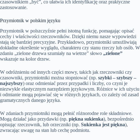
czasownikiem „być”, co ułatwia ich identyfikację oraz praktyczne
zastosowanie.
Przymiotnik w polskim języku
Przymiotnik w polszczyźnie pełni istotną funkcję, pomagając opisać
cechy i właściwości rzeczowników. Dzięki niemu nasze wypowiedzi
stają się bardziej precyzyjne. Przykładowo, przymiotniki umożliwiają
dokładne określenie wyglądu, charakteru czy stanu rzeczy lub osób. W
zdaniu „zielone drzewa szumiały na wietrze” słowo
„zielone”
wskazuje na kolor drzew.
W odróżnieniu od innych części mowy, takich jak rzeczowniki czy
czasowniki, przymiotniki można stopniować (np.
szybki – szybszy –
najszybszy
) oraz odmieniać przez przypadki i liczby, co czyni je
niezwykle elastycznym narzędziem językowym. Różnice w ich użyciu
i odmianie mogą pojawiać się w różnych językach, co zależy od zasad
gramatycznych danego języka.
W zdaniach przymiotniki mogą pełnić różnorodne role składniowe.
Mogą działać jako przydawki (np.
piękna sukienka
), bezpośrednio
opisując rzeczownik, lub orzeczniki (np.
Sukienka jest piękna
),
zwracając uwagę na stan lub cechę podmiotu.