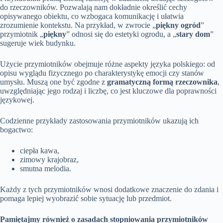
do rzeczowników. Pozwalają nam dokładnie określić cechy
opisywanego obiektu, co wzbogaca komunikację i ułatwia
zrozumienie kontekstu. Na przykład, w zwrocie „
piękny ogród
”
przymiotnik „
piękny
” odnosi się do estetyki ogrodu, a „
stary dom
”
sugeruje wiek budynku.
Użycie przymiotników obejmuje różne aspekty języka polskiego: od
opisu wyglądu fizycznego po charakterystykę emocji czy stanów
umysłu. Muszą one być zgodne z
gramatyczną formą rzeczownika
,
uwzględniając jego rodzaj i liczbę, co jest kluczowe dla poprawności
językowej.
Codzienne przykłady zastosowania przymiotników ukazują ich
bogactwo:
ciepła kawa,
zimowy krajobraz,
smutna melodia.
Każdy z tych przymiotników wnosi dodatkowe znaczenie do zdania i
pomaga lepiej wyobrazić sobie sytuację lub przedmiot.
Pamiętajmy również o zasadach stopniowania przymiotników