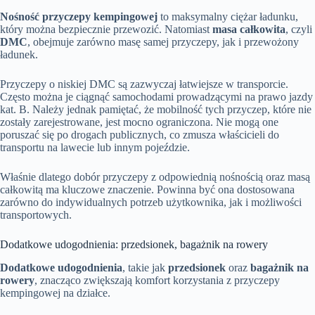
Nośność przyczepy kempingowej
to maksymalny ciężar ładunku,
który można bezpiecznie przewozić. Natomiast
masa całkowita
, czyli
DMC
, obejmuje zarówno masę samej przyczepy, jak i przewożony
ładunek.
Przyczepy o niskiej DMC są zazwyczaj łatwiejsze w transporcie.
Często można je ciągnąć samochodami prowadzącymi na prawo jazdy
kat. B. Należy jednak pamiętać, że mobilność tych przyczep, które nie
zostały zarejestrowane, jest mocno ograniczona. Nie mogą one
poruszać się po drogach publicznych, co zmusza właścicieli do
transportu na lawecie lub innym pojeździe.
Właśnie dlatego dobór przyczepy z odpowiednią nośnością oraz masą
całkowitą ma kluczowe znaczenie. Powinna być ona dostosowana
zarówno do indywidualnych potrzeb użytkownika, jak i możliwości
transportowych.
Dodatkowe udogodnienia: przedsionek, bagażnik na rowery
Dodatkowe udogodnienia
, takie jak
przedsionek
oraz
bagażnik na
rowery
, znacząco zwiększają komfort korzystania z przyczepy
kempingowej na działce.