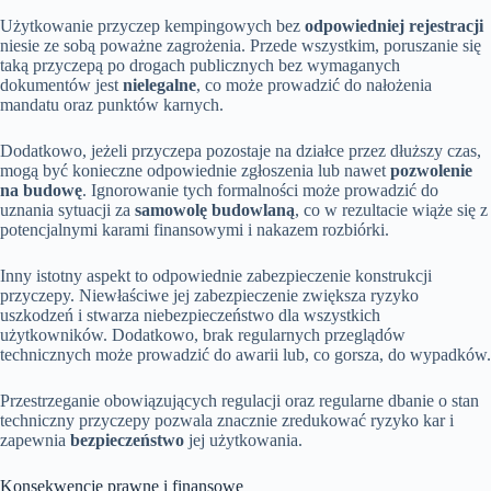
Użytkowanie przyczep kempingowych bez
odpowiedniej rejestracji
niesie ze sobą poważne zagrożenia. Przede wszystkim, poruszanie się
taką przyczepą po drogach publicznych bez wymaganych
dokumentów jest
nielegalne
, co może prowadzić do nałożenia
mandatu oraz punktów karnych.
Dodatkowo, jeżeli przyczepa pozostaje na działce przez dłuższy czas,
mogą być konieczne odpowiednie zgłoszenia lub nawet
pozwolenie
na budowę
. Ignorowanie tych formalności może prowadzić do
uznania sytuacji za
samowolę budowlaną
, co w rezultacie wiąże się z
potencjalnymi karami finansowymi i nakazem rozbiórki.
Inny istotny aspekt to odpowiednie zabezpieczenie konstrukcji
przyczepy. Niewłaściwe jej zabezpieczenie zwiększa ryzyko
uszkodzeń i stwarza niebezpieczeństwo dla wszystkich
użytkowników. Dodatkowo, brak regularnych przeglądów
technicznych może prowadzić do awarii lub, co gorsza, do wypadków.
Przestrzeganie obowiązujących regulacji oraz regularne dbanie o stan
techniczny przyczepy pozwala znacznie zredukować ryzyko kar i
zapewnia
bezpieczeństwo
jej użytkowania.
Konsekwencje prawne i finansowe