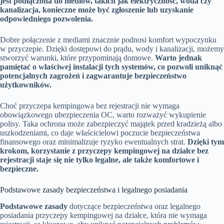
jest podłączona do mediów, takich jak elektryczność, woda czy
kanalizacja, konieczne może być zgłoszenie lub uzyskanie
odpowiedniego pozwolenia.
Dobre połączenie z mediami znacznie podnosi komfort wypoczynku
w przyczepie. Dzięki dostępowi do prądu, wody i kanalizacji, możemy
stworzyć warunki, które przypominają domowe.
Warto jednak
pamiętać o właściwej instalacji tych systemów, co pozwoli uniknąć
potencjalnych zagrożeń i zagwarantuje bezpieczeństwo
użytkowników.
Choć przyczepa kempingowa bez rejestracji nie wymaga
obowiązkowego ubezpieczenia OC, warto rozważyć wykupienie
polisy. Taka ochrona może zabezpieczyć majątek przed kradzieżą albo
uszkodzeniami, co daje właścicielowi poczucie bezpieczeństwa
finansowego oraz minimalizuje ryzyko ewentualnych strat.
Dzięki tym
krokom, korzystanie z przyczepy kempingowej na działce bez
rejestracji staje się nie tylko legalne, ale także komfortowe i
bezpieczne.
Podstawowe zasady bezpieczeństwa i legalnego posiadania
Podstawowe zasady
dotyczące bezpieczeństwa oraz legalnego
posiadania przyczepy kempingowej na działce, która nie wymaga