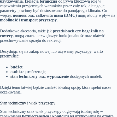
użytkowania
.
Izolacja termiczna
odgrywa kluczową rolę w
zapewnieniu przyjemnych warunków przez cały rok, dlatego jej
parametry powinny być dostosowane do panującego klimatu. Co
więcej,
nośność
oraz
całkowita masa (DMC)
mają istotny wpływ na
mobilność
i
transport przyczepy
.
Dodatkowe akcesoria, takie jak
przedsionek
czy
bagażnik na
rowery
, mogą znacznie zwiększyć funkcjonalność oraz ułatwić
przechowywanie sprzętu do rekreacji.
Decydując się na zakup nowej lub używanej przyczepy, warto
przemyśleć:
budżet
,
osobiste preferencje
,
stan techniczny
oraz
wyposażenie
dostępnych modeli.
Dzięki temu łatwiej będzie znaleźć idealną opcję, która spełni nasze
oczekiwania.
Stan techniczny i wiek przyczepy
Stan techniczny oraz wiek przyczepy odgrywają istotną rolę w
zapewnieniu
bezpieczeństwa
i
komfortu
jej użytkowania na działce.