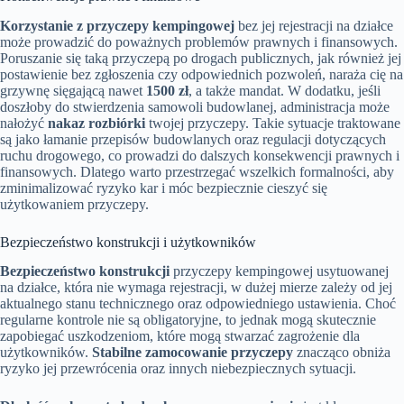
Korzystanie z przyczepy kempingowej
bez jej rejestracji na działce
może prowadzić do poważnych problemów prawnych i finansowych.
Poruszanie się taką przyczepą po drogach publicznych, jak również jej
postawienie bez zgłoszenia czy odpowiednich pozwoleń, naraża cię na
grzywnę sięgającą nawet
1500 zł
, a także mandat. W dodatku, jeśli
doszłoby do stwierdzenia samowoli budowlanej, administracja może
nałożyć
nakaz rozbiórki
twojej przyczepy. Takie sytuacje traktowane
są jako łamanie przepisów budowlanych oraz regulacji dotyczących
ruchu drogowego, co prowadzi do dalszych konsekwencji prawnych i
finansowych. Dlatego warto przestrzegać wszelkich formalności, aby
zminimalizować ryzyko kar i móc bezpiecznie cieszyć się
użytkowaniem przyczepy.
Bezpieczeństwo konstrukcji i użytkowników
Bezpieczeństwo konstrukcji
przyczepy kempingowej usytuowanej
na działce, która nie wymaga rejestracji, w dużej mierze zależy od jej
aktualnego stanu technicznego oraz odpowiedniego ustawienia. Choć
regularne kontrole nie są obligatoryjne, to jednak mogą skutecznie
zapobiegać uszkodzeniom, które mogą stwarzać zagrożenie dla
użytkowników.
Stabilne zamocowanie przyczepy
znacząco obniża
ryzyko jej przewrócenia oraz innych niebezpiecznych sytuacji.