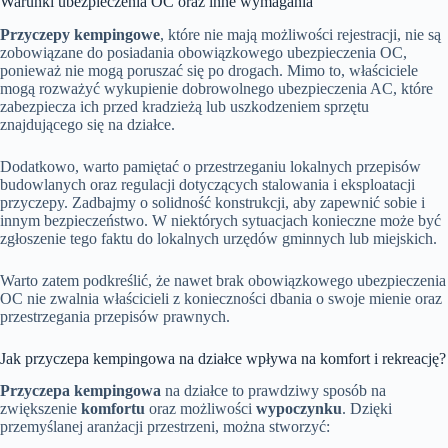
Warunki ubezpieczenia OC oraz inne wymagania
Przyczepy kempingowe
, które nie mają możliwości rejestracji, nie są
zobowiązane do posiadania obowiązkowego ubezpieczenia OC,
ponieważ nie mogą poruszać się po drogach. Mimo to, właściciele
mogą rozważyć wykupienie dobrowolnego ubezpieczenia AC, które
zabezpiecza ich przed kradzieżą lub uszkodzeniem sprzętu
znajdującego się na działce.
Dodatkowo, warto pamiętać o przestrzeganiu lokalnych przepisów
budowlanych oraz regulacji dotyczących stalowania i eksploatacji
przyczepy. Zadbajmy o solidność konstrukcji, aby zapewnić sobie i
innym bezpieczeństwo. W niektórych sytuacjach konieczne może być
zgłoszenie tego faktu do lokalnych urzędów gminnych lub miejskich.
Warto zatem podkreślić, że nawet brak obowiązkowego ubezpieczenia
OC nie zwalnia właścicieli z konieczności dbania o swoje mienie oraz
przestrzegania przepisów prawnych.
Jak przyczepa kempingowa na działce wpływa na komfort i rekreację?
Przyczepa kempingowa
na działce to prawdziwy sposób na
zwiększenie
komfortu
oraz możliwości
wypoczynku
. Dzięki
przemyślanej aranżacji przestrzeni, można stworzyć: