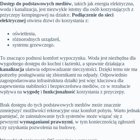
Dostęp do podstawowych mediów
, takich jak energia elektryczna,
woda i kanalizacja, jest niezwykle istotny dla osób korzystających z
przyczepy kempingowej na działce.
Podłączenie do sieci
elektrycznej
otwiera drzwi do korzystania z:
oświetlenia,
różnorodnych urządzeń,
systemu grzewczego.
To znacząco podnosi komfort wypoczynku. Woda jest niezbędna dla
wygodnego dostępu do kuchni i łazienki, a sprawnie działająca
kanalizacja
ułatwia odprowadzanie nieczystości. Dzięki temu nie ma
potrzeby posługiwania się zbiornikami na odpady. Odpowiednio
zagospodarowana infrastruktura działki jest więc kluczowa dla
zapewnienia stabilności i bezpieczeństwa mediów, co w rezultacie
wpływa na
wygodę
i
funkcjonalność
korzystania z przyczepy.
Brak dostępu do tych podstawowych mediów może znacznie
zmniejszyć możliwości rekreacyjne oraz komfort pobytu. Warto jednak
pamiętać, że zainstalowanie tych systemów może wiązać się z
pewnymi
wymaganiami prawnymi
, w tym koniecznością zgłoszeń
czy uzyskania pozwolenia na budowę.