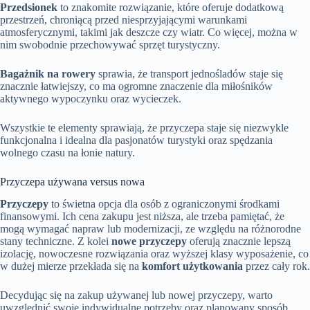
Przedsionek
to znakomite rozwiązanie, które oferuje dodatkową
przestrzeń, chroniącą przed niesprzyjającymi warunkami
atmosferycznymi, takimi jak deszcze czy wiatr. Co więcej, można w
nim swobodnie przechowywać sprzęt turystyczny.
Bagażnik na rowery
sprawia, że transport jednośladów staje się
znacznie łatwiejszy, co ma ogromne znaczenie dla miłośników
aktywnego wypoczynku oraz wycieczek.
Wszystkie te elementy sprawiają, że przyczepa staje się niezwykle
funkcjonalna i idealna dla pasjonatów turystyki oraz spędzania
wolnego czasu na łonie natury.
Przyczepa używana versus nowa
Przyczepy
to świetna opcja dla osób z ograniczonymi środkami
finansowymi. Ich cena zakupu jest niższa, ale trzeba pamiętać, że
mogą wymagać napraw lub modernizacji, ze względu na różnorodne
stany techniczne. Z kolei
nowe przyczepy
oferują znacznie lepszą
izolację, nowoczesne rozwiązania oraz wyższej klasy wyposażenie, co
w dużej mierze przekłada się na
komfort użytkowania
przez cały rok.
Decydując się na zakup używanej lub nowej przyczepy, warto
uwzględnić swoje indywidualne potrzeby oraz planowany sposób