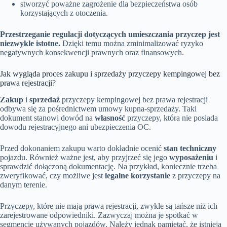
stworzyć poważne zagrożenie dla bezpieczeństwa osób
korzystających z otoczenia.
Przestrzeganie regulacji dotyczących umieszczania przyczep jest
niezwykle istotne.
Dzięki temu można zminimalizować ryzyko
negatywnych konsekwencji prawnych oraz finansowych.
Jak wygląda proces zakupu i sprzedaży przyczepy kempingowej bez
prawa rejestracji?
Zakup
i
sprzedaż
przyczepy kempingowej bez prawa rejestracji
odbywa się za pośrednictwem umowy kupna-sprzedaży. Taki
dokument stanowi dowód na
własność
przyczepy, która nie posiada
dowodu rejestracyjnego ani ubezpieczenia OC.
Przed dokonaniem zakupu warto dokładnie ocenić
stan techniczny
pojazdu. Również ważne jest, aby przyjrzeć się jego
wyposażeniu
i
sprawdzić dołączoną dokumentację. Na przykład, koniecznie trzeba
zweryfikować, czy możliwe jest
legalne korzystanie
z przyczepy na
danym terenie.
Przyczepy, które nie mają prawa rejestracji, zwykle są tańsze niż ich
zarejestrowane odpowiedniki. Zazwyczaj można je spotkać w
segmencie używanych pojazdów. Należy jednak pamiętać, że istnieją