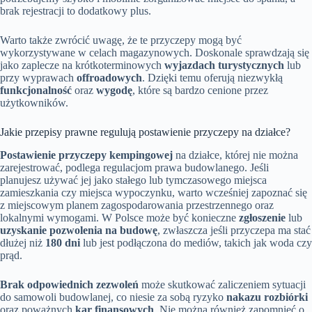
brak rejestracji to dodatkowy plus.
Warto także zwrócić uwagę, że te przyczepy mogą być
wykorzystywane w celach magazynowych. Doskonale sprawdzają się
jako zaplecze na krótkoterminowych
wyjazdach turystycznych
lub
przy wyprawach
offroadowych
. Dzięki temu oferują niezwykłą
funkcjonalność
oraz
wygodę
, które są bardzo cenione przez
użytkowników.
Jakie przepisy prawne regulują postawienie przyczepy na działce?
Postawienie przyczepy kempingowej
na działce, której nie można
zarejestrować, podlega regulacjom prawa budowlanego. Jeśli
planujesz używać jej jako stałego lub tymczasowego miejsca
zamieszkania czy miejsca wypoczynku, warto wcześniej zapoznać się
z miejscowym planem zagospodarowania przestrzennego oraz
lokalnymi wymogami. W Polsce może być konieczne
zgłoszenie
lub
uzyskanie pozwolenia na budowę
, zwłaszcza jeśli przyczepa ma stać
dłużej niż
180 dni
lub jest podłączona do mediów, takich jak woda czy
prąd.
Brak odpowiednich zezwoleń
może skutkować zaliczeniem sytuacji
do samowoli budowlanej, co niesie za sobą ryzyko
nakazu rozbiórki
oraz poważnych
kar finansowych
. Nie można również zapomnieć o