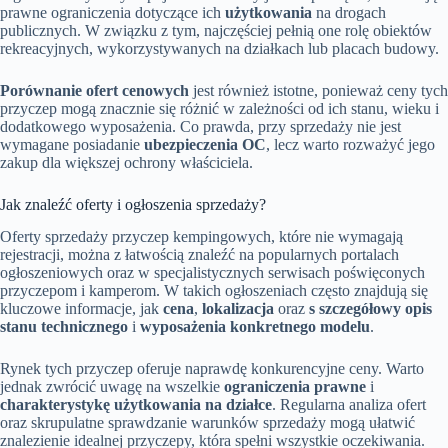
prawne ograniczenia dotyczące ich
użytkowania
na drogach
publicznych. W związku z tym, najczęściej pełnią one rolę obiektów
rekreacyjnych, wykorzystywanych na działkach lub placach budowy.
Porównanie ofert cenowych
jest również istotne, ponieważ ceny tych
przyczep mogą znacznie się różnić w zależności od ich stanu, wieku i
dodatkowego wyposażenia. Co prawda, przy sprzedaży nie jest
wymagane posiadanie
ubezpieczenia OC
, lecz warto rozważyć jego
zakup dla większej ochrony właściciela.
Jak znaleźć oferty i ogłoszenia sprzedaży?
Oferty sprzedaży przyczep kempingowych, które nie wymagają
rejestracji, można z łatwością znaleźć na popularnych portalach
ogłoszeniowych oraz w specjalistycznych serwisach poświęconych
przyczepom i kamperom. W takich ogłoszeniach często znajdują się
kluczowe informacje, jak
cena
,
lokalizacja
oraz
s szczegółowy opis
stanu technicznego
i
wyposażenia konkretnego modelu
.
Rynek tych przyczep oferuje naprawdę konkurencyjne ceny. Warto
jednak zwrócić uwagę na wszelkie
ograniczenia prawne
i
charakterystykę użytkowania na działce
. Regularna analiza ofert
oraz skrupulatne sprawdzanie warunków sprzedaży mogą ułatwić
znalezienie idealnej przyczepy, która spełni wszystkie oczekiwania.