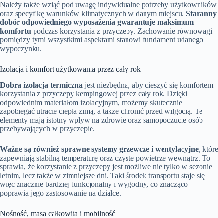
Należy także wziąć pod uwagę indywidualne potrzeby użytkowników
oraz specyfikę warunków klimatycznych w danym miejscu.
Staranny
dobór odpowiedniego wyposażenia gwarantuje maksimum
komfortu
podczas korzystania z przyczepy. Zachowanie równowagi
pomiędzy tymi wszystkimi aspektami stanowi fundament udanego
wypoczynku.
Izolacja i komfort użytkowania przez cały rok
Dobra izolacja termiczna
jest niezbędna, aby cieszyć się komfortem
korzystania z przyczepy kempingowej przez cały rok. Dzięki
odpowiednim materiałom izolacyjnym, możemy skutecznie
zapobiegać utracie ciepła zimą, a także chronić przed wilgocią. Te
elementy mają istotny wpływ na zdrowie oraz samopoczucie osób
przebywających w przyczepie.
Ważne są również sprawne systemy grzewcze i wentylacyjne
, które
zapewniają stabilną temperaturę oraz czyste powietrze wewnątrz. To
sprawia, że korzystanie z przyczepy jest możliwe nie tylko w sezonie
letnim, lecz także w zimniejsze dni. Taki środek transportu staje się
więc znacznie bardziej funkcjonalny i wygodny, co znacząco
poprawia jego zastosowanie na działce.
Nośność, masa całkowita i mobilność