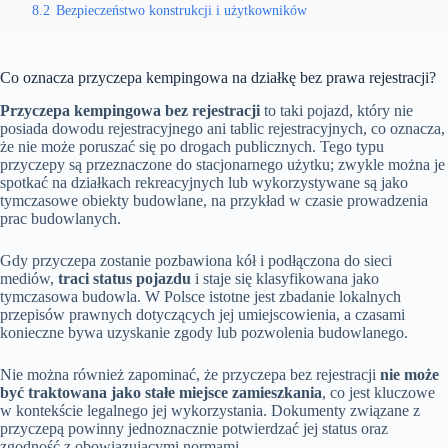
8.2
Bezpieczeństwo konstrukcji i użytkowników
Co oznacza przyczepa kempingowa na działkę bez prawa rejestracji?
Przyczepa kempingowa bez rejestracji
to taki pojazd, który nie
posiada dowodu rejestracyjnego ani tablic rejestracyjnych, co oznacza,
że nie może poruszać się po drogach publicznych. Tego typu
przyczepy są przeznaczone do stacjonarnego użytku; zwykle można je
spotkać na działkach rekreacyjnych lub wykorzystywane są jako
tymczasowe obiekty budowlane, na przykład w czasie prowadzenia
prac budowlanych.
Gdy przyczepa zostanie pozbawiona kół i podłączona do sieci
mediów,
traci status pojazdu
i staje się klasyfikowana jako
tymczasowa budowla. W Polsce istotne jest zbadanie lokalnych
przepisów prawnych dotyczących jej umiejscowienia, a czasami
konieczne bywa uzyskanie zgody lub pozwolenia budowlanego.
Nie można również zapominać, że przyczepa bez rejestracji
nie może
być traktowana jako stałe miejsce zamieszkania
, co jest kluczowe
w kontekście legalnego jej wykorzystania. Dokumenty związane z
przyczepą powinny jednoznacznie potwierdzać jej status oraz
zgodność z obowiązującymi normami.