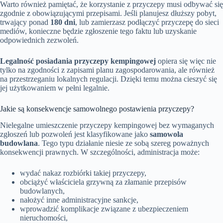
Warto również pamiętać, że korzystanie z przyczepy musi odbywać się
zgodnie z obowiązującymi przepisami. Jeśli planujesz dłuższy pobyt,
trwający ponad
180 dni
, lub zamierzasz podłączyć przyczepę do sieci
mediów, konieczne będzie zgłoszenie tego faktu lub uzyskanie
odpowiednich zezwoleń.
Legalność posiadania przyczepy kempingowej
opiera się więc nie
tylko na zgodności z zapisami planu zagospodarowania, ale również
na przestrzeganiu lokalnych regulacji. Dzięki temu można cieszyć się
jej użytkowaniem w pełni legalnie.
Jakie są konsekwencje samowolnego postawienia przyczepy?
Nielegalne umieszczenie przyczepy kempingowej bez wymaganych
zgłoszeń lub pozwoleń jest klasyfikowane jako
samowola
budowlana
. Tego typu działanie niesie ze sobą szereg poważnych
konsekwencji prawnych. W szczególności, administracja może:
wydać nakaz rozbiórki takiej przyczepy,
obciążyć właściciela grzywną za złamanie przepisów
budowlanych,
nałożyć inne administracyjne sankcje,
wprowadzić komplikacje związane z ubezpieczeniem
nieruchomości,