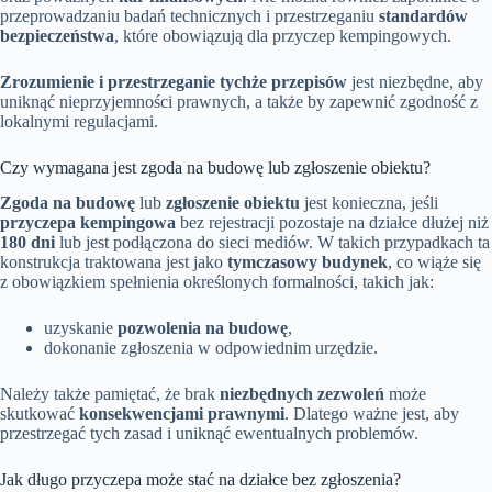
przeprowadzaniu badań technicznych i przestrzeganiu
standardów
bezpieczeństwa
, które obowiązują dla przyczep kempingowych.
Zrozumienie i przestrzeganie tychże przepisów
jest niezbędne, aby
uniknąć nieprzyjemności prawnych, a także by zapewnić zgodność z
lokalnymi regulacjami.
Czy wymagana jest zgoda na budowę lub zgłoszenie obiektu?
Zgoda na budowę
lub
zgłoszenie obiektu
jest konieczna, jeśli
przyczepa kempingowa
bez rejestracji pozostaje na działce dłużej niż
180 dni
lub jest podłączona do sieci mediów. W takich przypadkach ta
konstrukcja traktowana jest jako
tymczasowy budynek
, co wiąże się
z obowiązkiem spełnienia określonych formalności, takich jak:
uzyskanie
pozwolenia na budowę
,
dokonanie zgłoszenia w odpowiednim urzędzie.
Należy także pamiętać, że brak
niezbędnych zezwoleń
może
skutkować
konsekwencjami prawnymi
. Dlatego ważne jest, aby
przestrzegać tych zasad i uniknąć ewentualnych problemów.
Jak długo przyczepa może stać na działce bez zgłoszenia?