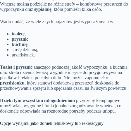
Wnętrze można podzielić na różne strefy – komfortową przestrzeń do
wypoczynku oraz
sypialnię
, która pomieści kilka osób.
Warto dodać, że wiele z tych pojazdów jest wyposażonych w:
toaletę
,
prysznic
,
kuchnię
,
strefę dzienną,
przedsionek.
Toalet i prysznic
znacząco podnoszą jakość wypoczynku, a kuchnia
oraz strefa dzienna tworzą wygodne miejsce do przygotowywania
posiłków i relaksu po całym dniu. Nie można zapomnieć o
przedsionku
, który stanowi dodatkową przestrzeń doskonałą do
przechowywania sprzętu lub spędzania czasu na świeżym powietrzu.
Dzięki tym wszystkim udogodnieniom
przyczepy kempingowe
umożliwiają wygodne i funkcjonalne zorganizowanie wnętrza, co
doskonale odpowiada na różnorodne potrzeby podczas urlopu.
Opcje wynajmu jako domek letniskowy lub rekreacyjny