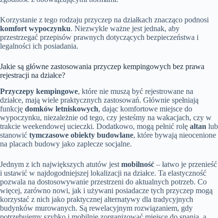
Korzystanie z tego rodzaju przyczep na działkach znacząco podnosi
komfort wypoczynku
. Niezwykle ważne jest jednak, aby
przestrzegać przepisów prawnych dotyczących bezpieczeństwa i
legalności ich posiadania.
Jakie są główne zastosowania przyczep kempingowych bez prawa
rejestracji na działce?
Przyczepy kempingowe
, które nie muszą być rejestrowane na
działce, mają wiele praktycznych zastosowań. Głównie spełniają
funkcję
domków letniskowych
, dając komfortowe miejsce do
wypoczynku, niezależnie od tego, czy jesteśmy na wakacjach, czy w
trakcie weekendowej ucieczki. Dodatkowo, mogą pełnić rolę
altan
lub
stanowić
tymczasowe obiekty budowlane
, które bywają nieocenione
na placach budowy jako zaplecze socjalne.
Jednym z ich największych atutów jest
mobilność
– łatwo je przenieść
i ustawić w najdogodniejszej lokalizacji na działce. Ta elastyczność
pozwala na dostosowywanie przestrzeni do aktualnych potrzeb. Co
więcej, zarówno nowi, jak i używani posiadacze tych przyczep mogą
korzystać z nich jako praktycznej alternatywy dla tradycyjnych
budynków murowanych. Są rewelacyjnym rozwiązaniem, gdy
potrzebujemy szybko i mobilnie zorganizować miejsce do spania, a