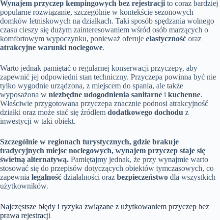
Wynajem przyczep kempingowych bez rejestracji
to coraz bardziej
popularne rozwiązanie, szczególnie w kontekście sezonowych
domków letniskowych na działkach. Taki sposób spędzania wolnego
czasu cieszy się dużym zainteresowaniem wśród osób marzących o
komfortowym wypoczynku, ponieważ oferuje
elastyczność
oraz
atrakcyjne warunki noclegowe
.
Warto jednak pamiętać o regularnej konserwacji przyczepy, aby
zapewnić jej odpowiedni stan techniczny. Przyczepa powinna być nie
tylko wygodnie urządzona, z miejscem do spania, ale także
wyposażona w
niezbędne udogodnienia sanitarne
i
kuchenne
.
Właściwie przygotowana przyczepa znacznie podnosi atrakcyjność
działki oraz może stać się źródłem
dodatkowego dochodu
z
inwestycji w taki obiekt.
Szczególnie w regionach turystycznych, gdzie brakuje
tradycyjnych miejsc noclegowych, wynajem przyczep staje się
świetną alternatywą.
Pamiętajmy jednak, że przy wynajmie warto
stosować się do przepisów dotyczących obiektów tymczasowych, co
zapewnia
legalność
działalności oraz
bezpieczeństwo
dla wszystkich
użytkowników.
Najczęstsze błędy i ryzyka związane z użytkowaniem przyczep bez
prawa rejestracji