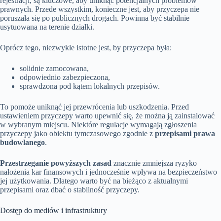
rejestracji, są kluczowe, aby uniknąć potencjalnych problemów
prawnych. Przede wszystkim, konieczne jest, aby przyczepa nie
poruszała się po publicznych drogach. Powinna być stabilnie
usytuowana na terenie działki.
Oprócz tego, niezwykle istotne jest, by przyczepa była:
solidnie zamocowana,
odpowiednio zabezpieczona,
sprawdzona pod kątem lokalnych przepisów.
To pomoże uniknąć jej przewrócenia lub uszkodzenia. Przed
ustawieniem przyczepy warto upewnić się, że można ją zainstalować
w wybranym miejscu. Niektóre regulacje wymagają zgłoszenia
przyczepy jako obiektu tymczasowego zgodnie z
przepisami prawa
budowlanego
.
Przestrzeganie powyższych zasad
znacznie zmniejsza ryzyko
nałożenia kar finansowych i jednocześnie wpływa na bezpieczeństwo
jej użytkowania. Dlatego warto być na bieżąco z aktualnymi
przepisami oraz dbać o stabilność przyczepy.
Dostęp do mediów i infrastruktury