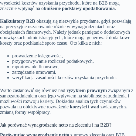
wysokości kosztów uzyskania przychodu, które na B2B mogą
znacznie wpłynąć na
obniżenie podstawy opodatkowania
.
Kalkulatory B2B
okazują się niezwykle przydatne, gdyż pozwalają
na precyzyjne oszacowanie różnic w wynagrodzeniach oraz
obciążeniach finansowych. Należy jednak pamiętać o dodatkowych
obowiązkach administracyjnych, które mogą generować dodatkowe
koszty oraz pochłaniać sporo czasu. Oto kilka z nich:
prowadzenie księgowości,
przygotowywanie rozliczeń podatkowych,
raportowanie finansowe,
zarządzanie umowami,
weryfikacja zasadności kosztów uzyskania przychodu.
Warto zastanowić się również nad
ryzykiem prawnym
związanym z
samozatrudnieniem oraz jego wpływem na stabilność zatrudnienia i
możliwości rozwoju kariery. Dokładna analiza tych czynników
pozwala na obiektywne rozważenie
korzyści i wad
związanych z
zmianą formy współpracy.
Jak porównać wynagrodzenie netto na zleceniu i na B2B?
Porównując wynagrodzenie netto
z umowy zlecenia oraz B2B,