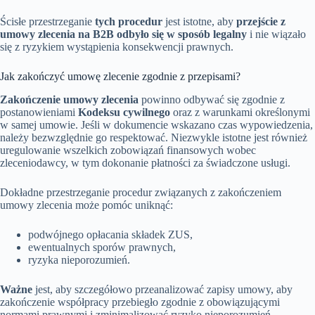
Ścisłe przestrzeganie
tych procedur
jest istotne, aby
przejście z
umowy zlecenia na B2B odbyło się w sposób legalny
i nie wiązało
się z ryzykiem wystąpienia konsekwencji prawnych.
Jak zakończyć umowę zlecenie zgodnie z przepisami?
Zakończenie umowy zlecenia
powinno odbywać się zgodnie z
postanowieniami
Kodeksu cywilnego
oraz z warunkami określonymi
w samej umowie. Jeśli w dokumencie wskazano czas wypowiedzenia,
należy bezwzględnie go respektować. Niezwykle istotne jest również
uregulowanie wszelkich zobowiązań finansowych wobec
zleceniodawcy, w tym dokonanie płatności za świadczone usługi.
Dokładne przestrzeganie procedur związanych z zakończeniem
umowy zlecenia może pomóc uniknąć:
podwójnego opłacania składek ZUS,
ewentualnych sporów prawnych,
ryzyka nieporozumień.
Ważne
jest, aby szczegółowo przeanalizować zapisy umowy, aby
zakończenie współpracy przebiegło zgodnie z obowiązującymi
normami prawnymi i zminimalizować ryzyko nieporozumień.