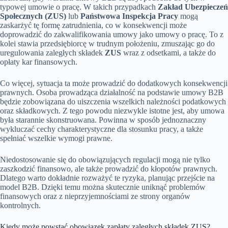
typowej umowie o pracę. W takich przypadkach
Zakład Ubezpieczeń
Społecznych (ZUS)
lub
Państwowa Inspekcja Pracy
mogą
zaskarżyć tę formę zatrudnienia, co w konsekwencji może
doprowadzić do zakwalifikowania umowy jako umowy o pracę. To z
kolei stawia przedsiębiorcę w trudnym położeniu, zmuszając go do
uregulowania zaległych składek
ZUS
wraz z odsetkami, a także do
opłaty kar finansowych.
Co więcej, sytuacja ta może prowadzić do dodatkowych konsekwencji
prawnych. Osoba prowadząca działalność na podstawie umowy B2B
będzie zobowiązana do uiszczenia wszelkich należności podatkowych
oraz składkowych. Z tego powodu niezwykle istotne jest, aby umowa
była starannie skonstruowana. Powinna w sposób jednoznaczny
wykluczać cechy charakterystyczne dla stosunku pracy, a także
spełniać wszelkie wymogi prawne.
Niedostosowanie się do obowiązujących regulacji mogą nie tylko
zaszkodzić finansowo, ale także prowadzić do kłopotów prawnych.
Dlatego warto dokładnie rozważyć te ryzyka, planując przejście na
model B2B. Dzięki temu można skutecznie uniknąć problemów
finansowych oraz z nieprzyjemnościami ze strony organów
kontrolnych.
Kiedy może powstać obowiązek zapłaty zaległych składek ZUS?