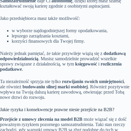
Samozatrudnienie
daje Ci
autonomię
, dzięki której masz szansę
kształtować swoją karierę zgodnie z osobistymi aspiracjami.
Jako przedsiębiorca masz także możliwość:
w wyborze najdogodniejszej formy opodatkowania,
lepszego zarządzania kosztami,
korzyści finansowych dla Twojej firmy.
Należy jednak pamiętać, że takie przywileje wiążą się z
dodatkową
odpowiedzialnością
. Musisz samodzielnie prowadzić wszelkie
sprawy związane z działalnością, w tym
księgowość
i
rozliczenia
podatkowe
.
Ta niezależność sprzyja nie tylko
rozwijaniu swoich umiejętności
,
ale również
budowaniu silnej marki osobistej
. Również pozytywnie
wpływa na Twoją dalszą karierę zawodową, otwierając przed Tobą
nowe drzwi do rozwoju.
Jakie ryzyka i konsekwencje prawne niesie przejście na B2B?
Przejście z umowy zlecenia na model B2B
może wiązać się z dość
poważnym ryzykiem pozornego samozatrudnienia. Taki stan rzeczy
zachodzi, gdy warunki umowy B2B są zbyt podobne do tych w