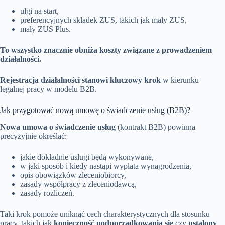
ulgi na start,
preferencyjnych składek ZUS, takich jak mały ZUS,
mały ZUS Plus.
To wszystko znacznie obniża koszty związane z prowadzeniem
działalności.
Rejestracja działalności stanowi kluczowy krok
w kierunku
legalnej pracy w modelu B2B.
Jak przygotować nową umowę o świadczenie usług (B2B)?
Nowa umowa o świadczenie usług
(kontrakt B2B) powinna
precyzyjnie określać:
jakie dokładnie usługi będą wykonywane,
w jaki sposób i kiedy nastąpi wypłata wynagrodzenia,
opis obowiązków zleceniobiorcy,
zasady współpracy z zleceniodawcą,
zasady rozliczeń.
Taki krok pomoże uniknąć cech charakterystycznych dla stosunku
pracy, takich jak
konieczność podporządkowania się
czy
ustalony