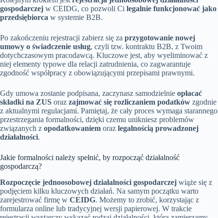
gospodarczej
w CEIDG, co pozwoli Ci
legalnie funkcjonować jako
przedsiębiorca
w systemie B2B.
Po zakończeniu rejestracji zabierz się za
przygotowanie nowej
umowy o świadczenie usług
, czyli tzw. kontraktu B2B, z Twoim
dotychczasowym pracodawcą. Kluczowe jest, aby wyeliminować z
niej elementy typowe dla relacji zatrudnienia, co zagwarantuje
zgodność współpracy z obowiązującymi przepisami prawnymi.
Gdy umowa zostanie podpisana, zaczynasz samodzielnie
opłacać
składki na ZUS
oraz
zajmować się rozliczaniem podatków
zgodnie
z aktualnymi regulacjami. Pamiętaj, że cały proces wymaga starannego
przestrzegania formalności, dzięki czemu unikniesz problemów
związanych z
opodatkowaniem
oraz
legalnością prowadzonej
działalności
.
Jakie formalności należy spełnić, by rozpocząć działalność
gospodarczą?
Rozpoczęcie jednoosobowej działalności gospodarczej
wiąże się z
podjęciem kilku kluczowych działań. Na samym początku warto
zarejestrować firmę w
CEIDG
. Możemy to zrobić, korzystając z
formularza online lub tradycyjnej wersji papierowej. W trakcie
rejestracji wystarczy wskazać rodzaj działalności, którą zamierzamy