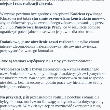
miejsce i czas realizacji zlecenia
.
Wszystko powinno być zgodne z przepisami
Kodeksu cywilnego
.
Kluczowa jest także
starannie przemyślana konstrukcja umowy
,
aby zredukować ryzyko ewentualnego zakwestionowania jej przez
ZUS lub
Państwową Inspekcję Pracy
, co w rezultacie pomoże
ograniczyć potencjalne konsekwencje prawne dla obu stron.
Dodatkowo, jasne określenie zasad rozliczeń
nie tylko chroni
interesy zleceniobiorcy i zleceniodawcy, ale również zwiększa
przejrzystość zawartego kontraktu.
Jakie są warunki współpracy B2B z byłym zleceniodawcą?
Współpraca B2B
z byłym zleceniodawcą wymaga dokładnego
rozważenia kilku kwestii, by uniknąć charakterystyk związanych ze
stosunkiem pracy. Ważne jest, aby zleceniodawca działał w sposób
niezależny, bez narzuconych godzin pracy czy hierarchii ze strony
byłego pracodawcy.
Na przykład
, jeśli przedsiębiorca realizuje podobne zadania dla
byłego klienta, musi zwrócić uwagę na ograniczenia dotyczące ulg
podatkowych. W takich sytuacjach możliwość skorzystania z ulg,