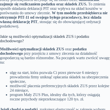
zajmuje się rozliczaniem podatku oraz składek ZUS.
To zmienia
sposób składania deklaracji PIT oraz wpływa na układ kosztów w
porównaniu do umowy zlecenie.
W tym modelu przedsiębiorca nie
otrzymuje PIT-11 od swojego byłego pracodawcy, lecz składa
własną deklarację PIT
, stosując się do obowiązującej ordynacji
podatkowej.
Jakie są możliwości optymalizacji składek ZUS i podatku
dochodowego?
Możliwości optymalizacji składek ZUS
oraz
podatku
dochodowego
przy przejściu z umowy zlecenia na działalność
gospodarczą są bardzo różnorodne. Na początek warto zwrócić uwagę
na:
ulgę na start, która pozwala Ci przez pierwsze 6 miesięcy
prowadzenia firmy uniknąć opłacania składek na ubezpieczenia
społeczne,
możliwość płacenia preferencyjnych składek ZUS przez kolejne
24 miesiące,
program Mały ZUS Plus, idealny dla tych, którzy osiągają
roczne przychody nieprzekraczające 120 tys. zł.
Jeżeli chodzi o podatki
, zyskujesz elastyczność w zakresie wyboru