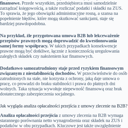
finansowe.
Przede wszystkim, przedsiębiorca musi samodzielnie
zarządzać księgowością, a także rozliczać podatki i składki na ZUS.
To sprawia, że jego obowiązki administracyjne rosną, a szansa na
popełnienie błędów, które mogą skutkować sankcjami, staje się
bardziej prawdopodobna.
Na przykład, źle przygotowana umowa B2B lub lekceważenie
przepisów prawnych mogą doprowadzić do kwestionowania
samej formy współpracy.
W takich przypadkach konsekwencje
prawne mogą być dotkliwe, łącznie z koniecznością uregulowania
zaległych składek czy nałożeniem kar finansowych.
Dodatkowo samozatrudniony staje przed ryzykiem finansowym
związanym z niestabilnością dochodów.
W przeciwieństwie do osób
zatrudnionych na stałe, nie korzysta z ochrony, jaką daje umowa o
pracę, co prowadzi do braku stabilności i prawa do płatnych dni
wolnych. Taka sytuacja wywołuje niepewność finansową oraz brak
dostatecznego zabezpieczenia socjalnego.
Jak wygląda analiza opłacalności przejścia z umowy zlecenie na B2B?
Analiza opłacalności przejścia
z umowy zlecenia na B2B wymaga
starannego porównania netto wynagrodzenia oraz składek na ZUS i
podatków w obu przypadkach. Kluczowe jest także uwzględnienie