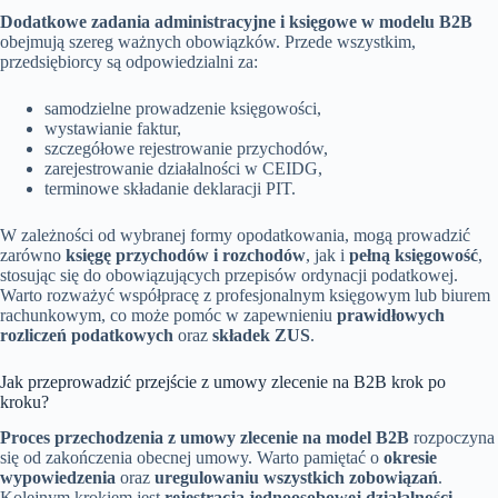
Dodatkowe zadania administracyjne i księgowe w modelu B2B
obejmują szereg ważnych obowiązków. Przede wszystkim,
przedsiębiorcy są odpowiedzialni za:
samodzielne prowadzenie księgowości,
wystawianie faktur,
szczegółowe rejestrowanie przychodów,
zarejestrowanie działalności w CEIDG,
terminowe składanie deklaracji PIT.
W zależności od wybranej formy opodatkowania, mogą prowadzić
zarówno
księgę przychodów i rozchodów
, jak i
pełną księgowość
,
stosując się do obowiązujących przepisów ordynacji podatkowej.
Warto rozważyć współpracę z profesjonalnym księgowym lub biurem
rachunkowym, co może pomóc w zapewnieniu
prawidłowych
rozliczeń podatkowych
oraz
składek ZUS
.
Jak przeprowadzić przejście z umowy zlecenie na B2B krok po
kroku?
Proces przechodzenia z umowy zlecenie na model B2B
rozpoczyna
się od zakończenia obecnej umowy. Warto pamiętać o
okresie
wypowiedzenia
oraz
uregulowaniu wszystkich zobowiązań
.
Kolejnym krokiem jest
rejestracja jednoosobowej działalności