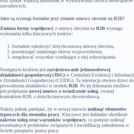
oraz zyskać większą autonomię w wykonywaniu swoich obowiązków
zawodowych.
Jakie są wymogi formalne przy zmianie umowy zlecenie na B2B?
Zmiana formy współpracy
z umowy zlecenia na
B2B
wymaga
wykonania kilku kluczowych kroków:
formalnie zakończyć dotychczasową umowę zlecenia,
przestrzegać ustalonego okresu wypowiedzenia,
uregulować wszystkie wynikające z niej zobowiązania.
Następnym krokiem jest
zarejestrowanie jednoosobowej
działalności gospodarczej (JDG)
w Centralnej Ewidencji i Informacji
o Działalności Gospodarczej (CEIDG). Ta rejestracja otwiera drzwi do
prowadzenia działalności w modelu
B2B
. Po jej dokonaniu możliwe
jest podpisanie
nowej umowy o świadczenie usług
, zwanej
kontraktem B2B, z dotychczasowym zleceniodawcą.
Należy jednak pamiętać, by w nowej umowie
uniknąć elementów
typowych dla stosunku pracy
. Kluczowe jest dokładne określenie
zakresu usług oraz warunków współpracy
, co pomoże uniknąć
ewentualnych problemów związanych z kwalifikacją zatrudnienia w
świetle przepisów prawa pracy.