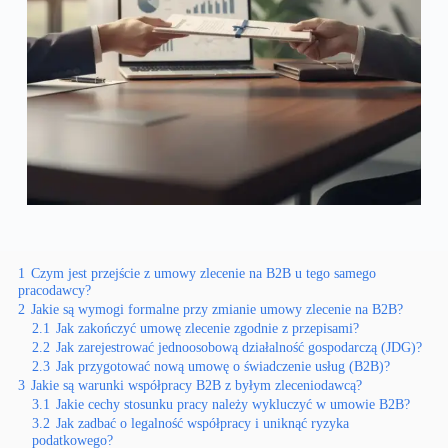
1
Czym jest przejście z umowy zlecenie na B2B u tego samego
pracodawcy?
2
Jakie są wymogi formalne przy zmianie umowy zlecenie na B2B?
2.1
Jak zakończyć umowę zlecenie zgodnie z przepisami?
2.2
Jak zarejestrować jednoosobową działalność gospodarczą (JDG)?
2.3
Jak przygotować nową umowę o świadczenie usług (B2B)?
3
Jakie są warunki współpracy B2B z byłym zleceniodawcą?
3.1
Jakie cechy stosunku pracy należy wykluczyć w umowie B2B?
3.2
Jak zadbać o legalność współpracy i uniknąć ryzyka
podatkowego?