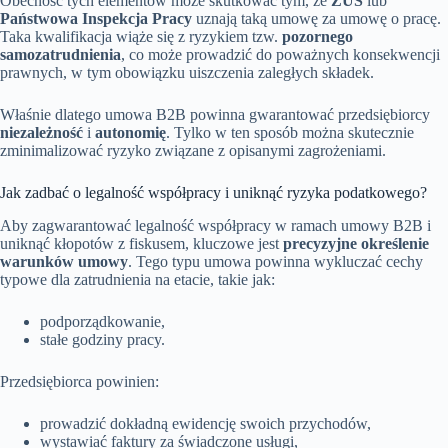
Obecność tych elementów może skutkować tym, że
ZUS
lub
Państwowa Inspekcja Pracy
uznają taką umowę za umowę o pracę.
Taka kwalifikacja wiąże się z ryzykiem tzw.
pozornego
samozatrudnienia
, co może prowadzić do poważnych konsekwencji
prawnych, w tym obowiązku uiszczenia zaległych składek.
Właśnie dlatego umowa B2B powinna gwarantować przedsiębiorcy
niezależność
i
autonomię
. Tylko w ten sposób można skutecznie
zminimalizować ryzyko związane z opisanymi zagrożeniami.
Jak zadbać o legalność współpracy i uniknąć ryzyka podatkowego?
Aby zagwarantować legalność współpracy w ramach umowy B2B i
uniknąć kłopotów z fiskusem, kluczowe jest
precyzyjne określenie
warunków umowy
. Tego typu umowa powinna wykluczać cechy
typowe dla zatrudnienia na etacie, takie jak:
podporządkowanie,
stałe godziny pracy.
Przedsiębiorca powinien:
prowadzić dokładną ewidencję swoich przychodów,
wystawiać faktury za świadczone usługi,