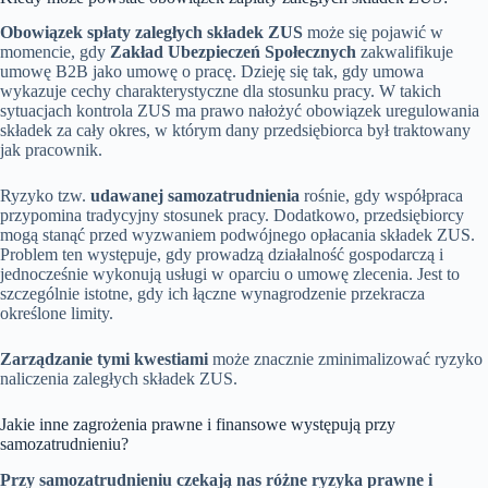
Obowiązek spłaty zaległych składek ZUS
może się pojawić w
momencie, gdy
Zakład Ubezpieczeń Społecznych
zakwalifikuje
umowę B2B jako umowę o pracę. Dzieję się tak, gdy umowa
wykazuje cechy charakterystyczne dla stosunku pracy. W takich
sytuacjach kontrola ZUS ma prawo nałożyć obowiązek uregulowania
składek za cały okres, w którym dany przedsiębiorca był traktowany
jak pracownik.
Ryzyko tzw.
udawanej samozatrudnienia
rośnie, gdy współpraca
przypomina tradycyjny stosunek pracy. Dodatkowo, przedsiębiorcy
mogą stanąć przed wyzwaniem podwójnego opłacania składek ZUS.
Problem ten występuje, gdy prowadzą działalność gospodarczą i
jednocześnie wykonują usługi w oparciu o umowę zlecenia. Jest to
szczególnie istotne, gdy ich łączne wynagrodzenie przekracza
określone limity.
Zarządzanie tymi kwestiami
może znacznie zminimalizować ryzyko
naliczenia zaległych składek ZUS.
Jakie inne zagrożenia prawne i finansowe występują przy
samozatrudnieniu?
Przy samozatrudnieniu czekają nas różne ryzyka prawne i