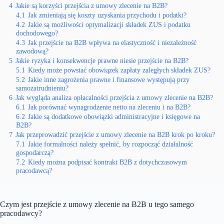
4
Jakie są korzyści przejścia z umowy zlecenie na B2B?
4.1
Jak zmieniają się koszty uzyskania przychodu i podatki?
4.2
Jakie są możliwości optymalizacji składek ZUS i podatku
dochodowego?
4.3
Jak przejście na B2B wpływa na elastyczność i niezależność
zawodową?
5
Jakie ryzyka i konsekwencje prawne niesie przejście na B2B?
5.1
Kiedy może powstać obowiązek zapłaty zaległych składek ZUS?
5.2
Jakie inne zagrożenia prawne i finansowe występują przy
samozatrudnieniu?
6
Jak wygląda analiza opłacalności przejścia z umowy zlecenie na B2B?
6.1
Jak porównać wynagrodzenie netto na zleceniu i na B2B?
6.2
Jakie są dodatkowe obowiązki administracyjne i księgowe na
B2B?
7
Jak przeprowadzić przejście z umowy zlecenie na B2B krok po kroku?
7.1
Jakie formalności należy spełnić, by rozpocząć działalność
gospodarczą?
7.2
Kiedy można podpisać kontrakt B2B z dotychczasowym
pracodawcą?
Czym jest przejście z umowy zlecenie na B2B u tego samego
pracodawcy?